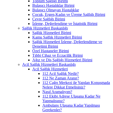
Toplum Sağlığı Birimi
Bulaşıcı Hastalıklar Birimi
Bulaşıcı Olmayan Hastalıklar
Çocuk, Ergen,Kadın ve Üreme Sağlığı Birimi
Çevre Sağlığı Birimi
İzleme, Değerlendime ve İstatistik Birimi
Sağlık Hizmetleri Başkanlığı
Sağlık Hizmetleri Birimi
Kamu Sağlık Hizmetleri Birimi
Sağlık Hizmetleri İzleme, Değerlendirme ve
Denetimi Birimi
Özel Hastaneler Birimi
Tıbbi Cihaz ve Eczacilik Birimi
Ağız ve Diş Sağlığı Hizmetleri Birimi
Acil Sağlık Hizmetleri Başkanlığı
Acil Sağlık Hizmetleri
112 Acil Sağlık Nedir?
112 Ne Zaman Aranır?
112 Çağrı Merkezi ile Yapılan Konuşmada
Nelere Dikkat Etmelisiniz?
Nasıl Aramalıyım?
112 Ekibi Adrese Ulaşana Kadar Ne
Yapmalısınız?
Ambulans Ulaşana Kadar Yapılması
Gerekenler?