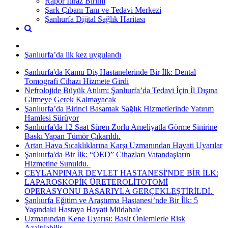
Rapor İtiraz Birimi
Şark Çıbanı Tanı ve Tedavi Merkezi
Şanlıurfa Dijital Sağlık Haritası
Şanlıurfa’da ilk kez uygulandı
Şanlıurfa'da Kamu Diş Hastanelerinde Bir İlk: Dental
Tomografi Cihazı Hizmete Girdi
Nefrolojide Büyük Atılım: Şanlıurfa’da Tedavi İçin İl Dışına
Gitmeye Gerek Kalmayacak
Şanlıurfa’da Birinci Basamak Sağlık Hizmetlerinde Yatırım
Hamlesi Sürüyor
Şanlıurfa'da 12 Saat Süren Zorlu Ameliyatla Görme Sinirine
Baskı Yapan Tümör Çıkarıldı.
Artan Hava Sıcaklıklarına Karşı Uzmanından Hayati Uyarılar
Şanlıurfa'da Bir İlk: “OED” Cihazları Vatandaşların
Hizmetine Sunuldu. ​
CEYLANPINAR DEVLET HASTANESİ'NDE BİR İLK:
LAPAROSKOPİK ÜRETEROLİTOTOMİ
OPERASYONU BAŞARIYLA GERÇEKLEŞTİRİLDİ. ​
Şanlıurfa Eğitim ve Araştırma Hastanesi’nde Bir İlk: 5
Yaşındaki Hastaya Hayati Müdahale ​
Uzmanından Kene Uyarısı: Basit Önlemlerle Risk
Azaltılabilir