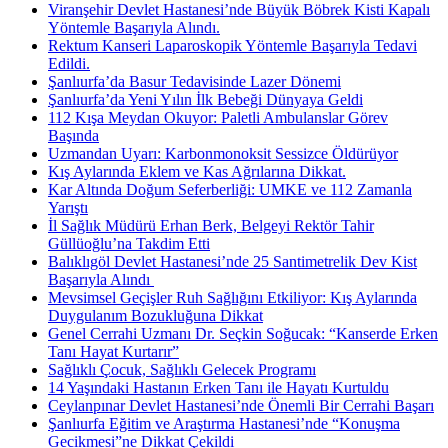
Viranşehir Devlet Hastanesi’nde Büyük Böbrek Kisti Kapalı
Yöntemle Başarıyla Alındı.
Rektum Kanseri Laparoskopik Yöntemle Başarıyla Tedavi
Edildi.
Şanlıurfa’da Basur Tedavisinde Lazer Dönemi
Şanlıurfa’da Yeni Yılın İlk Bebeği Dünyaya Geldi
112 Kışa Meydan Okuyor: Paletli Ambulanslar Görev
Başında
Uzmandan Uyarı: Karbonmonoksit Sessizce Öldürüyor
Kış Aylarında Eklem ve Kas Ağrılarına Dikkat.
Kar Altında Doğum Seferberliği: UMKE ve 112 Zamanla
Yarıştı
İl Sağlık Müdürü Erhan Berk, Belgeyi Rektör Tahir
Güllüoğlu’na Takdim Etti
Balıklıgöl Devlet Hastanesi’nde 25 Santimetrelik Dev Kist
Başarıyla Alındı ​
Mevsimsel Geçişler Ruh Sağlığını Etkiliyor: Kış Aylarında
Duygulanım Bozukluğuna Dikkat
Genel Cerrahi Uzmanı Dr. Seçkin Soğucak: “Kanserde Erken
Tanı Hayat Kurtarır”
Sağlıklı Çocuk, Sağlıklı Gelecek Programı
14 Yaşındaki Hastanın Erken Tanı ile Hayatı Kurtuldu
Ceylanpınar Devlet Hastanesi’nde Önemli Bir Cerrahi Başarı
Şanlıurfa Eğitim ve Araştırma Hastanesi’nde “Konuşma
Gecikmesi”ne Dikkat Çekildi