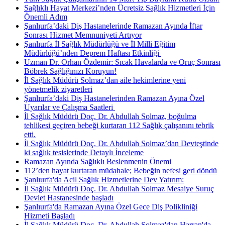
Sağlıklı Hayat Merkezi’nden Ücretsiz Sağlık Hizmetleri İçin
Önemli Adım
Şanlıurfa’daki Diş Hastanelerinde Ramazan Ayında İftar
Sonrası Hizmet Memnuniyeti Artıyor
Şanlıurfa İl Sağlık Müdürlüğü ve İl Milli Eğitim
Müdürlüğü’nden Deprem Haftası Etkinliği ​
Uzman Dr. Orhan Özdemir: Sıcak Havalarda ve Oruç Sonrası
Böbrek Sağlığınızı Koruyun!
İl Sağlık Müdürü Solmaz’dan aile hekimlerine yeni
yönetmelik ziyaretleri
Şanlıurfa’daki Diş Hastanelerinden Ramazan Ayına Özel
Uyarılar ve Çalışma Saatleri ​
İl Sağlık Müdürü Doç. Dr. Abdullah Solmaz, boğulma
tehlikesi geçiren bebeği kurtaran 112 Sağlık çalışanını tebrik
etti.
İl Sağlık Müdürü Doç. Dr. Abdullah Solmaz’dan Devteştinde
ki sağlık tesislerinde Detaylı İnceleme
Ramazan Ayında Sağlıklı Beslenmenin Önemi
112’den hayat kurtaran müdahale; Bebeğin nefesi geri döndü
Şanlıurfa'da Acil Sağlık Hizmetlerine Dev Yatırım:
İl Sağlık Müdürü Doç. Dr. Abdullah Solmaz Mesaiye Suruç
Devlet Hastanesinde başladı
Şanlıurfa'da Ramazan Ayına Özel Gece Diş Polikliniği
Hizmeti Başladı
İl Sağlık Müdürü Doç. Dr. Abdullah Solmaz'dan Harran'da