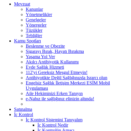
Mevzuat
Kanunlar
Yönetmelikler
Genelgeler
Yönergeler
Tüzükler
Tebliğler
Kamu Spotları
Beslenme ve Obezite
Sigarayı Bırak, Hayatı Bırakma
Yaşama Yol Ver
Akılcı Antibiyotik Kullanımı
Evde Sağlık Hizmeti
112'yi Gereksiz Meşgul Etmeyin!
Antibiyotikte Değil Sağlığınızda Israrcı olun
Engelsiz Sağlık İletişim Merkezi ESİM Mobil
Uygulaması
Aile Hekiminizi Erken Tanıyın
e-Nabız ile sağlığınız elinizin altında!
Satınalma
İç Kontrol
İç Kontrol Sistemini Tanıyalım
İç Kontrol Nedir
İç Kontrolün Amacı