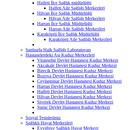
Halfeti İlçe Sağlık müdürlüğü
Halfeti Aile Sağlığı Merkezleri
Hilvan İlçe Sağlık Müdürlüğü
Hilvan Aile Sağlığı Merkezleri
Harran İlçe Sağlık Müdürlüğü
Harran Aile Sağlığı Merkezleri
Karaköprü İlçe Sağlık Müdürlüğü
Karaköprü Aile Sağlığı Merkezleri
Şanlıurfa Halk Sağlığı Laboratuvarı
Hastanelerdeki Aşı Kuduz Merkezleri
Viranşehir Devlet Hastanesi Kuduz Merkezi
Akçakale Devlet Hastanesi Kuduz Merkezi
Birecik Devlet Hastanesi Kuduz Merkezi
Bozova Devlet Hastanesi Kuduz Merkezi
Ceylanpınar Devlet Hastanesi Kuduz Merkezi
Harran Devlet Hastanesi Kuduz Merkezi
Halfeti Devlet Hastanesi Kuduz Merkezi
Hilvan Devlet Hastanesi Kuduz Merkezi
Siverek Devlet Hastanesi Kuduz Merkezi
Suruç Devlet Hastanesi Kuduz Merkezi
Sosyal Tesislerimiz
Sağlıklı Hayat Merkezleri
Eyyübiye Sağlıklı Hayat Merkezi