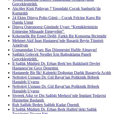
Gerçekleştirildi.
Akciğer Kisti Patlayan 7 Yaşındaki Çocuk Şanlıurfa’da
Kurtarıldı
24 Ekim Dünya Polio Günü – Çocuk Felcine Karşı Bir
Damla Umut
Dünya Osteoporoz Gününde Uyarı: “Kemiklerimizin
Erimesine Müsaade Etmeyelim” ​
Kekemelik Bir Engel Değil, Farklı Bir Konuşma Biçimidir
Mehmet Akif İnan Hastanesi’nde Başarılı Beyin Tümörü
Ameliyatı
Uzmanından Uyarı: Baş Dönmesini Hafife Almayın!
Sağlıklı Gelecek Nesiller İçin Bağışıklama Paneli
Gerçekleştirildi. ​
İl Sağlık Müdürü Dr. Erhan Berk’ten Balıklıgöl Devlet
Hastanesi’ne Gece Denetimi ​
Hastanede Bir İlk! Kalpteki Doğuştan Darlık Başarıyla Açıldı
Nefroloji Uzmanı Dr. Gül Bayat’tan Polikistik Böbrek
Hastalığı Uyarısı
Nefroloji Uzmanı Dr. Gül Bayat’tan Polikistik Böbrek
Hastalığı Uyarısı
Siverek Ağız ve Diş Sağlığı Merkezi’nde İmplant Tedavisi
Hizmetine Başlandı ​
Ruh Sağlığı Beden Sağlığı Kadar Önemli ​
İl Sağlık Müdürü Dr. Erhan Berk Halfeti’deki Sağlık
Tesislerini Ziyaret Etti.