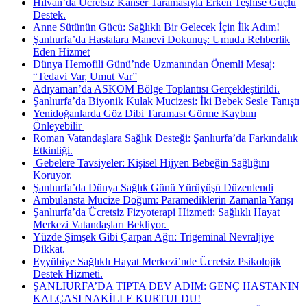
Hilvan’da Ücretsiz Kanser Taramasıyla Erken Teşhise Güçlü
Destek.
Anne Sütünün Gücü: Sağlıklı Bir Gelecek İçin İlk Adım!
Şanlıurfa’da Hastalara Manevi Dokunuş: Umuda Rehberlik
Eden Hizmet
Dünya Hemofili Günü’nde Uzmanından Önemli Mesaj:
“Tedavi Var, Umut Var”
Adıyaman’da ASKOM Bölge Toplantısı Gerçekleştirildi.
Şanlıurfa’da Biyonik Kulak Mucizesi: İki Bebek Sesle Tanıştı
Yenidoğanlarda Göz Dibi Taraması Görme Kaybını
Önleyebilir ​
Roman Vatandaşlara Sağlık Desteği: Şanlıurfa’da Farkındalık
Etkinliği.
​ Gebelere Tavsiyeler: Kişisel Hijyen Bebeğin Sağlığını
Koruyor.
Şanlıurfa’da Dünya Sağlık Günü Yürüyüşü Düzenlendi
Ambulansta Mucize Doğum: Paramediklerin Zamanla Yarışı
Şanlıurfa’da Ücretsiz Fizyoterapi Hizmeti: Sağlıklı Hayat
Merkezi Vatandaşları Bekliyor. ​
Yüzde Şimşek Gibi Çarpan Ağrı: Trigeminal Nevraljiye
Dikkat.
Eyyübiye Sağlıklı Hayat Merkezi’nde Ücretsiz Psikolojik
Destek Hizmeti.
ŞANLIURFA’DA TIPTA DEV ADIM: GENÇ HASTANIN
KALÇASI NAKİLLE KURTULDU!