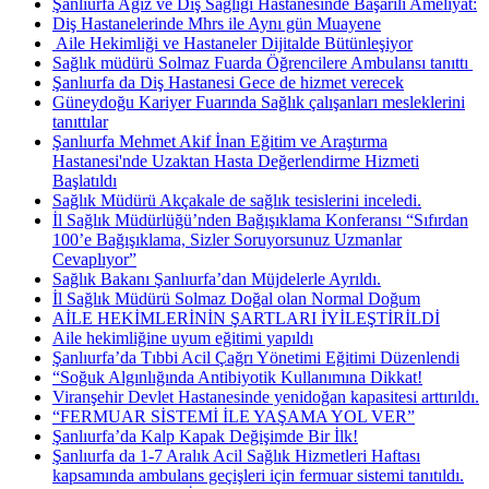
Şanlıurfa Ağız ve Diş Sağlığı Hastanesinde Başarılı Ameliyat:
Diş Hastanelerinde Mhrs ile Aynı gün Muayene
​ Aile Hekimliği ve Hastaneler Dijitalde Bütünleşiyor
Sağlık müdürü Solmaz Fuarda Öğrencilere Ambulansı tanıttı ​
Şanlıurfa da Diş Hastanesi Gece de hizmet verecek
Güneydoğu Kariyer Fuarında Sağlık çalışanları mesleklerini
tanıttılar
Şanlıurfa Mehmet Akif İnan Eğitim ve Araştırma
Hastanesi'nde Uzaktan Hasta Değerlendirme Hizmeti
Başlatıldı
Sağlık Müdürü Akçakale de sağlık tesislerini inceledi.
İl Sağlık Müdürlüğü’nden Bağışıklama Konferansı “Sıfırdan
100’e Bağışıklama, Sizler Soruyorsunuz Uzmanlar
Cevaplıyor”
Sağlık Bakanı Şanlıurfa’dan Müjdelerle Ayrıldı.
İl Sağlık Müdürü Solmaz Doğal olan Normal Doğum
AİLE HEKİMLERİNİN ŞARTLARI İYİLEŞTİRİLDİ
Aile hekimliğine uyum eğitimi yapıldı
Şanlıurfa’da Tıbbi Acil Çağrı Yönetimi Eğitimi Düzenlendi
“Soğuk Algınlığında Antibiyotik Kullanımına Dikkat!
Viranşehir Devlet Hastanesinde yenidoğan kapasitesi arttırıldı.
“FERMUAR SİSTEMİ İLE YAŞAMA YOL VER”
Şanlıurfa’da Kalp Kapak Değişimde Bir İlk!
Şanlıurfa da 1-7 Aralık Acil Sağlık Hizmetleri Haftası
kapsamında ambulans geçişleri için fermuar sistemi tanıtıldı.