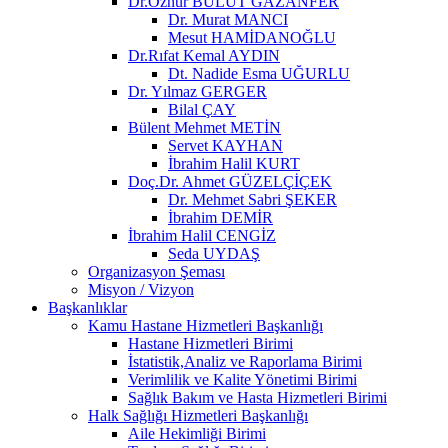
Dr.Öznur BULUT GAZANFER
Dr. Murat MANCI
Mesut HAMİDANOĞLU
Dr.Rıfat Kemal AYDIN
Dt. Nadide Esma UĞURLU
Dr. Yılmaz GERGER
Bilal ÇAY
Bülent Mehmet METİN
Servet KAYHAN
İbrahim Halil KURT
Doç.Dr. Ahmet GÜZELÇİÇEK
Dr. Mehmet Sabri ŞEKER
İbrahim DEMİR
İbrahim Halil CENGİZ
Seda UYDAŞ
Organizasyon Şeması
Misyon / Vizyon
Başkanlıklar
Kamu Hastane Hizmetleri Başkanlığı
Hastane Hizmetleri Birimi
İstatistik,Analiz ve Raporlama Birimi
Verimlilik ve Kalite Yönetimi Birimi
Sağlık Bakım ve Hasta Hizmetleri Birimi
Halk Sağlığı Hizmetleri Başkanlığı
Aile Hekimliği Birimi