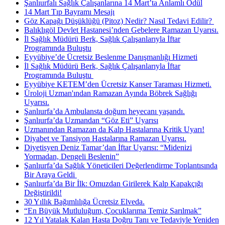
Şanlıurfalı Sağlık Çalışanlarına 14 Mart’ta Anlamlı Ödül
14 Mart Tıp Bayramı Mesajı
Göz Kapağı Düşüklüğü (Pitoz) Nedir? Nasıl Tedavi Edilir? ​
Balıklıgöl Devlet Hastanesi’nden Gebelere Ramazan Uyarısı.
İl Sağlık Müdürü Berk, Sağlık Çalışanlarıyla İftar
Programında Buluştu
Eyyübiye’de Ücretsiz Beslenme Danışmanlığı Hizmeti
İl Sağlık Müdürü Berk, Sağlık Çalışanlarıyla İftar
Programında Buluştu ​
Eyyübiye KETEM’den Ücretsiz Kanser Taraması Hizmeti.
Üroloji Uzman'ından Ramazan Ayında Böbrek Sağlığı
Uyarısı.
Şanlıurfa’da Ambulansta doğum heyecanı yaşandı.
Şanlıurfa’da Uzmandan “Göz Eti” Uyarısı
Uzmanından Ramazan da Kalp Hastalarına Kritik Uyarı!
Diyabet ve Tansiyon Hastalarına Ramazan Uyarısı.
Diyetisyen Deniz Tamar’dan İftar Uyarısı: “Midenizi
Yormadan, Dengeli Beslenin”
Şanlıurfa’da Sağlık Yöneticileri Değerlendirme Toplantısında
Bir Araya Geldi ​
Şanlıurfa’da Bir İlk: Omuzdan Girilerek Kalp Kapakçığı
Değiştirildi!
30 Yıllık Bağımlılığa Ücretsiz Elveda.
“En Büyük Mutluluğum, Çocuklarıma Temiz Sarılmak”
12 Yıl Yatalak Kalan Hasta Doğru Tanı ve Tedaviyle Yeniden