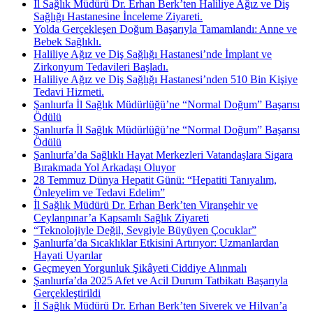
İl Sağlık Müdürü Dr. Erhan Berk’ten Haliliye Ağız ve Diş
Sağlığı Hastanesine İnceleme Ziyareti.
Yolda Gerçekleşen Doğum Başarıyla Tamamlandı: Anne ve
Bebek Sağlıklı.
Haliliye Ağız ve Diş Sağlığı Hastanesi’nde İmplant ve
Zirkonyum Tedavileri Başladı.
Haliliye Ağız ve Diş Sağlığı Hastanesi’nden 510 Bin Kişiye
Tedavi Hizmeti.
Şanlıurfa İl Sağlık Müdürlüğü’ne “Normal Doğum” Başarısı
Ödülü
Şanlıurfa İl Sağlık Müdürlüğü’ne “Normal Doğum” Başarısı
Ödülü
Şanlıurfa’da Sağlıklı Hayat Merkezleri Vatandaşlara Sigara
Bırakmada Yol Arkadaşı Oluyor
28 Temmuz Dünya Hepatit Günü: “Hepatiti Tanıyalım,
Önleyelim ve Tedavi Edelim”
İl Sağlık Müdürü Dr. Erhan Berk’ten Viranşehir ve
Ceylanpınar’a Kapsamlı Sağlık Ziyareti
“Teknolojiyle Değil, Sevgiyle Büyüyen Çocuklar”
Şanlıurfa’da Sıcaklıklar Etkisini Artırıyor: Uzmanlardan
Hayati Uyarılar
Geçmeyen Yorgunluk Şikâyeti Ciddiye Alınmalı
Şanlıurfa’da 2025 Afet ve Acil Durum Tatbikatı Başarıyla
Gerçekleştirildi
İl Sağlık Müdürü Dr. Erhan Berk’ten Siverek ve Hilvan’a