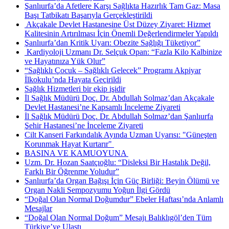
Şanlıurfa’da Afetlere Karşı Sağlıkta Hazırlık Tam Gaz: Masa
Başı Tatbikatı Başarıyla Gerçekleştirildi
​ Akçakale Devlet Hastanesine Üst Düzey Ziyaret: Hizmet
Kalitesinin Artırılması İçin Önemli Değerlendirmeler Yapıldı
Şanlıurfa’dan Kritik Uyarı: Obezite Sağlığı Tüketiyor”
​ Kardiyoloji Uzmanı Dr. Selçuk Opan: “Fazla Kilo Kalbinize
ve Hayatınıza Yük Olur”
“Sağlıklı Çocuk – Sağlıklı Gelecek” Programı Akpiyar
İlkokulu’nda Hayata Geçirildi
Sağlık Hizmetleri bir ekip işidir
İl Sağlık Müdürü Doç. Dr. Abdullah Solmaz’dan Akçakale
Devlet Hastanesi’ne Kapsamlı İnceleme Ziyareti
İl Sağlık Müdürü Doç. Dr. Abdullah Solmaz’dan Şanlıurfa
Şehir Hastanesi’ne İnceleme Ziyareti
Cilt Kanseri Farkındalık Ayında Uzman Uyarısı: "Güneşten
Korunmak Hayat Kurtarır" ​
BASINA VE KAMUOYUNA ​
Uzm. Dr. Hozan Saatçıoğlu: “Disleksi Bir Hastalık Değil,
Farklı Bir Öğrenme Yoludur”
Şanlıurfa’da Organ Bağışı İçin Güç Birliği: Beyin Ölümü ve
Organ Nakli Sempozyumu Yoğun İlgi Gördü
“Doğal Olan Normal Doğumdur” Ebeler Haftası’nda Anlamlı
Mesajlar
“Doğal Olan Normal Doğum” Mesajı Balıklıgöl’den Tüm
Türkiye’ye Ulaştı