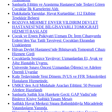
Şanlıurfa Eğitim ve Araştırma Hastanesi’nde Tedavi Gören
Çocuklar İlk Karnelerini Aldı ​
Dakikalarla Yarıştılar, Hayat Kurtardılar: 112 Ekibine
Teşekkür Belgesi
BOZOVA MEHMET ENVER YILDIRIM DEVLET
HASTANESİ’NDE BİLGİSAYARLI TOMOGRAFİ
HİZMETİ BAŞLADI
Çocuk ve Ergen Psikiyatri Uzmanı Dr. İrem Cihanyurdu
Erdem’den Yaz Tatili Tavsiyesi: Çocukları Ekrandan
Uzaklaştırın
Hilvan Devlet Hastanesi’nde Bilgisayarlı Tomografi Cihazı
Hizmete Girdi
Çocuklarda Sessizce Yayılıyor: Uzmanlardan El, Ayak ve
Ağız Hastalığı Uyarısı.
Üniversite Sınavı Öncesi Uzmandan Öğrenci ve Ailelere
Önemli Uyarılar
Kalp Tedavisinde Yeni Dönem: IVUS ve FFR Teknolojileri
Hastaların Hizmetinde.
UMKE’den Acil Müdahale Araçları Eğitimi: 50 Personel
Afetlere Hazırlandı
Şanlıurfa Sağlık İçin Harekete Geçti: GAP Vadisi’nde
Binlerce Kişiye Sağlıklı Yaşam Mesajı
Sağlıklı Hayat Merkezi Sigara Bağımlılığıyla Mücadelede
Vatandaşların Yanında ​