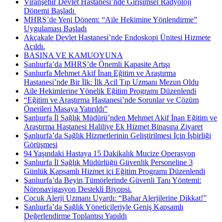
Viranşehir Devlet Hastanesi’nde Girişimsel Radyoloji
Dönemi Başladı ​
MHRS’de Yeni Dönem: “Aile Hekimine Yönlendirme”
Uygulaması Başladı
Akçakale Devlet Hastanesi’nde Endoskopi Ünitesi Hizmete
Açıldı.
BASINA VE KAMUOYUNA
Şanlıurfa’da MHRS’de Önemli Kapasite Artışı
Şanlıurfa Mehmet Akif İnan Eğitim ve Araştırma
Hastanesi’nde Bir İlk: İlk Acil Tıp Uzmanı Mezun Oldu
Aile Hekimlerine Yönelik Eğitim Programı Düzenlendi
“Eğitim ve Araştırma Hastanesi’nde Sorunlar ve Çözüm
Önerileri Masaya Yatırıldı”
Şanlıurfa İl Sağlık Müdürü’nden Mehmet Akif İnan Eğitim ve
Araştırma Hastanesi Haliliye Ek Hizmet Binasına Ziyaret
Şanlıurfa’da Sağlık Hizmetlerinin Geliştirilmesi İçin İşbirliği
Görüşmesi
94 Yaşındaki Hastaya 15 Dakikalık Mucize Operasyon
Şanlıurfa İl Sağlık Müdürlüğü Güvenlik Personeline 3
Günlük Kapsamlı Hizmet içi Eğitim Programı Düzenlendi
Şanlıurfa’da Beyin Tümörlerinde Güvenli Tanı Yöntemi:
Nöronavigasyon Destekli Biyopsi.
Çocuk Alerji Uzmanı Uyardı: “Bahar Alerjilerine Dikkat!”
Şanlıurfa’da Sağlık Yöneticileriyle Geniş Kapsamlı
Değerlendirme Toplantısı Yapıldı