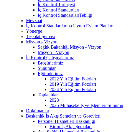
İç Kontrol Tarihçesi
İç Kontrol Standartları
İç Kontrol StandartlarıTebliği
Mevzuat
İç Kontrol Standartlarına Uyum Eylem Planları
Yönerge
Teşkilat Şeması
Misyon - Vizyon
Sağlık Bakanlığı Misyon - Vizyon
Misyon - Vizyon
İç Kontrol Çalışmalarımız
Broşürlerimiz
Sunumlar
Eğitimlerimiz
2022 Yılı Eğitim Fotoları
2019 Yılı Eğitim Fotoları
2024 Yılı Eğitim Fotoları
Toplantılar
2023
2025 Muhasebe İş ve İşlemleri Sunumu
Dokümanlar
Başkanlık İş Akış Şemeları ve Görevleri
Personel Hizmetleri Başkanlığı
Birim İş Akış Şemaları
Acil Sağlık Hizmetleri Başkanlığı