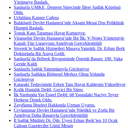
Yürümeye Başladı. ​
Şanlıurfa UMKE, Deprem Sürecinde İllere Sağlık Köprüsü
Oldu ​
Urfalılara Kanser Çağrısı
Balıklıgöl Devlet Hastanesi’nde Akşam Mesai Dışı Poliklinik
Hizmeti Başladı.
Topuk Kanı Taraması Hayat Kurtarıyor.
Viranşehir Devlet Hastanesi’nde Bir İlk: V-Notes Yöntemiyle
Kapalı Tüp Ligasyonu Ameliyatı Gerçekleştirildi
Siverek’te Sağlık Hizmetleri Masaya Yatırıldı: Dr. Erhan Berk
Doktorlarla Bir Araya Geldi ​
Şanlıurfa’da Böbrek Biyopsisinde Önemli Başarı: 100. Vaka
Geride Kaldı
Şanlıurfa Sağlık Yatırımlarıyla Güçleniyor
Şanlıurfa Sağlıkta Bölgesel Merkez Olma Yolunda
Güçleniyor
Katarakt Tedavisinde Erken Tanı Hayat Kalitesini Yükseltiyor
Kolik Hastalık Değil, Geçici Bir Süreç
İlk Yardımda Yaş Engel Değil: 68 Yaşındaki Naciye Teyze
Herkese Örnek Oldu ​
Zayıflama İğneleri Hakkında Uzman Uyarısı.
Ceylanpınar Devlet Hastanesi’nde Nitelikli ve Zorlu Bir
Ameliyat Daha Başarıyla Gerçekleştirildi
İl Sağlık Müdürü Dr. Öğr. Üyesi Erhan Berk’ten 10 Ocak
Çalışan Gazeteciler Günü Mesajı