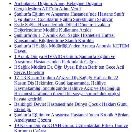
Ambulansta Doğum: Anne, Bebeğine Doğumu
Gerçekleştiren ATT’nin Adını Verdi
Şanlıurfa Eğitim ve Araştırma Hastanesi’nde Hastane Sınıfı
Uygulaması Çocukların Eğitim Sürekliliğini Sağlıyor
Evde Sağlık Hizmetlerinde Dijital Dönem: Uzaktan
Değerlendirme Modülü Kullanıma Açıldı
Şanlıurfa’da 1–7 Aralık Acil Sağlık Hizmetleri Haftası
Kapsamında Bilgilendirme Standı Kuruldu
Şanlıurfa İl Sağlık Müdürlüğü’nden Arapça Anonsla KETEM
Daveti
1 Aralık Dünya HIV/AIDS Günü: Şanlıurfa Eğitim ve
Araştırma Hastanesinden Farkındalık Çağrısı.
İl Sağlık Müdürü Dr. Öğr. Üyesi Erhan Berk’ten Gece Acil
Servis Denetimi
17–23 Kasım Toplum Ağız ve Diş Sağlığı Haftası ile 22
Kasım Diş Hekimleri Günü kapsamında, Haliliye
Kaymakamlığı öncülüğünde Haliliye Ağız ve Diş Sağlığı
Hastanesi tarafından önemli bir sosyal sorumluluk projesi
hayata geçirildi.
Balıklıgöl Devlet Hastanesi’nde Dünya Çocuk Hakları Günü
Etkinliği.
Şanlıurfa Eğitim ve Araştırma Hastanesi’nden Kronik Ağrılara
Ameliyatsız Çözüm
19 Kasım Dünya KOAH Günü: Uzmanlardan Erken Tanı ve
Korunma Çağrısı