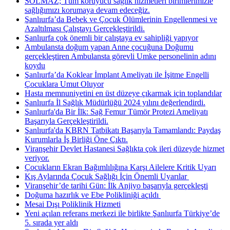
SOLMAZ; Tüm koruyucu sağlık hizmetleri birimlerimizle
sağlığımızı korumaya devam edeceğiz.
Şanlıurfa’da Bebek ve Çocuk Ölümlerinin Engellenmesi ve
Azaltılması Çalıştayı Gerçekleştirildi.
Şanlıurfa çok önemli bir çalıştaya ev sahipliği yapıyor
Ambulansta doğum yapan Anne çocuğuna Doğumu
gerçekleştiren Ambulansta görevli Umke personelinin adını
koydu
Şanlıurfa’da Koklear İmplant Ameliyatı ile İşitme Engelli
Çocuklara Umut Oluyor
Hasta memnuniyetini en üst düzeye çıkarmak için toplandılar
Şanlıurfa İl Sağlık Müdürlüğü 2024 yılını değerlendirdi.
Şanlıurfa'da Bir İlk: Sağ Femur Tümör Protezi Ameliyatı
Başarıyla Gerçekleştirildi.
Şanlıurfa'da KBRN Tatbikatı Başarıyla Tamamlandı: Paydaş
Kurumlarla İş Birliği Öne Çıktı.
Viranşehir Devlet Hastanesi Sağlıkta çok ileri düzeyde hizmet
veriyor.
Çocukların Ekran Bağımlılığına Karşı Ailelere Kritik Uyarı
Kış Aylarında Çocuk Sağlığı İçin Önemli Uyarılar ​
Viranşehir’de tarihi Gün: İlk Anjiyo başarıyla gerçekleşti
Doğuma hazırlık ve Ebe Polikliniği açıldı ​
Mesai Dışı Poliklinik Hizmeti
Yeni açılan referans merkezi ile birlikte Şanlıurfa Türkiye’de
5. sırada yer aldı