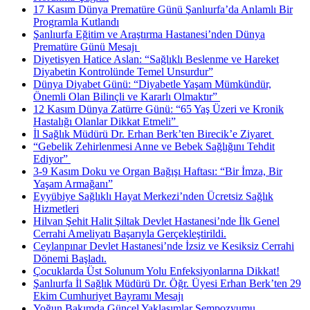
17 Kasım Dünya Prematüre Günü Şanlıurfa’da Anlamlı Bir
Programla Kutlandı
Şanlıurfa Eğitim ve Araştırma Hastanesi’nden Dünya
Prematüre Günü Mesajı ​
Diyetisyen Hatice Aslan: “Sağlıklı Beslenme ve Hareket
Diyabetin Kontrolünde Temel Unsurdur”
Dünya Diyabet Günü: “Diyabetle Yaşam Mümkündür,
Önemli Olan Bilinçli ve Kararlı Olmaktır” ​
12 Kasım Dünya Zatürre Günü: “65 Yaş Üzeri ve Kronik
Hastalığı Olanlar Dikkat Etmeli” ​
İl Sağlık Müdürü Dr. Erhan Berk’ten Birecik’e Ziyaret ​
“Gebelik Zehirlenmesi Anne ve Bebek Sağlığını Tehdit
Ediyor” ​
3-9 Kasım Doku ve Organ Bağışı Haftası: “Bir İmza, Bir
Yaşam Armağanı”
Eyyübiye Sağlıklı Hayat Merkezi’nden Ücretsiz Sağlık
Hizmetleri
Hilvan Şehit Halit Şiltak Devlet Hastanesi’nde İlk Genel
Cerrahi Ameliyatı Başarıyla Gerçekleştirildi.
Ceylanpınar Devlet Hastanesi’nde İzsiz ve Kesiksiz Cerrahi
Dönemi Başladı.
Çocuklarda Üst Solunum Yolu Enfeksiyonlarına Dikkat!
Şanlıurfa İl Sağlık Müdürü Dr. Öğr. Üyesi Erhan Berk’ten 29
Ekim Cumhuriyet Bayramı Mesajı
Yoğun Bakımda Güncel Yaklaşımlar Sempozyumu