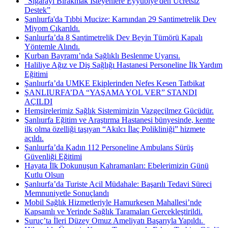
"Sigarayı Bırakmak İsteyenlere Eyyübiye'den Ücretsiz
Destek”
Şanlıurfa'da Tıbbi Mucize: Karnından 29 Santimetrelik Dev
Miyom Çıkarıldı.
Şanlıurfa’da 8 Santimetrelik Dev Beyin Tümörü Kapalı
Yöntemle Alındı.
Kurban Bayramı’nda Sağlıklı Beslenme Uyarısı.
Haliliye Ağız ve Diş Sağlığı Hastanesi Personeline İlk Yardım
Eğitimi
Şanlıurfa’da UMKE Ekiplerinden Nefes Kesen Tatbikat
ŞANLIURFA’DA “YAŞAMA YOL VER” STANDI
AÇILDI
Hemşirelerimiz Sağlık Sistemimizin Vazgeçilmez Gücüdür.
Şanlıurfa Eğitim ve Araştırma Hastanesi bünyesinde, kentte
ilk olma özelliği taşıyan “Akılcı İlaç Polikliniği” hizmete
açıldı.
Şanlıurfa’da Kadın 112 Personeline Ambulans Sürüş
Güvenliği Eğitimi
Hayata İlk Dokunuşun Kahramanları: Ebelerimizin Günü
Kutlu Olsun
Şanlıurfa’da Turiste Acil Müdahale: Başarılı Tedavi Süreci
Memnuniyetle Sonuçlandı
Mobil Sağlık Hizmetleriyle Hamurkesen Mahallesi’nde
Kapsamlı ve Yerinde Sağlık Taramaları Gerçekleştirildi.
Suruç’ta İleri Düzey Omuz Ameliyatı Başarıyla Yapıldı. ​