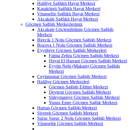
Haliliye Sağlıklı Hayat Merkezi
Karaköprü Sağlıklı Hayat Merkezi
Viranşehir Sağlıklı Hayat Merkezi
Akçakale Sağlıklı Hayat Merkezi
Göçmen Sağlığı Merkezlerimiz
Akçakale Güçlendirilmiş Göçmen Sağlığı
Merkezi
Birecik 1 Nolu Göçmen Sağlığı Merkezi
Bozova 1 Nolu Göçmen Sağlığı Merkezi
Eyyübiye Göçmen Sağlığı Merkezleri
Fatma Zehra Göçmen Sağlığı Merkezi
Hayat El Harrani Göçmen Sağlığı Merkezi
Eyyüp Nebi (Makam) Göçmen Sağlığı
Merkezi
Ceylanpınar Göçmen Sağlığı Merkezi
Haliliye Göçmen Merkezleri
Göçmen Sağlığı Eğitim Merkezi
Devteşti Göçmen Sağlığı Merkezi
Süleymaniye Göçmen Sağlığı Merkezi
Yunus Emre Göçmen Sağlık Merkezi
Harran Göçmen Sağlığı Merkezi
Siverek Göçmen Sağlığı Merkezi
Suruç Suruç 2 Nolu Göçmen Sağlığı Merkezi
Viranşehir Göçmen Sağlığı Merkezi