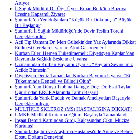
Artıyor
İl Sağlık Müdürü Dr. Öğr. Üyesi Erhan Berk’ten Bozova
İlçesine Kapsamlı Ziyaret
Şanlıurfa’da Yenidoğanlara “Küçük Bir Dokunuşla” Büyük
Bir Başlangıç
Şanlıurfa İl Sağlık Müdürlüğü’nde Devir Teslim Töreni
Gerçekleştirildi ​
Acil Tıp Uzmanı Dr. Mert Gültekin'den Yaz Aylarında Dikkat
Edilmesi Gereken Uyarılar: Akut Gastroenterit
Kurban Etleri Hemen Tüketilmemeli: Diyetisyen Kaplan’dan
Bayramda Sağlıklı Beslenme Uyarısı
Uzmanından Kurban Bayramı Uyarısı: “Bayram Sevincimiz
Acilde Bitmesin”
Diyetisyen Deniz Tamar’dan Kurban Bayramı Uyarısı: “Et
Tüketiminde Dengeli ve Bilinçli Olun”
Şanlıurfa’dan Dünya Tıbbına Damga: Doç. Dr. Esat Taylan
Uğurlu’dan ERCP Alanında Tarihi Başarı!
Şanlıurfa'da Yarık Dudak ve Damak Ameliyatları Başarıyla
Gerçekleştiriliyor
MULTİPLE SKLEROZ (MS) HASTALIĞINA DİKKAT!
UMKE Medikal Kurtarma Eğitimi Başarıyla Tamamlandı
İnşaat Demiri Karnından Girdi, Kalçasından Çıktı: Mucize
Kurtuluş!
Şanlıurfa Eğitim ve Araştırma Hastanesi'nde Anne ve Bebek
Dostu Doğum Deneyimi