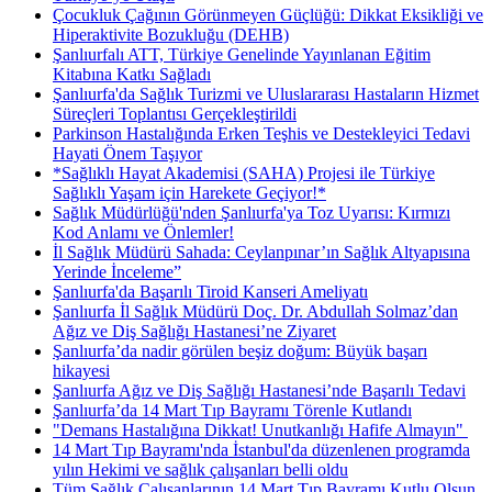
Çocukluk Çağının Görünmeyen Güçlüğü: Dikkat Eksikliği ve
Hiperaktivite Bozukluğu (DEHB)
Şanlıurfalı ATT, Türkiye Genelinde Yayınlanan Eğitim
Kitabına Katkı Sağladı
Şanlıurfa'da Sağlık Turizmi ve Uluslararası Hastaların Hizmet
Süreçleri Toplantısı Gerçekleştirildi
Parkinson Hastalığında Erken Teşhis ve Destekleyici Tedavi
Hayati Önem Taşıyor
*Sağlıklı Hayat Akademisi (SAHA) Projesi ile Türkiye
Sağlıklı Yaşam için Harekete Geçiyor!*
Sağlık Müdürlüğü'nden Şanlıurfa'ya Toz Uyarısı: Kırmızı
Kod Anlamı ve Önlemler!
İl Sağlık Müdürü Sahada: Ceylanpınar’ın Sağlık Altyapısına
Yerinde İnceleme”
Şanlıurfa'da Başarılı Tiroid Kanseri Ameliyatı
Şanlıurfa İl Sağlık Müdürü Doç. Dr. Abdullah Solmaz’dan
Ağız ve Diş Sağlığı Hastanesi’ne Ziyaret
Şanlıurfa’da nadir görülen beşiz doğum: Büyük başarı
hikayesi
Şanlıurfa Ağız ve Diş Sağlığı Hastanesi’nde Başarılı Tedavi
Şanlıurfa’da 14 Mart Tıp Bayramı Törenle Kutlandı
"Demans Hastalığına Dikkat! Unutkanlığı Hafife Almayın" ​
14 Mart Tıp Bayramı'nda İstanbul'da düzenlenen programda
yılın Hekimi ve sağlık çalışanları belli oldu
Tüm Sağlık Çalışanlarının 14 Mart Tıp Bayramı Kutlu Olsun.