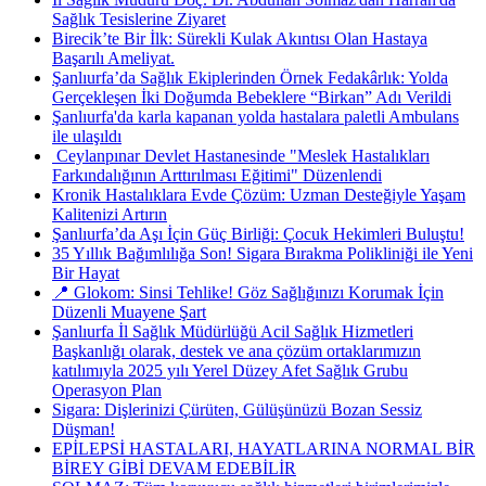
Sağlık Tesislerine Ziyaret
Birecik’te Bir İlk: Sürekli Kulak Akıntısı Olan Hastaya
Başarılı Ameliyat.
Şanlıurfa’da Sağlık Ekiplerinden Örnek Fedakârlık: Yolda
Gerçekleşen İki Doğumda Bebeklere “Birkan” Adı Verildi
Şanlıurfa'da karla kapanan yolda hastalara paletli Ambulans
ile ulaşıldı
​ Ceylanpınar Devlet Hastanesinde "Meslek Hastalıkları
Farkındalığının Arttırılması Eğitimi" Düzenlendi
Kronik Hastalıklara Evde Çözüm: Uzman Desteğiyle Yaşam
Kalitenizi Artırın
Şanlıurfa’da Aşı İçin Güç Birliği: Çocuk Hekimleri Buluştu!
35 Yıllık Bağımlılığa Son! Sigara Bırakma Polikliniği ile Yeni
Bir Hayat
📍 Glokom: Sinsi Tehlike! Göz Sağlığınızı Korumak İçin
Düzenli Muayene Şart
Şanlıurfa İl Sağlık Müdürlüğü Acil Sağlık Hizmetleri
Başkanlığı olarak, destek ve ana çözüm ortaklarımızın
katılımıyla 2025 yılı Yerel Düzey Afet Sağlık Grubu
Operasyon Plan
Sigara: Dişlerinizi Çürüten, Gülüşünüzü Bozan Sessiz
Düşman!
EPİLEPSİ HASTALARI, HAYATLARINA NORMAL BİR
BİREY GİBİ DEVAM EDEBİLİR