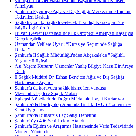
Viranşehir Devlet Hastanesi’nde Başarılı Rektum Kanseri
Ameliyatı ​
Şanlıurfa Eyyübiye Ağız ve Diş Sağlığı Merkezi’nde İmplant
Tedavileri Başladı
Sağlıklı Çocuk, Sağlıklı Gelecek Etkinliği Karaköprü ’de
Büyük İlgi Gördü
Hilvan Devlet Hastanesi’nde İlk Ortopedi Ameliyatı Başarıyla
Gerçekleştirildi
Uzmandan Velilere Uyarı: “Kırtasiye Seçiminde Sağlığa
Dikkat”
Şanlıurfa İl Sağlık Müdürlüğü'nden Akçakale'de "Sağlıklı
Yaşam Yürüyüşü"
Aşı, Yaşam Kurtarır: Uzmanlar Yanlış Bilgiye Karşı Bir Araya
Geldi
İl Sağlık Müdürü Dr. Erhan Berk’ten Ağız ve Diş Sağlığı
Hastanesine Ziyaret
Şanlıurfa da koruyucu sağlık hizmetleri vurgusu
Mevsimlik İşçilere Sağlık Molası
Epilepsi Nöbetlerinde Doğru Müdahale Hayat Kurtarıyor. ​
Şanlıurfa’da Kardiyoloji Alanında Bir İlk: IVUS Yöntemi ile
Stent Uygulaması
Şanlıurfa’da Ruhsatsız İlaç Satışı Denetimi ​
Şanlıurfa’ya 406 Yeni Hekim Atandı
Şanlıurfa Eğitim ve Araştırma Hastanesinde Varis Tedavisinde
Modern Yöntemler