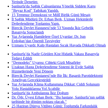
Yerinde Denetim ​
Şanlıurfa'da Sağlık Çalışanlarına Yönelik Şiddete Karşı
"Beyaz Kod" Tatbikatı Yapıldı.
15 Temmuz Demokrasi ve Millî Birlik Günü Mesajı
İl Sağlık Müdürü Dr. Erhan Berk, Uzman Hekimlerle
Değerlendirme Toplantısı Yaptı.
Birecik Devlet Hastanesi’nde 53 Yaşında İkiz Gebelik
Başarıyla Sonuçlandı
Yaz Aylarında Hamilelere Özel Uyarılar: Dr. Işın
Erdoğan’dan Önemli Tavsiyeler
Uzmanı Uyardı: Kalp Hastaları Sıcak Havada Dikkatli Olmalı
Şanlıurfa’da Nadir Görülen Kist Hidatik Vakası Başarıyla
Tedavi Edildi
“Demodeks” Uyarısı: Ciltteki Gizli Misafirler
Uzaktan Hasta Değerlendirme Sistemi ile Evde Sağlık
Hizmetlerinde Yeni Dönem
Birecik Devlet Hastanesi’nde Bir İlk: Başarılı Parotidektomi
Ameliyatı Gerçekleştirildi
Yaz Aylarında Klima Kullanımına Dikkat: Ciddi Solunum
Yolu Hastalıklarına Yol Açabilir ​
Şanlıurfa’da Ambulansta İkiz Doğum
Dr. Öğr. Üyesi Erhan Berk: "Bu hastane, Şanlıurfa’nın sağlık
tarihinde bir dönüm noktası olacak."
25 Haziran Dünya Vitiligo Günü: Toplumda Farkındalık