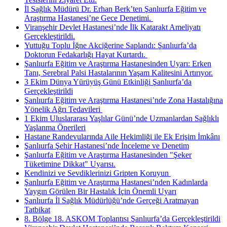
İl Sağlık Müdürü Dr. Erhan Berk’ten Şanlıurfa Eğitim ve
Araştırma Hastanesi’ne Gece Denetimi. ​
Viranşehir Devlet Hastanesi’nde İlk Katarakt Ameliyatı
Gerçekleştirildi.
Yuttuğu Toplu İğne Akciğerine Saplandı: Şanlıurfa’da
Doktorun Fedakarlığı Hayat Kurtardı. ​
Şanlıurfa Eğitim ve Araştırma Hastanesinden Uyarı: Erken
Tanı, Serebral Palsi Hastalarının Yaşam Kalitesini Artırıyor.
3 Ekim Dünya Yürüyüş Günü Etkinliği Şanlıurfa’da
Gerçekleştirildi
Şanlıurfa Eğitim ve Araştırma Hastanesi’nde Zona Hastalığına
Yönelik Ağrı Tedavileri ​
1 Ekim Uluslararası Yaşlılar Günü’nde Uzmanlardan Sağlıklı
Yaşlanma Önerileri
Hastane Randevularında Aile Hekimliği ile Ek Erişim İmkânı
Şanlıurfa Şehir Hastanesi’nde İnceleme ve Denetim
Şanlıurfa Eğitim ve Araştırma Hastanesinden "Şeker
Tüketimine Dikkat" Uyarısı.
Kendinizi ve Sevdiklerinizi Gripten Koruyun ​
Şanlıurfa Eğitim ve Araştırma Hastanesi’nden Kadınlarda
Yaygın Görülen Bir Hastalık İçin Önemli Uyarı
Şanlıurfa İl Sağlık Müdürlüğü’nde Gerçeği Aratmayan
Tatbikat
8. Bölge 18. ASKOM Toplantısı Şanlıurfa’da Gerçekleştirildi