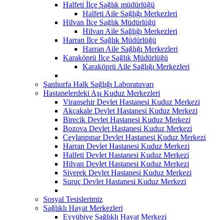
Halfeti İlçe Sağlık müdürlüğü
Halfeti Aile Sağlığı Merkezleri
Hilvan İlçe Sağlık Müdürlüğü
Hilvan Aile Sağlığı Merkezleri
Harran İlçe Sağlık Müdürlüğü
Harran Aile Sağlığı Merkezleri
Karaköprü İlçe Sağlık Müdürlüğü
Karaköprü Aile Sağlığı Merkezleri
Şanlıurfa Halk Sağlığı Laboratuvarı
Hastanelerdeki Aşı Kuduz Merkezleri
Viranşehir Devlet Hastanesi Kuduz Merkezi
Akçakale Devlet Hastanesi Kuduz Merkezi
Birecik Devlet Hastanesi Kuduz Merkezi
Bozova Devlet Hastanesi Kuduz Merkezi
Ceylanpınar Devlet Hastanesi Kuduz Merkezi
Harran Devlet Hastanesi Kuduz Merkezi
Halfeti Devlet Hastanesi Kuduz Merkezi
Hilvan Devlet Hastanesi Kuduz Merkezi
Siverek Devlet Hastanesi Kuduz Merkezi
Suruç Devlet Hastanesi Kuduz Merkezi
Sosyal Tesislerimiz
Sağlıklı Hayat Merkezleri
Eyyübiye Sağlıklı Hayat Merkezi