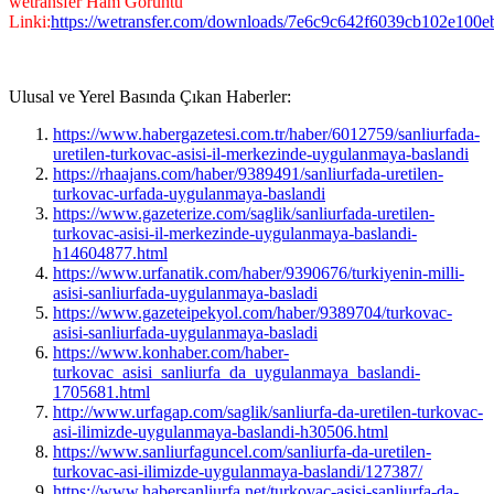
wetransfer Ham Görüntü
Linki:
https://wetransfer.com/downloads/7e6c9c642f6039cb102e1
Ulusal ve Yerel Basında Çıkan Haberler:
https://www.habergazetesi.com.tr/haber/6012759/sanliurfada-
uretilen-turkovac-asisi-il-merkezinde-uygulanmaya-baslandi
https://rhaajans.com/haber/9389491/sanliurfada-uretilen-
turkovac-urfada-uygulanmaya-baslandi
https://www.gazeterize.com/saglik/sanliurfada-uretilen-
turkovac-asisi-il-merkezinde-uygulanmaya-baslandi-
h14604877.html
https://www.urfanatik.com/haber/9390676/turkiyenin-milli-
asisi-sanliurfada-uygulanmaya-basladi
https://www.gazeteipekyol.com/haber/9389704/turkovac-
asisi-sanliurfada-uygulanmaya-basladi
https://www.konhaber.com/haber-
turkovac_asisi_sanliurfa_da_uygulanmaya_baslandi-
1705681.html
http://www.urfagap.com/saglik/sanliurfa-da-uretilen-turkovac-
asi-ilimizde-uygulanmaya-baslandi-h30506.html
https://www.sanliurfaguncel.com/sanliurfa-da-uretilen-
turkovac-asi-ilimizde-uygulanmaya-baslandi/127387/
https://www.habersanliurfa.net/turkovac-asisi-sanliurfa-da-