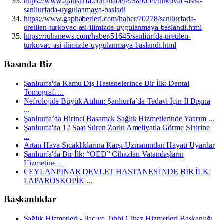
https://www.ajansurfa.com/haber/9389654/turkovac-asisi-
sanliurfada-uygulanmaya-basladi
https://www.gaphaberleri.com/haber/70278/sanliurfada-
uretilen-turkovac-asi-ilimizde-uygulanmaya-baslandi.html
https://ruhanews.com/haber/51645/sanliurfda-uretilen-
turkovac-asi-ilimizde-uygulanmaya-baslandi.html
Basında Biz
Şanlıurfa'da Kamu Diş Hastanelerinde Bir İlk: Dental
Tomografi ...
Nefrolojide Büyük Atılım: Şanlıurfa’da Tedavi İçin İl Dışına
...
Şanlıurfa’da Birinci Basamak Sağlık Hizmetlerinde Yatırım ...
Şanlıurfa'da 12 Saat Süren Zorlu Ameliyatla Görme Sinirine
...
Artan Hava Sıcaklıklarına Karşı Uzmanından Hayati Uyarılar
Şanlıurfa'da Bir İlk: “OED” Cihazları Vatandaşların
Hizmetine ...
CEYLANPINAR DEVLET HASTANESİ'NDE BİR İLK:
LAPAROSKOPİK ...
Başkanlıklar
Sağlık Hizmetleri - İlaç ve Tıbbi Cihaz Hizmetleri Başkanlığı