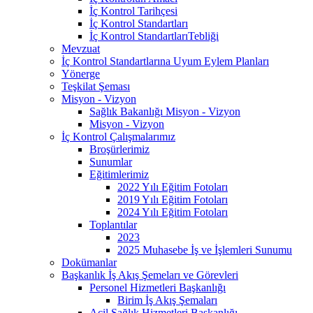
İç Kontrol Tarihçesi
İç Kontrol Standartları
İç Kontrol StandartlarıTebliği
Mevzuat
İç Kontrol Standartlarına Uyum Eylem Planları
Yönerge
Teşkilat Şeması
Misyon - Vizyon
Sağlık Bakanlığı Misyon - Vizyon
Misyon - Vizyon
İç Kontrol Çalışmalarımız
Broşürlerimiz
Sunumlar
Eğitimlerimiz
2022 Yılı Eğitim Fotoları
2019 Yılı Eğitim Fotoları
2024 Yılı Eğitim Fotoları
Toplantılar
2023
2025 Muhasebe İş ve İşlemleri Sunumu
Dokümanlar
Başkanlık İş Akış Şemeları ve Görevleri
Personel Hizmetleri Başkanlığı
Birim İş Akış Şemaları
Acil Sağlık Hizmetleri Başkanlığı