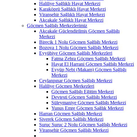
Haliliye Sağlıklı Hayat Merkezi
Karaköprü Sağlıklı Hayat Merkezi
Viranşehir Sağlıklı Hayat Merkezi
Akçakale Sağlıklı Hayat Merkezi
Göçmen Sağlığı Merkezlerimiz
Akçakale Güçlendirilmiş Göçmen Sağlığı
Merkezi
Birecik 1 Nolu Göçmen Sağlığı Merkezi
Bozova 1 Nolu Göçmen Sağlığı Merkezi
Eyyübiye Göçmen Sağlığı Merkezleri
Fatma Zehra Göçmen Sağlığı Merkezi
Hayat El Harrani Göçmen Sağlığı Merkezi
Eyyüp Nebi (Makam) Göçmen Sağlığı
Merkezi
Ceylanpınar Göçmen Sağlığı Merkezi
Haliliye Göçmen Merkezleri
Göçmen Sağlığı Eğitim Merkezi
Devteşti Göçmen Sağlığı Merkezi
Süleymaniye Göçmen Sağlığı Merkezi
Yunus Emre Göçmen Sağlık Merkezi
Harran Göçmen Sağlığı Merkezi
Siverek Göçmen Sağlığı Merkezi
Suruç Suruç 2 Nolu Göçmen Sağlığı Merkezi
Viranşehir Göçmen Sağlığı Merkezi