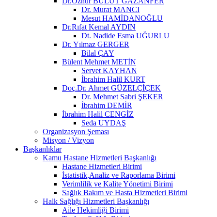
Dr.Öznur BULUT GAZANFER
Dr. Murat MANCI
Mesut HAMİDANOĞLU
Dr.Rıfat Kemal AYDIN
Dt. Nadide Esma UĞURLU
Dr. Yılmaz GERGER
Bilal ÇAY
Bülent Mehmet METİN
Servet KAYHAN
İbrahim Halil KURT
Doç.Dr. Ahmet GÜZELÇİÇEK
Dr. Mehmet Sabri ŞEKER
İbrahim DEMİR
İbrahim Halil CENGİZ
Seda UYDAŞ
Organizasyon Şeması
Misyon / Vizyon
Başkanlıklar
Kamu Hastane Hizmetleri Başkanlığı
Hastane Hizmetleri Birimi
İstatistik,Analiz ve Raporlama Birimi
Verimlilik ve Kalite Yönetimi Birimi
Sağlık Bakım ve Hasta Hizmetleri Birimi
Halk Sağlığı Hizmetleri Başkanlığı
Aile Hekimliği Birimi