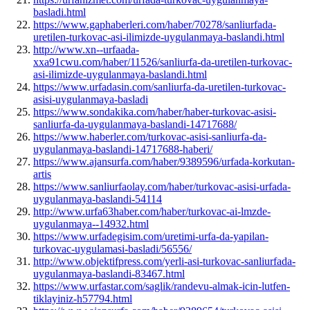
basladi.html
https://www.gaphaberleri.com/haber/70278/sanliurfada-
uretilen-turkovac-asi-ilimizde-uygulanmaya-baslandi.html
http://www.xn--urfaada-
xxa91cwu.com/haber/11526/sanliurfa-da-uretilen-turkovac-
asi-ilimizde-uygulanmaya-baslandi.html
https://www.urfadasin.com/sanliurfa-da-uretilen-turkovac-
asisi-uygulanmaya-basladi
https://www.sondakika.com/haber/haber-turkovac-asisi-
sanliurfa-da-uygulanmaya-baslandi-14717688/
https://www.haberler.com/turkovac-asisi-sanliurfa-da-
uygulanmaya-baslandi-14717688-haberi/
https://www.ajansurfa.com/haber/9389596/urfada-korkutan-
artis
https://www.sanliurfaolay.com/haber/turkovac-asisi-urfada-
uygulanmaya-baslandi-54114
http://www.urfa63haber.com/haber/turkovac-ai-lmzde-
uygulanmaya--14932.html
https://www.urfadegisim.com/uretimi-urfa-da-yapilan-
turkovac-uygulamasi-basladi/56556/
http://www.objektifpress.com/yerli-asi-turkovac-sanliurfada-
uygulanmaya-baslandi-83467.html
https://www.urfastar.com/saglik/randevu-almak-icin-lutfen-
tiklayiniz-h57794.html