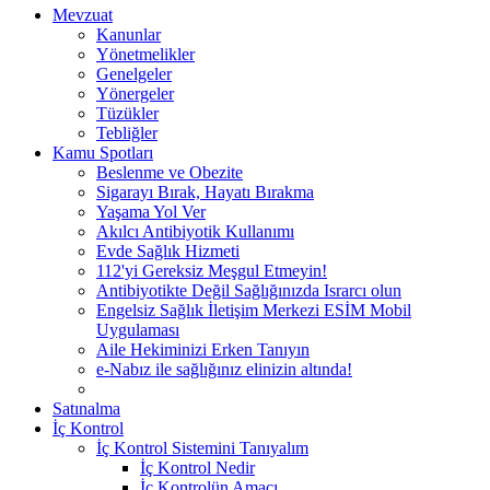
Mevzuat
Kanunlar
Yönetmelikler
Genelgeler
Yönergeler
Tüzükler
Tebliğler
Kamu Spotları
Beslenme ve Obezite
Sigarayı Bırak, Hayatı Bırakma
Yaşama Yol Ver
Akılcı Antibiyotik Kullanımı
Evde Sağlık Hizmeti
112'yi Gereksiz Meşgul Etmeyin!
Antibiyotikte Değil Sağlığınızda Israrcı olun
Engelsiz Sağlık İletişim Merkezi ESİM Mobil
Uygulaması
Aile Hekiminizi Erken Tanıyın
e-Nabız ile sağlığınız elinizin altında!
Satınalma
İç Kontrol
İç Kontrol Sistemini Tanıyalım
İç Kontrol Nedir
İç Kontrolün Amacı