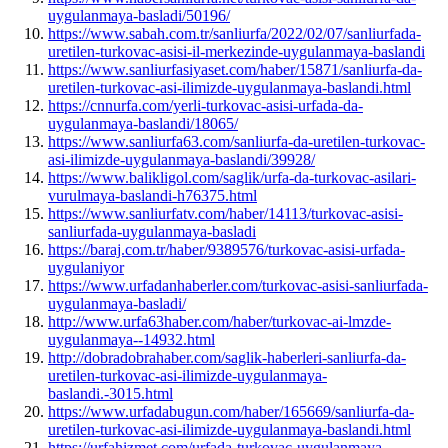
uygulanmaya-basladi/50196/
https://www.sabah.com.tr/sanliurfa/2022/02/07/sanliurfada-
uretilen-turkovac-asisi-il-merkezinde-uygulanmaya-baslandi
https://www.sanliurfasiyaset.com/haber/15871/sanliurfa-da-
uretilen-turkovac-asi-ilimizde-uygulanmaya-baslandi.html
https://cnnurfa.com/yerli-turkovac-asisi-urfada-da-
uygulanmaya-baslandi/18065/
https://www.sanliurfa63.com/sanliurfa-da-uretilen-turkovac-
asi-ilimizde-uygulanmaya-baslandi/39928/
https://www.balikligol.com/saglik/urfa-da-turkovac-asilari-
vurulmaya-baslandi-h76375.html
https://www.sanliurfatv.com/haber/14113/turkovac-asisi-
sanliurfada-uygulanmaya-basladi
https://baraj.com.tr/haber/9389576/turkovac-asisi-urfada-
uygulaniyor
https://www.urfadanhaberler.com/turkovac-asisi-sanliurfada-
uygulanmaya-basladi/
http://www.urfa63haber.com/haber/turkovac-ai-lmzde-
uygulanmaya--14932.html
http://dobradobrahaber.com/saglik-haberleri-sanliurfa-da-
uretilen-turkovac-asi-ilimizde-uygulanmaya-
baslandi.-3015.html
https://www.urfadabugun.com/haber/165669/sanliurfa-da-
uretilen-turkovac-asi-ilimizde-uygulanmaya-baslandi.html
https://urfahizmet.com/urfada-turkovac-uygulanmaya-