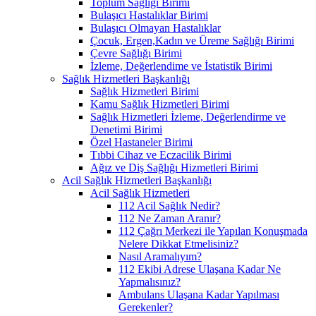
Toplum Sağlığı Birimi
Bulaşıcı Hastalıklar Birimi
Bulaşıcı Olmayan Hastalıklar
Çocuk, Ergen,Kadın ve Üreme Sağlığı Birimi
Çevre Sağlığı Birimi
İzleme, Değerlendime ve İstatistik Birimi
Sağlık Hizmetleri Başkanlığı
Sağlık Hizmetleri Birimi
Kamu Sağlık Hizmetleri Birimi
Sağlık Hizmetleri İzleme, Değerlendirme ve
Denetimi Birimi
Özel Hastaneler Birimi
Tıbbi Cihaz ve Eczacilik Birimi
Ağız ve Diş Sağlığı Hizmetleri Birimi
Acil Sağlık Hizmetleri Başkanlığı
Acil Sağlık Hizmetleri
112 Acil Sağlık Nedir?
112 Ne Zaman Aranır?
112 Çağrı Merkezi ile Yapılan Konuşmada
Nelere Dikkat Etmelisiniz?
Nasıl Aramalıyım?
112 Ekibi Adrese Ulaşana Kadar Ne
Yapmalısınız?
Ambulans Ulaşana Kadar Yapılması
Gerekenler?