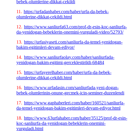
bebek-olumlerine-dikkat-cekildi
11.
https://urfadanhaber.com/haber/urfa-da-bebek-
olumlerine-dikkat-cekildi.html
12.
https://www.sanliurfa63.com/prof-dr-esin-koc-sanliurfa-
da-yenidogan-bebeklerin-onemini-vurguladi-video/52793/
13.
https://urfasiyaseti.com/sanliurfa-da-temel-yenidogan-
bakim-egitimleri-devam-ediyor/
14.
https://www.sanliurfaolay.com/haber/sanliurfada-
yenidogan-bakim-egitimi-gerceklestirildi-68484
15.
https://urfayerelhaber.com/haber/urfa-da-bebek-
olumlerine-dikkat-cekildi.html
16.
https://www.urfadasin.com/sanliurfada-yeni-dogan-
bebek-olumlerinin-onune-gecmek-icin-seminer-duzenlendi
17.
https://www.gaphaberleri.com/haber/160521/sanliurfa-
da-temel-yenidogan-bakim-egitimleri-devam-ediyor.html
18.
https://www.63urfahaber.com/haber/35125/prof-dr-esin-
koc-sanliurfa-da-yenidogan-bebeklerin-onemini-
vurguladi.html