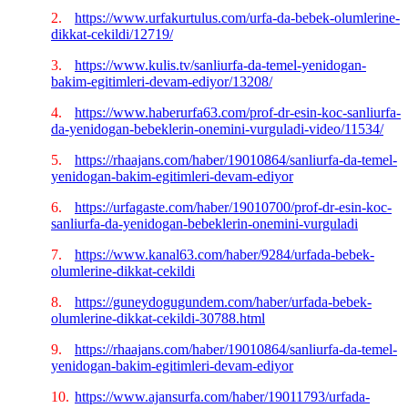
2.
https://www.urfakurtulus.com/urfa-da-bebek-olumlerine-
dikkat-cekildi/12719/
3.
https://www.kulis.tv/sanliurfa-da-temel-yenidogan-
bakim-egitimleri-devam-ediyor/13208/
4.
https://www.haberurfa63.com/prof-dr-esin-koc-sanliurfa-
da-yenidogan-bebeklerin-onemini-vurguladi-video/11534/
5.
https://rhaajans.com/haber/19010864/sanliurfa-da-temel-
yenidogan-bakim-egitimleri-devam-ediyor
6.
https://urfagaste.com/haber/19010700/prof-dr-esin-koc-
sanliurfa-da-yenidogan-bebeklerin-onemini-vurguladi
7.
https://www.kanal63.com/haber/9284/urfada-bebek-
olumlerine-dikkat-cekildi
8.
https://guneydogugundem.com/haber/urfada-bebek-
olumlerine-dikkat-cekildi-30788.html
9.
https://rhaajans.com/haber/19010864/sanliurfa-da-temel-
yenidogan-bakim-egitimleri-devam-ediyor
10.
https://www.ajansurfa.com/haber/19011793/urfada-