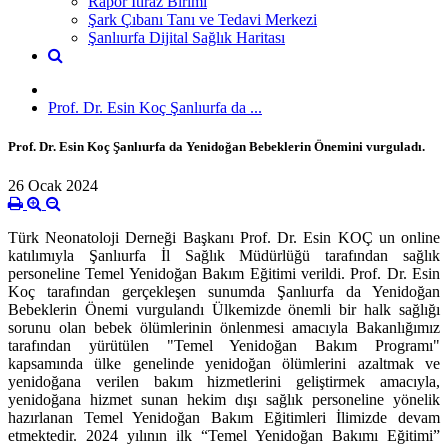
Rapor İtiraz Birimi
Şark Çıbanı Tanı ve Tedavi Merkezi
Şanlıurfa Dijital Sağlık Haritası
Prof. Dr. Esin Koç Şanlıurfa da ...
Prof. Dr. Esin Koç Şanlıurfa da Yenidoğan Bebeklerin Önemini vurguladı.
26 Ocak 2024
Türk Neonatoloji Derneği Başkanı Prof. Dr. Esin KOÇ un online
katılımıyla Şanlıurfa İl Sağlık Müdürlüğü tarafından sağlık
personeline Temel Yenidoğan Bakım Eğitimi verildi. Prof. Dr. Esin
Koç tarafından gerçekleşen sunumda Şanlıurfa da Yenidoğan
Bebeklerin Önemi vurgulandı Ülkemizde önemli bir halk sağlığı
sorunu olan bebek ölümlerinin önlenmesi amacıyla Bakanlığımız
tarafından yürütülen "Temel Yenidoğan Bakım Programı"
kapsamında ülke genelinde yenidoğan ölümlerini azaltmak ve
yenidoğana verilen bakım hizmetlerini geliştirmek amacıyla,
yenidoğana hizmet sunan hekim dışı sağlık personeline yönelik
hazırlanan Temel Yenidoğan Bakım Eğitimleri İlimizde devam
etmektedir. 2024 yılının ilk “Temel Yenidoğan Bakımı Eğitimi”