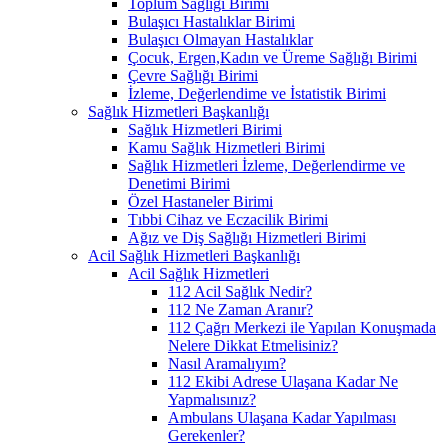
Toplum Sağlığı Birimi
Bulaşıcı Hastalıklar Birimi
Bulaşıcı Olmayan Hastalıklar
Çocuk, Ergen,Kadın ve Üreme Sağlığı Birimi
Çevre Sağlığı Birimi
İzleme, Değerlendime ve İstatistik Birimi
Sağlık Hizmetleri Başkanlığı
Sağlık Hizmetleri Birimi
Kamu Sağlık Hizmetleri Birimi
Sağlık Hizmetleri İzleme, Değerlendirme ve
Denetimi Birimi
Özel Hastaneler Birimi
Tıbbi Cihaz ve Eczacilik Birimi
Ağız ve Diş Sağlığı Hizmetleri Birimi
Acil Sağlık Hizmetleri Başkanlığı
Acil Sağlık Hizmetleri
112 Acil Sağlık Nedir?
112 Ne Zaman Aranır?
112 Çağrı Merkezi ile Yapılan Konuşmada
Nelere Dikkat Etmelisiniz?
Nasıl Aramalıyım?
112 Ekibi Adrese Ulaşana Kadar Ne
Yapmalısınız?
Ambulans Ulaşana Kadar Yapılması
Gerekenler?