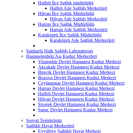
Halfeti İlçe Sağlık müdürlüğü
Halfeti Aile Sağlığı Merkezleri
Hilvan İlçe Sağlık Müdürlüğü
Hilvan Aile Sağlığı Merkezleri
Harran İlçe Sağlık Müdürlüğü
Harran Aile Sağlığı Merkezleri
Karaköprü İlçe Sağlık Müdürlüğü
Karaköprü Aile Sağlığı Merkezleri
Şanlıurfa Halk Sağlığı Laboratuvarı
Hastanelerdeki Aşı Kuduz Merkezleri
Viranşehir Devlet Hastanesi Kuduz Merkezi
Akçakale Devlet Hastanesi Kuduz Merkezi
Birecik Devlet Hastanesi Kuduz Merkezi
Bozova Devlet Hastanesi Kuduz Merkezi
Ceylanpınar Devlet Hastanesi Kuduz Merkezi
Harran Devlet Hastanesi Kuduz Merkezi
Halfeti Devlet Hastanesi Kuduz Merkezi
Hilvan Devlet Hastanesi Kuduz Merkezi
Siverek Devlet Hastanesi Kuduz Merkezi
Suruç Devlet Hastanesi Kuduz Merkezi
Sosyal Tesislerimiz
Sağlıklı Hayat Merkezleri
Eyyübiye Sağlıklı Hayat Merkezi