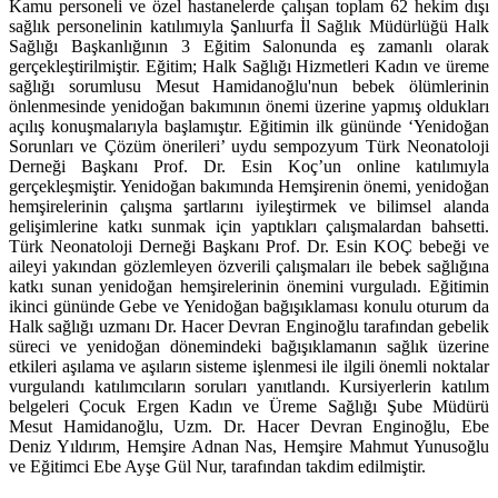
Kamu personeli ve özel hastanelerde çalışan toplam 62 hekim dışı
sağlık personelinin katılımıyla Şanlıurfa İl Sağlık Müdürlüğü Halk
Sağlığı Başkanlığının 3 Eğitim Salonunda eş zamanlı olarak
gerçekleştirilmiştir. Eğitim; Halk Sağlığı Hizmetleri Kadın ve üreme
sağlığı sorumlusu Mesut Hamidanoğlu'nun bebek ölümlerinin
önlenmesinde yenidoğan bakımının önemi üzerine yapmış oldukları
açılış konuşmalarıyla başlamıştır. Eğitimin ilk gününde ‘Yenidoğan
Sorunları ve Çözüm önerileri’ uydu sempozyum Türk Neonatoloji
Derneği Başkanı Prof. Dr. Esin Koç’un online katılımıyla
gerçekleşmiştir. Yenidoğan bakımında Hemşirenin önemi, yenidoğan
hemşirelerinin çalışma şartlarını iyileştirmek ve bilimsel alanda
gelişimlerine katkı sunmak için yaptıkları çalışmalardan bahsetti.
Türk Neonatoloji Derneği Başkanı Prof. Dr. Esin KOÇ bebeği ve
aileyi yakından gözlemleyen özverili çalışmaları ile bebek sağlığına
katkı sunan yenidoğan hemşirelerinin önemini vurguladı. Eğitimin
ikinci gününde Gebe ve Yenidoğan bağışıklaması konulu oturum da
Halk sağlığı uzmanı Dr. Hacer Devran Enginoğlu tarafından gebelik
süreci ve yenidoğan dönemindeki bağışıklamanın sağlık üzerine
etkileri aşılama ve aşıların sisteme işlenmesi ile ilgili önemli noktalar
vurgulandı katılımcıların soruları yanıtlandı. Kursiyerlerin katılım
belgeleri Çocuk Ergen Kadın ve Üreme Sağlığı Şube Müdürü
Mesut Hamidanoğlu, Uzm. Dr. Hacer Devran Enginoğlu, Ebe
Deniz Yıldırım, Hemşire Adnan Nas, Hemşire Mahmut Yunusoğlu
ve Eğitimci Ebe Ayşe Gül Nur, tarafından takdim edilmiştir.