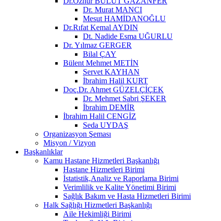
Dr.Öznur BULUT GAZANFER
Dr. Murat MANCI
Mesut HAMİDANOĞLU
Dr.Rıfat Kemal AYDIN
Dt. Nadide Esma UĞURLU
Dr. Yılmaz GERGER
Bilal ÇAY
Bülent Mehmet METİN
Servet KAYHAN
İbrahim Halil KURT
Doç.Dr. Ahmet GÜZELÇİÇEK
Dr. Mehmet Sabri ŞEKER
İbrahim DEMİR
İbrahim Halil CENGİZ
Seda UYDAŞ
Organizasyon Şeması
Misyon / Vizyon
Başkanlıklar
Kamu Hastane Hizmetleri Başkanlığı
Hastane Hizmetleri Birimi
İstatistik,Analiz ve Raporlama Birimi
Verimlilik ve Kalite Yönetimi Birimi
Sağlık Bakım ve Hasta Hizmetleri Birimi
Halk Sağlığı Hizmetleri Başkanlığı
Aile Hekimliği Birimi