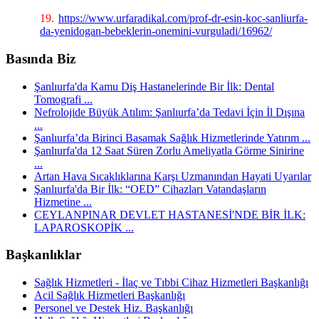
19.
https://www.urfaradikal.com/prof-dr-esin-koc-sanliurfa-
da-yenidogan-bebeklerin-onemini-vurguladi/16962/
Basında Biz
Şanlıurfa'da Kamu Diş Hastanelerinde Bir İlk: Dental
Tomografi ...
Nefrolojide Büyük Atılım: Şanlıurfa’da Tedavi İçin İl Dışına
...
Şanlıurfa’da Birinci Basamak Sağlık Hizmetlerinde Yatırım ...
Şanlıurfa'da 12 Saat Süren Zorlu Ameliyatla Görme Sinirine
...
Artan Hava Sıcaklıklarına Karşı Uzmanından Hayati Uyarılar
Şanlıurfa'da Bir İlk: “OED” Cihazları Vatandaşların
Hizmetine ...
CEYLANPINAR DEVLET HASTANESİ'NDE BİR İLK:
LAPAROSKOPİK ...
Başkanlıklar
Sağlık Hizmetleri - İlaç ve Tıbbi Cihaz Hizmetleri Başkanlığı
Acil Sağlık Hizmetleri Başkanlığı
Personel ve Destek Hiz. Başkanlığı