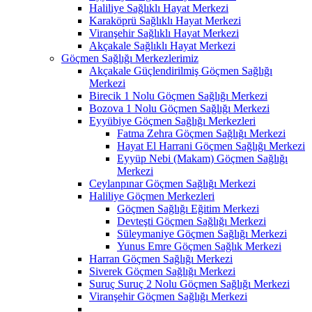
Haliliye Sağlıklı Hayat Merkezi
Karaköprü Sağlıklı Hayat Merkezi
Viranşehir Sağlıklı Hayat Merkezi
Akçakale Sağlıklı Hayat Merkezi
Göçmen Sağlığı Merkezlerimiz
Akçakale Güçlendirilmiş Göçmen Sağlığı
Merkezi
Birecik 1 Nolu Göçmen Sağlığı Merkezi
Bozova 1 Nolu Göçmen Sağlığı Merkezi
Eyyübiye Göçmen Sağlığı Merkezleri
Fatma Zehra Göçmen Sağlığı Merkezi
Hayat El Harrani Göçmen Sağlığı Merkezi
Eyyüp Nebi (Makam) Göçmen Sağlığı
Merkezi
Ceylanpınar Göçmen Sağlığı Merkezi
Haliliye Göçmen Merkezleri
Göçmen Sağlığı Eğitim Merkezi
Devteşti Göçmen Sağlığı Merkezi
Süleymaniye Göçmen Sağlığı Merkezi
Yunus Emre Göçmen Sağlık Merkezi
Harran Göçmen Sağlığı Merkezi
Siverek Göçmen Sağlığı Merkezi
Suruç Suruç 2 Nolu Göçmen Sağlığı Merkezi
Viranşehir Göçmen Sağlığı Merkezi