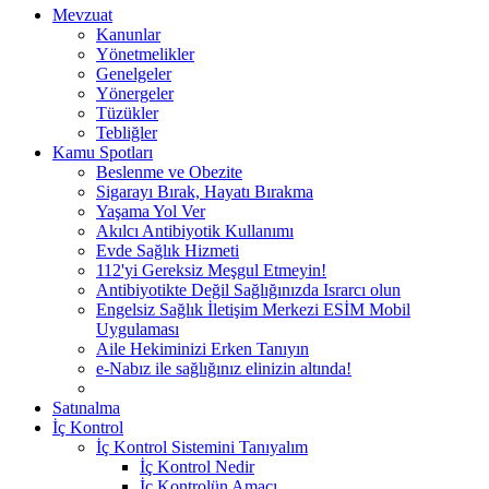
Mevzuat
Kanunlar
Yönetmelikler
Genelgeler
Yönergeler
Tüzükler
Tebliğler
Kamu Spotları
Beslenme ve Obezite
Sigarayı Bırak, Hayatı Bırakma
Yaşama Yol Ver
Akılcı Antibiyotik Kullanımı
Evde Sağlık Hizmeti
112'yi Gereksiz Meşgul Etmeyin!
Antibiyotikte Değil Sağlığınızda Israrcı olun
Engelsiz Sağlık İletişim Merkezi ESİM Mobil
Uygulaması
Aile Hekiminizi Erken Tanıyın
e-Nabız ile sağlığınız elinizin altında!
Satınalma
İç Kontrol
İç Kontrol Sistemini Tanıyalım
İç Kontrol Nedir
İç Kontrolün Amacı