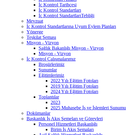
İç Kontrol Tarihçesi
İç Kontrol Standartları
İç Kontrol StandartlarıTebliği
Mevzuat
İç Kontrol Standartlarına Uyum Eylem Planları
Yönerge
Teşkilat Şeması
Misyon - Vizyon
Sağlık Bakanlığı Misyon - Vizyon
Misyon - Vizyon
İç Kontrol Çalışmalarımız
Broşürlerimiz
Sunumlar
Eğitimlerimiz
2022 Yılı Eğitim Fotoları
2019 Yılı Eğitim Fotoları
2024 Yılı Eğitim Fotoları
Toplantılar
2023
2025 Muhasebe İş ve İşlemleri Sunumu
Dokümanlar
Başkanlık İş Akış Şemeları ve Görevleri
Personel Hizmetleri Başkanlığı
Birim İş Akış Şemaları
Acil Sağlık Hizmetleri Başkanlığı