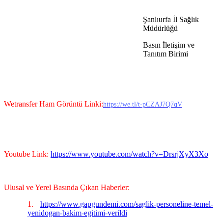
Şanlıurfa İl Sağlık
Müdürlüğü
Basın İletişim ve
Tanıtım Birimi
Wetransfer Ham Görüntü Linki:
https://we.tl/t-pCZAJ7Q7qV
Youtube Link:
https://www.youtube.com/watch?v=DrsrjXyX3Xo
Ulusal ve Yerel Basında Çıkan Haberler:
1.
https://www.gapgundemi.com/saglik-personeline-temel-
yenidogan-bakim-egitimi-verildi