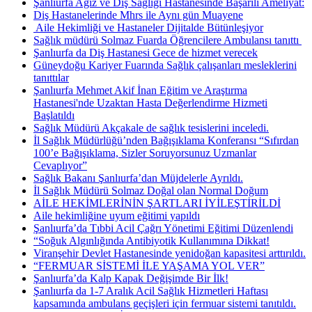
Şanlıurfa Ağız ve Diş Sağlığı Hastanesinde Başarılı Ameliyat:
Diş Hastanelerinde Mhrs ile Aynı gün Muayene
​ Aile Hekimliği ve Hastaneler Dijitalde Bütünleşiyor
Sağlık müdürü Solmaz Fuarda Öğrencilere Ambulansı tanıttı ​
Şanlıurfa da Diş Hastanesi Gece de hizmet verecek
Güneydoğu Kariyer Fuarında Sağlık çalışanları mesleklerini
tanıttılar
Şanlıurfa Mehmet Akif İnan Eğitim ve Araştırma
Hastanesi'nde Uzaktan Hasta Değerlendirme Hizmeti
Başlatıldı
Sağlık Müdürü Akçakale de sağlık tesislerini inceledi.
İl Sağlık Müdürlüğü’nden Bağışıklama Konferansı “Sıfırdan
100’e Bağışıklama, Sizler Soruyorsunuz Uzmanlar
Cevaplıyor”
Sağlık Bakanı Şanlıurfa’dan Müjdelerle Ayrıldı.
İl Sağlık Müdürü Solmaz Doğal olan Normal Doğum
AİLE HEKİMLERİNİN ŞARTLARI İYİLEŞTİRİLDİ
Aile hekimliğine uyum eğitimi yapıldı
Şanlıurfa’da Tıbbi Acil Çağrı Yönetimi Eğitimi Düzenlendi
“Soğuk Algınlığında Antibiyotik Kullanımına Dikkat!
Viranşehir Devlet Hastanesinde yenidoğan kapasitesi arttırıldı.
“FERMUAR SİSTEMİ İLE YAŞAMA YOL VER”
Şanlıurfa’da Kalp Kapak Değişimde Bir İlk!
Şanlıurfa da 1-7 Aralık Acil Sağlık Hizmetleri Haftası
kapsamında ambulans geçişleri için fermuar sistemi tanıtıldı.