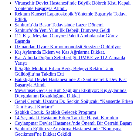
Viranşehir Devlet Hastanesi’nde Büyük Böbrek Kisti Kapalı
Yöntemle Başarıyla Alındı.
Rektum Kanseri Laparoskopik Yöntemle Başarıyla Tedavi
Edildi.
Şanlıurfa’da Basur Tedavisinde Lazer Dönemi
Şanlıurfa’da Yeni Yılın İlk Bebeği Dünyaya Geldi
112 Kışa Meydan Okuyor: Paletli Ambulanslar Görev
Başında
Uzmandan Uyarı: Karbonmonoksit Sessizce Öldürüyor
Kış Aylarında Eklem ve Kas Ağrılarına Dikkat.
Kar Altında Doğum Seferberliği: UMKE ve 112 Zamanla
Yarıştı
İl Sağlık Müdürü Erhan Berk, Belgeyi Rektör Tahir
Güllüoğlu’na Takdim Etti
Balıklıgöl Devlet Hastanesi’nde 25 Santimetrelik Dev Kist
Başarıyla Alındı ​
Mevsimsel Geçişler Ruh Sağlığını Etkiliyor: Kış Aylarında
Duygulanım Bozukluğuna Dikkat
Genel Cerrahi Uzmanı Dr. Seçkin Soğucak: “Kanserde Erken
Tanı Hayat Kurtarır”
Sağlıklı Çocuk, Sağlıklı Gelecek Programı
14 Yaşındaki Hastanın Erken Tanı ile Hayatı Kurtuldu
Ceylanpınar Devlet Hastanesi’nde Önemli Bir Cerrahi Başarı
Şanlıurfa Eğitim ve Araştırma Hastanesi’nde “Konuşma
Gecikmesi”ne Dikkat Çekildi