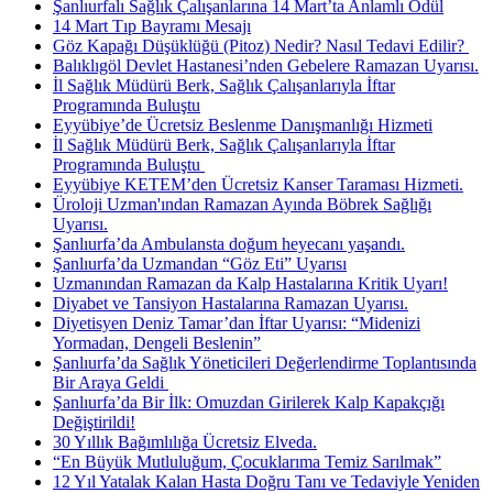
Şanlıurfalı Sağlık Çalışanlarına 14 Mart’ta Anlamlı Ödül
14 Mart Tıp Bayramı Mesajı
Göz Kapağı Düşüklüğü (Pitoz) Nedir? Nasıl Tedavi Edilir? ​
Balıklıgöl Devlet Hastanesi’nden Gebelere Ramazan Uyarısı.
İl Sağlık Müdürü Berk, Sağlık Çalışanlarıyla İftar
Programında Buluştu
Eyyübiye’de Ücretsiz Beslenme Danışmanlığı Hizmeti
İl Sağlık Müdürü Berk, Sağlık Çalışanlarıyla İftar
Programında Buluştu ​
Eyyübiye KETEM’den Ücretsiz Kanser Taraması Hizmeti.
Üroloji Uzman'ından Ramazan Ayında Böbrek Sağlığı
Uyarısı.
Şanlıurfa’da Ambulansta doğum heyecanı yaşandı.
Şanlıurfa’da Uzmandan “Göz Eti” Uyarısı
Uzmanından Ramazan da Kalp Hastalarına Kritik Uyarı!
Diyabet ve Tansiyon Hastalarına Ramazan Uyarısı.
Diyetisyen Deniz Tamar’dan İftar Uyarısı: “Midenizi
Yormadan, Dengeli Beslenin”
Şanlıurfa’da Sağlık Yöneticileri Değerlendirme Toplantısında
Bir Araya Geldi ​
Şanlıurfa’da Bir İlk: Omuzdan Girilerek Kalp Kapakçığı
Değiştirildi!
30 Yıllık Bağımlılığa Ücretsiz Elveda.
“En Büyük Mutluluğum, Çocuklarıma Temiz Sarılmak”
12 Yıl Yatalak Kalan Hasta Doğru Tanı ve Tedaviyle Yeniden