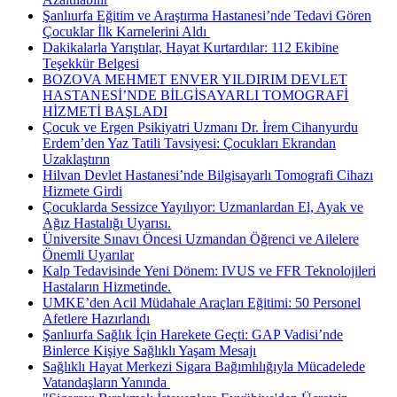
Şanlıurfa Eğitim ve Araştırma Hastanesi’nde Tedavi Gören
Çocuklar İlk Karnelerini Aldı ​
Dakikalarla Yarıştılar, Hayat Kurtardılar: 112 Ekibine
Teşekkür Belgesi
BOZOVA MEHMET ENVER YILDIRIM DEVLET
HASTANESİ’NDE BİLGİSAYARLI TOMOGRAFİ
HİZMETİ BAŞLADI
Çocuk ve Ergen Psikiyatri Uzmanı Dr. İrem Cihanyurdu
Erdem’den Yaz Tatili Tavsiyesi: Çocukları Ekrandan
Uzaklaştırın
Hilvan Devlet Hastanesi’nde Bilgisayarlı Tomografi Cihazı
Hizmete Girdi
Çocuklarda Sessizce Yayılıyor: Uzmanlardan El, Ayak ve
Ağız Hastalığı Uyarısı.
Üniversite Sınavı Öncesi Uzmandan Öğrenci ve Ailelere
Önemli Uyarılar
Kalp Tedavisinde Yeni Dönem: IVUS ve FFR Teknolojileri
Hastaların Hizmetinde.
UMKE’den Acil Müdahale Araçları Eğitimi: 50 Personel
Afetlere Hazırlandı
Şanlıurfa Sağlık İçin Harekete Geçti: GAP Vadisi’nde
Binlerce Kişiye Sağlıklı Yaşam Mesajı
Sağlıklı Hayat Merkezi Sigara Bağımlılığıyla Mücadelede
Vatandaşların Yanında ​