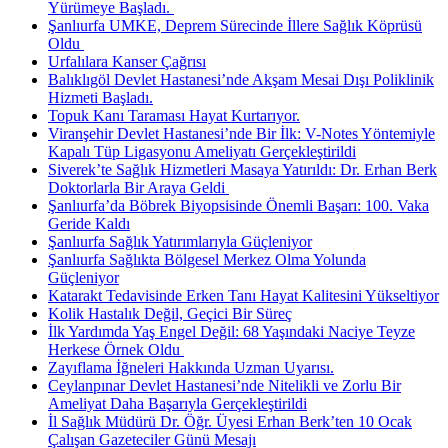
Yürümeye Başladı. ​
Şanlıurfa UMKE, Deprem Sürecinde İllere Sağlık Köprüsü
Oldu ​
Urfalılara Kanser Çağrısı
Balıklıgöl Devlet Hastanesi’nde Akşam Mesai Dışı Poliklinik
Hizmeti Başladı.
Topuk Kanı Taraması Hayat Kurtarıyor.
Viranşehir Devlet Hastanesi’nde Bir İlk: V-Notes Yöntemiyle
Kapalı Tüp Ligasyonu Ameliyatı Gerçekleştirildi
Siverek’te Sağlık Hizmetleri Masaya Yatırıldı: Dr. Erhan Berk
Doktorlarla Bir Araya Geldi ​
Şanlıurfa’da Böbrek Biyopsisinde Önemli Başarı: 100. Vaka
Geride Kaldı
Şanlıurfa Sağlık Yatırımlarıyla Güçleniyor
Şanlıurfa Sağlıkta Bölgesel Merkez Olma Yolunda
Güçleniyor
Katarakt Tedavisinde Erken Tanı Hayat Kalitesini Yükseltiyor
Kolik Hastalık Değil, Geçici Bir Süreç
İlk Yardımda Yaş Engel Değil: 68 Yaşındaki Naciye Teyze
Herkese Örnek Oldu ​
Zayıflama İğneleri Hakkında Uzman Uyarısı.
Ceylanpınar Devlet Hastanesi’nde Nitelikli ve Zorlu Bir
Ameliyat Daha Başarıyla Gerçekleştirildi
İl Sağlık Müdürü Dr. Öğr. Üyesi Erhan Berk’ten 10 Ocak
Çalışan Gazeteciler Günü Mesajı