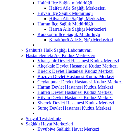
Halfeti İlçe Sağlık müdürlüğü
Halfeti Aile Sağlığı Merkezleri
Hilvan İlçe Sağlık Müdürlüğü
Hilvan Aile Sağlığı Merkezleri
Harran İlçe Sağlık Müdürlüğü
Harran Aile Sağlığı Merkezleri
Karaköprü İlçe Sağlık Müdürlüğü
Karaköprü Aile Sağlığı Merkezleri
Şanlıurfa Halk Sağlığı Laboratuvarı
Hastanelerdeki Aşı Kuduz Merkezleri
Viranşehir Devlet Hastanesi Kuduz Merkezi
Akçakale Devlet Hastanesi Kuduz Merkezi
Birecik Devlet Hastanesi Kuduz Merkezi
Bozova Devlet Hastanesi Kuduz Merkezi
Ceylanpınar Devlet Hastanesi Kuduz Merkezi
Harran Devlet Hastanesi Kuduz Merkezi
Halfeti Devlet Hastanesi Kuduz Merkezi
Hilvan Devlet Hastanesi Kuduz Merkezi
Siverek Devlet Hastanesi Kuduz Merkezi
Suruç Devlet Hastanesi Kuduz Merkezi
Sosyal Tesislerimiz
Sağlıklı Hayat Merkezleri
Eyyübiye Sağlıklı Hayat Merkezi