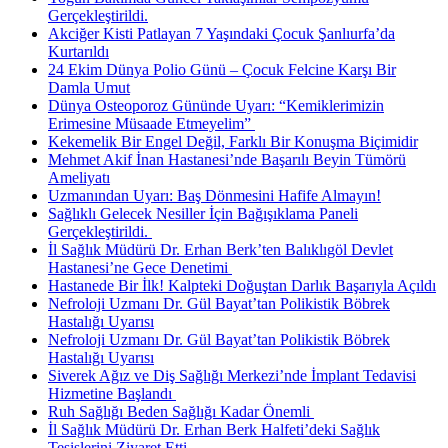
Gerçekleştirildi.
Akciğer Kisti Patlayan 7 Yaşındaki Çocuk Şanlıurfa’da
Kurtarıldı
24 Ekim Dünya Polio Günü – Çocuk Felcine Karşı Bir
Damla Umut
Dünya Osteoporoz Gününde Uyarı: “Kemiklerimizin
Erimesine Müsaade Etmeyelim” ​
Kekemelik Bir Engel Değil, Farklı Bir Konuşma Biçimidir
Mehmet Akif İnan Hastanesi’nde Başarılı Beyin Tümörü
Ameliyatı
Uzmanından Uyarı: Baş Dönmesini Hafife Almayın!
Sağlıklı Gelecek Nesiller İçin Bağışıklama Paneli
Gerçekleştirildi. ​
İl Sağlık Müdürü Dr. Erhan Berk’ten Balıklıgöl Devlet
Hastanesi’ne Gece Denetimi ​
Hastanede Bir İlk! Kalpteki Doğuştan Darlık Başarıyla Açıldı
Nefroloji Uzmanı Dr. Gül Bayat’tan Polikistik Böbrek
Hastalığı Uyarısı
Nefroloji Uzmanı Dr. Gül Bayat’tan Polikistik Böbrek
Hastalığı Uyarısı
Siverek Ağız ve Diş Sağlığı Merkezi’nde İmplant Tedavisi
Hizmetine Başlandı ​
Ruh Sağlığı Beden Sağlığı Kadar Önemli ​
İl Sağlık Müdürü Dr. Erhan Berk Halfeti’deki Sağlık
Tesislerini Ziyaret Etti.