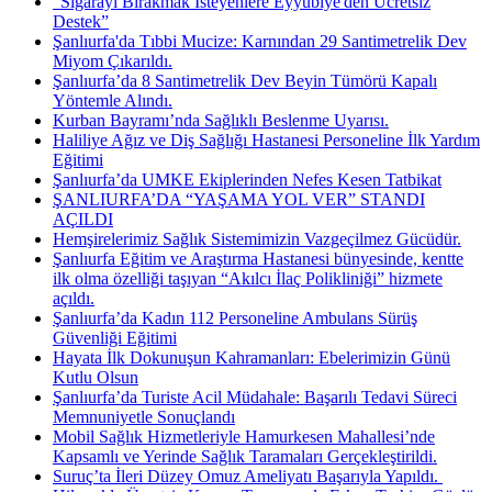
"Sigarayı Bırakmak İsteyenlere Eyyübiye'den Ücretsiz
Destek”
Şanlıurfa'da Tıbbi Mucize: Karnından 29 Santimetrelik Dev
Miyom Çıkarıldı.
Şanlıurfa’da 8 Santimetrelik Dev Beyin Tümörü Kapalı
Yöntemle Alındı.
Kurban Bayramı’nda Sağlıklı Beslenme Uyarısı.
Haliliye Ağız ve Diş Sağlığı Hastanesi Personeline İlk Yardım
Eğitimi
Şanlıurfa’da UMKE Ekiplerinden Nefes Kesen Tatbikat
ŞANLIURFA’DA “YAŞAMA YOL VER” STANDI
AÇILDI
Hemşirelerimiz Sağlık Sistemimizin Vazgeçilmez Gücüdür.
Şanlıurfa Eğitim ve Araştırma Hastanesi bünyesinde, kentte
ilk olma özelliği taşıyan “Akılcı İlaç Polikliniği” hizmete
açıldı.
Şanlıurfa’da Kadın 112 Personeline Ambulans Sürüş
Güvenliği Eğitimi
Hayata İlk Dokunuşun Kahramanları: Ebelerimizin Günü
Kutlu Olsun
Şanlıurfa’da Turiste Acil Müdahale: Başarılı Tedavi Süreci
Memnuniyetle Sonuçlandı
Mobil Sağlık Hizmetleriyle Hamurkesen Mahallesi’nde
Kapsamlı ve Yerinde Sağlık Taramaları Gerçekleştirildi.
Suruç’ta İleri Düzey Omuz Ameliyatı Başarıyla Yapıldı. ​