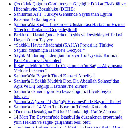
Çocukluk Çağının Görünmeyen Güçlüğü: Dikkat Eksikliği ve
Hiperaktivite Bozukluğu (DEHB)
Şanlıurfalı ATT, Türkiye Genelinde Yayınlanan Eğitim
Kitabına Katkı Sağladı
Şanlıurfa'da Sağlık Turizmi ve Uluslararası Hastaların Hizmet
Süreçleri Toplantısı Gerçekleştirildi
Parkinson Hastalığında Erken Teşhis ve Destekleyici Tedavi
Hayati Önem Taşıyor
*Sağlıklı Hayat Akademisi (SAHA) Projesi ile Türkiye
Sağlıklı Yaşam için Harekete Geçiyor!*
Sağlık Müdürlüğü'nden Şanlıurfa'ya Toz Uyarısı: Kırmızı
Kod Anlamı ve Önlemler!
İl Sağlık Müdürü Sahada: Ceylanpınar’ın Sağlık Altyapısına
Yerinde İnceleme”
Şanlıurfa'da Başarılı Tiroid Kanseri Ameliyatı
Şanlıurfa İl Sağlık Müdürü Doç. Dr. Abdullah Solmaz’dan
Ağız ve Diş Sağlığı Hastanesi’ne Ziyaret
Şanlıurfa’da nadir görülen beşiz doğum: Büyük başarı
hikayesi
Şanlıurfa Ağız ve Diş Sağlığı Hastanesi’nde Başarılı Tedavi
Şanlıurfa’da 14 Mart Tıp Bayramı Törenle Kutlandı
"Demans Hastalığına Dikkat! Unutkanlığı Hafife Almayın" ​
14 Mart Tıp Bayramı'nda İstanbul'da düzenlenen programda
yılın Hekimi ve sağlık çalışanları belli oldu
Tüm Sağlık Çalışanlarının 14 Mart Tıp Bayramı Kutlu Olsun.