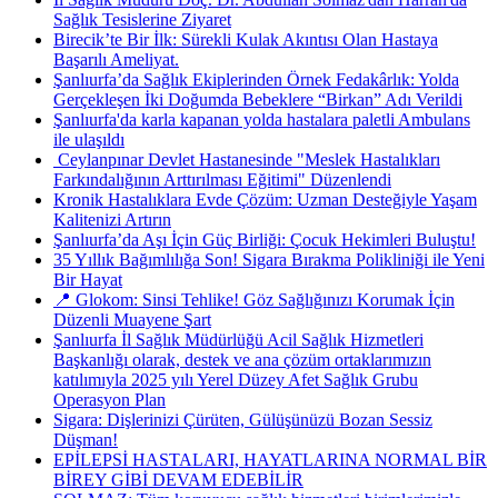
Sağlık Tesislerine Ziyaret
Birecik’te Bir İlk: Sürekli Kulak Akıntısı Olan Hastaya
Başarılı Ameliyat.
Şanlıurfa’da Sağlık Ekiplerinden Örnek Fedakârlık: Yolda
Gerçekleşen İki Doğumda Bebeklere “Birkan” Adı Verildi
Şanlıurfa'da karla kapanan yolda hastalara paletli Ambulans
ile ulaşıldı
​ Ceylanpınar Devlet Hastanesinde "Meslek Hastalıkları
Farkındalığının Arttırılması Eğitimi" Düzenlendi
Kronik Hastalıklara Evde Çözüm: Uzman Desteğiyle Yaşam
Kalitenizi Artırın
Şanlıurfa’da Aşı İçin Güç Birliği: Çocuk Hekimleri Buluştu!
35 Yıllık Bağımlılığa Son! Sigara Bırakma Polikliniği ile Yeni
Bir Hayat
📍 Glokom: Sinsi Tehlike! Göz Sağlığınızı Korumak İçin
Düzenli Muayene Şart
Şanlıurfa İl Sağlık Müdürlüğü Acil Sağlık Hizmetleri
Başkanlığı olarak, destek ve ana çözüm ortaklarımızın
katılımıyla 2025 yılı Yerel Düzey Afet Sağlık Grubu
Operasyon Plan
Sigara: Dişlerinizi Çürüten, Gülüşünüzü Bozan Sessiz
Düşman!
EPİLEPSİ HASTALARI, HAYATLARINA NORMAL BİR
BİREY GİBİ DEVAM EDEBİLİR