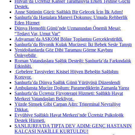
Hilvan’da Ücretsiz Kanser Taramasıyla Erken Teşhise Güçlü
Destek.
Anne Sütünün Gücü: Sağlıklı Bir Gelecek İçin İlk Adım!
Şanlıurfa’da Hastalara Manevi Dokunuş: Umuda Rehberlik
Eden Hizmet
Dünya Hemofili Günü’nde Uzmanından Önemli Mesaj:
“Tedavi Var, Umut Var”
Adıyaman’da ASKOM Bölge Toplantısı Gerçekleştirildi.
Şanlıurfa’da Biyonik Kulak Mucizesi: İki Bebek Sesle Tanıştı
Yenidoğanlarda Göz Dibi Taraması Görme Kaybını
Önleyebilir ​
Roman Vatandaşlara Sağlık Desteği: Şanlıurfa’da Farkındalık
Etkinliği.
​ Gebelere Tavsiyeler: Kişisel Hijyen Bebeğin Sağlığını
Koruyor.
Şanlıurfa’da Dünya Sağlık Günü Yürüyüşü Düzenlendi
Ambulansta Mucize Doğum: Paramediklerin Zamanla Yarışı
Şanlıurfa’da Ücretsiz Fizyoterapi Hizmeti: Sağlıklı Hayat
Merkezi Vatandaşları Bekliyor. ​
Yüzde Şimşek Gibi Çarpan Ağrı: Trigeminal Nevraljiye
Dikkat.
Eyyübiye Sağlıklı Hayat Merkezi’nde Ücretsiz Psikolojik
Destek Hizmeti.
ŞANLIURFA’DA TIPTA DEV ADIM: GENÇ HASTANIN
KALÇASI NAKİLLE KURTULDU!