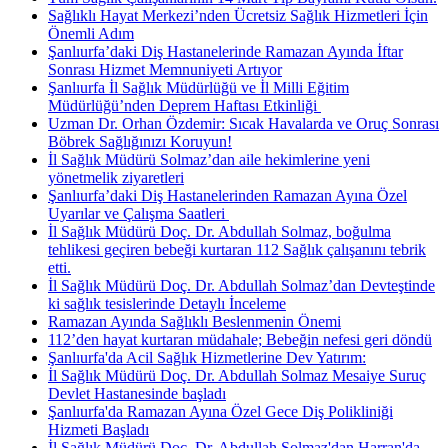
Sağlıklı Hayat Merkezi’nden Ücretsiz Sağlık Hizmetleri İçin
Önemli Adım
Şanlıurfa’daki Diş Hastanelerinde Ramazan Ayında İftar
Sonrası Hizmet Memnuniyeti Artıyor
Şanlıurfa İl Sağlık Müdürlüğü ve İl Milli Eğitim
Müdürlüğü’nden Deprem Haftası Etkinliği ​
Uzman Dr. Orhan Özdemir: Sıcak Havalarda ve Oruç Sonrası
Böbrek Sağlığınızı Koruyun!
İl Sağlık Müdürü Solmaz’dan aile hekimlerine yeni
yönetmelik ziyaretleri
Şanlıurfa’daki Diş Hastanelerinden Ramazan Ayına Özel
Uyarılar ve Çalışma Saatleri ​
İl Sağlık Müdürü Doç. Dr. Abdullah Solmaz, boğulma
tehlikesi geçiren bebeği kurtaran 112 Sağlık çalışanını tebrik
etti.
İl Sağlık Müdürü Doç. Dr. Abdullah Solmaz’dan Devteştinde
ki sağlık tesislerinde Detaylı İnceleme
Ramazan Ayında Sağlıklı Beslenmenin Önemi
112’den hayat kurtaran müdahale; Bebeğin nefesi geri döndü
Şanlıurfa'da Acil Sağlık Hizmetlerine Dev Yatırım:
İl Sağlık Müdürü Doç. Dr. Abdullah Solmaz Mesaiye Suruç
Devlet Hastanesinde başladı
Şanlıurfa'da Ramazan Ayına Özel Gece Diş Polikliniği
Hizmeti Başladı
İl Sağlık Müdürü Doç. Dr. Abdullah Solmaz'dan Harran'da