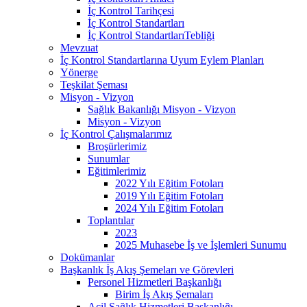
İç Kontrol Tarihçesi
İç Kontrol Standartları
İç Kontrol StandartlarıTebliği
Mevzuat
İç Kontrol Standartlarına Uyum Eylem Planları
Yönerge
Teşkilat Şeması
Misyon - Vizyon
Sağlık Bakanlığı Misyon - Vizyon
Misyon - Vizyon
İç Kontrol Çalışmalarımız
Broşürlerimiz
Sunumlar
Eğitimlerimiz
2022 Yılı Eğitim Fotoları
2019 Yılı Eğitim Fotoları
2024 Yılı Eğitim Fotoları
Toplantılar
2023
2025 Muhasebe İş ve İşlemleri Sunumu
Dokümanlar
Başkanlık İş Akış Şemeları ve Görevleri
Personel Hizmetleri Başkanlığı
Birim İş Akış Şemaları
Acil Sağlık Hizmetleri Başkanlığı