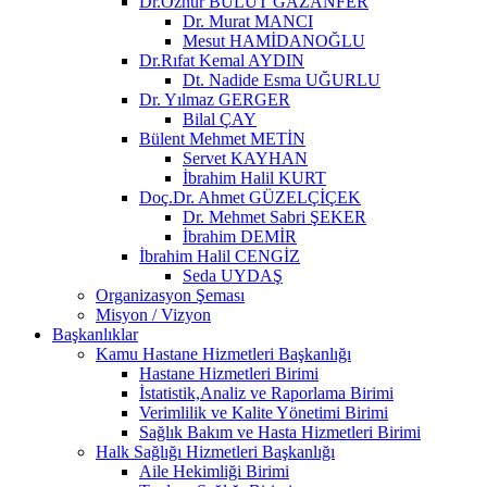
Dr.Öznur BULUT GAZANFER
Dr. Murat MANCI
Mesut HAMİDANOĞLU
Dr.Rıfat Kemal AYDIN
Dt. Nadide Esma UĞURLU
Dr. Yılmaz GERGER
Bilal ÇAY
Bülent Mehmet METİN
Servet KAYHAN
İbrahim Halil KURT
Doç.Dr. Ahmet GÜZELÇİÇEK
Dr. Mehmet Sabri ŞEKER
İbrahim DEMİR
İbrahim Halil CENGİZ
Seda UYDAŞ
Organizasyon Şeması
Misyon / Vizyon
Başkanlıklar
Kamu Hastane Hizmetleri Başkanlığı
Hastane Hizmetleri Birimi
İstatistik,Analiz ve Raporlama Birimi
Verimlilik ve Kalite Yönetimi Birimi
Sağlık Bakım ve Hasta Hizmetleri Birimi
Halk Sağlığı Hizmetleri Başkanlığı
Aile Hekimliği Birimi