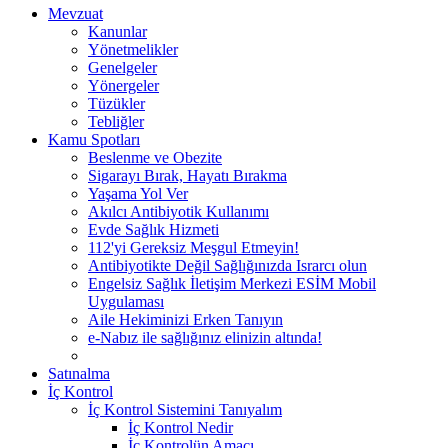
Mevzuat
Kanunlar
Yönetmelikler
Genelgeler
Yönergeler
Tüzükler
Tebliğler
Kamu Spotları
Beslenme ve Obezite
Sigarayı Bırak, Hayatı Bırakma
Yaşama Yol Ver
Akılcı Antibiyotik Kullanımı
Evde Sağlık Hizmeti
112'yi Gereksiz Meşgul Etmeyin!
Antibiyotikte Değil Sağlığınızda Israrcı olun
Engelsiz Sağlık İletişim Merkezi ESİM Mobil
Uygulaması
Aile Hekiminizi Erken Tanıyın
e-Nabız ile sağlığınız elinizin altında!
Satınalma
İç Kontrol
İç Kontrol Sistemini Tanıyalım
İç Kontrol Nedir
İç Kontrolün Amacı