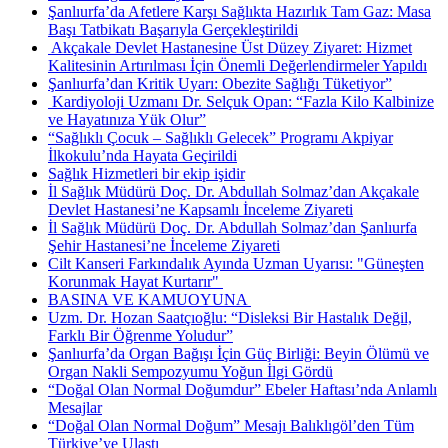
Şanlıurfa’da Afetlere Karşı Sağlıkta Hazırlık Tam Gaz: Masa
Başı Tatbikatı Başarıyla Gerçekleştirildi
​ Akçakale Devlet Hastanesine Üst Düzey Ziyaret: Hizmet
Kalitesinin Artırılması İçin Önemli Değerlendirmeler Yapıldı
Şanlıurfa’dan Kritik Uyarı: Obezite Sağlığı Tüketiyor”
​ Kardiyoloji Uzmanı Dr. Selçuk Opan: “Fazla Kilo Kalbinize
ve Hayatınıza Yük Olur”
“Sağlıklı Çocuk – Sağlıklı Gelecek” Programı Akpiyar
İlkokulu’nda Hayata Geçirildi
Sağlık Hizmetleri bir ekip işidir
İl Sağlık Müdürü Doç. Dr. Abdullah Solmaz’dan Akçakale
Devlet Hastanesi’ne Kapsamlı İnceleme Ziyareti
İl Sağlık Müdürü Doç. Dr. Abdullah Solmaz’dan Şanlıurfa
Şehir Hastanesi’ne İnceleme Ziyareti
Cilt Kanseri Farkındalık Ayında Uzman Uyarısı: "Güneşten
Korunmak Hayat Kurtarır" ​
BASINA VE KAMUOYUNA ​
Uzm. Dr. Hozan Saatçıoğlu: “Disleksi Bir Hastalık Değil,
Farklı Bir Öğrenme Yoludur”
Şanlıurfa’da Organ Bağışı İçin Güç Birliği: Beyin Ölümü ve
Organ Nakli Sempozyumu Yoğun İlgi Gördü
“Doğal Olan Normal Doğumdur” Ebeler Haftası’nda Anlamlı
Mesajlar
“Doğal Olan Normal Doğum” Mesajı Balıklıgöl’den Tüm
Türkiye’ye Ulaştı