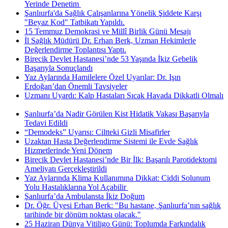
Yerinde Denetim ​
Şanlıurfa'da Sağlık Çalışanlarına Yönelik Şiddete Karşı
"Beyaz Kod" Tatbikatı Yapıldı.
15 Temmuz Demokrasi ve Millî Birlik Günü Mesajı
İl Sağlık Müdürü Dr. Erhan Berk, Uzman Hekimlerle
Değerlendirme Toplantısı Yaptı.
Birecik Devlet Hastanesi’nde 53 Yaşında İkiz Gebelik
Başarıyla Sonuçlandı
Yaz Aylarında Hamilelere Özel Uyarılar: Dr. Işın
Erdoğan’dan Önemli Tavsiyeler
Uzmanı Uyardı: Kalp Hastaları Sıcak Havada Dikkatli Olmalı
Şanlıurfa’da Nadir Görülen Kist Hidatik Vakası Başarıyla
Tedavi Edildi
“Demodeks” Uyarısı: Ciltteki Gizli Misafirler
Uzaktan Hasta Değerlendirme Sistemi ile Evde Sağlık
Hizmetlerinde Yeni Dönem
Birecik Devlet Hastanesi’nde Bir İlk: Başarılı Parotidektomi
Ameliyatı Gerçekleştirildi
Yaz Aylarında Klima Kullanımına Dikkat: Ciddi Solunum
Yolu Hastalıklarına Yol Açabilir ​
Şanlıurfa’da Ambulansta İkiz Doğum
Dr. Öğr. Üyesi Erhan Berk: "Bu hastane, Şanlıurfa’nın sağlık
tarihinde bir dönüm noktası olacak."
25 Haziran Dünya Vitiligo Günü: Toplumda Farkındalık