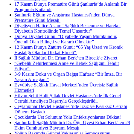
17 Kasım Dünya Prematüre Günü Şanlıurfa’da Anlamlı Bir
Programla Kutlandı
Şanlıurfa Eğitim ve Araştırma Hastanesi’nden Dünya
Prematüre Günü Mesajı ​
Diyetisyen Hatice Aslan: “Sağlıklı Beslenme ve Hareket
Diyabetin Kontrolünde Temel Unsurdur”
Dünya Diyabet Günü: “Diyabetle Yaşam Mümkündür,
Önemli Olan Bilinçli ve Kararlı Olmaktır” ​
12 Kasım Dünya Zatürre Günü: “65 Yaş Üzeri ve Kronik
Hastalığı Olanlar Dikkat Etmeli” ​
İl Sağlık Müdürü Dr. Erhan Berk’ten Birecik’e Ziyaret ​
“Gebelik Zehirlenmesi Anne ve Bebek Sağlığını Tehdit
Ediyor” ​
3-9 Kasım Doku ve Organ Bağışı Haftası: “Bir İmza, Bir
Yaşam Armağanı”
Eyyübiye Sağlıklı Hayat Merkezi’nden Ücretsiz Sağlık
Hizmetleri
Hilvan Şehit Halit Şiltak Devlet Hastanesi’nde İlk Genel
Cerrahi Ameliyatı Başarıyla Gerçekleştirildi.
Ceylanpınar Devlet Hastanesi’nde İzsiz ve Kesiksiz Cerrahi
Dönemi Başladı.
Çocuklarda Üst Solunum Yolu Enfeksiyonlarına Dikkat!
Şanlıurfa İl Sağlık Müdürü Dr. Öğr. Üyesi Erhan Berk’ten 29
Ekim Cumhuriyet Bayramı Mesajı
Yoğun Bakımda Güncel Yaklaşımlar Sempozyumu