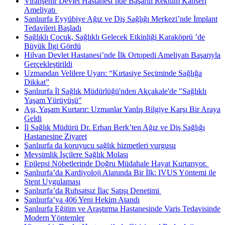
Viranşehir Devlet Hastanesi’nde Başarılı Rektum Kanseri
Ameliyatı ​
Şanlıurfa Eyyübiye Ağız ve Diş Sağlığı Merkezi’nde İmplant
Tedavileri Başladı
Sağlıklı Çocuk, Sağlıklı Gelecek Etkinliği Karaköprü ’de
Büyük İlgi Gördü
Hilvan Devlet Hastanesi’nde İlk Ortopedi Ameliyatı Başarıyla
Gerçekleştirildi
Uzmandan Velilere Uyarı: “Kırtasiye Seçiminde Sağlığa
Dikkat”
Şanlıurfa İl Sağlık Müdürlüğü'nden Akçakale'de "Sağlıklı
Yaşam Yürüyüşü"
Aşı, Yaşam Kurtarır: Uzmanlar Yanlış Bilgiye Karşı Bir Araya
Geldi
İl Sağlık Müdürü Dr. Erhan Berk’ten Ağız ve Diş Sağlığı
Hastanesine Ziyaret
Şanlıurfa da koruyucu sağlık hizmetleri vurgusu
Mevsimlik İşçilere Sağlık Molası
Epilepsi Nöbetlerinde Doğru Müdahale Hayat Kurtarıyor. ​
Şanlıurfa’da Kardiyoloji Alanında Bir İlk: IVUS Yöntemi ile
Stent Uygulaması
Şanlıurfa’da Ruhsatsız İlaç Satışı Denetimi ​
Şanlıurfa’ya 406 Yeni Hekim Atandı
Şanlıurfa Eğitim ve Araştırma Hastanesinde Varis Tedavisinde
Modern Yöntemler