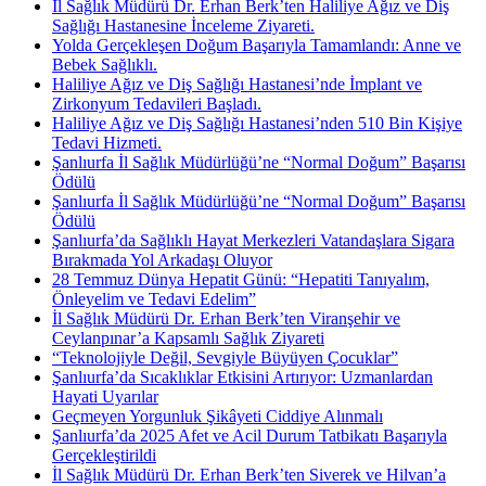
İl Sağlık Müdürü Dr. Erhan Berk’ten Haliliye Ağız ve Diş
Sağlığı Hastanesine İnceleme Ziyareti.
Yolda Gerçekleşen Doğum Başarıyla Tamamlandı: Anne ve
Bebek Sağlıklı.
Haliliye Ağız ve Diş Sağlığı Hastanesi’nde İmplant ve
Zirkonyum Tedavileri Başladı.
Haliliye Ağız ve Diş Sağlığı Hastanesi’nden 510 Bin Kişiye
Tedavi Hizmeti.
Şanlıurfa İl Sağlık Müdürlüğü’ne “Normal Doğum” Başarısı
Ödülü
Şanlıurfa İl Sağlık Müdürlüğü’ne “Normal Doğum” Başarısı
Ödülü
Şanlıurfa’da Sağlıklı Hayat Merkezleri Vatandaşlara Sigara
Bırakmada Yol Arkadaşı Oluyor
28 Temmuz Dünya Hepatit Günü: “Hepatiti Tanıyalım,
Önleyelim ve Tedavi Edelim”
İl Sağlık Müdürü Dr. Erhan Berk’ten Viranşehir ve
Ceylanpınar’a Kapsamlı Sağlık Ziyareti
“Teknolojiyle Değil, Sevgiyle Büyüyen Çocuklar”
Şanlıurfa’da Sıcaklıklar Etkisini Artırıyor: Uzmanlardan
Hayati Uyarılar
Geçmeyen Yorgunluk Şikâyeti Ciddiye Alınmalı
Şanlıurfa’da 2025 Afet ve Acil Durum Tatbikatı Başarıyla
Gerçekleştirildi
İl Sağlık Müdürü Dr. Erhan Berk’ten Siverek ve Hilvan’a