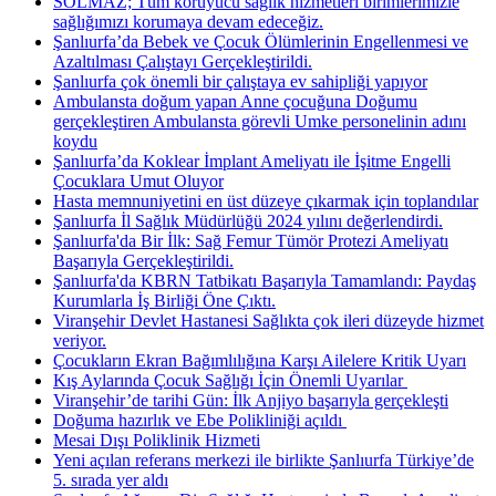
SOLMAZ; Tüm koruyucu sağlık hizmetleri birimlerimizle
sağlığımızı korumaya devam edeceğiz.
Şanlıurfa’da Bebek ve Çocuk Ölümlerinin Engellenmesi ve
Azaltılması Çalıştayı Gerçekleştirildi.
Şanlıurfa çok önemli bir çalıştaya ev sahipliği yapıyor
Ambulansta doğum yapan Anne çocuğuna Doğumu
gerçekleştiren Ambulansta görevli Umke personelinin adını
koydu
Şanlıurfa’da Koklear İmplant Ameliyatı ile İşitme Engelli
Çocuklara Umut Oluyor
Hasta memnuniyetini en üst düzeye çıkarmak için toplandılar
Şanlıurfa İl Sağlık Müdürlüğü 2024 yılını değerlendirdi.
Şanlıurfa'da Bir İlk: Sağ Femur Tümör Protezi Ameliyatı
Başarıyla Gerçekleştirildi.
Şanlıurfa'da KBRN Tatbikatı Başarıyla Tamamlandı: Paydaş
Kurumlarla İş Birliği Öne Çıktı.
Viranşehir Devlet Hastanesi Sağlıkta çok ileri düzeyde hizmet
veriyor.
Çocukların Ekran Bağımlılığına Karşı Ailelere Kritik Uyarı
Kış Aylarında Çocuk Sağlığı İçin Önemli Uyarılar ​
Viranşehir’de tarihi Gün: İlk Anjiyo başarıyla gerçekleşti
Doğuma hazırlık ve Ebe Polikliniği açıldı ​
Mesai Dışı Poliklinik Hizmeti
Yeni açılan referans merkezi ile birlikte Şanlıurfa Türkiye’de
5. sırada yer aldı