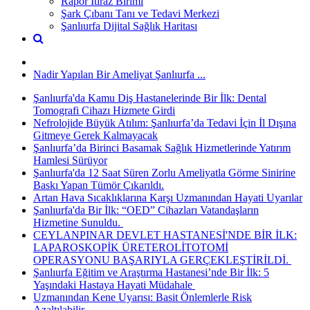
Rapor İtiraz Birimi
Şark Çıbanı Tanı ve Tedavi Merkezi
Şanlıurfa Dijital Sağlık Haritası
Nadir Yapılan Bir Ameliyat Şanlıurfa ...
Şanlıurfa'da Kamu Diş Hastanelerinde Bir İlk: Dental
Tomografi Cihazı Hizmete Girdi
Nefrolojide Büyük Atılım: Şanlıurfa’da Tedavi İçin İl Dışına
Gitmeye Gerek Kalmayacak
Şanlıurfa’da Birinci Basamak Sağlık Hizmetlerinde Yatırım
Hamlesi Sürüyor
Şanlıurfa'da 12 Saat Süren Zorlu Ameliyatla Görme Sinirine
Baskı Yapan Tümör Çıkarıldı.
Artan Hava Sıcaklıklarına Karşı Uzmanından Hayati Uyarılar
Şanlıurfa'da Bir İlk: “OED” Cihazları Vatandaşların
Hizmetine Sunuldu. ​
CEYLANPINAR DEVLET HASTANESİ'NDE BİR İLK:
LAPAROSKOPİK ÜRETEROLİTOTOMİ
OPERASYONU BAŞARIYLA GERÇEKLEŞTİRİLDİ. ​
Şanlıurfa Eğitim ve Araştırma Hastanesi’nde Bir İlk: 5
Yaşındaki Hastaya Hayati Müdahale ​
Uzmanından Kene Uyarısı: Basit Önlemlerle Risk
Azaltılabilir