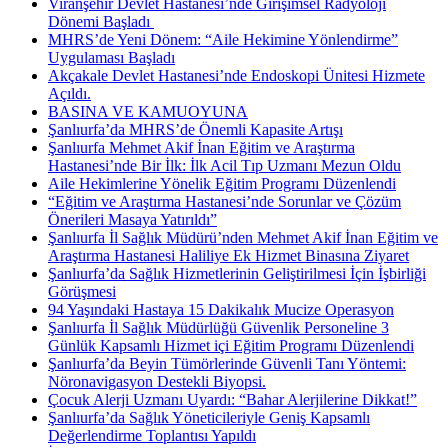
Viranşehir Devlet Hastanesi’nde Girişimsel Radyoloji
Dönemi Başladı ​
MHRS’de Yeni Dönem: “Aile Hekimine Yönlendirme”
Uygulaması Başladı
Akçakale Devlet Hastanesi’nde Endoskopi Ünitesi Hizmete
Açıldı.
BASINA VE KAMUOYUNA
Şanlıurfa’da MHRS’de Önemli Kapasite Artışı
Şanlıurfa Mehmet Akif İnan Eğitim ve Araştırma
Hastanesi’nde Bir İlk: İlk Acil Tıp Uzmanı Mezun Oldu
Aile Hekimlerine Yönelik Eğitim Programı Düzenlendi
“Eğitim ve Araştırma Hastanesi’nde Sorunlar ve Çözüm
Önerileri Masaya Yatırıldı”
Şanlıurfa İl Sağlık Müdürü’nden Mehmet Akif İnan Eğitim ve
Araştırma Hastanesi Haliliye Ek Hizmet Binasına Ziyaret
Şanlıurfa’da Sağlık Hizmetlerinin Geliştirilmesi İçin İşbirliği
Görüşmesi
94 Yaşındaki Hastaya 15 Dakikalık Mucize Operasyon
Şanlıurfa İl Sağlık Müdürlüğü Güvenlik Personeline 3
Günlük Kapsamlı Hizmet içi Eğitim Programı Düzenlendi
Şanlıurfa’da Beyin Tümörlerinde Güvenli Tanı Yöntemi:
Nöronavigasyon Destekli Biyopsi.
Çocuk Alerji Uzmanı Uyardı: “Bahar Alerjilerine Dikkat!”
Şanlıurfa’da Sağlık Yöneticileriyle Geniş Kapsamlı
Değerlendirme Toplantısı Yapıldı