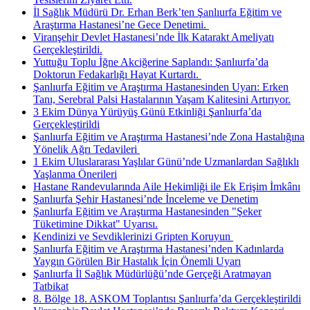
İl Sağlık Müdürü Dr. Erhan Berk’ten Şanlıurfa Eğitim ve
Araştırma Hastanesi’ne Gece Denetimi. ​
Viranşehir Devlet Hastanesi’nde İlk Katarakt Ameliyatı
Gerçekleştirildi.
Yuttuğu Toplu İğne Akciğerine Saplandı: Şanlıurfa’da
Doktorun Fedakarlığı Hayat Kurtardı. ​
Şanlıurfa Eğitim ve Araştırma Hastanesinden Uyarı: Erken
Tanı, Serebral Palsi Hastalarının Yaşam Kalitesini Artırıyor.
3 Ekim Dünya Yürüyüş Günü Etkinliği Şanlıurfa’da
Gerçekleştirildi
Şanlıurfa Eğitim ve Araştırma Hastanesi’nde Zona Hastalığına
Yönelik Ağrı Tedavileri ​
1 Ekim Uluslararası Yaşlılar Günü’nde Uzmanlardan Sağlıklı
Yaşlanma Önerileri
Hastane Randevularında Aile Hekimliği ile Ek Erişim İmkânı
Şanlıurfa Şehir Hastanesi’nde İnceleme ve Denetim
Şanlıurfa Eğitim ve Araştırma Hastanesinden "Şeker
Tüketimine Dikkat" Uyarısı.
Kendinizi ve Sevdiklerinizi Gripten Koruyun ​
Şanlıurfa Eğitim ve Araştırma Hastanesi’nden Kadınlarda
Yaygın Görülen Bir Hastalık İçin Önemli Uyarı
Şanlıurfa İl Sağlık Müdürlüğü’nde Gerçeği Aratmayan
Tatbikat
8. Bölge 18. ASKOM Toplantısı Şanlıurfa’da Gerçekleştirildi