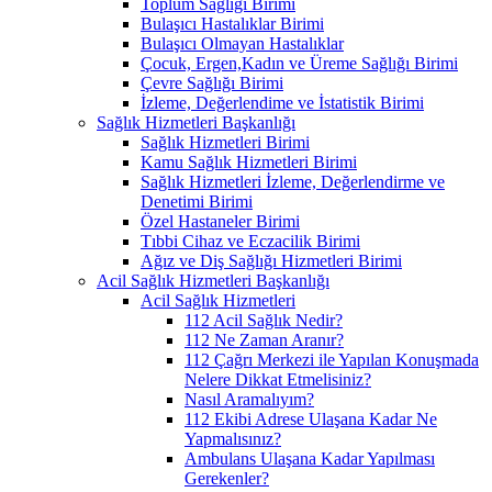
Toplum Sağlığı Birimi
Bulaşıcı Hastalıklar Birimi
Bulaşıcı Olmayan Hastalıklar
Çocuk, Ergen,Kadın ve Üreme Sağlığı Birimi
Çevre Sağlığı Birimi
İzleme, Değerlendime ve İstatistik Birimi
Sağlık Hizmetleri Başkanlığı
Sağlık Hizmetleri Birimi
Kamu Sağlık Hizmetleri Birimi
Sağlık Hizmetleri İzleme, Değerlendirme ve
Denetimi Birimi
Özel Hastaneler Birimi
Tıbbi Cihaz ve Eczacilik Birimi
Ağız ve Diş Sağlığı Hizmetleri Birimi
Acil Sağlık Hizmetleri Başkanlığı
Acil Sağlık Hizmetleri
112 Acil Sağlık Nedir?
112 Ne Zaman Aranır?
112 Çağrı Merkezi ile Yapılan Konuşmada
Nelere Dikkat Etmelisiniz?
Nasıl Aramalıyım?
112 Ekibi Adrese Ulaşana Kadar Ne
Yapmalısınız?
Ambulans Ulaşana Kadar Yapılması
Gerekenler?