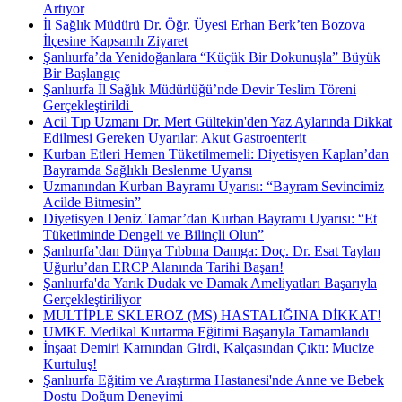
Artıyor
İl Sağlık Müdürü Dr. Öğr. Üyesi Erhan Berk’ten Bozova
İlçesine Kapsamlı Ziyaret
Şanlıurfa’da Yenidoğanlara “Küçük Bir Dokunuşla” Büyük
Bir Başlangıç
Şanlıurfa İl Sağlık Müdürlüğü’nde Devir Teslim Töreni
Gerçekleştirildi ​
Acil Tıp Uzmanı Dr. Mert Gültekin'den Yaz Aylarında Dikkat
Edilmesi Gereken Uyarılar: Akut Gastroenterit
Kurban Etleri Hemen Tüketilmemeli: Diyetisyen Kaplan’dan
Bayramda Sağlıklı Beslenme Uyarısı
Uzmanından Kurban Bayramı Uyarısı: “Bayram Sevincimiz
Acilde Bitmesin”
Diyetisyen Deniz Tamar’dan Kurban Bayramı Uyarısı: “Et
Tüketiminde Dengeli ve Bilinçli Olun”
Şanlıurfa’dan Dünya Tıbbına Damga: Doç. Dr. Esat Taylan
Uğurlu’dan ERCP Alanında Tarihi Başarı!
Şanlıurfa'da Yarık Dudak ve Damak Ameliyatları Başarıyla
Gerçekleştiriliyor
MULTİPLE SKLEROZ (MS) HASTALIĞINA DİKKAT!
UMKE Medikal Kurtarma Eğitimi Başarıyla Tamamlandı
İnşaat Demiri Karnından Girdi, Kalçasından Çıktı: Mucize
Kurtuluş!
Şanlıurfa Eğitim ve Araştırma Hastanesi'nde Anne ve Bebek
Dostu Doğum Deneyimi