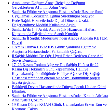
Ambulansta Doğum: Anne, Bebeğine Doğumu
Gerçekleştiren ATT’nin Adını Verdi
Şanlıurfa Eğitim ve Araştırma Hastanesi’nde Hastane Sınıfı
Uygulaması Çocukların Eğitim Sürekliliğini Sağlıyor
Evde Sağlık Hizmetlerinde Dijital Dönem: Uzaktan
Değerlendirme Modülü Kullanıma Açıldı
Şanlıurfa’da 1–7 Aralık Acil Sağlık Hizmetleri Haftası
Kapsamında Bilgilendirme Standı Kuruldu
Şanlıurfa İl Sağlık Müdürlüğü’nden Arapça Anonsla KETEM
Daveti
1 Aralık Dünya HIV/AIDS Günü: Şanlıurfa Eğitim ve
Araştırma Hastanesinden Farkındalık Çağrısı.
İl Sağlık Müdürü Dr. Öğr. Üyesi Erhan Berk’ten Gece Acil
Servis Denetimi
17–23 Kasım Toplum Ağız ve Diş Sağlığı Haftası ile 22
Kasım Diş Hekimleri Günü kapsamında, Haliliye
Kaymakamlığı öncülüğünde Haliliye Ağız ve Diş Sağlığı
Hastanesi tarafından önemli bir sosyal sorumluluk projesi
hayata geçirildi.
Balıklıgöl Devlet Hastanesi’nde Dünya Çocuk Hakları Günü
Etkinliği.
Şanlıurfa Eğitim ve Araştırma Hastanesi’nden Kronik Ağrılara
Ameliyatsız Çözüm
19 Kasım Dünya KOAH Günü: Uzmanlardan Erken Tanı ve
Korunma Çağrısı