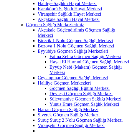
Haliliye Sağlıklı Hayat Merkezi
Karaköprü Sağlıklı Hayat Merkezi
Viranşehir Sağlıklı Hayat Merkezi
Akçakale Sağlıklı Hayat Merkezi
Göçmen Sağlığı Merkezlerimiz
Akçakale Güçlendirilmiş Göçmen Sağlığı
Merkezi
Birecik 1 Nolu Göçmen Sağlığı Merkezi
Bozova 1 Nolu Göçmen Sağlığı Merkezi
Eyyübiye Göçmen Sağlığı Merkezleri
Fatma Zehra Göçmen Sağlığı Merkezi
Hayat El Harrani Göçmen Sağlığı Merkezi
Eyyüp Nebi (Makam) Göçmen Sağlığı
Merkezi
Ceylanpınar Göçmen Sağlığı Merkezi
Haliliye Göçmen Merkezleri
Göçmen Sağlığı Eğitim Merkezi
Devteşti Göçmen Sağlığı Merkezi
Süleymaniye Göçmen Sağlığı Merkezi
Yunus Emre Göçmen Sağlık Merkezi
Harran Göçmen Sağlığı Merkezi
Siverek Göçmen Sağlığı Merkezi
Suruç Suruç 2 Nolu Göçmen Sağlığı Merkezi
Viranşehir Göçmen Sağlığı Merkezi