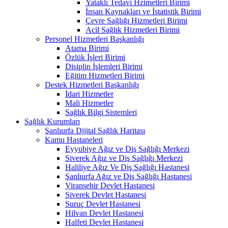
Yataklı Tedavi Hzimetleri Birimi
İnsan Kaynakları ve İstatistik Birimi
Çevre Sağlığı Hizmetleri Birimi
Acil Sağlık Hizmetleri Birimi
Personel Hizmetleri Başkanlığı
Atama Birimi
Özlük İşleri Birimi
Disiplin İşlemleri Birimi
Eğitim Hizmetleri Birimi
Destek Hizmetleri Başkanlığı
İdari Hizmetler
Mali Hizmetler
Sağlık Bilgi Sistemleri
Sağlık Kurumları
Şanlıurfa Dijital Sağlık Haritası
Kamu Hastaneleri
Eyyubiye Ağız ve Diş Sağlığı Merkezi
Siverek Ağız ve Diş Sağlığı Merkezi
Haliliye Ağız Ve Diş Sağlığı Hastanesi
Şanlıurfa Ağız ve Diş Sağlığı Hastanesi
Viransehir Devlet Hastanesi
Siverek Devlet Hastanesi
Suruç Devlet Hastanesi
Hilvan Devlet Hastanesi
Halfeti Devlet Hastanesi