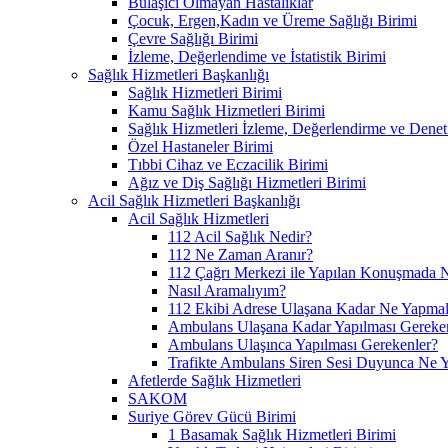
Bulaşıcı Olmayan Hastalıklar
Çocuk, Ergen,Kadın ve Üreme Sağlığı Birimi
Çevre Sağlığı Birimi
İzleme, Değerlendime ve İstatistik Birimi
Sağlık Hizmetleri Başkanlığı
Sağlık Hizmetleri Birimi
Kamu Sağlık Hizmetleri Birimi
Sağlık Hizmetleri İzleme, Değerlendirme ve Denet
Özel Hastaneler Birimi
Tıbbi Cihaz ve Eczacilik Birimi
Ağız ve Diş Sağlığı Hizmetleri Birimi
Acil Sağlık Hizmetleri Başkanlığı
Acil Sağlık Hizmetleri
112 Acil Sağlık Nedir?
112 Ne Zaman Aranır?
112 Çağrı Merkezi ile Yapılan Konuşmada N
Nasıl Aramalıyım?
112 Ekibi Adrese Ulaşana Kadar Ne Yapmal
Ambulans Ulaşana Kadar Yapılması Gereke
Ambulans Ulaşınca Yapılması Gerekenler?
Trafikte Ambulans Siren Sesi Duyunca Ne 
Afetlerde Sağlık Hizmetleri
SAKOM
Suriye Görev Gücü Birimi
1 Basamak Sağlık Hizmetleri Birimi