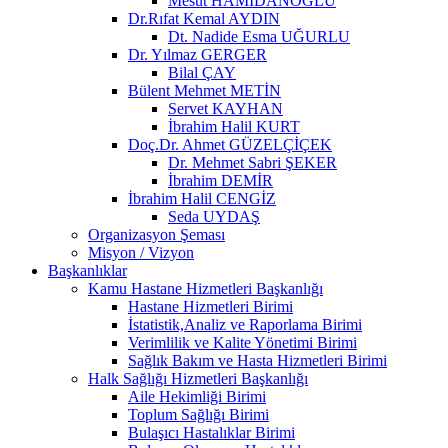
Mesut HAMİDANOĞLU
Dr.Rıfat Kemal AYDIN
Dt. Nadide Esma UĞURLU
Dr. Yılmaz GERGER
Bilal ÇAY
Bülent Mehmet METİN
Servet KAYHAN
İbrahim Halil KURT
Doç.Dr. Ahmet GÜZELÇİÇEK
Dr. Mehmet Sabri ŞEKER
İbrahim DEMİR
İbrahim Halil CENGİZ
Seda UYDAŞ
Organizasyon Şeması
Misyon / Vizyon
Başkanlıklar
Kamu Hastane Hizmetleri Başkanlığı
Hastane Hizmetleri Birimi
İstatistik,Analiz ve Raporlama Birimi
Verimlilik ve Kalite Yönetimi Birimi
Sağlık Bakım ve Hasta Hizmetleri Birimi
Halk Sağlığı Hizmetleri Başkanlığı
Aile Hekimliği Birimi
Toplum Sağlığı Birimi
Bulaşıcı Hastalıklar Birimi