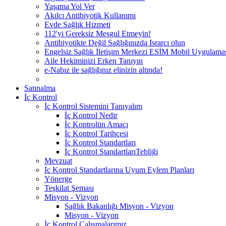
Yaşama Yol Ver
Akılcı Antibiyotik Kullanımı
Evde Sağlık Hizmeti
112'yi Gereksiz Meşgul Etmeyin!
Antibiyotikte Değil Sağlığınızda Israrcı olun
Engelsiz Sağlık İletişim Merkezi ESİM Mobil Uygulama
Aile Hekiminizi Erken Tanıyın
e-Nabız ile sağlığınız elinizin altında!
Satınalma
İç Kontrol
İç Kontrol Sistemini Tanıyalım
İç Kontrol Nedir
İç Kontrolün Amacı
İç Kontrol Tarihçesi
İç Kontrol Standartları
İç Kontrol StandartlarıTebliği
Mevzuat
İç Kontrol Standartlarına Uyum Eylem Planları
Yönerge
Teşkilat Şeması
Misyon - Vizyon
Sağlık Bakanlığı Misyon - Vizyon
Misyon - Vizyon
İç Kontrol Çalışmalarımız