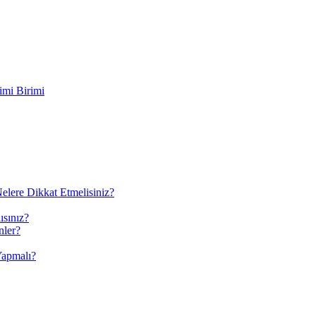
imi Birimi
elere Dikkat Etmelisiniz?
ısınız?
nler?
Yapmalı?