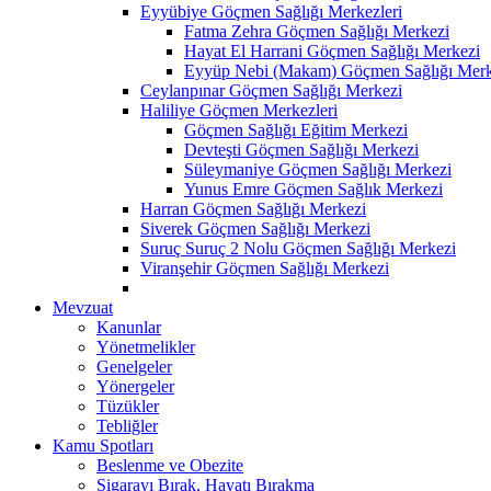
Eyyübiye Göçmen Sağlığı Merkezleri
Fatma Zehra Göçmen Sağlığı Merkezi
Hayat El Harrani Göçmen Sağlığı Merkezi
Eyyüp Nebi (Makam) Göçmen Sağlığı Merk
Ceylanpınar Göçmen Sağlığı Merkezi
Haliliye Göçmen Merkezleri
Göçmen Sağlığı Eğitim Merkezi
Devteşti Göçmen Sağlığı Merkezi
Süleymaniye Göçmen Sağlığı Merkezi
Yunus Emre Göçmen Sağlık Merkezi
Harran Göçmen Sağlığı Merkezi
Siverek Göçmen Sağlığı Merkezi
Suruç Suruç 2 Nolu Göçmen Sağlığı Merkezi
Viranşehir Göçmen Sağlığı Merkezi
Mevzuat
Kanunlar
Yönetmelikler
Genelgeler
Yönergeler
Tüzükler
Tebliğler
Kamu Spotları
Beslenme ve Obezite
Sigarayı Bırak, Hayatı Bırakma