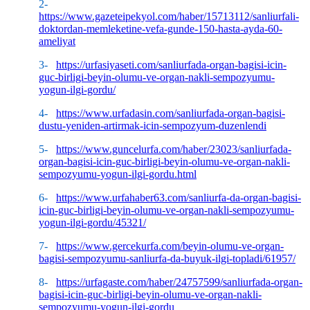
2-
https://www.gazeteipekyol.com/haber/15713112/sanliurfali-
doktordan-memleketine-vefa-gunde-150-hasta-ayda-60-
ameliyat
3-
https://urfasiyaseti.com/sanliurfada-organ-bagisi-icin-
guc-birligi-beyin-olumu-ve-organ-nakli-sempozyumu-
yogun-ilgi-gordu/
4-
https://www.urfadasin.com/sanliurfada-organ-bagisi-
dustu-yeniden-artirmak-icin-sempozyum-duzenlendi
5-
https://www.guncelurfa.com/haber/23023/sanliurfada-
organ-bagisi-icin-guc-birligi-beyin-olumu-ve-organ-nakli-
sempozyumu-yogun-ilgi-gordu.html
6-
https://www.urfahaber63.com/sanliurfa-da-organ-bagisi-
icin-guc-birligi-beyin-olumu-ve-organ-nakli-sempozyumu-
yogun-ilgi-gordu/45321/
7-
https://www.gercekurfa.com/beyin-olumu-ve-organ-
bagisi-sempozyumu-sanliurfa-da-buyuk-ilgi-topladi/61957/
8-
https://urfagaste.com/haber/24757599/sanliurfada-organ-
bagisi-icin-guc-birligi-beyin-olumu-ve-organ-nakli-
sempozyumu-yogun-ilgi-gordu