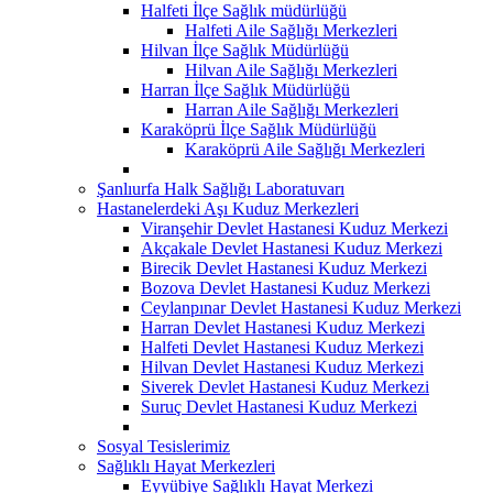
Halfeti İlçe Sağlık müdürlüğü
Halfeti Aile Sağlığı Merkezleri
Hilvan İlçe Sağlık Müdürlüğü
Hilvan Aile Sağlığı Merkezleri
Harran İlçe Sağlık Müdürlüğü
Harran Aile Sağlığı Merkezleri
Karaköprü İlçe Sağlık Müdürlüğü
Karaköprü Aile Sağlığı Merkezleri
Şanlıurfa Halk Sağlığı Laboratuvarı
Hastanelerdeki Aşı Kuduz Merkezleri
Viranşehir Devlet Hastanesi Kuduz Merkezi
Akçakale Devlet Hastanesi Kuduz Merkezi
Birecik Devlet Hastanesi Kuduz Merkezi
Bozova Devlet Hastanesi Kuduz Merkezi
Ceylanpınar Devlet Hastanesi Kuduz Merkezi
Harran Devlet Hastanesi Kuduz Merkezi
Halfeti Devlet Hastanesi Kuduz Merkezi
Hilvan Devlet Hastanesi Kuduz Merkezi
Siverek Devlet Hastanesi Kuduz Merkezi
Suruç Devlet Hastanesi Kuduz Merkezi
Sosyal Tesislerimiz
Sağlıklı Hayat Merkezleri
Eyyübiye Sağlıklı Hayat Merkezi