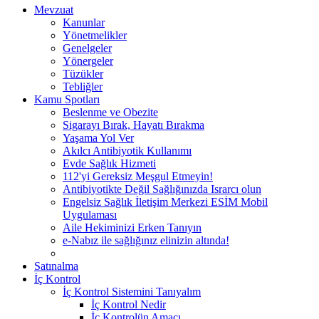
Mevzuat
Kanunlar
Yönetmelikler
Genelgeler
Yönergeler
Tüzükler
Tebliğler
Kamu Spotları
Beslenme ve Obezite
Sigarayı Bırak, Hayatı Bırakma
Yaşama Yol Ver
Akılcı Antibiyotik Kullanımı
Evde Sağlık Hizmeti
112'yi Gereksiz Meşgul Etmeyin!
Antibiyotikte Değil Sağlığınızda Israrcı olun
Engelsiz Sağlık İletişim Merkezi ESİM Mobil
Uygulaması
Aile Hekiminizi Erken Tanıyın
e-Nabız ile sağlığınız elinizin altında!
Satınalma
İç Kontrol
İç Kontrol Sistemini Tanıyalım
İç Kontrol Nedir
İç Kontrolün Amacı