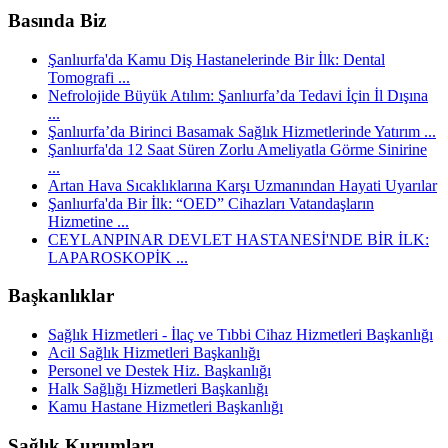
Basında Biz
Şanlıurfa'da Kamu Diş Hastanelerinde Bir İlk: Dental
Tomografi ...
Nefrolojide Büyük Atılım: Şanlıurfa’da Tedavi İçin İl Dışına
...
Şanlıurfa’da Birinci Basamak Sağlık Hizmetlerinde Yatırım ...
Şanlıurfa'da 12 Saat Süren Zorlu Ameliyatla Görme Sinirine
...
Artan Hava Sıcaklıklarına Karşı Uzmanından Hayati Uyarılar
Şanlıurfa'da Bir İlk: “OED” Cihazları Vatandaşların
Hizmetine ...
CEYLANPINAR DEVLET HASTANESİ'NDE BİR İLK:
LAPAROSKOPİK ...
Başkanlıklar
Sağlık Hizmetleri - İlaç ve Tıbbi Cihaz Hizmetleri Başkanlığı
Acil Sağlık Hizmetleri Başkanlığı
Personel ve Destek Hiz. Başkanlığı
Halk Sağlığı Hizmetleri Başkanlığı
Kamu Hastane Hizmetleri Başkanlığı
Sağlık Kurumları