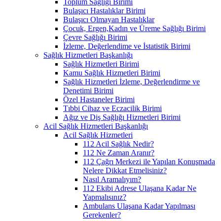
Toplum Sağlığı Birimi
Bulaşıcı Hastalıklar Birimi
Bulaşıcı Olmayan Hastalıklar
Çocuk, Ergen,Kadın ve Üreme Sağlığı Birimi
Çevre Sağlığı Birimi
İzleme, Değerlendime ve İstatistik Birimi
Sağlık Hizmetleri Başkanlığı
Sağlık Hizmetleri Birimi
Kamu Sağlık Hizmetleri Birimi
Sağlık Hizmetleri İzleme, Değerlendirme ve
Denetimi Birimi
Özel Hastaneler Birimi
Tıbbi Cihaz ve Eczacilik Birimi
Ağız ve Diş Sağlığı Hizmetleri Birimi
Acil Sağlık Hizmetleri Başkanlığı
Acil Sağlık Hizmetleri
112 Acil Sağlık Nedir?
112 Ne Zaman Aranır?
112 Çağrı Merkezi ile Yapılan Konuşmada
Nelere Dikkat Etmelisiniz?
Nasıl Aramalıyım?
112 Ekibi Adrese Ulaşana Kadar Ne
Yapmalısınız?
Ambulans Ulaşana Kadar Yapılması
Gerekenler?