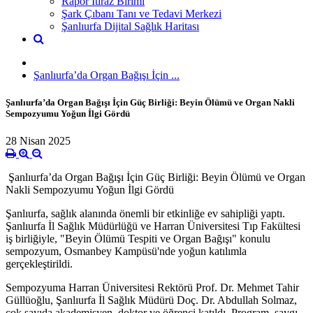
Rapor İtiraz Birimi
Şark Çıbanı Tanı ve Tedavi Merkezi
Şanlıurfa Dijital Sağlık Haritası
Şanlıurfa’da Organ Bağışı İçin ...
Şanlıurfa’da Organ Bağışı İçin Güç Birliği: Beyin Ölümü ve Organ Nakli
Sempozyumu Yoğun İlgi Gördü
28 Nisan 2025
Şanlıurfa’da Organ Bağışı İçin Güç Birliği: Beyin Ölümü ve Organ
Nakli Sempozyumu Yoğun İlgi Gördü
Şanlıurfa, sağlık alanında önemli bir etkinliğe ev sahipliği yaptı.
Şanlıurfa İl Sağlık Müdürlüğü ve Harran Üniversitesi Tıp Fakültesi
iş birliğiyle, "Beyin Ölümü Tespiti ve Organ Bağışı" konulu
sempozyum, Osmanbey Kampüsü'nde yoğun katılımla
gerçekleştirildi.
Sempozyuma Harran Üniversitesi Rektörü Prof. Dr. Mehmet Tahir
Güllüoğlu, Şanlıurfa İl Sağlık Müdürü Doç. Dr. Abdullah Solmaz,
çok sayıda akademisyen, doktor ve öğrenci katıldı. Program, saygı