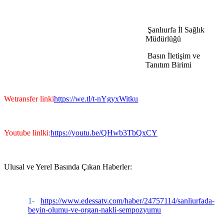
Şanlıurfa İl Sağlık
Müdürlüğü
Basın İletişim ve
Tanıtım Birimi
Wetransfer linki
https://we.tl/t-nYgyxWitku
Youtube linlki:
https://youtu.be/QHwb3TbQxCY
Ulusal ve Yerel Basında Çıkan Haberler:
1-
https://www.edessatv.com/haber/24757114/sanliurfada-
beyin-olumu-ve-organ-nakli-sempozyumu