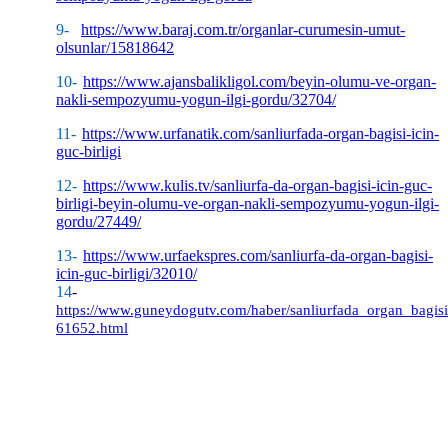
9-
https://www.baraj.com.tr/organlar-curumesin-umut-
olsunlar/15818642
10-
https://www.ajansbalikligol.com/beyin-olumu-ve-organ-
nakli-sempozyumu-yogun-ilgi-gordu/32704/
11-
https://www.urfanatik.com/sanliurfada-organ-bagisi-icin-
guc-birligi
12-
https://www.kulis.tv/sanliurfa-da-organ-bagisi-icin-guc-
birligi-beyin-olumu-ve-organ-nakli-sempozyumu-yogun-ilgi-
gordu/27449/
13-
https://www.urfaekspres.com/sanliurfa-da-organ-bagisi-
icin-guc-birligi/32010/
14
-
https://www.guneydogutv.com/haber/sanliurfada_organ_bagi
61652.html