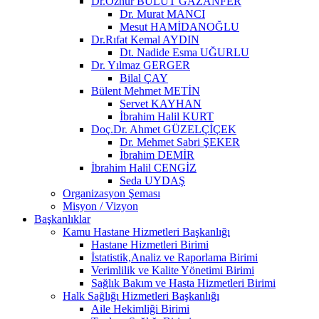
Dr.Öznur BULUT GAZANFER
Dr. Murat MANCI
Mesut HAMİDANOĞLU
Dr.Rıfat Kemal AYDIN
Dt. Nadide Esma UĞURLU
Dr. Yılmaz GERGER
Bilal ÇAY
Bülent Mehmet METİN
Servet KAYHAN
İbrahim Halil KURT
Doç.Dr. Ahmet GÜZELÇİÇEK
Dr. Mehmet Sabri ŞEKER
İbrahim DEMİR
İbrahim Halil CENGİZ
Seda UYDAŞ
Organizasyon Şeması
Misyon / Vizyon
Başkanlıklar
Kamu Hastane Hizmetleri Başkanlığı
Hastane Hizmetleri Birimi
İstatistik,Analiz ve Raporlama Birimi
Verimlilik ve Kalite Yönetimi Birimi
Sağlık Bakım ve Hasta Hizmetleri Birimi
Halk Sağlığı Hizmetleri Başkanlığı
Aile Hekimliği Birimi