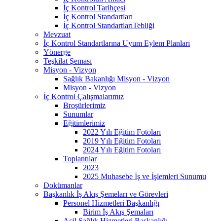
İç Kontrol Tarihçesi
İç Kontrol Standartları
İç Kontrol StandartlarıTebliği
Mevzuat
İç Kontrol Standartlarına Uyum Eylem Planları
Yönerge
Teşkilat Şeması
Misyon - Vizyon
Sağlık Bakanlığı Misyon - Vizyon
Misyon - Vizyon
İç Kontrol Çalışmalarımız
Broşürlerimiz
Sunumlar
Eğitimlerimiz
2022 Yılı Eğitim Fotoları
2019 Yılı Eğitim Fotoları
2024 Yılı Eğitim Fotoları
Toplantılar
2023
2025 Muhasebe İş ve İşlemleri Sunumu
Dokümanlar
Başkanlık İş Akış Şemeları ve Görevleri
Personel Hizmetleri Başkanlığı
Birim İş Akış Şemaları
Acil Sağlık Hizmetleri Başkanlığı