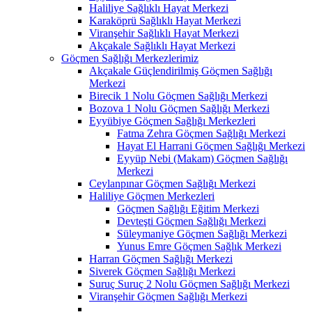
Haliliye Sağlıklı Hayat Merkezi
Karaköprü Sağlıklı Hayat Merkezi
Viranşehir Sağlıklı Hayat Merkezi
Akçakale Sağlıklı Hayat Merkezi
Göçmen Sağlığı Merkezlerimiz
Akçakale Güçlendirilmiş Göçmen Sağlığı
Merkezi
Birecik 1 Nolu Göçmen Sağlığı Merkezi
Bozova 1 Nolu Göçmen Sağlığı Merkezi
Eyyübiye Göçmen Sağlığı Merkezleri
Fatma Zehra Göçmen Sağlığı Merkezi
Hayat El Harrani Göçmen Sağlığı Merkezi
Eyyüp Nebi (Makam) Göçmen Sağlığı
Merkezi
Ceylanpınar Göçmen Sağlığı Merkezi
Haliliye Göçmen Merkezleri
Göçmen Sağlığı Eğitim Merkezi
Devteşti Göçmen Sağlığı Merkezi
Süleymaniye Göçmen Sağlığı Merkezi
Yunus Emre Göçmen Sağlık Merkezi
Harran Göçmen Sağlığı Merkezi
Siverek Göçmen Sağlığı Merkezi
Suruç Suruç 2 Nolu Göçmen Sağlığı Merkezi
Viranşehir Göçmen Sağlığı Merkezi