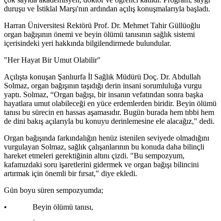
duruşu ve İstiklal Marşı'nın ardından açılış konuşmalarıyla başladı.
Harran Üniversitesi Rektörü Prof. Dr. Mehmet Tahir Güllüoğlu
organ bağışının önemi ve beyin ölümü tanısının sağlık sistemi
içerisindeki yeri hakkında bilgilendirmede bulundular.
"Her Hayat Bir Umut Olabilir"
Açılışta konuşan Şanlıurfa İl Sağlık Müdürü Doç. Dr. Abdullah
Solmaz, organ bağışının taşıdığı derin insani sorumluluğa vurgu
yaptı. Solmaz, “Organ bağışı, bir insanın vefatından sonra başka
hayatlara umut olabileceği en yüce erdemlerden biridir. Beyin ölümü
tanısı bu sürecin en hassas aşamasıdır. Bugün burada hem tıbbi hem
de dini bakış açılarıyla bu konuyu derinlemesine ele alacağız," dedi.
Organ bağışında farkındalığın henüz istenilen seviyede olmadığını
vurgulayan Solmaz, sağlık çalışanlarının bu konuda daha bilinçli
hareket etmeleri gerektiğinin altını çizdi. "Bu sempozyum,
kafamızdaki soru işaretlerini gidermek ve organ bağışı bilincini
artırmak için önemli bir fırsat," diye ekledi.
Gün boyu süren sempozyumda;
• Beyin ölümü tanısı,