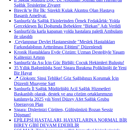
Sağlık Tesislerine Ziyaret
Birecik’te Bir İlk: Sürekli Kulak Akıntısı Olan Hastaya
Başarılı Ameliyat.
Şanlıurfa’da Sağlık Ekiplerinden Örnek Fedakârlık: Yolda
Gerçekleşen İki Doğumda Bebeklere “Birkan” Adı Verildi
Şanlıurfa'da karla kapanan yolda hastalara paletli Ambulans
ile ulaşıldı
​ Ceylanpınar Devlet Hastanesinde "Meslek Hastalıkları
Farkındalığının Arttırılması Eğitimi" Düzenlendi
Kronik Hastalıklara Evde Çözüm: Uzman Desteğiyle Yaşam
Kalitenizi Artırın
Şanlıurfa’da Aşı İçin Güç Birliği: Çocuk Hekimleri Buluştu!
35 Yıllık Bağımlılığa Son! Sigara Bırakma Polikliniği ile Yeni
Bir Hayat
📍 Glokom: Sinsi Tehlike! Göz Sağlığınızı Korumak İçin
Düzenli Muayene Şart
Şanlıurfa İl Sağlık Müdürlüğü Acil Sağlık Hizmetleri
Başkanlığı olarak, destek ve ana çözüm ortaklarımızın
katılımıyla 2025 yılı Yerel Düzey Afet Sağlık Grubu
Operasyon Plan
Sigara: Dişlerinizi Çürüten, Gülüşünüzü Bozan Sessiz
Düşman!
EPİLEPSİ HASTALARI, HAYATLARINA NORMAL BİR
BİREY GİBİ DEVAM EDEBİLİR