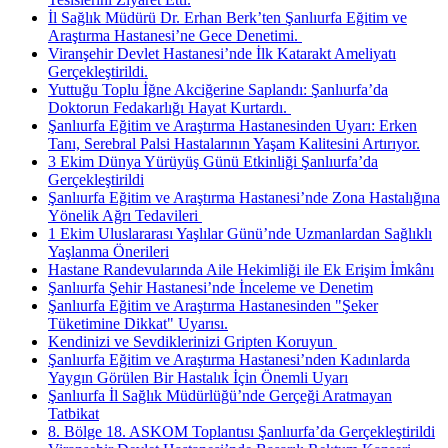
İl Sağlık Müdürü Dr. Erhan Berk’ten Şanlıurfa Eğitim ve
Araştırma Hastanesi’ne Gece Denetimi. ​
Viranşehir Devlet Hastanesi’nde İlk Katarakt Ameliyatı
Gerçekleştirildi.
Yuttuğu Toplu İğne Akciğerine Saplandı: Şanlıurfa’da
Doktorun Fedakarlığı Hayat Kurtardı. ​
Şanlıurfa Eğitim ve Araştırma Hastanesinden Uyarı: Erken
Tanı, Serebral Palsi Hastalarının Yaşam Kalitesini Artırıyor.
3 Ekim Dünya Yürüyüş Günü Etkinliği Şanlıurfa’da
Gerçekleştirildi
Şanlıurfa Eğitim ve Araştırma Hastanesi’nde Zona Hastalığına
Yönelik Ağrı Tedavileri ​
1 Ekim Uluslararası Yaşlılar Günü’nde Uzmanlardan Sağlıklı
Yaşlanma Önerileri
Hastane Randevularında Aile Hekimliği ile Ek Erişim İmkânı
Şanlıurfa Şehir Hastanesi’nde İnceleme ve Denetim
Şanlıurfa Eğitim ve Araştırma Hastanesinden "Şeker
Tüketimine Dikkat" Uyarısı.
Kendinizi ve Sevdiklerinizi Gripten Koruyun ​
Şanlıurfa Eğitim ve Araştırma Hastanesi’nden Kadınlarda
Yaygın Görülen Bir Hastalık İçin Önemli Uyarı
Şanlıurfa İl Sağlık Müdürlüğü’nde Gerçeği Aratmayan
Tatbikat
8. Bölge 18. ASKOM Toplantısı Şanlıurfa’da Gerçekleştirildi