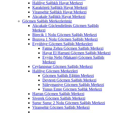
Haliliye Sağlıklı Hayat Merkezi
Karaköprü Sağlıklı Hayat Merkezi
Viranşehir Sağlıklı Hayat Merkezi
Akçakale Sağlıklı Hayat Merkezi
Göçmen Sağlığı Merkezlerimiz
Akçakale Güçlendirilmiş Göçmen Sağlığı
Merkezi
Birecik 1 Nolu Göçmen Sağlığı Merkezi
Bozova 1 Nolu Göçmen Sağlığı Merkezi
Eyyübiye Göçmen Sağlığı Merkezleri
Fatma Zehra Göçmen Sağlığı Merkezi
Hayat El Harrani Göçmen Sağlığı Merkezi
Eyyüp Nebi (Makam) Göçmen Sağlığı
Merkezi
Ceylanpınar Göçmen Sağlığı Merkezi
Haliliye Göçmen Merkezleri
Göçmen Sağlığı Eğitim Merkezi
Devteşti Göçmen Sağlığı Merkezi
Süleymaniye Göçmen Sağlığı Merkezi
Yunus Emre Göçmen Sağlık Merkezi
Harran Göçmen Sağlığı Merkezi
Siverek Göçmen Sağlığı Merkezi
Suruç Suruç 2 Nolu Göçmen Sağlığı Merkezi
Viranşehir Göçmen Sağlığı Merkezi