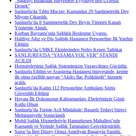
"Sigarayı Bırakmak İsteyenlere Eyyübiye'den Ücretsiz
Destek”
Şanlıurfa'da Tıbbi Mucize: Karnından 29 Santimetrelik Dev
Miyom Çıkarıldı.
Şanlıurfa’da 8 Santimetrelik Dev Beyin Tümörü Kapalı
Yöntemle Alındı.
Kurban Bayramı’nda Sağlıklı Beslenme Uyarısı.
Haliliye Ağız ve Diş Sağlığı Hastanesi Personeline İlk Yardım
Eğitimi
Şanlıurfa’da UMKE Ekiplerinden Nefes Kesen Tatbikat
ŞANLIURFA’DA “YAŞAMA YOL VER” STANDI
AÇILDI
Hemşirelerimiz Sağlık Sistemimizin Vazgeçilmez Gücüdür.
Şanlıurfa Eğitim ve Araştırma Hastanesi bünyesinde, kentte
ilk olma özelliği taşıyan “Akılcı İlaç Polikliniği” hizmete
açıldı.
Şanlıurfa’da Kadın 112 Personeline Ambulans Sürüş
Güvenliği Eğitimi
Hayata İlk Dokunuşun Kahramanları: Ebelerimizin Günü
Kutlu Olsun
Şanlıurfa’da Turiste Acil Müdahale: Başarılı Tedavi Süreci
Memnuniyetle Sonuçlandı
Mobil Sağlık Hizmetleriyle Hamurkesen Mahallesi’nde
Kapsamlı ve Yerinde Sağlık Taramaları Gerçekleştirildi.
Suruç’ta İleri Düzey Omuz Ameliyatı Başarıyla Yapıldı. ​