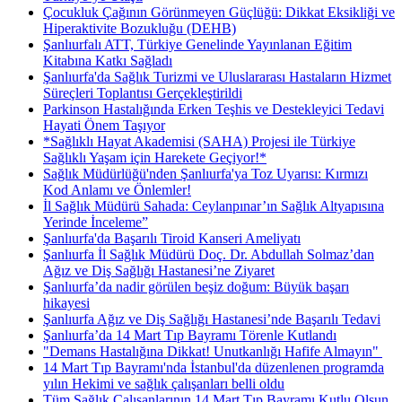
Çocukluk Çağının Görünmeyen Güçlüğü: Dikkat Eksikliği ve
Hiperaktivite Bozukluğu (DEHB)
Şanlıurfalı ATT, Türkiye Genelinde Yayınlanan Eğitim
Kitabına Katkı Sağladı
Şanlıurfa'da Sağlık Turizmi ve Uluslararası Hastaların Hizmet
Süreçleri Toplantısı Gerçekleştirildi
Parkinson Hastalığında Erken Teşhis ve Destekleyici Tedavi
Hayati Önem Taşıyor
*Sağlıklı Hayat Akademisi (SAHA) Projesi ile Türkiye
Sağlıklı Yaşam için Harekete Geçiyor!*
Sağlık Müdürlüğü'nden Şanlıurfa'ya Toz Uyarısı: Kırmızı
Kod Anlamı ve Önlemler!
İl Sağlık Müdürü Sahada: Ceylanpınar’ın Sağlık Altyapısına
Yerinde İnceleme”
Şanlıurfa'da Başarılı Tiroid Kanseri Ameliyatı
Şanlıurfa İl Sağlık Müdürü Doç. Dr. Abdullah Solmaz’dan
Ağız ve Diş Sağlığı Hastanesi’ne Ziyaret
Şanlıurfa’da nadir görülen beşiz doğum: Büyük başarı
hikayesi
Şanlıurfa Ağız ve Diş Sağlığı Hastanesi’nde Başarılı Tedavi
Şanlıurfa’da 14 Mart Tıp Bayramı Törenle Kutlandı
"Demans Hastalığına Dikkat! Unutkanlığı Hafife Almayın" ​
14 Mart Tıp Bayramı'nda İstanbul'da düzenlenen programda
yılın Hekimi ve sağlık çalışanları belli oldu
Tüm Sağlık Çalışanlarının 14 Mart Tıp Bayramı Kutlu Olsun.