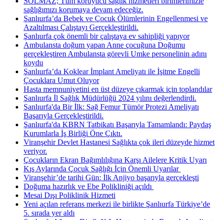
SOLMAZ; Tüm koruyucu sağlık hizmetleri birimlerimizle
sağlığımızı korumaya devam edeceğiz.
Şanlıurfa’da Bebek ve Çocuk Ölümlerinin Engellenmesi ve
Azaltılması Çalıştayı Gerçekleştirildi.
Şanlıurfa çok önemli bir çalıştaya ev sahipliği yapıyor
Ambulansta doğum yapan Anne çocuğuna Doğumu
gerçekleştiren Ambulansta görevli Umke personelinin adını
koydu
Şanlıurfa’da Koklear İmplant Ameliyatı ile İşitme Engelli
Çocuklara Umut Oluyor
Hasta memnuniyetini en üst düzeye çıkarmak için toplandılar
Şanlıurfa İl Sağlık Müdürlüğü 2024 yılını değerlendirdi.
Şanlıurfa'da Bir İlk: Sağ Femur Tümör Protezi Ameliyatı
Başarıyla Gerçekleştirildi.
Şanlıurfa'da KBRN Tatbikatı Başarıyla Tamamlandı: Paydaş
Kurumlarla İş Birliği Öne Çıktı.
Viranşehir Devlet Hastanesi Sağlıkta çok ileri düzeyde hizmet
veriyor.
Çocukların Ekran Bağımlılığına Karşı Ailelere Kritik Uyarı
Kış Aylarında Çocuk Sağlığı İçin Önemli Uyarılar ​
Viranşehir’de tarihi Gün: İlk Anjiyo başarıyla gerçekleşti
Doğuma hazırlık ve Ebe Polikliniği açıldı ​
Mesai Dışı Poliklinik Hizmeti
Yeni açılan referans merkezi ile birlikte Şanlıurfa Türkiye’de
5. sırada yer aldı