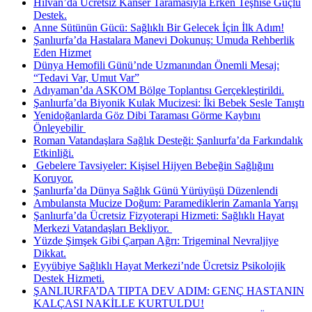
Hilvan’da Ücretsiz Kanser Taramasıyla Erken Teşhise Güçlü
Destek.
Anne Sütünün Gücü: Sağlıklı Bir Gelecek İçin İlk Adım!
Şanlıurfa’da Hastalara Manevi Dokunuş: Umuda Rehberlik
Eden Hizmet
Dünya Hemofili Günü’nde Uzmanından Önemli Mesaj:
“Tedavi Var, Umut Var”
Adıyaman’da ASKOM Bölge Toplantısı Gerçekleştirildi.
Şanlıurfa’da Biyonik Kulak Mucizesi: İki Bebek Sesle Tanıştı
Yenidoğanlarda Göz Dibi Taraması Görme Kaybını
Önleyebilir ​
Roman Vatandaşlara Sağlık Desteği: Şanlıurfa’da Farkındalık
Etkinliği.
​ Gebelere Tavsiyeler: Kişisel Hijyen Bebeğin Sağlığını
Koruyor.
Şanlıurfa’da Dünya Sağlık Günü Yürüyüşü Düzenlendi
Ambulansta Mucize Doğum: Paramediklerin Zamanla Yarışı
Şanlıurfa’da Ücretsiz Fizyoterapi Hizmeti: Sağlıklı Hayat
Merkezi Vatandaşları Bekliyor. ​
Yüzde Şimşek Gibi Çarpan Ağrı: Trigeminal Nevraljiye
Dikkat.
Eyyübiye Sağlıklı Hayat Merkezi’nde Ücretsiz Psikolojik
Destek Hizmeti.
ŞANLIURFA’DA TIPTA DEV ADIM: GENÇ HASTANIN
KALÇASI NAKİLLE KURTULDU!