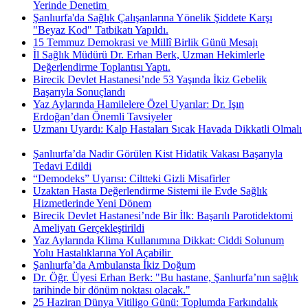
Yerinde Denetim ​
Şanlıurfa'da Sağlık Çalışanlarına Yönelik Şiddete Karşı
"Beyaz Kod" Tatbikatı Yapıldı.
15 Temmuz Demokrasi ve Millî Birlik Günü Mesajı
İl Sağlık Müdürü Dr. Erhan Berk, Uzman Hekimlerle
Değerlendirme Toplantısı Yaptı.
Birecik Devlet Hastanesi’nde 53 Yaşında İkiz Gebelik
Başarıyla Sonuçlandı
Yaz Aylarında Hamilelere Özel Uyarılar: Dr. Işın
Erdoğan’dan Önemli Tavsiyeler
Uzmanı Uyardı: Kalp Hastaları Sıcak Havada Dikkatli Olmalı
Şanlıurfa’da Nadir Görülen Kist Hidatik Vakası Başarıyla
Tedavi Edildi
“Demodeks” Uyarısı: Ciltteki Gizli Misafirler
Uzaktan Hasta Değerlendirme Sistemi ile Evde Sağlık
Hizmetlerinde Yeni Dönem
Birecik Devlet Hastanesi’nde Bir İlk: Başarılı Parotidektomi
Ameliyatı Gerçekleştirildi
Yaz Aylarında Klima Kullanımına Dikkat: Ciddi Solunum
Yolu Hastalıklarına Yol Açabilir ​
Şanlıurfa’da Ambulansta İkiz Doğum
Dr. Öğr. Üyesi Erhan Berk: "Bu hastane, Şanlıurfa’nın sağlık
tarihinde bir dönüm noktası olacak."
25 Haziran Dünya Vitiligo Günü: Toplumda Farkındalık