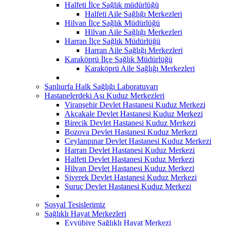
Halfeti İlçe Sağlık müdürlüğü
Halfeti Aile Sağlığı Merkezleri
Hilvan İlçe Sağlık Müdürlüğü
Hilvan Aile Sağlığı Merkezleri
Harran İlçe Sağlık Müdürlüğü
Harran Aile Sağlığı Merkezleri
Karaköprü İlçe Sağlık Müdürlüğü
Karaköprü Aile Sağlığı Merkezleri
Şanlıurfa Halk Sağlığı Laboratuvarı
Hastanelerdeki Aşı Kuduz Merkezleri
Viranşehir Devlet Hastanesi Kuduz Merkezi
Akçakale Devlet Hastanesi Kuduz Merkezi
Birecik Devlet Hastanesi Kuduz Merkezi
Bozova Devlet Hastanesi Kuduz Merkezi
Ceylanpınar Devlet Hastanesi Kuduz Merkezi
Harran Devlet Hastanesi Kuduz Merkezi
Halfeti Devlet Hastanesi Kuduz Merkezi
Hilvan Devlet Hastanesi Kuduz Merkezi
Siverek Devlet Hastanesi Kuduz Merkezi
Suruç Devlet Hastanesi Kuduz Merkezi
Sosyal Tesislerimiz
Sağlıklı Hayat Merkezleri
Eyyübiye Sağlıklı Hayat Merkezi