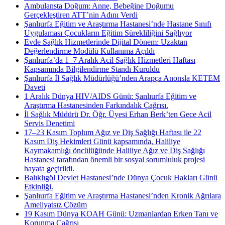
Ambulansta Doğum: Anne, Bebeğine Doğumu
Gerçekleştiren ATT’nin Adını Verdi
Şanlıurfa Eğitim ve Araştırma Hastanesi’nde Hastane Sınıfı
Uygulaması Çocukların Eğitim Sürekliliğini Sağlıyor
Evde Sağlık Hizmetlerinde Dijital Dönem: Uzaktan
Değerlendirme Modülü Kullanıma Açıldı
Şanlıurfa’da 1–7 Aralık Acil Sağlık Hizmetleri Haftası
Kapsamında Bilgilendirme Standı Kuruldu
Şanlıurfa İl Sağlık Müdürlüğü’nden Arapça Anonsla KETEM
Daveti
1 Aralık Dünya HIV/AIDS Günü: Şanlıurfa Eğitim ve
Araştırma Hastanesinden Farkındalık Çağrısı.
İl Sağlık Müdürü Dr. Öğr. Üyesi Erhan Berk’ten Gece Acil
Servis Denetimi
17–23 Kasım Toplum Ağız ve Diş Sağlığı Haftası ile 22
Kasım Diş Hekimleri Günü kapsamında, Haliliye
Kaymakamlığı öncülüğünde Haliliye Ağız ve Diş Sağlığı
Hastanesi tarafından önemli bir sosyal sorumluluk projesi
hayata geçirildi.
Balıklıgöl Devlet Hastanesi’nde Dünya Çocuk Hakları Günü
Etkinliği.
Şanlıurfa Eğitim ve Araştırma Hastanesi’nden Kronik Ağrılara
Ameliyatsız Çözüm
19 Kasım Dünya KOAH Günü: Uzmanlardan Erken Tanı ve
Korunma Çağrısı