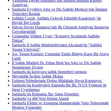
Viranşehir Devlet Hastanesi’nde Başarılı Rektum Kanseri
Ameliyatı ​
Şanlıurfa Eyyübiye Ağız ve Diş Sağlığı Merkezi’nde İmplant
Tedavileri Başladı
Sağlıklı Çocuk, Sağlıklı Gelecek Etkinliği Karaköprü ’de
Büyük İlgi Gördü
Hilvan Devlet Hastanesi’nde İlk Ortopedi Ameliyatı Başarıyla
Gerçekleştirildi
Uzmandan Velilere Uyarı: “Kırtasiye Seçiminde Sağlığa
Dikkat”
Şanlıurfa İl Sağlık Müdürlüğü'nden Akçakale'de "Sağlıklı
Yaşam Yürüyüşü"
Aşı, Yaşam Kurtarır: Uzmanlar Yanlış Bilgiye Karşı Bir Araya
Geldi
İl Sağlık Müdürü Dr. Erhan Berk’ten Ağız ve Diş Sağlığı
Hastanesine Ziyaret
Şanlıurfa da koruyucu sağlık hizmetleri vurgusu
Mevsimlik İşçilere Sağlık Molası
Epilepsi Nöbetlerinde Doğru Müdahale Hayat Kurtarıyor. ​
Şanlıurfa’da Kardiyoloji Alanında Bir İlk: IVUS Yöntemi ile
Stent Uygulaması
Şanlıurfa’da Ruhsatsız İlaç Satışı Denetimi ​
Şanlıurfa’ya 406 Yeni Hekim Atandı
Şanlıurfa Eğitim ve Araştırma Hastanesinde Varis Tedavisinde
Modern Yöntemler