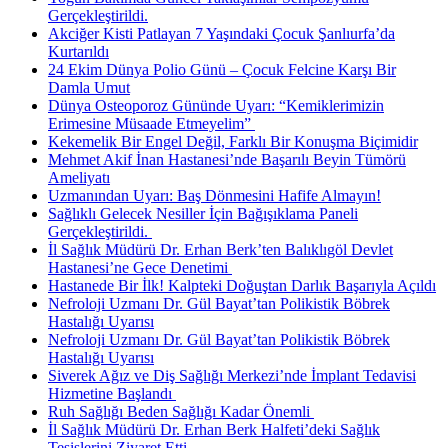
Gerçekleştirildi.
Akciğer Kisti Patlayan 7 Yaşındaki Çocuk Şanlıurfa’da
Kurtarıldı
24 Ekim Dünya Polio Günü – Çocuk Felcine Karşı Bir
Damla Umut
Dünya Osteoporoz Gününde Uyarı: “Kemiklerimizin
Erimesine Müsaade Etmeyelim” ​
Kekemelik Bir Engel Değil, Farklı Bir Konuşma Biçimidir
Mehmet Akif İnan Hastanesi’nde Başarılı Beyin Tümörü
Ameliyatı
Uzmanından Uyarı: Baş Dönmesini Hafife Almayın!
Sağlıklı Gelecek Nesiller İçin Bağışıklama Paneli
Gerçekleştirildi. ​
İl Sağlık Müdürü Dr. Erhan Berk’ten Balıklıgöl Devlet
Hastanesi’ne Gece Denetimi ​
Hastanede Bir İlk! Kalpteki Doğuştan Darlık Başarıyla Açıldı
Nefroloji Uzmanı Dr. Gül Bayat’tan Polikistik Böbrek
Hastalığı Uyarısı
Nefroloji Uzmanı Dr. Gül Bayat’tan Polikistik Böbrek
Hastalığı Uyarısı
Siverek Ağız ve Diş Sağlığı Merkezi’nde İmplant Tedavisi
Hizmetine Başlandı ​
Ruh Sağlığı Beden Sağlığı Kadar Önemli ​
İl Sağlık Müdürü Dr. Erhan Berk Halfeti’deki Sağlık
Tesislerini Ziyaret Etti.