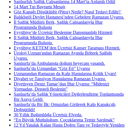
Şanlıurfalı Sağlık Çalışanlarına 14 Mart’ta Anlamlı Ödül
14 Mart Tıp Bayramı Mesajı
Göz Kapağı Düşüklüğü (Pitoz) Nedir? Nasıl Tedavi Edilir? ​
Balıklıgöl Devlet Hastanesi’nden Gebelere Ramazan Uyarısı.
İl Sağlık Müdürü Berk, Sağlık Çalışanlarıyla İftar
Programında Buluştu
Eyyübiye’de Ücretsiz Beslenme Danışmanlığı Hizmeti
İl Sağlık Müdürü Berk, Sağlık Çalışanlarıyla İftar
Programında Buluştu ​
Eyyübiye KETEM’den Ücretsiz Kanser Taraması Hizmeti.
Üroloji Uzman'ından Ramazan Ayında Böbrek Sağlığı
Uyarısı.
Şanlıurfa’da Ambulansta doğum heyecanı yaşandı.
Şanlıurfa’da Uzmandan “Göz Eti” Uyarısı
Uzmanından Ramazan da Kalp Hastalarına Kritik Uyarı!
Diyabet ve Tansiyon Hastalarına Ramazan Uyarısı.
Diyetisyen Deniz Tamar’dan İftar Uyarısı: “Midenizi
Yormadan, Dengeli Beslenin”
Şanlıurfa’da Sağlık Yöneticileri Değerlendirme Toplantısında
Bir Araya Geldi ​
Şanlıurfa’da Bir İlk: Omuzdan Girilerek Kalp Kapakçığı
Değiştirildi!
30 Yıllık Bağımlılığa Ücretsiz Elveda.
“En Büyük Mutluluğum, Çocuklarıma Temiz Sarılmak”
12 Yıl Yatalak Kalan Hasta Doğru Tanı ve Tedaviyle Yeniden