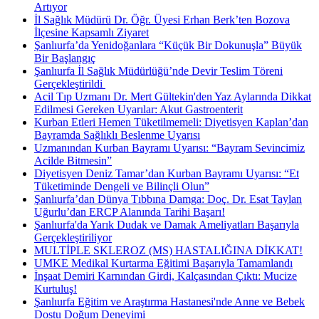
Artıyor
İl Sağlık Müdürü Dr. Öğr. Üyesi Erhan Berk’ten Bozova
İlçesine Kapsamlı Ziyaret
Şanlıurfa’da Yenidoğanlara “Küçük Bir Dokunuşla” Büyük
Bir Başlangıç
Şanlıurfa İl Sağlık Müdürlüğü’nde Devir Teslim Töreni
Gerçekleştirildi ​
Acil Tıp Uzmanı Dr. Mert Gültekin'den Yaz Aylarında Dikkat
Edilmesi Gereken Uyarılar: Akut Gastroenterit
Kurban Etleri Hemen Tüketilmemeli: Diyetisyen Kaplan’dan
Bayramda Sağlıklı Beslenme Uyarısı
Uzmanından Kurban Bayramı Uyarısı: “Bayram Sevincimiz
Acilde Bitmesin”
Diyetisyen Deniz Tamar’dan Kurban Bayramı Uyarısı: “Et
Tüketiminde Dengeli ve Bilinçli Olun”
Şanlıurfa’dan Dünya Tıbbına Damga: Doç. Dr. Esat Taylan
Uğurlu’dan ERCP Alanında Tarihi Başarı!
Şanlıurfa'da Yarık Dudak ve Damak Ameliyatları Başarıyla
Gerçekleştiriliyor
MULTİPLE SKLEROZ (MS) HASTALIĞINA DİKKAT!
UMKE Medikal Kurtarma Eğitimi Başarıyla Tamamlandı
İnşaat Demiri Karnından Girdi, Kalçasından Çıktı: Mucize
Kurtuluş!
Şanlıurfa Eğitim ve Araştırma Hastanesi'nde Anne ve Bebek
Dostu Doğum Deneyimi