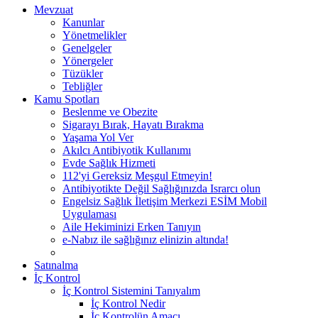
Mevzuat
Kanunlar
Yönetmelikler
Genelgeler
Yönergeler
Tüzükler
Tebliğler
Kamu Spotları
Beslenme ve Obezite
Sigarayı Bırak, Hayatı Bırakma
Yaşama Yol Ver
Akılcı Antibiyotik Kullanımı
Evde Sağlık Hizmeti
112'yi Gereksiz Meşgul Etmeyin!
Antibiyotikte Değil Sağlığınızda Israrcı olun
Engelsiz Sağlık İletişim Merkezi ESİM Mobil
Uygulaması
Aile Hekiminizi Erken Tanıyın
e-Nabız ile sağlığınız elinizin altında!
Satınalma
İç Kontrol
İç Kontrol Sistemini Tanıyalım
İç Kontrol Nedir
İç Kontrolün Amacı