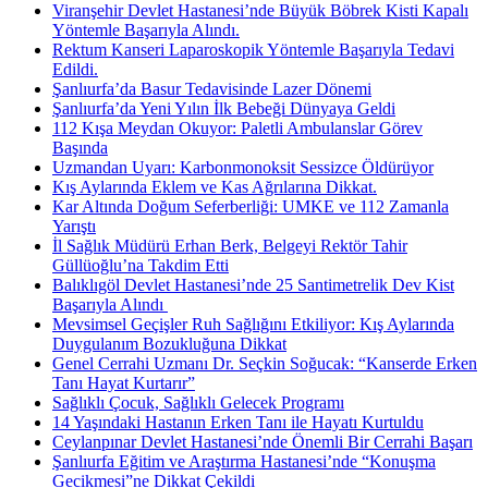
Viranşehir Devlet Hastanesi’nde Büyük Böbrek Kisti Kapalı
Yöntemle Başarıyla Alındı.
Rektum Kanseri Laparoskopik Yöntemle Başarıyla Tedavi
Edildi.
Şanlıurfa’da Basur Tedavisinde Lazer Dönemi
Şanlıurfa’da Yeni Yılın İlk Bebeği Dünyaya Geldi
112 Kışa Meydan Okuyor: Paletli Ambulanslar Görev
Başında
Uzmandan Uyarı: Karbonmonoksit Sessizce Öldürüyor
Kış Aylarında Eklem ve Kas Ağrılarına Dikkat.
Kar Altında Doğum Seferberliği: UMKE ve 112 Zamanla
Yarıştı
İl Sağlık Müdürü Erhan Berk, Belgeyi Rektör Tahir
Güllüoğlu’na Takdim Etti
Balıklıgöl Devlet Hastanesi’nde 25 Santimetrelik Dev Kist
Başarıyla Alındı ​
Mevsimsel Geçişler Ruh Sağlığını Etkiliyor: Kış Aylarında
Duygulanım Bozukluğuna Dikkat
Genel Cerrahi Uzmanı Dr. Seçkin Soğucak: “Kanserde Erken
Tanı Hayat Kurtarır”
Sağlıklı Çocuk, Sağlıklı Gelecek Programı
14 Yaşındaki Hastanın Erken Tanı ile Hayatı Kurtuldu
Ceylanpınar Devlet Hastanesi’nde Önemli Bir Cerrahi Başarı
Şanlıurfa Eğitim ve Araştırma Hastanesi’nde “Konuşma
Gecikmesi”ne Dikkat Çekildi