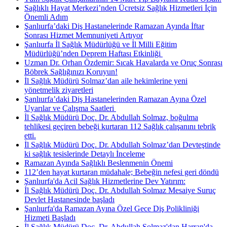
Sağlıklı Hayat Merkezi’nden Ücretsiz Sağlık Hizmetleri İçin
Önemli Adım
Şanlıurfa’daki Diş Hastanelerinde Ramazan Ayında İftar
Sonrası Hizmet Memnuniyeti Artıyor
Şanlıurfa İl Sağlık Müdürlüğü ve İl Milli Eğitim
Müdürlüğü’nden Deprem Haftası Etkinliği ​
Uzman Dr. Orhan Özdemir: Sıcak Havalarda ve Oruç Sonrası
Böbrek Sağlığınızı Koruyun!
İl Sağlık Müdürü Solmaz’dan aile hekimlerine yeni
yönetmelik ziyaretleri
Şanlıurfa’daki Diş Hastanelerinden Ramazan Ayına Özel
Uyarılar ve Çalışma Saatleri ​
İl Sağlık Müdürü Doç. Dr. Abdullah Solmaz, boğulma
tehlikesi geçiren bebeği kurtaran 112 Sağlık çalışanını tebrik
etti.
İl Sağlık Müdürü Doç. Dr. Abdullah Solmaz’dan Devteştinde
ki sağlık tesislerinde Detaylı İnceleme
Ramazan Ayında Sağlıklı Beslenmenin Önemi
112’den hayat kurtaran müdahale; Bebeğin nefesi geri döndü
Şanlıurfa'da Acil Sağlık Hizmetlerine Dev Yatırım:
İl Sağlık Müdürü Doç. Dr. Abdullah Solmaz Mesaiye Suruç
Devlet Hastanesinde başladı
Şanlıurfa'da Ramazan Ayına Özel Gece Diş Polikliniği
Hizmeti Başladı
İl Sağlık Müdürü Doç. Dr. Abdullah Solmaz'dan Harran'da