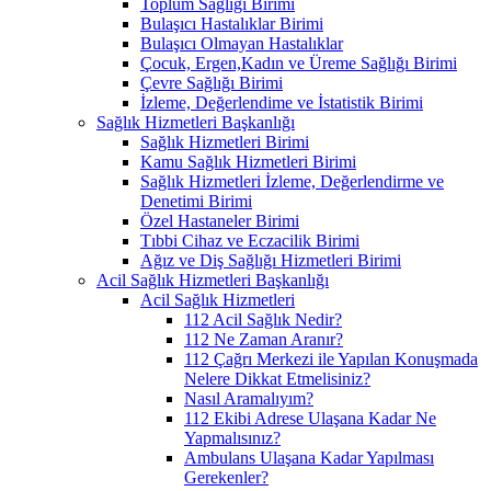
Toplum Sağlığı Birimi
Bulaşıcı Hastalıklar Birimi
Bulaşıcı Olmayan Hastalıklar
Çocuk, Ergen,Kadın ve Üreme Sağlığı Birimi
Çevre Sağlığı Birimi
İzleme, Değerlendime ve İstatistik Birimi
Sağlık Hizmetleri Başkanlığı
Sağlık Hizmetleri Birimi
Kamu Sağlık Hizmetleri Birimi
Sağlık Hizmetleri İzleme, Değerlendirme ve
Denetimi Birimi
Özel Hastaneler Birimi
Tıbbi Cihaz ve Eczacilik Birimi
Ağız ve Diş Sağlığı Hizmetleri Birimi
Acil Sağlık Hizmetleri Başkanlığı
Acil Sağlık Hizmetleri
112 Acil Sağlık Nedir?
112 Ne Zaman Aranır?
112 Çağrı Merkezi ile Yapılan Konuşmada
Nelere Dikkat Etmelisiniz?
Nasıl Aramalıyım?
112 Ekibi Adrese Ulaşana Kadar Ne
Yapmalısınız?
Ambulans Ulaşana Kadar Yapılması
Gerekenler?