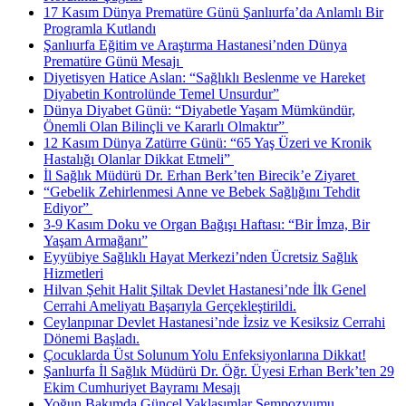
17 Kasım Dünya Prematüre Günü Şanlıurfa’da Anlamlı Bir
Programla Kutlandı
Şanlıurfa Eğitim ve Araştırma Hastanesi’nden Dünya
Prematüre Günü Mesajı ​
Diyetisyen Hatice Aslan: “Sağlıklı Beslenme ve Hareket
Diyabetin Kontrolünde Temel Unsurdur”
Dünya Diyabet Günü: “Diyabetle Yaşam Mümkündür,
Önemli Olan Bilinçli ve Kararlı Olmaktır” ​
12 Kasım Dünya Zatürre Günü: “65 Yaş Üzeri ve Kronik
Hastalığı Olanlar Dikkat Etmeli” ​
İl Sağlık Müdürü Dr. Erhan Berk’ten Birecik’e Ziyaret ​
“Gebelik Zehirlenmesi Anne ve Bebek Sağlığını Tehdit
Ediyor” ​
3-9 Kasım Doku ve Organ Bağışı Haftası: “Bir İmza, Bir
Yaşam Armağanı”
Eyyübiye Sağlıklı Hayat Merkezi’nden Ücretsiz Sağlık
Hizmetleri
Hilvan Şehit Halit Şiltak Devlet Hastanesi’nde İlk Genel
Cerrahi Ameliyatı Başarıyla Gerçekleştirildi.
Ceylanpınar Devlet Hastanesi’nde İzsiz ve Kesiksiz Cerrahi
Dönemi Başladı.
Çocuklarda Üst Solunum Yolu Enfeksiyonlarına Dikkat!
Şanlıurfa İl Sağlık Müdürü Dr. Öğr. Üyesi Erhan Berk’ten 29
Ekim Cumhuriyet Bayramı Mesajı
Yoğun Bakımda Güncel Yaklaşımlar Sempozyumu