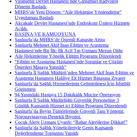
Viranşehir Devlet Hastanesi’nde Girişimsel Radyoloji
Dönemi Başladı ​
MHRS’de Yeni Dönem: “Aile Hekimine Yönlendirme”
Uygulaması Başladı
Akçakale Devlet Hastanesi’nde Endoskopi Ünitesi Hizmete
Açıldı.
BASINA VE KAMUOYUNA
Şanlıurfa’da MHRS’de Önemli Kapasite Artışı
Şanlıurfa Mehmet Akif İnan Eğitim ve Araştırma
Hastanesi’nde Bir İlk: İlk Acil Tıp Uzmanı Mezun Oldu
Aile Hekimlerine Yönelik Eğitim Programı Düzenlendi
“Eğitim ve Araştırma Hastanesi’nde Sorunlar ve Çözüm
Önerileri Masaya Yatırıldı”
Şanlıurfa İl Sağlık Müdürü’nden Mehmet Akif İnan Eğitim ve
Araştırma Hastanesi Haliliye Ek Hizmet Binasına Ziyaret
Şanlıurfa’da Sağlık Hizmetlerinin Geliştirilmesi İçin İşbirliği
Görüşmesi
94 Yaşındaki Hastaya 15 Dakikalık Mucize Operasyon
Şanlıurfa İl Sağlık Müdürlüğü Güvenlik Personeline 3
Günlük Kapsamlı Hizmet içi Eğitim Programı Düzenlendi
Şanlıurfa’da Beyin Tümörlerinde Güvenli Tanı Yöntemi:
Nöronavigasyon Destekli Biyopsi.
Çocuk Alerji Uzmanı Uyardı: “Bahar Alerjilerine Dikkat!”
Şanlıurfa’da Sağlık Yöneticileriyle Geniş Kapsamlı
Değerlendirme Toplantısı Yapıldı