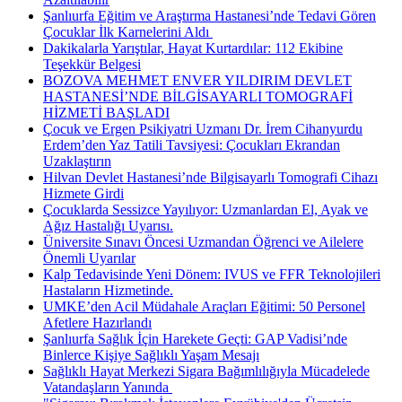
Şanlıurfa Eğitim ve Araştırma Hastanesi’nde Tedavi Gören
Çocuklar İlk Karnelerini Aldı ​
Dakikalarla Yarıştılar, Hayat Kurtardılar: 112 Ekibine
Teşekkür Belgesi
BOZOVA MEHMET ENVER YILDIRIM DEVLET
HASTANESİ’NDE BİLGİSAYARLI TOMOGRAFİ
HİZMETİ BAŞLADI
Çocuk ve Ergen Psikiyatri Uzmanı Dr. İrem Cihanyurdu
Erdem’den Yaz Tatili Tavsiyesi: Çocukları Ekrandan
Uzaklaştırın
Hilvan Devlet Hastanesi’nde Bilgisayarlı Tomografi Cihazı
Hizmete Girdi
Çocuklarda Sessizce Yayılıyor: Uzmanlardan El, Ayak ve
Ağız Hastalığı Uyarısı.
Üniversite Sınavı Öncesi Uzmandan Öğrenci ve Ailelere
Önemli Uyarılar
Kalp Tedavisinde Yeni Dönem: IVUS ve FFR Teknolojileri
Hastaların Hizmetinde.
UMKE’den Acil Müdahale Araçları Eğitimi: 50 Personel
Afetlere Hazırlandı
Şanlıurfa Sağlık İçin Harekete Geçti: GAP Vadisi’nde
Binlerce Kişiye Sağlıklı Yaşam Mesajı
Sağlıklı Hayat Merkezi Sigara Bağımlılığıyla Mücadelede
Vatandaşların Yanında ​