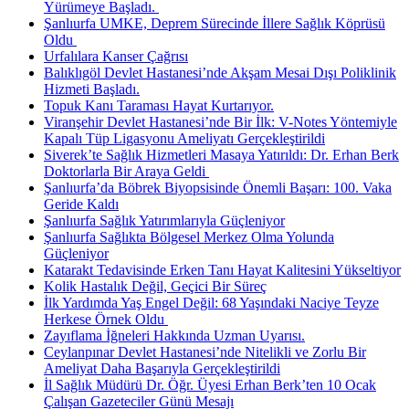
Yürümeye Başladı. ​
Şanlıurfa UMKE, Deprem Sürecinde İllere Sağlık Köprüsü
Oldu ​
Urfalılara Kanser Çağrısı
Balıklıgöl Devlet Hastanesi’nde Akşam Mesai Dışı Poliklinik
Hizmeti Başladı.
Topuk Kanı Taraması Hayat Kurtarıyor.
Viranşehir Devlet Hastanesi’nde Bir İlk: V-Notes Yöntemiyle
Kapalı Tüp Ligasyonu Ameliyatı Gerçekleştirildi
Siverek’te Sağlık Hizmetleri Masaya Yatırıldı: Dr. Erhan Berk
Doktorlarla Bir Araya Geldi ​
Şanlıurfa’da Böbrek Biyopsisinde Önemli Başarı: 100. Vaka
Geride Kaldı
Şanlıurfa Sağlık Yatırımlarıyla Güçleniyor
Şanlıurfa Sağlıkta Bölgesel Merkez Olma Yolunda
Güçleniyor
Katarakt Tedavisinde Erken Tanı Hayat Kalitesini Yükseltiyor
Kolik Hastalık Değil, Geçici Bir Süreç
İlk Yardımda Yaş Engel Değil: 68 Yaşındaki Naciye Teyze
Herkese Örnek Oldu ​
Zayıflama İğneleri Hakkında Uzman Uyarısı.
Ceylanpınar Devlet Hastanesi’nde Nitelikli ve Zorlu Bir
Ameliyat Daha Başarıyla Gerçekleştirildi
İl Sağlık Müdürü Dr. Öğr. Üyesi Erhan Berk’ten 10 Ocak
Çalışan Gazeteciler Günü Mesajı