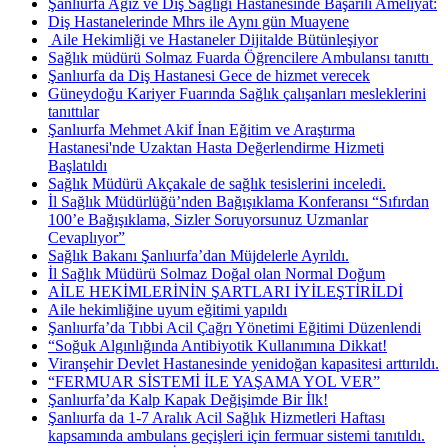
Şanlıurfa Ağız ve Diş Sağlığı Hastanesinde Başarılı Ameliyat:
Diş Hastanelerinde Mhrs ile Aynı gün Muayene
​ Aile Hekimliği ve Hastaneler Dijitalde Bütünleşiyor
Sağlık müdürü Solmaz Fuarda Öğrencilere Ambulansı tanıttı ​
Şanlıurfa da Diş Hastanesi Gece de hizmet verecek
Güneydoğu Kariyer Fuarında Sağlık çalışanları mesleklerini
tanıttılar
Şanlıurfa Mehmet Akif İnan Eğitim ve Araştırma
Hastanesi'nde Uzaktan Hasta Değerlendirme Hizmeti
Başlatıldı
Sağlık Müdürü Akçakale de sağlık tesislerini inceledi.
İl Sağlık Müdürlüğü’nden Bağışıklama Konferansı “Sıfırdan
100’e Bağışıklama, Sizler Soruyorsunuz Uzmanlar
Cevaplıyor”
Sağlık Bakanı Şanlıurfa’dan Müjdelerle Ayrıldı.
İl Sağlık Müdürü Solmaz Doğal olan Normal Doğum
AİLE HEKİMLERİNİN ŞARTLARI İYİLEŞTİRİLDİ
Aile hekimliğine uyum eğitimi yapıldı
Şanlıurfa’da Tıbbi Acil Çağrı Yönetimi Eğitimi Düzenlendi
“Soğuk Algınlığında Antibiyotik Kullanımına Dikkat!
Viranşehir Devlet Hastanesinde yenidoğan kapasitesi arttırıldı.
“FERMUAR SİSTEMİ İLE YAŞAMA YOL VER”
Şanlıurfa’da Kalp Kapak Değişimde Bir İlk!
Şanlıurfa da 1-7 Aralık Acil Sağlık Hizmetleri Haftası
kapsamında ambulans geçişleri için fermuar sistemi tanıtıldı.