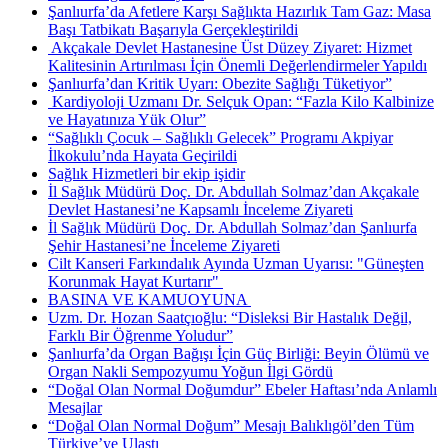
Şanlıurfa’da Afetlere Karşı Sağlıkta Hazırlık Tam Gaz: Masa
Başı Tatbikatı Başarıyla Gerçekleştirildi
​ Akçakale Devlet Hastanesine Üst Düzey Ziyaret: Hizmet
Kalitesinin Artırılması İçin Önemli Değerlendirmeler Yapıldı
Şanlıurfa’dan Kritik Uyarı: Obezite Sağlığı Tüketiyor”
​ Kardiyoloji Uzmanı Dr. Selçuk Opan: “Fazla Kilo Kalbinize
ve Hayatınıza Yük Olur”
“Sağlıklı Çocuk – Sağlıklı Gelecek” Programı Akpiyar
İlkokulu’nda Hayata Geçirildi
Sağlık Hizmetleri bir ekip işidir
İl Sağlık Müdürü Doç. Dr. Abdullah Solmaz’dan Akçakale
Devlet Hastanesi’ne Kapsamlı İnceleme Ziyareti
İl Sağlık Müdürü Doç. Dr. Abdullah Solmaz’dan Şanlıurfa
Şehir Hastanesi’ne İnceleme Ziyareti
Cilt Kanseri Farkındalık Ayında Uzman Uyarısı: "Güneşten
Korunmak Hayat Kurtarır" ​
BASINA VE KAMUOYUNA ​
Uzm. Dr. Hozan Saatçıoğlu: “Disleksi Bir Hastalık Değil,
Farklı Bir Öğrenme Yoludur”
Şanlıurfa’da Organ Bağışı İçin Güç Birliği: Beyin Ölümü ve
Organ Nakli Sempozyumu Yoğun İlgi Gördü
“Doğal Olan Normal Doğumdur” Ebeler Haftası’nda Anlamlı
Mesajlar
“Doğal Olan Normal Doğum” Mesajı Balıklıgöl’den Tüm
Türkiye’ye Ulaştı