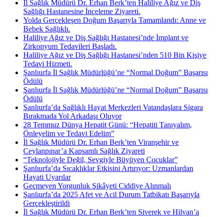
İl Sağlık Müdürü Dr. Erhan Berk’ten Haliliye Ağız ve Diş
Sağlığı Hastanesine İnceleme Ziyareti.
Yolda Gerçekleşen Doğum Başarıyla Tamamlandı: Anne ve
Bebek Sağlıklı.
Haliliye Ağız ve Diş Sağlığı Hastanesi’nde İmplant ve
Zirkonyum Tedavileri Başladı.
Haliliye Ağız ve Diş Sağlığı Hastanesi’nden 510 Bin Kişiye
Tedavi Hizmeti.
Şanlıurfa İl Sağlık Müdürlüğü’ne “Normal Doğum” Başarısı
Ödülü
Şanlıurfa İl Sağlık Müdürlüğü’ne “Normal Doğum” Başarısı
Ödülü
Şanlıurfa’da Sağlıklı Hayat Merkezleri Vatandaşlara Sigara
Bırakmada Yol Arkadaşı Oluyor
28 Temmuz Dünya Hepatit Günü: “Hepatiti Tanıyalım,
Önleyelim ve Tedavi Edelim”
İl Sağlık Müdürü Dr. Erhan Berk’ten Viranşehir ve
Ceylanpınar’a Kapsamlı Sağlık Ziyareti
“Teknolojiyle Değil, Sevgiyle Büyüyen Çocuklar”
Şanlıurfa’da Sıcaklıklar Etkisini Artırıyor: Uzmanlardan
Hayati Uyarılar
Geçmeyen Yorgunluk Şikâyeti Ciddiye Alınmalı
Şanlıurfa’da 2025 Afet ve Acil Durum Tatbikatı Başarıyla
Gerçekleştirildi
İl Sağlık Müdürü Dr. Erhan Berk’ten Siverek ve Hilvan’a