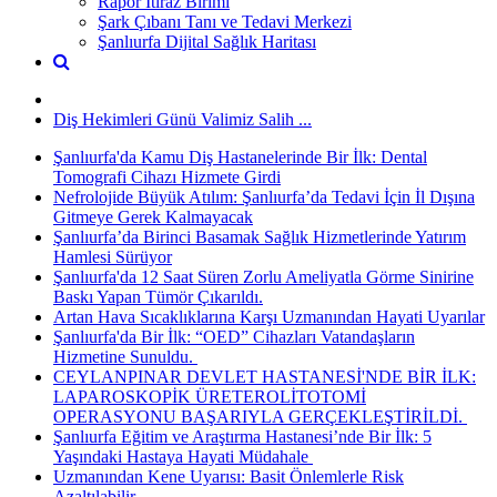
Rapor İtiraz Birimi
Şark Çıbanı Tanı ve Tedavi Merkezi
Şanlıurfa Dijital Sağlık Haritası
Diş Hekimleri Günü Valimiz Salih ...
Şanlıurfa'da Kamu Diş Hastanelerinde Bir İlk: Dental
Tomografi Cihazı Hizmete Girdi
Nefrolojide Büyük Atılım: Şanlıurfa’da Tedavi İçin İl Dışına
Gitmeye Gerek Kalmayacak
Şanlıurfa’da Birinci Basamak Sağlık Hizmetlerinde Yatırım
Hamlesi Sürüyor
Şanlıurfa'da 12 Saat Süren Zorlu Ameliyatla Görme Sinirine
Baskı Yapan Tümör Çıkarıldı.
Artan Hava Sıcaklıklarına Karşı Uzmanından Hayati Uyarılar
Şanlıurfa'da Bir İlk: “OED” Cihazları Vatandaşların
Hizmetine Sunuldu. ​
CEYLANPINAR DEVLET HASTANESİ'NDE BİR İLK:
LAPAROSKOPİK ÜRETEROLİTOTOMİ
OPERASYONU BAŞARIYLA GERÇEKLEŞTİRİLDİ. ​
Şanlıurfa Eğitim ve Araştırma Hastanesi’nde Bir İlk: 5
Yaşındaki Hastaya Hayati Müdahale ​
Uzmanından Kene Uyarısı: Basit Önlemlerle Risk
Azaltılabilir