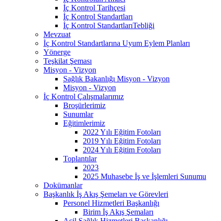
İç Kontrol Tarihçesi
İç Kontrol Standartları
İç Kontrol StandartlarıTebliği
Mevzuat
İç Kontrol Standartlarına Uyum Eylem Planları
Yönerge
Teşkilat Şeması
Misyon - Vizyon
Sağlık Bakanlığı Misyon - Vizyon
Misyon - Vizyon
İç Kontrol Çalışmalarımız
Broşürlerimiz
Sunumlar
Eğitimlerimiz
2022 Yılı Eğitim Fotoları
2019 Yılı Eğitim Fotoları
2024 Yılı Eğitim Fotoları
Toplantılar
2023
2025 Muhasebe İş ve İşlemleri Sunumu
Dokümanlar
Başkanlık İş Akış Şemeları ve Görevleri
Personel Hizmetleri Başkanlığı
Birim İş Akış Şemaları
Acil Sağlık Hizmetleri Başkanlığı