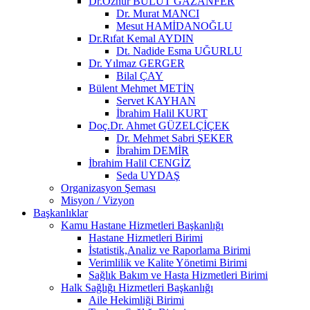
Dr.Öznur BULUT GAZANFER
Dr. Murat MANCI
Mesut HAMİDANOĞLU
Dr.Rıfat Kemal AYDIN
Dt. Nadide Esma UĞURLU
Dr. Yılmaz GERGER
Bilal ÇAY
Bülent Mehmet METİN
Servet KAYHAN
İbrahim Halil KURT
Doç.Dr. Ahmet GÜZELÇİÇEK
Dr. Mehmet Sabri ŞEKER
İbrahim DEMİR
İbrahim Halil CENGİZ
Seda UYDAŞ
Organizasyon Şeması
Misyon / Vizyon
Başkanlıklar
Kamu Hastane Hizmetleri Başkanlığı
Hastane Hizmetleri Birimi
İstatistik,Analiz ve Raporlama Birimi
Verimlilik ve Kalite Yönetimi Birimi
Sağlık Bakım ve Hasta Hizmetleri Birimi
Halk Sağlığı Hizmetleri Başkanlığı
Aile Hekimliği Birimi