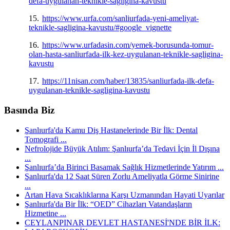
defa-uygulanan-teknikle-sagligina-kavustu
15.
https://www.urfa.com/sanliurfada-yeni-ameliyat-
teknikle-sagligina-kavustu/#google_vignette
16.
https://www.urfadasin.com/yemek-borusunda-tomur-
olan-hasta-sanliurfada-ilk-kez-uygulanan-teknikle-sagligina-
kavustu
17.
https://11nisan.com/haber/13835/sanliurfada-ilk-defa-
uygulanan-teknikle-sagligina-kavustu
Basında Biz
Şanlıurfa'da Kamu Diş Hastanelerinde Bir İlk: Dental
Tomografi ...
Nefrolojide Büyük Atılım: Şanlıurfa’da Tedavi İçin İl Dışına
...
Şanlıurfa’da Birinci Basamak Sağlık Hizmetlerinde Yatırım ...
Şanlıurfa'da 12 Saat Süren Zorlu Ameliyatla Görme Sinirine
...
Artan Hava Sıcaklıklarına Karşı Uzmanından Hayati Uyarılar
Şanlıurfa'da Bir İlk: “OED” Cihazları Vatandaşların
Hizmetine ...
CEYLANPINAR DEVLET HASTANESİ'NDE BİR İLK: