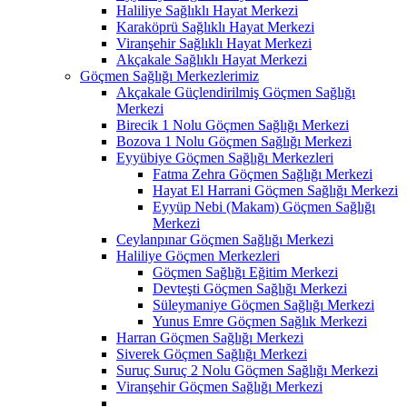
Haliliye Sağlıklı Hayat Merkezi
Karaköprü Sağlıklı Hayat Merkezi
Viranşehir Sağlıklı Hayat Merkezi
Akçakale Sağlıklı Hayat Merkezi
Göçmen Sağlığı Merkezlerimiz
Akçakale Güçlendirilmiş Göçmen Sağlığı
Merkezi
Birecik 1 Nolu Göçmen Sağlığı Merkezi
Bozova 1 Nolu Göçmen Sağlığı Merkezi
Eyyübiye Göçmen Sağlığı Merkezleri
Fatma Zehra Göçmen Sağlığı Merkezi
Hayat El Harrani Göçmen Sağlığı Merkezi
Eyyüp Nebi (Makam) Göçmen Sağlığı
Merkezi
Ceylanpınar Göçmen Sağlığı Merkezi
Haliliye Göçmen Merkezleri
Göçmen Sağlığı Eğitim Merkezi
Devteşti Göçmen Sağlığı Merkezi
Süleymaniye Göçmen Sağlığı Merkezi
Yunus Emre Göçmen Sağlık Merkezi
Harran Göçmen Sağlığı Merkezi
Siverek Göçmen Sağlığı Merkezi
Suruç Suruç 2 Nolu Göçmen Sağlığı Merkezi
Viranşehir Göçmen Sağlığı Merkezi