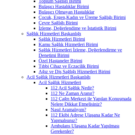
Toplum Sağlığı Birimi
Bulaşıcı Hastalıklar Birimi
Bulaşıcı Olmayan Hastalıklar
Çocuk, Ergen,Kadın ve Üreme Sağlığı Birimi
Çevre Sağlığı Birimi
İzleme, Değerlendime ve İstatistik Birimi
Sağlık Hizmetleri Başkanlığı
Sağlık Hizmetleri Birimi
Kamu Sağlık Hizmetleri Birimi
Sağlık Hizmetleri İzleme, Değerlendirme ve
Denetimi Birimi
Özel Hastaneler Birimi
Tıbbi Cihaz ve Eczacilik Birimi
Ağız ve Diş Sağlığı Hizmetleri Birimi
Acil Sağlık Hizmetleri Başkanlığı
Acil Sağlık Hizmetleri
112 Acil Sağlık Nedir?
112 Ne Zaman Aranır?
112 Çağrı Merkezi ile Yapılan Konuşmada
Nelere Dikkat Etmelisiniz?
Nasıl Aramalıyım?
112 Ekibi Adrese Ulaşana Kadar Ne
Yapmalısınız?
Ambulans Ulaşana Kadar Yapılması
Gerekenler?