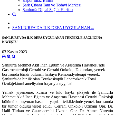
Rapor İtiraz Birimi
Şark Çıbanı Tanı ve Tedavi Merkezi
Şanlıurfa Dijital Sağlık Haritası
ŞANLIURFA’DA İLK DEFA UYGULANAN ...
ŞANLIURFA’DA İLK DEFA UYGULANAN TEKNİKLE SAĞLIĞINA
KAVUŞTU
03 Kasım 2023
Şanlıurfa Mehmet Akif İnan Eğitim ve Araştırma Hastanesi’nde
Gastroenteroloji Cerrahi ve Cerrahi Onkoloji Doktorları, yemek
borusunda tömür bulunan hastaya Kemoradyoterapi vererek,
Şanlıurfa'da bir ilk olan Torakoskopik Laparoskopik Total
Özofajektomi ameliyatını başarıyla uyguladı.
Yemek yiyememe, kusma ve kilo kaybı şikâyeti ile Şanlıurfa
Mehmet Akif İnan Eğitim ve Araştırma Hastanesi Cerrahi Onkoloji
bölümüne başvuran hastanın yapılan tetkiklerinde yemek borusunda
bir tümör olduğu tespit edildi. Cerrahi Onkoloji Uzmanı Opr. Dr.
Halil Türkan ve Gastrocerrahi Uzmanı Opr. Dr. Ahmet Nurettin