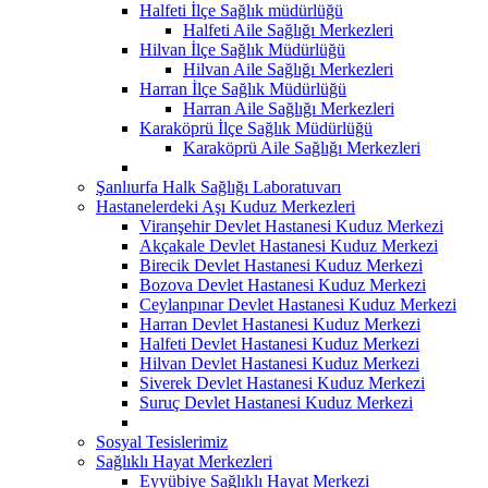
Halfeti İlçe Sağlık müdürlüğü
Halfeti Aile Sağlığı Merkezleri
Hilvan İlçe Sağlık Müdürlüğü
Hilvan Aile Sağlığı Merkezleri
Harran İlçe Sağlık Müdürlüğü
Harran Aile Sağlığı Merkezleri
Karaköprü İlçe Sağlık Müdürlüğü
Karaköprü Aile Sağlığı Merkezleri
Şanlıurfa Halk Sağlığı Laboratuvarı
Hastanelerdeki Aşı Kuduz Merkezleri
Viranşehir Devlet Hastanesi Kuduz Merkezi
Akçakale Devlet Hastanesi Kuduz Merkezi
Birecik Devlet Hastanesi Kuduz Merkezi
Bozova Devlet Hastanesi Kuduz Merkezi
Ceylanpınar Devlet Hastanesi Kuduz Merkezi
Harran Devlet Hastanesi Kuduz Merkezi
Halfeti Devlet Hastanesi Kuduz Merkezi
Hilvan Devlet Hastanesi Kuduz Merkezi
Siverek Devlet Hastanesi Kuduz Merkezi
Suruç Devlet Hastanesi Kuduz Merkezi
Sosyal Tesislerimiz
Sağlıklı Hayat Merkezleri
Eyyübiye Sağlıklı Hayat Merkezi