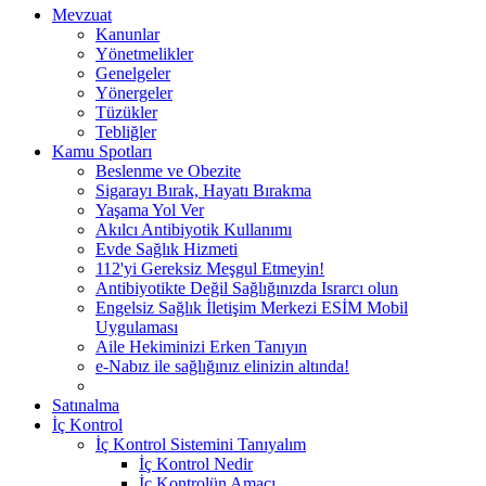
Mevzuat
Kanunlar
Yönetmelikler
Genelgeler
Yönergeler
Tüzükler
Tebliğler
Kamu Spotları
Beslenme ve Obezite
Sigarayı Bırak, Hayatı Bırakma
Yaşama Yol Ver
Akılcı Antibiyotik Kullanımı
Evde Sağlık Hizmeti
112'yi Gereksiz Meşgul Etmeyin!
Antibiyotikte Değil Sağlığınızda Israrcı olun
Engelsiz Sağlık İletişim Merkezi ESİM Mobil
Uygulaması
Aile Hekiminizi Erken Tanıyın
e-Nabız ile sağlığınız elinizin altında!
Satınalma
İç Kontrol
İç Kontrol Sistemini Tanıyalım
İç Kontrol Nedir
İç Kontrolün Amacı