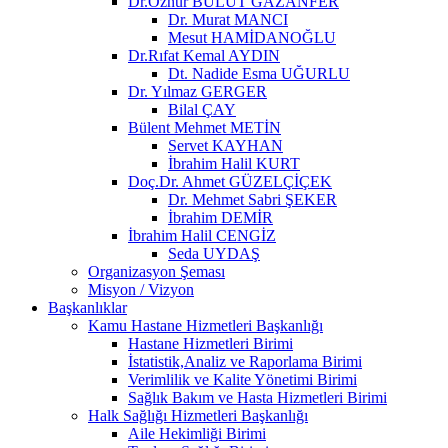
Dr.Öznur BULUT GAZANFER
Dr. Murat MANCI
Mesut HAMİDANOĞLU
Dr.Rıfat Kemal AYDIN
Dt. Nadide Esma UĞURLU
Dr. Yılmaz GERGER
Bilal ÇAY
Bülent Mehmet METİN
Servet KAYHAN
İbrahim Halil KURT
Doç.Dr. Ahmet GÜZELÇİÇEK
Dr. Mehmet Sabri ŞEKER
İbrahim DEMİR
İbrahim Halil CENGİZ
Seda UYDAŞ
Organizasyon Şeması
Misyon / Vizyon
Başkanlıklar
Kamu Hastane Hizmetleri Başkanlığı
Hastane Hizmetleri Birimi
İstatistik,Analiz ve Raporlama Birimi
Verimlilik ve Kalite Yönetimi Birimi
Sağlık Bakım ve Hasta Hizmetleri Birimi
Halk Sağlığı Hizmetleri Başkanlığı
Aile Hekimliği Birimi