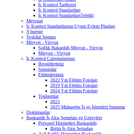
İç Kontrol Tarihçesi
İç Kontrol Standartları
İç Kontrol StandartlarıTebliği
Mevzuat
İç Kontrol Standartlarına Uyum Eylem Planları
Yönerge
Teşkilat Şeması
Misyon - Vizyon
Sağlık Bakanlığı Misyon - Vizyon
Misyon - Vizyon
İç Kontrol Çalışmalarımız
Broşürlerimiz
Sunumlar
Eğitimlerimiz
2022 Yılı Eğitim Fotoları
2019 Yılı Eğitim Fotoları
2024 Yılı Eğitim Fotoları
Toplantılar
2023
2025 Muhasebe İş ve İşlemleri Sunumu
Dokümanlar
Başkanlık İş Akış Şemeları ve Görevleri
Personel Hizmetleri Başkanlığı
Birim İş Akış Şemaları
Acil Sağlık Hizmetleri Başkanlığı