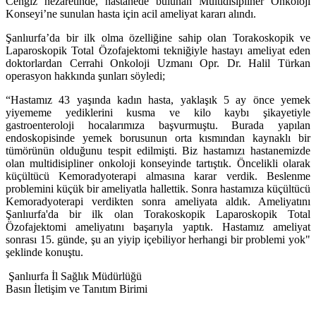
Cengiz nezaretinde, hastanede bulunan Multidisipliner Onkoloji
Konseyi’ne sunulan hasta için acil ameliyat kararı alındı.
Şanlıurfa’da bir ilk olma özelliğine sahip olan Torakoskopik ve
Laparoskopik Total Özofajektomi tekniğiyle hastayı ameliyat eden
doktorlardan Cerrahi Onkoloji Uzmanı Opr. Dr. Halil Türkan
operasyon hakkında şunları söyledi;
“Hastamız 43 yaşında kadın hasta, yaklaşık 5 ay önce yemek
yiyememe yediklerini kusma ve kilo kaybı şikayetiyle
gastroenteroloji hocalarımıza başvurmuştu. Burada yapılan
endoskopisinde yemek borusunun orta kısmından kaynaklı bir
tümörünün olduğunu tespit edilmişti. Biz hastamızı hastanemizde
olan multidisipliner onkoloji konseyinde tartıştık. Öncelikli olarak
küçültücü Kemoradyoterapi almasına karar verdik. Beslenme
problemini küçük bir ameliyatla hallettik. Sonra hastamıza küçültücü
Kemoradyoterapi verdikten sonra ameliyata aldık. Ameliyatını
Şanlıurfa'da bir ilk olan Torakoskopik Laparoskopik Total
Özofajektomi ameliyatını başarıyla yaptık. Hastamız ameliyat
sonrası 15. günde, şu an yiyip içebiliyor herhangi bir problemi yok"
şeklinde konuştu.
Şanlıurfa İl Sağlık Müdürlüğü
Basın İletişim ve Tanıtım Birimi