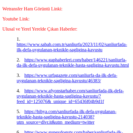
Wetransfer Ham Görüntü Linki:
Youtube Link:
Ulusal ve Yerel Yerelde Çıkan Haberler:
1.
https://www.sabah.com.tr/sanliurfa/2023/11/02/sanliurfada-
ilk-defa-uygulanan-teknikle-sagligina-kavustu
2.
https://www.gaphaberleri.com/haber/146221/sanliurfa-
da-ilk-defa-uygulanan-teknikle-hasta-sagligina-kavustu.html
3.
https://www.urfagazete.com/sanliurfa-da-ilk-defa-
uygulanan-teknikle-sagligina-kavustu/46383/
4.
https://www.afyonstarhaber.com/sanliurfada-ilk-defa-
uygulanan-teknikle-hasta-sagligina-kavustu/?
feed_id=125076&_unique_id=65436f04b9d1f
5.
https://hibya.com/sanliurfada-ilk-defa-uygulanan-
teknikle-hasta-sagligina-kavustu-214038?
utm_source=dlvr.it&utm_medium=twitter
6.
https://www.guneydogutv.com/haber/sanliurfada-ilk-