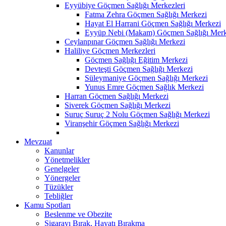
Eyyübiye Göçmen Sağlığı Merkezleri
Fatma Zehra Göçmen Sağlığı Merkezi
Hayat El Harrani Göçmen Sağlığı Merkezi
Eyyüp Nebi (Makam) Göçmen Sağlığı Merk
Ceylanpınar Göçmen Sağlığı Merkezi
Haliliye Göçmen Merkezleri
Göçmen Sağlığı Eğitim Merkezi
Devteşti Göçmen Sağlığı Merkezi
Süleymaniye Göçmen Sağlığı Merkezi
Yunus Emre Göçmen Sağlık Merkezi
Harran Göçmen Sağlığı Merkezi
Siverek Göçmen Sağlığı Merkezi
Suruç Suruç 2 Nolu Göçmen Sağlığı Merkezi
Viranşehir Göçmen Sağlığı Merkezi
Mevzuat
Kanunlar
Yönetmelikler
Genelgeler
Yönergeler
Tüzükler
Tebliğler
Kamu Spotları
Beslenme ve Obezite
Sigarayı Bırak, Hayatı Bırakma