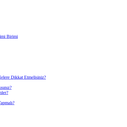
imi Birimi
elere Dikkat Etmelisiniz?
ısınız?
nler?
Yapmalı?