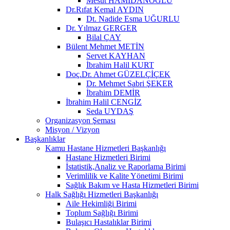
Mesut HAMİDANOĞLU
Dr.Rıfat Kemal AYDIN
Dt. Nadide Esma UĞURLU
Dr. Yılmaz GERGER
Bilal ÇAY
Bülent Mehmet METİN
Servet KAYHAN
İbrahim Halil KURT
Doç.Dr. Ahmet GÜZELÇİÇEK
Dr. Mehmet Sabri ŞEKER
İbrahim DEMİR
İbrahim Halil CENGİZ
Seda UYDAŞ
Organizasyon Şeması
Misyon / Vizyon
Başkanlıklar
Kamu Hastane Hizmetleri Başkanlığı
Hastane Hizmetleri Birimi
İstatistik,Analiz ve Raporlama Birimi
Verimlilik ve Kalite Yönetimi Birimi
Sağlık Bakım ve Hasta Hizmetleri Birimi
Halk Sağlığı Hizmetleri Başkanlığı
Aile Hekimliği Birimi
Toplum Sağlığı Birimi
Bulaşıcı Hastalıklar Birimi