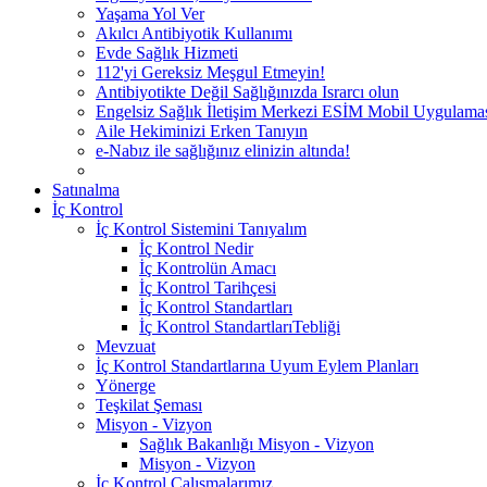
Yaşama Yol Ver
Akılcı Antibiyotik Kullanımı
Evde Sağlık Hizmeti
112'yi Gereksiz Meşgul Etmeyin!
Antibiyotikte Değil Sağlığınızda Israrcı olun
Engelsiz Sağlık İletişim Merkezi ESİM Mobil Uygulama
Aile Hekiminizi Erken Tanıyın
e-Nabız ile sağlığınız elinizin altında!
Satınalma
İç Kontrol
İç Kontrol Sistemini Tanıyalım
İç Kontrol Nedir
İç Kontrolün Amacı
İç Kontrol Tarihçesi
İç Kontrol Standartları
İç Kontrol StandartlarıTebliği
Mevzuat
İç Kontrol Standartlarına Uyum Eylem Planları
Yönerge
Teşkilat Şeması
Misyon - Vizyon
Sağlık Bakanlığı Misyon - Vizyon
Misyon - Vizyon
İç Kontrol Çalışmalarımız