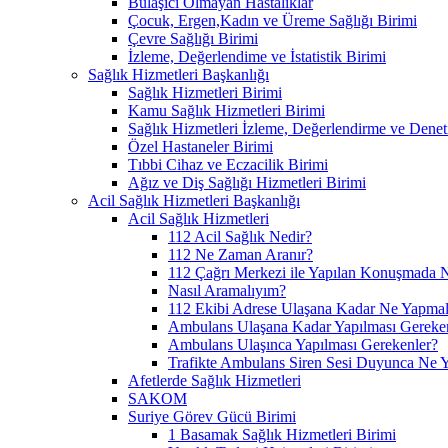
Bulaşıcı Olmayan Hastalıklar
Çocuk, Ergen,Kadın ve Üreme Sağlığı Birimi
Çevre Sağlığı Birimi
İzleme, Değerlendime ve İstatistik Birimi
Sağlık Hizmetleri Başkanlığı
Sağlık Hizmetleri Birimi
Kamu Sağlık Hizmetleri Birimi
Sağlık Hizmetleri İzleme, Değerlendirme ve Denet
Özel Hastaneler Birimi
Tıbbi Cihaz ve Eczacilik Birimi
Ağız ve Diş Sağlığı Hizmetleri Birimi
Acil Sağlık Hizmetleri Başkanlığı
Acil Sağlık Hizmetleri
112 Acil Sağlık Nedir?
112 Ne Zaman Aranır?
112 Çağrı Merkezi ile Yapılan Konuşmada N
Nasıl Aramalıyım?
112 Ekibi Adrese Ulaşana Kadar Ne Yapmal
Ambulans Ulaşana Kadar Yapılması Gereke
Ambulans Ulaşınca Yapılması Gerekenler?
Trafikte Ambulans Siren Sesi Duyunca Ne 
Afetlerde Sağlık Hizmetleri
SAKOM
Suriye Görev Gücü Birimi
1 Basamak Sağlık Hizmetleri Birimi