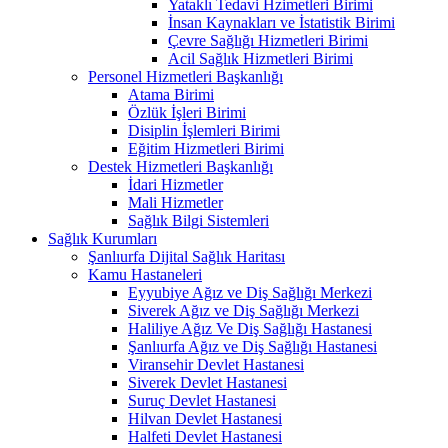
Yataklı Tedavi Hzimetleri Birimi
İnsan Kaynakları ve İstatistik Birimi
Çevre Sağlığı Hizmetleri Birimi
Acil Sağlık Hizmetleri Birimi
Personel Hizmetleri Başkanlığı
Atama Birimi
Özlük İşleri Birimi
Disiplin İşlemleri Birimi
Eğitim Hizmetleri Birimi
Destek Hizmetleri Başkanlığı
İdari Hizmetler
Mali Hizmetler
Sağlık Bilgi Sistemleri
Sağlık Kurumları
Şanlıurfa Dijital Sağlık Haritası
Kamu Hastaneleri
Eyyubiye Ağız ve Diş Sağlığı Merkezi
Siverek Ağız ve Diş Sağlığı Merkezi
Haliliye Ağız Ve Diş Sağlığı Hastanesi
Şanlıurfa Ağız ve Diş Sağlığı Hastanesi
Viransehir Devlet Hastanesi
Siverek Devlet Hastanesi
Suruç Devlet Hastanesi
Hilvan Devlet Hastanesi
Halfeti Devlet Hastanesi