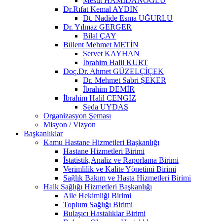
Mesut HAMİDANOĞLU
Dr.Rıfat Kemal AYDIN
Dt. Nadide Esma UĞURLU
Dr. Yılmaz GERGER
Bilal ÇAY
Bülent Mehmet METİN
Servet KAYHAN
İbrahim Halil KURT
Doç.Dr. Ahmet GÜZELÇİÇEK
Dr. Mehmet Sabri ŞEKER
İbrahim DEMİR
İbrahim Halil CENGİZ
Seda UYDAŞ
Organizasyon Şeması
Misyon / Vizyon
Başkanlıklar
Kamu Hastane Hizmetleri Başkanlığı
Hastane Hizmetleri Birimi
İstatistik,Analiz ve Raporlama Birimi
Verimlilik ve Kalite Yönetimi Birimi
Sağlık Bakım ve Hasta Hizmetleri Birimi
Halk Sağlığı Hizmetleri Başkanlığı
Aile Hekimliği Birimi
Toplum Sağlığı Birimi
Bulaşıcı Hastalıklar Birimi