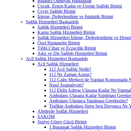
Bulaşıcı Olmayan Hastalıklar
Çocuk, Ergen,Kadın ve Üreme Sağlığı Birimi
Çevre Sağlığı Birimi
İzleme, Değerlendime ve İstatistik Birimi
Sağlık Hizmetleri Başkanlığı
Sağlık Hizmetleri Birimi
Kamu Sağlık Hizmetleri Birimi
Sağlık Hizmetleri İzleme, Değerlendirme ve Denet
Özel Hastaneler Birimi
Tıbbi Cihaz ve Eczacilik Birimi
Ağız ve Diş Sağlığı Hizmetleri Birimi
Acil Sağlık Hizmetleri Başkanlığı
Acil Sağlık Hizmetleri
112 Acil Sağlık Nedir?
112 Ne Zaman Aranır?
112 Çağrı Merkezi ile Yapılan Konuşmada N
Nasıl Aramalıyım?
112 Ekibi Adrese Ulaşana Kadar Ne Yapmal
Ambulans Ulaşana Kadar Yapılması Gereke
Ambulans Ulaşınca Yapılması Gerekenler?
Trafikte Ambulans Siren Sesi Duyunca Ne 
Afetlerde Sağlık Hizmetleri
SAKOM
Suriye Görev Gücü Birimi
1 Basamak Sağlık Hizmetleri Birimi