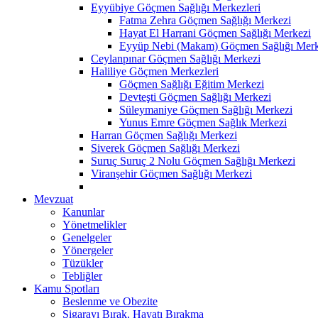
Eyyübiye Göçmen Sağlığı Merkezleri
Fatma Zehra Göçmen Sağlığı Merkezi
Hayat El Harrani Göçmen Sağlığı Merkezi
Eyyüp Nebi (Makam) Göçmen Sağlığı Merk
Ceylanpınar Göçmen Sağlığı Merkezi
Haliliye Göçmen Merkezleri
Göçmen Sağlığı Eğitim Merkezi
Devteşti Göçmen Sağlığı Merkezi
Süleymaniye Göçmen Sağlığı Merkezi
Yunus Emre Göçmen Sağlık Merkezi
Harran Göçmen Sağlığı Merkezi
Siverek Göçmen Sağlığı Merkezi
Suruç Suruç 2 Nolu Göçmen Sağlığı Merkezi
Viranşehir Göçmen Sağlığı Merkezi
Mevzuat
Kanunlar
Yönetmelikler
Genelgeler
Yönergeler
Tüzükler
Tebliğler
Kamu Spotları
Beslenme ve Obezite
Sigarayı Bırak, Hayatı Bırakma