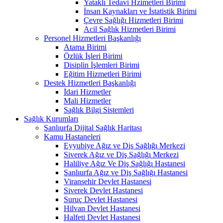
Yataklı Tedavi Hzimetleri Birimi
İnsan Kaynakları ve İstatistik Birimi
Çevre Sağlığı Hizmetleri Birimi
Acil Sağlık Hizmetleri Birimi
Personel Hizmetleri Başkanlığı
Atama Birimi
Özlük İşleri Birimi
Disiplin İşlemleri Birimi
Eğitim Hizmetleri Birimi
Destek Hizmetleri Başkanlığı
İdari Hizmetler
Mali Hizmetler
Sağlık Bilgi Sistemleri
Sağlık Kurumları
Şanlıurfa Dijital Sağlık Haritası
Kamu Hastaneleri
Eyyubiye Ağız ve Diş Sağlığı Merkezi
Siverek Ağız ve Diş Sağlığı Merkezi
Haliliye Ağız Ve Diş Sağlığı Hastanesi
Şanlıurfa Ağız ve Diş Sağlığı Hastanesi
Viransehir Devlet Hastanesi
Siverek Devlet Hastanesi
Suruç Devlet Hastanesi
Hilvan Devlet Hastanesi
Halfeti Devlet Hastanesi