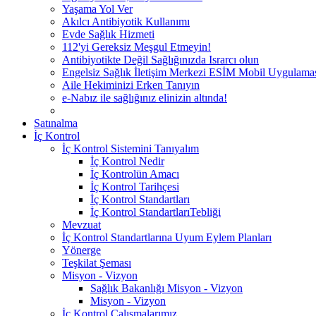
Yaşama Yol Ver
Akılcı Antibiyotik Kullanımı
Evde Sağlık Hizmeti
112'yi Gereksiz Meşgul Etmeyin!
Antibiyotikte Değil Sağlığınızda Israrcı olun
Engelsiz Sağlık İletişim Merkezi ESİM Mobil Uygulama
Aile Hekiminizi Erken Tanıyın
e-Nabız ile sağlığınız elinizin altında!
Satınalma
İç Kontrol
İç Kontrol Sistemini Tanıyalım
İç Kontrol Nedir
İç Kontrolün Amacı
İç Kontrol Tarihçesi
İç Kontrol Standartları
İç Kontrol StandartlarıTebliği
Mevzuat
İç Kontrol Standartlarına Uyum Eylem Planları
Yönerge
Teşkilat Şeması
Misyon - Vizyon
Sağlık Bakanlığı Misyon - Vizyon
Misyon - Vizyon
İç Kontrol Çalışmalarımız