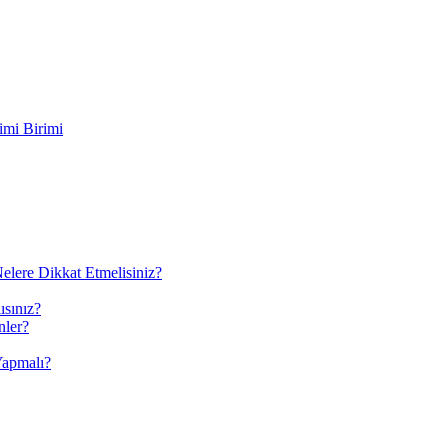
imi Birimi
elere Dikkat Etmelisiniz?
ısınız?
nler?
Yapmalı?