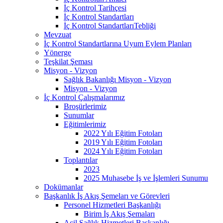
İç Kontrol Tarihçesi
İç Kontrol Standartları
İç Kontrol StandartlarıTebliği
Mevzuat
İç Kontrol Standartlarına Uyum Eylem Planları
Yönerge
Teşkilat Şeması
Misyon - Vizyon
Sağlık Bakanlığı Misyon - Vizyon
Misyon - Vizyon
İç Kontrol Çalışmalarımız
Broşürlerimiz
Sunumlar
Eğitimlerimiz
2022 Yılı Eğitim Fotoları
2019 Yılı Eğitim Fotoları
2024 Yılı Eğitim Fotoları
Toplantılar
2023
2025 Muhasebe İş ve İşlemleri Sunumu
Dokümanlar
Başkanlık İş Akış Şemeları ve Görevleri
Personel Hizmetleri Başkanlığı
Birim İş Akış Şemaları
Acil Sağlık Hizmetleri Başkanlığı