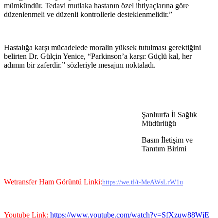
mümkündür. Tedavi mutlaka hastanın özel ihtiyaçlarına göre
düzenlenmeli ve düzenli kontrollerle desteklenmelidir.”
Hastalığa karşı mücadelede moralin yüksek tutulması gerektiğini
belirten Dr. Gülçin Yenice, “Parkinson’a karşı: Güçlü kal, her
adımın bir zaferdir.” sözleriyle mesajını noktaladı.
Şanlıurfa İl Sağlık
Müdürlüğü
Basın İletişim ve
Tanıtım Birimi
Wetransfer Ham Görüntü Linki:
https://we.tl/t-MeAWsLrW1u
Youtube Link:
https://www.youtube.com/watch?v=SfXzuw88WjE