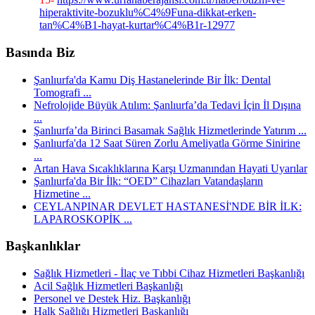
hiperaktivite-bozuklu%C4%9Funa-dikkat-erken-
tan%C4%B1-hayat-kurtar%C4%B1r-12977
Basında Biz
Şanlıurfa'da Kamu Diş Hastanelerinde Bir İlk: Dental
Tomografi ...
Nefrolojide Büyük Atılım: Şanlıurfa’da Tedavi İçin İl Dışına
...
Şanlıurfa’da Birinci Basamak Sağlık Hizmetlerinde Yatırım ...
Şanlıurfa'da 12 Saat Süren Zorlu Ameliyatla Görme Sinirine
...
Artan Hava Sıcaklıklarına Karşı Uzmanından Hayati Uyarılar
Şanlıurfa'da Bir İlk: “OED” Cihazları Vatandaşların
Hizmetine ...
CEYLANPINAR DEVLET HASTANESİ'NDE BİR İLK:
LAPAROSKOPİK ...
Başkanlıklar
Sağlık Hizmetleri - İlaç ve Tıbbi Cihaz Hizmetleri Başkanlığı
Acil Sağlık Hizmetleri Başkanlığı
Personel ve Destek Hiz. Başkanlığı
Halk Sağlığı Hizmetleri Başkanlığı