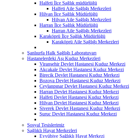
Halfeti İlçe Sağlık müdürlüğü
Halfeti Aile Sağlığı Merkezleri
Hilvan İlçe Sağlık Müdürlüğü
Hilvan Aile Sağlığı Merkezleri
Harran İlçe Sağlık Müdürlüğü
Harran Aile Sağlığı Merkezleri
Karaköprü İlçe Sağlık Müdürlüğü
Karaköprü Aile Sağlığı Merkezleri
Şanlıurfa Halk Sağlığı Laboratuvarı
Hastanelerdeki Aşı Kuduz Merkezleri
Viranşehir Devlet Hastanesi Kuduz Merkezi
Akçakale Devlet Hastanesi Kuduz Merkezi
Birecik Devlet Hastanesi Kuduz Merkezi
Bozova Devlet Hastanesi Kuduz Merkezi
Ceylanpınar Devlet Hastanesi Kuduz Merkezi
Harran Devlet Hastanesi Kuduz Merkezi
Halfeti Devlet Hastanesi Kuduz Merkezi
Hilvan Devlet Hastanesi Kuduz Merkezi
Siverek Devlet Hastanesi Kuduz Merkezi
Suruç Devlet Hastanesi Kuduz Merkezi
Sosyal Tesislerimiz
Sağlıklı Hayat Merkezleri
Eyyübiye Sağlıklı Hayat Merkezi