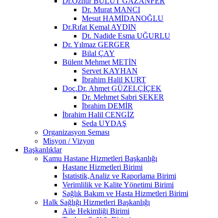
Dr.Öznur BULUT GAZANFER
Dr. Murat MANCI
Mesut HAMİDANOĞLU
Dr.Rıfat Kemal AYDIN
Dt. Nadide Esma UĞURLU
Dr. Yılmaz GERGER
Bilal ÇAY
Bülent Mehmet METİN
Servet KAYHAN
İbrahim Halil KURT
Doç.Dr. Ahmet GÜZELÇİÇEK
Dr. Mehmet Sabri ŞEKER
İbrahim DEMİR
İbrahim Halil CENGİZ
Seda UYDAŞ
Organizasyon Şeması
Misyon / Vizyon
Başkanlıklar
Kamu Hastane Hizmetleri Başkanlığı
Hastane Hizmetleri Birimi
İstatistik,Analiz ve Raporlama Birimi
Verimlilik ve Kalite Yönetimi Birimi
Sağlık Bakım ve Hasta Hizmetleri Birimi
Halk Sağlığı Hizmetleri Başkanlığı
Aile Hekimliği Birimi