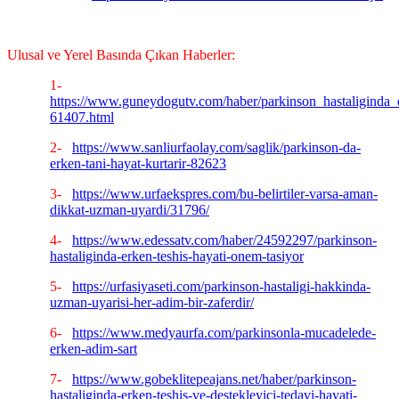
Ulusal ve Yerel Basında Çıkan Haberler:
1-
https://www.guneydogutv.com/haber/parkinson_hastaliginda_e
61407.html
2-
https://www.sanliurfaolay.com/saglik/parkinson-da-
erken-tani-hayat-kurtarir-82623
3-
https://www.urfaekspres.com/bu-belirtiler-varsa-aman-
dikkat-uzman-uyardi/31796/
4-
https://www.edessatv.com/haber/24592297/parkinson-
hastaliginda-erken-teshis-hayati-onem-tasiyor
5-
https://urfasiyaseti.com/parkinson-hastaligi-hakkinda-
uzman-uyarisi-her-adim-bir-zaferdir/
6-
https://www.medyaurfa.com/parkinsonla-mucadelede-
erken-adim-sart
7-
https://www.gobeklitepeajans.net/haber/parkinson-
hastaliginda-erken-teshis-ve-destekleyici-tedavi-hayati-