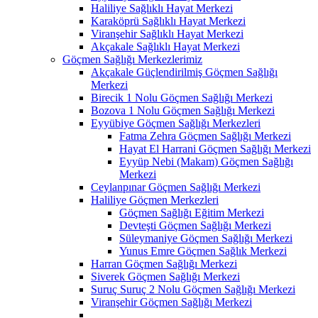
Haliliye Sağlıklı Hayat Merkezi
Karaköprü Sağlıklı Hayat Merkezi
Viranşehir Sağlıklı Hayat Merkezi
Akçakale Sağlıklı Hayat Merkezi
Göçmen Sağlığı Merkezlerimiz
Akçakale Güçlendirilmiş Göçmen Sağlığı
Merkezi
Birecik 1 Nolu Göçmen Sağlığı Merkezi
Bozova 1 Nolu Göçmen Sağlığı Merkezi
Eyyübiye Göçmen Sağlığı Merkezleri
Fatma Zehra Göçmen Sağlığı Merkezi
Hayat El Harrani Göçmen Sağlığı Merkezi
Eyyüp Nebi (Makam) Göçmen Sağlığı
Merkezi
Ceylanpınar Göçmen Sağlığı Merkezi
Haliliye Göçmen Merkezleri
Göçmen Sağlığı Eğitim Merkezi
Devteşti Göçmen Sağlığı Merkezi
Süleymaniye Göçmen Sağlığı Merkezi
Yunus Emre Göçmen Sağlık Merkezi
Harran Göçmen Sağlığı Merkezi
Siverek Göçmen Sağlığı Merkezi
Suruç Suruç 2 Nolu Göçmen Sağlığı Merkezi
Viranşehir Göçmen Sağlığı Merkezi