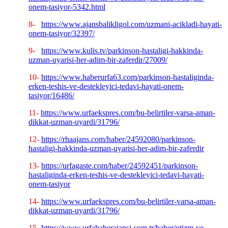
onem-tasiyor-5342.html
8-
https://www.ajansbalikligol.com/uzmani-acikladi-hayati-
onem-tasiyor/32397/
9-
https://www.kulis.tv/parkinson-hastaligi-hakkinda-
uzman-uyarisi-her-adim-bir-zaferdir/27009/
10-
https://www.haberurfa63.com/parkinson-hastaliginda-
erken-teshis-ve-destekleyici-tedavi-hayati-onem-
tasiyor/16486/
11-
https://www.urfaekspres.com/bu-belirtiler-varsa-aman-
dikkat-uzman-uyardi/31796/
12-
https://rhaajans.com/haber/24592080/parkinson-
hastaligi-hakkinda-uzman-uyarisi-her-adim-bir-zaferdir
13-
https://urfagaste.com/haber/24592451/parkinson-
hastaliginda-erken-teshis-ve-destekleyici-tedavi-hayati-
onem-tasiyor
14-
https://www.urfaekspres.com/bu-belirtiler-varsa-aman-
dikkat-uzman-uyardi/31796/
15-
https://www.urfahaberajansi.com.tr/haber/otizm-ve-