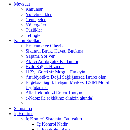
Mevzuat
Kanunlar
Yönetmelikler
Genelgeler
Yönergeler
Tüzükler
Tebliğler
Kamu Spotları
Beslenme ve Obezite
Sigarayı Bırak, Hayatı Bırakma
Yaşama Yol Ver
Akılcı Antibiyotik Kullanımı
Evde Sağlık Hizmeti
112'yi Gereksiz Meşgul Etmeyin!
Antibiyotikte Değil Sağlığınızda Israrcı olun
Engelsiz Sağlık İletişim Merkezi ESİM Mobil
Uygulaması
Aile Hekiminizi Erken Tanıyın
e-Nabız ile sağlığınız elinizin altında!
Satınalma
İç Kontrol
İç Kontrol Sistemini Tanıyalım
İç Kontrol Nedir
İç Kontrolün Amacı