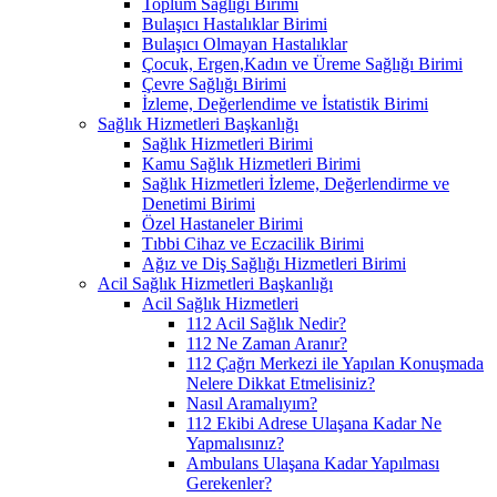
Toplum Sağlığı Birimi
Bulaşıcı Hastalıklar Birimi
Bulaşıcı Olmayan Hastalıklar
Çocuk, Ergen,Kadın ve Üreme Sağlığı Birimi
Çevre Sağlığı Birimi
İzleme, Değerlendime ve İstatistik Birimi
Sağlık Hizmetleri Başkanlığı
Sağlık Hizmetleri Birimi
Kamu Sağlık Hizmetleri Birimi
Sağlık Hizmetleri İzleme, Değerlendirme ve
Denetimi Birimi
Özel Hastaneler Birimi
Tıbbi Cihaz ve Eczacilik Birimi
Ağız ve Diş Sağlığı Hizmetleri Birimi
Acil Sağlık Hizmetleri Başkanlığı
Acil Sağlık Hizmetleri
112 Acil Sağlık Nedir?
112 Ne Zaman Aranır?
112 Çağrı Merkezi ile Yapılan Konuşmada
Nelere Dikkat Etmelisiniz?
Nasıl Aramalıyım?
112 Ekibi Adrese Ulaşana Kadar Ne
Yapmalısınız?
Ambulans Ulaşana Kadar Yapılması
Gerekenler?