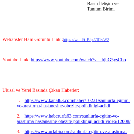
Basın İletişim ve
Tanıtım Birimi
Wetransfer Ham Görüntü Linki:
https://we.tl/t-PJp2701vW2
Youtube Link:
https://www.youtube.com/watch?v=_bjhG5ysCbo
Ulusal ve Yerel Basında Çıkan Haberler:
1.
https://www.kanal63.com/haber/10231/sanliurfa-egitim-
ve-arastirma-hastanesine-obezite-poliklinigi-acildi
2.
https://www.haberurfa63.com/sanliurfa-egitim-ve-
arastirma-hastanesine-obezite-poliklinigi-acildi-video/12008/
3.
https://www.urfabir.com/sanliurfa-egitim-ve-arastirma-