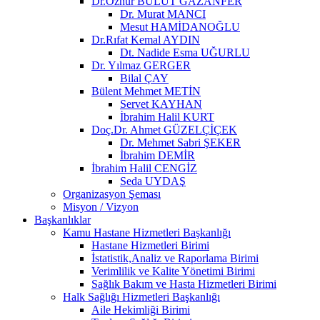
Dr.Öznur BULUT GAZANFER
Dr. Murat MANCI
Mesut HAMİDANOĞLU
Dr.Rıfat Kemal AYDIN
Dt. Nadide Esma UĞURLU
Dr. Yılmaz GERGER
Bilal ÇAY
Bülent Mehmet METİN
Servet KAYHAN
İbrahim Halil KURT
Doç.Dr. Ahmet GÜZELÇİÇEK
Dr. Mehmet Sabri ŞEKER
İbrahim DEMİR
İbrahim Halil CENGİZ
Seda UYDAŞ
Organizasyon Şeması
Misyon / Vizyon
Başkanlıklar
Kamu Hastane Hizmetleri Başkanlığı
Hastane Hizmetleri Birimi
İstatistik,Analiz ve Raporlama Birimi
Verimlilik ve Kalite Yönetimi Birimi
Sağlık Bakım ve Hasta Hizmetleri Birimi
Halk Sağlığı Hizmetleri Başkanlığı
Aile Hekimliği Birimi