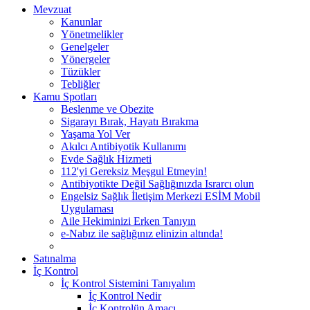
Mevzuat
Kanunlar
Yönetmelikler
Genelgeler
Yönergeler
Tüzükler
Tebliğler
Kamu Spotları
Beslenme ve Obezite
Sigarayı Bırak, Hayatı Bırakma
Yaşama Yol Ver
Akılcı Antibiyotik Kullanımı
Evde Sağlık Hizmeti
112'yi Gereksiz Meşgul Etmeyin!
Antibiyotikte Değil Sağlığınızda Israrcı olun
Engelsiz Sağlık İletişim Merkezi ESİM Mobil
Uygulaması
Aile Hekiminizi Erken Tanıyın
e-Nabız ile sağlığınız elinizin altında!
Satınalma
İç Kontrol
İç Kontrol Sistemini Tanıyalım
İç Kontrol Nedir
İç Kontrolün Amacı