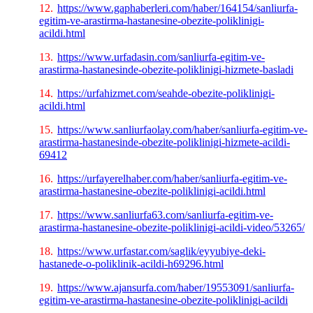
12.
https://www.gaphaberleri.com/haber/164154/sanliurfa-
egitim-ve-arastirma-hastanesine-obezite-poliklinigi-
acildi.html
13.
https://www.urfadasin.com/sanliurfa-egitim-ve-
arastirma-hastanesinde-obezite-poliklinigi-hizmete-basladi
14.
https://urfahizmet.com/seahde-obezite-poliklinigi-
acildi.html
15.
https://www.sanliurfaolay.com/haber/sanliurfa-egitim-ve-
arastirma-hastanesinde-obezite-poliklinigi-hizmete-acildi-
69412
16.
https://urfayerelhaber.com/haber/sanliurfa-egitim-ve-
arastirma-hastanesine-obezite-poliklinigi-acildi.html
17.
https://www.sanliurfa63.com/sanliurfa-egitim-ve-
arastirma-hastanesine-obezite-poliklinigi-acildi-video/53265/
18.
https://www.urfastar.com/saglik/eyyubiye-deki-
hastanede-o-poliklinik-acildi-h69296.html
19.
https://www.ajansurfa.com/haber/19553091/sanliurfa-
egitim-ve-arastirma-hastanesine-obezite-poliklinigi-acildi