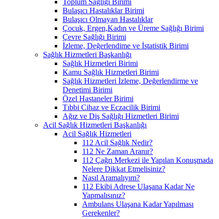
Toplum Sağlığı Birimi
Bulaşıcı Hastalıklar Birimi
Bulaşıcı Olmayan Hastalıklar
Çocuk, Ergen,Kadın ve Üreme Sağlığı Birimi
Çevre Sağlığı Birimi
İzleme, Değerlendime ve İstatistik Birimi
Sağlık Hizmetleri Başkanlığı
Sağlık Hizmetleri Birimi
Kamu Sağlık Hizmetleri Birimi
Sağlık Hizmetleri İzleme, Değerlendirme ve
Denetimi Birimi
Özel Hastaneler Birimi
Tıbbi Cihaz ve Eczacilik Birimi
Ağız ve Diş Sağlığı Hizmetleri Birimi
Acil Sağlık Hizmetleri Başkanlığı
Acil Sağlık Hizmetleri
112 Acil Sağlık Nedir?
112 Ne Zaman Aranır?
112 Çağrı Merkezi ile Yapılan Konuşmada
Nelere Dikkat Etmelisiniz?
Nasıl Aramalıyım?
112 Ekibi Adrese Ulaşana Kadar Ne
Yapmalısınız?
Ambulans Ulaşana Kadar Yapılması
Gerekenler?