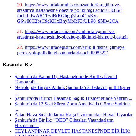
20.
https://www.urfakurtulus.com/sanliurfa-egitim-ve-
arastirma-hastanesine-obezite-poliklinigi-acildi/13686/?
fbclid=IwAR1TwtBrRGbgqZLooCrxKv-
G6w88C2bsC9cKHxBhyMoRF3rUL90_9NIw2CA
21.
https://www.urfadasin.com/sanliurfa-egitim-ve-
arastirma-hastanesinde-obezite-poliklinigi-hizmete-basladi
22.
https://www.urfadegisim.com/artik-il-disina-gitmeye-
gerek-yok-poliklinigi-sanliurfa-da-acildi/98322/
Basında Biz
Şanlıurfa'da Kamu Diş Hastanelerinde Bir İlk: Dental
Tomografi ...
Nefrolojide Büyük Atılım: Şanlıurfa’da Tedavi İçin İl Dışına
...
Şanlıurfa’da Birinci Basamak Sağlık Hizmetlerinde Yatırım ...
Şanlıurfa'da 12 Saat Süren Zorlu Ameliyatla Görme Sinirine
...
Artan Hava Sıcaklıklarına Karşı Uzmanından Hayati Uyarılar
Şanlıurfa'da Bir İlk: “OED” Cihazları Vatandaşların
Hizmetine ...
CEYLANPINAR DEVLET HASTANESİ'NDE BİR İLK: