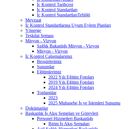
İç Kontrol Tarihçesi
İç Kontrol Standartları
İç Kontrol StandartlarıTebliği
Mevzuat
İç Kontrol Standartlarına Uyum Eylem Planları
Yönerge
Teşkilat Şeması
Misyon - Vizyon
Sağlık Bakanlığı Misyon - Vizyon
Misyon - Vizyon
İç Kontrol Çalışmalarımız
Broşürlerimiz
Sunumlar
Eğitimlerimiz
2022 Yılı Eğitim Fotoları
2019 Yılı Eğitim Fotoları
2024 Yılı Eğitim Fotoları
Toplantılar
2023
2025 Muhasebe İş ve İşlemleri Sunumu
Dokümanlar
Başkanlık İş Akış Şemeları ve Görevleri
Personel Hizmetleri Başkanlığı
Birim İş Akış Şemaları
Acil Sağlık Hizmetleri Başkanlığı