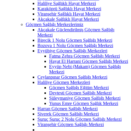
Haliliye Sağlıklı Hayat Merkezi
Karaköprü Sağlıklı Hayat Merkezi
Viranşehir Sağlıklı Hayat Merkezi
Akçakale Sağlıklı Hayat Merkezi
Göçmen Sağlığı Merkezlerimiz
Akçakale Güçlendirilmiş Göçmen Sağlığı
Merkezi
Birecik 1 Nolu Göçmen Sağlığı Merkezi
Bozova 1 Nolu Göçmen Sağlığı Merkezi
Eyyübiye Göçmen Sağlığı Merkezleri
Fatma Zehra Göçmen Sağlığı Merkezi
Hayat El Harrani Göçmen Sağlığı Merkezi
Eyyüp Nebi (Makam) Göçmen Sağlığı
Merkezi
Ceylanpınar Göçmen Sağlığı Merkezi
Haliliye Göçmen Merkezleri
Göçmen Sağlığı Eğitim Merkezi
Devteşti Göçmen Sağlığı Merkezi
Süleymaniye Göçmen Sağlığı Merkezi
Yunus Emre Göçmen Sağlık Merkezi
Harran Göçmen Sağlığı Merkezi
Siverek Göçmen Sağlığı Merkezi
Suruç Suruç 2 Nolu Göçmen Sağlığı Merkezi
Viranşehir Göçmen Sağlığı Merkezi