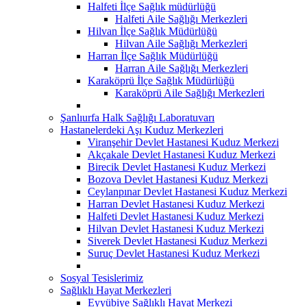
Halfeti İlçe Sağlık müdürlüğü
Halfeti Aile Sağlığı Merkezleri
Hilvan İlçe Sağlık Müdürlüğü
Hilvan Aile Sağlığı Merkezleri
Harran İlçe Sağlık Müdürlüğü
Harran Aile Sağlığı Merkezleri
Karaköprü İlçe Sağlık Müdürlüğü
Karaköprü Aile Sağlığı Merkezleri
Şanlıurfa Halk Sağlığı Laboratuvarı
Hastanelerdeki Aşı Kuduz Merkezleri
Viranşehir Devlet Hastanesi Kuduz Merkezi
Akçakale Devlet Hastanesi Kuduz Merkezi
Birecik Devlet Hastanesi Kuduz Merkezi
Bozova Devlet Hastanesi Kuduz Merkezi
Ceylanpınar Devlet Hastanesi Kuduz Merkezi
Harran Devlet Hastanesi Kuduz Merkezi
Halfeti Devlet Hastanesi Kuduz Merkezi
Hilvan Devlet Hastanesi Kuduz Merkezi
Siverek Devlet Hastanesi Kuduz Merkezi
Suruç Devlet Hastanesi Kuduz Merkezi
Sosyal Tesislerimiz
Sağlıklı Hayat Merkezleri
Eyyübiye Sağlıklı Hayat Merkezi