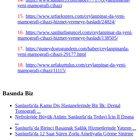
yeni-mamografi-cihazi
15.
https://www.urfaekspres.com/ceylanpinar-da-yeni-
mamografi-cihazi-hizmet-vermeye-basladi/24824/
16.
https://www.sanliurfaguncel.com/ceylanpinar-da-yeni-
mamografi-cihazi-hizmet-vermeye-basladi/138505/
17.
https://guneydogugundem.com/haber/ceylanpinarda-
yeni-mamografi-cihazi-29177.html
18.
https://www.urfakurtulus.com/ceylanpinar-da-yeni-
mamografi-cihazi/11115/
Basında Biz
Şanlıurfa'da Kamu Diş Hastanelerinde Bir İlk: Dental
Tomografi ...
Nefrolojide Büyük Atılım: Şanlıurfa’da Tedavi İçin İl Dışına
...
Şanlıurfa’da Birinci Basamak Sağlık Hizmetlerinde Yatırım ...
Şanlıurfa'da 12 Saat Süren Zorlu Ameliyatla Görme Sinirine
...