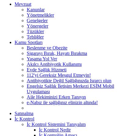
Mevzuat
Kanunlar
Yönetmelikler
Genelgeler
Yönergeler
Tüzükler
Tebliğler
Kamu Spotları
Beslenme ve Obezite
Sigarayı Bırak, Hayatı Bırakma
Yaşama Yol Ver
Akılcı Antibiyotik Kullanımı
Evde Sağlık Hizmeti
112'yi Gereksiz Meşgul Etmeyin!
Antibiyotikte Değil Sağlığınızda Israrcı olun
Engelsiz Sağlık İletişim Merkezi ESİM Mobil
Uygulaması
Aile Hekiminizi Erken Tanıyın
e-Nabız ile sağlığınız elinizin altında!
Satınalma
İç Kontrol
İç Kontrol Sistemini Tanıyalım
İç Kontrol Nedir
İç Kontrolün Amacı