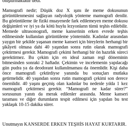
oluşturmaktadır dedi.
Mamografi nedir; Düşük doz X ışını ile meme dokusunun
görüntülenmesini sağlayan radyolojik yönteme mamografi denilir.
Bu görüntüleme ile fiziki muayenede fark edilemeyen meme dokusu
değişimleri ve iyi ya da kötü huylu lezyonların tümü teşhis edilebilir.
Memede ultrasonografi, meme kanserinin erken evrede teşhis
edilmesinde kullanılan görüntüleme yöntemidir. Kadınlar arasından
yaygın bir şekilde yaşanan meme kanseri için bireylerin herhangi bir
şikâyeti olmasa dahi 40 yaşından sonra rutin olarak mamografi
çektirmesi gerekir. Mamografi çekimi herhangi bir ön hazırlık süreci
gerektirmez. Bu çekim için en ideal zaman regl döneminin
bitmesinden sonraki 2 haftadır. Çekimin ve incelemenin yapılacağı
gün pudra ya da deodorant kullanılmaması da önemlidir. Kişi daha
önce mamografi çektirdiyse yanında bu sonuçları mutlaka
getirmelidir. 40 yaşından sonra rutin mamografi çekimi son derece
önemlidir. 40 yaşını geçmiş olan kadınlar bu nedenle yılda 1 kez
mamografi çektirmesi gerekir. “Mamografi ne kadar sürer?”
sorusunun yanıtı da merak edilenler arasında. Meme kanseri
taraması ve diğer durumların tespit edilmesi için yapılan bu test
yaklaşık 10-15 dakika sürer.
Unutmayın KANSERDE ERKEN TEŞHİS HAYAT KURTARIR.