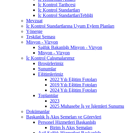
İç Kontrol Tarihçesi
İç Kontrol Standartları
İç Kontrol StandartlarıTebliği
Mevzuat
İç Kontrol Standartlarına Uyum Eylem Planları
Yönerge
Teşkilat Şeması
Misyon - Vizyon
Sağlık Bakanlığı Misyon - Vizyon
Misyon - Vizyon
İç Kontrol Çalışmalarımız
Broşürlerimiz
Sunumlar
Eğitimlerimiz
2022 Yılı Eğitim Fotoları
2019 Yılı Eğitim Fotoları
2024 Yılı Eğitim Fotoları
Toplantılar
2023
2025 Muhasebe İş ve İşlemleri Sunumu
Dokümanlar
Başkanlık İş Akış Şemeları ve Görevleri
Personel Hizmetleri Başkanlığı
Birim İş Akış Şemaları
Acil Sağlık Hizmetleri Başkanlığı