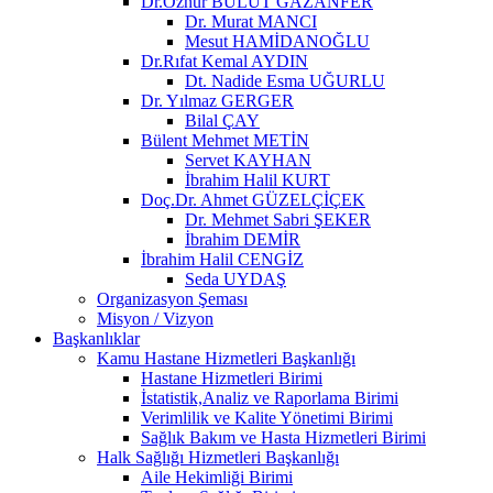
Dr.Öznur BULUT GAZANFER
Dr. Murat MANCI
Mesut HAMİDANOĞLU
Dr.Rıfat Kemal AYDIN
Dt. Nadide Esma UĞURLU
Dr. Yılmaz GERGER
Bilal ÇAY
Bülent Mehmet METİN
Servet KAYHAN
İbrahim Halil KURT
Doç.Dr. Ahmet GÜZELÇİÇEK
Dr. Mehmet Sabri ŞEKER
İbrahim DEMİR
İbrahim Halil CENGİZ
Seda UYDAŞ
Organizasyon Şeması
Misyon / Vizyon
Başkanlıklar
Kamu Hastane Hizmetleri Başkanlığı
Hastane Hizmetleri Birimi
İstatistik,Analiz ve Raporlama Birimi
Verimlilik ve Kalite Yönetimi Birimi
Sağlık Bakım ve Hasta Hizmetleri Birimi
Halk Sağlığı Hizmetleri Başkanlığı
Aile Hekimliği Birimi