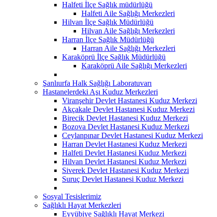
Halfeti İlçe Sağlık müdürlüğü
Halfeti Aile Sağlığı Merkezleri
Hilvan İlçe Sağlık Müdürlüğü
Hilvan Aile Sağlığı Merkezleri
Harran İlçe Sağlık Müdürlüğü
Harran Aile Sağlığı Merkezleri
Karaköprü İlçe Sağlık Müdürlüğü
Karaköprü Aile Sağlığı Merkezleri
Şanlıurfa Halk Sağlığı Laboratuvarı
Hastanelerdeki Aşı Kuduz Merkezleri
Viranşehir Devlet Hastanesi Kuduz Merkezi
Akçakale Devlet Hastanesi Kuduz Merkezi
Birecik Devlet Hastanesi Kuduz Merkezi
Bozova Devlet Hastanesi Kuduz Merkezi
Ceylanpınar Devlet Hastanesi Kuduz Merkezi
Harran Devlet Hastanesi Kuduz Merkezi
Halfeti Devlet Hastanesi Kuduz Merkezi
Hilvan Devlet Hastanesi Kuduz Merkezi
Siverek Devlet Hastanesi Kuduz Merkezi
Suruç Devlet Hastanesi Kuduz Merkezi
Sosyal Tesislerimiz
Sağlıklı Hayat Merkezleri
Eyyübiye Sağlıklı Hayat Merkezi