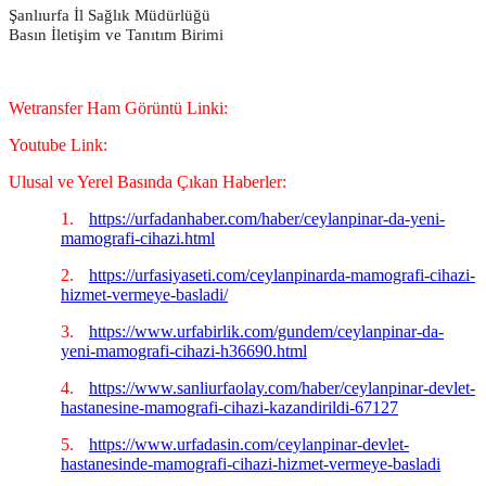
Şanlıurfa İl Sağlık Müdürlüğü
Basın İletişim ve Tanıtım Birimi
Wetransfer Ham Görüntü Linki:
Youtube Link:
Ulusal ve Yerel Basında Çıkan Haberler:
1.
https://urfadanhaber.com/haber/ceylanpinar-da-yeni-
mamografi-cihazi.html
2.
https://urfasiyaseti.com/ceylanpinarda-mamografi-cihazi-
hizmet-vermeye-basladi/
3.
https://www.urfabirlik.com/gundem/ceylanpinar-da-
yeni-mamografi-cihazi-h36690.html
4.
https://www.sanliurfaolay.com/haber/ceylanpinar-devlet-
hastanesine-mamografi-cihazi-kazandirildi-67127
5.
https://www.urfadasin.com/ceylanpinar-devlet-
hastanesinde-mamografi-cihazi-hizmet-vermeye-basladi