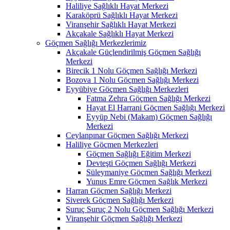
Haliliye Sağlıklı Hayat Merkezi
Karaköprü Sağlıklı Hayat Merkezi
Viranşehir Sağlıklı Hayat Merkezi
Akçakale Sağlıklı Hayat Merkezi
Göçmen Sağlığı Merkezlerimiz
Akçakale Güçlendirilmiş Göçmen Sağlığı
Merkezi
Birecik 1 Nolu Göçmen Sağlığı Merkezi
Bozova 1 Nolu Göçmen Sağlığı Merkezi
Eyyübiye Göçmen Sağlığı Merkezleri
Fatma Zehra Göçmen Sağlığı Merkezi
Hayat El Harrani Göçmen Sağlığı Merkezi
Eyyüp Nebi (Makam) Göçmen Sağlığı
Merkezi
Ceylanpınar Göçmen Sağlığı Merkezi
Haliliye Göçmen Merkezleri
Göçmen Sağlığı Eğitim Merkezi
Devteşti Göçmen Sağlığı Merkezi
Süleymaniye Göçmen Sağlığı Merkezi
Yunus Emre Göçmen Sağlık Merkezi
Harran Göçmen Sağlığı Merkezi
Siverek Göçmen Sağlığı Merkezi
Suruç Suruç 2 Nolu Göçmen Sağlığı Merkezi
Viranşehir Göçmen Sağlığı Merkezi