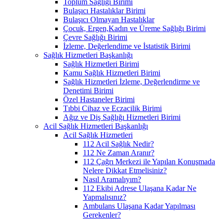
Toplum Sağlığı Birimi
Bulaşıcı Hastalıklar Birimi
Bulaşıcı Olmayan Hastalıklar
Çocuk, Ergen,Kadın ve Üreme Sağlığı Birimi
Çevre Sağlığı Birimi
İzleme, Değerlendime ve İstatistik Birimi
Sağlık Hizmetleri Başkanlığı
Sağlık Hizmetleri Birimi
Kamu Sağlık Hizmetleri Birimi
Sağlık Hizmetleri İzleme, Değerlendirme ve
Denetimi Birimi
Özel Hastaneler Birimi
Tıbbi Cihaz ve Eczacilik Birimi
Ağız ve Diş Sağlığı Hizmetleri Birimi
Acil Sağlık Hizmetleri Başkanlığı
Acil Sağlık Hizmetleri
112 Acil Sağlık Nedir?
112 Ne Zaman Aranır?
112 Çağrı Merkezi ile Yapılan Konuşmada
Nelere Dikkat Etmelisiniz?
Nasıl Aramalıyım?
112 Ekibi Adrese Ulaşana Kadar Ne
Yapmalısınız?
Ambulans Ulaşana Kadar Yapılması
Gerekenler?