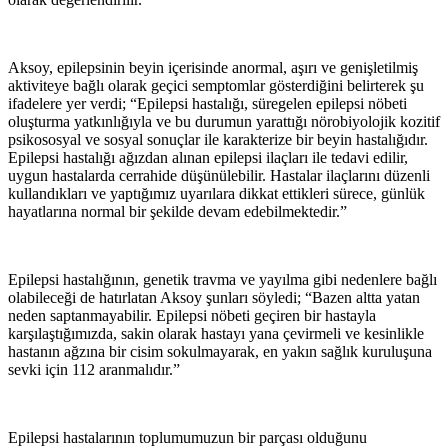
Aksoy, epilepsinin beyin içerisinde anormal, aşırı ve genişletilmiş
aktiviteye bağlı olarak geçici semptomlar gösterdiğini belirterek şu
ifadelere yer verdi; “Epilepsi hastalığı, süregelen epilepsi nöbeti
oluşturma yatkınlığıyla ve bu durumun yarattığı nörobiyolojik kozitif
psikososyal ve sosyal sonuçlar ile karakterize bir beyin hastalığıdır.
Epilepsi hastalığı ağızdan alınan epilepsi ilaçları ile tedavi edilir,
uygun hastalarda cerrahide düşünülebilir. Hastalar ilaçlarını düzenli
kullandıkları ve yaptığımız uyarılara dikkat ettikleri sürece, günlük
hayatlarına normal bir şekilde devam edebilmektedir.”
Epilepsi hastalığının, genetik travma ve yayılma gibi nedenlere bağlı
olabileceği de hatırlatan Aksoy şunları söyledi; “Bazen altta yatan
neden saptanmayabilir. Epilepsi nöbeti geçiren bir hastayla
karşılaştığımızda, sakin olarak hastayı yana çevirmeli ve kesinlikle
hastanın ağzına bir cisim sokulmayarak, en yakın sağlık kuruluşuna
sevki için 112 aranmalıdır.”
Epilepsi hastalarının toplumumuzun bir parçası olduğunu