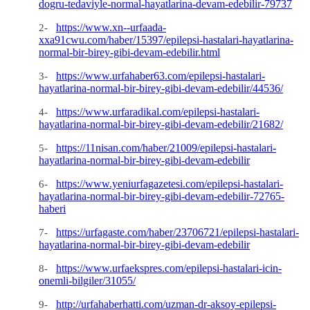
dogru-tedaviyle-normal-hayatlarina-devam-edebilir-79737
https://www.xn--urfaada-
2-
xxa91cwu.com/haber/15397/epilepsi-hastalari-hayatlarina-
normal-bir-birey-gibi-devam-edebilir.html
https://www.urfahaber63.com/epilepsi-hastalari-
3-
hayatlarina-normal-bir-birey-gibi-devam-edebilir/44536/
https://www.urfaradikal.com/epilepsi-hastalari-
4-
hayatlarina-normal-bir-birey-gibi-devam-edebilir/21682/
https://11nisan.com/haber/21009/epilepsi-hastalari-
5-
hayatlarina-normal-bir-birey-gibi-devam-edebilir
https://www.yeniurfagazetesi.com/epilepsi-hastalari-
6-
hayatlarina-normal-bir-birey-gibi-devam-edebilir-72765-
haberi
https://urfagaste.com/haber/23706721/epilepsi-hastalari-
7-
hayatlarina-normal-bir-birey-gibi-devam-edebilir
https://www.urfaekspres.com/epilepsi-hastalari-icin-
8-
onemli-bilgiler/31055/
http://urfahaberhatti.com/uzman-dr-aksoy-epilepsi-
9-