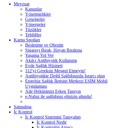
Mevzuat
Kanunlar
Yönetmelikler
Genelgeler
Yönergeler
Tüzükler
Tebliğler
Kamu Spotları
Beslenme ve Obezite
Sigarayı Bırak, Hayatı Bırakma
Yaşama Yol Ver
Akılcı Antibiyotik Kullanımı
Evde Sağlık Hizmeti
112'yi Gereksiz Meşgul Etmeyin!
Antibiyotikte Değil Sağlığınızda Israrcı olun
Engelsiz Sağlık İletişim Merkezi ESİM Mobil
Uygulaması
Aile Hekiminizi Erken Tanıyın
e-Nabız ile sağlığınız elinizin altında!
Satınalma
İç Kontrol
İç Kontrol Sistemini Tanıyalım
İç Kontrol Nedir
İç Kontrolün Amacı