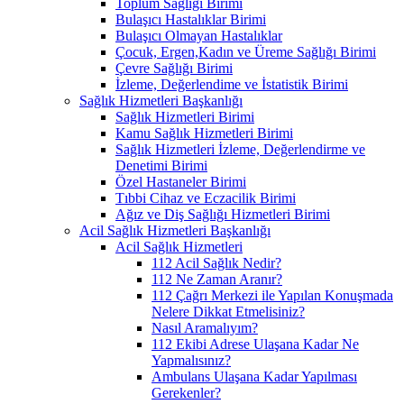
Toplum Sağlığı Birimi
Bulaşıcı Hastalıklar Birimi
Bulaşıcı Olmayan Hastalıklar
Çocuk, Ergen,Kadın ve Üreme Sağlığı Birimi
Çevre Sağlığı Birimi
İzleme, Değerlendime ve İstatistik Birimi
Sağlık Hizmetleri Başkanlığı
Sağlık Hizmetleri Birimi
Kamu Sağlık Hizmetleri Birimi
Sağlık Hizmetleri İzleme, Değerlendirme ve
Denetimi Birimi
Özel Hastaneler Birimi
Tıbbi Cihaz ve Eczacilik Birimi
Ağız ve Diş Sağlığı Hizmetleri Birimi
Acil Sağlık Hizmetleri Başkanlığı
Acil Sağlık Hizmetleri
112 Acil Sağlık Nedir?
112 Ne Zaman Aranır?
112 Çağrı Merkezi ile Yapılan Konuşmada
Nelere Dikkat Etmelisiniz?
Nasıl Aramalıyım?
112 Ekibi Adrese Ulaşana Kadar Ne
Yapmalısınız?
Ambulans Ulaşana Kadar Yapılması
Gerekenler?