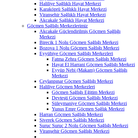
Haliliye Sağlıklı Hayat Merkezi
Karaköprü Sağlıklı Hayat Merkezi
Viranşehir Sağlıklı Hayat Merkezi
Akçakale Sağlıklı Hayat Merkezi
Göçmen Sağlığı Merkezlerimiz
Akçakale Güçlendirilmiş Göçmen Sağlığı
Merkezi
Birecik 1 Nolu Göçmen Sağlığı Merkezi
Bozova 1 Nolu Göçmen Sağlığı Merkezi
Eyyübiye Göçmen Sağlığı Merkezleri
Fatma Zehra Göçmen Sağlığı Merkezi
Hayat El Harrani Göçmen Sağlığı Merkezi
Eyyüp Nebi (Makam) Göçmen Sağlığı
Merkezi
Ceylanpınar Göçmen Sağlığı Merkezi
Haliliye Göçmen Merkezleri
Göçmen Sağlığı Eğitim Merkezi
Devteşti Göçmen Sağlığı Merkezi
Süleymaniye Göçmen Sağlığı Merkezi
Yunus Emre Göçmen Sağlık Merkezi
Harran Göçmen Sağlığı Merkezi
Siverek Göçmen Sağlığı Merkezi
Suruç Suruç 2 Nolu Göçmen Sağlığı Merkezi
Viranşehir Göçmen Sağlığı Merkezi