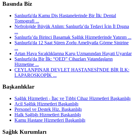
Basında Biz
Şanlıurfa'da Kamu Diş Hastanelerinde Bir İlk: Dental
Tomografi ...
Nefrolojide Büyük Atılım: Şanlıurfa’da Tedavi İçin İl Dışına
...
Şanlıurfa’da Birinci Basamak Sağlık Hizmetlerinde Yatırım ...
Şanlıurfa'da 12 Saat Süren Zorlu Ameliyatla Görme Sinirine
...
Artan Hava Sıcaklıklarına Karşı Uzmanından Hayati Uyarılar
Şanlıurfa'da Bir İlk: “OED” Cihazları Vatandaşların
Hizmetine ...
CEYLANPINAR DEVLET HASTANESİ'NDE BİR İLK:
LAPAROSKOPİK ...
Başkanlıklar
Sağlık Hizmetleri - İlaç ve Tıbbi Cihaz Hizmetleri Başkanlığı
Acil Sağlık Hizmetleri Başkanlığı
Personel ve Destek Hiz. Başkanlığı
Halk Sağlığı Hizmetleri Başkanlığı
Kamu Hastane Hizmetleri Başkanlığı
Sağlık Kurumları