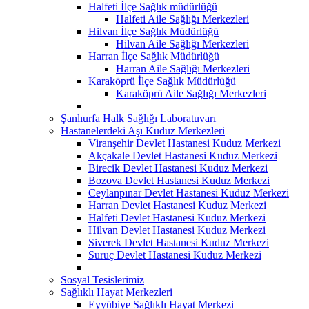
Halfeti İlçe Sağlık müdürlüğü
Halfeti Aile Sağlığı Merkezleri
Hilvan İlçe Sağlık Müdürlüğü
Hilvan Aile Sağlığı Merkezleri
Harran İlçe Sağlık Müdürlüğü
Harran Aile Sağlığı Merkezleri
Karaköprü İlçe Sağlık Müdürlüğü
Karaköprü Aile Sağlığı Merkezleri
Şanlıurfa Halk Sağlığı Laboratuvarı
Hastanelerdeki Aşı Kuduz Merkezleri
Viranşehir Devlet Hastanesi Kuduz Merkezi
Akçakale Devlet Hastanesi Kuduz Merkezi
Birecik Devlet Hastanesi Kuduz Merkezi
Bozova Devlet Hastanesi Kuduz Merkezi
Ceylanpınar Devlet Hastanesi Kuduz Merkezi
Harran Devlet Hastanesi Kuduz Merkezi
Halfeti Devlet Hastanesi Kuduz Merkezi
Hilvan Devlet Hastanesi Kuduz Merkezi
Siverek Devlet Hastanesi Kuduz Merkezi
Suruç Devlet Hastanesi Kuduz Merkezi
Sosyal Tesislerimiz
Sağlıklı Hayat Merkezleri
Eyyübiye Sağlıklı Hayat Merkezi