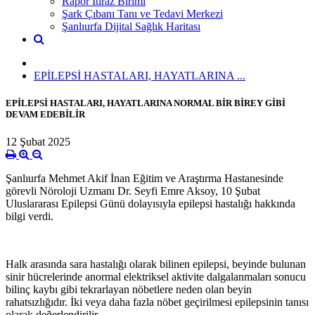
Rapor İtiraz Birimi
Şark Çıbanı Tanı ve Tedavi Merkezi
Şanlıurfa Dijital Sağlık Haritası
EPİLEPSİ HASTALARI, HAYATLARINA ...
EPİLEPSİ HASTALARI, HAYATLARINA NORMAL BİR BİREY GİBİ
DEVAM EDEBİLİR
12 Şubat 2025
Şanlıurfa Mehmet Akif İnan Eğitim ve Araştırma Hastanesinde
görevli Nöroloji Uzmanı Dr. Seyfi Emre Aksoy, 10 Şubat
Uluslararası Epilepsi Günü dolayısıyla epilepsi hastalığı hakkında
bilgi verdi.
Halk arasında sara hastalığı olarak bilinen epilepsi, beyinde bulunan
sinir hücrelerinde anormal elektriksel aktivite dalgalanmaları sonucu
bilinç kaybı gibi tekrarlayan nöbetlere neden olan beyin
rahatsızlığıdır. İki veya daha fazla nöbet geçirilmesi epilepsinin tanısı
olarak değerlendirilir.