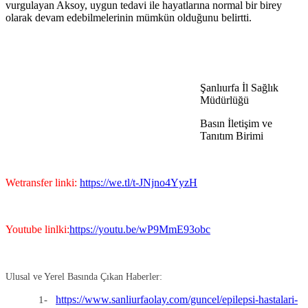
vurgulayan Aksoy, uygun tedavi ile hayatlarına normal bir birey
olarak devam edebilmelerinin mümkün olduğunu belirtti.
Şanlıurfa İl Sağlık
Müdürlüğü
Basın İletişim ve
Tanıtım Birimi
Wetransfer linki:
https://we.tl/t-JNjno4YyzH
Youtube linlki:
https://youtu.be/wP9MmE93obc
Ulusal ve Yerel Basında Çıkan Haberler:
https://www.sanliurfaolay.com/guncel/epilepsi-hastalari-
1-