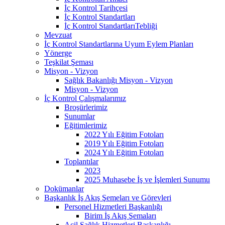
İç Kontrol Tarihçesi
İç Kontrol Standartları
İç Kontrol StandartlarıTebliği
Mevzuat
İç Kontrol Standartlarına Uyum Eylem Planları
Yönerge
Teşkilat Şeması
Misyon - Vizyon
Sağlık Bakanlığı Misyon - Vizyon
Misyon - Vizyon
İç Kontrol Çalışmalarımız
Broşürlerimiz
Sunumlar
Eğitimlerimiz
2022 Yılı Eğitim Fotoları
2019 Yılı Eğitim Fotoları
2024 Yılı Eğitim Fotoları
Toplantılar
2023
2025 Muhasebe İş ve İşlemleri Sunumu
Dokümanlar
Başkanlık İş Akış Şemeları ve Görevleri
Personel Hizmetleri Başkanlığı
Birim İş Akış Şemaları
Acil Sağlık Hizmetleri Başkanlığı