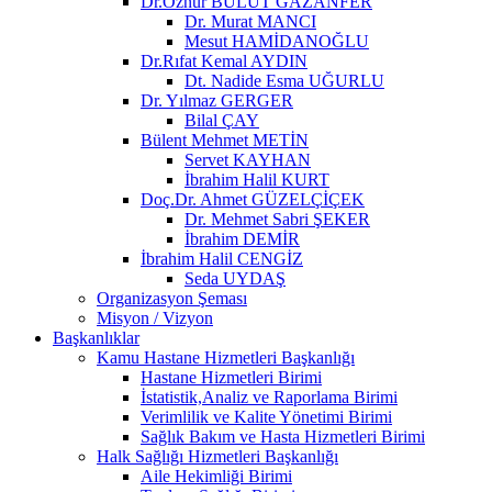
Dr.Öznur BULUT GAZANFER
Dr. Murat MANCI
Mesut HAMİDANOĞLU
Dr.Rıfat Kemal AYDIN
Dt. Nadide Esma UĞURLU
Dr. Yılmaz GERGER
Bilal ÇAY
Bülent Mehmet METİN
Servet KAYHAN
İbrahim Halil KURT
Doç.Dr. Ahmet GÜZELÇİÇEK
Dr. Mehmet Sabri ŞEKER
İbrahim DEMİR
İbrahim Halil CENGİZ
Seda UYDAŞ
Organizasyon Şeması
Misyon / Vizyon
Başkanlıklar
Kamu Hastane Hizmetleri Başkanlığı
Hastane Hizmetleri Birimi
İstatistik,Analiz ve Raporlama Birimi
Verimlilik ve Kalite Yönetimi Birimi
Sağlık Bakım ve Hasta Hizmetleri Birimi
Halk Sağlığı Hizmetleri Başkanlığı
Aile Hekimliği Birimi