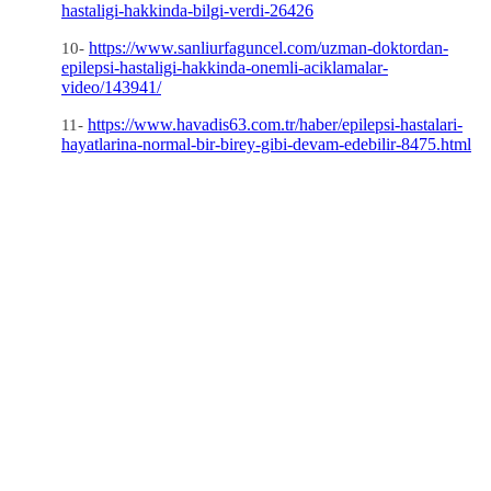
hastaligi-hakkinda-bilgi-verdi-26426
https://www.sanliurfaguncel.com/uzman-doktordan-
10-
epilepsi-hastaligi-hakkinda-onemli-aciklamalar-
video/143941/
https://www.havadis63.com.tr/haber/epilepsi-hastalari-
11-
hayatlarina-normal-bir-birey-gibi-devam-edebilir-8475.html