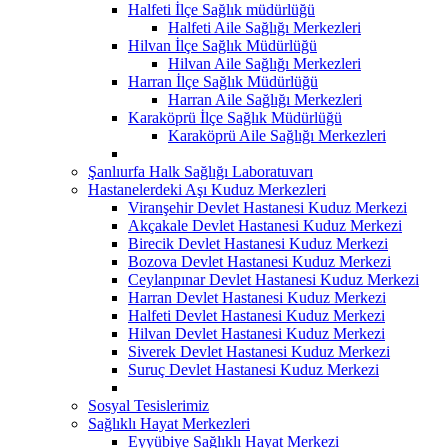
Halfeti İlçe Sağlık müdürlüğü
Halfeti Aile Sağlığı Merkezleri
Hilvan İlçe Sağlık Müdürlüğü
Hilvan Aile Sağlığı Merkezleri
Harran İlçe Sağlık Müdürlüğü
Harran Aile Sağlığı Merkezleri
Karaköprü İlçe Sağlık Müdürlüğü
Karaköprü Aile Sağlığı Merkezleri
Şanlıurfa Halk Sağlığı Laboratuvarı
Hastanelerdeki Aşı Kuduz Merkezleri
Viranşehir Devlet Hastanesi Kuduz Merkezi
Akçakale Devlet Hastanesi Kuduz Merkezi
Birecik Devlet Hastanesi Kuduz Merkezi
Bozova Devlet Hastanesi Kuduz Merkezi
Ceylanpınar Devlet Hastanesi Kuduz Merkezi
Harran Devlet Hastanesi Kuduz Merkezi
Halfeti Devlet Hastanesi Kuduz Merkezi
Hilvan Devlet Hastanesi Kuduz Merkezi
Siverek Devlet Hastanesi Kuduz Merkezi
Suruç Devlet Hastanesi Kuduz Merkezi
Sosyal Tesislerimiz
Sağlıklı Hayat Merkezleri
Eyyübiye Sağlıklı Hayat Merkezi