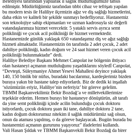
Belediyesi tarafından yapılarak il sağlık müdürlüğümüze tahsis
edilmiştir. Müdürlüğümüz tarafından tıbbi cihaz ve tefrişatı yapılan
bu modern tesis ile Haliliye ilçemizin ağız ve diş sağlığı hizmetlerini,
daha etkin ve kaliteli bir şekilde sunmayı hedefliyoruz. Hastanemiz
son teknolojiye sahip ekipmanları ve uzman kadrosuyla siz değerli
vatandaşlarımıza hizmet verecektir. 5 yataklı servis ayrıca semt
polikliniği ve çocuk acil polikliniği ile hizmet vermektedir.
Hastanemizde günlük yaklaşık 650 vatandaşımız diş ve ağız sağlığı
hizmeti almaktadır. Hastanemizin ön tarafında 2 adet çocuk, 2 adet
dahiliye polikliniği, kadın doğum ve 24 saat hizmet veren çocuk acil
polikliniği bulunmaktadır” dedi.
Haliliye Belediye Başkanı Mehmet Canpolat ise bölgenin ihtiyacı
olan hastaneyi açmanın mutluluğunu yaşadıklarını söyledİ Canpolat,
“Devteşti, Süleymaniye Ahmet Yesevi Mahallesi deyince yaklaşık
140, 150 binlik bir nüfus, buradaki bacılarımız, kardeşlerimiz bizden
buraya yakın bir hastane talep ediyorlardı. Biz de dedik ki inşallah
‘sözümüzün eriyiz, Haliliye’nin neferiyiz’ bir göreve gelelim.
TBMM Başkanvekilimiz Bekir Bozdağ’a ve milletvekillerimize
teşekkür ederim. Hemen burayı bir hastaneye dönüştürün, alt tarafı
da yine semt polikliniği içinde acilin bulunduğu çocuk doktoru
istiyorlardı, çocuk doktoru şuan iki tane, dahiliye doktoru 2 tane,
kadın doğum doktorumuz nitekim il sağlık müdürümüz sağ olsun,
onun da ataması yapılmış, o da göreve başlayacak. Bugün burada bu
hastanemizi açmanın gururunu yaşıyoruz” ifadelerini kullandı.
Vali Hasan Şıldak ve TBMM Başkanvekili Bekir Bozdağ da birer