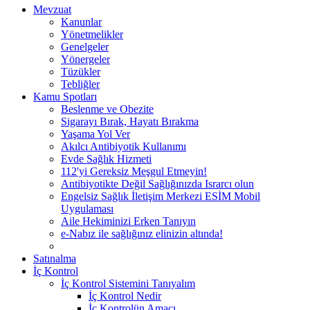
Mevzuat
Kanunlar
Yönetmelikler
Genelgeler
Yönergeler
Tüzükler
Tebliğler
Kamu Spotları
Beslenme ve Obezite
Sigarayı Bırak, Hayatı Bırakma
Yaşama Yol Ver
Akılcı Antibiyotik Kullanımı
Evde Sağlık Hizmeti
112'yi Gereksiz Meşgul Etmeyin!
Antibiyotikte Değil Sağlığınızda Israrcı olun
Engelsiz Sağlık İletişim Merkezi ESİM Mobil
Uygulaması
Aile Hekiminizi Erken Tanıyın
e-Nabız ile sağlığınız elinizin altında!
Satınalma
İç Kontrol
İç Kontrol Sistemini Tanıyalım
İç Kontrol Nedir
İç Kontrolün Amacı