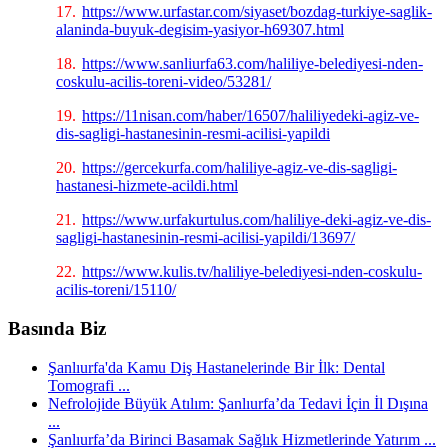
17.
https://www.urfastar.com/siyaset/bozdag-turkiye-saglik-
alaninda-buyuk-degisim-yasiyor-h69307.html
18.
https://www.sanliurfa63.com/haliliye-belediyesi-nden-
coskulu-acilis-toreni-video/53281/
19.
https://11nisan.com/haber/16507/haliliyedeki-agiz-ve-
dis-sagligi-hastanesinin-resmi-acilisi-yapildi
20.
https://gercekurfa.com/haliliye-agiz-ve-dis-sagligi-
hastanesi-hizmete-acildi.html
21.
https://www.urfakurtulus.com/haliliye-deki-agiz-ve-dis-
sagligi-hastanesinin-resmi-acilisi-yapildi/13697/
22.
https://www.kulis.tv/haliliye-belediyesi-nden-coskulu-
acilis-toreni/15110/
Basında Biz
Şanlıurfa'da Kamu Diş Hastanelerinde Bir İlk: Dental
Tomografi ...
Nefrolojide Büyük Atılım: Şanlıurfa’da Tedavi İçin İl Dışına
...
Şanlıurfa’da Birinci Basamak Sağlık Hizmetlerinde Yatırım ...