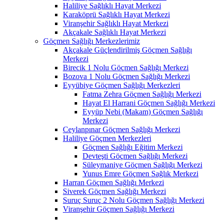
Haliliye Sağlıklı Hayat Merkezi
Karaköprü Sağlıklı Hayat Merkezi
Viranşehir Sağlıklı Hayat Merkezi
Akçakale Sağlıklı Hayat Merkezi
Göçmen Sağlığı Merkezlerimiz
Akçakale Güçlendirilmiş Göçmen Sağlığı
Merkezi
Birecik 1 Nolu Göçmen Sağlığı Merkezi
Bozova 1 Nolu Göçmen Sağlığı Merkezi
Eyyübiye Göçmen Sağlığı Merkezleri
Fatma Zehra Göçmen Sağlığı Merkezi
Hayat El Harrani Göçmen Sağlığı Merkezi
Eyyüp Nebi (Makam) Göçmen Sağlığı
Merkezi
Ceylanpınar Göçmen Sağlığı Merkezi
Haliliye Göçmen Merkezleri
Göçmen Sağlığı Eğitim Merkezi
Devteşti Göçmen Sağlığı Merkezi
Süleymaniye Göçmen Sağlığı Merkezi
Yunus Emre Göçmen Sağlık Merkezi
Harran Göçmen Sağlığı Merkezi
Siverek Göçmen Sağlığı Merkezi
Suruç Suruç 2 Nolu Göçmen Sağlığı Merkezi
Viranşehir Göçmen Sağlığı Merkezi