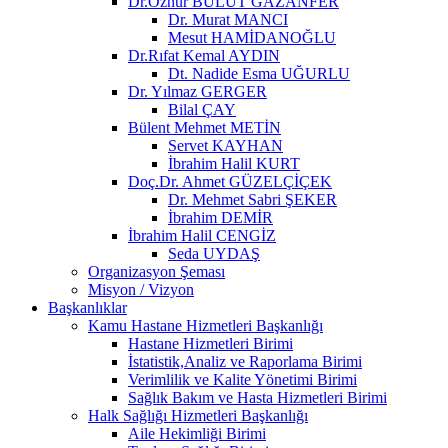
Dr.Öznur BULUT GAZANFER
Dr. Murat MANCI
Mesut HAMİDANOĞLU
Dr.Rıfat Kemal AYDIN
Dt. Nadide Esma UĞURLU
Dr. Yılmaz GERGER
Bilal ÇAY
Bülent Mehmet METİN
Servet KAYHAN
İbrahim Halil KURT
Doç.Dr. Ahmet GÜZELÇİÇEK
Dr. Mehmet Sabri ŞEKER
İbrahim DEMİR
İbrahim Halil CENGİZ
Seda UYDAŞ
Organizasyon Şeması
Misyon / Vizyon
Başkanlıklar
Kamu Hastane Hizmetleri Başkanlığı
Hastane Hizmetleri Birimi
İstatistik,Analiz ve Raporlama Birimi
Verimlilik ve Kalite Yönetimi Birimi
Sağlık Bakım ve Hasta Hizmetleri Birimi
Halk Sağlığı Hizmetleri Başkanlığı
Aile Hekimliği Birimi