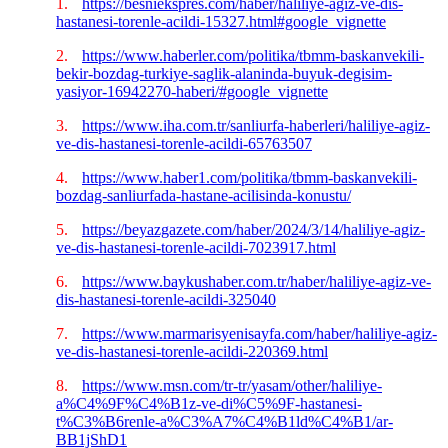
1.
https://besniekspres.com/haber/haliliye-agiz-ve-dis-
hastanesi-torenle-acildi-15327.html#google_vignette
2.
https://www.haberler.com/politika/tbmm-baskanvekili-
bekir-bozdag-turkiye-saglik-alaninda-buyuk-degisim-
yasiyor-16942270-haberi/#google_vignette
3.
https://www.iha.com.tr/sanliurfa-haberleri/haliliye-agiz-
ve-dis-hastanesi-torenle-acildi-65763507
4.
https://www.haber1.com/politika/tbmm-baskanvekili-
bozdag-sanliurfada-hastane-acilisinda-konustu/
5.
https://beyazgazete.com/haber/2024/3/14/haliliye-agiz-
ve-dis-hastanesi-torenle-acildi-7023917.html
6.
https://www.baykushaber.com.tr/haber/haliliye-agiz-ve-
dis-hastanesi-torenle-acildi-325040
7.
https://www.marmarisyenisayfa.com/haber/haliliye-agiz-
ve-dis-hastanesi-torenle-acildi-220369.html
8.
https://www.msn.com/tr-tr/yasam/other/haliliye-
a%C4%9F%C4%B1z-ve-di%C5%9F-hastanesi-
t%C3%B6renle-a%C3%A7%C4%B1ld%C4%B1/ar-
BB1jShD1