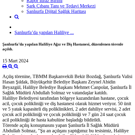
Rapor İtiraz Birimi
Şark Çıbanı Tanı ve Tedavi Merkezi
Şanlıurfa Dijital Sağlık Haritası
Şanlıurfa’da yapılan Haliliye ...
Şanlıurfa’da yapılan Haliliye Ağız ve Diş Hastanesi, düzenlenen törenle
açıldı.
15 Mart 2024
Açılış törenine, TBMM Başkanvekili Bekir Bozdağ, Şanlıurfa Valisi
Hasan Şıldak, Büyükşehir Belediye Başkanı Zeynel Abidin
Beyazgül, Haliliye Belediye Başkanı Mehmet Canpolat, Şanlıurfa İl
Sağlık Müdürü Abdullah Solmaz ve vatandaşlar katıldı.
Haliliye Belediyesi tarafından bölgeye kazandırılan hastane, çocuk
acil, çocuk polikliniği ve diş hastanesi olarak hizmet veriyor. 50 ünit
ve 5 yatak kapasiteli diş poliklinikleri, 2 adet dahiliye servisi, 2 adet
çocuk acil polikliniği ve çocuk polikliniği ve 7 gün 24 saat çocuk
acil polikliniği ile hasta kabulüne başladığı bildirildi.
Törende açılış konuşmasını yapan Şanlıurfa İl Sağlık Müdürü
Abdullah Solmaz, "Şu an açılışını yaptığımız bu tesisimiz, Haliliye