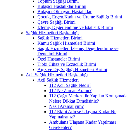
Toplum Sağlığı Birimi
Bulaşıcı Hastalıklar Birimi
Bulaşıcı Olmayan Hastalıklar
Çocuk, Ergen,Kadın ve Üreme Sağlığı Birimi
Çevre Sağlığı Birimi
İzleme, Değerlendime ve İstatistik Birimi
Sağlık Hizmetleri Başkanlığı
Sağlık Hizmetleri Birimi
Kamu Sağlık Hizmetleri Birimi
Sağlık Hizmetleri İzleme, Değerlendirme ve
Denetimi Birimi
Özel Hastaneler Birimi
Tıbbi Cihaz ve Eczacilik Birimi
Ağız ve Diş Sağlığı Hizmetleri Birimi
Acil Sağlık Hizmetleri Başkanlığı
Acil Sağlık Hizmetleri
112 Acil Sağlık Nedir?
112 Ne Zaman Aranır?
112 Çağrı Merkezi ile Yapılan Konuşmada
Nelere Dikkat Etmelisiniz?
Nasıl Aramalıyım?
112 Ekibi Adrese Ulaşana Kadar Ne
Yapmalısınız?
Ambulans Ulaşana Kadar Yapılması
Gerekenler?