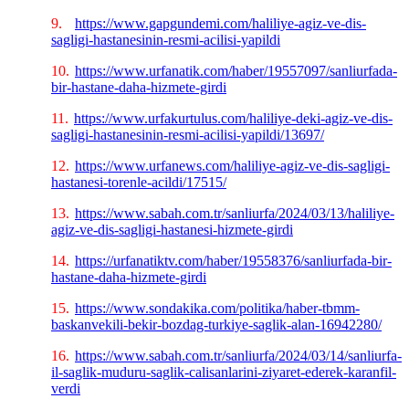
9.
https://www.gapgundemi.com/haliliye-agiz-ve-dis-
sagligi-hastanesinin-resmi-acilisi-yapildi
10.
https://www.urfanatik.com/haber/19557097/sanliurfada-
bir-hastane-daha-hizmete-girdi
11.
https://www.urfakurtulus.com/haliliye-deki-agiz-ve-dis-
sagligi-hastanesinin-resmi-acilisi-yapildi/13697/
12.
https://www.urfanews.com/haliliye-agiz-ve-dis-sagligi-
hastanesi-torenle-acildi/17515/
13.
https://www.sabah.com.tr/sanliurfa/2024/03/13/haliliye-
agiz-ve-dis-sagligi-hastanesi-hizmete-girdi
14.
https://urfanatiktv.com/haber/19558376/sanliurfada-bir-
hastane-daha-hizmete-girdi
15.
https://www.sondakika.com/politika/haber-tbmm-
baskanvekili-bekir-bozdag-turkiye-saglik-alan-16942280/
16.
https://www.sabah.com.tr/sanliurfa/2024/03/14/sanliurfa-
il-saglik-muduru-saglik-calisanlarini-ziyaret-ederek-karanfil-
verdi