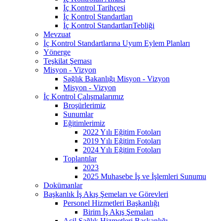
İç Kontrol Tarihçesi
İç Kontrol Standartları
İç Kontrol StandartlarıTebliği
Mevzuat
İç Kontrol Standartlarına Uyum Eylem Planları
Yönerge
Teşkilat Şeması
Misyon - Vizyon
Sağlık Bakanlığı Misyon - Vizyon
Misyon - Vizyon
İç Kontrol Çalışmalarımız
Broşürlerimiz
Sunumlar
Eğitimlerimiz
2022 Yılı Eğitim Fotoları
2019 Yılı Eğitim Fotoları
2024 Yılı Eğitim Fotoları
Toplantılar
2023
2025 Muhasebe İş ve İşlemleri Sunumu
Dokümanlar
Başkanlık İş Akış Şemeları ve Görevleri
Personel Hizmetleri Başkanlığı
Birim İş Akış Şemaları
Acil Sağlık Hizmetleri Başkanlığı