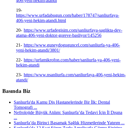
406-yeni-hekim-atandi
19-
https://www.urfadabugun.com/haber/178747/sanliurfaya-
406-yeni-hekim-atandi.html
20-
https://www.urfadegisim.com/sanliurfaya-saglikta-dev-
atama-406-yeni-doktor-goreve-basliyor/145256
21-
https://www.guneydoguguncel.com/sanliurfa-ya-406-
yeni-hekim-atandi/3801/
22-
https://urfamikrofon.com/haber/sanliurfa-ya-406-yeni-
hekim-atandi
23-
https://www.nsanliurfa.com/sanliurfaya-406-yeni-hekim-
atandi/
Basında Biz
Şanlıurfa'da Kamu Diş Hastanelerinde Bir İlk: Dental
Tomografi ...
Nefrolojide Büyük Atılım: Şanlıurfa’da Tedavi İçin İl Dışına
...
Şanlıurfa’da Birinci Basamak Sağlık Hizmetlerinde Yatırım ...
Şanlıurfa'da 12 Saat Süren Zorlu Ameliyatla Görme Sinirine