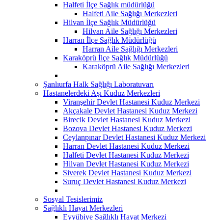
Halfeti İlçe Sağlık müdürlüğü
Halfeti Aile Sağlığı Merkezleri
Hilvan İlçe Sağlık Müdürlüğü
Hilvan Aile Sağlığı Merkezleri
Harran İlçe Sağlık Müdürlüğü
Harran Aile Sağlığı Merkezleri
Karaköprü İlçe Sağlık Müdürlüğü
Karaköprü Aile Sağlığı Merkezleri
Şanlıurfa Halk Sağlığı Laboratuvarı
Hastanelerdeki Aşı Kuduz Merkezleri
Viranşehir Devlet Hastanesi Kuduz Merkezi
Akçakale Devlet Hastanesi Kuduz Merkezi
Birecik Devlet Hastanesi Kuduz Merkezi
Bozova Devlet Hastanesi Kuduz Merkezi
Ceylanpınar Devlet Hastanesi Kuduz Merkezi
Harran Devlet Hastanesi Kuduz Merkezi
Halfeti Devlet Hastanesi Kuduz Merkezi
Hilvan Devlet Hastanesi Kuduz Merkezi
Siverek Devlet Hastanesi Kuduz Merkezi
Suruç Devlet Hastanesi Kuduz Merkezi
Sosyal Tesislerimiz
Sağlıklı Hayat Merkezleri
Eyyübiye Sağlıklı Hayat Merkezi