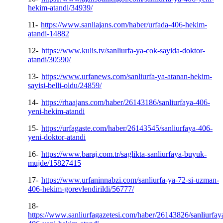
hekim-atandi/34939/
11-
https://www.sanliajans.com/haber/urfada-406-hekim-
atandi-14882
12-
https://www.kulis.tv/sanliurfa-ya-cok-sayida-doktor-
atandi/30590/
13-
https://www.urfanews.com/sanliurfa-ya-atanan-hekim-
sayisi-belli-oldu/24859/
14-
https://rhaajans.com/haber/26143186/sanliurfaya-406-
yeni-hekim-atandi
15-
https://urfagaste.com/haber/26143545/sanliurfaya-406-
yeni-doktor-atandi
16-
https://www.baraj.com.tr/saglikta-sanliurfaya-buyuk-
mujde/15827415
17-
https://www.urfaninnabzi.com/sanliurfa-ya-72-si-uzman-
406-hekim-gorevlendirildi/56777/
18-
https://www.sanliurfagazetesi.com/haber/26143826/sanliurfay