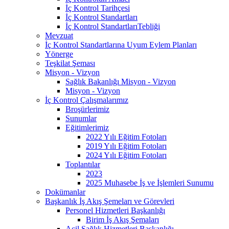
İç Kontrol Tarihçesi
İç Kontrol Standartları
İç Kontrol StandartlarıTebliği
Mevzuat
İç Kontrol Standartlarına Uyum Eylem Planları
Yönerge
Teşkilat Şeması
Misyon - Vizyon
Sağlık Bakanlığı Misyon - Vizyon
Misyon - Vizyon
İç Kontrol Çalışmalarımız
Broşürlerimiz
Sunumlar
Eğitimlerimiz
2022 Yılı Eğitim Fotoları
2019 Yılı Eğitim Fotoları
2024 Yılı Eğitim Fotoları
Toplantılar
2023
2025 Muhasebe İş ve İşlemleri Sunumu
Dokümanlar
Başkanlık İş Akış Şemeları ve Görevleri
Personel Hizmetleri Başkanlığı
Birim İş Akış Şemaları
Acil Sağlık Hizmetleri Başkanlığı