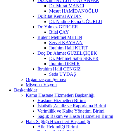
Dr.Öznur BULUT GAZANFER
Dr. Murat MANCI
Mesut HAMİDANOĞLU
Dr.Rıfat Kemal AYDIN
Dt. Nadide Esma UĞURLU
Dr. Yılmaz GERGER
Bilal ÇAY
Bülent Mehmet METİN
Servet KAYHAN
İbrahim Halil KURT
Doç.Dr. Ahmet GÜZELÇİÇEK
Dr. Mehmet Sabri ŞEKER
İbrahim DEMİR
İbrahim Halil CENGİZ
Seda UYDAŞ
Organizasyon Şeması
Misyon / Vizyon
Başkanlıklar
Kamu Hastane Hizmetleri Başkanlığı
Hastane Hizmetleri Birimi
İstatistik,Analiz ve Raporlama Birimi
Verimlilik ve Kalite Yönetimi Birimi
Sağlık Bakım ve Hasta Hizmetleri Birimi
Halk Sağlığı Hizmetleri Başkanlığı
Aile Hekimliği Birimi