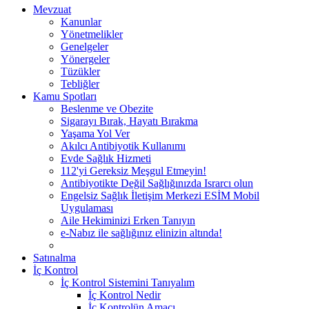
Mevzuat
Kanunlar
Yönetmelikler
Genelgeler
Yönergeler
Tüzükler
Tebliğler
Kamu Spotları
Beslenme ve Obezite
Sigarayı Bırak, Hayatı Bırakma
Yaşama Yol Ver
Akılcı Antibiyotik Kullanımı
Evde Sağlık Hizmeti
112'yi Gereksiz Meşgul Etmeyin!
Antibiyotikte Değil Sağlığınızda Israrcı olun
Engelsiz Sağlık İletişim Merkezi ESİM Mobil
Uygulaması
Aile Hekiminizi Erken Tanıyın
e-Nabız ile sağlığınız elinizin altında!
Satınalma
İç Kontrol
İç Kontrol Sistemini Tanıyalım
İç Kontrol Nedir
İç Kontrolün Amacı