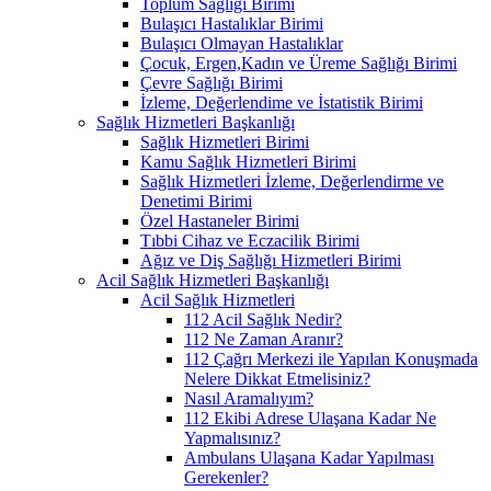
Toplum Sağlığı Birimi
Bulaşıcı Hastalıklar Birimi
Bulaşıcı Olmayan Hastalıklar
Çocuk, Ergen,Kadın ve Üreme Sağlığı Birimi
Çevre Sağlığı Birimi
İzleme, Değerlendime ve İstatistik Birimi
Sağlık Hizmetleri Başkanlığı
Sağlık Hizmetleri Birimi
Kamu Sağlık Hizmetleri Birimi
Sağlık Hizmetleri İzleme, Değerlendirme ve
Denetimi Birimi
Özel Hastaneler Birimi
Tıbbi Cihaz ve Eczacilik Birimi
Ağız ve Diş Sağlığı Hizmetleri Birimi
Acil Sağlık Hizmetleri Başkanlığı
Acil Sağlık Hizmetleri
112 Acil Sağlık Nedir?
112 Ne Zaman Aranır?
112 Çağrı Merkezi ile Yapılan Konuşmada
Nelere Dikkat Etmelisiniz?
Nasıl Aramalıyım?
112 Ekibi Adrese Ulaşana Kadar Ne
Yapmalısınız?
Ambulans Ulaşana Kadar Yapılması
Gerekenler?