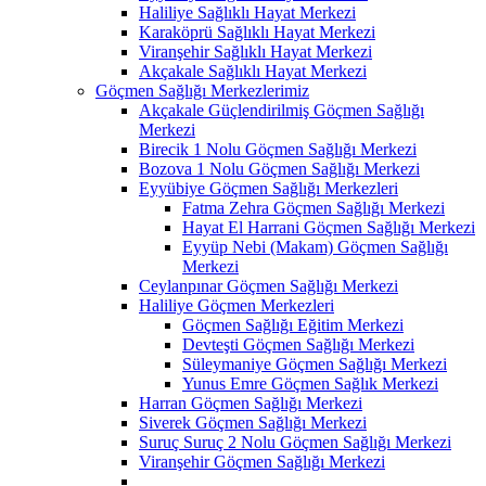
Haliliye Sağlıklı Hayat Merkezi
Karaköprü Sağlıklı Hayat Merkezi
Viranşehir Sağlıklı Hayat Merkezi
Akçakale Sağlıklı Hayat Merkezi
Göçmen Sağlığı Merkezlerimiz
Akçakale Güçlendirilmiş Göçmen Sağlığı
Merkezi
Birecik 1 Nolu Göçmen Sağlığı Merkezi
Bozova 1 Nolu Göçmen Sağlığı Merkezi
Eyyübiye Göçmen Sağlığı Merkezleri
Fatma Zehra Göçmen Sağlığı Merkezi
Hayat El Harrani Göçmen Sağlığı Merkezi
Eyyüp Nebi (Makam) Göçmen Sağlığı
Merkezi
Ceylanpınar Göçmen Sağlığı Merkezi
Haliliye Göçmen Merkezleri
Göçmen Sağlığı Eğitim Merkezi
Devteşti Göçmen Sağlığı Merkezi
Süleymaniye Göçmen Sağlığı Merkezi
Yunus Emre Göçmen Sağlık Merkezi
Harran Göçmen Sağlığı Merkezi
Siverek Göçmen Sağlığı Merkezi
Suruç Suruç 2 Nolu Göçmen Sağlığı Merkezi
Viranşehir Göçmen Sağlığı Merkezi