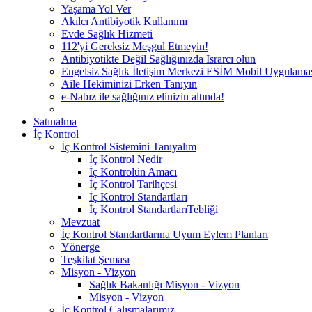
Yaşama Yol Ver
Akılcı Antibiyotik Kullanımı
Evde Sağlık Hizmeti
112'yi Gereksiz Meşgul Etmeyin!
Antibiyotikte Değil Sağlığınızda Israrcı olun
Engelsiz Sağlık İletişim Merkezi ESİM Mobil Uygulama
Aile Hekiminizi Erken Tanıyın
e-Nabız ile sağlığınız elinizin altında!
Satınalma
İç Kontrol
İç Kontrol Sistemini Tanıyalım
İç Kontrol Nedir
İç Kontrolün Amacı
İç Kontrol Tarihçesi
İç Kontrol Standartları
İç Kontrol StandartlarıTebliği
Mevzuat
İç Kontrol Standartlarına Uyum Eylem Planları
Yönerge
Teşkilat Şeması
Misyon - Vizyon
Sağlık Bakanlığı Misyon - Vizyon
Misyon - Vizyon
İç Kontrol Çalışmalarımız