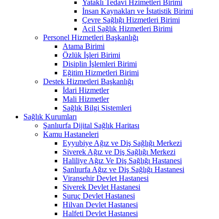
Yataklı Tedavi Hzimetleri Birimi
İnsan Kaynakları ve İstatistik Birimi
Çevre Sağlığı Hizmetleri Birimi
Acil Sağlık Hizmetleri Birimi
Personel Hizmetleri Başkanlığı
Atama Birimi
Özlük İşleri Birimi
Disiplin İşlemleri Birimi
Eğitim Hizmetleri Birimi
Destek Hizmetleri Başkanlığı
İdari Hizmetler
Mali Hizmetler
Sağlık Bilgi Sistemleri
Sağlık Kurumları
Şanlıurfa Dijital Sağlık Haritası
Kamu Hastaneleri
Eyyubiye Ağız ve Diş Sağlığı Merkezi
Siverek Ağız ve Diş Sağlığı Merkezi
Haliliye Ağız Ve Diş Sağlığı Hastanesi
Şanlıurfa Ağız ve Diş Sağlığı Hastanesi
Viransehir Devlet Hastanesi
Siverek Devlet Hastanesi
Suruç Devlet Hastanesi
Hilvan Devlet Hastanesi
Halfeti Devlet Hastanesi