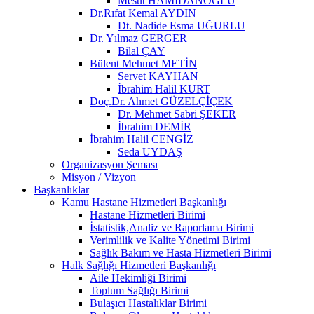
Mesut HAMİDANOĞLU
Dr.Rıfat Kemal AYDIN
Dt. Nadide Esma UĞURLU
Dr. Yılmaz GERGER
Bilal ÇAY
Bülent Mehmet METİN
Servet KAYHAN
İbrahim Halil KURT
Doç.Dr. Ahmet GÜZELÇİÇEK
Dr. Mehmet Sabri ŞEKER
İbrahim DEMİR
İbrahim Halil CENGİZ
Seda UYDAŞ
Organizasyon Şeması
Misyon / Vizyon
Başkanlıklar
Kamu Hastane Hizmetleri Başkanlığı
Hastane Hizmetleri Birimi
İstatistik,Analiz ve Raporlama Birimi
Verimlilik ve Kalite Yönetimi Birimi
Sağlık Bakım ve Hasta Hizmetleri Birimi
Halk Sağlığı Hizmetleri Başkanlığı
Aile Hekimliği Birimi
Toplum Sağlığı Birimi
Bulaşıcı Hastalıklar Birimi