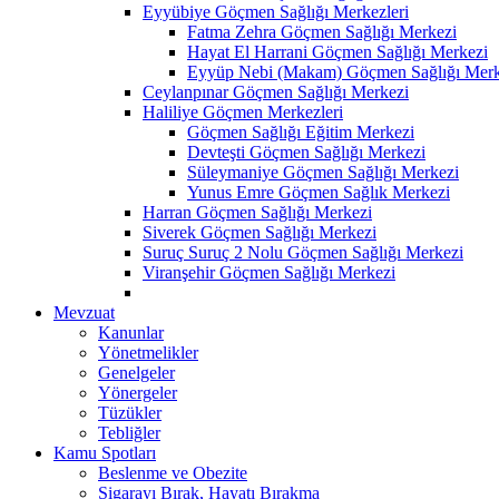
Eyyübiye Göçmen Sağlığı Merkezleri
Fatma Zehra Göçmen Sağlığı Merkezi
Hayat El Harrani Göçmen Sağlığı Merkezi
Eyyüp Nebi (Makam) Göçmen Sağlığı Merk
Ceylanpınar Göçmen Sağlığı Merkezi
Haliliye Göçmen Merkezleri
Göçmen Sağlığı Eğitim Merkezi
Devteşti Göçmen Sağlığı Merkezi
Süleymaniye Göçmen Sağlığı Merkezi
Yunus Emre Göçmen Sağlık Merkezi
Harran Göçmen Sağlığı Merkezi
Siverek Göçmen Sağlığı Merkezi
Suruç Suruç 2 Nolu Göçmen Sağlığı Merkezi
Viranşehir Göçmen Sağlığı Merkezi
Mevzuat
Kanunlar
Yönetmelikler
Genelgeler
Yönergeler
Tüzükler
Tebliğler
Kamu Spotları
Beslenme ve Obezite
Sigarayı Bırak, Hayatı Bırakma