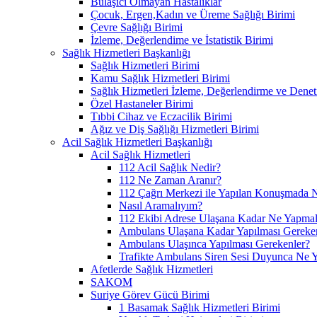
Bulaşıcı Olmayan Hastalıklar
Çocuk, Ergen,Kadın ve Üreme Sağlığı Birimi
Çevre Sağlığı Birimi
İzleme, Değerlendime ve İstatistik Birimi
Sağlık Hizmetleri Başkanlığı
Sağlık Hizmetleri Birimi
Kamu Sağlık Hizmetleri Birimi
Sağlık Hizmetleri İzleme, Değerlendirme ve Denet
Özel Hastaneler Birimi
Tıbbi Cihaz ve Eczacilik Birimi
Ağız ve Diş Sağlığı Hizmetleri Birimi
Acil Sağlık Hizmetleri Başkanlığı
Acil Sağlık Hizmetleri
112 Acil Sağlık Nedir?
112 Ne Zaman Aranır?
112 Çağrı Merkezi ile Yapılan Konuşmada N
Nasıl Aramalıyım?
112 Ekibi Adrese Ulaşana Kadar Ne Yapmal
Ambulans Ulaşana Kadar Yapılması Gereke
Ambulans Ulaşınca Yapılması Gerekenler?
Trafikte Ambulans Siren Sesi Duyunca Ne 
Afetlerde Sağlık Hizmetleri
SAKOM
Suriye Görev Gücü Birimi
1 Basamak Sağlık Hizmetleri Birimi