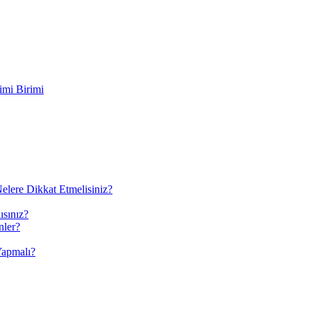
imi Birimi
elere Dikkat Etmelisiniz?
ısınız?
nler?
Yapmalı?