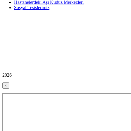
Hastanelerdeki Aşı Kuduz Merkezleri
Sosyal Tesislerimiz
2026
×