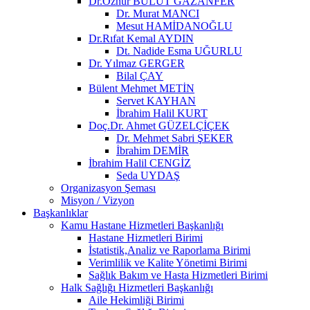
Dr.Öznur BULUT GAZANFER
Dr. Murat MANCI
Mesut HAMİDANOĞLU
Dr.Rıfat Kemal AYDIN
Dt. Nadide Esma UĞURLU
Dr. Yılmaz GERGER
Bilal ÇAY
Bülent Mehmet METİN
Servet KAYHAN
İbrahim Halil KURT
Doç.Dr. Ahmet GÜZELÇİÇEK
Dr. Mehmet Sabri ŞEKER
İbrahim DEMİR
İbrahim Halil CENGİZ
Seda UYDAŞ
Organizasyon Şeması
Misyon / Vizyon
Başkanlıklar
Kamu Hastane Hizmetleri Başkanlığı
Hastane Hizmetleri Birimi
İstatistik,Analiz ve Raporlama Birimi
Verimlilik ve Kalite Yönetimi Birimi
Sağlık Bakım ve Hasta Hizmetleri Birimi
Halk Sağlığı Hizmetleri Başkanlığı
Aile Hekimliği Birimi