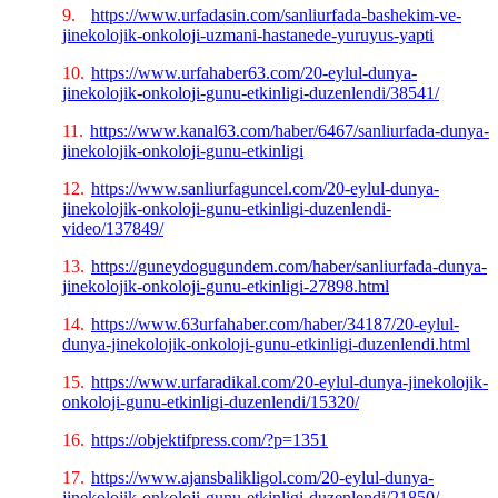
9.
https://www.urfadasin.com/sanliurfada-bashekim-ve-
jinekolojik-onkoloji-uzmani-hastanede-yuruyus-yapti
10.
https://www.urfahaber63.com/20-eylul-dunya-
jinekolojik-onkoloji-gunu-etkinligi-duzenlendi/38541/
11.
https://www.kanal63.com/haber/6467/sanliurfada-dunya-
jinekolojik-onkoloji-gunu-etkinligi
12.
https://www.sanliurfaguncel.com/20-eylul-dunya-
jinekolojik-onkoloji-gunu-etkinligi-duzenlendi-
video/137849/
13.
https://guneydogugundem.com/haber/sanliurfada-dunya-
jinekolojik-onkoloji-gunu-etkinligi-27898.html
14.
https://www.63urfahaber.com/haber/34187/20-eylul-
dunya-jinekolojik-onkoloji-gunu-etkinligi-duzenlendi.html
15.
https://www.urfaradikal.com/20-eylul-dunya-jinekolojik-
onkoloji-gunu-etkinligi-duzenlendi/15320/
16.
https://objektifpress.com/?p=1351
17.
https://www.ajansbalikligol.com/20-eylul-dunya-
jinekolojik-onkoloji-gunu-etkinligi-duzenlendi/21850/