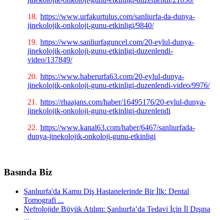
18.
https://www.urfakurtulus.com/sanliurfa-da-dunya-
jinekolojik-onkoloji-gunu-etkinligi/9840/
19.
https://www.sanliurfaguncel.com/20-eylul-dunya-
jinekolojik-onkoloji-gunu-etkinligi-duzenlendi-
video/137849/
20.
https://www.haberurfa63.com/20-eylul-dunya-
jinekolojik-onkoloji-gunu-etkinligi-duzenlendi-video/9976/
21.
https://rhaajans.com/haber/16495176/20-eylul-dunya-
jinekolojik-onkoloji-gunu-etkinligi-duzenlendi
22.
https://www.kanal63.com/haber/6467/sanliurfada-
dunya-jinekolojik-onkoloji-gunu-etkinligi
Basında Biz
Şanlıurfa'da Kamu Diş Hastanelerinde Bir İlk: Dental
Tomografi ...
Nefrolojide Büyük Atılım: Şanlıurfa’da Tedavi İçin İl Dışına
...