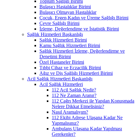
Toplum Sağlığı Birimi
Bulaşıcı Hastalıklar Birimi
Bulaşıcı Olmayan Hastalıklar
Çocuk, Ergen,Kadın ve Üreme Sağlığı Birimi
Çevre Sağlığı Birimi
İzleme, Değerlendime ve İstatistik Birimi
Sağlık Hizmetleri Başkanlığı
Sağlık Hizmetleri Birimi
Kamu Sağlık Hizmetleri Birimi
Sağlık Hizmetleri İzleme, Değerlendirme ve
Denetimi Birimi
Özel Hastaneler Birimi
Tıbbi Cihaz ve Eczacilik Birimi
Ağız ve Diş Sağlığı Hizmetleri Birimi
Acil Sağlık Hizmetleri Başkanlığı
Acil Sağlık Hizmetleri
112 Acil Sağlık Nedir?
112 Ne Zaman Aranır?
112 Çağrı Merkezi ile Yapılan Konuşmada
Nelere Dikkat Etmelisiniz?
Nasıl Aramalıyım?
112 Ekibi Adrese Ulaşana Kadar Ne
Yapmalısınız?
Ambulans Ulaşana Kadar Yapılması
Gerekenler?