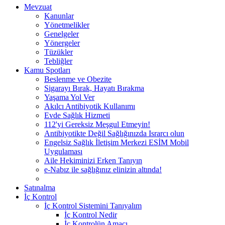
Mevzuat
Kanunlar
Yönetmelikler
Genelgeler
Yönergeler
Tüzükler
Tebliğler
Kamu Spotları
Beslenme ve Obezite
Sigarayı Bırak, Hayatı Bırakma
Yaşama Yol Ver
Akılcı Antibiyotik Kullanımı
Evde Sağlık Hizmeti
112'yi Gereksiz Meşgul Etmeyin!
Antibiyotikte Değil Sağlığınızda Israrcı olun
Engelsiz Sağlık İletişim Merkezi ESİM Mobil
Uygulaması
Aile Hekiminizi Erken Tanıyın
e-Nabız ile sağlığınız elinizin altında!
Satınalma
İç Kontrol
İç Kontrol Sistemini Tanıyalım
İç Kontrol Nedir
İç Kontrolün Amacı