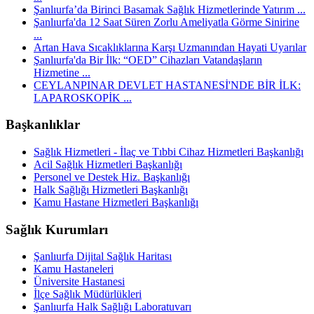
Şanlıurfa’da Birinci Basamak Sağlık Hizmetlerinde Yatırım ...
Şanlıurfa'da 12 Saat Süren Zorlu Ameliyatla Görme Sinirine
...
Artan Hava Sıcaklıklarına Karşı Uzmanından Hayati Uyarılar
Şanlıurfa'da Bir İlk: “OED” Cihazları Vatandaşların
Hizmetine ...
CEYLANPINAR DEVLET HASTANESİ'NDE BİR İLK:
LAPAROSKOPİK ...
Başkanlıklar
Sağlık Hizmetleri - İlaç ve Tıbbi Cihaz Hizmetleri Başkanlığı
Acil Sağlık Hizmetleri Başkanlığı
Personel ve Destek Hiz. Başkanlığı
Halk Sağlığı Hizmetleri Başkanlığı
Kamu Hastane Hizmetleri Başkanlığı
Sağlık Kurumları
Şanlıurfa Dijital Sağlık Haritası
Kamu Hastaneleri
Üniversite Hastanesi
İlçe Sağlık Müdürlükleri
Şanlıurfa Halk Sağlığı Laboratuvarı