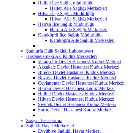
Halfeti İlçe Sağlık müdürlüğü
Halfeti Aile Sağlığı Merkezleri
Hilvan İlçe Sağlık Müdürlüğü
Hilvan Aile Sağlığı Merkezleri
Harran İlçe Sağlık Müdürlüğü
Harran Aile Sağlığı Merkezleri
Karaköprü İlçe Sağlık Müdürlüğü
Karaköprü Aile Sağlığı Merkezleri
Şanlıurfa Halk Sağlığı Laboratuvarı
Hastanelerdeki Aşı Kuduz Merkezleri
Viranşehir Devlet Hastanesi Kuduz Merkezi
Akçakale Devlet Hastanesi Kuduz Merkezi
Birecik Devlet Hastanesi Kuduz Merkezi
Bozova Devlet Hastanesi Kuduz Merkezi
Ceylanpınar Devlet Hastanesi Kuduz Merkezi
Harran Devlet Hastanesi Kuduz Merkezi
Halfeti Devlet Hastanesi Kuduz Merkezi
Hilvan Devlet Hastanesi Kuduz Merkezi
Siverek Devlet Hastanesi Kuduz Merkezi
Suruç Devlet Hastanesi Kuduz Merkezi
Sosyal Tesislerimiz
Sağlıklı Hayat Merkezleri
Eyyübiye Sağlıklı Hayat Merkezi