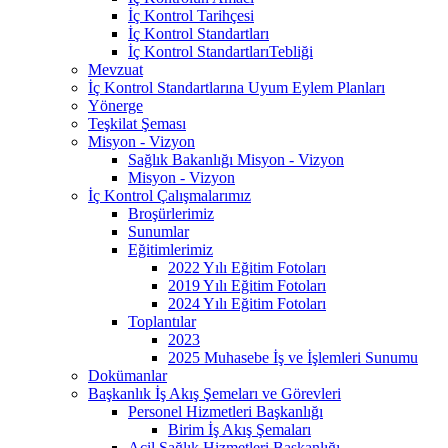
İç Kontrol Tarihçesi
İç Kontrol Standartları
İç Kontrol StandartlarıTebliği
Mevzuat
İç Kontrol Standartlarına Uyum Eylem Planları
Yönerge
Teşkilat Şeması
Misyon - Vizyon
Sağlık Bakanlığı Misyon - Vizyon
Misyon - Vizyon
İç Kontrol Çalışmalarımız
Broşürlerimiz
Sunumlar
Eğitimlerimiz
2022 Yılı Eğitim Fotoları
2019 Yılı Eğitim Fotoları
2024 Yılı Eğitim Fotoları
Toplantılar
2023
2025 Muhasebe İş ve İşlemleri Sunumu
Dokümanlar
Başkanlık İş Akış Şemeları ve Görevleri
Personel Hizmetleri Başkanlığı
Birim İş Akış Şemaları
Acil Sağlık Hizmetleri Başkanlığı