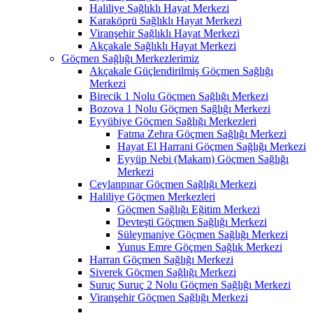
Haliliye Sağlıklı Hayat Merkezi
Karaköprü Sağlıklı Hayat Merkezi
Viranşehir Sağlıklı Hayat Merkezi
Akçakale Sağlıklı Hayat Merkezi
Göçmen Sağlığı Merkezlerimiz
Akçakale Güçlendirilmiş Göçmen Sağlığı
Merkezi
Birecik 1 Nolu Göçmen Sağlığı Merkezi
Bozova 1 Nolu Göçmen Sağlığı Merkezi
Eyyübiye Göçmen Sağlığı Merkezleri
Fatma Zehra Göçmen Sağlığı Merkezi
Hayat El Harrani Göçmen Sağlığı Merkezi
Eyyüp Nebi (Makam) Göçmen Sağlığı
Merkezi
Ceylanpınar Göçmen Sağlığı Merkezi
Haliliye Göçmen Merkezleri
Göçmen Sağlığı Eğitim Merkezi
Devteşti Göçmen Sağlığı Merkezi
Süleymaniye Göçmen Sağlığı Merkezi
Yunus Emre Göçmen Sağlık Merkezi
Harran Göçmen Sağlığı Merkezi
Siverek Göçmen Sağlığı Merkezi
Suruç Suruç 2 Nolu Göçmen Sağlığı Merkezi
Viranşehir Göçmen Sağlığı Merkezi