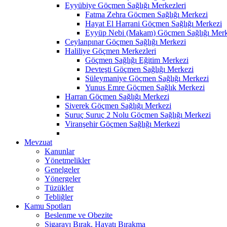
Eyyübiye Göçmen Sağlığı Merkezleri
Fatma Zehra Göçmen Sağlığı Merkezi
Hayat El Harrani Göçmen Sağlığı Merkezi
Eyyüp Nebi (Makam) Göçmen Sağlığı Merk
Ceylanpınar Göçmen Sağlığı Merkezi
Haliliye Göçmen Merkezleri
Göçmen Sağlığı Eğitim Merkezi
Devteşti Göçmen Sağlığı Merkezi
Süleymaniye Göçmen Sağlığı Merkezi
Yunus Emre Göçmen Sağlık Merkezi
Harran Göçmen Sağlığı Merkezi
Siverek Göçmen Sağlığı Merkezi
Suruç Suruç 2 Nolu Göçmen Sağlığı Merkezi
Viranşehir Göçmen Sağlığı Merkezi
Mevzuat
Kanunlar
Yönetmelikler
Genelgeler
Yönergeler
Tüzükler
Tebliğler
Kamu Spotları
Beslenme ve Obezite
Sigarayı Bırak, Hayatı Bırakma