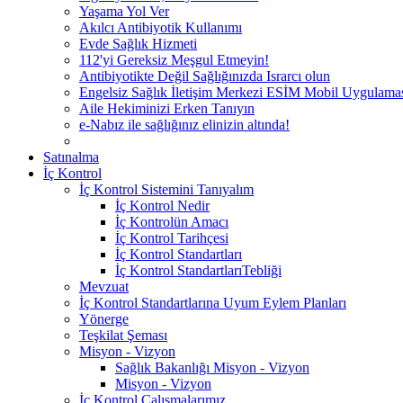
Yaşama Yol Ver
Akılcı Antibiyotik Kullanımı
Evde Sağlık Hizmeti
112'yi Gereksiz Meşgul Etmeyin!
Antibiyotikte Değil Sağlığınızda Israrcı olun
Engelsiz Sağlık İletişim Merkezi ESİM Mobil Uygulama
Aile Hekiminizi Erken Tanıyın
e-Nabız ile sağlığınız elinizin altında!
Satınalma
İç Kontrol
İç Kontrol Sistemini Tanıyalım
İç Kontrol Nedir
İç Kontrolün Amacı
İç Kontrol Tarihçesi
İç Kontrol Standartları
İç Kontrol StandartlarıTebliği
Mevzuat
İç Kontrol Standartlarına Uyum Eylem Planları
Yönerge
Teşkilat Şeması
Misyon - Vizyon
Sağlık Bakanlığı Misyon - Vizyon
Misyon - Vizyon
İç Kontrol Çalışmalarımız