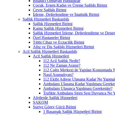
Bulaşıcı Olmayan Hastalıklar
Çocuk, Ergen,Kadın ve Üreme Sağlığı Birimi
Çevre Sağlığı Birimi
İzleme, Değerlendime ve İstatistik Birimi
Sağlık Hizmetleri Başkanlığı
Sağlık Hizmetleri Birimi
Kamu Sağlık Hizmetleri Birimi
Sağlık Hizmetleri İzleme, Değerlendirme ve Denet
Özel Hastaneler Birimi
Tıbbi Cihaz ve Eczacilik Birimi
Ağız ve Diş Sağlığı Hizmetleri Birimi
Acil Sağlık Hizmetleri Başkanlığı
Acil Sağlık Hizmetleri
112 Acil Sağlık Nedir?
112 Ne Zaman Aranır?
112 Çağrı Merkezi ile Yapılan Konuşmada N
Nasıl Aramalıyım?
112 Ekibi Adrese Ulaşana Kadar Ne Yapmal
Ambulans Ulaşana Kadar Yapılması Gereke
Ambulans Ulaşınca Yapılması Gerekenler?
Trafikte Ambulans Siren Sesi Duyunca Ne 
Afetlerde Sağlık Hizmetleri
SAKOM
Suriye Görev Gücü Birimi
1 Basamak Sağlık Hizmetleri Birimi