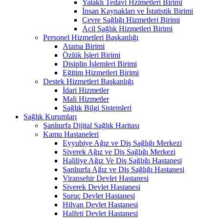
Yataklı Tedavi Hzimetleri Birimi
İnsan Kaynakları ve İstatistik Birimi
Çevre Sağlığı Hizmetleri Birimi
Acil Sağlık Hizmetleri Birimi
Personel Hizmetleri Başkanlığı
Atama Birimi
Özlük İşleri Birimi
Disiplin İşlemleri Birimi
Eğitim Hizmetleri Birimi
Destek Hizmetleri Başkanlığı
İdari Hizmetler
Mali Hizmetler
Sağlık Bilgi Sistemleri
Sağlık Kurumları
Şanlıurfa Dijital Sağlık Haritası
Kamu Hastaneleri
Eyyubiye Ağız ve Diş Sağlığı Merkezi
Siverek Ağız ve Diş Sağlığı Merkezi
Haliliye Ağız Ve Diş Sağlığı Hastanesi
Şanlıurfa Ağız ve Diş Sağlığı Hastanesi
Viransehir Devlet Hastanesi
Siverek Devlet Hastanesi
Suruç Devlet Hastanesi
Hilvan Devlet Hastanesi
Halfeti Devlet Hastanesi