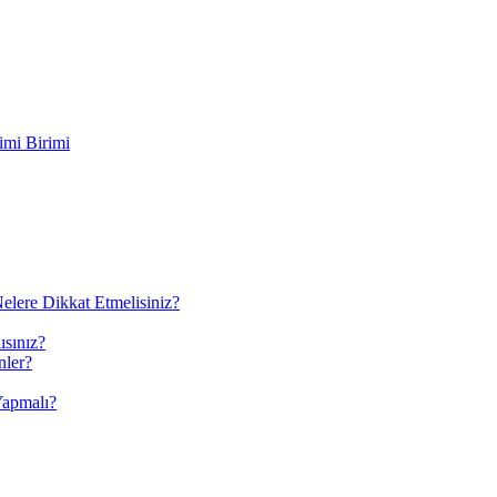
imi Birimi
elere Dikkat Etmelisiniz?
ısınız?
nler?
Yapmalı?