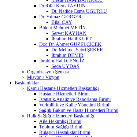
Mesut HAMİDANOĞLU
Dr.Rıfat Kemal AYDIN
Dt. Nadide Esma UĞURLU
Dr. Yılmaz GERGER
Bilal ÇAY
Bülent Mehmet METİN
Servet KAYHAN
İbrahim Halil KURT
Doç.Dr. Ahmet GÜZELÇİÇEK
Dr. Mehmet Sabri ŞEKER
İbrahim DEMİR
İbrahim Halil CENGİZ
Seda UYDAŞ
Organizasyon Şeması
Misyon / Vizyon
Başkanlıklar
Kamu Hastane Hizmetleri Başkanlığı
Hastane Hizmetleri Birimi
İstatistik,Analiz ve Raporlama Birimi
Verimlilik ve Kalite Yönetimi Birimi
Sağlık Bakım ve Hasta Hizmetleri Birimi
Halk Sağlığı Hizmetleri Başkanlığı
Aile Hekimliği Birimi
Toplum Sağlığı Birimi
Bulaşıcı Hastalıklar Birimi