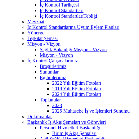
İç Kontrol Tarihçesi
İç Kontrol Standartları
İç Kontrol StandartlarıTebliği
Mevzuat
İç Kontrol Standartlarına Uyum Eylem Planları
Yönerge
Teşkilat Şeması
Misyon - Vizyon
Sağlık Bakanlığı Misyon - Vizyon
Misyon - Vizyon
İç Kontrol Çalışmalarımız
Broşürlerimiz
Sunumlar
Eğitimlerimiz
2022 Yılı Eğitim Fotoları
2019 Yılı Eğitim Fotoları
2024 Yılı Eğitim Fotoları
Toplantılar
2023
2025 Muhasebe İş ve İşlemleri Sunumu
Dokümanlar
Başkanlık İş Akış Şemeları ve Görevleri
Personel Hizmetleri Başkanlığı
Birim İş Akış Şemaları
Acil Sağlık Hizmetleri Başkanlığı