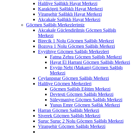
Haliliye Sağlıklı Hayat Merkezi
Karaköprü Sağlıklı Hayat Merkezi
Viranşehir Sağlıklı Hayat Merkezi
Akçakale Sağlıklı Hayat Merkezi
Göçmen Sağlığı Merkezlerimiz
Akçakale Güçlendirilmiş Göçmen Sağlığı
Merkezi
Birecik 1 Nolu Göçmen Sağlığı Merkezi
Bozova 1 Nolu Göçmen Sağlığı Merkezi
Eyyübiye Göçmen Sağlığı Merkezleri
Fatma Zehra Göçmen Sağlığı Merkezi
Hayat El Harrani Göçmen Sağlığı Merkezi
Eyyüp Nebi (Makam) Göçmen Sağlığı
Merkezi
Ceylanpınar Göçmen Sağlığı Merkezi
Haliliye Göçmen Merkezleri
Göçmen Sağlığı Eğitim Merkezi
Devteşti Göçmen Sağlığı Merkezi
Süleymaniye Göçmen Sağlığı Merkezi
Yunus Emre Göçmen Sağlık Merkezi
Harran Göçmen Sağlığı Merkezi
Siverek Göçmen Sağlığı Merkezi
Suruç Suruç 2 Nolu Göçmen Sağlığı Merkezi
Viranşehir Göçmen Sağlığı Merkezi