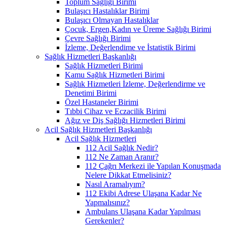
Toplum Sağlığı Birimi
Bulaşıcı Hastalıklar Birimi
Bulaşıcı Olmayan Hastalıklar
Çocuk, Ergen,Kadın ve Üreme Sağlığı Birimi
Çevre Sağlığı Birimi
İzleme, Değerlendime ve İstatistik Birimi
Sağlık Hizmetleri Başkanlığı
Sağlık Hizmetleri Birimi
Kamu Sağlık Hizmetleri Birimi
Sağlık Hizmetleri İzleme, Değerlendirme ve
Denetimi Birimi
Özel Hastaneler Birimi
Tıbbi Cihaz ve Eczacilik Birimi
Ağız ve Diş Sağlığı Hizmetleri Birimi
Acil Sağlık Hizmetleri Başkanlığı
Acil Sağlık Hizmetleri
112 Acil Sağlık Nedir?
112 Ne Zaman Aranır?
112 Çağrı Merkezi ile Yapılan Konuşmada
Nelere Dikkat Etmelisiniz?
Nasıl Aramalıyım?
112 Ekibi Adrese Ulaşana Kadar Ne
Yapmalısınız?
Ambulans Ulaşana Kadar Yapılması
Gerekenler?