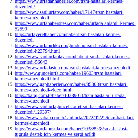
https://www.urfadanhaberler.com/trsm-hastalari-kermes-
duzenledi/
https://www.sanliurfatv.com/haber/17147/trsm-hastalari-
kermes-duzenledi
https://www.urfahabersitesi.com/haber/urfada-anlamli-kermes-
52599
https://urfayerelhaber.com/haber/trsm-hastalari-kermes-
duzenledi
https://www.urfabirlik.com/gundem/trsm-hastalari-kermes-
duzenledi-h23794.html
https://www.sanliurfaolay.com/haber/trsm-hastalari-kermes-
duzenledi-56643
https://www.urfadasin.com/trsm-hastalari-kermes-duzenledi
http://www.guncelurfa.com/haber/19603/trsm-hastalari-
kermes-duzenledi.html
https://www.gaphaberleri.com/haber/85308/trsm-hastalari-
kermes-duzenledi-video.html
https://baraj.com.tr/haber/10389011/trsm-hastalari-urfada-
kermes-duzenledi
https://www.sanliurfaguncel.com/trsm-hastalari-kermes-
duzenledi/129397/
https://www.sabah.com.tr/sanliurfa/2022/05/25/trsm-hastalari-
kermes-duzenledi
https://www.urfapusula.com/haber/10388978/sma-hastasi-
tugrula-destek-icin-kermes-ve-sergi-acildi