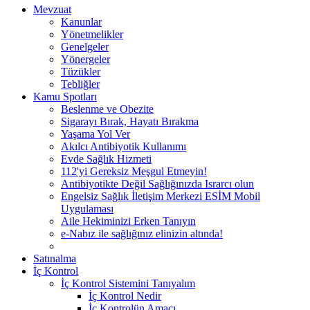
Mevzuat
Kanunlar
Yönetmelikler
Genelgeler
Yönergeler
Tüzükler
Tebliğler
Kamu Spotları
Beslenme ve Obezite
Sigarayı Bırak, Hayatı Bırakma
Yaşama Yol Ver
Akılcı Antibiyotik Kullanımı
Evde Sağlık Hizmeti
112'yi Gereksiz Meşgul Etmeyin!
Antibiyotikte Değil Sağlığınızda Israrcı olun
Engelsiz Sağlık İletişim Merkezi ESİM Mobil
Uygulaması
Aile Hekiminizi Erken Tanıyın
e-Nabız ile sağlığınız elinizin altında!
Satınalma
İç Kontrol
İç Kontrol Sistemini Tanıyalım
İç Kontrol Nedir
İç Kontrolün Amacı