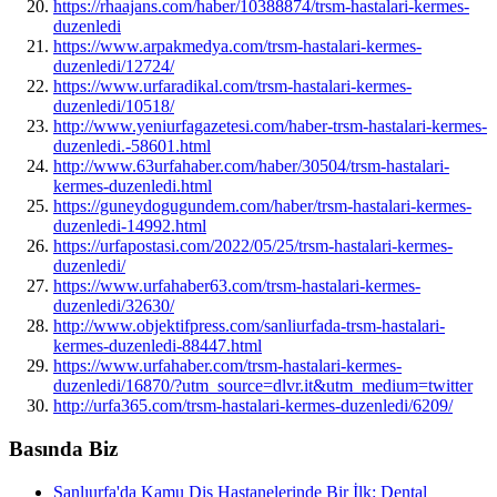
https://rhaajans.com/haber/10388874/trsm-hastalari-kermes-
duzenledi
https://www.arpakmedya.com/trsm-hastalari-kermes-
duzenledi/12724/
https://www.urfaradikal.com/trsm-hastalari-kermes-
duzenledi/10518/
http://www.yeniurfagazetesi.com/haber-trsm-hastalari-kermes-
duzenledi.-58601.html
http://www.63urfahaber.com/haber/30504/trsm-hastalari-
kermes-duzenledi.html
https://guneydogugundem.com/haber/trsm-hastalari-kermes-
duzenledi-14992.html
https://urfapostasi.com/2022/05/25/trsm-hastalari-kermes-
duzenledi/
https://www.urfahaber63.com/trsm-hastalari-kermes-
duzenledi/32630/
http://www.objektifpress.com/sanliurfada-trsm-hastalari-
kermes-duzenledi-88447.html
https://www.urfahaber.com/trsm-hastalari-kermes-
duzenledi/16870/?utm_source=dlvr.it&utm_medium=twitter
http://urfa365.com/trsm-hastalari-kermes-duzenledi/6209/
Basında Biz
Şanlıurfa'da Kamu Diş Hastanelerinde Bir İlk: Dental