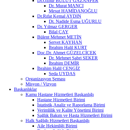
Dr.Öznur BULUT GAZANFER
Dr. Murat MANCI
Mesut HAMİDANOĞLU
Dr.Rıfat Kemal AYDIN
Dt. Nadide Esma UĞURLU
Dr. Yılmaz GERGER
Bilal ÇAY
Bülent Mehmet METİN
Servet KAYHAN
İbrahim Halil KURT
Doç.Dr. Ahmet GÜZELÇİÇEK
Dr. Mehmet Sabri ŞEKER
İbrahim DEMİR
İbrahim Halil CENGİZ
Seda UYDAŞ
Organizasyon Şeması
Misyon / Vizyon
Başkanlıklar
Kamu Hastane Hizmetleri Başkanlığı
Hastane Hizmetleri Birimi
İstatistik,Analiz ve Raporlama Birimi
Verimlilik ve Kalite Yönetimi Birimi
Sağlık Bakım ve Hasta Hizmetleri Birimi
Halk Sağlığı Hizmetleri Başkanlığı
Aile Hekimliği Birimi