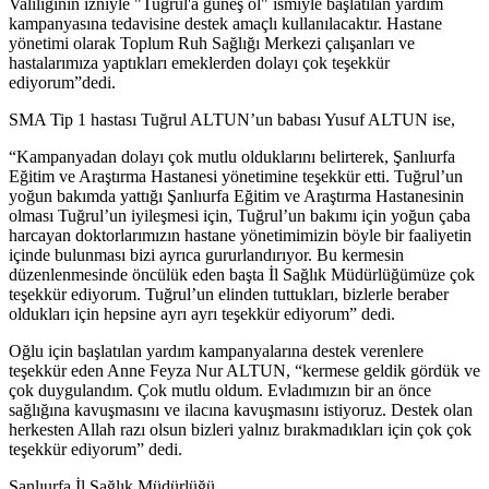
Valiliğinin izniyle "Tuğrul'a güneş ol" ismiyle başlatılan yardım
kampanyasına tedavisine destek amaçlı kullanılacaktır. Hastane
yönetimi olarak Toplum Ruh Sağlığı Merkezi çalışanları ve
hastalarımıza yaptıkları emeklerden dolayı çok teşekkür
ediyorum”dedi.
SMA Tip 1 hastası Tuğrul ALTUN’un babası Yusuf ALTUN ise,
“Kampanyadan dolayı çok mutlu olduklarını belirterek, Şanlıurfa
Eğitim ve Araştırma Hastanesi yönetimine teşekkür etti. Tuğrul’un
yoğun bakımda yattığı Şanlıurfa Eğitim ve Araştırma Hastanesinin
olması Tuğrul’un iyileşmesi için, Tuğrul’un bakımı için yoğun çaba
harcayan doktorlarımızın hastane yönetimimizin böyle bir faaliyetin
içinde bulunması bizi ayrıca gururlandırıyor. Bu kermesin
düzenlenmesinde öncülük eden başta İl Sağlık Müdürlüğümüze çok
teşekkür ediyorum. Tuğrul’un elinden tuttukları, bizlerle beraber
oldukları için hepsine ayrı ayrı teşekkür ediyorum” dedi.
Oğlu için başlatılan yardım kampanyalarına destek verenlere
teşekkür eden Anne Feyza Nur ALTUN, “kermese geldik gördük ve
çok duygulandım. Çok mutlu oldum. Evladımızın bir an önce
sağlığına kavuşmasını ve ilacına kavuşmasını istiyoruz. Destek olan
herkesten Allah razı olsun bizleri yalnız bırakmadıkları için çok çok
teşekkür ediyorum” dedi.
Şanlıurfa İl Sağlık Müdürlüğü