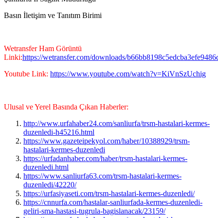
Basın İletişim ve Tanıtım Birimi
Wetransfer Ham Görüntü
Linki:
https://wetransfer.com/downloads/b66bb8198c5edcba3efe94
Youtube Link:
https://www.youtube.com/watch?v=KiVnSzUchig
Ulusal ve Yerel Basında Çıkan Haberler:
http://www.urfahaber24.com/sanliurfa/trsm-hastalari-kermes-
duzenledi-h45216.html
https://www.gazeteipekyol.com/haber/10388929/trsm-
hastalari-kermes-duzenledi
https://urfadanhaber.com/haber/trsm-hastalari-kermes-
duzenledi.html
https://www.sanliurfa63.com/trsm-hastalari-kermes-
duzenledi/42220/
https://urfasiyaseti.com/trsm-hastalari-kermes-duzenledi/
https://cnnurfa.com/hastalar-sanliurfada-kermes-duzenledi-
geliri-sma-hastasi-tugrula-bagislanacak/23159/