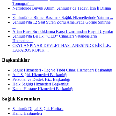
Tomografi ...
Nefrolojide Büyük Atılım: Şanlıurfa’da Tedavi İçin İl Dışına
...
Şanlıurfa’da Birinci Basamak Sağlık Hizmetlerinde Yatırım ...
Şanlıurfa'da 12 Saat Süren Zorlu Ameliyatla Görme Sinirine
...
Artan Hava Sıcaklıklarına Karşı Uzmanından Hayati Uyarılar
Şanlıurfa'da Bir İlk: “OED” Cihazları Vatandaşların
Hizmetine ...
CEYLANPINAR DEVLET HASTANESİ'NDE BİR İLK:
LAPAROSKOPİK ...
Başkanlıklar
Sağlık Hizmetleri - İlaç ve Tıbbi Cihaz Hizmetleri Başkanlığı
Acil Sağlık Hizmetleri Başkanlığı
Personel ve Destek Hiz. Başkanlığı
Halk Sağlığı Hizmetleri Başkanlığı
Kamu Hastane Hizmetleri Başkanlığı
Sağlık Kurumları
Şanlıurfa Dijital Sağlık Haritası
Kamu Hastaneleri