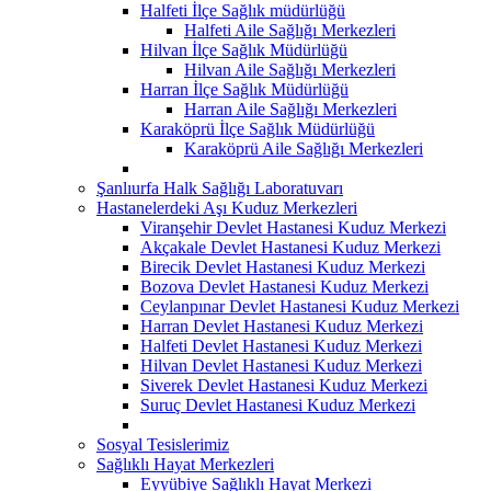
Halfeti İlçe Sağlık müdürlüğü
Halfeti Aile Sağlığı Merkezleri
Hilvan İlçe Sağlık Müdürlüğü
Hilvan Aile Sağlığı Merkezleri
Harran İlçe Sağlık Müdürlüğü
Harran Aile Sağlığı Merkezleri
Karaköprü İlçe Sağlık Müdürlüğü
Karaköprü Aile Sağlığı Merkezleri
Şanlıurfa Halk Sağlığı Laboratuvarı
Hastanelerdeki Aşı Kuduz Merkezleri
Viranşehir Devlet Hastanesi Kuduz Merkezi
Akçakale Devlet Hastanesi Kuduz Merkezi
Birecik Devlet Hastanesi Kuduz Merkezi
Bozova Devlet Hastanesi Kuduz Merkezi
Ceylanpınar Devlet Hastanesi Kuduz Merkezi
Harran Devlet Hastanesi Kuduz Merkezi
Halfeti Devlet Hastanesi Kuduz Merkezi
Hilvan Devlet Hastanesi Kuduz Merkezi
Siverek Devlet Hastanesi Kuduz Merkezi
Suruç Devlet Hastanesi Kuduz Merkezi
Sosyal Tesislerimiz
Sağlıklı Hayat Merkezleri
Eyyübiye Sağlıklı Hayat Merkezi