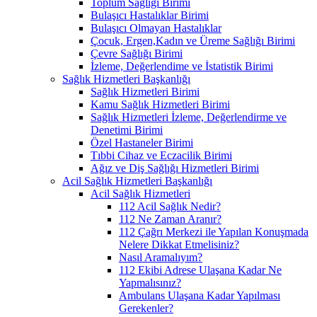
Toplum Sağlığı Birimi
Bulaşıcı Hastalıklar Birimi
Bulaşıcı Olmayan Hastalıklar
Çocuk, Ergen,Kadın ve Üreme Sağlığı Birimi
Çevre Sağlığı Birimi
İzleme, Değerlendime ve İstatistik Birimi
Sağlık Hizmetleri Başkanlığı
Sağlık Hizmetleri Birimi
Kamu Sağlık Hizmetleri Birimi
Sağlık Hizmetleri İzleme, Değerlendirme ve
Denetimi Birimi
Özel Hastaneler Birimi
Tıbbi Cihaz ve Eczacilik Birimi
Ağız ve Diş Sağlığı Hizmetleri Birimi
Acil Sağlık Hizmetleri Başkanlığı
Acil Sağlık Hizmetleri
112 Acil Sağlık Nedir?
112 Ne Zaman Aranır?
112 Çağrı Merkezi ile Yapılan Konuşmada
Nelere Dikkat Etmelisiniz?
Nasıl Aramalıyım?
112 Ekibi Adrese Ulaşana Kadar Ne
Yapmalısınız?
Ambulans Ulaşana Kadar Yapılması
Gerekenler?