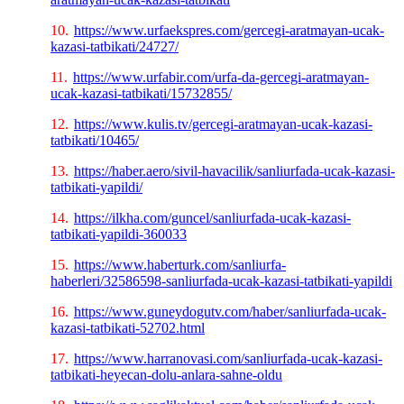
10.
https://www.urfaekspres.com/gercegi-aratmayan-ucak-
kazasi-tatbikati/24727/
11.
https://www.urfabir.com/urfa-da-gercegi-aratmayan-
ucak-kazasi-tatbikati/15732855/
12.
https://www.kulis.tv/gercegi-aratmayan-ucak-kazasi-
tatbikati/10465/
13.
https://haber.aero/sivil-havacilik/sanliurfada-ucak-kazasi-
tatbikati-yapildi/
14.
https://ilkha.com/guncel/sanliurfada-ucak-kazasi-
tatbikati-yapildi-360033
15.
https://www.haberturk.com/sanliurfa-
haberleri/32586598-sanliurfada-ucak-kazasi-tatbikati-yapildi
16.
https://www.guneydogutv.com/haber/sanliurfada-ucak-
kazasi-tatbikati-52702.html
17.
https://www.harranovasi.com/sanliurfada-ucak-kazasi-
tatbikati-heyecan-dolu-anlara-sahne-oldu