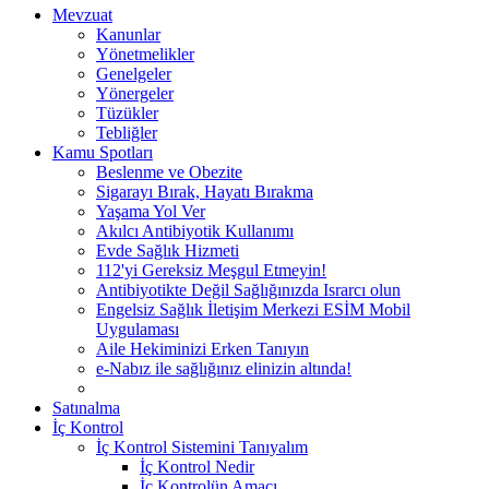
Mevzuat
Kanunlar
Yönetmelikler
Genelgeler
Yönergeler
Tüzükler
Tebliğler
Kamu Spotları
Beslenme ve Obezite
Sigarayı Bırak, Hayatı Bırakma
Yaşama Yol Ver
Akılcı Antibiyotik Kullanımı
Evde Sağlık Hizmeti
112'yi Gereksiz Meşgul Etmeyin!
Antibiyotikte Değil Sağlığınızda Israrcı olun
Engelsiz Sağlık İletişim Merkezi ESİM Mobil
Uygulaması
Aile Hekiminizi Erken Tanıyın
e-Nabız ile sağlığınız elinizin altında!
Satınalma
İç Kontrol
İç Kontrol Sistemini Tanıyalım
İç Kontrol Nedir
İç Kontrolün Amacı