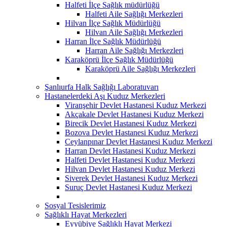
Halfeti İlçe Sağlık müdürlüğü
Halfeti Aile Sağlığı Merkezleri
Hilvan İlçe Sağlık Müdürlüğü
Hilvan Aile Sağlığı Merkezleri
Harran İlçe Sağlık Müdürlüğü
Harran Aile Sağlığı Merkezleri
Karaköprü İlçe Sağlık Müdürlüğü
Karaköprü Aile Sağlığı Merkezleri
Şanlıurfa Halk Sağlığı Laboratuvarı
Hastanelerdeki Aşı Kuduz Merkezleri
Viranşehir Devlet Hastanesi Kuduz Merkezi
Akçakale Devlet Hastanesi Kuduz Merkezi
Birecik Devlet Hastanesi Kuduz Merkezi
Bozova Devlet Hastanesi Kuduz Merkezi
Ceylanpınar Devlet Hastanesi Kuduz Merkezi
Harran Devlet Hastanesi Kuduz Merkezi
Halfeti Devlet Hastanesi Kuduz Merkezi
Hilvan Devlet Hastanesi Kuduz Merkezi
Siverek Devlet Hastanesi Kuduz Merkezi
Suruç Devlet Hastanesi Kuduz Merkezi
Sosyal Tesislerimiz
Sağlıklı Hayat Merkezleri
Eyyübiye Sağlıklı Hayat Merkezi