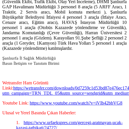
(Güvenlik Ekibi, Trafik Ekibi, Olay Yeri İnceleme), DHMİ Şanlıurfa
GAP Havalimanı Müdürlüğü 3 personel 8 araçla (5 ARFF Aracı, 1
Traktör, 2 Servis aracı, Mobil komuta merkezi ), Şanlıurfa
Büyükşehir Belediyesi İtfaiyesi 4 personel 3 araçla (İtfaiye Aracı,
Cenaze aracı, Eğitim aracı), HAVAŞ İstasyon Müdürlüğü 10
personel 1 araçla (Otobüs Kazazede yönlendirme ve Güvenlik),
Jandarma Komutanlığı (Çevre Güvenliği), Harran Üniversitesi 2
personel 1 araçla (Gözlem). Karayolları 91.Şube Şefliği 2 personel 2
araçla (1 Greyder, 1Kamyon) Türk Hava Yolları 5 personel 1 araçla
(Kazazede yönlendirme) katılmışlardır.
Şanlıurfa İl Sağlık Müdürlüğü
Basın İletişim ve Tanıtım Birimi
Wetransfer Ham Görüntü
Linki:
https://wetransfer.com/downloads/0d7259c1d53bd87e476ec1
utm_campaign=TRN_TDL_05&utm_source=sendgrid&utm_mediu
Youtube Link:
https://www.youtube.com/watch?v=iVIb42bbVG8
Ulusal ve Yerel Basında Çıkan Haberler:
1.
https://www.urfaekspres.com/gercegi-aratmayan-ucak-
kazasi-tatbikati/24727/