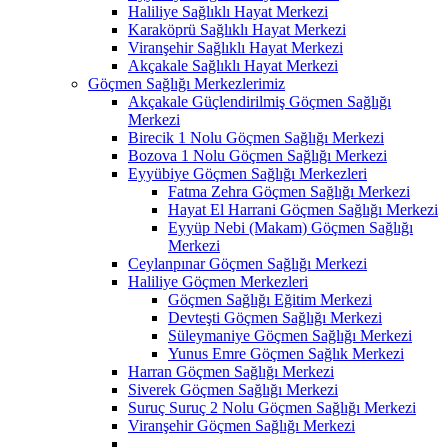
Haliliye Sağlıklı Hayat Merkezi
Karaköprü Sağlıklı Hayat Merkezi
Viranşehir Sağlıklı Hayat Merkezi
Akçakale Sağlıklı Hayat Merkezi
Göçmen Sağlığı Merkezlerimiz
Akçakale Güçlendirilmiş Göçmen Sağlığı
Merkezi
Birecik 1 Nolu Göçmen Sağlığı Merkezi
Bozova 1 Nolu Göçmen Sağlığı Merkezi
Eyyübiye Göçmen Sağlığı Merkezleri
Fatma Zehra Göçmen Sağlığı Merkezi
Hayat El Harrani Göçmen Sağlığı Merkezi
Eyyüp Nebi (Makam) Göçmen Sağlığı
Merkezi
Ceylanpınar Göçmen Sağlığı Merkezi
Haliliye Göçmen Merkezleri
Göçmen Sağlığı Eğitim Merkezi
Devteşti Göçmen Sağlığı Merkezi
Süleymaniye Göçmen Sağlığı Merkezi
Yunus Emre Göçmen Sağlık Merkezi
Harran Göçmen Sağlığı Merkezi
Siverek Göçmen Sağlığı Merkezi
Suruç Suruç 2 Nolu Göçmen Sağlığı Merkezi
Viranşehir Göçmen Sağlığı Merkezi