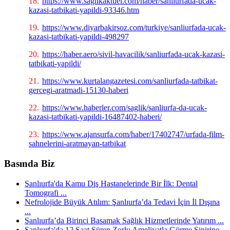
18.
https://www.saglikaktuel.com/haber/sanliurfada-ucak-
kazasi-tatbikati-yapildi-93346.htm
19.
https://www.diyarbakirsoz.com/turkiye/sanliurfada-ucak-
kazasi-tatbikati-yapildi-498297
20.
https://haber.aero/sivil-havacilik/sanliurfada-ucak-kazasi-
tatbikati-yapildi/
21.
https://www.kurtalangazetesi.com/sanliurfada-tatbikat-
gercegi-aratmadi-15130-haberi
22.
https://www.haberler.com/saglik/sanliurfa-da-ucak-
kazasi-tatbikati-yapildi-16487402-haberi/
23.
https://www.ajansurfa.com/haber/17402747/urfada-film-
sahnelerini-aratmayan-tatbikat
Basında Biz
Şanlıurfa'da Kamu Diş Hastanelerinde Bir İlk: Dental
Tomografi ...
Nefrolojide Büyük Atılım: Şanlıurfa’da Tedavi İçin İl Dışına
...
Şanlıurfa’da Birinci Basamak Sağlık Hizmetlerinde Yatırım ...
Şanlıurfa'da 12 Saat Süren Zorlu Ameliyatla Görme Sinirine