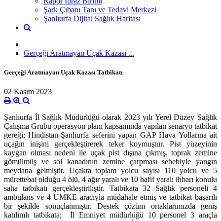
Rapor İtiraz Birimi
Şark Çıbanı Tanı ve Tedavi Merkezi
Şanlıurfa Dijital Sağlık Haritası
Gerçeği Aratmayan Uçak Kazası ...
Gerçeği Aratmayan Uçak Kazası Tatbikatı
02 Kasım 2023
Şanlıurfa İl Sağlık Müdürlüğü olarak 2023 yılı Yerel Düzey Sağlık
Çalışma Grubu operasyon planı kapsamında yapılan senaryo tatbikat
gereği; Hindistan-Şanlıurfa seferini yapan GAP Hava Yollarına ait
uçağın inişini gerçekleştirerek teker koymuştur. Pist yüzeyinin
kaygan olması nedeni ile uçak pist dışına çıkmış, toprak zemine
gömülmüş ve sol kanadının zemine çarpması sebebiyle yangın
meydana gelmiştir. Uçakta toplam yolcu sayısı 110 yolcu ve 5
mürettebat olduğu 4 ölü, 4 ağır yaralı ve 10 hafif yaralı ihbarı konulu
saha tatbikatı gerçekleştiriliştir. Tatbikata 32 Sağlık personeli 4
ambulans ve 4 UMKE aracıyla müdahale etmiş ve tatbikat başarılı
bir şekilde sonuçlanmıştır. Destek çözüm ortaklarımızda geniş
katılımlı tatbikata; İl Emniyet müdürlüğü 10 personel 3 araçla