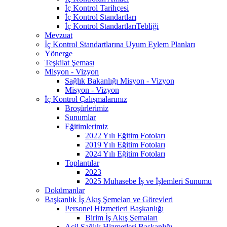
İç Kontrol Tarihçesi
İç Kontrol Standartları
İç Kontrol StandartlarıTebliği
Mevzuat
İç Kontrol Standartlarına Uyum Eylem Planları
Yönerge
Teşkilat Şeması
Misyon - Vizyon
Sağlık Bakanlığı Misyon - Vizyon
Misyon - Vizyon
İç Kontrol Çalışmalarımız
Broşürlerimiz
Sunumlar
Eğitimlerimiz
2022 Yılı Eğitim Fotoları
2019 Yılı Eğitim Fotoları
2024 Yılı Eğitim Fotoları
Toplantılar
2023
2025 Muhasebe İş ve İşlemleri Sunumu
Dokümanlar
Başkanlık İş Akış Şemeları ve Görevleri
Personel Hizmetleri Başkanlığı
Birim İş Akış Şemaları
Acil Sağlık Hizmetleri Başkanlığı