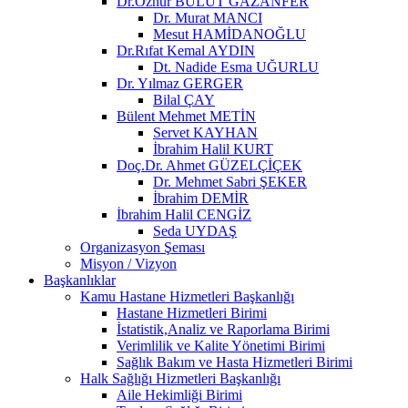
Dr.Öznur BULUT GAZANFER
Dr. Murat MANCI
Mesut HAMİDANOĞLU
Dr.Rıfat Kemal AYDIN
Dt. Nadide Esma UĞURLU
Dr. Yılmaz GERGER
Bilal ÇAY
Bülent Mehmet METİN
Servet KAYHAN
İbrahim Halil KURT
Doç.Dr. Ahmet GÜZELÇİÇEK
Dr. Mehmet Sabri ŞEKER
İbrahim DEMİR
İbrahim Halil CENGİZ
Seda UYDAŞ
Organizasyon Şeması
Misyon / Vizyon
Başkanlıklar
Kamu Hastane Hizmetleri Başkanlığı
Hastane Hizmetleri Birimi
İstatistik,Analiz ve Raporlama Birimi
Verimlilik ve Kalite Yönetimi Birimi
Sağlık Bakım ve Hasta Hizmetleri Birimi
Halk Sağlığı Hizmetleri Başkanlığı
Aile Hekimliği Birimi