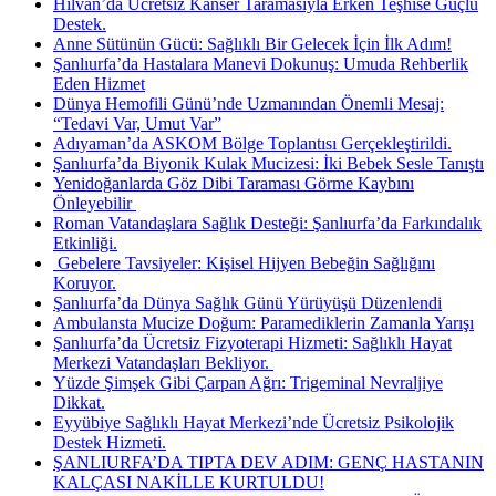
Hilvan’da Ücretsiz Kanser Taramasıyla Erken Teşhise Güçlü
Destek.
Anne Sütünün Gücü: Sağlıklı Bir Gelecek İçin İlk Adım!
Şanlıurfa’da Hastalara Manevi Dokunuş: Umuda Rehberlik
Eden Hizmet
Dünya Hemofili Günü’nde Uzmanından Önemli Mesaj:
“Tedavi Var, Umut Var”
Adıyaman’da ASKOM Bölge Toplantısı Gerçekleştirildi.
Şanlıurfa’da Biyonik Kulak Mucizesi: İki Bebek Sesle Tanıştı
Yenidoğanlarda Göz Dibi Taraması Görme Kaybını
Önleyebilir ​
Roman Vatandaşlara Sağlık Desteği: Şanlıurfa’da Farkındalık
Etkinliği.
​ Gebelere Tavsiyeler: Kişisel Hijyen Bebeğin Sağlığını
Koruyor.
Şanlıurfa’da Dünya Sağlık Günü Yürüyüşü Düzenlendi
Ambulansta Mucize Doğum: Paramediklerin Zamanla Yarışı
Şanlıurfa’da Ücretsiz Fizyoterapi Hizmeti: Sağlıklı Hayat
Merkezi Vatandaşları Bekliyor. ​
Yüzde Şimşek Gibi Çarpan Ağrı: Trigeminal Nevraljiye
Dikkat.
Eyyübiye Sağlıklı Hayat Merkezi’nde Ücretsiz Psikolojik
Destek Hizmeti.
ŞANLIURFA’DA TIPTA DEV ADIM: GENÇ HASTANIN
KALÇASI NAKİLLE KURTULDU!