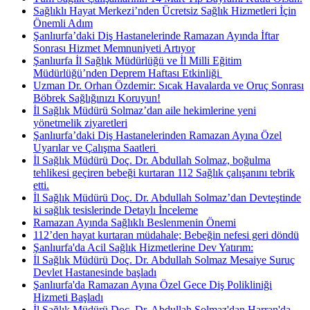
Sağlıklı Hayat Merkezi’nden Ücretsiz Sağlık Hizmetleri İçin
Önemli Adım
Şanlıurfa’daki Diş Hastanelerinde Ramazan Ayında İftar
Sonrası Hizmet Memnuniyeti Artıyor
Şanlıurfa İl Sağlık Müdürlüğü ve İl Milli Eğitim
Müdürlüğü’nden Deprem Haftası Etkinliği ​
Uzman Dr. Orhan Özdemir: Sıcak Havalarda ve Oruç Sonrası
Böbrek Sağlığınızı Koruyun!
İl Sağlık Müdürü Solmaz’dan aile hekimlerine yeni
yönetmelik ziyaretleri
Şanlıurfa’daki Diş Hastanelerinden Ramazan Ayına Özel
Uyarılar ve Çalışma Saatleri ​
İl Sağlık Müdürü Doç. Dr. Abdullah Solmaz, boğulma
tehlikesi geçiren bebeği kurtaran 112 Sağlık çalışanını tebrik
etti.
İl Sağlık Müdürü Doç. Dr. Abdullah Solmaz’dan Devteştinde
ki sağlık tesislerinde Detaylı İnceleme
Ramazan Ayında Sağlıklı Beslenmenin Önemi
112’den hayat kurtaran müdahale; Bebeğin nefesi geri döndü
Şanlıurfa'da Acil Sağlık Hizmetlerine Dev Yatırım:
İl Sağlık Müdürü Doç. Dr. Abdullah Solmaz Mesaiye Suruç
Devlet Hastanesinde başladı
Şanlıurfa'da Ramazan Ayına Özel Gece Diş Polikliniği
Hizmeti Başladı
İl Sağlık Müdürü Doç. Dr. Abdullah Solmaz'dan Harran'da