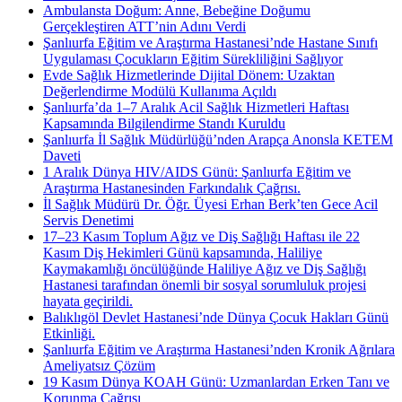
Ambulansta Doğum: Anne, Bebeğine Doğumu
Gerçekleştiren ATT’nin Adını Verdi
Şanlıurfa Eğitim ve Araştırma Hastanesi’nde Hastane Sınıfı
Uygulaması Çocukların Eğitim Sürekliliğini Sağlıyor
Evde Sağlık Hizmetlerinde Dijital Dönem: Uzaktan
Değerlendirme Modülü Kullanıma Açıldı
Şanlıurfa’da 1–7 Aralık Acil Sağlık Hizmetleri Haftası
Kapsamında Bilgilendirme Standı Kuruldu
Şanlıurfa İl Sağlık Müdürlüğü’nden Arapça Anonsla KETEM
Daveti
1 Aralık Dünya HIV/AIDS Günü: Şanlıurfa Eğitim ve
Araştırma Hastanesinden Farkındalık Çağrısı.
İl Sağlık Müdürü Dr. Öğr. Üyesi Erhan Berk’ten Gece Acil
Servis Denetimi
17–23 Kasım Toplum Ağız ve Diş Sağlığı Haftası ile 22
Kasım Diş Hekimleri Günü kapsamında, Haliliye
Kaymakamlığı öncülüğünde Haliliye Ağız ve Diş Sağlığı
Hastanesi tarafından önemli bir sosyal sorumluluk projesi
hayata geçirildi.
Balıklıgöl Devlet Hastanesi’nde Dünya Çocuk Hakları Günü
Etkinliği.
Şanlıurfa Eğitim ve Araştırma Hastanesi’nden Kronik Ağrılara
Ameliyatsız Çözüm
19 Kasım Dünya KOAH Günü: Uzmanlardan Erken Tanı ve
Korunma Çağrısı