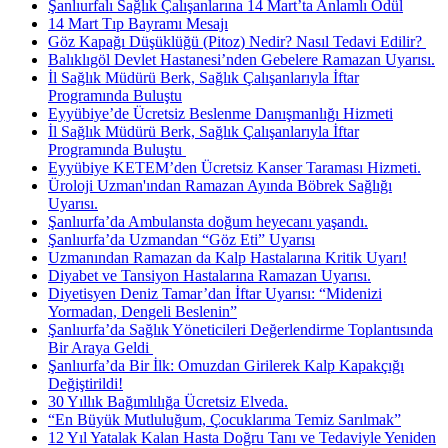
Şanlıurfalı Sağlık Çalışanlarına 14 Mart’ta Anlamlı Ödül
14 Mart Tıp Bayramı Mesajı
Göz Kapağı Düşüklüğü (Pitoz) Nedir? Nasıl Tedavi Edilir? ​
Balıklıgöl Devlet Hastanesi’nden Gebelere Ramazan Uyarısı.
İl Sağlık Müdürü Berk, Sağlık Çalışanlarıyla İftar
Programında Buluştu
Eyyübiye’de Ücretsiz Beslenme Danışmanlığı Hizmeti
İl Sağlık Müdürü Berk, Sağlık Çalışanlarıyla İftar
Programında Buluştu ​
Eyyübiye KETEM’den Ücretsiz Kanser Taraması Hizmeti.
Üroloji Uzman'ından Ramazan Ayında Böbrek Sağlığı
Uyarısı.
Şanlıurfa’da Ambulansta doğum heyecanı yaşandı.
Şanlıurfa’da Uzmandan “Göz Eti” Uyarısı
Uzmanından Ramazan da Kalp Hastalarına Kritik Uyarı!
Diyabet ve Tansiyon Hastalarına Ramazan Uyarısı.
Diyetisyen Deniz Tamar’dan İftar Uyarısı: “Midenizi
Yormadan, Dengeli Beslenin”
Şanlıurfa’da Sağlık Yöneticileri Değerlendirme Toplantısında
Bir Araya Geldi ​
Şanlıurfa’da Bir İlk: Omuzdan Girilerek Kalp Kapakçığı
Değiştirildi!
30 Yıllık Bağımlılığa Ücretsiz Elveda.
“En Büyük Mutluluğum, Çocuklarıma Temiz Sarılmak”
12 Yıl Yatalak Kalan Hasta Doğru Tanı ve Tedaviyle Yeniden