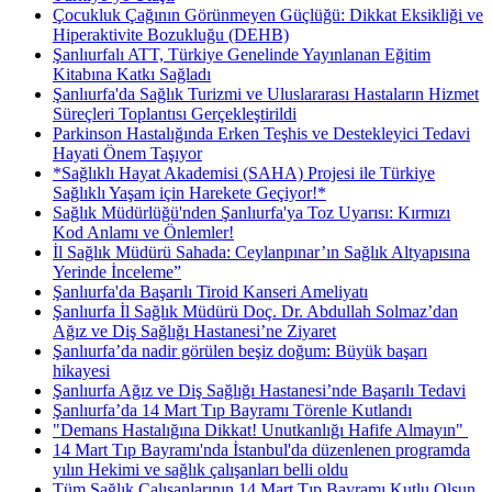
Çocukluk Çağının Görünmeyen Güçlüğü: Dikkat Eksikliği ve
Hiperaktivite Bozukluğu (DEHB)
Şanlıurfalı ATT, Türkiye Genelinde Yayınlanan Eğitim
Kitabına Katkı Sağladı
Şanlıurfa'da Sağlık Turizmi ve Uluslararası Hastaların Hizmet
Süreçleri Toplantısı Gerçekleştirildi
Parkinson Hastalığında Erken Teşhis ve Destekleyici Tedavi
Hayati Önem Taşıyor
*Sağlıklı Hayat Akademisi (SAHA) Projesi ile Türkiye
Sağlıklı Yaşam için Harekete Geçiyor!*
Sağlık Müdürlüğü'nden Şanlıurfa'ya Toz Uyarısı: Kırmızı
Kod Anlamı ve Önlemler!
İl Sağlık Müdürü Sahada: Ceylanpınar’ın Sağlık Altyapısına
Yerinde İnceleme”
Şanlıurfa'da Başarılı Tiroid Kanseri Ameliyatı
Şanlıurfa İl Sağlık Müdürü Doç. Dr. Abdullah Solmaz’dan
Ağız ve Diş Sağlığı Hastanesi’ne Ziyaret
Şanlıurfa’da nadir görülen beşiz doğum: Büyük başarı
hikayesi
Şanlıurfa Ağız ve Diş Sağlığı Hastanesi’nde Başarılı Tedavi
Şanlıurfa’da 14 Mart Tıp Bayramı Törenle Kutlandı
"Demans Hastalığına Dikkat! Unutkanlığı Hafife Almayın" ​
14 Mart Tıp Bayramı'nda İstanbul'da düzenlenen programda
yılın Hekimi ve sağlık çalışanları belli oldu
Tüm Sağlık Çalışanlarının 14 Mart Tıp Bayramı Kutlu Olsun.