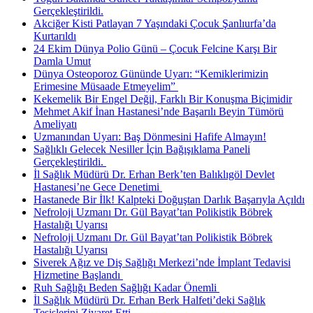
Gerçekleştirildi.
Akciğer Kisti Patlayan 7 Yaşındaki Çocuk Şanlıurfa’da
Kurtarıldı
24 Ekim Dünya Polio Günü – Çocuk Felcine Karşı Bir
Damla Umut
Dünya Osteoporoz Gününde Uyarı: “Kemiklerimizin
Erimesine Müsaade Etmeyelim” ​
Kekemelik Bir Engel Değil, Farklı Bir Konuşma Biçimidir
Mehmet Akif İnan Hastanesi’nde Başarılı Beyin Tümörü
Ameliyatı
Uzmanından Uyarı: Baş Dönmesini Hafife Almayın!
Sağlıklı Gelecek Nesiller İçin Bağışıklama Paneli
Gerçekleştirildi. ​
İl Sağlık Müdürü Dr. Erhan Berk’ten Balıklıgöl Devlet
Hastanesi’ne Gece Denetimi ​
Hastanede Bir İlk! Kalpteki Doğuştan Darlık Başarıyla Açıldı
Nefroloji Uzmanı Dr. Gül Bayat’tan Polikistik Böbrek
Hastalığı Uyarısı
Nefroloji Uzmanı Dr. Gül Bayat’tan Polikistik Böbrek
Hastalığı Uyarısı
Siverek Ağız ve Diş Sağlığı Merkezi’nde İmplant Tedavisi
Hizmetine Başlandı ​
Ruh Sağlığı Beden Sağlığı Kadar Önemli ​
İl Sağlık Müdürü Dr. Erhan Berk Halfeti’deki Sağlık
Tesislerini Ziyaret Etti.