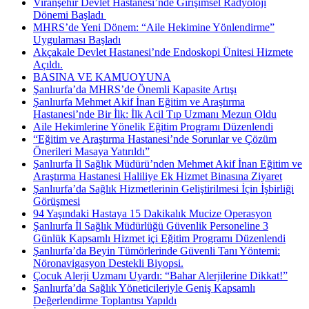
Viranşehir Devlet Hastanesi’nde Girişimsel Radyoloji
Dönemi Başladı ​
MHRS’de Yeni Dönem: “Aile Hekimine Yönlendirme”
Uygulaması Başladı
Akçakale Devlet Hastanesi’nde Endoskopi Ünitesi Hizmete
Açıldı.
BASINA VE KAMUOYUNA
Şanlıurfa’da MHRS’de Önemli Kapasite Artışı
Şanlıurfa Mehmet Akif İnan Eğitim ve Araştırma
Hastanesi’nde Bir İlk: İlk Acil Tıp Uzmanı Mezun Oldu
Aile Hekimlerine Yönelik Eğitim Programı Düzenlendi
“Eğitim ve Araştırma Hastanesi’nde Sorunlar ve Çözüm
Önerileri Masaya Yatırıldı”
Şanlıurfa İl Sağlık Müdürü’nden Mehmet Akif İnan Eğitim ve
Araştırma Hastanesi Haliliye Ek Hizmet Binasına Ziyaret
Şanlıurfa’da Sağlık Hizmetlerinin Geliştirilmesi İçin İşbirliği
Görüşmesi
94 Yaşındaki Hastaya 15 Dakikalık Mucize Operasyon
Şanlıurfa İl Sağlık Müdürlüğü Güvenlik Personeline 3
Günlük Kapsamlı Hizmet içi Eğitim Programı Düzenlendi
Şanlıurfa’da Beyin Tümörlerinde Güvenli Tanı Yöntemi:
Nöronavigasyon Destekli Biyopsi.
Çocuk Alerji Uzmanı Uyardı: “Bahar Alerjilerine Dikkat!”
Şanlıurfa’da Sağlık Yöneticileriyle Geniş Kapsamlı
Değerlendirme Toplantısı Yapıldı