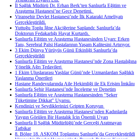
İl Sağlık Müdürü Dr. Erhan Berk’ten Şanlıurfa Eğitim ve
Araştırma Hastanesi’ne Gece Denetimi. ​
Viranşehir Devlet Hastanesi’nde İlk Katarakt Ameliyatı
Gerçekleştirildi.
Yuttuğu Toplu İğne Akciğerine Saplandı: Şanlıurfa’da
Doktorun Fedakarlığı Hayat Kurtardı. ​
Şanlıurfa Eğitim ve Araştırma Hastanesinden Uyarı: Erken
Tanı, Serebral Palsi Hastalarının Yaşam Kalitesini Artırıyor.
3 Ekim Dünya Yürüyüş Günü Etkinliği Şanlıurfa’da
Gerçekleştirildi
Şanlıurfa Eğitim ve Araştırma Hastanesi’nde Zona Hastalığına
Yönelik Ağrı Tedavileri ​
1 Ekim Uluslararası Yaşlılar Günü’nde Uzmanlardan Sağlıklı
Yaşlanma Önerileri
Hastane Randevularında Aile Hekimliği ile Ek Erişim İmkânı
Şanlıurfa Şehir Hastanesi’nde İnceleme ve Denetim
Şanlıurfa Eğitim ve Araştırma Hastanesinden "Şeker
Tüketimine Dikkat" Uyarısı.
Kendinizi ve Sevdiklerinizi Gripten Koruyun ​
Şanlıurfa Eğitim ve Araştırma Hastanesi’nden Kadınlarda
Yaygın Görülen Bir Hastalık İçin Önemli Uyarı
Şanlıurfa İl Sağlık Müdürlüğü’nde Gerçeği Aratmayan
Tatbikat
8. Bölge 18. ASKOM Toplantısı Şanlıurfa’da Gerçekleştirildi