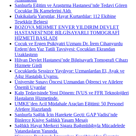
Şanlıurfa Eğitim ve Araştırma Hastanesi’nde Tedavi Gören
Çocuklar İlk Karnelerini Aldı ​
Dakikalarla Yarıştılar, Hayat Kurtardılar: 112 Ekibine
Teşekkür Belgesi
BOZOVA MEHMET ENVER YILDIRIM DEVLET
HASTANESİ’NDE BİLGİSAYARLI TOMOGRAFİ
HİZMETİ BAŞLADI
Çocuk ve Ergen Psikiyatri Uzmanı Dr. İrem Cihanyurdu
Erdem’den Yaz Tatili Tavsiyesi: Çocukları Ekrandan
Uzaklaştırın
Hilvan Devlet Hastanesi’nde Bilgisayarlı Tomografi Cihazı
Hizmete Girdi
Çocuklarda Sessizce Yayılıyor: Uzmanlardan El, Ayak ve
Ağız Hastalığı Uyarısı.
Üniversite Sınavı Öncesi Uzmandan Öğrenci ve Ailelere
Önemli Uyarılar
Kalp Tedavisinde Yeni Dönem: IVUS ve FFR Teknolojileri
Hastaların Hizmetinde.
UMKE’den Acil Müdahale Araçları Eğitimi: 50 Personel
Afetlere Hazırlandı
Şanlıurfa Sağlık İçin Harekete Geçti: GAP Vadisi’nde
Binlerce Kişiye Sağlıklı Yaşam Mesajı
Sağlıklı Hayat Merkezi Sigara Bağımlılığıyla Mücadelede
Vatandaşların Yanında ​