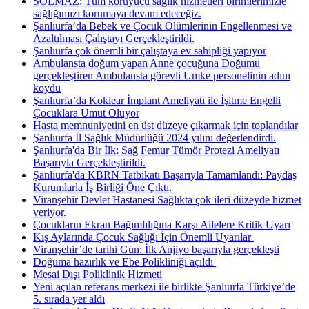
SOLMAZ; Tüm koruyucu sağlık hizmetleri birimlerimizle
sağlığımızı korumaya devam edeceğiz.
Şanlıurfa’da Bebek ve Çocuk Ölümlerinin Engellenmesi ve
Azaltılması Çalıştayı Gerçekleştirildi.
Şanlıurfa çok önemli bir çalıştaya ev sahipliği yapıyor
Ambulansta doğum yapan Anne çocuğuna Doğumu
gerçekleştiren Ambulansta görevli Umke personelinin adını
koydu
Şanlıurfa’da Koklear İmplant Ameliyatı ile İşitme Engelli
Çocuklara Umut Oluyor
Hasta memnuniyetini en üst düzeye çıkarmak için toplandılar
Şanlıurfa İl Sağlık Müdürlüğü 2024 yılını değerlendirdi.
Şanlıurfa'da Bir İlk: Sağ Femur Tümör Protezi Ameliyatı
Başarıyla Gerçekleştirildi.
Şanlıurfa'da KBRN Tatbikatı Başarıyla Tamamlandı: Paydaş
Kurumlarla İş Birliği Öne Çıktı.
Viranşehir Devlet Hastanesi Sağlıkta çok ileri düzeyde hizmet
veriyor.
Çocukların Ekran Bağımlılığına Karşı Ailelere Kritik Uyarı
Kış Aylarında Çocuk Sağlığı İçin Önemli Uyarılar ​
Viranşehir’de tarihi Gün: İlk Anjiyo başarıyla gerçekleşti
Doğuma hazırlık ve Ebe Polikliniği açıldı ​
Mesai Dışı Poliklinik Hizmeti
Yeni açılan referans merkezi ile birlikte Şanlıurfa Türkiye’de
5. sırada yer aldı