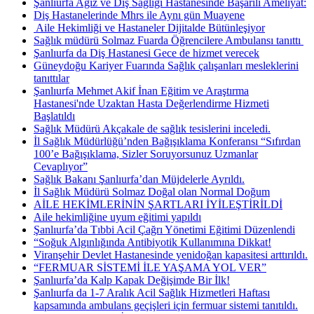
Şanlıurfa Ağız ve Diş Sağlığı Hastanesinde Başarılı Ameliyat:
Diş Hastanelerinde Mhrs ile Aynı gün Muayene
​ Aile Hekimliği ve Hastaneler Dijitalde Bütünleşiyor
Sağlık müdürü Solmaz Fuarda Öğrencilere Ambulansı tanıttı ​
Şanlıurfa da Diş Hastanesi Gece de hizmet verecek
Güneydoğu Kariyer Fuarında Sağlık çalışanları mesleklerini
tanıttılar
Şanlıurfa Mehmet Akif İnan Eğitim ve Araştırma
Hastanesi'nde Uzaktan Hasta Değerlendirme Hizmeti
Başlatıldı
Sağlık Müdürü Akçakale de sağlık tesislerini inceledi.
İl Sağlık Müdürlüğü’nden Bağışıklama Konferansı “Sıfırdan
100’e Bağışıklama, Sizler Soruyorsunuz Uzmanlar
Cevaplıyor”
Sağlık Bakanı Şanlıurfa’dan Müjdelerle Ayrıldı.
İl Sağlık Müdürü Solmaz Doğal olan Normal Doğum
AİLE HEKİMLERİNİN ŞARTLARI İYİLEŞTİRİLDİ
Aile hekimliğine uyum eğitimi yapıldı
Şanlıurfa’da Tıbbi Acil Çağrı Yönetimi Eğitimi Düzenlendi
“Soğuk Algınlığında Antibiyotik Kullanımına Dikkat!
Viranşehir Devlet Hastanesinde yenidoğan kapasitesi arttırıldı.
“FERMUAR SİSTEMİ İLE YAŞAMA YOL VER”
Şanlıurfa’da Kalp Kapak Değişimde Bir İlk!
Şanlıurfa da 1-7 Aralık Acil Sağlık Hizmetleri Haftası
kapsamında ambulans geçişleri için fermuar sistemi tanıtıldı.