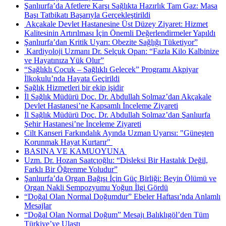
Şanlıurfa’da Afetlere Karşı Sağlıkta Hazırlık Tam Gaz: Masa
Başı Tatbikatı Başarıyla Gerçekleştirildi
​ Akçakale Devlet Hastanesine Üst Düzey Ziyaret: Hizmet
Kalitesinin Artırılması İçin Önemli Değerlendirmeler Yapıldı
Şanlıurfa’dan Kritik Uyarı: Obezite Sağlığı Tüketiyor”
​ Kardiyoloji Uzmanı Dr. Selçuk Opan: “Fazla Kilo Kalbinize
ve Hayatınıza Yük Olur”
“Sağlıklı Çocuk – Sağlıklı Gelecek” Programı Akpiyar
İlkokulu’nda Hayata Geçirildi
Sağlık Hizmetleri bir ekip işidir
İl Sağlık Müdürü Doç. Dr. Abdullah Solmaz’dan Akçakale
Devlet Hastanesi’ne Kapsamlı İnceleme Ziyareti
İl Sağlık Müdürü Doç. Dr. Abdullah Solmaz’dan Şanlıurfa
Şehir Hastanesi’ne İnceleme Ziyareti
Cilt Kanseri Farkındalık Ayında Uzman Uyarısı: "Güneşten
Korunmak Hayat Kurtarır" ​
BASINA VE KAMUOYUNA ​
Uzm. Dr. Hozan Saatçıoğlu: “Disleksi Bir Hastalık Değil,
Farklı Bir Öğrenme Yoludur”
Şanlıurfa’da Organ Bağışı İçin Güç Birliği: Beyin Ölümü ve
Organ Nakli Sempozyumu Yoğun İlgi Gördü
“Doğal Olan Normal Doğumdur” Ebeler Haftası’nda Anlamlı
Mesajlar
“Doğal Olan Normal Doğum” Mesajı Balıklıgöl’den Tüm
Türkiye’ye Ulaştı