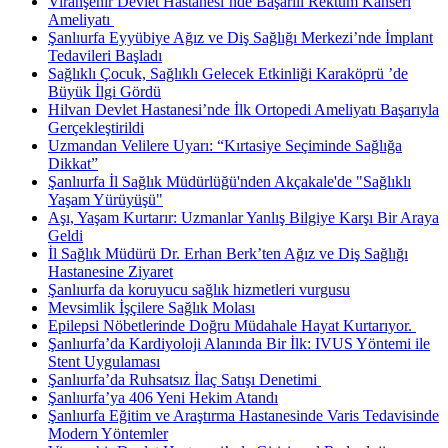
Viranşehir Devlet Hastanesi’nde Başarılı Rektum Kanseri
Ameliyatı ​
Şanlıurfa Eyyübiye Ağız ve Diş Sağlığı Merkezi’nde İmplant
Tedavileri Başladı
Sağlıklı Çocuk, Sağlıklı Gelecek Etkinliği Karaköprü ’de
Büyük İlgi Gördü
Hilvan Devlet Hastanesi’nde İlk Ortopedi Ameliyatı Başarıyla
Gerçekleştirildi
Uzmandan Velilere Uyarı: “Kırtasiye Seçiminde Sağlığa
Dikkat”
Şanlıurfa İl Sağlık Müdürlüğü'nden Akçakale'de "Sağlıklı
Yaşam Yürüyüşü"
Aşı, Yaşam Kurtarır: Uzmanlar Yanlış Bilgiye Karşı Bir Araya
Geldi
İl Sağlık Müdürü Dr. Erhan Berk’ten Ağız ve Diş Sağlığı
Hastanesine Ziyaret
Şanlıurfa da koruyucu sağlık hizmetleri vurgusu
Mevsimlik İşçilere Sağlık Molası
Epilepsi Nöbetlerinde Doğru Müdahale Hayat Kurtarıyor. ​
Şanlıurfa’da Kardiyoloji Alanında Bir İlk: IVUS Yöntemi ile
Stent Uygulaması
Şanlıurfa’da Ruhsatsız İlaç Satışı Denetimi ​
Şanlıurfa’ya 406 Yeni Hekim Atandı
Şanlıurfa Eğitim ve Araştırma Hastanesinde Varis Tedavisinde
Modern Yöntemler