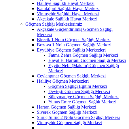
Haliliye Sağlıklı Hayat Merkezi
Karaköprü Sağlıklı Hayat Merkezi
Viranşehir Sağlıklı Hayat Merkezi
Akçakale Sağlıklı Hayat Merkezi
Göçmen Sağlığı Merkezlerimiz
Akçakale Güçlendirilmiş Göçmen Sağlığı
Merkezi
Birecik 1 Nolu Göçmen Sağlığı Merkezi
Bozova 1 Nolu Göçmen Sağlığı Merkezi
Eyyübiye Göçmen Sağlığı Merkezleri
Fatma Zehra Göçmen Sağlığı Merkezi
Hayat El Harrani Göçmen Sağlığı Merkezi
Eyyüp Nebi (Makam) Göçmen Sağlığı
Merkezi
Ceylanpınar Göçmen Sağlığı Merkezi
Haliliye Göçmen Merkezleri
Göçmen Sağlığı Eğitim Merkezi
Devteşti Göçmen Sağlığı Merkezi
Süleymaniye Göçmen Sağlığı Merkezi
Yunus Emre Göçmen Sağlık Merkezi
Harran Göçmen Sağlığı Merkezi
Siverek Göçmen Sağlığı Merkezi
Suruç Suruç 2 Nolu Göçmen Sağlığı Merkezi
Viranşehir Göçmen Sağlığı Merkezi