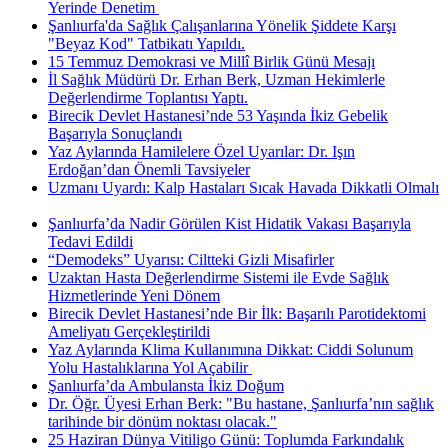
Yerinde Denetim ​
Şanlıurfa'da Sağlık Çalışanlarına Yönelik Şiddete Karşı
"Beyaz Kod" Tatbikatı Yapıldı.
15 Temmuz Demokrasi ve Millî Birlik Günü Mesajı
İl Sağlık Müdürü Dr. Erhan Berk, Uzman Hekimlerle
Değerlendirme Toplantısı Yaptı.
Birecik Devlet Hastanesi’nde 53 Yaşında İkiz Gebelik
Başarıyla Sonuçlandı
Yaz Aylarında Hamilelere Özel Uyarılar: Dr. Işın
Erdoğan’dan Önemli Tavsiyeler
Uzmanı Uyardı: Kalp Hastaları Sıcak Havada Dikkatli Olmalı
Şanlıurfa’da Nadir Görülen Kist Hidatik Vakası Başarıyla
Tedavi Edildi
“Demodeks” Uyarısı: Ciltteki Gizli Misafirler
Uzaktan Hasta Değerlendirme Sistemi ile Evde Sağlık
Hizmetlerinde Yeni Dönem
Birecik Devlet Hastanesi’nde Bir İlk: Başarılı Parotidektomi
Ameliyatı Gerçekleştirildi
Yaz Aylarında Klima Kullanımına Dikkat: Ciddi Solunum
Yolu Hastalıklarına Yol Açabilir ​
Şanlıurfa’da Ambulansta İkiz Doğum
Dr. Öğr. Üyesi Erhan Berk: "Bu hastane, Şanlıurfa’nın sağlık
tarihinde bir dönüm noktası olacak."
25 Haziran Dünya Vitiligo Günü: Toplumda Farkındalık