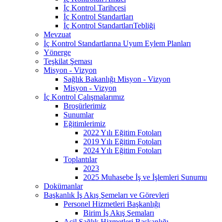
İç Kontrol Tarihçesi
İç Kontrol Standartları
İç Kontrol StandartlarıTebliği
Mevzuat
İç Kontrol Standartlarına Uyum Eylem Planları
Yönerge
Teşkilat Şeması
Misyon - Vizyon
Sağlık Bakanlığı Misyon - Vizyon
Misyon - Vizyon
İç Kontrol Çalışmalarımız
Broşürlerimiz
Sunumlar
Eğitimlerimiz
2022 Yılı Eğitim Fotoları
2019 Yılı Eğitim Fotoları
2024 Yılı Eğitim Fotoları
Toplantılar
2023
2025 Muhasebe İş ve İşlemleri Sunumu
Dokümanlar
Başkanlık İş Akış Şemeları ve Görevleri
Personel Hizmetleri Başkanlığı
Birim İş Akış Şemaları
Acil Sağlık Hizmetleri Başkanlığı