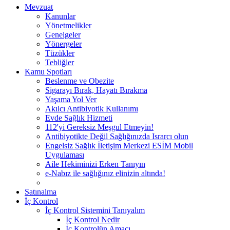
Mevzuat
Kanunlar
Yönetmelikler
Genelgeler
Yönergeler
Tüzükler
Tebliğler
Kamu Spotları
Beslenme ve Obezite
Sigarayı Bırak, Hayatı Bırakma
Yaşama Yol Ver
Akılcı Antibiyotik Kullanımı
Evde Sağlık Hizmeti
112'yi Gereksiz Meşgul Etmeyin!
Antibiyotikte Değil Sağlığınızda Israrcı olun
Engelsiz Sağlık İletişim Merkezi ESİM Mobil
Uygulaması
Aile Hekiminizi Erken Tanıyın
e-Nabız ile sağlığınız elinizin altında!
Satınalma
İç Kontrol
İç Kontrol Sistemini Tanıyalım
İç Kontrol Nedir
İç Kontrolün Amacı