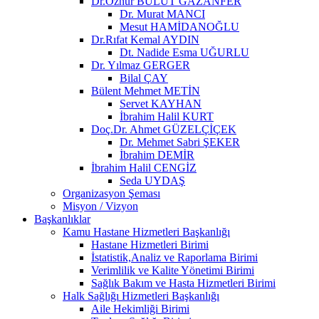
Dr.Öznur BULUT GAZANFER
Dr. Murat MANCI
Mesut HAMİDANOĞLU
Dr.Rıfat Kemal AYDIN
Dt. Nadide Esma UĞURLU
Dr. Yılmaz GERGER
Bilal ÇAY
Bülent Mehmet METİN
Servet KAYHAN
İbrahim Halil KURT
Doç.Dr. Ahmet GÜZELÇİÇEK
Dr. Mehmet Sabri ŞEKER
İbrahim DEMİR
İbrahim Halil CENGİZ
Seda UYDAŞ
Organizasyon Şeması
Misyon / Vizyon
Başkanlıklar
Kamu Hastane Hizmetleri Başkanlığı
Hastane Hizmetleri Birimi
İstatistik,Analiz ve Raporlama Birimi
Verimlilik ve Kalite Yönetimi Birimi
Sağlık Bakım ve Hasta Hizmetleri Birimi
Halk Sağlığı Hizmetleri Başkanlığı
Aile Hekimliği Birimi