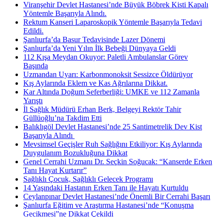
Viranşehir Devlet Hastanesi’nde Büyük Böbrek Kisti Kapalı
Yöntemle Başarıyla Alındı.
Rektum Kanseri Laparoskopik Yöntemle Başarıyla Tedavi
Edildi.
Şanlıurfa’da Basur Tedavisinde Lazer Dönemi
Şanlıurfa’da Yeni Yılın İlk Bebeği Dünyaya Geldi
112 Kışa Meydan Okuyor: Paletli Ambulanslar Görev
Başında
Uzmandan Uyarı: Karbonmonoksit Sessizce Öldürüyor
Kış Aylarında Eklem ve Kas Ağrılarına Dikkat.
Kar Altında Doğum Seferberliği: UMKE ve 112 Zamanla
Yarıştı
İl Sağlık Müdürü Erhan Berk, Belgeyi Rektör Tahir
Güllüoğlu’na Takdim Etti
Balıklıgöl Devlet Hastanesi’nde 25 Santimetrelik Dev Kist
Başarıyla Alındı ​
Mevsimsel Geçişler Ruh Sağlığını Etkiliyor: Kış Aylarında
Duygulanım Bozukluğuna Dikkat
Genel Cerrahi Uzmanı Dr. Seçkin Soğucak: “Kanserde Erken
Tanı Hayat Kurtarır”
Sağlıklı Çocuk, Sağlıklı Gelecek Programı
14 Yaşındaki Hastanın Erken Tanı ile Hayatı Kurtuldu
Ceylanpınar Devlet Hastanesi’nde Önemli Bir Cerrahi Başarı
Şanlıurfa Eğitim ve Araştırma Hastanesi’nde “Konuşma
Gecikmesi”ne Dikkat Çekildi