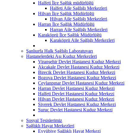
Halfeti İlçe Sağlık müdürlüğü
Halfeti Aile Sağlığı Merkezleri
Hilvan İlçe Sağlık Müdürlüğü
Hilvan Aile Sağlığı Merkezleri
Harran İlçe Sağlık Müdürlüğü
Harran Aile Sağlığı Merkezleri
Karaköprü İlçe Sağlık Müdürlüğü
Karaköprü Aile Sağlığı Merkezleri
Şanlıurfa Halk Sağlığı Laboratuvarı
Hastanelerdeki Aşı Kuduz Merkezleri
Viranşehir Devlet Hastanesi Kuduz Merkezi
Akçakale Devlet Hastanesi Kuduz Merkezi
Birecik Devlet Hastanesi Kuduz Merkezi
Bozova Devlet Hastanesi Kuduz Merkezi
Ceylanpınar Devlet Hastanesi Kuduz Merkezi
Harran Devlet Hastanesi Kuduz Merkezi
Halfeti Devlet Hastanesi Kuduz Merkezi
Hilvan Devlet Hastanesi Kuduz Merkezi
Siverek Devlet Hastanesi Kuduz Merkezi
Suruç Devlet Hastanesi Kuduz Merkezi
Sosyal Tesislerimiz
Sağlıklı Hayat Merkezleri
Eyyübiye Sağlıklı Hayat Merkezi