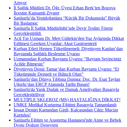
Artıyor
İl Sağlık Müdürü Dr. Öğr. Üyesi Erhan Berk’ten Bozova
İlçesine Kapsamlı Ziyaret
Şanlıurfa’da Yenidoğanlara “Küçük Bir Dokunuşla” Büyük
Bir Başlangıç
Şanlıurfa İl Sağlık Müdürlüğü’nde Devir Teslim Töreni
Gerçekleştirildi ​
Acil Tıp Uzmanı Dr. Mert Gültekin'den Yaz Aylarında Dikkat
Edilmesi Gereken Uyarılar: Akut Gastroenterit
Kurban Etleri Hemen Tüketilmemeli: Diyetisyen Kaplan’dan
Bayramda Sağlıklı Beslenme Uyarısı
Uzmanından Kurban Bayramı Uyarısı: “Bayram Sevincimiz
Acilde Bitmesin”
Diyetisyen Deniz Tamar’dan Kurban Bayramı Uyarısı: “Et
Tüketiminde Dengeli ve Bilinçli Olun”
Şanlıurfa’dan Dünya Tıbbına Damga: Doç. Dr. Esat Taylan
Uğurlu’dan ERCP Alanında Tarihi Başarı!
Şanlıurfa'da Yarık Dudak ve Damak Ameliyatları Başarıyla
Gerçekleştiriliyor
MULTİPLE SKLEROZ (MS) HASTALIĞINA DİKKAT!
UMKE Medikal Kurtarma Eğitimi Başarıyla Tamamlandı
İnşaat Demiri Karnından Girdi, Kalçasından Çıktı: Mucize
Kurtuluş!
Şanlıurfa Eğitim ve Araştırma Hastanesi'nde Anne ve Bebek
Dostu Doğum Deneyimi