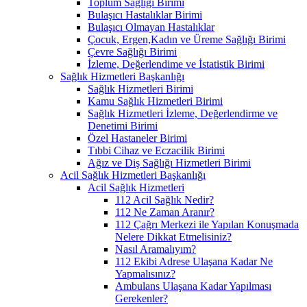
Toplum Sağlığı Birimi
Bulaşıcı Hastalıklar Birimi
Bulaşıcı Olmayan Hastalıklar
Çocuk, Ergen,Kadın ve Üreme Sağlığı Birimi
Çevre Sağlığı Birimi
İzleme, Değerlendime ve İstatistik Birimi
Sağlık Hizmetleri Başkanlığı
Sağlık Hizmetleri Birimi
Kamu Sağlık Hizmetleri Birimi
Sağlık Hizmetleri İzleme, Değerlendirme ve
Denetimi Birimi
Özel Hastaneler Birimi
Tıbbi Cihaz ve Eczacilik Birimi
Ağız ve Diş Sağlığı Hizmetleri Birimi
Acil Sağlık Hizmetleri Başkanlığı
Acil Sağlık Hizmetleri
112 Acil Sağlık Nedir?
112 Ne Zaman Aranır?
112 Çağrı Merkezi ile Yapılan Konuşmada
Nelere Dikkat Etmelisiniz?
Nasıl Aramalıyım?
112 Ekibi Adrese Ulaşana Kadar Ne
Yapmalısınız?
Ambulans Ulaşana Kadar Yapılması
Gerekenler?