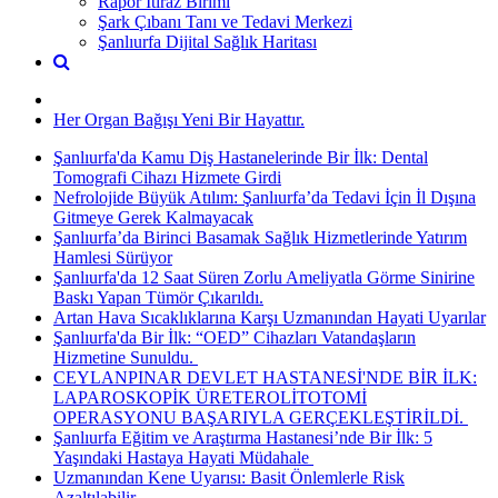
Rapor İtiraz Birimi
Şark Çıbanı Tanı ve Tedavi Merkezi
Şanlıurfa Dijital Sağlık Haritası
Her Organ Bağışı Yeni Bir Hayattır.
Şanlıurfa'da Kamu Diş Hastanelerinde Bir İlk: Dental
Tomografi Cihazı Hizmete Girdi
Nefrolojide Büyük Atılım: Şanlıurfa’da Tedavi İçin İl Dışına
Gitmeye Gerek Kalmayacak
Şanlıurfa’da Birinci Basamak Sağlık Hizmetlerinde Yatırım
Hamlesi Sürüyor
Şanlıurfa'da 12 Saat Süren Zorlu Ameliyatla Görme Sinirine
Baskı Yapan Tümör Çıkarıldı.
Artan Hava Sıcaklıklarına Karşı Uzmanından Hayati Uyarılar
Şanlıurfa'da Bir İlk: “OED” Cihazları Vatandaşların
Hizmetine Sunuldu. ​
CEYLANPINAR DEVLET HASTANESİ'NDE BİR İLK:
LAPAROSKOPİK ÜRETEROLİTOTOMİ
OPERASYONU BAŞARIYLA GERÇEKLEŞTİRİLDİ. ​
Şanlıurfa Eğitim ve Araştırma Hastanesi’nde Bir İlk: 5
Yaşındaki Hastaya Hayati Müdahale ​
Uzmanından Kene Uyarısı: Basit Önlemlerle Risk
Azaltılabilir