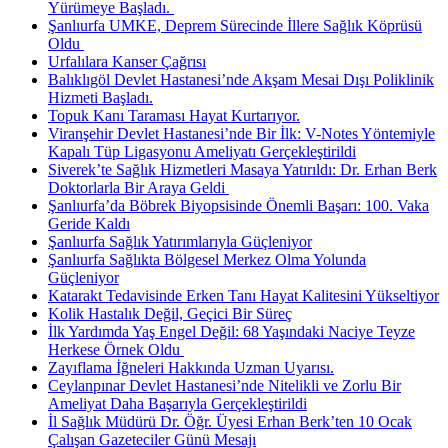
Yürümeye Başladı. ​
Şanlıurfa UMKE, Deprem Sürecinde İllere Sağlık Köprüsü
Oldu ​
Urfalılara Kanser Çağrısı
Balıklıgöl Devlet Hastanesi’nde Akşam Mesai Dışı Poliklinik
Hizmeti Başladı.
Topuk Kanı Taraması Hayat Kurtarıyor.
Viranşehir Devlet Hastanesi’nde Bir İlk: V-Notes Yöntemiyle
Kapalı Tüp Ligasyonu Ameliyatı Gerçekleştirildi
Siverek’te Sağlık Hizmetleri Masaya Yatırıldı: Dr. Erhan Berk
Doktorlarla Bir Araya Geldi ​
Şanlıurfa’da Böbrek Biyopsisinde Önemli Başarı: 100. Vaka
Geride Kaldı
Şanlıurfa Sağlık Yatırımlarıyla Güçleniyor
Şanlıurfa Sağlıkta Bölgesel Merkez Olma Yolunda
Güçleniyor
Katarakt Tedavisinde Erken Tanı Hayat Kalitesini Yükseltiyor
Kolik Hastalık Değil, Geçici Bir Süreç
İlk Yardımda Yaş Engel Değil: 68 Yaşındaki Naciye Teyze
Herkese Örnek Oldu ​
Zayıflama İğneleri Hakkında Uzman Uyarısı.
Ceylanpınar Devlet Hastanesi’nde Nitelikli ve Zorlu Bir
Ameliyat Daha Başarıyla Gerçekleştirildi
İl Sağlık Müdürü Dr. Öğr. Üyesi Erhan Berk’ten 10 Ocak
Çalışan Gazeteciler Günü Mesajı