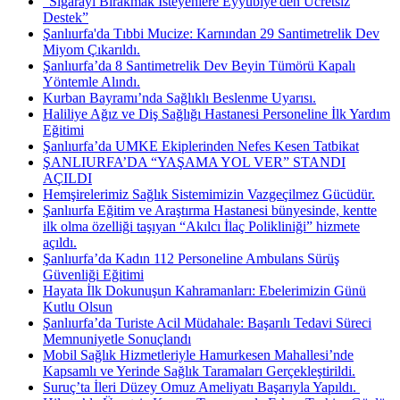
"Sigarayı Bırakmak İsteyenlere Eyyübiye'den Ücretsiz
Destek”
Şanlıurfa'da Tıbbi Mucize: Karnından 29 Santimetrelik Dev
Miyom Çıkarıldı.
Şanlıurfa’da 8 Santimetrelik Dev Beyin Tümörü Kapalı
Yöntemle Alındı.
Kurban Bayramı’nda Sağlıklı Beslenme Uyarısı.
Haliliye Ağız ve Diş Sağlığı Hastanesi Personeline İlk Yardım
Eğitimi
Şanlıurfa’da UMKE Ekiplerinden Nefes Kesen Tatbikat
ŞANLIURFA’DA “YAŞAMA YOL VER” STANDI
AÇILDI
Hemşirelerimiz Sağlık Sistemimizin Vazgeçilmez Gücüdür.
Şanlıurfa Eğitim ve Araştırma Hastanesi bünyesinde, kentte
ilk olma özelliği taşıyan “Akılcı İlaç Polikliniği” hizmete
açıldı.
Şanlıurfa’da Kadın 112 Personeline Ambulans Sürüş
Güvenliği Eğitimi
Hayata İlk Dokunuşun Kahramanları: Ebelerimizin Günü
Kutlu Olsun
Şanlıurfa’da Turiste Acil Müdahale: Başarılı Tedavi Süreci
Memnuniyetle Sonuçlandı
Mobil Sağlık Hizmetleriyle Hamurkesen Mahallesi’nde
Kapsamlı ve Yerinde Sağlık Taramaları Gerçekleştirildi.
Suruç’ta İleri Düzey Omuz Ameliyatı Başarıyla Yapıldı. ​