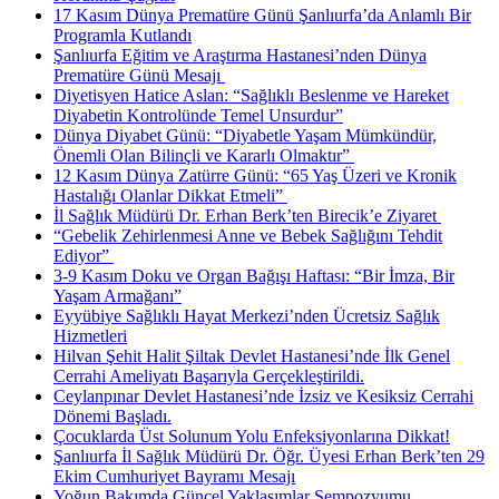
17 Kasım Dünya Prematüre Günü Şanlıurfa’da Anlamlı Bir
Programla Kutlandı
Şanlıurfa Eğitim ve Araştırma Hastanesi’nden Dünya
Prematüre Günü Mesajı ​
Diyetisyen Hatice Aslan: “Sağlıklı Beslenme ve Hareket
Diyabetin Kontrolünde Temel Unsurdur”
Dünya Diyabet Günü: “Diyabetle Yaşam Mümkündür,
Önemli Olan Bilinçli ve Kararlı Olmaktır” ​
12 Kasım Dünya Zatürre Günü: “65 Yaş Üzeri ve Kronik
Hastalığı Olanlar Dikkat Etmeli” ​
İl Sağlık Müdürü Dr. Erhan Berk’ten Birecik’e Ziyaret ​
“Gebelik Zehirlenmesi Anne ve Bebek Sağlığını Tehdit
Ediyor” ​
3-9 Kasım Doku ve Organ Bağışı Haftası: “Bir İmza, Bir
Yaşam Armağanı”
Eyyübiye Sağlıklı Hayat Merkezi’nden Ücretsiz Sağlık
Hizmetleri
Hilvan Şehit Halit Şiltak Devlet Hastanesi’nde İlk Genel
Cerrahi Ameliyatı Başarıyla Gerçekleştirildi.
Ceylanpınar Devlet Hastanesi’nde İzsiz ve Kesiksiz Cerrahi
Dönemi Başladı.
Çocuklarda Üst Solunum Yolu Enfeksiyonlarına Dikkat!
Şanlıurfa İl Sağlık Müdürü Dr. Öğr. Üyesi Erhan Berk’ten 29
Ekim Cumhuriyet Bayramı Mesajı
Yoğun Bakımda Güncel Yaklaşımlar Sempozyumu