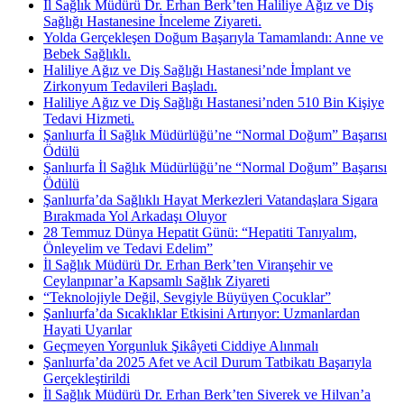
İl Sağlık Müdürü Dr. Erhan Berk’ten Haliliye Ağız ve Diş
Sağlığı Hastanesine İnceleme Ziyareti.
Yolda Gerçekleşen Doğum Başarıyla Tamamlandı: Anne ve
Bebek Sağlıklı.
Haliliye Ağız ve Diş Sağlığı Hastanesi’nde İmplant ve
Zirkonyum Tedavileri Başladı.
Haliliye Ağız ve Diş Sağlığı Hastanesi’nden 510 Bin Kişiye
Tedavi Hizmeti.
Şanlıurfa İl Sağlık Müdürlüğü’ne “Normal Doğum” Başarısı
Ödülü
Şanlıurfa İl Sağlık Müdürlüğü’ne “Normal Doğum” Başarısı
Ödülü
Şanlıurfa’da Sağlıklı Hayat Merkezleri Vatandaşlara Sigara
Bırakmada Yol Arkadaşı Oluyor
28 Temmuz Dünya Hepatit Günü: “Hepatiti Tanıyalım,
Önleyelim ve Tedavi Edelim”
İl Sağlık Müdürü Dr. Erhan Berk’ten Viranşehir ve
Ceylanpınar’a Kapsamlı Sağlık Ziyareti
“Teknolojiyle Değil, Sevgiyle Büyüyen Çocuklar”
Şanlıurfa’da Sıcaklıklar Etkisini Artırıyor: Uzmanlardan
Hayati Uyarılar
Geçmeyen Yorgunluk Şikâyeti Ciddiye Alınmalı
Şanlıurfa’da 2025 Afet ve Acil Durum Tatbikatı Başarıyla
Gerçekleştirildi
İl Sağlık Müdürü Dr. Erhan Berk’ten Siverek ve Hilvan’a