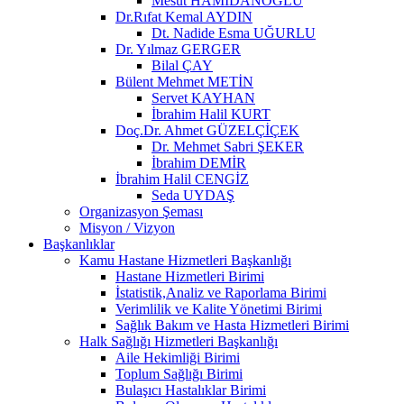
Mesut HAMİDANOĞLU
Dr.Rıfat Kemal AYDIN
Dt. Nadide Esma UĞURLU
Dr. Yılmaz GERGER
Bilal ÇAY
Bülent Mehmet METİN
Servet KAYHAN
İbrahim Halil KURT
Doç.Dr. Ahmet GÜZELÇİÇEK
Dr. Mehmet Sabri ŞEKER
İbrahim DEMİR
İbrahim Halil CENGİZ
Seda UYDAŞ
Organizasyon Şeması
Misyon / Vizyon
Başkanlıklar
Kamu Hastane Hizmetleri Başkanlığı
Hastane Hizmetleri Birimi
İstatistik,Analiz ve Raporlama Birimi
Verimlilik ve Kalite Yönetimi Birimi
Sağlık Bakım ve Hasta Hizmetleri Birimi
Halk Sağlığı Hizmetleri Başkanlığı
Aile Hekimliği Birimi
Toplum Sağlığı Birimi
Bulaşıcı Hastalıklar Birimi