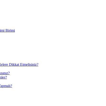
imi Birimi
elere Dikkat Etmelisiniz?
ısınız?
nler?
Yapmalı?