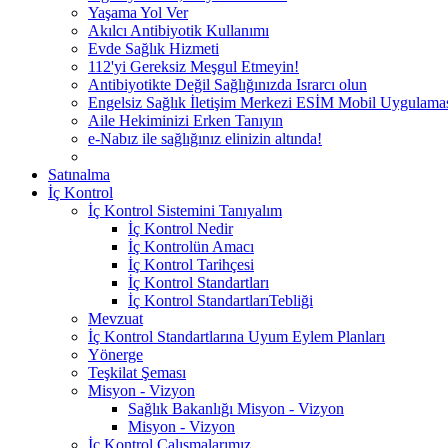
Yaşama Yol Ver
Akılcı Antibiyotik Kullanımı
Evde Sağlık Hizmeti
112'yi Gereksiz Meşgul Etmeyin!
Antibiyotikte Değil Sağlığınızda Israrcı olun
Engelsiz Sağlık İletişim Merkezi ESİM Mobil Uygulama
Aile Hekiminizi Erken Tanıyın
e-Nabız ile sağlığınız elinizin altında!
Satınalma
İç Kontrol
İç Kontrol Sistemini Tanıyalım
İç Kontrol Nedir
İç Kontrolün Amacı
İç Kontrol Tarihçesi
İç Kontrol Standartları
İç Kontrol StandartlarıTebliği
Mevzuat
İç Kontrol Standartlarına Uyum Eylem Planları
Yönerge
Teşkilat Şeması
Misyon - Vizyon
Sağlık Bakanlığı Misyon - Vizyon
Misyon - Vizyon
İç Kontrol Çalışmalarımız