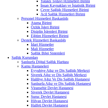
Yataklı Tedavi Hzimetleri Birimi
İnsan Kaynakları ve İstatistik Birimi
Çevre Sağlığı Hizmetleri Birimi
Acil Sağlık Hizmetleri Birimi
Personel Hizmetleri Başkanlığı
Atama Birimi
Özlük İşleri Birimi
Disiplin İşlemleri Birimi
Eğitim Hizmetleri Birimi
Destek Hizmetleri Başkanlığı
İdari Hizmetler
Mali Hizmetler
Sağlık Bilgi Sistemleri
Sağlık Kurumları
Şanlıurfa Dijital Sağlık Haritası
Kamu Hastaneleri
Eyyubiye Ağız ve Diş Sağlığı Merkezi
Siverek Ağız ve Diş Sağlığı Merkezi
Haliliye Ağız Ve Diş Sağlığı Hastanesi
Şanlıurfa Ağız ve Diş Sağlığı Hastanesi
Viransehir Devlet Hastanesi
Siverek Devlet Hastanesi
Suruç Devlet Hastanesi
Hilvan Devlet Hastanesi
Halfeti Devlet Hastanesi