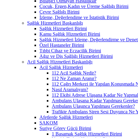
Bulaşıcı Olmayan Hastalıklar
Çocuk, Ergen,Kadın ve Üreme Sağlığı Birimi
Çevre Sağlığı Birimi
İzleme, Değerlendime ve İstatistik Birimi
Sağlık Hizmetleri Başkanlığı
Sağlık Hizmetleri Birimi
Kamu Sağlık Hizmetleri Birimi
Sağlık Hizmetleri İzleme, Değerlendirme ve Denet
Özel Hastaneler Birimi
Tıbbi Cihaz ve Eczacilik Birimi
Ağız ve Diş Sağlığı Hizmetleri Birimi
Acil Sağlık Hizmetleri Başkanlığı
Acil Sağlık Hizmetleri
112 Acil Sağlık Nedir?
112 Ne Zaman Aranır?
112 Çağrı Merkezi ile Yapılan Konuşmada N
Nasıl Aramalıyım?
112 Ekibi Adrese Ulaşana Kadar Ne Yapmal
Ambulans Ulaşana Kadar Yapılması Gereke
Ambulans Ulaşınca Yapılması Gerekenler?
Trafikte Ambulans Siren Sesi Duyunca Ne 
Afetlerde Sağlık Hizmetleri
SAKOM
Suriye Görev Gücü Birimi
1 Basamak Sağlık Hizmetleri Birimi