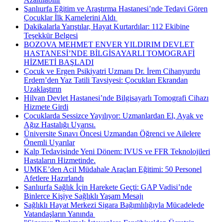
Şanlıurfa Eğitim ve Araştırma Hastanesi’nde Tedavi Gören
Çocuklar İlk Karnelerini Aldı ​
Dakikalarla Yarıştılar, Hayat Kurtardılar: 112 Ekibine
Teşekkür Belgesi
BOZOVA MEHMET ENVER YILDIRIM DEVLET
HASTANESİ’NDE BİLGİSAYARLI TOMOGRAFİ
HİZMETİ BAŞLADI
Çocuk ve Ergen Psikiyatri Uzmanı Dr. İrem Cihanyurdu
Erdem’den Yaz Tatili Tavsiyesi: Çocukları Ekrandan
Uzaklaştırın
Hilvan Devlet Hastanesi’nde Bilgisayarlı Tomografi Cihazı
Hizmete Girdi
Çocuklarda Sessizce Yayılıyor: Uzmanlardan El, Ayak ve
Ağız Hastalığı Uyarısı.
Üniversite Sınavı Öncesi Uzmandan Öğrenci ve Ailelere
Önemli Uyarılar
Kalp Tedavisinde Yeni Dönem: IVUS ve FFR Teknolojileri
Hastaların Hizmetinde.
UMKE’den Acil Müdahale Araçları Eğitimi: 50 Personel
Afetlere Hazırlandı
Şanlıurfa Sağlık İçin Harekete Geçti: GAP Vadisi’nde
Binlerce Kişiye Sağlıklı Yaşam Mesajı
Sağlıklı Hayat Merkezi Sigara Bağımlılığıyla Mücadelede
Vatandaşların Yanında ​