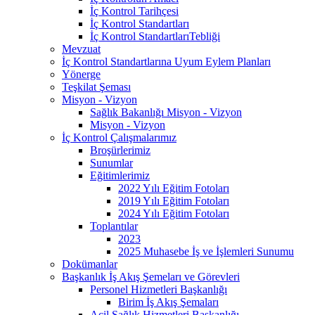
İç Kontrol Tarihçesi
İç Kontrol Standartları
İç Kontrol StandartlarıTebliği
Mevzuat
İç Kontrol Standartlarına Uyum Eylem Planları
Yönerge
Teşkilat Şeması
Misyon - Vizyon
Sağlık Bakanlığı Misyon - Vizyon
Misyon - Vizyon
İç Kontrol Çalışmalarımız
Broşürlerimiz
Sunumlar
Eğitimlerimiz
2022 Yılı Eğitim Fotoları
2019 Yılı Eğitim Fotoları
2024 Yılı Eğitim Fotoları
Toplantılar
2023
2025 Muhasebe İş ve İşlemleri Sunumu
Dokümanlar
Başkanlık İş Akış Şemeları ve Görevleri
Personel Hizmetleri Başkanlığı
Birim İş Akış Şemaları
Acil Sağlık Hizmetleri Başkanlığı