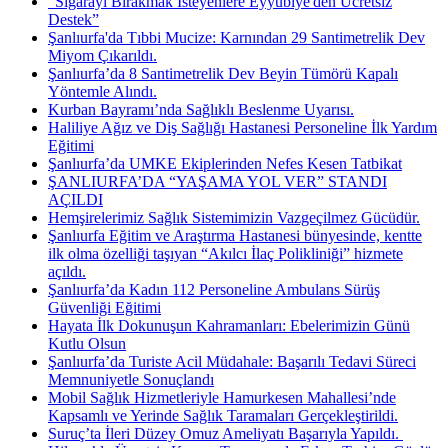
"Sigarayı Bırakmak İsteyenlere Eyyübiye'den Ücretsiz
Destek”
Şanlıurfa'da Tıbbi Mucize: Karnından 29 Santimetrelik Dev
Miyom Çıkarıldı.
Şanlıurfa’da 8 Santimetrelik Dev Beyin Tümörü Kapalı
Yöntemle Alındı.
Kurban Bayramı’nda Sağlıklı Beslenme Uyarısı.
Haliliye Ağız ve Diş Sağlığı Hastanesi Personeline İlk Yardım
Eğitimi
Şanlıurfa’da UMKE Ekiplerinden Nefes Kesen Tatbikat
ŞANLIURFA’DA “YAŞAMA YOL VER” STANDI
AÇILDI
Hemşirelerimiz Sağlık Sistemimizin Vazgeçilmez Gücüdür.
Şanlıurfa Eğitim ve Araştırma Hastanesi bünyesinde, kentte
ilk olma özelliği taşıyan “Akılcı İlaç Polikliniği” hizmete
açıldı.
Şanlıurfa’da Kadın 112 Personeline Ambulans Sürüş
Güvenliği Eğitimi
Hayata İlk Dokunuşun Kahramanları: Ebelerimizin Günü
Kutlu Olsun
Şanlıurfa’da Turiste Acil Müdahale: Başarılı Tedavi Süreci
Memnuniyetle Sonuçlandı
Mobil Sağlık Hizmetleriyle Hamurkesen Mahallesi’nde
Kapsamlı ve Yerinde Sağlık Taramaları Gerçekleştirildi.
Suruç’ta İleri Düzey Omuz Ameliyatı Başarıyla Yapıldı. ​