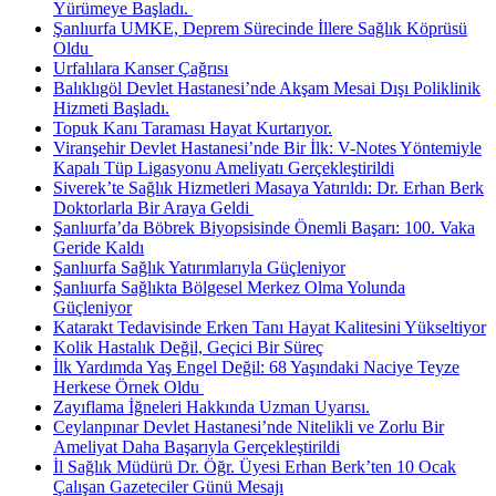
Yürümeye Başladı. ​
Şanlıurfa UMKE, Deprem Sürecinde İllere Sağlık Köprüsü
Oldu ​
Urfalılara Kanser Çağrısı
Balıklıgöl Devlet Hastanesi’nde Akşam Mesai Dışı Poliklinik
Hizmeti Başladı.
Topuk Kanı Taraması Hayat Kurtarıyor.
Viranşehir Devlet Hastanesi’nde Bir İlk: V-Notes Yöntemiyle
Kapalı Tüp Ligasyonu Ameliyatı Gerçekleştirildi
Siverek’te Sağlık Hizmetleri Masaya Yatırıldı: Dr. Erhan Berk
Doktorlarla Bir Araya Geldi ​
Şanlıurfa’da Böbrek Biyopsisinde Önemli Başarı: 100. Vaka
Geride Kaldı
Şanlıurfa Sağlık Yatırımlarıyla Güçleniyor
Şanlıurfa Sağlıkta Bölgesel Merkez Olma Yolunda
Güçleniyor
Katarakt Tedavisinde Erken Tanı Hayat Kalitesini Yükseltiyor
Kolik Hastalık Değil, Geçici Bir Süreç
İlk Yardımda Yaş Engel Değil: 68 Yaşındaki Naciye Teyze
Herkese Örnek Oldu ​
Zayıflama İğneleri Hakkında Uzman Uyarısı.
Ceylanpınar Devlet Hastanesi’nde Nitelikli ve Zorlu Bir
Ameliyat Daha Başarıyla Gerçekleştirildi
İl Sağlık Müdürü Dr. Öğr. Üyesi Erhan Berk’ten 10 Ocak
Çalışan Gazeteciler Günü Mesajı