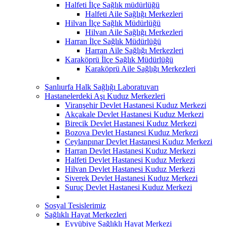
Halfeti İlçe Sağlık müdürlüğü
Halfeti Aile Sağlığı Merkezleri
Hilvan İlçe Sağlık Müdürlüğü
Hilvan Aile Sağlığı Merkezleri
Harran İlçe Sağlık Müdürlüğü
Harran Aile Sağlığı Merkezleri
Karaköprü İlçe Sağlık Müdürlüğü
Karaköprü Aile Sağlığı Merkezleri
Şanlıurfa Halk Sağlığı Laboratuvarı
Hastanelerdeki Aşı Kuduz Merkezleri
Viranşehir Devlet Hastanesi Kuduz Merkezi
Akçakale Devlet Hastanesi Kuduz Merkezi
Birecik Devlet Hastanesi Kuduz Merkezi
Bozova Devlet Hastanesi Kuduz Merkezi
Ceylanpınar Devlet Hastanesi Kuduz Merkezi
Harran Devlet Hastanesi Kuduz Merkezi
Halfeti Devlet Hastanesi Kuduz Merkezi
Hilvan Devlet Hastanesi Kuduz Merkezi
Siverek Devlet Hastanesi Kuduz Merkezi
Suruç Devlet Hastanesi Kuduz Merkezi
Sosyal Tesislerimiz
Sağlıklı Hayat Merkezleri
Eyyübiye Sağlıklı Hayat Merkezi