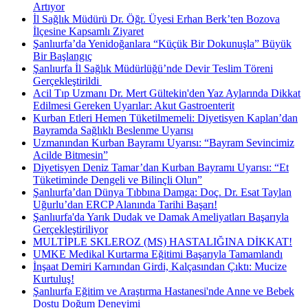
Artıyor
İl Sağlık Müdürü Dr. Öğr. Üyesi Erhan Berk’ten Bozova
İlçesine Kapsamlı Ziyaret
Şanlıurfa’da Yenidoğanlara “Küçük Bir Dokunuşla” Büyük
Bir Başlangıç
Şanlıurfa İl Sağlık Müdürlüğü’nde Devir Teslim Töreni
Gerçekleştirildi ​
Acil Tıp Uzmanı Dr. Mert Gültekin'den Yaz Aylarında Dikkat
Edilmesi Gereken Uyarılar: Akut Gastroenterit
Kurban Etleri Hemen Tüketilmemeli: Diyetisyen Kaplan’dan
Bayramda Sağlıklı Beslenme Uyarısı
Uzmanından Kurban Bayramı Uyarısı: “Bayram Sevincimiz
Acilde Bitmesin”
Diyetisyen Deniz Tamar’dan Kurban Bayramı Uyarısı: “Et
Tüketiminde Dengeli ve Bilinçli Olun”
Şanlıurfa’dan Dünya Tıbbına Damga: Doç. Dr. Esat Taylan
Uğurlu’dan ERCP Alanında Tarihi Başarı!
Şanlıurfa'da Yarık Dudak ve Damak Ameliyatları Başarıyla
Gerçekleştiriliyor
MULTİPLE SKLEROZ (MS) HASTALIĞINA DİKKAT!
UMKE Medikal Kurtarma Eğitimi Başarıyla Tamamlandı
İnşaat Demiri Karnından Girdi, Kalçasından Çıktı: Mucize
Kurtuluş!
Şanlıurfa Eğitim ve Araştırma Hastanesi'nde Anne ve Bebek
Dostu Doğum Deneyimi