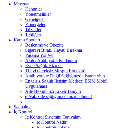
Mevzuat
Kanunlar
Yönetmelikler
Genelgeler
Yönergeler
Tüzükler
Tebliğler
Kamu Spotları
Beslenme ve Obezite
Sigarayı Bırak, Hayatı Bırakma
Yaşama Yol Ver
Akılcı Antibiyotik Kullanımı
Evde Sağlık Hizmeti
112'yi Gereksiz Meşgul Etmeyin!
Antibiyotikte Değil Sağlığınızda Israrcı olun
Engelsiz Sağlık İletişim Merkezi ESİM Mobil
Uygulaması
Aile Hekiminizi Erken Tanıyın
e-Nabız ile sağlığınız elinizin altında!
Satınalma
İç Kontrol
İç Kontrol Sistemini Tanıyalım
İç Kontrol Nedir
İç Kontrolün Amacı