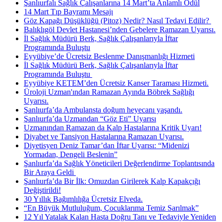
Şanlıurfalı Sağlık Çalışanlarına 14 Mart’ta Anlamlı Ödül
14 Mart Tıp Bayramı Mesajı
Göz Kapağı Düşüklüğü (Pitoz) Nedir? Nasıl Tedavi Edilir? ​
Balıklıgöl Devlet Hastanesi’nden Gebelere Ramazan Uyarısı.
İl Sağlık Müdürü Berk, Sağlık Çalışanlarıyla İftar
Programında Buluştu
Eyyübiye’de Ücretsiz Beslenme Danışmanlığı Hizmeti
İl Sağlık Müdürü Berk, Sağlık Çalışanlarıyla İftar
Programında Buluştu ​
Eyyübiye KETEM’den Ücretsiz Kanser Taraması Hizmeti.
Üroloji Uzman'ından Ramazan Ayında Böbrek Sağlığı
Uyarısı.
Şanlıurfa’da Ambulansta doğum heyecanı yaşandı.
Şanlıurfa’da Uzmandan “Göz Eti” Uyarısı
Uzmanından Ramazan da Kalp Hastalarına Kritik Uyarı!
Diyabet ve Tansiyon Hastalarına Ramazan Uyarısı.
Diyetisyen Deniz Tamar’dan İftar Uyarısı: “Midenizi
Yormadan, Dengeli Beslenin”
Şanlıurfa’da Sağlık Yöneticileri Değerlendirme Toplantısında
Bir Araya Geldi ​
Şanlıurfa’da Bir İlk: Omuzdan Girilerek Kalp Kapakçığı
Değiştirildi!
30 Yıllık Bağımlılığa Ücretsiz Elveda.
“En Büyük Mutluluğum, Çocuklarıma Temiz Sarılmak”
12 Yıl Yatalak Kalan Hasta Doğru Tanı ve Tedaviyle Yeniden