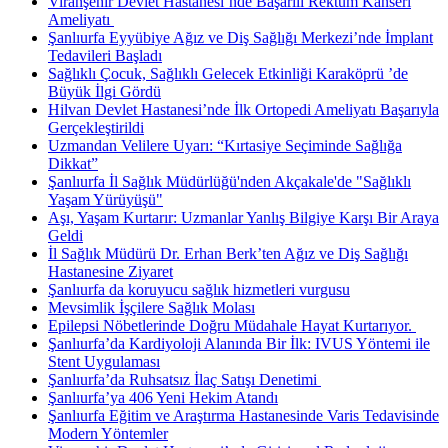
Viranşehir Devlet Hastanesi’nde Başarılı Rektum Kanseri
Ameliyatı ​
Şanlıurfa Eyyübiye Ağız ve Diş Sağlığı Merkezi’nde İmplant
Tedavileri Başladı
Sağlıklı Çocuk, Sağlıklı Gelecek Etkinliği Karaköprü ’de
Büyük İlgi Gördü
Hilvan Devlet Hastanesi’nde İlk Ortopedi Ameliyatı Başarıyla
Gerçekleştirildi
Uzmandan Velilere Uyarı: “Kırtasiye Seçiminde Sağlığa
Dikkat”
Şanlıurfa İl Sağlık Müdürlüğü'nden Akçakale'de "Sağlıklı
Yaşam Yürüyüşü"
Aşı, Yaşam Kurtarır: Uzmanlar Yanlış Bilgiye Karşı Bir Araya
Geldi
İl Sağlık Müdürü Dr. Erhan Berk’ten Ağız ve Diş Sağlığı
Hastanesine Ziyaret
Şanlıurfa da koruyucu sağlık hizmetleri vurgusu
Mevsimlik İşçilere Sağlık Molası
Epilepsi Nöbetlerinde Doğru Müdahale Hayat Kurtarıyor. ​
Şanlıurfa’da Kardiyoloji Alanında Bir İlk: IVUS Yöntemi ile
Stent Uygulaması
Şanlıurfa’da Ruhsatsız İlaç Satışı Denetimi ​
Şanlıurfa’ya 406 Yeni Hekim Atandı
Şanlıurfa Eğitim ve Araştırma Hastanesinde Varis Tedavisinde
Modern Yöntemler