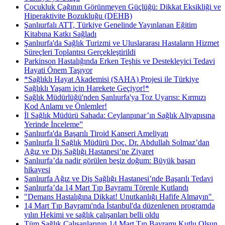
Çocukluk Çağının Görünmeyen Güçlüğü: Dikkat Eksikliği ve
Hiperaktivite Bozukluğu (DEHB)
Şanlıurfalı ATT, Türkiye Genelinde Yayınlanan Eğitim
Kitabına Katkı Sağladı
Şanlıurfa'da Sağlık Turizmi ve Uluslararası Hastaların Hizmet
Süreçleri Toplantısı Gerçekleştirildi
Parkinson Hastalığında Erken Teşhis ve Destekleyici Tedavi
Hayati Önem Taşıyor
*Sağlıklı Hayat Akademisi (SAHA) Projesi ile Türkiye
Sağlıklı Yaşam için Harekete Geçiyor!*
Sağlık Müdürlüğü'nden Şanlıurfa'ya Toz Uyarısı: Kırmızı
Kod Anlamı ve Önlemler!
İl Sağlık Müdürü Sahada: Ceylanpınar’ın Sağlık Altyapısına
Yerinde İnceleme”
Şanlıurfa'da Başarılı Tiroid Kanseri Ameliyatı
Şanlıurfa İl Sağlık Müdürü Doç. Dr. Abdullah Solmaz’dan
Ağız ve Diş Sağlığı Hastanesi’ne Ziyaret
Şanlıurfa’da nadir görülen beşiz doğum: Büyük başarı
hikayesi
Şanlıurfa Ağız ve Diş Sağlığı Hastanesi’nde Başarılı Tedavi
Şanlıurfa’da 14 Mart Tıp Bayramı Törenle Kutlandı
"Demans Hastalığına Dikkat! Unutkanlığı Hafife Almayın" ​
14 Mart Tıp Bayramı'nda İstanbul'da düzenlenen programda
yılın Hekimi ve sağlık çalışanları belli oldu
Tüm Sağlık Çalışanlarının 14 Mart Tıp Bayramı Kutlu Olsun.