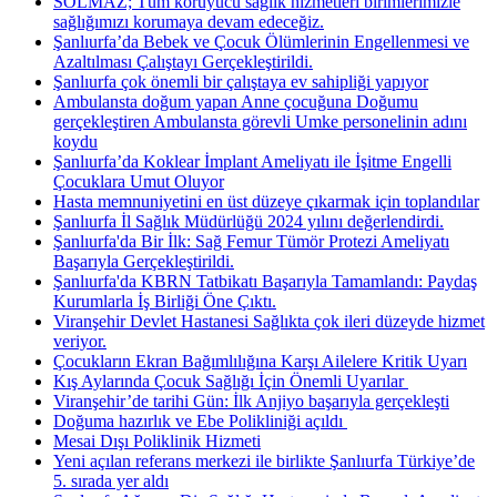
SOLMAZ; Tüm koruyucu sağlık hizmetleri birimlerimizle
sağlığımızı korumaya devam edeceğiz.
Şanlıurfa’da Bebek ve Çocuk Ölümlerinin Engellenmesi ve
Azaltılması Çalıştayı Gerçekleştirildi.
Şanlıurfa çok önemli bir çalıştaya ev sahipliği yapıyor
Ambulansta doğum yapan Anne çocuğuna Doğumu
gerçekleştiren Ambulansta görevli Umke personelinin adını
koydu
Şanlıurfa’da Koklear İmplant Ameliyatı ile İşitme Engelli
Çocuklara Umut Oluyor
Hasta memnuniyetini en üst düzeye çıkarmak için toplandılar
Şanlıurfa İl Sağlık Müdürlüğü 2024 yılını değerlendirdi.
Şanlıurfa'da Bir İlk: Sağ Femur Tümör Protezi Ameliyatı
Başarıyla Gerçekleştirildi.
Şanlıurfa'da KBRN Tatbikatı Başarıyla Tamamlandı: Paydaş
Kurumlarla İş Birliği Öne Çıktı.
Viranşehir Devlet Hastanesi Sağlıkta çok ileri düzeyde hizmet
veriyor.
Çocukların Ekran Bağımlılığına Karşı Ailelere Kritik Uyarı
Kış Aylarında Çocuk Sağlığı İçin Önemli Uyarılar ​
Viranşehir’de tarihi Gün: İlk Anjiyo başarıyla gerçekleşti
Doğuma hazırlık ve Ebe Polikliniği açıldı ​
Mesai Dışı Poliklinik Hizmeti
Yeni açılan referans merkezi ile birlikte Şanlıurfa Türkiye’de
5. sırada yer aldı