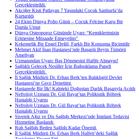
Gerçekleştirildi.
Akciğer Kisti Patlayan 7 Yaşındaki Çocuk Şanlıurfa’da
Kurtarıldı
24 Ekim Dünya Polio Günü – Çocuk Felcine Karşı Bir
Damla Umut
Dünya Osteoporoz Gününde Uyarı: “Kemiklerimizin
Erimesine Müsaade Etmeyelim” ​
Kekemelik Bir Engel Değil, Farklı Bir Konuşma Biçimidir
Mehmet Akif İnan Hastanesi’nde Başarılı Beyin Tümörü
Ameliyatı
Uzmanından Uyarı: Baş Dönmesini Hafife Almayın!
Sağlıklı Gelecek Nesiller İçin Bağışıklama Paneli
Gerçekleştirildi. ​
İl Sağlık Müdürü Dr. Erhan Berk’ten Balıklıgöl Devlet
Hastanesi’ne Gece Denetimi ​
Hastanede Bir İlk! Kalpteki Doğuştan Darlık Başarıyla Açıldı
Nefroloji Uzmanı Dr. Gül Bayat’tan Polikistik Böbrek
Hastalığı Uyarısı
Nefroloji Uzmanı Dr. Gül Bayat’tan Polikistik Böbrek
Hastalığı Uyarısı
Siverek Ağız ve Diş Sağlığı Merkezi’nde İmplant Tedavisi
Hizmetine Başlandı ​
Ruh Sağlığı Beden Sağlığı Kadar Önemli ​
İl Sağlık Müdürü Dr. Erhan Berk Halfeti’deki Sağlık
Tesislerini Ziyaret Etti.