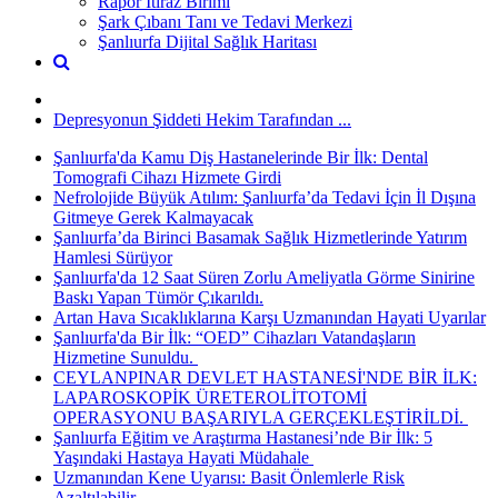
Rapor İtiraz Birimi
Şark Çıbanı Tanı ve Tedavi Merkezi
Şanlıurfa Dijital Sağlık Haritası
Depresyonun Şiddeti Hekim Tarafından ...
Şanlıurfa'da Kamu Diş Hastanelerinde Bir İlk: Dental
Tomografi Cihazı Hizmete Girdi
Nefrolojide Büyük Atılım: Şanlıurfa’da Tedavi İçin İl Dışına
Gitmeye Gerek Kalmayacak
Şanlıurfa’da Birinci Basamak Sağlık Hizmetlerinde Yatırım
Hamlesi Sürüyor
Şanlıurfa'da 12 Saat Süren Zorlu Ameliyatla Görme Sinirine
Baskı Yapan Tümör Çıkarıldı.
Artan Hava Sıcaklıklarına Karşı Uzmanından Hayati Uyarılar
Şanlıurfa'da Bir İlk: “OED” Cihazları Vatandaşların
Hizmetine Sunuldu. ​
CEYLANPINAR DEVLET HASTANESİ'NDE BİR İLK:
LAPAROSKOPİK ÜRETEROLİTOTOMİ
OPERASYONU BAŞARIYLA GERÇEKLEŞTİRİLDİ. ​
Şanlıurfa Eğitim ve Araştırma Hastanesi’nde Bir İlk: 5
Yaşındaki Hastaya Hayati Müdahale ​
Uzmanından Kene Uyarısı: Basit Önlemlerle Risk
Azaltılabilir