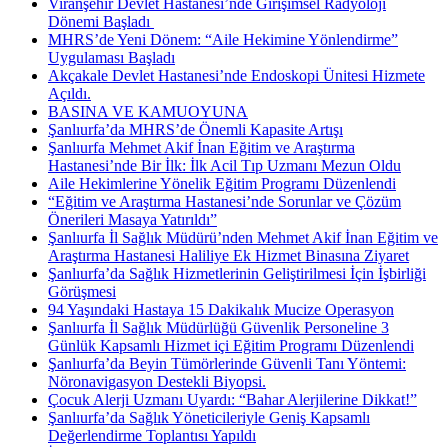
Viranşehir Devlet Hastanesi’nde Girişimsel Radyoloji
Dönemi Başladı ​
MHRS’de Yeni Dönem: “Aile Hekimine Yönlendirme”
Uygulaması Başladı
Akçakale Devlet Hastanesi’nde Endoskopi Ünitesi Hizmete
Açıldı.
BASINA VE KAMUOYUNA
Şanlıurfa’da MHRS’de Önemli Kapasite Artışı
Şanlıurfa Mehmet Akif İnan Eğitim ve Araştırma
Hastanesi’nde Bir İlk: İlk Acil Tıp Uzmanı Mezun Oldu
Aile Hekimlerine Yönelik Eğitim Programı Düzenlendi
“Eğitim ve Araştırma Hastanesi’nde Sorunlar ve Çözüm
Önerileri Masaya Yatırıldı”
Şanlıurfa İl Sağlık Müdürü’nden Mehmet Akif İnan Eğitim ve
Araştırma Hastanesi Haliliye Ek Hizmet Binasına Ziyaret
Şanlıurfa’da Sağlık Hizmetlerinin Geliştirilmesi İçin İşbirliği
Görüşmesi
94 Yaşındaki Hastaya 15 Dakikalık Mucize Operasyon
Şanlıurfa İl Sağlık Müdürlüğü Güvenlik Personeline 3
Günlük Kapsamlı Hizmet içi Eğitim Programı Düzenlendi
Şanlıurfa’da Beyin Tümörlerinde Güvenli Tanı Yöntemi:
Nöronavigasyon Destekli Biyopsi.
Çocuk Alerji Uzmanı Uyardı: “Bahar Alerjilerine Dikkat!”
Şanlıurfa’da Sağlık Yöneticileriyle Geniş Kapsamlı
Değerlendirme Toplantısı Yapıldı