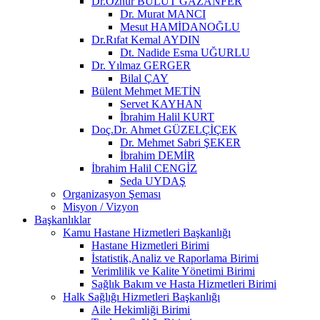
Dr.Öznur BULUT GAZANFER
Dr. Murat MANCI
Mesut HAMİDANOĞLU
Dr.Rıfat Kemal AYDIN
Dt. Nadide Esma UĞURLU
Dr. Yılmaz GERGER
Bilal ÇAY
Bülent Mehmet METİN
Servet KAYHAN
İbrahim Halil KURT
Doç.Dr. Ahmet GÜZELÇİÇEK
Dr. Mehmet Sabri ŞEKER
İbrahim DEMİR
İbrahim Halil CENGİZ
Seda UYDAŞ
Organizasyon Şeması
Misyon / Vizyon
Başkanlıklar
Kamu Hastane Hizmetleri Başkanlığı
Hastane Hizmetleri Birimi
İstatistik,Analiz ve Raporlama Birimi
Verimlilik ve Kalite Yönetimi Birimi
Sağlık Bakım ve Hasta Hizmetleri Birimi
Halk Sağlığı Hizmetleri Başkanlığı
Aile Hekimliği Birimi