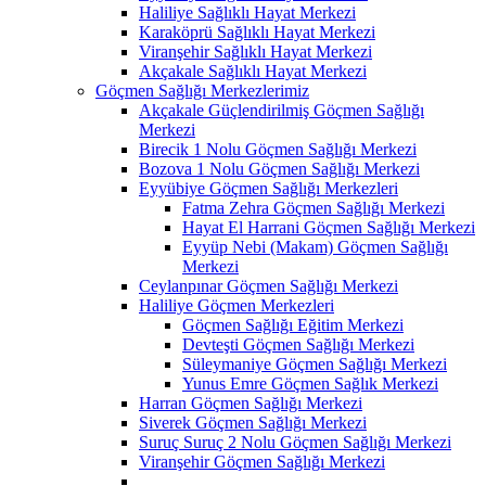
Haliliye Sağlıklı Hayat Merkezi
Karaköprü Sağlıklı Hayat Merkezi
Viranşehir Sağlıklı Hayat Merkezi
Akçakale Sağlıklı Hayat Merkezi
Göçmen Sağlığı Merkezlerimiz
Akçakale Güçlendirilmiş Göçmen Sağlığı
Merkezi
Birecik 1 Nolu Göçmen Sağlığı Merkezi
Bozova 1 Nolu Göçmen Sağlığı Merkezi
Eyyübiye Göçmen Sağlığı Merkezleri
Fatma Zehra Göçmen Sağlığı Merkezi
Hayat El Harrani Göçmen Sağlığı Merkezi
Eyyüp Nebi (Makam) Göçmen Sağlığı
Merkezi
Ceylanpınar Göçmen Sağlığı Merkezi
Haliliye Göçmen Merkezleri
Göçmen Sağlığı Eğitim Merkezi
Devteşti Göçmen Sağlığı Merkezi
Süleymaniye Göçmen Sağlığı Merkezi
Yunus Emre Göçmen Sağlık Merkezi
Harran Göçmen Sağlığı Merkezi
Siverek Göçmen Sağlığı Merkezi
Suruç Suruç 2 Nolu Göçmen Sağlığı Merkezi
Viranşehir Göçmen Sağlığı Merkezi