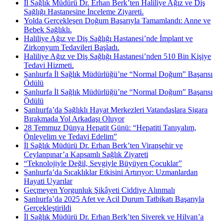
İl Sağlık Müdürü Dr. Erhan Berk’ten Haliliye Ağız ve Diş
Sağlığı Hastanesine İnceleme Ziyareti.
Yolda Gerçekleşen Doğum Başarıyla Tamamlandı: Anne ve
Bebek Sağlıklı.
Haliliye Ağız ve Diş Sağlığı Hastanesi’nde İmplant ve
Zirkonyum Tedavileri Başladı.
Haliliye Ağız ve Diş Sağlığı Hastanesi’nden 510 Bin Kişiye
Tedavi Hizmeti.
Şanlıurfa İl Sağlık Müdürlüğü’ne “Normal Doğum” Başarısı
Ödülü
Şanlıurfa İl Sağlık Müdürlüğü’ne “Normal Doğum” Başarısı
Ödülü
Şanlıurfa’da Sağlıklı Hayat Merkezleri Vatandaşlara Sigara
Bırakmada Yol Arkadaşı Oluyor
28 Temmuz Dünya Hepatit Günü: “Hepatiti Tanıyalım,
Önleyelim ve Tedavi Edelim”
İl Sağlık Müdürü Dr. Erhan Berk’ten Viranşehir ve
Ceylanpınar’a Kapsamlı Sağlık Ziyareti
“Teknolojiyle Değil, Sevgiyle Büyüyen Çocuklar”
Şanlıurfa’da Sıcaklıklar Etkisini Artırıyor: Uzmanlardan
Hayati Uyarılar
Geçmeyen Yorgunluk Şikâyeti Ciddiye Alınmalı
Şanlıurfa’da 2025 Afet ve Acil Durum Tatbikatı Başarıyla
Gerçekleştirildi
İl Sağlık Müdürü Dr. Erhan Berk’ten Siverek ve Hilvan’a