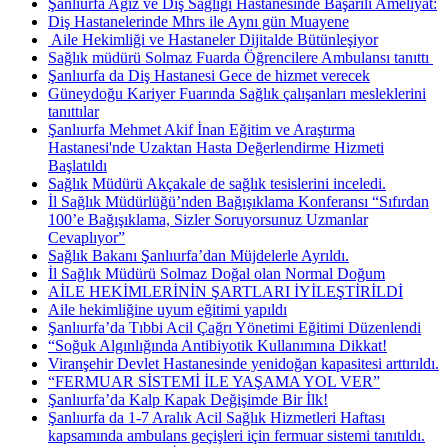
Şanlıurfa Ağız ve Diş Sağlığı Hastanesinde Başarılı Ameliyat:
Diş Hastanelerinde Mhrs ile Aynı gün Muayene
​ Aile Hekimliği ve Hastaneler Dijitalde Bütünleşiyor
Sağlık müdürü Solmaz Fuarda Öğrencilere Ambulansı tanıttı ​
Şanlıurfa da Diş Hastanesi Gece de hizmet verecek
Güneydoğu Kariyer Fuarında Sağlık çalışanları mesleklerini
tanıttılar
Şanlıurfa Mehmet Akif İnan Eğitim ve Araştırma
Hastanesi'nde Uzaktan Hasta Değerlendirme Hizmeti
Başlatıldı
Sağlık Müdürü Akçakale de sağlık tesislerini inceledi.
İl Sağlık Müdürlüğü’nden Bağışıklama Konferansı “Sıfırdan
100’e Bağışıklama, Sizler Soruyorsunuz Uzmanlar
Cevaplıyor”
Sağlık Bakanı Şanlıurfa’dan Müjdelerle Ayrıldı.
İl Sağlık Müdürü Solmaz Doğal olan Normal Doğum
AİLE HEKİMLERİNİN ŞARTLARI İYİLEŞTİRİLDİ
Aile hekimliğine uyum eğitimi yapıldı
Şanlıurfa’da Tıbbi Acil Çağrı Yönetimi Eğitimi Düzenlendi
“Soğuk Algınlığında Antibiyotik Kullanımına Dikkat!
Viranşehir Devlet Hastanesinde yenidoğan kapasitesi arttırıldı.
“FERMUAR SİSTEMİ İLE YAŞAMA YOL VER”
Şanlıurfa’da Kalp Kapak Değişimde Bir İlk!
Şanlıurfa da 1-7 Aralık Acil Sağlık Hizmetleri Haftası
kapsamında ambulans geçişleri için fermuar sistemi tanıtıldı.