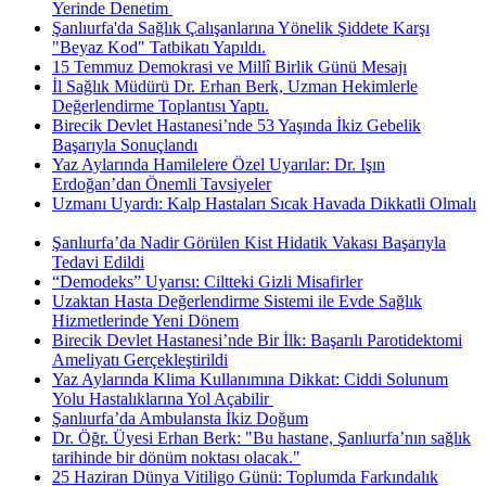
Yerinde Denetim ​
Şanlıurfa'da Sağlık Çalışanlarına Yönelik Şiddete Karşı
"Beyaz Kod" Tatbikatı Yapıldı.
15 Temmuz Demokrasi ve Millî Birlik Günü Mesajı
İl Sağlık Müdürü Dr. Erhan Berk, Uzman Hekimlerle
Değerlendirme Toplantısı Yaptı.
Birecik Devlet Hastanesi’nde 53 Yaşında İkiz Gebelik
Başarıyla Sonuçlandı
Yaz Aylarında Hamilelere Özel Uyarılar: Dr. Işın
Erdoğan’dan Önemli Tavsiyeler
Uzmanı Uyardı: Kalp Hastaları Sıcak Havada Dikkatli Olmalı
Şanlıurfa’da Nadir Görülen Kist Hidatik Vakası Başarıyla
Tedavi Edildi
“Demodeks” Uyarısı: Ciltteki Gizli Misafirler
Uzaktan Hasta Değerlendirme Sistemi ile Evde Sağlık
Hizmetlerinde Yeni Dönem
Birecik Devlet Hastanesi’nde Bir İlk: Başarılı Parotidektomi
Ameliyatı Gerçekleştirildi
Yaz Aylarında Klima Kullanımına Dikkat: Ciddi Solunum
Yolu Hastalıklarına Yol Açabilir ​
Şanlıurfa’da Ambulansta İkiz Doğum
Dr. Öğr. Üyesi Erhan Berk: "Bu hastane, Şanlıurfa’nın sağlık
tarihinde bir dönüm noktası olacak."
25 Haziran Dünya Vitiligo Günü: Toplumda Farkındalık