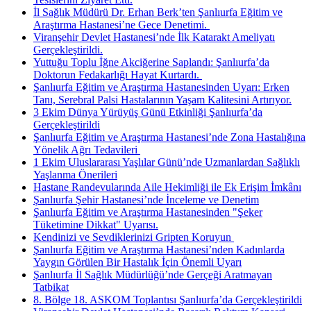
İl Sağlık Müdürü Dr. Erhan Berk’ten Şanlıurfa Eğitim ve
Araştırma Hastanesi’ne Gece Denetimi. ​
Viranşehir Devlet Hastanesi’nde İlk Katarakt Ameliyatı
Gerçekleştirildi.
Yuttuğu Toplu İğne Akciğerine Saplandı: Şanlıurfa’da
Doktorun Fedakarlığı Hayat Kurtardı. ​
Şanlıurfa Eğitim ve Araştırma Hastanesinden Uyarı: Erken
Tanı, Serebral Palsi Hastalarının Yaşam Kalitesini Artırıyor.
3 Ekim Dünya Yürüyüş Günü Etkinliği Şanlıurfa’da
Gerçekleştirildi
Şanlıurfa Eğitim ve Araştırma Hastanesi’nde Zona Hastalığına
Yönelik Ağrı Tedavileri ​
1 Ekim Uluslararası Yaşlılar Günü’nde Uzmanlardan Sağlıklı
Yaşlanma Önerileri
Hastane Randevularında Aile Hekimliği ile Ek Erişim İmkânı
Şanlıurfa Şehir Hastanesi’nde İnceleme ve Denetim
Şanlıurfa Eğitim ve Araştırma Hastanesinden "Şeker
Tüketimine Dikkat" Uyarısı.
Kendinizi ve Sevdiklerinizi Gripten Koruyun ​
Şanlıurfa Eğitim ve Araştırma Hastanesi’nden Kadınlarda
Yaygın Görülen Bir Hastalık İçin Önemli Uyarı
Şanlıurfa İl Sağlık Müdürlüğü’nde Gerçeği Aratmayan
Tatbikat
8. Bölge 18. ASKOM Toplantısı Şanlıurfa’da Gerçekleştirildi