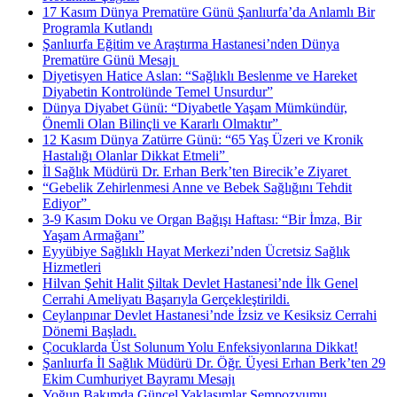
17 Kasım Dünya Prematüre Günü Şanlıurfa’da Anlamlı Bir
Programla Kutlandı
Şanlıurfa Eğitim ve Araştırma Hastanesi’nden Dünya
Prematüre Günü Mesajı ​
Diyetisyen Hatice Aslan: “Sağlıklı Beslenme ve Hareket
Diyabetin Kontrolünde Temel Unsurdur”
Dünya Diyabet Günü: “Diyabetle Yaşam Mümkündür,
Önemli Olan Bilinçli ve Kararlı Olmaktır” ​
12 Kasım Dünya Zatürre Günü: “65 Yaş Üzeri ve Kronik
Hastalığı Olanlar Dikkat Etmeli” ​
İl Sağlık Müdürü Dr. Erhan Berk’ten Birecik’e Ziyaret ​
“Gebelik Zehirlenmesi Anne ve Bebek Sağlığını Tehdit
Ediyor” ​
3-9 Kasım Doku ve Organ Bağışı Haftası: “Bir İmza, Bir
Yaşam Armağanı”
Eyyübiye Sağlıklı Hayat Merkezi’nden Ücretsiz Sağlık
Hizmetleri
Hilvan Şehit Halit Şiltak Devlet Hastanesi’nde İlk Genel
Cerrahi Ameliyatı Başarıyla Gerçekleştirildi.
Ceylanpınar Devlet Hastanesi’nde İzsiz ve Kesiksiz Cerrahi
Dönemi Başladı.
Çocuklarda Üst Solunum Yolu Enfeksiyonlarına Dikkat!
Şanlıurfa İl Sağlık Müdürü Dr. Öğr. Üyesi Erhan Berk’ten 29
Ekim Cumhuriyet Bayramı Mesajı
Yoğun Bakımda Güncel Yaklaşımlar Sempozyumu