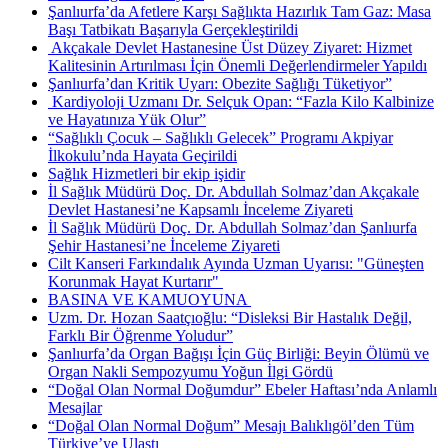
Şanlıurfa’da Afetlere Karşı Sağlıkta Hazırlık Tam Gaz: Masa
Başı Tatbikatı Başarıyla Gerçekleştirildi
​ Akçakale Devlet Hastanesine Üst Düzey Ziyaret: Hizmet
Kalitesinin Artırılması İçin Önemli Değerlendirmeler Yapıldı
Şanlıurfa’dan Kritik Uyarı: Obezite Sağlığı Tüketiyor”
​ Kardiyoloji Uzmanı Dr. Selçuk Opan: “Fazla Kilo Kalbinize
ve Hayatınıza Yük Olur”
“Sağlıklı Çocuk – Sağlıklı Gelecek” Programı Akpiyar
İlkokulu’nda Hayata Geçirildi
Sağlık Hizmetleri bir ekip işidir
İl Sağlık Müdürü Doç. Dr. Abdullah Solmaz’dan Akçakale
Devlet Hastanesi’ne Kapsamlı İnceleme Ziyareti
İl Sağlık Müdürü Doç. Dr. Abdullah Solmaz’dan Şanlıurfa
Şehir Hastanesi’ne İnceleme Ziyareti
Cilt Kanseri Farkındalık Ayında Uzman Uyarısı: "Güneşten
Korunmak Hayat Kurtarır" ​
BASINA VE KAMUOYUNA ​
Uzm. Dr. Hozan Saatçıoğlu: “Disleksi Bir Hastalık Değil,
Farklı Bir Öğrenme Yoludur”
Şanlıurfa’da Organ Bağışı İçin Güç Birliği: Beyin Ölümü ve
Organ Nakli Sempozyumu Yoğun İlgi Gördü
“Doğal Olan Normal Doğumdur” Ebeler Haftası’nda Anlamlı
Mesajlar
“Doğal Olan Normal Doğum” Mesajı Balıklıgöl’den Tüm
Türkiye’ye Ulaştı