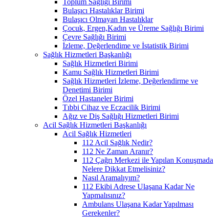
Toplum Sağlığı Birimi
Bulaşıcı Hastalıklar Birimi
Bulaşıcı Olmayan Hastalıklar
Çocuk, Ergen,Kadın ve Üreme Sağlığı Birimi
Çevre Sağlığı Birimi
İzleme, Değerlendime ve İstatistik Birimi
Sağlık Hizmetleri Başkanlığı
Sağlık Hizmetleri Birimi
Kamu Sağlık Hizmetleri Birimi
Sağlık Hizmetleri İzleme, Değerlendirme ve
Denetimi Birimi
Özel Hastaneler Birimi
Tıbbi Cihaz ve Eczacilik Birimi
Ağız ve Diş Sağlığı Hizmetleri Birimi
Acil Sağlık Hizmetleri Başkanlığı
Acil Sağlık Hizmetleri
112 Acil Sağlık Nedir?
112 Ne Zaman Aranır?
112 Çağrı Merkezi ile Yapılan Konuşmada
Nelere Dikkat Etmelisiniz?
Nasıl Aramalıyım?
112 Ekibi Adrese Ulaşana Kadar Ne
Yapmalısınız?
Ambulans Ulaşana Kadar Yapılması
Gerekenler?