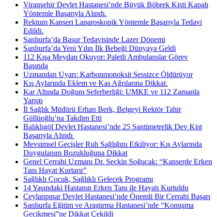
Viranşehir Devlet Hastanesi’nde Büyük Böbrek Kisti Kapalı
Yöntemle Başarıyla Alındı.
Rektum Kanseri Laparoskopik Yöntemle Başarıyla Tedavi
Edildi.
Şanlıurfa’da Basur Tedavisinde Lazer Dönemi
Şanlıurfa’da Yeni Yılın İlk Bebeği Dünyaya Geldi
112 Kışa Meydan Okuyor: Paletli Ambulanslar Görev
Başında
Uzmandan Uyarı: Karbonmonoksit Sessizce Öldürüyor
Kış Aylarında Eklem ve Kas Ağrılarına Dikkat.
Kar Altında Doğum Seferberliği: UMKE ve 112 Zamanla
Yarıştı
İl Sağlık Müdürü Erhan Berk, Belgeyi Rektör Tahir
Güllüoğlu’na Takdim Etti
Balıklıgöl Devlet Hastanesi’nde 25 Santimetrelik Dev Kist
Başarıyla Alındı ​
Mevsimsel Geçişler Ruh Sağlığını Etkiliyor: Kış Aylarında
Duygulanım Bozukluğuna Dikkat
Genel Cerrahi Uzmanı Dr. Seçkin Soğucak: “Kanserde Erken
Tanı Hayat Kurtarır”
Sağlıklı Çocuk, Sağlıklı Gelecek Programı
14 Yaşındaki Hastanın Erken Tanı ile Hayatı Kurtuldu
Ceylanpınar Devlet Hastanesi’nde Önemli Bir Cerrahi Başarı
Şanlıurfa Eğitim ve Araştırma Hastanesi’nde “Konuşma
Gecikmesi”ne Dikkat Çekildi