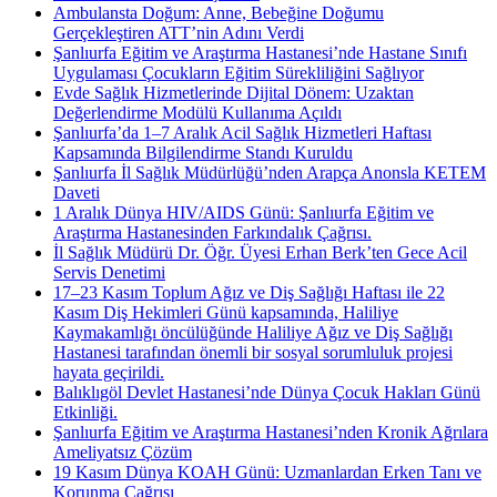
Ambulansta Doğum: Anne, Bebeğine Doğumu
Gerçekleştiren ATT’nin Adını Verdi
Şanlıurfa Eğitim ve Araştırma Hastanesi’nde Hastane Sınıfı
Uygulaması Çocukların Eğitim Sürekliliğini Sağlıyor
Evde Sağlık Hizmetlerinde Dijital Dönem: Uzaktan
Değerlendirme Modülü Kullanıma Açıldı
Şanlıurfa’da 1–7 Aralık Acil Sağlık Hizmetleri Haftası
Kapsamında Bilgilendirme Standı Kuruldu
Şanlıurfa İl Sağlık Müdürlüğü’nden Arapça Anonsla KETEM
Daveti
1 Aralık Dünya HIV/AIDS Günü: Şanlıurfa Eğitim ve
Araştırma Hastanesinden Farkındalık Çağrısı.
İl Sağlık Müdürü Dr. Öğr. Üyesi Erhan Berk’ten Gece Acil
Servis Denetimi
17–23 Kasım Toplum Ağız ve Diş Sağlığı Haftası ile 22
Kasım Diş Hekimleri Günü kapsamında, Haliliye
Kaymakamlığı öncülüğünde Haliliye Ağız ve Diş Sağlığı
Hastanesi tarafından önemli bir sosyal sorumluluk projesi
hayata geçirildi.
Balıklıgöl Devlet Hastanesi’nde Dünya Çocuk Hakları Günü
Etkinliği.
Şanlıurfa Eğitim ve Araştırma Hastanesi’nden Kronik Ağrılara
Ameliyatsız Çözüm
19 Kasım Dünya KOAH Günü: Uzmanlardan Erken Tanı ve
Korunma Çağrısı