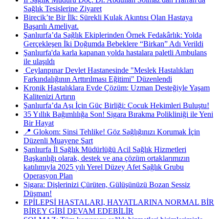
Sağlık Tesislerine Ziyaret
Birecik’te Bir İlk: Sürekli Kulak Akıntısı Olan Hastaya
Başarılı Ameliyat.
Şanlıurfa’da Sağlık Ekiplerinden Örnek Fedakârlık: Yolda
Gerçekleşen İki Doğumda Bebeklere “Birkan” Adı Verildi
Şanlıurfa'da karla kapanan yolda hastalara paletli Ambulans
ile ulaşıldı
​ Ceylanpınar Devlet Hastanesinde "Meslek Hastalıkları
Farkındalığının Arttırılması Eğitimi" Düzenlendi
Kronik Hastalıklara Evde Çözüm: Uzman Desteğiyle Yaşam
Kalitenizi Artırın
Şanlıurfa’da Aşı İçin Güç Birliği: Çocuk Hekimleri Buluştu!
35 Yıllık Bağımlılığa Son! Sigara Bırakma Polikliniği ile Yeni
Bir Hayat
📍 Glokom: Sinsi Tehlike! Göz Sağlığınızı Korumak İçin
Düzenli Muayene Şart
Şanlıurfa İl Sağlık Müdürlüğü Acil Sağlık Hizmetleri
Başkanlığı olarak, destek ve ana çözüm ortaklarımızın
katılımıyla 2025 yılı Yerel Düzey Afet Sağlık Grubu
Operasyon Plan
Sigara: Dişlerinizi Çürüten, Gülüşünüzü Bozan Sessiz
Düşman!
EPİLEPSİ HASTALARI, HAYATLARINA NORMAL BİR
BİREY GİBİ DEVAM EDEBİLİR