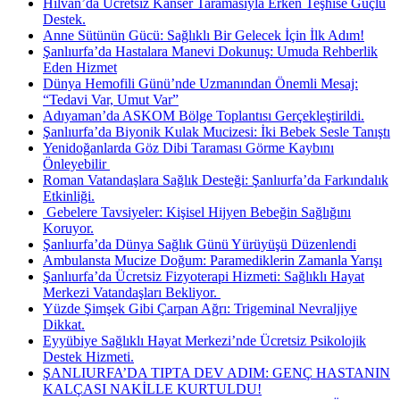
Hilvan’da Ücretsiz Kanser Taramasıyla Erken Teşhise Güçlü
Destek.
Anne Sütünün Gücü: Sağlıklı Bir Gelecek İçin İlk Adım!
Şanlıurfa’da Hastalara Manevi Dokunuş: Umuda Rehberlik
Eden Hizmet
Dünya Hemofili Günü’nde Uzmanından Önemli Mesaj:
“Tedavi Var, Umut Var”
Adıyaman’da ASKOM Bölge Toplantısı Gerçekleştirildi.
Şanlıurfa’da Biyonik Kulak Mucizesi: İki Bebek Sesle Tanıştı
Yenidoğanlarda Göz Dibi Taraması Görme Kaybını
Önleyebilir ​
Roman Vatandaşlara Sağlık Desteği: Şanlıurfa’da Farkındalık
Etkinliği.
​ Gebelere Tavsiyeler: Kişisel Hijyen Bebeğin Sağlığını
Koruyor.
Şanlıurfa’da Dünya Sağlık Günü Yürüyüşü Düzenlendi
Ambulansta Mucize Doğum: Paramediklerin Zamanla Yarışı
Şanlıurfa’da Ücretsiz Fizyoterapi Hizmeti: Sağlıklı Hayat
Merkezi Vatandaşları Bekliyor. ​
Yüzde Şimşek Gibi Çarpan Ağrı: Trigeminal Nevraljiye
Dikkat.
Eyyübiye Sağlıklı Hayat Merkezi’nde Ücretsiz Psikolojik
Destek Hizmeti.
ŞANLIURFA’DA TIPTA DEV ADIM: GENÇ HASTANIN
KALÇASI NAKİLLE KURTULDU!