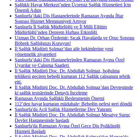
Sağlıklı Hayat Merkezi’nden Ücretsiz Sağlık Hizmetleri İçin
Önemli Adım
Şanlıurfa’daki Diş Hastanelerinde Ramazan Ayında İftar
Sonrası Hizmet Memnuniyeti Artıyor
Şanlıurfa İl Sağlık Müdürlüğü ve İl Milli Eğitim
Müdürlüğü’nden Deprem Haftası Etkinliği ​
Uzman Dr. Orhan Özdemir: Sıcak Havalarda ve Oruç Sonrası
Böbrek Sağlığınızı Koruyun!
İl Sağlık Müdürü Solmaz’dan aile hekimlerine yeni
yönetmelik ziyaretleri
Şanlıurfa’daki Diş Hastanelerinden Ramazan Ayına Özel
Uyarılar ve Çalışma Saatleri ​
İl Sağlık Müdürü Doç. Dr. Abdullah Solmaz, boğulma
tehlikesi geçiren bebeği kurtaran 112 Sağlık çalışanını tebrik
etti.
İl Sağlık Müdürü Doç. Dr. Abdullah Solmaz’dan Devteştinde
ki sağlık tesislerinde Detaylı İnceleme
Ramazan Ayında Sağlıklı Beslenmenin Önemi
112’den hayat kurtaran müdahale; Bebeğin nefesi geri döndü
Şanlıurfa'da Acil Sağlık Hizmetlerine Dev Yatırım:
İl Sağlık Müdürü Doç. Dr. Abdullah Solmaz Mesaiye Suruç
Devlet Hastanesinde başladı
Şanlıurfa'da Ramazan Ayına Özel Gece Diş Polikliniği
Hizmeti Başladı
İl Sağlık Müdürü Doç. Dr. Abdullah Solmaz'dan Harran'da