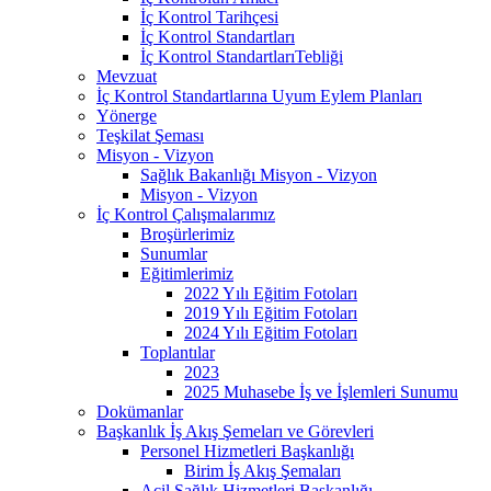
İç Kontrol Tarihçesi
İç Kontrol Standartları
İç Kontrol StandartlarıTebliği
Mevzuat
İç Kontrol Standartlarına Uyum Eylem Planları
Yönerge
Teşkilat Şeması
Misyon - Vizyon
Sağlık Bakanlığı Misyon - Vizyon
Misyon - Vizyon
İç Kontrol Çalışmalarımız
Broşürlerimiz
Sunumlar
Eğitimlerimiz
2022 Yılı Eğitim Fotoları
2019 Yılı Eğitim Fotoları
2024 Yılı Eğitim Fotoları
Toplantılar
2023
2025 Muhasebe İş ve İşlemleri Sunumu
Dokümanlar
Başkanlık İş Akış Şemeları ve Görevleri
Personel Hizmetleri Başkanlığı
Birim İş Akış Şemaları
Acil Sağlık Hizmetleri Başkanlığı