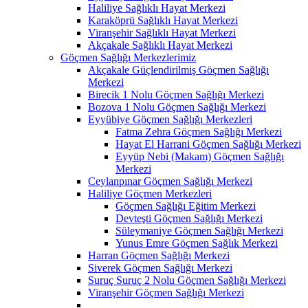
Haliliye Sağlıklı Hayat Merkezi
Karaköprü Sağlıklı Hayat Merkezi
Viranşehir Sağlıklı Hayat Merkezi
Akçakale Sağlıklı Hayat Merkezi
Göçmen Sağlığı Merkezlerimiz
Akçakale Güçlendirilmiş Göçmen Sağlığı
Merkezi
Birecik 1 Nolu Göçmen Sağlığı Merkezi
Bozova 1 Nolu Göçmen Sağlığı Merkezi
Eyyübiye Göçmen Sağlığı Merkezleri
Fatma Zehra Göçmen Sağlığı Merkezi
Hayat El Harrani Göçmen Sağlığı Merkezi
Eyyüp Nebi (Makam) Göçmen Sağlığı
Merkezi
Ceylanpınar Göçmen Sağlığı Merkezi
Haliliye Göçmen Merkezleri
Göçmen Sağlığı Eğitim Merkezi
Devteşti Göçmen Sağlığı Merkezi
Süleymaniye Göçmen Sağlığı Merkezi
Yunus Emre Göçmen Sağlık Merkezi
Harran Göçmen Sağlığı Merkezi
Siverek Göçmen Sağlığı Merkezi
Suruç Suruç 2 Nolu Göçmen Sağlığı Merkezi
Viranşehir Göçmen Sağlığı Merkezi