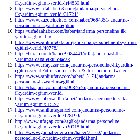
ilkyardim-egitimi-verildi-h44830.html
https://www.urfahaber63.com/jandarma-personeline-
ilkyardim-egitimi-verildi/31721/
https://www.gazeteipekyol.com/haber/9684351/jandarma-
personeline-ilk-yardim-egitimi
https://urfadanhaber.com/haber/jandarma-personeline-ilk-
yardim-egitimi.html
https://www.sanliurfa63.com/jandarma-personeline-ilkyardim-
egitimi-verildi/40778/
https://baraj.com.tr/haber/9684441/urfa-jandarmasi-ilk-
yardimda-daha-etkili-olacak
https://www.urfayazar.com/jandarma-personeline-ilkyardim-
egitimi-verildi?utm_source=dlvr.it&utm_medium=twitter
https://www.sanliurfatv.com/haber/15174/jandarma-
personeline-ilk-yardim-egitimi
https://rhaajans.com/haber/9684646/jandarma-personeline-
ilkyardim-egitimi-verildi
https://www.habersanliurfa.net/jandarma-personeline-ilk-
yardim-egitimi/51524/
https://www.sanliurfaguncel.com/jandarma-personeline-
ilkyardim-egitimi-verildi/128199/
http://www.urfagap.com/saglik/jandarma-personeline-
ilkyardim-egitimi-verildi-h30918.html
https://www.gaphaberleri.com/haber/75162/jandarma-
personeline-ilkyardim-egitimi-verildi.html