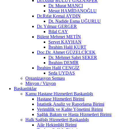
Dr.Öznur BULUT GAZANFER
Dr. Murat MANCI
Mesut HAMİDANOĞLU
Dr.Rıfat Kemal AYDIN
Dt. Nadide Esma UĞURLU
Dr. Yılmaz GERGER
Bilal ÇAY
Bülent Mehmet METİN
Servet KAYHAN
İbrahim Halil KURT
Doç.Dr. Ahmet GÜZELÇİÇEK
Dr. Mehmet Sabri ŞEKER
İbrahim DEMİR
İbrahim Halil CENGİZ
Seda UYDAŞ
Organizasyon Şeması
Misyon / Vizyon
Başkanlıklar
Kamu Hastane Hizmetleri Başkanlığı
Hastane Hizmetleri Birimi
İstatistik,Analiz ve Raporlama Birimi
Verimlilik ve Kalite Yönetimi Birimi
Sağlık Bakım ve Hasta Hizmetleri Birimi
Halk Sağlığı Hizmetleri Başkanlığı
Aile Hekimliği Birimi