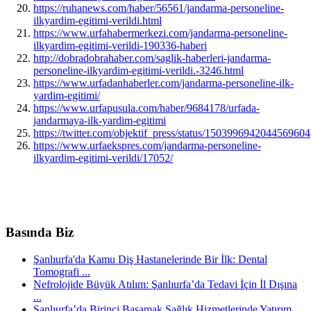
https://ruhanews.com/haber/56561/jandarma-personeline-
ilkyardim-egitimi-verildi.html
https://www.urfahabermerkezi.com/jandarma-personeline-
ilkyardim-egitimi-verildi-190336-haberi
http://dobradobrahaber.com/saglik-haberleri-jandarma-
personeline-ilkyardim-egitimi-verildi.-3246.html
https://www.urfadanhaberler.com/jandarma-personeline-ilk-
yardim-egitimi/
https://www.urfapusula.com/haber/9684178/urfada-
jandarmaya-ilk-yardim-egitimi
https://twitter.com/objektif_press/status/1503996942044569604
https://www.urfaekspres.com/jandarma-personeline-
ilkyardim-egitimi-verildi/17052/
Basında Biz
Şanlıurfa'da Kamu Diş Hastanelerinde Bir İlk: Dental
Tomografi ...
Nefrolojide Büyük Atılım: Şanlıurfa’da Tedavi İçin İl Dışına
...
Şanlıurfa’da Birinci Basamak Sağlık Hizmetlerinde Yatırım ...