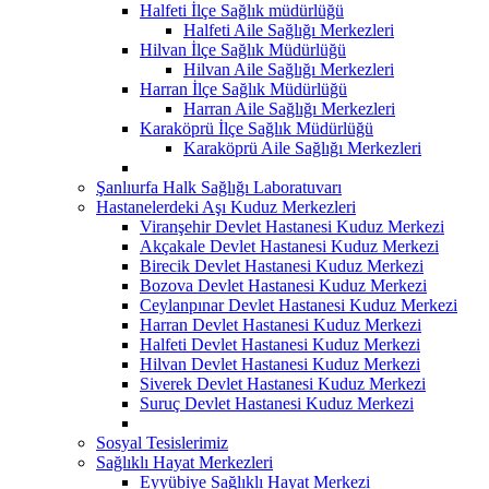
Halfeti İlçe Sağlık müdürlüğü
Halfeti Aile Sağlığı Merkezleri
Hilvan İlçe Sağlık Müdürlüğü
Hilvan Aile Sağlığı Merkezleri
Harran İlçe Sağlık Müdürlüğü
Harran Aile Sağlığı Merkezleri
Karaköprü İlçe Sağlık Müdürlüğü
Karaköprü Aile Sağlığı Merkezleri
Şanlıurfa Halk Sağlığı Laboratuvarı
Hastanelerdeki Aşı Kuduz Merkezleri
Viranşehir Devlet Hastanesi Kuduz Merkezi
Akçakale Devlet Hastanesi Kuduz Merkezi
Birecik Devlet Hastanesi Kuduz Merkezi
Bozova Devlet Hastanesi Kuduz Merkezi
Ceylanpınar Devlet Hastanesi Kuduz Merkezi
Harran Devlet Hastanesi Kuduz Merkezi
Halfeti Devlet Hastanesi Kuduz Merkezi
Hilvan Devlet Hastanesi Kuduz Merkezi
Siverek Devlet Hastanesi Kuduz Merkezi
Suruç Devlet Hastanesi Kuduz Merkezi
Sosyal Tesislerimiz
Sağlıklı Hayat Merkezleri
Eyyübiye Sağlıklı Hayat Merkezi