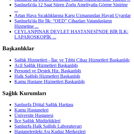
Şanlıurfa'da 12 Saat Süren Zorlu Ameliyatla Görme Sinirine
...
Artan Hava Sıcaklıklarına Karşı Uzmanından Hayati Uyarılar
Şanlıurfa'da Bir İlk: “OED” Cihazları Vatandaşların
Hizmetine ...
CEYLANPINAR DEVLET HASTANESİ'NDE BİR İLK:
LAPAROSKOPİK ...
Başkanlıklar
Sağlık Hizmetleri - İlaç ve Tıbbi Cihaz Hizmetleri Başkanlığı
Acil Sağlık Hizmetleri Başkanlığı
Personel ve Destek Hiz. Başkanlığı
Halk Sağlığı Hizmetleri Başkanlığı
Kamu Hastane Hizmetleri Başkanlığı
Sağlık Kurumları
Şanlıurfa Dijital Sağlık Haritası
Kamu Hastaneleri
Üniversite Hastanesi
İlçe Sağlık Müdürlükleri
Şanlıurfa Halk Sağlığı Laboratuvarı
Hastanelerdeki Aşı Kuduz Merkezleri