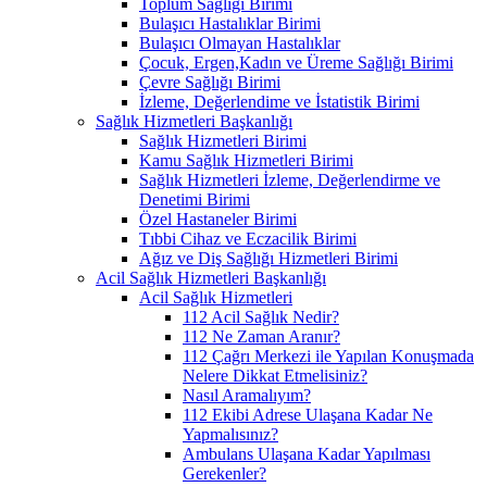
Toplum Sağlığı Birimi
Bulaşıcı Hastalıklar Birimi
Bulaşıcı Olmayan Hastalıklar
Çocuk, Ergen,Kadın ve Üreme Sağlığı Birimi
Çevre Sağlığı Birimi
İzleme, Değerlendime ve İstatistik Birimi
Sağlık Hizmetleri Başkanlığı
Sağlık Hizmetleri Birimi
Kamu Sağlık Hizmetleri Birimi
Sağlık Hizmetleri İzleme, Değerlendirme ve
Denetimi Birimi
Özel Hastaneler Birimi
Tıbbi Cihaz ve Eczacilik Birimi
Ağız ve Diş Sağlığı Hizmetleri Birimi
Acil Sağlık Hizmetleri Başkanlığı
Acil Sağlık Hizmetleri
112 Acil Sağlık Nedir?
112 Ne Zaman Aranır?
112 Çağrı Merkezi ile Yapılan Konuşmada
Nelere Dikkat Etmelisiniz?
Nasıl Aramalıyım?
112 Ekibi Adrese Ulaşana Kadar Ne
Yapmalısınız?
Ambulans Ulaşana Kadar Yapılması
Gerekenler?