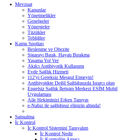
Mevzuat
Kanunlar
Yönetmelikler
Genelgeler
Yönergeler
Tüzükler
Tebliğler
Kamu Spotları
Beslenme ve Obezite
Sigarayı Bırak, Hayatı Bırakma
Yaşama Yol Ver
Akılcı Antibiyotik Kullanımı
Evde Sağlık Hizmeti
112'yi Gereksiz Meşgul Etmeyin!
Antibiyotikte Değil Sağlığınızda Israrcı olun
Engelsiz Sağlık İletişim Merkezi ESİM Mobil
Uygulaması
Aile Hekiminizi Erken Tanıyın
e-Nabız ile sağlığınız elinizin altında!
Satınalma
İç Kontrol
İç Kontrol Sistemini Tanıyalım
İç Kontrol Nedir
İç Kontrolün Amacı