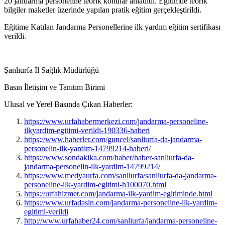
20 jandarma personeline teorik konular anlatıldı. Eğitimde teorik
bilgiler maketler üzerinde yapılan pratik eğitim gerçekleştirildi.
Eğitime Katılan Jandarma Personellerine ilk yardım eğitim sertifikası
verildi.
Şanlıurfa İl Sağlık Müdürlüğü
Basın İletişim ve Tanıtım Birimi
Ulusal ve Yerel Basında Çıkan Haberler:
https://www.urfahabermerkezi.com/jandarma-personeline-
ilkyardim-egitimi-verildi-190336-haberi
https://www.haberler.com/guncel/sanliurfa-da-jandarma-
personelin-ilk-yardim-14799214-haberi/
https://www.sondakika.com/haber/haber-sanliurfa-da-
jandarma-personelin-ilk-yardim-14799214/
https://www.medyaurfa.com/sanliurfa/sanliurfa-da-jandarma-
personeline-ilk-yardim-egitimi-h100070.html
https://urfahizmet.com/jandarma-ilk-yardim-egitiminde.html
https://www.urfadasin.com/jandarma-personeline-ilk-yardim-
egitimi-verildi
http://www.urfahaber24.com/sanliurfa/jandarma-personeline-