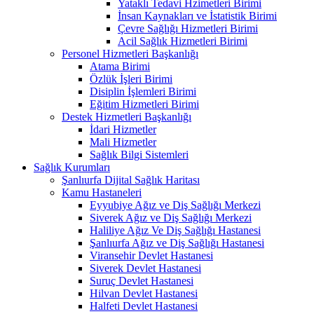
Yataklı Tedavi Hzimetleri Birimi
İnsan Kaynakları ve İstatistik Birimi
Çevre Sağlığı Hizmetleri Birimi
Acil Sağlık Hizmetleri Birimi
Personel Hizmetleri Başkanlığı
Atama Birimi
Özlük İşleri Birimi
Disiplin İşlemleri Birimi
Eğitim Hizmetleri Birimi
Destek Hizmetleri Başkanlığı
İdari Hizmetler
Mali Hizmetler
Sağlık Bilgi Sistemleri
Sağlık Kurumları
Şanlıurfa Dijital Sağlık Haritası
Kamu Hastaneleri
Eyyubiye Ağız ve Diş Sağlığı Merkezi
Siverek Ağız ve Diş Sağlığı Merkezi
Haliliye Ağız Ve Diş Sağlığı Hastanesi
Şanlıurfa Ağız ve Diş Sağlığı Hastanesi
Viransehir Devlet Hastanesi
Siverek Devlet Hastanesi
Suruç Devlet Hastanesi
Hilvan Devlet Hastanesi
Halfeti Devlet Hastanesi