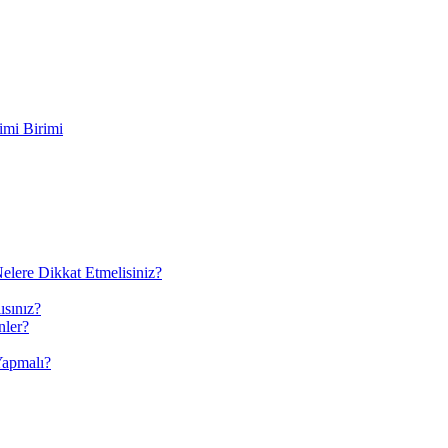
imi Birimi
elere Dikkat Etmelisiniz?
ısınız?
nler?
Yapmalı?