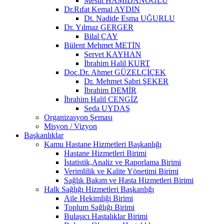
Mesut HAMİDANOĞLU
Dr.Rıfat Kemal AYDIN
Dt. Nadide Esma UĞURLU
Dr. Yılmaz GERGER
Bilal ÇAY
Bülent Mehmet METİN
Servet KAYHAN
İbrahim Halil KURT
Doç.Dr. Ahmet GÜZELÇİÇEK
Dr. Mehmet Sabri ŞEKER
İbrahim DEMİR
İbrahim Halil CENGİZ
Seda UYDAŞ
Organizasyon Şeması
Misyon / Vizyon
Başkanlıklar
Kamu Hastane Hizmetleri Başkanlığı
Hastane Hizmetleri Birimi
İstatistik,Analiz ve Raporlama Birimi
Verimlilik ve Kalite Yönetimi Birimi
Sağlık Bakım ve Hasta Hizmetleri Birimi
Halk Sağlığı Hizmetleri Başkanlığı
Aile Hekimliği Birimi
Toplum Sağlığı Birimi
Bulaşıcı Hastalıklar Birimi