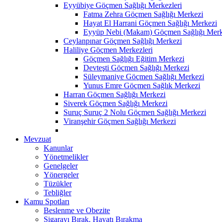
Eyyübiye Göçmen Sağlığı Merkezleri
Fatma Zehra Göçmen Sağlığı Merkezi
Hayat El Harrani Göçmen Sağlığı Merkezi
Eyyüp Nebi (Makam) Göçmen Sağlığı Merk
Ceylanpınar Göçmen Sağlığı Merkezi
Haliliye Göçmen Merkezleri
Göçmen Sağlığı Eğitim Merkezi
Devteşti Göçmen Sağlığı Merkezi
Süleymaniye Göçmen Sağlığı Merkezi
Yunus Emre Göçmen Sağlık Merkezi
Harran Göçmen Sağlığı Merkezi
Siverek Göçmen Sağlığı Merkezi
Suruç Suruç 2 Nolu Göçmen Sağlığı Merkezi
Viranşehir Göçmen Sağlığı Merkezi
Mevzuat
Kanunlar
Yönetmelikler
Genelgeler
Yönergeler
Tüzükler
Tebliğler
Kamu Spotları
Beslenme ve Obezite
Sigarayı Bırak, Hayatı Bırakma