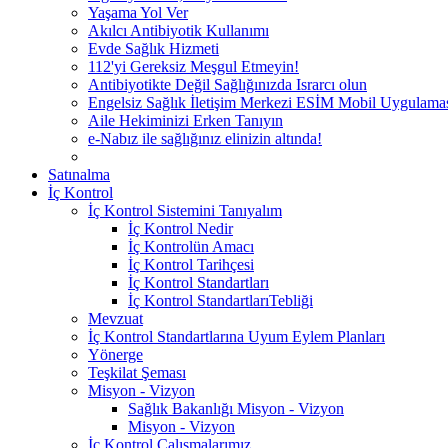
Yaşama Yol Ver
Akılcı Antibiyotik Kullanımı
Evde Sağlık Hizmeti
112'yi Gereksiz Meşgul Etmeyin!
Antibiyotikte Değil Sağlığınızda Israrcı olun
Engelsiz Sağlık İletişim Merkezi ESİM Mobil Uygulama
Aile Hekiminizi Erken Tanıyın
e-Nabız ile sağlığınız elinizin altında!
Satınalma
İç Kontrol
İç Kontrol Sistemini Tanıyalım
İç Kontrol Nedir
İç Kontrolün Amacı
İç Kontrol Tarihçesi
İç Kontrol Standartları
İç Kontrol StandartlarıTebliği
Mevzuat
İç Kontrol Standartlarına Uyum Eylem Planları
Yönerge
Teşkilat Şeması
Misyon - Vizyon
Sağlık Bakanlığı Misyon - Vizyon
Misyon - Vizyon
İç Kontrol Çalışmalarımız