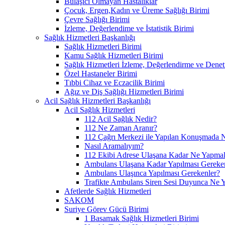
Bulaşıcı Olmayan Hastalıklar
Çocuk, Ergen,Kadın ve Üreme Sağlığı Birimi
Çevre Sağlığı Birimi
İzleme, Değerlendime ve İstatistik Birimi
Sağlık Hizmetleri Başkanlığı
Sağlık Hizmetleri Birimi
Kamu Sağlık Hizmetleri Birimi
Sağlık Hizmetleri İzleme, Değerlendirme ve Denet
Özel Hastaneler Birimi
Tıbbi Cihaz ve Eczacilik Birimi
Ağız ve Diş Sağlığı Hizmetleri Birimi
Acil Sağlık Hizmetleri Başkanlığı
Acil Sağlık Hizmetleri
112 Acil Sağlık Nedir?
112 Ne Zaman Aranır?
112 Çağrı Merkezi ile Yapılan Konuşmada N
Nasıl Aramalıyım?
112 Ekibi Adrese Ulaşana Kadar Ne Yapmal
Ambulans Ulaşana Kadar Yapılması Gereke
Ambulans Ulaşınca Yapılması Gerekenler?
Trafikte Ambulans Siren Sesi Duyunca Ne 
Afetlerde Sağlık Hizmetleri
SAKOM
Suriye Görev Gücü Birimi
1 Basamak Sağlık Hizmetleri Birimi