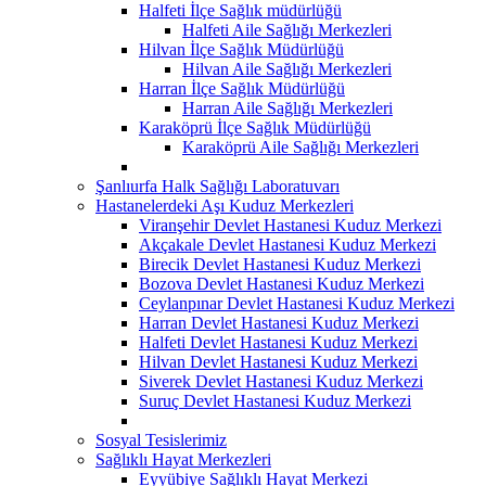
Halfeti İlçe Sağlık müdürlüğü
Halfeti Aile Sağlığı Merkezleri
Hilvan İlçe Sağlık Müdürlüğü
Hilvan Aile Sağlığı Merkezleri
Harran İlçe Sağlık Müdürlüğü
Harran Aile Sağlığı Merkezleri
Karaköprü İlçe Sağlık Müdürlüğü
Karaköprü Aile Sağlığı Merkezleri
Şanlıurfa Halk Sağlığı Laboratuvarı
Hastanelerdeki Aşı Kuduz Merkezleri
Viranşehir Devlet Hastanesi Kuduz Merkezi
Akçakale Devlet Hastanesi Kuduz Merkezi
Birecik Devlet Hastanesi Kuduz Merkezi
Bozova Devlet Hastanesi Kuduz Merkezi
Ceylanpınar Devlet Hastanesi Kuduz Merkezi
Harran Devlet Hastanesi Kuduz Merkezi
Halfeti Devlet Hastanesi Kuduz Merkezi
Hilvan Devlet Hastanesi Kuduz Merkezi
Siverek Devlet Hastanesi Kuduz Merkezi
Suruç Devlet Hastanesi Kuduz Merkezi
Sosyal Tesislerimiz
Sağlıklı Hayat Merkezleri
Eyyübiye Sağlıklı Hayat Merkezi