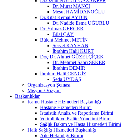
Dr.Öznur BULUT GAZANFER
Dr. Murat MANCI
Mesut HAMİDANOĞLU
Dr.Rıfat Kemal AYDIN
Dt. Nadide Esma UĞURLU
Dr. Yılmaz GERGER
Bilal ÇAY
Bülent Mehmet METİN
Servet KAYHAN
İbrahim Halil KURT
Doç.Dr. Ahmet GÜZELÇİÇEK
Dr. Mehmet Sabri ŞEKER
İbrahim DEMİR
İbrahim Halil CENGİZ
Seda UYDAŞ
Organizasyon Şeması
Misyon / Vizyon
Başkanlıklar
Kamu Hastane Hizmetleri Başkanlığı
Hastane Hizmetleri Birimi
İstatistik,Analiz ve Raporlama Birimi
Verimlilik ve Kalite Yönetimi Birimi
Sağlık Bakım ve Hasta Hizmetleri Birimi
Halk Sağlığı Hizmetleri Başkanlığı
Aile Hekimliği Birimi