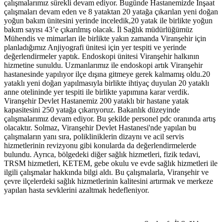
çalışmalarımız sürekli devam ediyor. Bugünde Hastanemizde İnşaat
çalışmaları devam eden ve 8 yataktan 20 yatağa çıkarılan yeni doğan
yoğun bakım ünitesini yerinde inceledik,20 yatak ile birlikte yoğun
bakım sayısı 43’e çıkarılmış olacak. İl Sağlık müdürlüğümüz
Mühendis ve mimarları ile birlikte yakın zamanda Viranşehir için
planladığımız Anjiyografi ünitesi için yer tespiti ve yerinde
değerlendirmeler yaptık. Endoskopi ünitesi Viranşehir halkının
hizmetine sunuldu. Uzmanlarımız ile endoskopi artık Viranşehir
hastanesinde yapılıyor ilçe dışına gitmeye gerek kalmamış oldu.20
yataklı yeni doğan yapılmasıyla birlikte ihtiyaç duyulan 20 yataklı
anne otelininde yer tespiti ile birlikte yapımına karar verdik.
Viranşehir Devlet Hastanemiz 200 yataklı bir hastane yatak
kapasitesini 250 yatağa çıkarıyoruz. Bakanlık düzeyinde
çalışmalarımız devam ediyor. Bu şekilde personel pdc oranında artış
olacaktır. Solmaz, Viranşehir Devlet Hastanesi'nde yapılan bu
çalışmaların yanı sıra, polikliniklerin dizaynı ve acil servis
hizmetlerinin revizyonu gibi konularda da değerlendirmelerde
bulundu. Ayrıca, bölgedeki diğer sağlık hizmetleri, fizik tedavi,
TRSM hizmetleri, KETEM, gebe okulu ve evde sağlık hizmetleri ile
ilgili çalışmalar hakkında bilgi aldı. Bu çalışmalarla, Viranşehir ve
çevre ilçelerdeki sağlık hizmetlerinin kalitesini artırmak ve merkeze
yapılan hasta sevklerini azaltmak hedefleniyor.