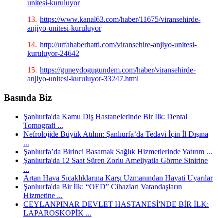
unitesi-kuruluyor
13.
https://www.kanal63.com/haber/11675/viransehirde-
anjiyo-unitesi-kuruluyor
14.
http://urfahaberhatti.com/viransehire-anjiyo-unitesi-
kuruluyor-24642
15.
https://guneydogugundem.com/haber/viransehirde-
anjiyo-unitesi-kuruluyor-33247.html
Basında Biz
Şanlıurfa'da Kamu Diş Hastanelerinde Bir İlk: Dental
Tomografi ...
Nefrolojide Büyük Atılım: Şanlıurfa’da Tedavi İçin İl Dışına
...
Şanlıurfa’da Birinci Basamak Sağlık Hizmetlerinde Yatırım ...
Şanlıurfa'da 12 Saat Süren Zorlu Ameliyatla Görme Sinirine
...
Artan Hava Sıcaklıklarına Karşı Uzmanından Hayati Uyarılar
Şanlıurfa'da Bir İlk: “OED” Cihazları Vatandaşların
Hizmetine ...
CEYLANPINAR DEVLET HASTANESİ'NDE BİR İLK:
LAPAROSKOPİK ...