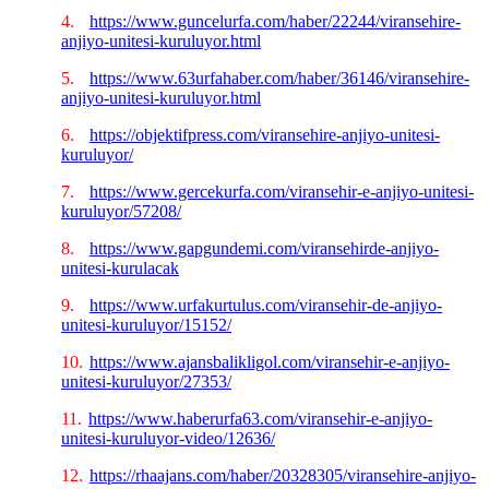
4.
https://www.guncelurfa.com/haber/22244/viransehire-
anjiyo-unitesi-kuruluyor.html
5.
https://www.63urfahaber.com/haber/36146/viransehire-
anjiyo-unitesi-kuruluyor.html
6.
https://objektifpress.com/viransehire-anjiyo-unitesi-
kuruluyor/
7.
https://www.gercekurfa.com/viransehir-e-anjiyo-unitesi-
kuruluyor/57208/
8.
https://www.gapgundemi.com/viransehirde-anjiyo-
unitesi-kurulacak
9.
https://www.urfakurtulus.com/viransehir-de-anjiyo-
unitesi-kuruluyor/15152/
10.
https://www.ajansbalikligol.com/viransehir-e-anjiyo-
unitesi-kuruluyor/27353/
11.
https://www.haberurfa63.com/viransehir-e-anjiyo-
unitesi-kuruluyor-video/12636/
12.
https://rhaajans.com/haber/20328305/viransehire-anjiyo-