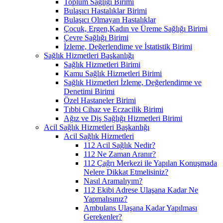
Toplum Sağlığı Birimi
Bulaşıcı Hastalıklar Birimi
Bulaşıcı Olmayan Hastalıklar
Çocuk, Ergen,Kadın ve Üreme Sağlığı Birimi
Çevre Sağlığı Birimi
İzleme, Değerlendime ve İstatistik Birimi
Sağlık Hizmetleri Başkanlığı
Sağlık Hizmetleri Birimi
Kamu Sağlık Hizmetleri Birimi
Sağlık Hizmetleri İzleme, Değerlendirme ve
Denetimi Birimi
Özel Hastaneler Birimi
Tıbbi Cihaz ve Eczacilik Birimi
Ağız ve Diş Sağlığı Hizmetleri Birimi
Acil Sağlık Hizmetleri Başkanlığı
Acil Sağlık Hizmetleri
112 Acil Sağlık Nedir?
112 Ne Zaman Aranır?
112 Çağrı Merkezi ile Yapılan Konuşmada
Nelere Dikkat Etmelisiniz?
Nasıl Aramalıyım?
112 Ekibi Adrese Ulaşana Kadar Ne
Yapmalısınız?
Ambulans Ulaşana Kadar Yapılması
Gerekenler?