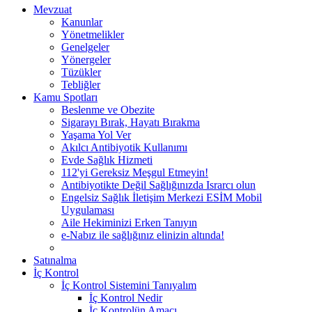
Mevzuat
Kanunlar
Yönetmelikler
Genelgeler
Yönergeler
Tüzükler
Tebliğler
Kamu Spotları
Beslenme ve Obezite
Sigarayı Bırak, Hayatı Bırakma
Yaşama Yol Ver
Akılcı Antibiyotik Kullanımı
Evde Sağlık Hizmeti
112'yi Gereksiz Meşgul Etmeyin!
Antibiyotikte Değil Sağlığınızda Israrcı olun
Engelsiz Sağlık İletişim Merkezi ESİM Mobil
Uygulaması
Aile Hekiminizi Erken Tanıyın
e-Nabız ile sağlığınız elinizin altında!
Satınalma
İç Kontrol
İç Kontrol Sistemini Tanıyalım
İç Kontrol Nedir
İç Kontrolün Amacı