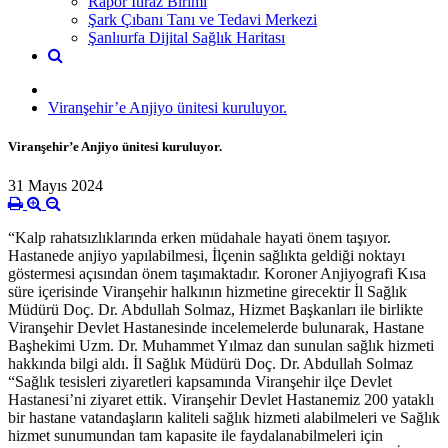
Rapor İtiraz Birimi
Şark Çıbanı Tanı ve Tedavi Merkezi
Şanlıurfa Dijital Sağlık Haritası
Viranşehir’e Anjiyo ünitesi kuruluyor.
Viranşehir’e Anjiyo ünitesi kuruluyor.
31 Mayıs 2024
“Kalp rahatsızlıklarında erken müdahale hayati önem taşıyor.
Hastanede anjiyo yapılabilmesi, İlçenin sağlıkta geldiği noktayı
göstermesi açısından önem taşımaktadır. Koroner Anjiyografi Kısa
süre içerisinde Viranşehir halkının hizmetine girecektir İl Sağlık
Müdürü Doç. Dr. Abdullah Solmaz, Hizmet Başkanları ile birlikte
Viranşehir Devlet Hastanesinde incelemelerde bulunarak, Hastane
Başhekimi Uzm. Dr. Muhammet Yılmaz dan sunulan sağlık hizmeti
hakkında bilgi aldı. İl Sağlık Müdürü Doç. Dr. Abdullah Solmaz
“Sağlık tesisleri ziyaretleri kapsamında Viranşehir ilçe Devlet
Hastanesi’ni ziyaret ettik. Viranşehir Devlet Hastanemiz 200 yataklı
bir hastane vatandaşların kaliteli sağlık hizmeti alabilmeleri ve Sağlık
hizmet sunumundan tam kapasite ile faydalanabilmeleri için