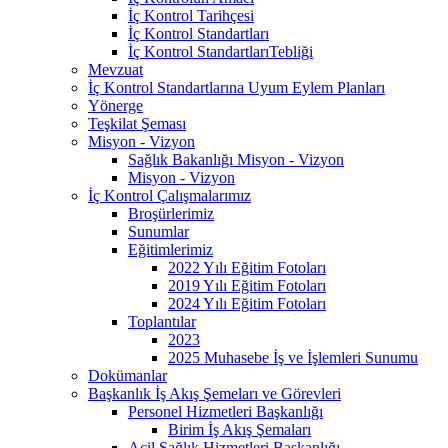
İç Kontrol Tarihçesi
İç Kontrol Standartları
İç Kontrol StandartlarıTebliği
Mevzuat
İç Kontrol Standartlarına Uyum Eylem Planları
Yönerge
Teşkilat Şeması
Misyon - Vizyon
Sağlık Bakanlığı Misyon - Vizyon
Misyon - Vizyon
İç Kontrol Çalışmalarımız
Broşürlerimiz
Sunumlar
Eğitimlerimiz
2022 Yılı Eğitim Fotoları
2019 Yılı Eğitim Fotoları
2024 Yılı Eğitim Fotoları
Toplantılar
2023
2025 Muhasebe İş ve İşlemleri Sunumu
Dokümanlar
Başkanlık İş Akış Şemeları ve Görevleri
Personel Hizmetleri Başkanlığı
Birim İş Akış Şemaları
Acil Sağlık Hizmetleri Başkanlığı