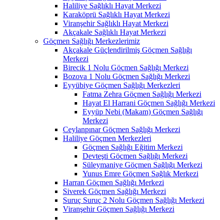
Haliliye Sağlıklı Hayat Merkezi
Karaköprü Sağlıklı Hayat Merkezi
Viranşehir Sağlıklı Hayat Merkezi
Akçakale Sağlıklı Hayat Merkezi
Göçmen Sağlığı Merkezlerimiz
Akçakale Güçlendirilmiş Göçmen Sağlığı
Merkezi
Birecik 1 Nolu Göçmen Sağlığı Merkezi
Bozova 1 Nolu Göçmen Sağlığı Merkezi
Eyyübiye Göçmen Sağlığı Merkezleri
Fatma Zehra Göçmen Sağlığı Merkezi
Hayat El Harrani Göçmen Sağlığı Merkezi
Eyyüp Nebi (Makam) Göçmen Sağlığı
Merkezi
Ceylanpınar Göçmen Sağlığı Merkezi
Haliliye Göçmen Merkezleri
Göçmen Sağlığı Eğitim Merkezi
Devteşti Göçmen Sağlığı Merkezi
Süleymaniye Göçmen Sağlığı Merkezi
Yunus Emre Göçmen Sağlık Merkezi
Harran Göçmen Sağlığı Merkezi
Siverek Göçmen Sağlığı Merkezi
Suruç Suruç 2 Nolu Göçmen Sağlığı Merkezi
Viranşehir Göçmen Sağlığı Merkezi