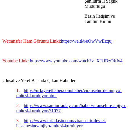
Şanlıurfa İl Sağlık
Müdürlüğü
Basın İletişim ve
Tanıtım Birimi
Wetransfer Ham Görüntü Linki:
https://we.tl/t-eOwVwEzquj
Youtube Link:
https://www.youtube.com/watch?v=XJkiBzOkJy4
Ulusal ve Yerel Basında Çıkan Haberler:
1.
https://urfayerelhaber.com/haber/viransehir-de-anjiyo-
unitesi-kuruluyor.html
2.
https://www.sanliurfaolay.com/haber/viransehire-anjiyo-
unitesi-kuruluyor-71077
3.
https://www.urfadasin.com/viransehir-devlet-
hastanesine-anjiyo-unitesi-kuruluyor