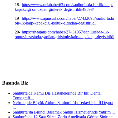
18-
https://www.urfahaber63.com/sanliurfa-da-bir-ilk-kalp-
kapakcigi-omuzdan-girilerek-degistirildi/48598/
19-
https://www.ajansurfa.com/haber/27432695/sanliurfada-
bir-ilk-kalp-kapakcigi-koltuk-altindan-degistirildi
20-
https://rhaajans.com/haber/27431957/sanliurfada-ilk-
omuz-hizasinda-yapilan-girisimle-kalp-kapakcigi-degistirildi
Basında Biz
Şanlıurfa'da Kamu Diş Hastanelerinde Bir İlk: Dental
Tomografi ...
Nefrolojide Büyük Atılım: Şanlıurfa’da Tedavi İçin İl Dışına
...
Şanlıurfa’da Birinci Basamak Sağlık Hizmetlerinde Yatırım ...
Şanlıurfa'da 12 Saat Süren Zorlu Ameliyatla Görme Sinirine