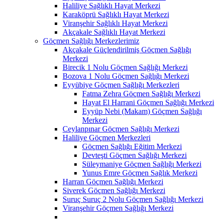
Haliliye Sağlıklı Hayat Merkezi
Karaköprü Sağlıklı Hayat Merkezi
Viranşehir Sağlıklı Hayat Merkezi
Akçakale Sağlıklı Hayat Merkezi
Göçmen Sağlığı Merkezlerimiz
Akçakale Güçlendirilmiş Göçmen Sağlığı
Merkezi
Birecik 1 Nolu Göçmen Sağlığı Merkezi
Bozova 1 Nolu Göçmen Sağlığı Merkezi
Eyyübiye Göçmen Sağlığı Merkezleri
Fatma Zehra Göçmen Sağlığı Merkezi
Hayat El Harrani Göçmen Sağlığı Merkezi
Eyyüp Nebi (Makam) Göçmen Sağlığı
Merkezi
Ceylanpınar Göçmen Sağlığı Merkezi
Haliliye Göçmen Merkezleri
Göçmen Sağlığı Eğitim Merkezi
Devteşti Göçmen Sağlığı Merkezi
Süleymaniye Göçmen Sağlığı Merkezi
Yunus Emre Göçmen Sağlık Merkezi
Harran Göçmen Sağlığı Merkezi
Siverek Göçmen Sağlığı Merkezi
Suruç Suruç 2 Nolu Göçmen Sağlığı Merkezi
Viranşehir Göçmen Sağlığı Merkezi