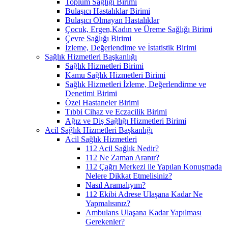
Toplum Sağlığı Birimi
Bulaşıcı Hastalıklar Birimi
Bulaşıcı Olmayan Hastalıklar
Çocuk, Ergen,Kadın ve Üreme Sağlığı Birimi
Çevre Sağlığı Birimi
İzleme, Değerlendime ve İstatistik Birimi
Sağlık Hizmetleri Başkanlığı
Sağlık Hizmetleri Birimi
Kamu Sağlık Hizmetleri Birimi
Sağlık Hizmetleri İzleme, Değerlendirme ve
Denetimi Birimi
Özel Hastaneler Birimi
Tıbbi Cihaz ve Eczacilik Birimi
Ağız ve Diş Sağlığı Hizmetleri Birimi
Acil Sağlık Hizmetleri Başkanlığı
Acil Sağlık Hizmetleri
112 Acil Sağlık Nedir?
112 Ne Zaman Aranır?
112 Çağrı Merkezi ile Yapılan Konuşmada
Nelere Dikkat Etmelisiniz?
Nasıl Aramalıyım?
112 Ekibi Adrese Ulaşana Kadar Ne
Yapmalısınız?
Ambulans Ulaşana Kadar Yapılması
Gerekenler?