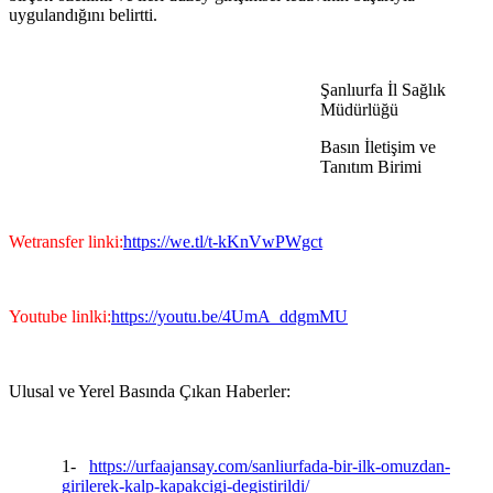
uygulandığını belirtti.
Şanlıurfa İl Sağlık
Müdürlüğü
Basın İletişim ve
Tanıtım Birimi
Wetransfer linki:
https://we.tl/t-kKnVwPWgct
Youtube linlki:
https://youtu.be/4UmA_ddgmMU
Ulusal ve Yerel Basında Çıkan Haberler:
1-
https://urfaajansay.com/sanliurfada-bir-ilk-omuzdan-
girilerek-kalp-kapakcigi-degistirildi/