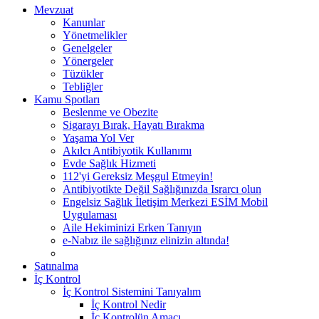
Mevzuat
Kanunlar
Yönetmelikler
Genelgeler
Yönergeler
Tüzükler
Tebliğler
Kamu Spotları
Beslenme ve Obezite
Sigarayı Bırak, Hayatı Bırakma
Yaşama Yol Ver
Akılcı Antibiyotik Kullanımı
Evde Sağlık Hizmeti
112'yi Gereksiz Meşgul Etmeyin!
Antibiyotikte Değil Sağlığınızda Israrcı olun
Engelsiz Sağlık İletişim Merkezi ESİM Mobil
Uygulaması
Aile Hekiminizi Erken Tanıyın
e-Nabız ile sağlığınız elinizin altında!
Satınalma
İç Kontrol
İç Kontrol Sistemini Tanıyalım
İç Kontrol Nedir
İç Kontrolün Amacı