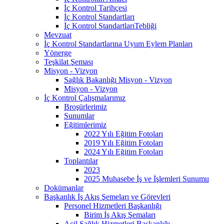
İç Kontrol Tarihçesi
İç Kontrol Standartları
İç Kontrol StandartlarıTebliği
Mevzuat
İç Kontrol Standartlarına Uyum Eylem Planları
Yönerge
Teşkilat Şeması
Misyon - Vizyon
Sağlık Bakanlığı Misyon - Vizyon
Misyon - Vizyon
İç Kontrol Çalışmalarımız
Broşürlerimiz
Sunumlar
Eğitimlerimiz
2022 Yılı Eğitim Fotoları
2019 Yılı Eğitim Fotoları
2024 Yılı Eğitim Fotoları
Toplantılar
2023
2025 Muhasebe İş ve İşlemleri Sunumu
Dokümanlar
Başkanlık İş Akış Şemeları ve Görevleri
Personel Hizmetleri Başkanlığı
Birim İş Akış Şemaları
Acil Sağlık Hizmetleri Başkanlığı