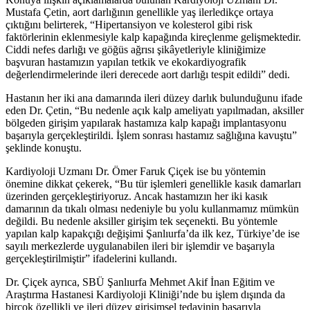
Mustafa Çetin, aort darlığının genellikle yaş ilerledikçe ortaya
çıktığını belirterek, “Hipertansiyon ve kolesterol gibi risk
faktörlerinin eklenmesiyle kalp kapağında kireçlenme gelişmektedir.
Ciddi nefes darlığı ve göğüs ağrısı şikâyetleriyle kliniğimize
başvuran hastamızın yapılan tetkik ve ekokardiyografik
değerlendirmelerinde ileri derecede aort darlığı tespit edildi” dedi.
Hastanın her iki ana damarında ileri düzey darlık bulunduğunu ifade
eden Dr. Çetin, “Bu nedenle açık kalp ameliyatı yapılmadan, aksiller
bölgeden girişim yapılarak hastamıza kalp kapağı implantasyonu
başarıyla gerçekleştirildi. İşlem sonrası hastamız sağlığına kavuştu”
şeklinde konuştu.
Kardiyoloji Uzmanı Dr. Ömer Faruk Çiçek ise bu yöntemin
önemine dikkat çekerek, “Bu tür işlemleri genellikle kasık damarları
üzerinden gerçekleştiriyoruz. Ancak hastamızın her iki kasık
damarının da tıkalı olması nedeniyle bu yolu kullanmamız mümkün
değildi. Bu nedenle aksiller girişim tek seçenekti. Bu yöntemle
yapılan kalp kapakçığı değişimi Şanlıurfa’da ilk kez, Türkiye’de ise
sayılı merkezlerde uygulanabilen ileri bir işlemdir ve başarıyla
gerçekleştirilmiştir” ifadelerini kullandı.
Dr. Çiçek ayrıca, SBÜ Şanlıurfa Mehmet Akif İnan Eğitim ve
Araştırma Hastanesi Kardiyoloji Kliniği’nde bu işlem dışında da
birçok özellikli ve ileri düzey girişimsel tedavinin başarıyla