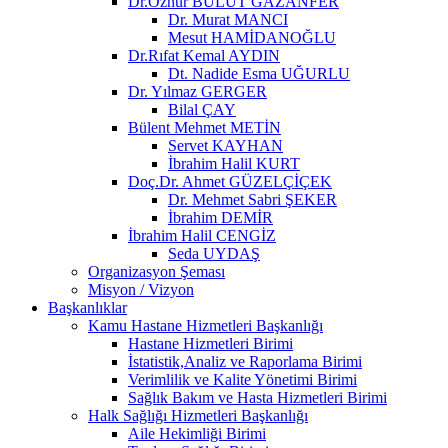
Dr.Öznur BULUT GAZANFER
Dr. Murat MANCI
Mesut HAMİDANOĞLU
Dr.Rıfat Kemal AYDIN
Dt. Nadide Esma UĞURLU
Dr. Yılmaz GERGER
Bilal ÇAY
Bülent Mehmet METİN
Servet KAYHAN
İbrahim Halil KURT
Doç.Dr. Ahmet GÜZELÇİÇEK
Dr. Mehmet Sabri ŞEKER
İbrahim DEMİR
İbrahim Halil CENGİZ
Seda UYDAŞ
Organizasyon Şeması
Misyon / Vizyon
Başkanlıklar
Kamu Hastane Hizmetleri Başkanlığı
Hastane Hizmetleri Birimi
İstatistik,Analiz ve Raporlama Birimi
Verimlilik ve Kalite Yönetimi Birimi
Sağlık Bakım ve Hasta Hizmetleri Birimi
Halk Sağlığı Hizmetleri Başkanlığı
Aile Hekimliği Birimi