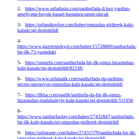
2-
https://www.urfadasin.com/sanliurfada-il-kez-yapilan-
ameliyatta-buyuk-basari-hastalara-umut-olacak
3-
https://urfamikrofon.com/haber/omuzdan-girilerek-kalp-
kapakcigi-degistirildi
4-
https://www.gazeteipekyol.com/haber/15728800/sanliurfada-
bir-ilk-73-yasindaki
5-
https://snnurfa.com/sanliurfada-bir-ilk-omuz-hizasindan-
kalp-kapakcigi-degistirildi/82338/
6-
https://www.urfanatik.com/sanliurfada-tip-tarihine-
gecen-operasyon-omuzdan-kalp-kapakcigi-degistirildi
7-
https://ilkha.com/saglik/sanliurfa-da-bir-ilk-omuz-
hizasindan-mudahaleyle-kalp-kapakcigi-degistirildi-511056
8-
https://www.sanliurfaolay.com/haber/27432847/sanliurfada-
bir-ilk-kalp-kapakcigi-omuzdan-girilerek-degistirildi
9-
https://urfagaste.com/haber/27431579/sanliurfada-bir-ilk-
omuzdan-girilerek-kalp-kapakcigi-degistirildi