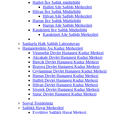
Halfeti İlçe Sağlık müdürlüğü
Halfeti Aile Sağlığı Merkezleri
Hilvan İlçe Sağlık Müdürlüğü
Hilvan Aile Sağlığı Merkezleri
Harran İlçe Sağlık Müdürlüğü
Harran Aile Sağlığı Merkezleri
Karaköprü İlçe Sağlık Müdürlüğü
Karaköprü Aile Sağlığı Merkezleri
Şanlıurfa Halk Sağlığı Laboratuvarı
Hastanelerdeki Aşı Kuduz Merkezleri
Viranşehir Devlet Hastanesi Kuduz Merkezi
Akçakale Devlet Hastanesi Kuduz Merkezi
Birecik Devlet Hastanesi Kuduz Merkezi
Bozova Devlet Hastanesi Kuduz Merkezi
Ceylanpınar Devlet Hastanesi Kuduz Merkezi
Harran Devlet Hastanesi Kuduz Merkezi
Halfeti Devlet Hastanesi Kuduz Merkezi
Hilvan Devlet Hastanesi Kuduz Merkezi
Siverek Devlet Hastanesi Kuduz Merkezi
Suruç Devlet Hastanesi Kuduz Merkezi
Sosyal Tesislerimiz
Sağlıklı Hayat Merkezleri
Eyyübiye Sağlıklı Hayat Merkezi