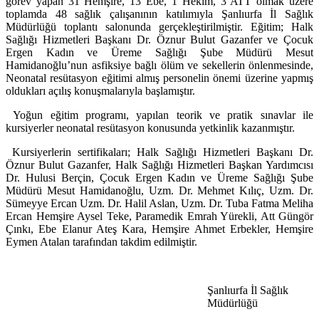
görev yapan 31 Hemşire, 13 Ebe, 1 Hekim, 3 ATT olmak üzere
toplamda 48 sağlık çalışanının katılımıyla Şanlıurfa İl Sağlık
Müdürlüğü toplantı salonunda gerçekleştirilmiştir. Eğitim; Halk
Sağlığı Hizmetleri Başkanı Dr. Öznur Bulut Gazanfer ve Çocuk
Ergen Kadın ve Üreme Sağlığı Şube Müdürü Mesut
Hamidanoğlu’nun asfiksiye bağlı ölüm ve sekellerin önlenmesinde,
Neonatal resütasyon eğitimi almış personelin önemi üzerine yapmış
oldukları açılış konuşmalarıyla başlamıştır.
Yoğun eğitim programı, yapılan teorik ve pratik sınavlar ile
kursiyerler neonatal resütasyon konusunda yetkinlik kazanmıştır.
Kursiyerlerin sertifikaları; Halk Sağlığı Hizmetleri Başkanı Dr.
Öznur Bulut Gazanfer, Halk Sağlığı Hizmetleri Başkan Yardımcısı
Dr. Hulusi Berçin, Çocuk Ergen Kadın ve Üreme Sağlığı Şube
Müdürü Mesut Hamidanoğlu, Uzm. Dr. Mehmet Kılıç, Uzm. Dr.
Sümeyye Ercan Uzm. Dr. Halil Aslan, Uzm. Dr. Tuba Fatma Meliha
Ercan Hemşire Aysel Teke, Paramedik Emrah Yürekli, Att Güngör
Çınkı, Ebe Elanur Ateş Kara, Hemşire Ahmet Erbekler, Hemşire
Eymen Atalan tarafından takdim edilmiştir.
Şanlıurfa İl Sağlık
Müdürlüğü