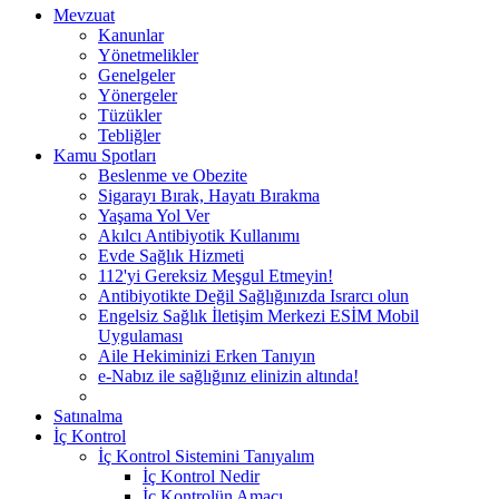
Mevzuat
Kanunlar
Yönetmelikler
Genelgeler
Yönergeler
Tüzükler
Tebliğler
Kamu Spotları
Beslenme ve Obezite
Sigarayı Bırak, Hayatı Bırakma
Yaşama Yol Ver
Akılcı Antibiyotik Kullanımı
Evde Sağlık Hizmeti
112'yi Gereksiz Meşgul Etmeyin!
Antibiyotikte Değil Sağlığınızda Israrcı olun
Engelsiz Sağlık İletişim Merkezi ESİM Mobil
Uygulaması
Aile Hekiminizi Erken Tanıyın
e-Nabız ile sağlığınız elinizin altında!
Satınalma
İç Kontrol
İç Kontrol Sistemini Tanıyalım
İç Kontrol Nedir
İç Kontrolün Amacı