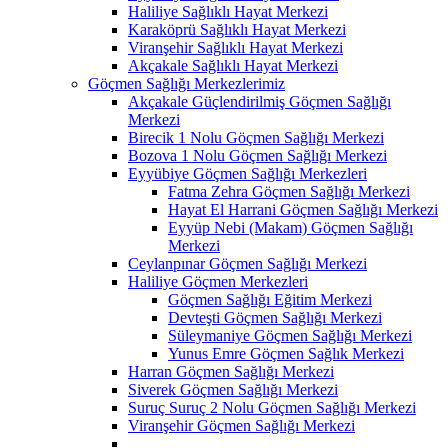
Haliliye Sağlıklı Hayat Merkezi
Karaköprü Sağlıklı Hayat Merkezi
Viranşehir Sağlıklı Hayat Merkezi
Akçakale Sağlıklı Hayat Merkezi
Göçmen Sağlığı Merkezlerimiz
Akçakale Güçlendirilmiş Göçmen Sağlığı
Merkezi
Birecik 1 Nolu Göçmen Sağlığı Merkezi
Bozova 1 Nolu Göçmen Sağlığı Merkezi
Eyyübiye Göçmen Sağlığı Merkezleri
Fatma Zehra Göçmen Sağlığı Merkezi
Hayat El Harrani Göçmen Sağlığı Merkezi
Eyyüp Nebi (Makam) Göçmen Sağlığı
Merkezi
Ceylanpınar Göçmen Sağlığı Merkezi
Haliliye Göçmen Merkezleri
Göçmen Sağlığı Eğitim Merkezi
Devteşti Göçmen Sağlığı Merkezi
Süleymaniye Göçmen Sağlığı Merkezi
Yunus Emre Göçmen Sağlık Merkezi
Harran Göçmen Sağlığı Merkezi
Siverek Göçmen Sağlığı Merkezi
Suruç Suruç 2 Nolu Göçmen Sağlığı Merkezi
Viranşehir Göçmen Sağlığı Merkezi