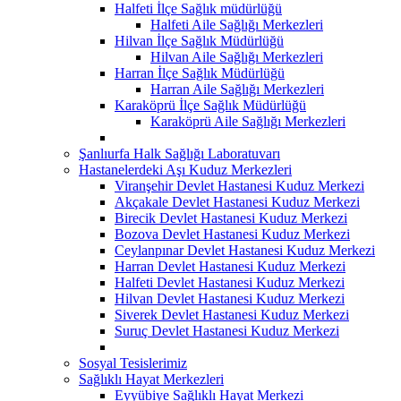
Halfeti İlçe Sağlık müdürlüğü
Halfeti Aile Sağlığı Merkezleri
Hilvan İlçe Sağlık Müdürlüğü
Hilvan Aile Sağlığı Merkezleri
Harran İlçe Sağlık Müdürlüğü
Harran Aile Sağlığı Merkezleri
Karaköprü İlçe Sağlık Müdürlüğü
Karaköprü Aile Sağlığı Merkezleri
Şanlıurfa Halk Sağlığı Laboratuvarı
Hastanelerdeki Aşı Kuduz Merkezleri
Viranşehir Devlet Hastanesi Kuduz Merkezi
Akçakale Devlet Hastanesi Kuduz Merkezi
Birecik Devlet Hastanesi Kuduz Merkezi
Bozova Devlet Hastanesi Kuduz Merkezi
Ceylanpınar Devlet Hastanesi Kuduz Merkezi
Harran Devlet Hastanesi Kuduz Merkezi
Halfeti Devlet Hastanesi Kuduz Merkezi
Hilvan Devlet Hastanesi Kuduz Merkezi
Siverek Devlet Hastanesi Kuduz Merkezi
Suruç Devlet Hastanesi Kuduz Merkezi
Sosyal Tesislerimiz
Sağlıklı Hayat Merkezleri
Eyyübiye Sağlıklı Hayat Merkezi