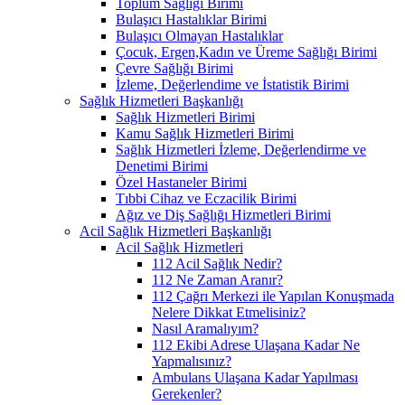
Toplum Sağlığı Birimi
Bulaşıcı Hastalıklar Birimi
Bulaşıcı Olmayan Hastalıklar
Çocuk, Ergen,Kadın ve Üreme Sağlığı Birimi
Çevre Sağlığı Birimi
İzleme, Değerlendime ve İstatistik Birimi
Sağlık Hizmetleri Başkanlığı
Sağlık Hizmetleri Birimi
Kamu Sağlık Hizmetleri Birimi
Sağlık Hizmetleri İzleme, Değerlendirme ve
Denetimi Birimi
Özel Hastaneler Birimi
Tıbbi Cihaz ve Eczacilik Birimi
Ağız ve Diş Sağlığı Hizmetleri Birimi
Acil Sağlık Hizmetleri Başkanlığı
Acil Sağlık Hizmetleri
112 Acil Sağlık Nedir?
112 Ne Zaman Aranır?
112 Çağrı Merkezi ile Yapılan Konuşmada
Nelere Dikkat Etmelisiniz?
Nasıl Aramalıyım?
112 Ekibi Adrese Ulaşana Kadar Ne
Yapmalısınız?
Ambulans Ulaşana Kadar Yapılması
Gerekenler?