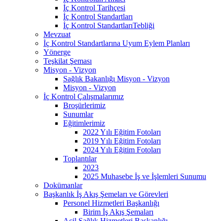
İç Kontrol Tarihçesi
İç Kontrol Standartları
İç Kontrol StandartlarıTebliği
Mevzuat
İç Kontrol Standartlarına Uyum Eylem Planları
Yönerge
Teşkilat Şeması
Misyon - Vizyon
Sağlık Bakanlığı Misyon - Vizyon
Misyon - Vizyon
İç Kontrol Çalışmalarımız
Broşürlerimiz
Sunumlar
Eğitimlerimiz
2022 Yılı Eğitim Fotoları
2019 Yılı Eğitim Fotoları
2024 Yılı Eğitim Fotoları
Toplantılar
2023
2025 Muhasebe İş ve İşlemleri Sunumu
Dokümanlar
Başkanlık İş Akış Şemeları ve Görevleri
Personel Hizmetleri Başkanlığı
Birim İş Akış Şemaları
Acil Sağlık Hizmetleri Başkanlığı