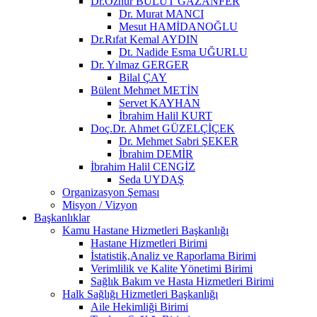
Dr.Öznur BULUT GAZANFER
Dr. Murat MANCI
Mesut HAMİDANOĞLU
Dr.Rıfat Kemal AYDIN
Dt. Nadide Esma UĞURLU
Dr. Yılmaz GERGER
Bilal ÇAY
Bülent Mehmet METİN
Servet KAYHAN
İbrahim Halil KURT
Doç.Dr. Ahmet GÜZELÇİÇEK
Dr. Mehmet Sabri ŞEKER
İbrahim DEMİR
İbrahim Halil CENGİZ
Seda UYDAŞ
Organizasyon Şeması
Misyon / Vizyon
Başkanlıklar
Kamu Hastane Hizmetleri Başkanlığı
Hastane Hizmetleri Birimi
İstatistik,Analiz ve Raporlama Birimi
Verimlilik ve Kalite Yönetimi Birimi
Sağlık Bakım ve Hasta Hizmetleri Birimi
Halk Sağlığı Hizmetleri Başkanlığı
Aile Hekimliği Birimi