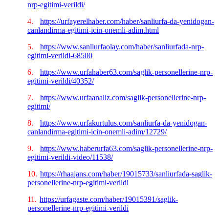
nrp-egitimi-verildi/
4.
https://urfayerelhaber.com/haber/sanliurfa-da-yenidogan-
canlandirma-egitimi-icin-onemli-adim.html
5.
https://www.sanliurfaolay.com/haber/sanliurfada-nrp-
egitimi-verildi-68500
6.
https://www.urfahaber63.com/saglik-personellerine-nrp-
egitimi-verildi/40352/
7.
https://www.urfaanaliz.com/saglik-personellerine-nrp-
egitimi/
8.
https://www.urfakurtulus.com/sanliurfa-da-yenidogan-
canlandirma-egitimi-icin-onemli-adim/12729/
9.
https://www.haberurfa63.com/saglik-personellerine-nrp-
egitimi-verildi-video/11538/
10.
https://rhaajans.com/haber/19015733/sanliurfada-saglik-
personellerine-nrp-egitimi-verildi
11.
https://urfagaste.com/haber/19015391/saglik-
personellerine-nrp-egitimi-verildi