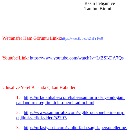
Basın İletişim ve
Tanıtım Birimi
Wetransfer Ham Görüntü Linki:
https://we.tl/t-oJsZilYPe0
Youtube Link:
https://www.youtube.com/watch?v=LtBSI-DA7Qs
Ulusal ve Yerel Basında Çıkan Haberler:
1.
https://urfadanhaber.com/haber/sanliurfa-da-yenidogan-
canlandirma-egitimi-icin-onemli-adim.html
2.
https://www.sanliurfa63.com/saglik-personellerine-nrp-
egitimi-verildi-video/52797/
3.
https://urfasiyaseti.com/sanliurfada-saglik-personellerine-