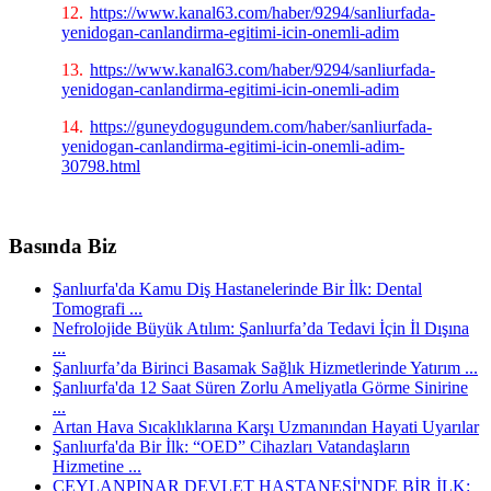
12.
https://www.kanal63.com/haber/9294/sanliurfada-
yenidogan-canlandirma-egitimi-icin-onemli-adim
13.
https://www.kanal63.com/haber/9294/sanliurfada-
yenidogan-canlandirma-egitimi-icin-onemli-adim
14.
https://guneydogugundem.com/haber/sanliurfada-
yenidogan-canlandirma-egitimi-icin-onemli-adim-
30798.html
Basında Biz
Şanlıurfa'da Kamu Diş Hastanelerinde Bir İlk: Dental
Tomografi ...
Nefrolojide Büyük Atılım: Şanlıurfa’da Tedavi İçin İl Dışına
...
Şanlıurfa’da Birinci Basamak Sağlık Hizmetlerinde Yatırım ...
Şanlıurfa'da 12 Saat Süren Zorlu Ameliyatla Görme Sinirine
...
Artan Hava Sıcaklıklarına Karşı Uzmanından Hayati Uyarılar
Şanlıurfa'da Bir İlk: “OED” Cihazları Vatandaşların
Hizmetine ...
CEYLANPINAR DEVLET HASTANESİ'NDE BİR İLK: