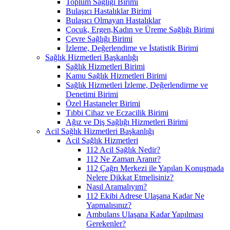
Toplum Sağlığı Birimi
Bulaşıcı Hastalıklar Birimi
Bulaşıcı Olmayan Hastalıklar
Çocuk, Ergen,Kadın ve Üreme Sağlığı Birimi
Çevre Sağlığı Birimi
İzleme, Değerlendime ve İstatistik Birimi
Sağlık Hizmetleri Başkanlığı
Sağlık Hizmetleri Birimi
Kamu Sağlık Hizmetleri Birimi
Sağlık Hizmetleri İzleme, Değerlendirme ve
Denetimi Birimi
Özel Hastaneler Birimi
Tıbbi Cihaz ve Eczacilik Birimi
Ağız ve Diş Sağlığı Hizmetleri Birimi
Acil Sağlık Hizmetleri Başkanlığı
Acil Sağlık Hizmetleri
112 Acil Sağlık Nedir?
112 Ne Zaman Aranır?
112 Çağrı Merkezi ile Yapılan Konuşmada
Nelere Dikkat Etmelisiniz?
Nasıl Aramalıyım?
112 Ekibi Adrese Ulaşana Kadar Ne
Yapmalısınız?
Ambulans Ulaşana Kadar Yapılması
Gerekenler?