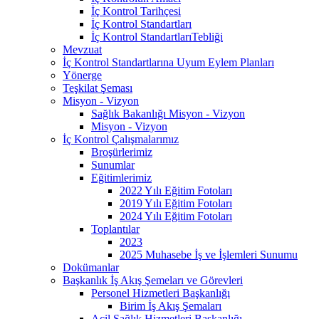
İç Kontrol Tarihçesi
İç Kontrol Standartları
İç Kontrol StandartlarıTebliği
Mevzuat
İç Kontrol Standartlarına Uyum Eylem Planları
Yönerge
Teşkilat Şeması
Misyon - Vizyon
Sağlık Bakanlığı Misyon - Vizyon
Misyon - Vizyon
İç Kontrol Çalışmalarımız
Broşürlerimiz
Sunumlar
Eğitimlerimiz
2022 Yılı Eğitim Fotoları
2019 Yılı Eğitim Fotoları
2024 Yılı Eğitim Fotoları
Toplantılar
2023
2025 Muhasebe İş ve İşlemleri Sunumu
Dokümanlar
Başkanlık İş Akış Şemeları ve Görevleri
Personel Hizmetleri Başkanlığı
Birim İş Akış Şemaları
Acil Sağlık Hizmetleri Başkanlığı