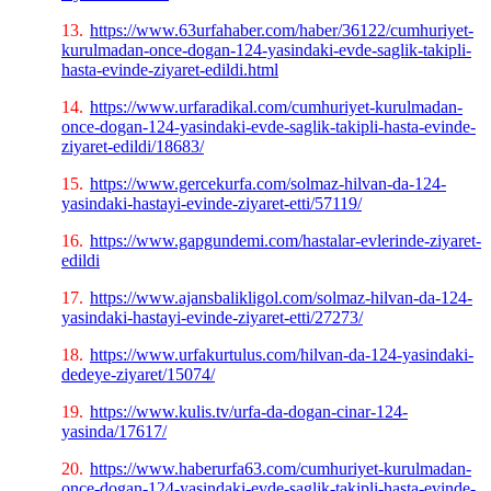
13.
https://www.63urfahaber.com/haber/36122/cumhuriyet-
kurulmadan-once-dogan-124-yasindaki-evde-saglik-takipli-
hasta-evinde-ziyaret-edildi.html
14.
https://www.urfaradikal.com/cumhuriyet-kurulmadan-
once-dogan-124-yasindaki-evde-saglik-takipli-hasta-evinde-
ziyaret-edildi/18683/
15.
https://www.gercekurfa.com/solmaz-hilvan-da-124-
yasindaki-hastayi-evinde-ziyaret-etti/57119/
16.
https://www.gapgundemi.com/hastalar-evlerinde-ziyaret-
edildi
17.
https://www.ajansbalikligol.com/solmaz-hilvan-da-124-
yasindaki-hastayi-evinde-ziyaret-etti/27273/
18.
https://www.urfakurtulus.com/hilvan-da-124-yasindaki-
dedeye-ziyaret/15074/
19.
https://www.kulis.tv/urfa-da-dogan-cinar-124-
yasinda/17617/
20.
https://www.haberurfa63.com/cumhuriyet-kurulmadan-
once-dogan-124-yasindaki-evde-saglik-takipli-hasta-evinde-