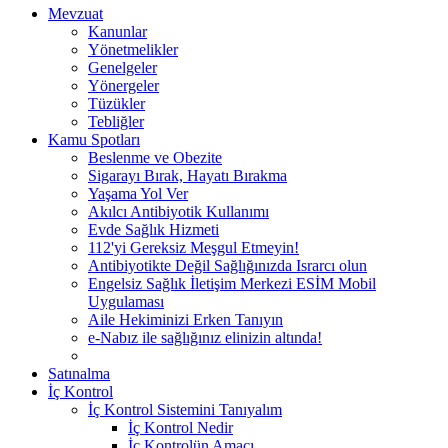
Mevzuat
Kanunlar
Yönetmelikler
Genelgeler
Yönergeler
Tüzükler
Tebliğler
Kamu Spotları
Beslenme ve Obezite
Sigarayı Bırak, Hayatı Bırakma
Yaşama Yol Ver
Akılcı Antibiyotik Kullanımı
Evde Sağlık Hizmeti
112'yi Gereksiz Meşgul Etmeyin!
Antibiyotikte Değil Sağlığınızda Israrcı olun
Engelsiz Sağlık İletişim Merkezi ESİM Mobil
Uygulaması
Aile Hekiminizi Erken Tanıyın
e-Nabız ile sağlığınız elinizin altında!
Satınalma
İç Kontrol
İç Kontrol Sistemini Tanıyalım
İç Kontrol Nedir
İç Kontrolün Amacı