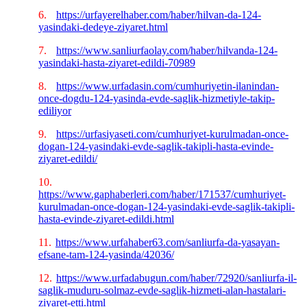
6.
https://urfayerelhaber.com/haber/hilvan-da-124-
yasindaki-dedeye-ziyaret.html
7.
https://www.sanliurfaolay.com/haber/hilvanda-124-
yasindaki-hasta-ziyaret-edildi-70989
8.
https://www.urfadasin.com/cumhuriyetin-ilanindan-
once-dogdu-124-yasinda-evde-saglik-hizmetiyle-takip-
ediliyor
9.
https://urfasiyaseti.com/cumhuriyet-kurulmadan-once-
dogan-124-yasindaki-evde-saglik-takipli-hasta-evinde-
ziyaret-edildi/
10.
https://www.gaphaberleri.com/haber/171537/cumhuriyet-
kurulmadan-once-dogan-124-yasindaki-evde-saglik-takipli-
hasta-evinde-ziyaret-edildi.html
11.
https://www.urfahaber63.com/sanliurfa-da-yasayan-
efsane-tam-124-yasinda/42036/
12.
https://www.urfadabugun.com/haber/72920/sanliurfa-il-
saglik-muduru-solmaz-evde-saglik-hizmeti-alan-hastalari-
ziyaret-etti.html