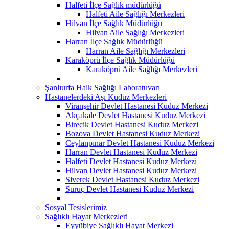
Halfeti İlçe Sağlık müdürlüğü
Halfeti Aile Sağlığı Merkezleri
Hilvan İlçe Sağlık Müdürlüğü
Hilvan Aile Sağlığı Merkezleri
Harran İlçe Sağlık Müdürlüğü
Harran Aile Sağlığı Merkezleri
Karaköprü İlçe Sağlık Müdürlüğü
Karaköprü Aile Sağlığı Merkezleri
Şanlıurfa Halk Sağlığı Laboratuvarı
Hastanelerdeki Aşı Kuduz Merkezleri
Viranşehir Devlet Hastanesi Kuduz Merkezi
Akçakale Devlet Hastanesi Kuduz Merkezi
Birecik Devlet Hastanesi Kuduz Merkezi
Bozova Devlet Hastanesi Kuduz Merkezi
Ceylanpınar Devlet Hastanesi Kuduz Merkezi
Harran Devlet Hastanesi Kuduz Merkezi
Halfeti Devlet Hastanesi Kuduz Merkezi
Hilvan Devlet Hastanesi Kuduz Merkezi
Siverek Devlet Hastanesi Kuduz Merkezi
Suruç Devlet Hastanesi Kuduz Merkezi
Sosyal Tesislerimiz
Sağlıklı Hayat Merkezleri
Eyyübiye Sağlıklı Hayat Merkezi