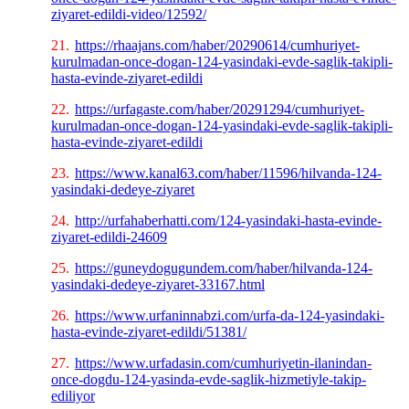
ziyaret-edildi-video/12592/
21.
https://rhaajans.com/haber/20290614/cumhuriyet-
kurulmadan-once-dogan-124-yasindaki-evde-saglik-takipli-
hasta-evinde-ziyaret-edildi
22.
https://urfagaste.com/haber/20291294/cumhuriyet-
kurulmadan-once-dogan-124-yasindaki-evde-saglik-takipli-
hasta-evinde-ziyaret-edildi
23.
https://www.kanal63.com/haber/11596/hilvanda-124-
yasindaki-dedeye-ziyaret
24.
http://urfahaberhatti.com/124-yasindaki-hasta-evinde-
ziyaret-edildi-24609
25.
https://guneydogugundem.com/haber/hilvanda-124-
yasindaki-dedeye-ziyaret-33167.html
26.
https://www.urfaninnabzi.com/urfa-da-124-yasindaki-
hasta-evinde-ziyaret-edildi/51381/
27.
https://www.urfadasin.com/cumhuriyetin-ilanindan-
once-dogdu-124-yasinda-evde-saglik-hizmetiyle-takip-
ediliyor