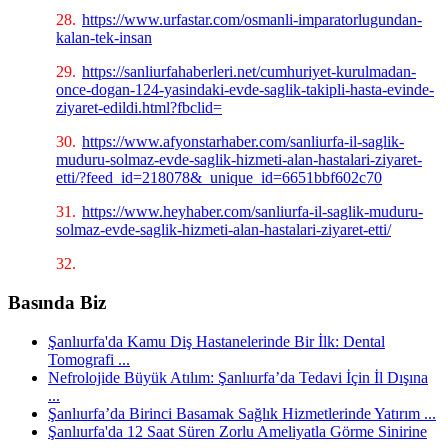
28.
https://www.urfastar.com/osmanli-imparatorlugundan-
kalan-tek-insan
29.
https://sanliurfahaberleri.net/cumhuriyet-kurulmadan-
once-dogan-124-yasindaki-evde-saglik-takipli-hasta-evinde-
ziyaret-edildi.html?fbclid=
30.
https://www.afyonstarhaber.com/sanliurfa-il-saglik-
muduru-solmaz-evde-saglik-hizmeti-alan-hastalari-ziyaret-
etti/?feed_id=218078&_unique_id=6651bbf602c70
31.
https://www.heyhaber.com/sanliurfa-il-saglik-muduru-
solmaz-evde-saglik-hizmeti-alan-hastalari-ziyaret-etti/
32.
Basında Biz
Şanlıurfa'da Kamu Diş Hastanelerinde Bir İlk: Dental
Tomografi ...
Nefrolojide Büyük Atılım: Şanlıurfa’da Tedavi İçin İl Dışına
...
Şanlıurfa’da Birinci Basamak Sağlık Hizmetlerinde Yatırım ...
Şanlıurfa'da 12 Saat Süren Zorlu Ameliyatla Görme Sinirine