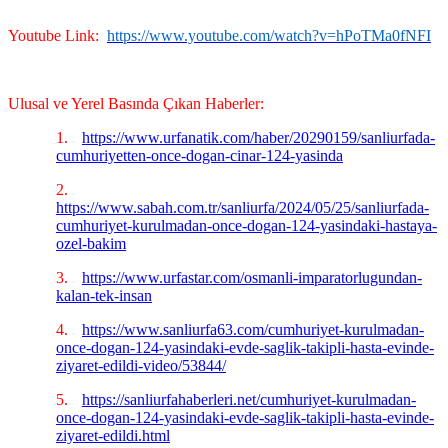
Youtube Link:
https://www.youtube.com/watch?v=hPoTMa0fNFI
Ulusal ve Yerel Basında Çıkan Haberler:
1.
https://www.urfanatik.com/haber/20290159/sanliurfada-
cumhuriyetten-once-dogan-cinar-124-yasinda
2.
https://www.sabah.com.tr/sanliurfa/2024/05/25/sanliurfada-
cumhuriyet-kurulmadan-once-dogan-124-yasindaki-hastaya-
ozel-bakim
3.
https://www.urfastar.com/osmanli-imparatorlugundan-
kalan-tek-insan
4.
https://www.sanliurfa63.com/cumhuriyet-kurulmadan-
once-dogan-124-yasindaki-evde-saglik-takipli-hasta-evinde-
ziyaret-edildi-video/53844/
5.
https://sanliurfahaberleri.net/cumhuriyet-kurulmadan-
once-dogan-124-yasindaki-evde-saglik-takipli-hasta-evinde-
ziyaret-edildi.html