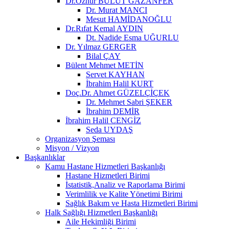
Dr.Öznur BULUT GAZANFER
Dr. Murat MANCI
Mesut HAMİDANOĞLU
Dr.Rıfat Kemal AYDIN
Dt. Nadide Esma UĞURLU
Dr. Yılmaz GERGER
Bilal ÇAY
Bülent Mehmet METİN
Servet KAYHAN
İbrahim Halil KURT
Doç.Dr. Ahmet GÜZELÇİÇEK
Dr. Mehmet Sabri ŞEKER
İbrahim DEMİR
İbrahim Halil CENGİZ
Seda UYDAŞ
Organizasyon Şeması
Misyon / Vizyon
Başkanlıklar
Kamu Hastane Hizmetleri Başkanlığı
Hastane Hizmetleri Birimi
İstatistik,Analiz ve Raporlama Birimi
Verimlilik ve Kalite Yönetimi Birimi
Sağlık Bakım ve Hasta Hizmetleri Birimi
Halk Sağlığı Hizmetleri Başkanlığı
Aile Hekimliği Birimi