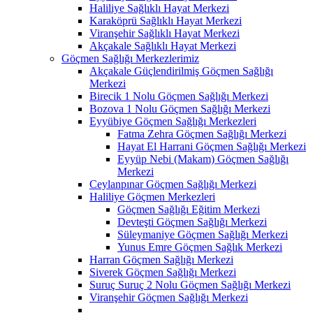
Haliliye Sağlıklı Hayat Merkezi
Karaköprü Sağlıklı Hayat Merkezi
Viranşehir Sağlıklı Hayat Merkezi
Akçakale Sağlıklı Hayat Merkezi
Göçmen Sağlığı Merkezlerimiz
Akçakale Güçlendirilmiş Göçmen Sağlığı
Merkezi
Birecik 1 Nolu Göçmen Sağlığı Merkezi
Bozova 1 Nolu Göçmen Sağlığı Merkezi
Eyyübiye Göçmen Sağlığı Merkezleri
Fatma Zehra Göçmen Sağlığı Merkezi
Hayat El Harrani Göçmen Sağlığı Merkezi
Eyyüp Nebi (Makam) Göçmen Sağlığı
Merkezi
Ceylanpınar Göçmen Sağlığı Merkezi
Haliliye Göçmen Merkezleri
Göçmen Sağlığı Eğitim Merkezi
Devteşti Göçmen Sağlığı Merkezi
Süleymaniye Göçmen Sağlığı Merkezi
Yunus Emre Göçmen Sağlık Merkezi
Harran Göçmen Sağlığı Merkezi
Siverek Göçmen Sağlığı Merkezi
Suruç Suruç 2 Nolu Göçmen Sağlığı Merkezi
Viranşehir Göçmen Sağlığı Merkezi