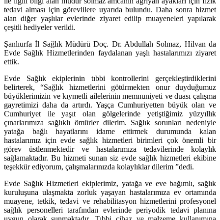
ile ilgili bilgi alan müdür solmaz amcanın ağrıyan ayakları için fizik
tedavi alması için görevlilere uyarıda bulundu. Daha sonra hizmet
alan diğer yaşlılar evlerinde ziyaret edilip muayeneleri yapılarak
çeşitli hediyeler verildi.
Şanlıurfa İl Sağlık Müdürü Doç. Dr. Abdullah Solmaz, Hilvan da
Evde Sağlık Hizmetlerinden faydalanan yaşlı hastalarımızı ziyaret
ettik.
Evde Sağlık ekiplerinin tıbbi kontrollerini gerçekleştirdiklerini
belirterek, “Sağlık hizmetlerini götürmekten onur duyduğumuz
büyüklerimizin ve kıymetli ailelerinin memnuniyeti ve duası çalışma
gayretimizi daha da artırdı. Yaşça Cumhuriyetten büyük olan ve
Cumhuriyet ile yaşıt olan gölgelerinde yetiştiğimiz yüzyıllık
çınarlarımıza sağlıklı ömürler dilerim. Sağlık sorunları nedeniyle
yatağa bağlı hayatlarını idame ettirmek durumunda kalan
hastalarımız için evde sağlık hizmetleri birimleri çok önemli bir
görev üstlenmektedir ve hastalarımıza tedavilerinde kolaylık
sağlamaktadır. Bu hizmeti sunan siz evde sağlık hizmetleri ekibine
teşekkür ediyorum, çalışmalarınızda kolaylıklar dilerim ”dedi.
Evde Sağlık Hizmetleri ekiplerimiz, yatağa ve eve bağımlı, sağlık
kuruluşuna ulaşmakta zorluk yaşayan hastalarımıza ev ortamında
muayene, tetkik, tedavi ve rehabilitasyon hizmetlerini profesyonel
sağlık personelleri tarafından evlerinde periyodik tedavi planına
uygun olarak sunmaktadır. Tıbbi cihaz ve malzeme kullanımına