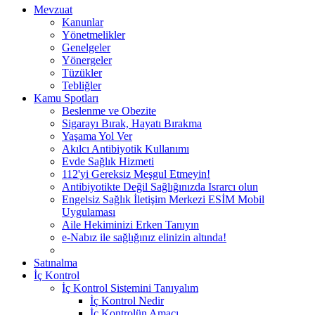
Mevzuat
Kanunlar
Yönetmelikler
Genelgeler
Yönergeler
Tüzükler
Tebliğler
Kamu Spotları
Beslenme ve Obezite
Sigarayı Bırak, Hayatı Bırakma
Yaşama Yol Ver
Akılcı Antibiyotik Kullanımı
Evde Sağlık Hizmeti
112'yi Gereksiz Meşgul Etmeyin!
Antibiyotikte Değil Sağlığınızda Israrcı olun
Engelsiz Sağlık İletişim Merkezi ESİM Mobil
Uygulaması
Aile Hekiminizi Erken Tanıyın
e-Nabız ile sağlığınız elinizin altında!
Satınalma
İç Kontrol
İç Kontrol Sistemini Tanıyalım
İç Kontrol Nedir
İç Kontrolün Amacı