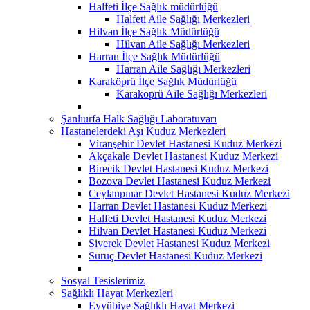
Halfeti İlçe Sağlık müdürlüğü
Halfeti Aile Sağlığı Merkezleri
Hilvan İlçe Sağlık Müdürlüğü
Hilvan Aile Sağlığı Merkezleri
Harran İlçe Sağlık Müdürlüğü
Harran Aile Sağlığı Merkezleri
Karaköprü İlçe Sağlık Müdürlüğü
Karaköprü Aile Sağlığı Merkezleri
Şanlıurfa Halk Sağlığı Laboratuvarı
Hastanelerdeki Aşı Kuduz Merkezleri
Viranşehir Devlet Hastanesi Kuduz Merkezi
Akçakale Devlet Hastanesi Kuduz Merkezi
Birecik Devlet Hastanesi Kuduz Merkezi
Bozova Devlet Hastanesi Kuduz Merkezi
Ceylanpınar Devlet Hastanesi Kuduz Merkezi
Harran Devlet Hastanesi Kuduz Merkezi
Halfeti Devlet Hastanesi Kuduz Merkezi
Hilvan Devlet Hastanesi Kuduz Merkezi
Siverek Devlet Hastanesi Kuduz Merkezi
Suruç Devlet Hastanesi Kuduz Merkezi
Sosyal Tesislerimiz
Sağlıklı Hayat Merkezleri
Eyyübiye Sağlıklı Hayat Merkezi