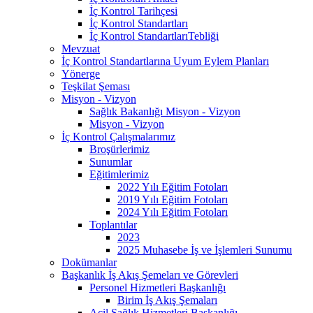
İç Kontrol Tarihçesi
İç Kontrol Standartları
İç Kontrol StandartlarıTebliği
Mevzuat
İç Kontrol Standartlarına Uyum Eylem Planları
Yönerge
Teşkilat Şeması
Misyon - Vizyon
Sağlık Bakanlığı Misyon - Vizyon
Misyon - Vizyon
İç Kontrol Çalışmalarımız
Broşürlerimiz
Sunumlar
Eğitimlerimiz
2022 Yılı Eğitim Fotoları
2019 Yılı Eğitim Fotoları
2024 Yılı Eğitim Fotoları
Toplantılar
2023
2025 Muhasebe İş ve İşlemleri Sunumu
Dokümanlar
Başkanlık İş Akış Şemeları ve Görevleri
Personel Hizmetleri Başkanlığı
Birim İş Akış Şemaları
Acil Sağlık Hizmetleri Başkanlığı