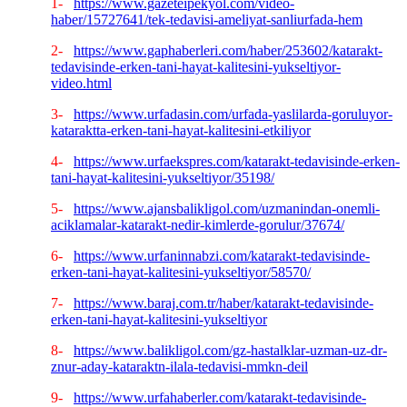
1-
https://www.gazeteipekyol.com/video-
haber/15727641/tek-tedavisi-ameliyat-sanliurfada-hem
2-
https://www.gaphaberleri.com/haber/253602/katarakt-
tedavisinde-erken-tani-hayat-kalitesini-yukseltiyor-
video.html
3-
https://www.urfadasin.com/urfada-yaslilarda-goruluyor-
kataraktta-erken-tani-hayat-kalitesini-etkiliyor
4-
https://www.urfaekspres.com/katarakt-tedavisinde-erken-
tani-hayat-kalitesini-yukseltiyor/35198/
5-
https://www.ajansbalikligol.com/uzmanindan-onemli-
aciklamalar-katarakt-nedir-kimlerde-gorulur/37674/
6-
https://www.urfaninnabzi.com/katarakt-tedavisinde-
erken-tani-hayat-kalitesini-yukseltiyor/58570/
7-
https://www.baraj.com.tr/haber/katarakt-tedavisinde-
erken-tani-hayat-kalitesini-yukseltiyor
8-
https://www.balikligol.com/gz-hastalklar-uzman-uz-dr-
znur-aday-kataraktn-ilala-tedavisi-mmkn-deil
9-
https://www.urfahaberler.com/katarakt-tedavisinde-