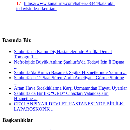
17-
https://www.kanalurfa.com/haber/38344/katarakt-
tedavisinde-erken-tani
Basında Biz
Şanlıurfa'da Kamu Diş Hastanelerinde Bir İlk: Dental
Tomografi ...
Nefrolojide Büyük Atılım: Şanlıurfa’da Tedavi İçin İl Dışına
...
Şanlıurfa’da Birinci Basamak Sağlık Hizmetlerinde Yatırım ...
Şanlıurfa'da 12 Saat Süren Zorlu Ameliyatla Görme Sinirine
...
Artan Hava Sıcaklıklarına Karşı Uzmanından Hayati Uyarılar
Şanlıurfa'da Bir İlk: “OED” Cihazları Vatandaşların
Hizmetine ...
CEYLANPINAR DEVLET HASTANESİ'NDE BİR İLK:
LAPAROSKOPİK ...
Başkanlıklar