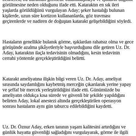
görülmesine neden olduğunu ifade etti. Kataraktın en sık ileri
yaşlarda görüldüğünü vurgulayan Aday; şeker hastalığı bulunan
kişilerde, uzun süre kortizon kullananlarda, göz travması
geçirenlerde ve nadiren de doğuştan katarakt gelişebildiğini söyledi.
Hastaların genellikle bulanık görme, ışıklardan rahatsız olma ve gece
görüşünde azalma şikâyetleriyle başvurduğunu dile getiren Uz. Dr.
Aday, kataraktın ilaçla tedavisinin olmadığını, kesin tedavinin
cerrahi yöntemle gerçekleştirildiğini belirtti.
Katarakt ameliyatına ilişkin bilgi veren Uz. Dr. Aday, ameliyat
sırasında saydamlığını kaybetmiş merceğin çıkarılarak yerine yapay
ve şeffaf bir mercek yerleştirildiğini ifade etti. Günümüzde bu
ameliyatın oldukça kısa sürede ve güvenli bir şekilde yapıldığını
belirten Aday, lokal anestezi altında gerçekleştirilen operasyon
sonrası hastaların aynı gün taburcu edilebildiğini kaydetti.
Uz. Dr. Öznur Aday, erken tanının yaşam kalitesini artırdığını ve
günlük hayatta güvenliği sağladığını vurgulayarak, görme ile ilgili