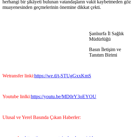
herhangi bir şikâyeti bulunan vatandaşların vakit kaybetmeden göz
muayenesinden geçmelerinin önemine dikkat çekti.
Şanlıurfa İl Sağlık
Müdürlüğü
Basın İletişim ve
Tanıtım Birimi
Wetransfer linki:
https://we.tl/t-STUgGxxKmS
Youtube linlki:
https://youtu.be/MD0rY3oEYOU
Ulusal ve Yerel Basında Çıkan Haberler: