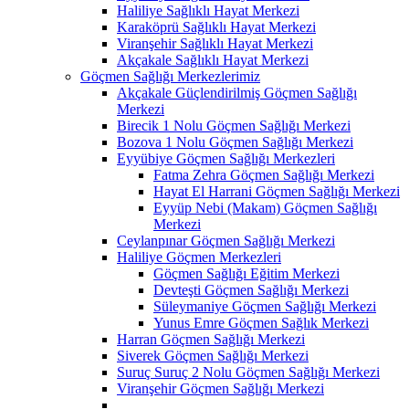
Haliliye Sağlıklı Hayat Merkezi
Karaköprü Sağlıklı Hayat Merkezi
Viranşehir Sağlıklı Hayat Merkezi
Akçakale Sağlıklı Hayat Merkezi
Göçmen Sağlığı Merkezlerimiz
Akçakale Güçlendirilmiş Göçmen Sağlığı
Merkezi
Birecik 1 Nolu Göçmen Sağlığı Merkezi
Bozova 1 Nolu Göçmen Sağlığı Merkezi
Eyyübiye Göçmen Sağlığı Merkezleri
Fatma Zehra Göçmen Sağlığı Merkezi
Hayat El Harrani Göçmen Sağlığı Merkezi
Eyyüp Nebi (Makam) Göçmen Sağlığı
Merkezi
Ceylanpınar Göçmen Sağlığı Merkezi
Haliliye Göçmen Merkezleri
Göçmen Sağlığı Eğitim Merkezi
Devteşti Göçmen Sağlığı Merkezi
Süleymaniye Göçmen Sağlığı Merkezi
Yunus Emre Göçmen Sağlık Merkezi
Harran Göçmen Sağlığı Merkezi
Siverek Göçmen Sağlığı Merkezi
Suruç Suruç 2 Nolu Göçmen Sağlığı Merkezi
Viranşehir Göçmen Sağlığı Merkezi