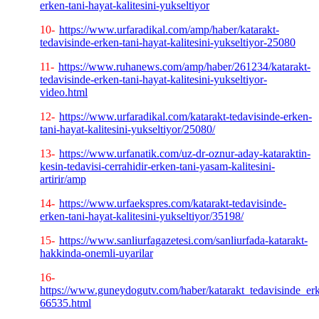
erken-tani-hayat-kalitesini-yukseltiyor
10-
https://www.urfaradikal.com/amp/haber/katarakt-
tedavisinde-erken-tani-hayat-kalitesini-yukseltiyor-25080
11-
https://www.ruhanews.com/amp/haber/261234/katarakt-
tedavisinde-erken-tani-hayat-kalitesini-yukseltiyor-
video.html
12-
https://www.urfaradikal.com/katarakt-tedavisinde-erken-
tani-hayat-kalitesini-yukseltiyor/25080/
13-
https://www.urfanatik.com/uz-dr-oznur-aday-kataraktin-
kesin-tedavisi-cerrahidir-erken-tani-yasam-kalitesini-
artirir/amp
14-
https://www.urfaekspres.com/katarakt-tedavisinde-
erken-tani-hayat-kalitesini-yukseltiyor/35198/
15-
https://www.sanliurfagazetesi.com/sanliurfada-katarakt-
hakkinda-onemli-uyarilar
16-
https://www.guneydogutv.com/haber/katarakt_tedavisinde_erke
66535.html