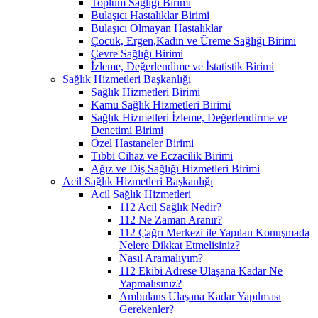
Toplum Sağlığı Birimi
Bulaşıcı Hastalıklar Birimi
Bulaşıcı Olmayan Hastalıklar
Çocuk, Ergen,Kadın ve Üreme Sağlığı Birimi
Çevre Sağlığı Birimi
İzleme, Değerlendime ve İstatistik Birimi
Sağlık Hizmetleri Başkanlığı
Sağlık Hizmetleri Birimi
Kamu Sağlık Hizmetleri Birimi
Sağlık Hizmetleri İzleme, Değerlendirme ve
Denetimi Birimi
Özel Hastaneler Birimi
Tıbbi Cihaz ve Eczacilik Birimi
Ağız ve Diş Sağlığı Hizmetleri Birimi
Acil Sağlık Hizmetleri Başkanlığı
Acil Sağlık Hizmetleri
112 Acil Sağlık Nedir?
112 Ne Zaman Aranır?
112 Çağrı Merkezi ile Yapılan Konuşmada
Nelere Dikkat Etmelisiniz?
Nasıl Aramalıyım?
112 Ekibi Adrese Ulaşana Kadar Ne
Yapmalısınız?
Ambulans Ulaşana Kadar Yapılması
Gerekenler?