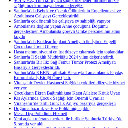
SOLMAZ; Tüm koruyucu sağlık hizmetleri birimlerimizle
sağlığımızı korumaya devam edeceğiz.
Şanlıurfa’da Bebek ve Çocuk Ölümlerinin Engellenmesi ve
Azaltılması Çalıştayı Gerçekleştirildi.
Şanlıurfa çok önemli bir çalıştaya ev sahipliği yapıyor
Ambulansta doğum yapan Anne çocuğuna Doğumu
gerçekleştiren Ambulansta görevli Umke personelinin adını
koydu
Şanlıurfa’da Koklear İmplant Ameliyatı ile İşitme Engelli
Çocuklara Umut Oluyor
Hasta memnuniyetini en üst düzeye çıkarmak için toplandılar
Şanlıurfa İl Sağlık Müdürlüğü 2024 yılını değerlendirdi.
Şanlıurfa'da Bir İlk: Sağ Femur Tümör Protezi Ameliyatı
Başarıyla Gerçekleştirildi.
Şanlıurfa'da KBRN Tatbikatı Başarıyla Tamamlandı: Paydaş
Kurumlarla İş Birliği Öne Çıktı.
Viranşehir Devlet Hastanesi Sağlıkta çok ileri düzeyde hizmet
veriyor.
Çocukların Ekran Bağımlılığına Karşı Ailelere Kritik Uyarı
Kış Aylarında Çocuk Sağlığı İçin Önemli Uyarılar ​
Viranşehir’de tarihi Gün: İlk Anjiyo başarıyla gerçekleşti
Doğuma hazırlık ve Ebe Polikliniği açıldı ​
Mesai Dışı Poliklinik Hizmeti
Yeni açılan referans merkezi ile birlikte Şanlıurfa Türkiye’de
5. sırada yer aldı