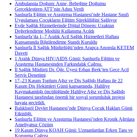
Ambulansta Doğum: Anne, Bebeğine Doğumu
Gerçekleştiren ATT’nin Adını Verdi
Şanlıurfa Eğitim ve Araştırma Hastanesi’nde Hastane Sınıfı
Uygulaması Çocukların Eğitim Sürekliliğini Sağlıyor
Evde Sağlık Hizmetlerinde Dijital Dönem: Uzaktan
Değerlendirme Modülü Kullanıma Açıldı
Şanlıurfa’da 1–7 Aralık Acil Sağlık Hizmetleri Haftası
Kapsamında Bilgilendirme Standı Kuruldu
Şanlıurfa İl Sağlık Müdürlüğü’nden Arapça Anonsla KETEM
Daveti
1 Aralık Dünya HIV/AIDS Günü: Şanlıurfa Eğitim ve
Araştırma Hastanesinden Farkındalık Çağrısı.
İl Sağlık Müdürü Dr. Öğr. Üyesi Erhan Berk’ten Gece Acil
Servis Denetimi
17–23 Kasım Toplum Ağız ve Diş Sağlığı Haftası ile 22
Kasım Diş Hekimleri Günü kapsamında, Haliliye
Kaymakamlığı öncülüğünde Haliliye Ağız ve Diş Sağlığı
Hastanesi tarafından önemli bir sosyal sorumluluk projesi
hayata geçirildi.
Balıklıgöl Devlet Hastanesi’nde Dünya Çocuk Hakları Günü
Etkinliği.
Şanlıurfa Eğitim ve Araştırma Hastanesi’nden Kronik Ağrılara
Ameliyatsız Çözüm
19 Kasım Dünya KOAH Günü: Uzmanlardan Erken Tanı ve
Korunma Çağrısı