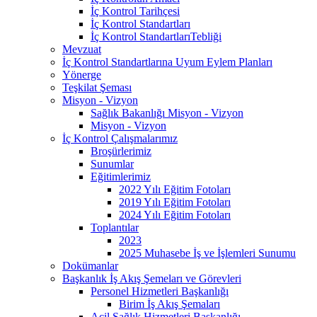
İç Kontrol Tarihçesi
İç Kontrol Standartları
İç Kontrol StandartlarıTebliği
Mevzuat
İç Kontrol Standartlarına Uyum Eylem Planları
Yönerge
Teşkilat Şeması
Misyon - Vizyon
Sağlık Bakanlığı Misyon - Vizyon
Misyon - Vizyon
İç Kontrol Çalışmalarımız
Broşürlerimiz
Sunumlar
Eğitimlerimiz
2022 Yılı Eğitim Fotoları
2019 Yılı Eğitim Fotoları
2024 Yılı Eğitim Fotoları
Toplantılar
2023
2025 Muhasebe İş ve İşlemleri Sunumu
Dokümanlar
Başkanlık İş Akış Şemeları ve Görevleri
Personel Hizmetleri Başkanlığı
Birim İş Akış Şemaları
Acil Sağlık Hizmetleri Başkanlığı