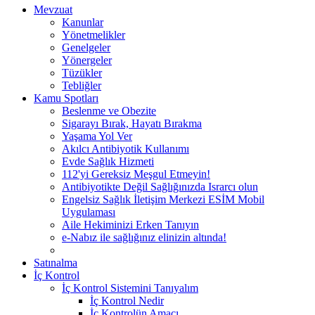
Mevzuat
Kanunlar
Yönetmelikler
Genelgeler
Yönergeler
Tüzükler
Tebliğler
Kamu Spotları
Beslenme ve Obezite
Sigarayı Bırak, Hayatı Bırakma
Yaşama Yol Ver
Akılcı Antibiyotik Kullanımı
Evde Sağlık Hizmeti
112'yi Gereksiz Meşgul Etmeyin!
Antibiyotikte Değil Sağlığınızda Israrcı olun
Engelsiz Sağlık İletişim Merkezi ESİM Mobil
Uygulaması
Aile Hekiminizi Erken Tanıyın
e-Nabız ile sağlığınız elinizin altında!
Satınalma
İç Kontrol
İç Kontrol Sistemini Tanıyalım
İç Kontrol Nedir
İç Kontrolün Amacı