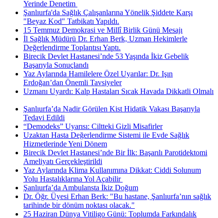
Yerinde Denetim ​
Şanlıurfa'da Sağlık Çalışanlarına Yönelik Şiddete Karşı
"Beyaz Kod" Tatbikatı Yapıldı.
15 Temmuz Demokrasi ve Millî Birlik Günü Mesajı
İl Sağlık Müdürü Dr. Erhan Berk, Uzman Hekimlerle
Değerlendirme Toplantısı Yaptı.
Birecik Devlet Hastanesi’nde 53 Yaşında İkiz Gebelik
Başarıyla Sonuçlandı
Yaz Aylarında Hamilelere Özel Uyarılar: Dr. Işın
Erdoğan’dan Önemli Tavsiyeler
Uzmanı Uyardı: Kalp Hastaları Sıcak Havada Dikkatli Olmalı
Şanlıurfa’da Nadir Görülen Kist Hidatik Vakası Başarıyla
Tedavi Edildi
“Demodeks” Uyarısı: Ciltteki Gizli Misafirler
Uzaktan Hasta Değerlendirme Sistemi ile Evde Sağlık
Hizmetlerinde Yeni Dönem
Birecik Devlet Hastanesi’nde Bir İlk: Başarılı Parotidektomi
Ameliyatı Gerçekleştirildi
Yaz Aylarında Klima Kullanımına Dikkat: Ciddi Solunum
Yolu Hastalıklarına Yol Açabilir ​
Şanlıurfa’da Ambulansta İkiz Doğum
Dr. Öğr. Üyesi Erhan Berk: "Bu hastane, Şanlıurfa’nın sağlık
tarihinde bir dönüm noktası olacak."
25 Haziran Dünya Vitiligo Günü: Toplumda Farkındalık