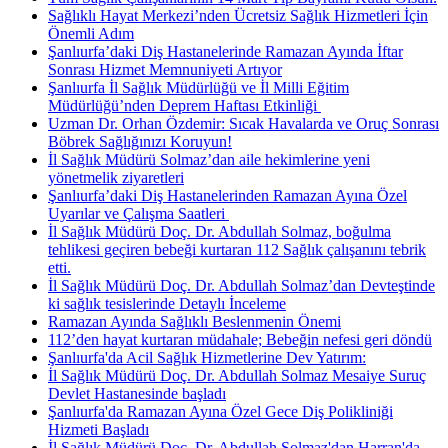
Sağlıklı Hayat Merkezi’nden Ücretsiz Sağlık Hizmetleri İçin
Önemli Adım
Şanlıurfa’daki Diş Hastanelerinde Ramazan Ayında İftar
Sonrası Hizmet Memnuniyeti Artıyor
Şanlıurfa İl Sağlık Müdürlüğü ve İl Milli Eğitim
Müdürlüğü’nden Deprem Haftası Etkinliği ​
Uzman Dr. Orhan Özdemir: Sıcak Havalarda ve Oruç Sonrası
Böbrek Sağlığınızı Koruyun!
İl Sağlık Müdürü Solmaz’dan aile hekimlerine yeni
yönetmelik ziyaretleri
Şanlıurfa’daki Diş Hastanelerinden Ramazan Ayına Özel
Uyarılar ve Çalışma Saatleri ​
İl Sağlık Müdürü Doç. Dr. Abdullah Solmaz, boğulma
tehlikesi geçiren bebeği kurtaran 112 Sağlık çalışanını tebrik
etti.
İl Sağlık Müdürü Doç. Dr. Abdullah Solmaz’dan Devteştinde
ki sağlık tesislerinde Detaylı İnceleme
Ramazan Ayında Sağlıklı Beslenmenin Önemi
112’den hayat kurtaran müdahale; Bebeğin nefesi geri döndü
Şanlıurfa'da Acil Sağlık Hizmetlerine Dev Yatırım:
İl Sağlık Müdürü Doç. Dr. Abdullah Solmaz Mesaiye Suruç
Devlet Hastanesinde başladı
Şanlıurfa'da Ramazan Ayına Özel Gece Diş Polikliniği
Hizmeti Başladı
İl Sağlık Müdürü Doç. Dr. Abdullah Solmaz'dan Harran'da