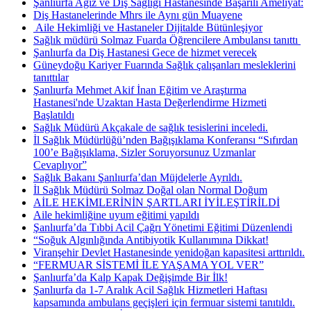
Şanlıurfa Ağız ve Diş Sağlığı Hastanesinde Başarılı Ameliyat:
Diş Hastanelerinde Mhrs ile Aynı gün Muayene
​ Aile Hekimliği ve Hastaneler Dijitalde Bütünleşiyor
Sağlık müdürü Solmaz Fuarda Öğrencilere Ambulansı tanıttı ​
Şanlıurfa da Diş Hastanesi Gece de hizmet verecek
Güneydoğu Kariyer Fuarında Sağlık çalışanları mesleklerini
tanıttılar
Şanlıurfa Mehmet Akif İnan Eğitim ve Araştırma
Hastanesi'nde Uzaktan Hasta Değerlendirme Hizmeti
Başlatıldı
Sağlık Müdürü Akçakale de sağlık tesislerini inceledi.
İl Sağlık Müdürlüğü’nden Bağışıklama Konferansı “Sıfırdan
100’e Bağışıklama, Sizler Soruyorsunuz Uzmanlar
Cevaplıyor”
Sağlık Bakanı Şanlıurfa’dan Müjdelerle Ayrıldı.
İl Sağlık Müdürü Solmaz Doğal olan Normal Doğum
AİLE HEKİMLERİNİN ŞARTLARI İYİLEŞTİRİLDİ
Aile hekimliğine uyum eğitimi yapıldı
Şanlıurfa’da Tıbbi Acil Çağrı Yönetimi Eğitimi Düzenlendi
“Soğuk Algınlığında Antibiyotik Kullanımına Dikkat!
Viranşehir Devlet Hastanesinde yenidoğan kapasitesi arttırıldı.
“FERMUAR SİSTEMİ İLE YAŞAMA YOL VER”
Şanlıurfa’da Kalp Kapak Değişimde Bir İlk!
Şanlıurfa da 1-7 Aralık Acil Sağlık Hizmetleri Haftası
kapsamında ambulans geçişleri için fermuar sistemi tanıtıldı.