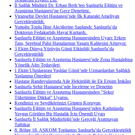
İl Sağlık Müdürü Dr. Erhan Berk’ten Şanlıurfa Eğitim ve
Araştırma Hastanesi’ne Gece Denetimi. ​
Viranşehir Devlet Hastanesi’nde İlk Katarakt Ameliyatı
Gerçekleştirildi.
Yuttuğu Toplu İğne Akciğerine Saplandı: Şanlıurfa’da
Doktorun Fedakarlığı Hayat Kurtardı. ​
Şanlıurfa Eğitim ve Araştırma Hastanesinden Uyarı: Erken
Tanı, Serebral Palsi Hastalarının Yaşam Kalitesini Artırıyor.
3 Ekim Dünya Yürüyüş Günü Etkinliği Şanlıurfa’da
Gerçekleştirildi
Şanlıurfa Eğitim ve Araştırma Hastanesi’nde Zona Hastalığına
Yönelik Ağrı Tedavileri ​
1 Ekim Uluslararası Yaşlılar Günü’nde Uzmanlardan Sağlıklı
Yaşlanma Önerileri
Hastane Randevularında Aile Hekimliği ile Ek Erişim İmkânı
Şanlıurfa Şehir Hastanesi’nde İnceleme ve Denetim
Şanlıurfa Eğitim ve Araştırma Hastanesinden "Şeker
Tüketimine Dikkat" Uyarısı.
Kendinizi ve Sevdiklerinizi Gripten Koruyun ​
Şanlıurfa Eğitim ve Araştırma Hastanesi’nden Kadınlarda
Yaygın Görülen Bir Hastalık İçin Önemli Uyarı
Şanlıurfa İl Sağlık Müdürlüğü’nde Gerçeği Aratmayan
Tatbikat
8. Bölge 18. ASKOM Toplantısı Şanlıurfa’da Gerçekleştirildi