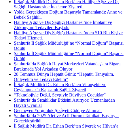
İl Sağlık Müdürü Dr. Erhan Berk’ten Haliliye Ağız ve Diş
Sağlığı Hastanesine İnceleme Ziyareti.
Yolda Gerçekleşen Doğum Başarıyla Tamamlandı: Anne ve
Bebek Sağlıklı.
Haliliye Ağız ve Diş Sağlığı Hastanesi’nde İmplant ve
Zirkonyum Tedavileri Başladı.
Haliliye Ağız ve Diş Sağlığı Hastanesi’nden 510 Bin Kişiye
Tedavi Hizmeti.
Şanlıurfa İl Sağlık Müdürlüğü’ne “Normal Doğum” Başarısı
Ödülü
Şanlıurfa İl Sağlık Müdürlüğü’ne “Normal Doğum” Başarısı
Ödülü
Şanlıurfa’da Sağlıklı Hayat Merkezleri Vatandaşlara Sigara
Bırakmada Yol Arkadaşı Oluyor
28 Temmuz Dünya Hepatit Günü: “Hepatiti Tanıyalım,
Önleyelim ve Tedavi Edelim”
İl Sağlık Müdürü Dr. Erhan Berk’ten Viranşehir ve
Ceylanpınar’a Kapsamlı Sağlık Ziyareti
“Teknolojiyle Değil, Sevgiyle Büyüyen Çocuklar”
Şanlıurfa’da Sıcaklıklar Etkisini Artırıyor: Uzmanlardan
Hayati Uyarılar
Geçmeyen Yorgunluk Şikâyeti Ciddiye Alınmalı
Şanlıurfa’da 2025 Afet ve Acil Durum Tatbikatı Başarıyla
Gerçekleştirildi
İl Sağlık Müdürü Dr. Erhan Berk’ten Siverek ve Hilvan’a