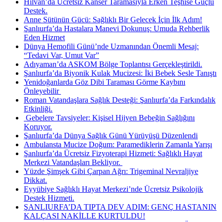
Hilvan’da Ücretsiz Kanser Taramasıyla Erken Teşhise Güçlü
Destek.
Anne Sütünün Gücü: Sağlıklı Bir Gelecek İçin İlk Adım!
Şanlıurfa’da Hastalara Manevi Dokunuş: Umuda Rehberlik
Eden Hizmet
Dünya Hemofili Günü’nde Uzmanından Önemli Mesaj:
“Tedavi Var, Umut Var”
Adıyaman’da ASKOM Bölge Toplantısı Gerçekleştirildi.
Şanlıurfa’da Biyonik Kulak Mucizesi: İki Bebek Sesle Tanıştı
Yenidoğanlarda Göz Dibi Taraması Görme Kaybını
Önleyebilir ​
Roman Vatandaşlara Sağlık Desteği: Şanlıurfa’da Farkındalık
Etkinliği.
​ Gebelere Tavsiyeler: Kişisel Hijyen Bebeğin Sağlığını
Koruyor.
Şanlıurfa’da Dünya Sağlık Günü Yürüyüşü Düzenlendi
Ambulansta Mucize Doğum: Paramediklerin Zamanla Yarışı
Şanlıurfa’da Ücretsiz Fizyoterapi Hizmeti: Sağlıklı Hayat
Merkezi Vatandaşları Bekliyor. ​
Yüzde Şimşek Gibi Çarpan Ağrı: Trigeminal Nevraljiye
Dikkat.
Eyyübiye Sağlıklı Hayat Merkezi’nde Ücretsiz Psikolojik
Destek Hizmeti.
ŞANLIURFA’DA TIPTA DEV ADIM: GENÇ HASTANIN
KALÇASI NAKİLLE KURTULDU!