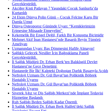
Gerçekleştirildi.
Akciğer Kisti Patlayan 7 Yaşındaki Çocuk Şanlıurfa’da
Kurtarıldı
24 Ekim Dünya Polio Günü – Çocuk Felcine Karşı Bir
Damla Umut
Dünya Osteoporoz Gününde Uyarı: “Kemiklerimizin
Erimesine Müsaade Etmeyelim” ​
Kekemelik Bir Engel Değil, Farklı Bir Konuşma Biçimidir
Mehmet Akif İnan Hastanesi’nde Başarılı Beyin Tümörü
Ameliyatı
Uzmanından Uyarı: Baş Dönmesini Hafife Almayın!
Sağlıklı Gelecek Nesiller İçin Bağışıklama Paneli
Gerçekleştirildi. ​
İl Sağlık Müdürü Dr. Erhan Berk’ten Balıklıgöl Devlet
Hastanesi’ne Gece Denetimi ​
Hastanede Bir İlk! Kalpteki Doğuştan Darlık Başarıyla Açıldı
Nefroloji Uzmanı Dr. Gül Bayat’tan Polikistik Böbrek
Hastalığı Uyarısı
Nefroloji Uzmanı Dr. Gül Bayat’tan Polikistik Böbrek
Hastalığı Uyarısı
Siverek Ağız ve Diş Sağlığı Merkezi’nde İmplant Tedavisi
Hizmetine Başlandı ​
Ruh Sağlığı Beden Sağlığı Kadar Önemli ​
İl Sağlık Müdürü Dr. Erhan Berk Halfeti’deki Sağlık
Tesislerini Ziyaret Etti.