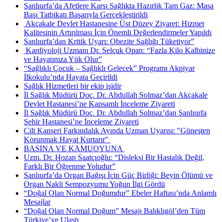
Şanlıurfa’da Afetlere Karşı Sağlıkta Hazırlık Tam Gaz: Masa
Başı Tatbikatı Başarıyla Gerçekleştirildi
​ Akçakale Devlet Hastanesine Üst Düzey Ziyaret: Hizmet
Kalitesinin Artırılması İçin Önemli Değerlendirmeler Yapıldı
Şanlıurfa’dan Kritik Uyarı: Obezite Sağlığı Tüketiyor”
​ Kardiyoloji Uzmanı Dr. Selçuk Opan: “Fazla Kilo Kalbinize
ve Hayatınıza Yük Olur”
“Sağlıklı Çocuk – Sağlıklı Gelecek” Programı Akpiyar
İlkokulu’nda Hayata Geçirildi
Sağlık Hizmetleri bir ekip işidir
İl Sağlık Müdürü Doç. Dr. Abdullah Solmaz’dan Akçakale
Devlet Hastanesi’ne Kapsamlı İnceleme Ziyareti
İl Sağlık Müdürü Doç. Dr. Abdullah Solmaz’dan Şanlıurfa
Şehir Hastanesi’ne İnceleme Ziyareti
Cilt Kanseri Farkındalık Ayında Uzman Uyarısı: "Güneşten
Korunmak Hayat Kurtarır" ​
BASINA VE KAMUOYUNA ​
Uzm. Dr. Hozan Saatçıoğlu: “Disleksi Bir Hastalık Değil,
Farklı Bir Öğrenme Yoludur”
Şanlıurfa’da Organ Bağışı İçin Güç Birliği: Beyin Ölümü ve
Organ Nakli Sempozyumu Yoğun İlgi Gördü
“Doğal Olan Normal Doğumdur” Ebeler Haftası’nda Anlamlı
Mesajlar
“Doğal Olan Normal Doğum” Mesajı Balıklıgöl’den Tüm
Türkiye’ye Ulaştı