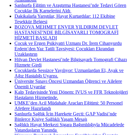
Şanlıurfa Eğitim ve Araştırma Hastanesi’nde Tedavi Gören
Çocuklar İlk Karnelerini Aldı ​
Dakikalarla Yarıştılar, Hayat Kurtardılar: 112 Ekibine
Teşekkür Belgesi
BOZOVA MEHMET ENVER YILDIRIM DEVLET
HASTANESİ’NDE BİLGİSAYARLI TOMOGRAFİ
HİZMETİ BAŞLADI
Çocuk ve Ergen Psikiyatri Uzmanı Dr. İrem Cihanyurdu
Erdem’den Yaz Tatili Tavsiyesi: Çocukları Ekrandan
Uzaklaştırın
Hilvan Devlet Hastanesi’nde Bilgisayarlı Tomografi Cihazı
Hizmete Girdi
Çocuklarda Sessizce Yayılıyor: Uzmanlardan El, Ayak ve
Ağız Hastalığı Uyarısı.
Üniversite Sınavı Öncesi Uzmandan Öğrenci ve Ailelere
Önemli Uyarılar
Kalp Tedavisinde Yeni Dönem: IVUS ve FFR Teknolojileri
Hastaların Hizmetinde.
UMKE’den Acil Müdahale Araçları Eğitimi: 50 Personel
Afetlere Hazırlandı
Şanlıurfa Sağlık İçin Harekete Geçti: GAP Vadisi’nde
Binlerce Kişiye Sağlıklı Yaşam Mesajı
Sağlıklı Hayat Merkezi Sigara Bağımlılığıyla Mücadelede
Vatandaşların Yanında ​