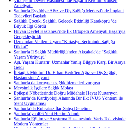
Viranşehir Devlet Hastanesi’nde Başarılı Rektum Kanseri
Ameliyatı ​
Şanlıurfa Eyyübiye Ağız ve Diş Sağlığı Merkezi’nde İmplant
Tedavileri Başladı
Sağlıklı Çocuk, Sağlıklı Gelecek Etkinliği Karaköprü ’de
Büyük İlgi Gördü
Hilvan Devlet Hastanesi’nde İlk Ortopedi Ameliyatı Başarıyla
Gerçekleştirildi
Uzmandan Velilere Uyarı: “Kırtasiye Seçiminde Sağlığa
Dikkat”
Şanlıurfa İl Sağlık Müdürlüğü'nden Akçakale'de "Sağlıklı
Yaşam Yürüyüşü"
Aşı, Yaşam Kurtarır: Uzmanlar Yanlış Bilgiye Karşı Bir Araya
Geldi
İl Sağlık Müdürü Dr. Erhan Berk’ten Ağız ve Diş Sağlığı
Hastanesine Ziyaret
Şanlıurfa da koruyucu sağlık hizmetleri vurgusu
Mevsimlik İşçilere Sağlık Molası
Epilepsi Nöbetlerinde Doğru Müdahale Hayat Kurtarıyor. ​
Şanlıurfa’da Kardiyoloji Alanında Bir İlk: IVUS Yöntemi ile
Stent Uygulaması
Şanlıurfa’da Ruhsatsız İlaç Satışı Denetimi ​
Şanlıurfa’ya 406 Yeni Hekim Atandı
Şanlıurfa Eğitim ve Araştırma Hastanesinde Varis Tedavisinde
Modern Yöntemler