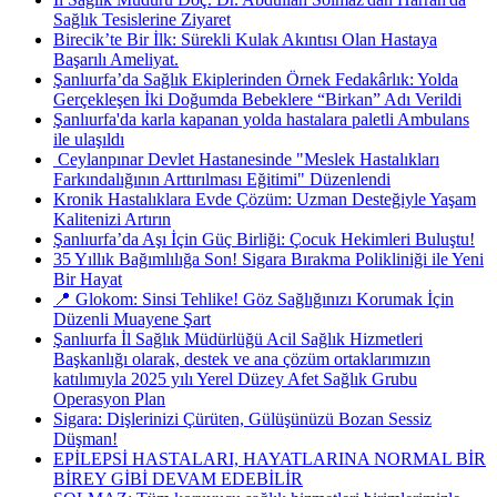
Sağlık Tesislerine Ziyaret
Birecik’te Bir İlk: Sürekli Kulak Akıntısı Olan Hastaya
Başarılı Ameliyat.
Şanlıurfa’da Sağlık Ekiplerinden Örnek Fedakârlık: Yolda
Gerçekleşen İki Doğumda Bebeklere “Birkan” Adı Verildi
Şanlıurfa'da karla kapanan yolda hastalara paletli Ambulans
ile ulaşıldı
​ Ceylanpınar Devlet Hastanesinde "Meslek Hastalıkları
Farkındalığının Arttırılması Eğitimi" Düzenlendi
Kronik Hastalıklara Evde Çözüm: Uzman Desteğiyle Yaşam
Kalitenizi Artırın
Şanlıurfa’da Aşı İçin Güç Birliği: Çocuk Hekimleri Buluştu!
35 Yıllık Bağımlılığa Son! Sigara Bırakma Polikliniği ile Yeni
Bir Hayat
📍 Glokom: Sinsi Tehlike! Göz Sağlığınızı Korumak İçin
Düzenli Muayene Şart
Şanlıurfa İl Sağlık Müdürlüğü Acil Sağlık Hizmetleri
Başkanlığı olarak, destek ve ana çözüm ortaklarımızın
katılımıyla 2025 yılı Yerel Düzey Afet Sağlık Grubu
Operasyon Plan
Sigara: Dişlerinizi Çürüten, Gülüşünüzü Bozan Sessiz
Düşman!
EPİLEPSİ HASTALARI, HAYATLARINA NORMAL BİR
BİREY GİBİ DEVAM EDEBİLİR