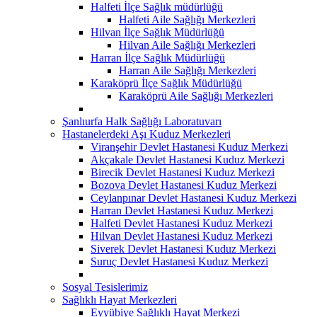
Halfeti İlçe Sağlık müdürlüğü
Halfeti Aile Sağlığı Merkezleri
Hilvan İlçe Sağlık Müdürlüğü
Hilvan Aile Sağlığı Merkezleri
Harran İlçe Sağlık Müdürlüğü
Harran Aile Sağlığı Merkezleri
Karaköprü İlçe Sağlık Müdürlüğü
Karaköprü Aile Sağlığı Merkezleri
Şanlıurfa Halk Sağlığı Laboratuvarı
Hastanelerdeki Aşı Kuduz Merkezleri
Viranşehir Devlet Hastanesi Kuduz Merkezi
Akçakale Devlet Hastanesi Kuduz Merkezi
Birecik Devlet Hastanesi Kuduz Merkezi
Bozova Devlet Hastanesi Kuduz Merkezi
Ceylanpınar Devlet Hastanesi Kuduz Merkezi
Harran Devlet Hastanesi Kuduz Merkezi
Halfeti Devlet Hastanesi Kuduz Merkezi
Hilvan Devlet Hastanesi Kuduz Merkezi
Siverek Devlet Hastanesi Kuduz Merkezi
Suruç Devlet Hastanesi Kuduz Merkezi
Sosyal Tesislerimiz
Sağlıklı Hayat Merkezleri
Eyyübiye Sağlıklı Hayat Merkezi