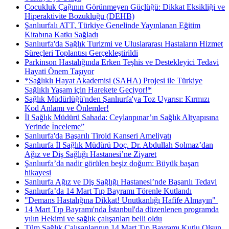
Çocukluk Çağının Görünmeyen Güçlüğü: Dikkat Eksikliği ve
Hiperaktivite Bozukluğu (DEHB)
Şanlıurfalı ATT, Türkiye Genelinde Yayınlanan Eğitim
Kitabına Katkı Sağladı
Şanlıurfa'da Sağlık Turizmi ve Uluslararası Hastaların Hizmet
Süreçleri Toplantısı Gerçekleştirildi
Parkinson Hastalığında Erken Teşhis ve Destekleyici Tedavi
Hayati Önem Taşıyor
*Sağlıklı Hayat Akademisi (SAHA) Projesi ile Türkiye
Sağlıklı Yaşam için Harekete Geçiyor!*
Sağlık Müdürlüğü'nden Şanlıurfa'ya Toz Uyarısı: Kırmızı
Kod Anlamı ve Önlemler!
İl Sağlık Müdürü Sahada: Ceylanpınar’ın Sağlık Altyapısına
Yerinde İnceleme”
Şanlıurfa'da Başarılı Tiroid Kanseri Ameliyatı
Şanlıurfa İl Sağlık Müdürü Doç. Dr. Abdullah Solmaz’dan
Ağız ve Diş Sağlığı Hastanesi’ne Ziyaret
Şanlıurfa’da nadir görülen beşiz doğum: Büyük başarı
hikayesi
Şanlıurfa Ağız ve Diş Sağlığı Hastanesi’nde Başarılı Tedavi
Şanlıurfa’da 14 Mart Tıp Bayramı Törenle Kutlandı
"Demans Hastalığına Dikkat! Unutkanlığı Hafife Almayın" ​
14 Mart Tıp Bayramı'nda İstanbul'da düzenlenen programda
yılın Hekimi ve sağlık çalışanları belli oldu
Tüm Sağlık Çalışanlarının 14 Mart Tıp Bayramı Kutlu Olsun.