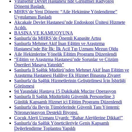
Viranşehir Devlet Hastanesi’nde Girişimsel Radyoloji
Dönemi Başladı ​
MHRS’de Yeni Dönem: “Aile Hekimine Yönlendirme”
Uygulaması Başladı
Akçakale Devlet Hastanesi’nde Endoskopi Ünitesi Hizmete
Açıldı.
BASINA VE KAMUOYUNA
Şanlıurfa’da MHRS’de Önemli Kapasite Artışı
Şanlıurfa Mehmet Akif İnan Eğitim ve Araştırma
Hastanesi’nde Bir İlk: İlk Acil Tıp Uzmanı Mezun Oldu
Aile Hekimlerine Yönelik Eğitim Programı Düzenlendi
“Eğitim ve Araştırma Hastanesi’nde Sorunlar ve Çözüm
Önerileri Masaya Yatırıldı”
Şanlıurfa İl Sağlık Müdürü’nden Mehmet Akif İnan Eğitim ve
Araştırma Hastanesi Haliliye Ek Hizmet Binasına Ziyaret
Şanlıurfa’da Sağlık Hizmetlerinin Geliştirilmesi İçin İşbirliği
Görüşmesi
94 Yaşındaki Hastaya 15 Dakikalık Mucize Operasyon
Şanlıurfa İl Sağlık Müdürlüğü Güvenlik Personeline 3
Günlük Kapsamlı Hizmet içi Eğitim Programı Düzenlendi
Şanlıurfa’da Beyin Tümörlerinde Güvenli Tanı Yöntemi:
Nöronavigasyon Destekli Biyopsi.
Çocuk Alerji Uzmanı Uyardı: “Bahar Alerjilerine Dikkat!”
Şanlıurfa’da Sağlık Yöneticileriyle Geniş Kapsamlı
Değerlendirme Toplantısı Yapıldı