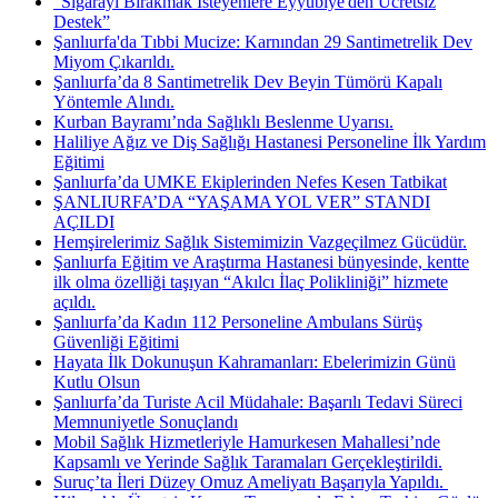
"Sigarayı Bırakmak İsteyenlere Eyyübiye'den Ücretsiz
Destek”
Şanlıurfa'da Tıbbi Mucize: Karnından 29 Santimetrelik Dev
Miyom Çıkarıldı.
Şanlıurfa’da 8 Santimetrelik Dev Beyin Tümörü Kapalı
Yöntemle Alındı.
Kurban Bayramı’nda Sağlıklı Beslenme Uyarısı.
Haliliye Ağız ve Diş Sağlığı Hastanesi Personeline İlk Yardım
Eğitimi
Şanlıurfa’da UMKE Ekiplerinden Nefes Kesen Tatbikat
ŞANLIURFA’DA “YAŞAMA YOL VER” STANDI
AÇILDI
Hemşirelerimiz Sağlık Sistemimizin Vazgeçilmez Gücüdür.
Şanlıurfa Eğitim ve Araştırma Hastanesi bünyesinde, kentte
ilk olma özelliği taşıyan “Akılcı İlaç Polikliniği” hizmete
açıldı.
Şanlıurfa’da Kadın 112 Personeline Ambulans Sürüş
Güvenliği Eğitimi
Hayata İlk Dokunuşun Kahramanları: Ebelerimizin Günü
Kutlu Olsun
Şanlıurfa’da Turiste Acil Müdahale: Başarılı Tedavi Süreci
Memnuniyetle Sonuçlandı
Mobil Sağlık Hizmetleriyle Hamurkesen Mahallesi’nde
Kapsamlı ve Yerinde Sağlık Taramaları Gerçekleştirildi.
Suruç’ta İleri Düzey Omuz Ameliyatı Başarıyla Yapıldı. ​