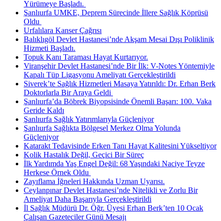
Yürümeye Başladı. ​
Şanlıurfa UMKE, Deprem Sürecinde İllere Sağlık Köprüsü
Oldu ​
Urfalılara Kanser Çağrısı
Balıklıgöl Devlet Hastanesi’nde Akşam Mesai Dışı Poliklinik
Hizmeti Başladı.
Topuk Kanı Taraması Hayat Kurtarıyor.
Viranşehir Devlet Hastanesi’nde Bir İlk: V-Notes Yöntemiyle
Kapalı Tüp Ligasyonu Ameliyatı Gerçekleştirildi
Siverek’te Sağlık Hizmetleri Masaya Yatırıldı: Dr. Erhan Berk
Doktorlarla Bir Araya Geldi ​
Şanlıurfa’da Böbrek Biyopsisinde Önemli Başarı: 100. Vaka
Geride Kaldı
Şanlıurfa Sağlık Yatırımlarıyla Güçleniyor
Şanlıurfa Sağlıkta Bölgesel Merkez Olma Yolunda
Güçleniyor
Katarakt Tedavisinde Erken Tanı Hayat Kalitesini Yükseltiyor
Kolik Hastalık Değil, Geçici Bir Süreç
İlk Yardımda Yaş Engel Değil: 68 Yaşındaki Naciye Teyze
Herkese Örnek Oldu ​
Zayıflama İğneleri Hakkında Uzman Uyarısı.
Ceylanpınar Devlet Hastanesi’nde Nitelikli ve Zorlu Bir
Ameliyat Daha Başarıyla Gerçekleştirildi
İl Sağlık Müdürü Dr. Öğr. Üyesi Erhan Berk’ten 10 Ocak
Çalışan Gazeteciler Günü Mesajı