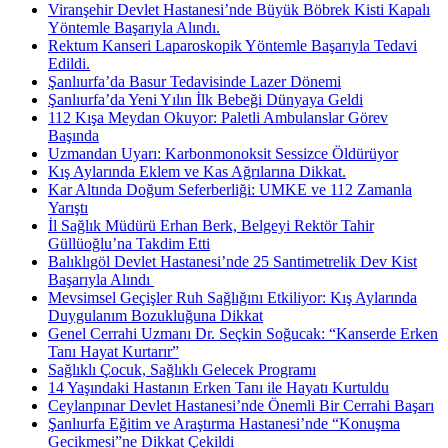
Viranşehir Devlet Hastanesi’nde Büyük Böbrek Kisti Kapalı
Yöntemle Başarıyla Alındı.
Rektum Kanseri Laparoskopik Yöntemle Başarıyla Tedavi
Edildi.
Şanlıurfa’da Basur Tedavisinde Lazer Dönemi
Şanlıurfa’da Yeni Yılın İlk Bebeği Dünyaya Geldi
112 Kışa Meydan Okuyor: Paletli Ambulanslar Görev
Başında
Uzmandan Uyarı: Karbonmonoksit Sessizce Öldürüyor
Kış Aylarında Eklem ve Kas Ağrılarına Dikkat.
Kar Altında Doğum Seferberliği: UMKE ve 112 Zamanla
Yarıştı
İl Sağlık Müdürü Erhan Berk, Belgeyi Rektör Tahir
Güllüoğlu’na Takdim Etti
Balıklıgöl Devlet Hastanesi’nde 25 Santimetrelik Dev Kist
Başarıyla Alındı ​
Mevsimsel Geçişler Ruh Sağlığını Etkiliyor: Kış Aylarında
Duygulanım Bozukluğuna Dikkat
Genel Cerrahi Uzmanı Dr. Seçkin Soğucak: “Kanserde Erken
Tanı Hayat Kurtarır”
Sağlıklı Çocuk, Sağlıklı Gelecek Programı
14 Yaşındaki Hastanın Erken Tanı ile Hayatı Kurtuldu
Ceylanpınar Devlet Hastanesi’nde Önemli Bir Cerrahi Başarı
Şanlıurfa Eğitim ve Araştırma Hastanesi’nde “Konuşma
Gecikmesi”ne Dikkat Çekildi