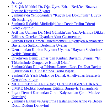
Artıyor
İl Sağlık Müdürü Dr. Öğr. Üyesi Erhan Berk’ten Bozova
İlçesine Kapsamlı Ziyaret
Şanlıurfa’da Yenidoğanlara “Küçük Bir Dokunuşla” Büyük
Bir Başlangıç
Şanlıurfa İl Sağlık Müdürlüğü’nde Devir Teslim Töreni
Gerçekleştirildi ​
Acil Tıp Uzmanı Dr. Mert Gültekin'den Yaz Aylarında Dikkat
Edilmesi Gereken Uyarılar: Akut Gastroenterit
Kurban Etleri Hemen Tüketilmemeli: Diyetisyen Kaplan’dan
Bayramda Sağlıklı Beslenme Uyarısı
Uzmanından Kurban Bayramı Uyarısı: “Bayram Sevincimiz
Acilde Bitmesin”
Diyetisyen Deniz Tamar’dan Kurban Bayramı Uyarısı: “Et
Tüketiminde Dengeli ve Bilinçli Olun”
Şanlıurfa’dan Dünya Tıbbına Damga: Doç. Dr. Esat Taylan
Uğurlu’dan ERCP Alanında Tarihi Başarı!
Şanlıurfa'da Yarık Dudak ve Damak Ameliyatları Başarıyla
Gerçekleştiriliyor
MULTİPLE SKLEROZ (MS) HASTALIĞINA DİKKAT!
UMKE Medikal Kurtarma Eğitimi Başarıyla Tamamlandı
İnşaat Demiri Karnından Girdi, Kalçasından Çıktı: Mucize
Kurtuluş!
Şanlıurfa Eğitim ve Araştırma Hastanesi'nde Anne ve Bebek
Dostu Doğum Deneyimi