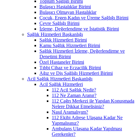
Toplum Sağlığı Birimi
Bulaşıcı Hastalıklar Birimi
Bulaşıcı Olmayan Hastalıklar
Çocuk, Ergen,Kadın ve Üreme Sağlığı Birimi
Çevre Sağlığı Birimi
İzleme, Değerlendime ve İstatistik Birimi
Sağlık Hizmetleri Başkanlığı
Sağlık Hizmetleri Birimi
Kamu Sağlık Hizmetleri Birimi
Sağlık Hizmetleri İzleme, Değerlendirme ve
Denetimi Birimi
Özel Hastaneler Birimi
Tıbbi Cihaz ve Eczacilik Birimi
Ağız ve Diş Sağlığı Hizmetleri Birimi
Acil Sağlık Hizmetleri Başkanlığı
Acil Sağlık Hizmetleri
112 Acil Sağlık Nedir?
112 Ne Zaman Aranır?
112 Çağrı Merkezi ile Yapılan Konuşmada
Nelere Dikkat Etmelisiniz?
Nasıl Aramalıyım?
112 Ekibi Adrese Ulaşana Kadar Ne
Yapmalısınız?
Ambulans Ulaşana Kadar Yapılması
Gerekenler?