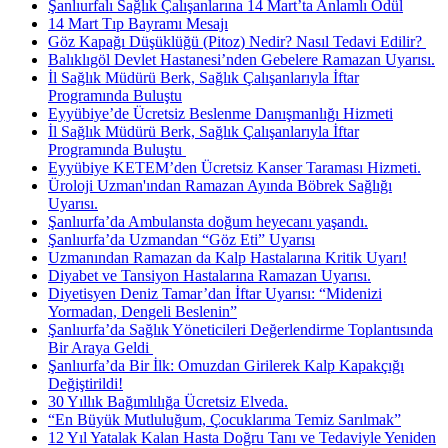
Şanlıurfalı Sağlık Çalışanlarına 14 Mart’ta Anlamlı Ödül
14 Mart Tıp Bayramı Mesajı
Göz Kapağı Düşüklüğü (Pitoz) Nedir? Nasıl Tedavi Edilir? ​
Balıklıgöl Devlet Hastanesi’nden Gebelere Ramazan Uyarısı.
İl Sağlık Müdürü Berk, Sağlık Çalışanlarıyla İftar
Programında Buluştu
Eyyübiye’de Ücretsiz Beslenme Danışmanlığı Hizmeti
İl Sağlık Müdürü Berk, Sağlık Çalışanlarıyla İftar
Programında Buluştu ​
Eyyübiye KETEM’den Ücretsiz Kanser Taraması Hizmeti.
Üroloji Uzman'ından Ramazan Ayında Böbrek Sağlığı
Uyarısı.
Şanlıurfa’da Ambulansta doğum heyecanı yaşandı.
Şanlıurfa’da Uzmandan “Göz Eti” Uyarısı
Uzmanından Ramazan da Kalp Hastalarına Kritik Uyarı!
Diyabet ve Tansiyon Hastalarına Ramazan Uyarısı.
Diyetisyen Deniz Tamar’dan İftar Uyarısı: “Midenizi
Yormadan, Dengeli Beslenin”
Şanlıurfa’da Sağlık Yöneticileri Değerlendirme Toplantısında
Bir Araya Geldi ​
Şanlıurfa’da Bir İlk: Omuzdan Girilerek Kalp Kapakçığı
Değiştirildi!
30 Yıllık Bağımlılığa Ücretsiz Elveda.
“En Büyük Mutluluğum, Çocuklarıma Temiz Sarılmak”
12 Yıl Yatalak Kalan Hasta Doğru Tanı ve Tedaviyle Yeniden