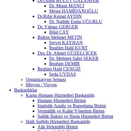
Dr.Öznur BULUT GAZANFER
Dr. Murat MANCI
Mesut HAMİDANOĞLU
Dr.Rıfat Kemal AYDIN
Dt. Nadide Esma UĞURLU
Dr. Yılmaz GERGER
Bilal ÇAY
Bülent Mehmet METİN
Servet KAYHAN
İbrahim Halil KURT
Doç.Dr. Ahmet GÜZELÇİÇEK
Dr. Mehmet Sabri ŞEKER
İbrahim DEMİR
İbrahim Halil CENGİZ
Seda UYDAŞ
Organizasyon Şeması
Misyon / Vizyon
Başkanlıklar
Kamu Hastane Hizmetleri Başkanlığı
Hastane Hizmetleri Birimi
İstatistik,Analiz ve Raporlama Birimi
Verimlilik ve Kalite Yönetimi Birimi
Sağlık Bakım ve Hasta Hizmetleri Birimi
Halk Sağlığı Hizmetleri Başkanlığı
Aile Hekimliği Birimi