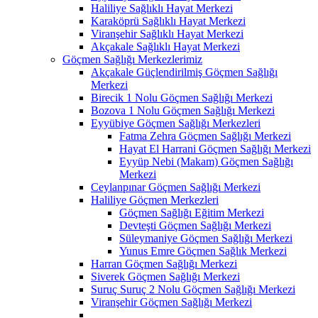
Haliliye Sağlıklı Hayat Merkezi
Karaköprü Sağlıklı Hayat Merkezi
Viranşehir Sağlıklı Hayat Merkezi
Akçakale Sağlıklı Hayat Merkezi
Göçmen Sağlığı Merkezlerimiz
Akçakale Güçlendirilmiş Göçmen Sağlığı
Merkezi
Birecik 1 Nolu Göçmen Sağlığı Merkezi
Bozova 1 Nolu Göçmen Sağlığı Merkezi
Eyyübiye Göçmen Sağlığı Merkezleri
Fatma Zehra Göçmen Sağlığı Merkezi
Hayat El Harrani Göçmen Sağlığı Merkezi
Eyyüp Nebi (Makam) Göçmen Sağlığı
Merkezi
Ceylanpınar Göçmen Sağlığı Merkezi
Haliliye Göçmen Merkezleri
Göçmen Sağlığı Eğitim Merkezi
Devteşti Göçmen Sağlığı Merkezi
Süleymaniye Göçmen Sağlığı Merkezi
Yunus Emre Göçmen Sağlık Merkezi
Harran Göçmen Sağlığı Merkezi
Siverek Göçmen Sağlığı Merkezi
Suruç Suruç 2 Nolu Göçmen Sağlığı Merkezi
Viranşehir Göçmen Sağlığı Merkezi