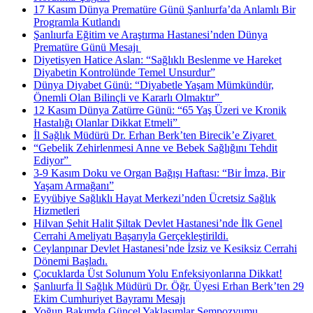
17 Kasım Dünya Prematüre Günü Şanlıurfa’da Anlamlı Bir
Programla Kutlandı
Şanlıurfa Eğitim ve Araştırma Hastanesi’nden Dünya
Prematüre Günü Mesajı ​
Diyetisyen Hatice Aslan: “Sağlıklı Beslenme ve Hareket
Diyabetin Kontrolünde Temel Unsurdur”
Dünya Diyabet Günü: “Diyabetle Yaşam Mümkündür,
Önemli Olan Bilinçli ve Kararlı Olmaktır” ​
12 Kasım Dünya Zatürre Günü: “65 Yaş Üzeri ve Kronik
Hastalığı Olanlar Dikkat Etmeli” ​
İl Sağlık Müdürü Dr. Erhan Berk’ten Birecik’e Ziyaret ​
“Gebelik Zehirlenmesi Anne ve Bebek Sağlığını Tehdit
Ediyor” ​
3-9 Kasım Doku ve Organ Bağışı Haftası: “Bir İmza, Bir
Yaşam Armağanı”
Eyyübiye Sağlıklı Hayat Merkezi’nden Ücretsiz Sağlık
Hizmetleri
Hilvan Şehit Halit Şiltak Devlet Hastanesi’nde İlk Genel
Cerrahi Ameliyatı Başarıyla Gerçekleştirildi.
Ceylanpınar Devlet Hastanesi’nde İzsiz ve Kesiksiz Cerrahi
Dönemi Başladı.
Çocuklarda Üst Solunum Yolu Enfeksiyonlarına Dikkat!
Şanlıurfa İl Sağlık Müdürü Dr. Öğr. Üyesi Erhan Berk’ten 29
Ekim Cumhuriyet Bayramı Mesajı
Yoğun Bakımda Güncel Yaklaşımlar Sempozyumu