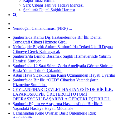
Rapor İtiraz Birimi
Şark Çıbanı Tanı ve Tedavi Merkezi
Şanlıurfa Dijital Sağlık Haritası
Yenidoğan Canlandırması (NRP) ...
Şanlıurfa'da Kamu Diş Hastanelerinde Bir İlk: Dental
Tomografi Cihazı Hizmete Girdi
Nefrolojide Büyük Atılım: Şanlıurfa’da Tedavi İçin İl Dışına
Gitmeye Gerek Kalmayacak
Şanlıurfa’da Birinci Basamak Sağlık Hizmetlerinde Yatırım
Hamlesi Sürüyor
Şanlıurfa'da 12 Saat Süren Zorlu Ameliyatla Görme Sinirine
Baskı Yapan Tümör Çıkarıldı.
Artan Hava Sıcaklıklarına Karşı Uzmanından Hayati Uyarılar
Şanlıurfa'da Bir İlk: “OED” Cihazları Vatandaşların
Hizmetine Sunuldu. ​
CEYLANPINAR DEVLET HASTANESİ'NDE BİR İLK:
LAPAROSKOPİK ÜRETEROLİTOTOMİ
OPERASYONU BAŞARIYLA GERÇEKLEŞTİRİLDİ. ​
Şanlıurfa Eğitim ve Araştırma Hastanesi’nde Bir İlk: 5
Yaşındaki Hastaya Hayati Müdahale ​
Uzmanından Kene Uyarısı: Basit Önlemlerle Risk
Azaltılabilir