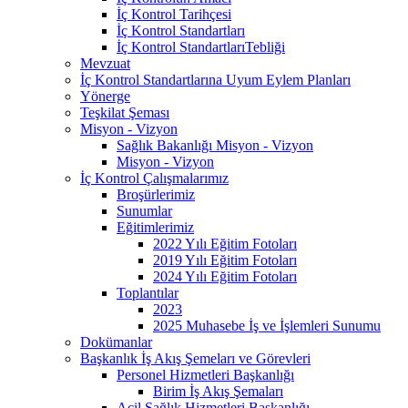
İç Kontrol Tarihçesi
İç Kontrol Standartları
İç Kontrol StandartlarıTebliği
Mevzuat
İç Kontrol Standartlarına Uyum Eylem Planları
Yönerge
Teşkilat Şeması
Misyon - Vizyon
Sağlık Bakanlığı Misyon - Vizyon
Misyon - Vizyon
İç Kontrol Çalışmalarımız
Broşürlerimiz
Sunumlar
Eğitimlerimiz
2022 Yılı Eğitim Fotoları
2019 Yılı Eğitim Fotoları
2024 Yılı Eğitim Fotoları
Toplantılar
2023
2025 Muhasebe İş ve İşlemleri Sunumu
Dokümanlar
Başkanlık İş Akış Şemeları ve Görevleri
Personel Hizmetleri Başkanlığı
Birim İş Akış Şemaları
Acil Sağlık Hizmetleri Başkanlığı