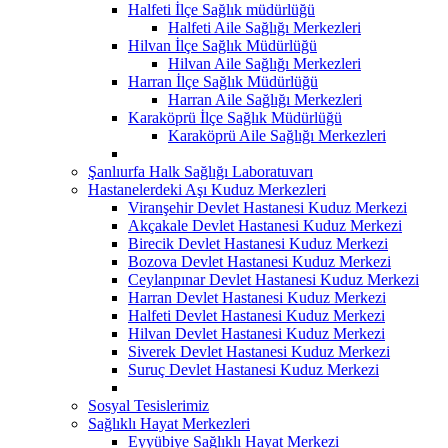
Halfeti İlçe Sağlık müdürlüğü
Halfeti Aile Sağlığı Merkezleri
Hilvan İlçe Sağlık Müdürlüğü
Hilvan Aile Sağlığı Merkezleri
Harran İlçe Sağlık Müdürlüğü
Harran Aile Sağlığı Merkezleri
Karaköprü İlçe Sağlık Müdürlüğü
Karaköprü Aile Sağlığı Merkezleri
Şanlıurfa Halk Sağlığı Laboratuvarı
Hastanelerdeki Aşı Kuduz Merkezleri
Viranşehir Devlet Hastanesi Kuduz Merkezi
Akçakale Devlet Hastanesi Kuduz Merkezi
Birecik Devlet Hastanesi Kuduz Merkezi
Bozova Devlet Hastanesi Kuduz Merkezi
Ceylanpınar Devlet Hastanesi Kuduz Merkezi
Harran Devlet Hastanesi Kuduz Merkezi
Halfeti Devlet Hastanesi Kuduz Merkezi
Hilvan Devlet Hastanesi Kuduz Merkezi
Siverek Devlet Hastanesi Kuduz Merkezi
Suruç Devlet Hastanesi Kuduz Merkezi
Sosyal Tesislerimiz
Sağlıklı Hayat Merkezleri
Eyyübiye Sağlıklı Hayat Merkezi