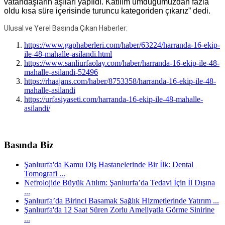
vatandaşların aşıları yapıldı. Katılım umduğumuzdan fazla
oldu kısa süre içerisinde turuncu kategoriden çıkarız” dedi.
Ulusal ve Yerel Basında Çıkan Haberler:
https://www.gaphaberleri.com/haber/63224/harranda-16-ekip-
ile-48-mahalle-asilandi.html
https://www.sanliurfaolay.com/haber/harranda-16-ekip-ile-48-
mahalle-asilandi-52496
https://rhaajans.com/haber/8753358/harranda-16-ekip-ile-48-
mahalle-asilandi
https://urfasiyaseti.com/harranda-16-ekip-ile-48-mahalle-
asilandi/
Basında Biz
Şanlıurfa'da Kamu Diş Hastanelerinde Bir İlk: Dental
Tomografi ...
Nefrolojide Büyük Atılım: Şanlıurfa’da Tedavi İçin İl Dışına
...
Şanlıurfa’da Birinci Basamak Sağlık Hizmetlerinde Yatırım ...
Şanlıurfa'da 12 Saat Süren Zorlu Ameliyatla Görme Sinirine
...