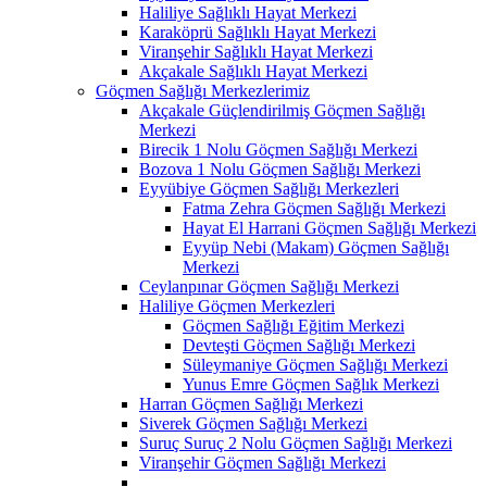
Haliliye Sağlıklı Hayat Merkezi
Karaköprü Sağlıklı Hayat Merkezi
Viranşehir Sağlıklı Hayat Merkezi
Akçakale Sağlıklı Hayat Merkezi
Göçmen Sağlığı Merkezlerimiz
Akçakale Güçlendirilmiş Göçmen Sağlığı
Merkezi
Birecik 1 Nolu Göçmen Sağlığı Merkezi
Bozova 1 Nolu Göçmen Sağlığı Merkezi
Eyyübiye Göçmen Sağlığı Merkezleri
Fatma Zehra Göçmen Sağlığı Merkezi
Hayat El Harrani Göçmen Sağlığı Merkezi
Eyyüp Nebi (Makam) Göçmen Sağlığı
Merkezi
Ceylanpınar Göçmen Sağlığı Merkezi
Haliliye Göçmen Merkezleri
Göçmen Sağlığı Eğitim Merkezi
Devteşti Göçmen Sağlığı Merkezi
Süleymaniye Göçmen Sağlığı Merkezi
Yunus Emre Göçmen Sağlık Merkezi
Harran Göçmen Sağlığı Merkezi
Siverek Göçmen Sağlığı Merkezi
Suruç Suruç 2 Nolu Göçmen Sağlığı Merkezi
Viranşehir Göçmen Sağlığı Merkezi