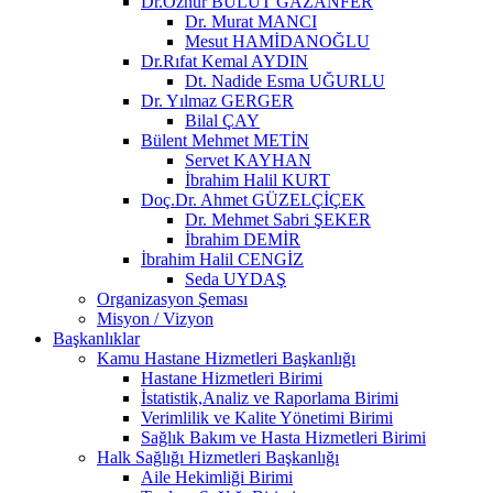
Dr.Öznur BULUT GAZANFER
Dr. Murat MANCI
Mesut HAMİDANOĞLU
Dr.Rıfat Kemal AYDIN
Dt. Nadide Esma UĞURLU
Dr. Yılmaz GERGER
Bilal ÇAY
Bülent Mehmet METİN
Servet KAYHAN
İbrahim Halil KURT
Doç.Dr. Ahmet GÜZELÇİÇEK
Dr. Mehmet Sabri ŞEKER
İbrahim DEMİR
İbrahim Halil CENGİZ
Seda UYDAŞ
Organizasyon Şeması
Misyon / Vizyon
Başkanlıklar
Kamu Hastane Hizmetleri Başkanlığı
Hastane Hizmetleri Birimi
İstatistik,Analiz ve Raporlama Birimi
Verimlilik ve Kalite Yönetimi Birimi
Sağlık Bakım ve Hasta Hizmetleri Birimi
Halk Sağlığı Hizmetleri Başkanlığı
Aile Hekimliği Birimi