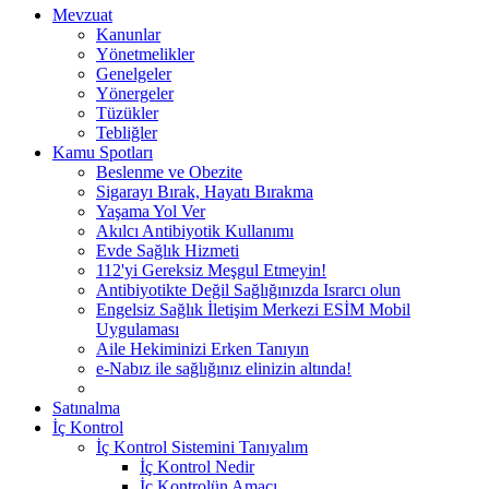
Mevzuat
Kanunlar
Yönetmelikler
Genelgeler
Yönergeler
Tüzükler
Tebliğler
Kamu Spotları
Beslenme ve Obezite
Sigarayı Bırak, Hayatı Bırakma
Yaşama Yol Ver
Akılcı Antibiyotik Kullanımı
Evde Sağlık Hizmeti
112'yi Gereksiz Meşgul Etmeyin!
Antibiyotikte Değil Sağlığınızda Israrcı olun
Engelsiz Sağlık İletişim Merkezi ESİM Mobil
Uygulaması
Aile Hekiminizi Erken Tanıyın
e-Nabız ile sağlığınız elinizin altında!
Satınalma
İç Kontrol
İç Kontrol Sistemini Tanıyalım
İç Kontrol Nedir
İç Kontrolün Amacı