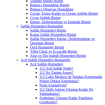
Toplum Sağlığı Birimi
Bulaşıcı Hastalıklar Birimi
Bulaşıcı Olmayan Hastalıklar
Çocuk, Ergen,Kadın ve Üreme Sağlığı Birimi
Çevre Sağlığı Birimi
İzleme, Değerlendime ve İstatistik Birimi
Sağlık Hizmetleri Başkanlığı
Sağlık Hizmetleri Birimi
Kamu Sağlık Hizmetleri Birimi
Sağlık Hizmetleri İzleme, Değerlendirme ve
Denetimi Birimi
Özel Hastaneler Birimi
Tıbbi Cihaz ve Eczacilik Birimi
Ağız ve Diş Sağlığı Hizmetleri Birimi
Acil Sağlık Hizmetleri Başkanlığı
Acil Sağlık Hizmetleri
112 Acil Sağlık Nedir?
112 Ne Zaman Aranır?
112 Çağrı Merkezi ile Yapılan Konuşmada
Nelere Dikkat Etmelisiniz?
Nasıl Aramalıyım?
112 Ekibi Adrese Ulaşana Kadar Ne
Yapmalısınız?
Ambulans Ulaşana Kadar Yapılması
Gerekenler?