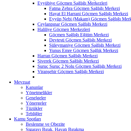
Eyyübiye Göçmen Sağlığı Merkezleri
Fatma Zehra Göçmen Sağlığı Merkezi
Hayat El Harrani Göçmen Sağlığı Merkezi
Eyyüp Nebi (Makam) Göçmen Sağlığı Merk
Ceylanpınar Göçmen Sağlığı Merkezi
Haliliye Göçmen Merkezleri
Göçmen Sağlığı Eğitim Merkezi
Devteşti Göçmen Sağlığı Merkezi
Süleymaniye Göçmen Sağlığı Merkezi
Yunus Emre Göçmen Sağlık Merkezi
Harran Göçmen Sağlığı Merkezi
Siverek Göçmen Sağlığı Merkezi
Suruç Suruç 2 Nolu Göçmen Sağlığı Merkezi
Viranşehir Göçmen Sağlığı Merkezi
Mevzuat
Kanunlar
Yönetmelikler
Genelgeler
Yönergeler
Tüzükler
Tebliğler
Kamu Spotları
Beslenme ve Obezite
Sigarayı Bırak, Hayatı Bırakma