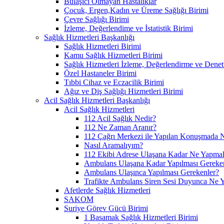
Bulaşıcı Olmayan Hastalıklar
Çocuk, Ergen,Kadın ve Üreme Sağlığı Birimi
Çevre Sağlığı Birimi
İzleme, Değerlendime ve İstatistik Birimi
Sağlık Hizmetleri Başkanlığı
Sağlık Hizmetleri Birimi
Kamu Sağlık Hizmetleri Birimi
Sağlık Hizmetleri İzleme, Değerlendirme ve Denet
Özel Hastaneler Birimi
Tıbbi Cihaz ve Eczacilik Birimi
Ağız ve Diş Sağlığı Hizmetleri Birimi
Acil Sağlık Hizmetleri Başkanlığı
Acil Sağlık Hizmetleri
112 Acil Sağlık Nedir?
112 Ne Zaman Aranır?
112 Çağrı Merkezi ile Yapılan Konuşmada N
Nasıl Aramalıyım?
112 Ekibi Adrese Ulaşana Kadar Ne Yapmal
Ambulans Ulaşana Kadar Yapılması Gereke
Ambulans Ulaşınca Yapılması Gerekenler?
Trafikte Ambulans Siren Sesi Duyunca Ne 
Afetlerde Sağlık Hizmetleri
SAKOM
Suriye Görev Gücü Birimi
1 Basamak Sağlık Hizmetleri Birimi