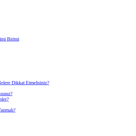
imi Birimi
elere Dikkat Etmelisiniz?
ısınız?
nler?
Yapmalı?