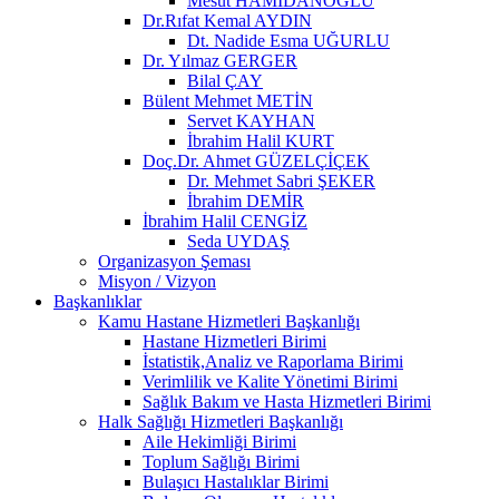
Mesut HAMİDANOĞLU
Dr.Rıfat Kemal AYDIN
Dt. Nadide Esma UĞURLU
Dr. Yılmaz GERGER
Bilal ÇAY
Bülent Mehmet METİN
Servet KAYHAN
İbrahim Halil KURT
Doç.Dr. Ahmet GÜZELÇİÇEK
Dr. Mehmet Sabri ŞEKER
İbrahim DEMİR
İbrahim Halil CENGİZ
Seda UYDAŞ
Organizasyon Şeması
Misyon / Vizyon
Başkanlıklar
Kamu Hastane Hizmetleri Başkanlığı
Hastane Hizmetleri Birimi
İstatistik,Analiz ve Raporlama Birimi
Verimlilik ve Kalite Yönetimi Birimi
Sağlık Bakım ve Hasta Hizmetleri Birimi
Halk Sağlığı Hizmetleri Başkanlığı
Aile Hekimliği Birimi
Toplum Sağlığı Birimi
Bulaşıcı Hastalıklar Birimi