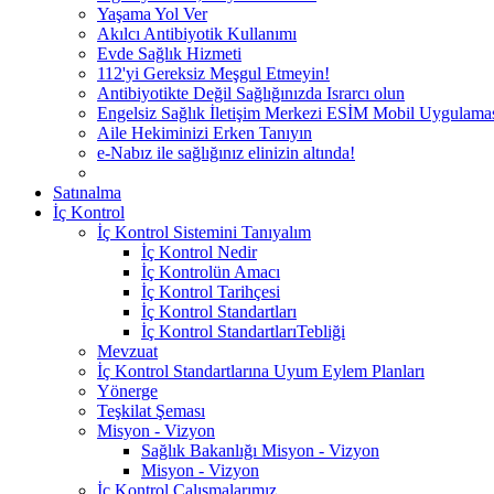
Yaşama Yol Ver
Akılcı Antibiyotik Kullanımı
Evde Sağlık Hizmeti
112'yi Gereksiz Meşgul Etmeyin!
Antibiyotikte Değil Sağlığınızda Israrcı olun
Engelsiz Sağlık İletişim Merkezi ESİM Mobil Uygulama
Aile Hekiminizi Erken Tanıyın
e-Nabız ile sağlığınız elinizin altında!
Satınalma
İç Kontrol
İç Kontrol Sistemini Tanıyalım
İç Kontrol Nedir
İç Kontrolün Amacı
İç Kontrol Tarihçesi
İç Kontrol Standartları
İç Kontrol StandartlarıTebliği
Mevzuat
İç Kontrol Standartlarına Uyum Eylem Planları
Yönerge
Teşkilat Şeması
Misyon - Vizyon
Sağlık Bakanlığı Misyon - Vizyon
Misyon - Vizyon
İç Kontrol Çalışmalarımız