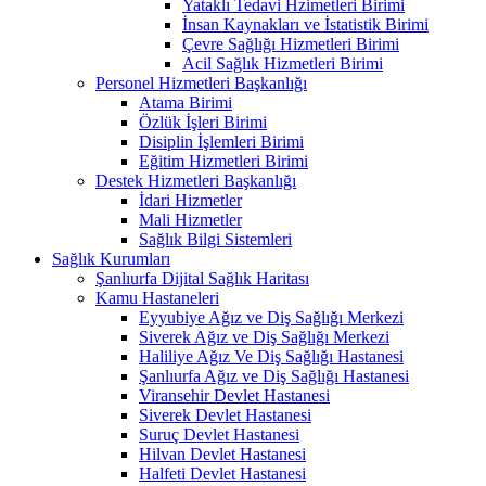
Yataklı Tedavi Hzimetleri Birimi
İnsan Kaynakları ve İstatistik Birimi
Çevre Sağlığı Hizmetleri Birimi
Acil Sağlık Hizmetleri Birimi
Personel Hizmetleri Başkanlığı
Atama Birimi
Özlük İşleri Birimi
Disiplin İşlemleri Birimi
Eğitim Hizmetleri Birimi
Destek Hizmetleri Başkanlığı
İdari Hizmetler
Mali Hizmetler
Sağlık Bilgi Sistemleri
Sağlık Kurumları
Şanlıurfa Dijital Sağlık Haritası
Kamu Hastaneleri
Eyyubiye Ağız ve Diş Sağlığı Merkezi
Siverek Ağız ve Diş Sağlığı Merkezi
Haliliye Ağız Ve Diş Sağlığı Hastanesi
Şanlıurfa Ağız ve Diş Sağlığı Hastanesi
Viransehir Devlet Hastanesi
Siverek Devlet Hastanesi
Suruç Devlet Hastanesi
Hilvan Devlet Hastanesi
Halfeti Devlet Hastanesi