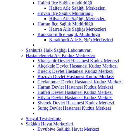
Halfeti İlçe Sağlık müdürlüğü
Halfeti Aile Sağlığı Merkezleri
Hilvan İlçe Sağlık Müdürlüğü
Hilvan Aile Sağlığı Merkezleri
Harran İlçe Sağlık Müdürlüğü
Harran Aile Sağlığı Merkezleri
Karaköprü İlçe Sağlık Müdürlüğü
Karaköprü Aile Sağlığı Merkezleri
Şanlıurfa Halk Sağlığı Laboratuvarı
Hastanelerdeki Aşı Kuduz Merkezleri
Viranşehir Devlet Hastanesi Kuduz Merkezi
Akçakale Devlet Hastanesi Kuduz Merkezi
Birecik Devlet Hastanesi Kuduz Merkezi
Bozova Devlet Hastanesi Kuduz Merkezi
Ceylanpınar Devlet Hastanesi Kuduz Merkezi
Harran Devlet Hastanesi Kuduz Merkezi
Halfeti Devlet Hastanesi Kuduz Merkezi
Hilvan Devlet Hastanesi Kuduz Merkezi
Siverek Devlet Hastanesi Kuduz Merkezi
Suruç Devlet Hastanesi Kuduz Merkezi
Sosyal Tesislerimiz
Sağlıklı Hayat Merkezleri
Eyyübiye Sağlıklı Hayat Merkezi