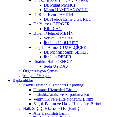
Dr.Öznur BULUT GAZANFER
Dr. Murat MANCI
Mesut HAMİDANOĞLU
Dr.Rıfat Kemal AYDIN
Dt. Nadide Esma UĞURLU
Dr. Yılmaz GERGER
Bilal ÇAY
Bülent Mehmet METİN
Servet KAYHAN
İbrahim Halil KURT
Doç.Dr. Ahmet GÜZELÇİÇEK
Dr. Mehmet Sabri ŞEKER
İbrahim DEMİR
İbrahim Halil CENGİZ
Seda UYDAŞ
Organizasyon Şeması
Misyon / Vizyon
Başkanlıklar
Kamu Hastane Hizmetleri Başkanlığı
Hastane Hizmetleri Birimi
İstatistik,Analiz ve Raporlama Birimi
Verimlilik ve Kalite Yönetimi Birimi
Sağlık Bakım ve Hasta Hizmetleri Birimi
Halk Sağlığı Hizmetleri Başkanlığı
Aile Hekimliği Birimi