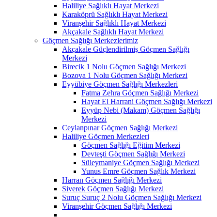
Haliliye Sağlıklı Hayat Merkezi
Karaköprü Sağlıklı Hayat Merkezi
Viranşehir Sağlıklı Hayat Merkezi
Akçakale Sağlıklı Hayat Merkezi
Göçmen Sağlığı Merkezlerimiz
Akçakale Güçlendirilmiş Göçmen Sağlığı
Merkezi
Birecik 1 Nolu Göçmen Sağlığı Merkezi
Bozova 1 Nolu Göçmen Sağlığı Merkezi
Eyyübiye Göçmen Sağlığı Merkezleri
Fatma Zehra Göçmen Sağlığı Merkezi
Hayat El Harrani Göçmen Sağlığı Merkezi
Eyyüp Nebi (Makam) Göçmen Sağlığı
Merkezi
Ceylanpınar Göçmen Sağlığı Merkezi
Haliliye Göçmen Merkezleri
Göçmen Sağlığı Eğitim Merkezi
Devteşti Göçmen Sağlığı Merkezi
Süleymaniye Göçmen Sağlığı Merkezi
Yunus Emre Göçmen Sağlık Merkezi
Harran Göçmen Sağlığı Merkezi
Siverek Göçmen Sağlığı Merkezi
Suruç Suruç 2 Nolu Göçmen Sağlığı Merkezi
Viranşehir Göçmen Sağlığı Merkezi