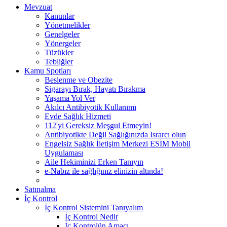
Mevzuat
Kanunlar
Yönetmelikler
Genelgeler
Yönergeler
Tüzükler
Tebliğler
Kamu Spotları
Beslenme ve Obezite
Sigarayı Bırak, Hayatı Bırakma
Yaşama Yol Ver
Akılcı Antibiyotik Kullanımı
Evde Sağlık Hizmeti
112'yi Gereksiz Meşgul Etmeyin!
Antibiyotikte Değil Sağlığınızda Israrcı olun
Engelsiz Sağlık İletişim Merkezi ESİM Mobil
Uygulaması
Aile Hekiminizi Erken Tanıyın
e-Nabız ile sağlığınız elinizin altında!
Satınalma
İç Kontrol
İç Kontrol Sistemini Tanıyalım
İç Kontrol Nedir
İç Kontrolün Amacı