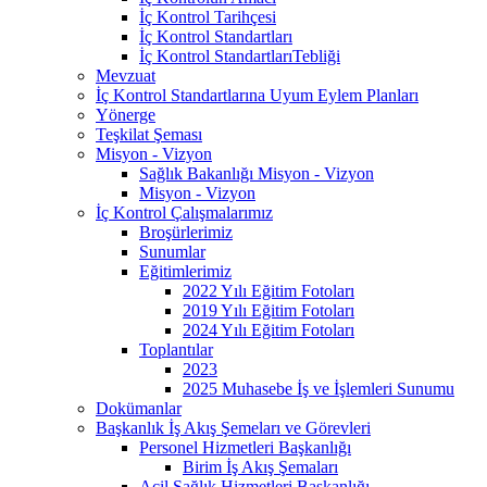
İç Kontrol Tarihçesi
İç Kontrol Standartları
İç Kontrol StandartlarıTebliği
Mevzuat
İç Kontrol Standartlarına Uyum Eylem Planları
Yönerge
Teşkilat Şeması
Misyon - Vizyon
Sağlık Bakanlığı Misyon - Vizyon
Misyon - Vizyon
İç Kontrol Çalışmalarımız
Broşürlerimiz
Sunumlar
Eğitimlerimiz
2022 Yılı Eğitim Fotoları
2019 Yılı Eğitim Fotoları
2024 Yılı Eğitim Fotoları
Toplantılar
2023
2025 Muhasebe İş ve İşlemleri Sunumu
Dokümanlar
Başkanlık İş Akış Şemeları ve Görevleri
Personel Hizmetleri Başkanlığı
Birim İş Akış Şemaları
Acil Sağlık Hizmetleri Başkanlığı