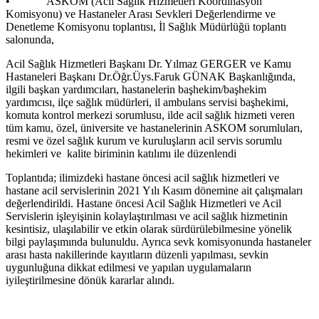
• ASKOM (Acil Sağlık Hizmetleri Koordinasyon
Komisyonu) ve Hastaneler Arası Sevkleri Değerlendirme ve
Denetleme Komisyonu toplantısı, İl Sağlık Müdürlüğü toplantı
salonunda,
Acil Sağlık Hizmetleri Başkanı Dr. Yılmaz GERGER ve Kamu
Hastaneleri Başkanı Dr.Öğr.Üys.Faruk GÜNAK Başkanlığında,
ilgili başkan yardımcıları, hastanelerin başhekim/başhekim
yardımcısı, ilçe sağlık müdürleri, il ambulans servisi başhekimi,
komuta kontrol merkezi sorumlusu, ilde acil sağlık hizmeti veren
tüm kamu, özel, üniversite ve hastanelerinin ASKOM sorumluları,
resmi ve özel sağlık kurum ve kuruluşların acil servis sorumlu
hekimleri ve kalite biriminin katılımı ile düzenlendi
Toplantıda; ilimizdeki hastane öncesi acil sağlık hizmetleri ve
hastane acil servislerinin 2021 Yılı Kasım dönemine ait çalışmaları
değerlendirildi. Hastane öncesi Acil Sağlık Hizmetleri ve Acil
Servislerin işleyişinin kolaylaştırılması ve acil sağlık hizmetinin
kesintisiz, ulaşılabilir ve etkin olarak sürdürülebilmesine yönelik
bilgi paylaşımında bulunuldu. Ayrıca sevk komisyonunda hastaneler
arası hasta nakillerinde kayıtların düzenli yapılması, sevkin
uygunluğuna dikkat edilmesi ve yapılan uygulamaların
iyileştirilmesine dönük kararlar alındı.