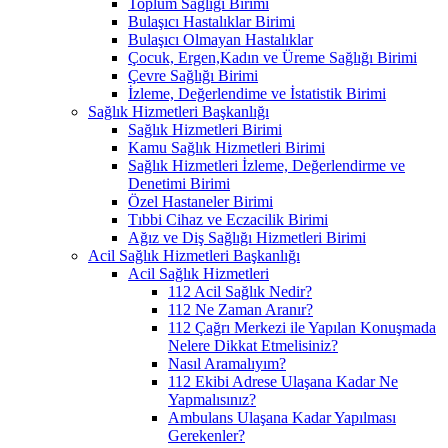
Toplum Sağlığı Birimi
Bulaşıcı Hastalıklar Birimi
Bulaşıcı Olmayan Hastalıklar
Çocuk, Ergen,Kadın ve Üreme Sağlığı Birimi
Çevre Sağlığı Birimi
İzleme, Değerlendime ve İstatistik Birimi
Sağlık Hizmetleri Başkanlığı
Sağlık Hizmetleri Birimi
Kamu Sağlık Hizmetleri Birimi
Sağlık Hizmetleri İzleme, Değerlendirme ve
Denetimi Birimi
Özel Hastaneler Birimi
Tıbbi Cihaz ve Eczacilik Birimi
Ağız ve Diş Sağlığı Hizmetleri Birimi
Acil Sağlık Hizmetleri Başkanlığı
Acil Sağlık Hizmetleri
112 Acil Sağlık Nedir?
112 Ne Zaman Aranır?
112 Çağrı Merkezi ile Yapılan Konuşmada
Nelere Dikkat Etmelisiniz?
Nasıl Aramalıyım?
112 Ekibi Adrese Ulaşana Kadar Ne
Yapmalısınız?
Ambulans Ulaşana Kadar Yapılması
Gerekenler?