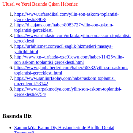
Ulusal ve Yerel Basında Çıkan Haberler:
https://www.urfaradikal.com/yilin-son-askom-toplantisi-
gerceklesti/8908/
https://rhaajans.com/haber/8983727/yilin-son-askom-
toplantisi-gerceklesti
https://www.urfadasin.com/urfa-da-yilin-son-askom-toplantisi-
gerceklesti
https://urfahizmet.com/acil-saglik-hizmetleri-masaya-
yatirildi.html
http://www.xn--urfaada-xxa91cwu.com/haber/11425/yilin-
son-askom-toplantisi-gerceklesti.html
https://www.gaphaberleri.com/haber/66332/yilin-son-askom-
toplantisi-gerceklesti.html
https://www.sanliurfaolay.com/haber/askom-toplantisi-
duzenlendi-53142
https://www.arpakmedya.com/yilin-son-askom-toplantisi-
gerceklesti/9754/
Basında Biz
Şanlıurfa'da Kamu Diş Hastanelerinde Bir İlk: Dental
Tomografi ...