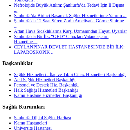
Nefrolojide Büyük Atılım: Şanlıurfa’da Tedavi İçin İl Dışına
...
Şanlıurfa’da Birinci Basamak Sağlık Hizmetlerinde Yatırım ...
Şanlıurfa'da 12 Saat Süren Zorlu Ameliyatla Görme Sinirine
...
Artan Hava Sıcaklıklarına Karşı Uzmanından Hayati Uyarılar
Şanlıurfa'da Bir İlk: “OED” Cihazları Vatandaşların
Hizmetine ...
CEYLANPINAR DEVLET HASTANESİ'NDE BİR İLK:
LAPAROSKOPİK ...
Başkanlıklar
Sağlık Hizmetleri - İlaç ve Tıbbi Cihaz Hizmetleri Başkanlığı
Acil Sağlık Hizmetleri Başkanlığı
Personel ve Destek Hiz. Başkanlığı
Halk Sağlığı Hizmetleri Başkanlığı
Kamu Hastane Hizmetleri Başkanlığı
Sağlık Kurumları
Şanlıurfa Dijital Sağlık Haritası
Kamu Hastaneleri
Üniversite Hastanesi