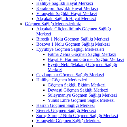
Haliliye Sağlıklı Hayat Merkezi
Karaköprü Sağlıklı Hayat Merkezi
Viranşehir Sağlıklı Hayat Merkezi
Akçakale Sağlıklı Hayat Merkezi
Göçmen Sağlığı Merkezlerimiz
Akçakale Güçlendirilmiş Göçmen Sağlığı
Merkezi
Birecik 1 Nolu Göçmen Sağlığı Merkezi
Bozova 1 Nolu Göçmen Sağlığı Merkezi
Eyyübiye Göçmen Sağlığı Merkezleri
Fatma Zehra Göçmen Sağlığı Merkezi
Hayat El Harrani Göçmen Sağlığı Merkezi
Eyyüp Nebi (Makam) Göçmen Sağlığı
Merkezi
Ceylanpınar Göçmen Sağlığı Merkezi
Haliliye Göçmen Merkezleri
Göçmen Sağlığı Eğitim Merkezi
Devteşti Göçmen Sağlığı Merkezi
Süleymaniye Göçmen Sağlığı Merkezi
Yunus Emre Göçmen Sağlık Merkezi
Harran Göçmen Sağlığı Merkezi
Siverek Göçmen Sağlığı Merkezi
Suruç Suruç 2 Nolu Göçmen Sağlığı Merkezi
Viranşehir Göçmen Sağlığı Merkezi