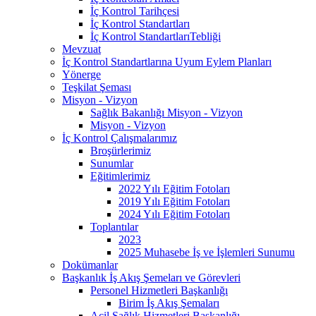
İç Kontrol Tarihçesi
İç Kontrol Standartları
İç Kontrol StandartlarıTebliği
Mevzuat
İç Kontrol Standartlarına Uyum Eylem Planları
Yönerge
Teşkilat Şeması
Misyon - Vizyon
Sağlık Bakanlığı Misyon - Vizyon
Misyon - Vizyon
İç Kontrol Çalışmalarımız
Broşürlerimiz
Sunumlar
Eğitimlerimiz
2022 Yılı Eğitim Fotoları
2019 Yılı Eğitim Fotoları
2024 Yılı Eğitim Fotoları
Toplantılar
2023
2025 Muhasebe İş ve İşlemleri Sunumu
Dokümanlar
Başkanlık İş Akış Şemeları ve Görevleri
Personel Hizmetleri Başkanlığı
Birim İş Akış Şemaları
Acil Sağlık Hizmetleri Başkanlığı