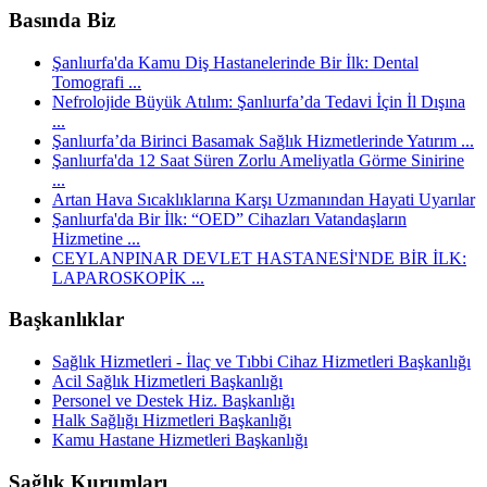
Basında Biz
Şanlıurfa'da Kamu Diş Hastanelerinde Bir İlk: Dental
Tomografi ...
Nefrolojide Büyük Atılım: Şanlıurfa’da Tedavi İçin İl Dışına
...
Şanlıurfa’da Birinci Basamak Sağlık Hizmetlerinde Yatırım ...
Şanlıurfa'da 12 Saat Süren Zorlu Ameliyatla Görme Sinirine
...
Artan Hava Sıcaklıklarına Karşı Uzmanından Hayati Uyarılar
Şanlıurfa'da Bir İlk: “OED” Cihazları Vatandaşların
Hizmetine ...
CEYLANPINAR DEVLET HASTANESİ'NDE BİR İLK:
LAPAROSKOPİK ...
Başkanlıklar
Sağlık Hizmetleri - İlaç ve Tıbbi Cihaz Hizmetleri Başkanlığı
Acil Sağlık Hizmetleri Başkanlığı
Personel ve Destek Hiz. Başkanlığı
Halk Sağlığı Hizmetleri Başkanlığı
Kamu Hastane Hizmetleri Başkanlığı
Sağlık Kurumları