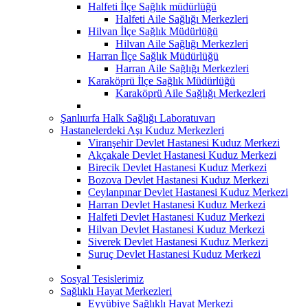
Halfeti İlçe Sağlık müdürlüğü
Halfeti Aile Sağlığı Merkezleri
Hilvan İlçe Sağlık Müdürlüğü
Hilvan Aile Sağlığı Merkezleri
Harran İlçe Sağlık Müdürlüğü
Harran Aile Sağlığı Merkezleri
Karaköprü İlçe Sağlık Müdürlüğü
Karaköprü Aile Sağlığı Merkezleri
Şanlıurfa Halk Sağlığı Laboratuvarı
Hastanelerdeki Aşı Kuduz Merkezleri
Viranşehir Devlet Hastanesi Kuduz Merkezi
Akçakale Devlet Hastanesi Kuduz Merkezi
Birecik Devlet Hastanesi Kuduz Merkezi
Bozova Devlet Hastanesi Kuduz Merkezi
Ceylanpınar Devlet Hastanesi Kuduz Merkezi
Harran Devlet Hastanesi Kuduz Merkezi
Halfeti Devlet Hastanesi Kuduz Merkezi
Hilvan Devlet Hastanesi Kuduz Merkezi
Siverek Devlet Hastanesi Kuduz Merkezi
Suruç Devlet Hastanesi Kuduz Merkezi
Sosyal Tesislerimiz
Sağlıklı Hayat Merkezleri
Eyyübiye Sağlıklı Hayat Merkezi