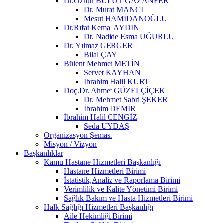
Dr.Öznur BULUT GAZANFER
Dr. Murat MANCI
Mesut HAMİDANOĞLU
Dr.Rıfat Kemal AYDIN
Dt. Nadide Esma UĞURLU
Dr. Yılmaz GERGER
Bilal ÇAY
Bülent Mehmet METİN
Servet KAYHAN
İbrahim Halil KURT
Doç.Dr. Ahmet GÜZELÇİÇEK
Dr. Mehmet Sabri ŞEKER
İbrahim DEMİR
İbrahim Halil CENGİZ
Seda UYDAŞ
Organizasyon Şeması
Misyon / Vizyon
Başkanlıklar
Kamu Hastane Hizmetleri Başkanlığı
Hastane Hizmetleri Birimi
İstatistik,Analiz ve Raporlama Birimi
Verimlilik ve Kalite Yönetimi Birimi
Sağlık Bakım ve Hasta Hizmetleri Birimi
Halk Sağlığı Hizmetleri Başkanlığı
Aile Hekimliği Birimi