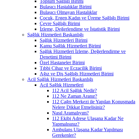
Toplum Sağlığı Birimi
Bulaşıcı Hastalıklar Birimi
Bulaşıcı Olmayan Hastalıklar
Çocuk, Ergen,Kadın ve Üreme Sağlığı Birimi
Çevre Sağlığı Birimi
İzleme, Değerlendime ve İstatistik Birimi
Sağlık Hizmetleri Başkanlığı
Sağlık Hizmetleri Birimi
Kamu Sağlık Hizmetleri Birimi
Sağlık Hizmetleri İzleme, Değerlendirme ve
Denetimi Birimi
Özel Hastaneler Birimi
Tıbbi Cihaz ve Eczacilik Birimi
Ağız ve Diş Sağlığı Hizmetleri Birimi
Acil Sağlık Hizmetleri Başkanlığı
Acil Sağlık Hizmetleri
112 Acil Sağlık Nedir?
112 Ne Zaman Aranır?
112 Çağrı Merkezi ile Yapılan Konuşmada
Nelere Dikkat Etmelisiniz?
Nasıl Aramalıyım?
112 Ekibi Adrese Ulaşana Kadar Ne
Yapmalısınız?
Ambulans Ulaşana Kadar Yapılması
Gerekenler?