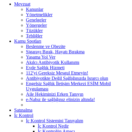
Mevzuat
Kanunlar
Yönetmelikler
Genelgeler
Yönergeler
Tüzükler
Tebliğler
Kamu Spotları
Beslenme ve Obezite
Sigarayı Bırak, Hayatı Bırakma
Yaşama Yol Ver
Akılcı Antibiyotik Kullanımı
Evde Sağlık Hizmeti
112'yi Gereksiz Meşgul Etmeyin!
Antibiyotikte Değil Sağlığınızda Israrcı olun
Engelsiz Sağlık İletişim Merkezi ESİM Mobil
Uygulaması
Aile Hekiminizi Erken Tanıyın
e-Nabız ile sağlığınız elinizin altında!
Satınalma
İç Kontrol
İç Kontrol Sistemini Tanıyalım
İç Kontrol Nedir
İç Kontrolün Amacı