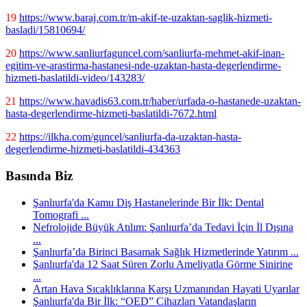
19
https://www.baraj.com.tr/m-akif-te-uzaktan-saglik-hizmeti-
basladi/15810694/
20
https://www.sanliurfaguncel.com/sanliurfa-mehmet-akif-inan-
egitim-ve-arastirma-hastanesi-nde-uzaktan-hasta-degerlendirme-
hizmeti-baslatildi-video/143283/
21
https://www.havadis63.com.tr/haber/urfada-o-hastanede-uzaktan-
hasta-degerlendirme-hizmeti-baslatildi-7672.html
22
https://ilkha.com/guncel/sanliurfa-da-uzaktan-hasta-
degerlendirme-hizmeti-baslatildi-434363
Basında Biz
Şanlıurfa'da Kamu Diş Hastanelerinde Bir İlk: Dental
Tomografi ...
Nefrolojide Büyük Atılım: Şanlıurfa’da Tedavi İçin İl Dışına
...
Şanlıurfa’da Birinci Basamak Sağlık Hizmetlerinde Yatırım ...
Şanlıurfa'da 12 Saat Süren Zorlu Ameliyatla Görme Sinirine
...
Artan Hava Sıcaklıklarına Karşı Uzmanından Hayati Uyarılar
Şanlıurfa'da Bir İlk: “OED” Cihazları Vatandaşların