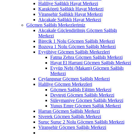
Haliliye Sağlıklı Hayat Merkezi
Karaköprü Sağlıklı Hayat Merkezi
Viranşehir Sağlıklı Hayat Merkezi
Akçakale Sağlıklı Hayat Merkezi
Göçmen Sağlığı Merkezlerimiz
Akçakale Güçlendirilmiş Göçmen Sağlığı
Merkezi
Birecik 1 Nolu Göçmen Sağlığı Merkezi
Bozova 1 Nolu Göçmen Sağlığı Merkezi
Eyyübiye Göçmen Sağlığı Merkezleri
Fatma Zehra Göçmen Sağlığı Merkezi
Hayat El Harrani Göçmen Sağlığı Merkezi
Eyyüp Nebi (Makam) Göçmen Sağlığı
Merkezi
Ceylanpınar Göçmen Sağlığı Merkezi
Haliliye Göçmen Merkezleri
Göçmen Sağlığı Eğitim Merkezi
Devteşti Göçmen Sağlığı Merkezi
Süleymaniye Göçmen Sağlığı Merkezi
Yunus Emre Göçmen Sağlık Merkezi
Harran Göçmen Sağlığı Merkezi
Siverek Göçmen Sağlığı Merkezi
Suruç Suruç 2 Nolu Göçmen Sağlığı Merkezi
Viranşehir Göçmen Sağlığı Merkezi