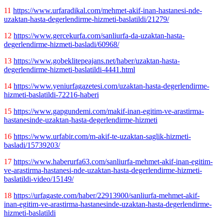
11
https://www.urfaradikal.com/mehmet-akif-inan-hastanesi-nde-
uzaktan-hasta-degerlendirme-hizmeti-baslatildi/21279/
12
https://www.gercekurfa.com/sanliurfa-da-uzaktan-hasta-
degerlendirme-hizmeti-basladi/60968/
13
https://www.gobeklitepeajans.net/haber/uzaktan-hasta-
degerlendirme-hizmeti-baslatildi-4441.html
14
https://www.yeniurfagazetesi.com/uzaktan-hasta-degerlendirme-
hizmeti-baslatildi-72216-haberi
15
https://www.gapgundemi.com/makif-inan-egitim-ve-arastirma-
hastanesinde-uzaktan-hasta-degerlendirme-hizmeti
16
https://www.urfabir.com/m-akif-te-uzaktan-saglik-hizmeti-
basladi/15739203/
17
https://www.haberurfa63.com/sanliurfa-mehmet-akif-inan-egitim-
ve-arastirma-hastanesi-nde-uzaktan-hasta-degerlendirme-hizmeti-
baslatildi-video/15149/
18
https://urfagaste.com/haber/22913900/sanliurfa-mehmet-akif-
inan-egitim-ve-arastirma-hastanesinde-uzaktan-hasta-degerlendirme-
hizmeti-baslatildi