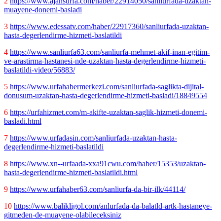
2
https://www.ajansurfa.com/haber/22914050/sanliurfada-uzaktan-
muayene-donemi-basladi
3
https://www.edessatv.com/haber/22917360/sanliurfada-uzaktan-
hasta-degerlendirme-hizmeti-baslatildi
4
https://www.sanliurfa63.com/sanliurfa-mehmet-akif-inan-egitim-
ve-arastirma-hastanesi-nde-uzaktan-hasta-degerlendirme-hizmeti-
baslatildi-video/56883/
5
https://www.urfahabermerkezi.com/sanliurfada-saglikta-dijital-
donusum-uzaktan-hasta-degerlendirme-hizmeti-basladi/18849554
6
https://urfahizmet.com/m-akifte-uzaktan-saglik-hizmeti-donemi-
basladi.html
7
https://www.urfadasin.com/sanliurfada-uzaktan-hasta-
degerlendirme-hizmeti-baslatildi
8
https://www.xn--urfaada-xxa91cwu.com/haber/15353/uzaktan-
hasta-degerlendirme-hizmeti-baslatildi.html
9
https://www.urfahaber63.com/sanliurfa-da-bir-ilk/44114/
10
https://www.balikligol.com/anlurfada-da-balatld-artk-hastaneye-
gitmeden-de-muayene-olabileceksiniz