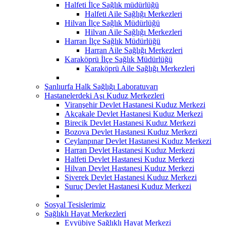
Halfeti İlçe Sağlık müdürlüğü
Halfeti Aile Sağlığı Merkezleri
Hilvan İlçe Sağlık Müdürlüğü
Hilvan Aile Sağlığı Merkezleri
Harran İlçe Sağlık Müdürlüğü
Harran Aile Sağlığı Merkezleri
Karaköprü İlçe Sağlık Müdürlüğü
Karaköprü Aile Sağlığı Merkezleri
Şanlıurfa Halk Sağlığı Laboratuvarı
Hastanelerdeki Aşı Kuduz Merkezleri
Viranşehir Devlet Hastanesi Kuduz Merkezi
Akçakale Devlet Hastanesi Kuduz Merkezi
Birecik Devlet Hastanesi Kuduz Merkezi
Bozova Devlet Hastanesi Kuduz Merkezi
Ceylanpınar Devlet Hastanesi Kuduz Merkezi
Harran Devlet Hastanesi Kuduz Merkezi
Halfeti Devlet Hastanesi Kuduz Merkezi
Hilvan Devlet Hastanesi Kuduz Merkezi
Siverek Devlet Hastanesi Kuduz Merkezi
Suruç Devlet Hastanesi Kuduz Merkezi
Sosyal Tesislerimiz
Sağlıklı Hayat Merkezleri
Eyyübiye Sağlıklı Hayat Merkezi