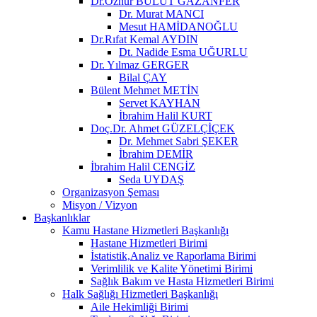
Dr.Öznur BULUT GAZANFER
Dr. Murat MANCI
Mesut HAMİDANOĞLU
Dr.Rıfat Kemal AYDIN
Dt. Nadide Esma UĞURLU
Dr. Yılmaz GERGER
Bilal ÇAY
Bülent Mehmet METİN
Servet KAYHAN
İbrahim Halil KURT
Doç.Dr. Ahmet GÜZELÇİÇEK
Dr. Mehmet Sabri ŞEKER
İbrahim DEMİR
İbrahim Halil CENGİZ
Seda UYDAŞ
Organizasyon Şeması
Misyon / Vizyon
Başkanlıklar
Kamu Hastane Hizmetleri Başkanlığı
Hastane Hizmetleri Birimi
İstatistik,Analiz ve Raporlama Birimi
Verimlilik ve Kalite Yönetimi Birimi
Sağlık Bakım ve Hasta Hizmetleri Birimi
Halk Sağlığı Hizmetleri Başkanlığı
Aile Hekimliği Birimi