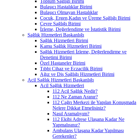
Toplum Sağlığı Birimi
Bulaşıcı Hastalıklar Birimi
Bulaşıcı Olmayan Hastalıklar
Çocuk, Ergen,Kadın ve Üreme Sağlığı Birimi
Çevre Sağlığı Birimi
İzleme, Değerlendime ve İstatistik Birimi
Sağlık Hizmetleri Başkanlığı
Sağlık Hizmetleri Birimi
Kamu Sağlık Hizmetleri Birimi
Sağlık Hizmetleri İzleme, Değerlendirme ve
Denetimi Birimi
Özel Hastaneler Birimi
Tıbbi Cihaz ve Eczacilik Birimi
Ağız ve Diş Sağlığı Hizmetleri Birimi
Acil Sağlık Hizmetleri Başkanlığı
Acil Sağlık Hizmetleri
112 Acil Sağlık Nedir?
112 Ne Zaman Aranır?
112 Çağrı Merkezi ile Yapılan Konuşmada
Nelere Dikkat Etmelisiniz?
Nasıl Aramalıyım?
112 Ekibi Adrese Ulaşana Kadar Ne
Yapmalısınız?
Ambulans Ulaşana Kadar Yapılması
Gerekenler?