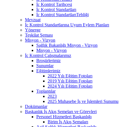
İç Kontrol Tarihçesi
İç Kontrol Standartları
İç Kontrol StandartlarıTebliği
Mevzuat
İç Kontrol Standartlarına Uyum Eylem Planları
Yönerge
Teşkilat Şeması
Misyon - Vizyon
Sağlık Bakanlığı Misyon - Vizyon
Misyon - Vizyon
İç Kontrol Çalışmalarımız
Broşürlerimiz
Sunumlar
Eğitimlerimiz
2022 Yılı Eğitim Fotoları
2019 Yılı Eğitim Fotoları
2024 Yılı Eğitim Fotoları
Toplantılar
2023
2025 Muhasebe İş ve İşlemleri Sunumu
Dokümanlar
Başkanlık İş Akış Şemeları ve Görevleri
Personel Hizmetleri Başkanlığı
Birim İş Akış Şemaları
Acil Sağlık Hizmetleri Başkanlığı