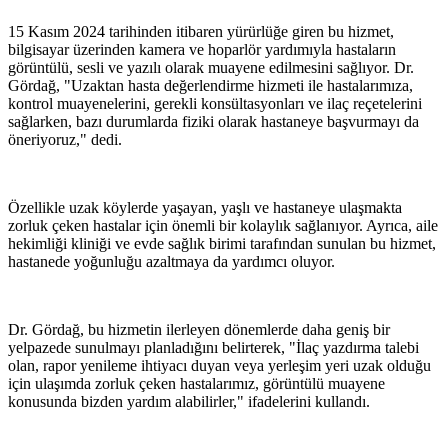
15 Kasım 2024 tarihinden itibaren yürürlüğe giren bu hizmet,
bilgisayar üzerinden kamera ve hoparlör yardımıyla hastaların
görüntülü, sesli ve yazılı olarak muayene edilmesini sağlıyor. Dr.
Gördağ, "Uzaktan hasta değerlendirme hizmeti ile hastalarımıza,
kontrol muayenelerini, gerekli konsültasyonları ve ilaç reçetelerini
sağlarken, bazı durumlarda fiziki olarak hastaneye başvurmayı da
öneriyoruz," dedi.
Özellikle uzak köylerde yaşayan, yaşlı ve hastaneye ulaşmakta
zorluk çeken hastalar için önemli bir kolaylık sağlanıyor. Ayrıca, aile
hekimliği kliniği ve evde sağlık birimi tarafından sunulan bu hizmet,
hastanede yoğunluğu azaltmaya da yardımcı oluyor.
Dr. Gördağ, bu hizmetin ilerleyen dönemlerde daha geniş bir
yelpazede sunulmayı planladığını belirterek, "İlaç yazdırma talebi
olan, rapor yenileme ihtiyacı duyan veya yerleşim yeri uzak olduğu
için ulaşımda zorluk çeken hastalarımız, görüntülü muayene
konusunda bizden yardım alabilirler," ifadelerini kullandı.