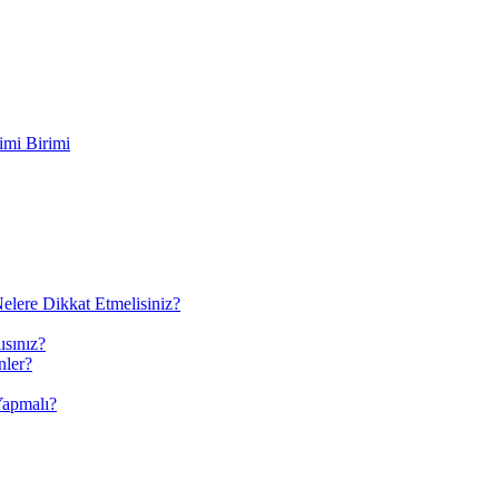
imi Birimi
elere Dikkat Etmelisiniz?
ısınız?
nler?
Yapmalı?