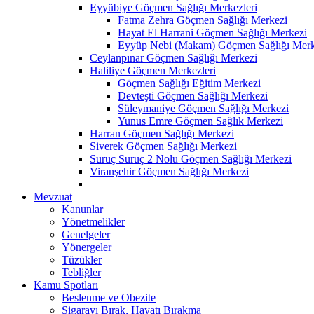
Eyyübiye Göçmen Sağlığı Merkezleri
Fatma Zehra Göçmen Sağlığı Merkezi
Hayat El Harrani Göçmen Sağlığı Merkezi
Eyyüp Nebi (Makam) Göçmen Sağlığı Merk
Ceylanpınar Göçmen Sağlığı Merkezi
Haliliye Göçmen Merkezleri
Göçmen Sağlığı Eğitim Merkezi
Devteşti Göçmen Sağlığı Merkezi
Süleymaniye Göçmen Sağlığı Merkezi
Yunus Emre Göçmen Sağlık Merkezi
Harran Göçmen Sağlığı Merkezi
Siverek Göçmen Sağlığı Merkezi
Suruç Suruç 2 Nolu Göçmen Sağlığı Merkezi
Viranşehir Göçmen Sağlığı Merkezi
Mevzuat
Kanunlar
Yönetmelikler
Genelgeler
Yönergeler
Tüzükler
Tebliğler
Kamu Spotları
Beslenme ve Obezite
Sigarayı Bırak, Hayatı Bırakma