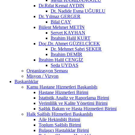
Mesut HAMİDANOĞLU
Dr.Rıfat Kemal AYDIN
Dt. Nadide Esma UĞURLU
Dr. Yılmaz GERGER
Bilal ÇAY
Bülent Mehmet METİN
Servet KAYHAN
İbrahim Halil KURT
Doç.Dr. Ahmet GÜZELÇİÇEK
Dr. Mehmet Sabri ŞEKER
İbrahim DEMİR
İbrahim Halil CENGİZ
Seda UYDAŞ
Organizasyon Şeması
Misyon / Vizyon
Başkanlıklar
Kamu Hastane Hizmetleri Başkanlığı
Hastane Hizmetleri Birimi
İstatistik,Analiz ve Raporlama Birimi
Verimlilik ve Kalite Yönetimi Birimi
Sağlık Bakım ve Hasta Hizmetleri Birimi
Halk Sağlığı Hizmetleri Başkanlığı
Aile Hekimliği Birimi
Toplum Sağlığı Birimi
Bulaşıcı Hastalıklar Birimi