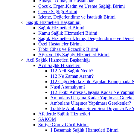
Bulaşıcı Olmayan Hastalıklar
Çocuk, Ergen,Kadın ve Üreme Sağlığı Birimi
Çevre Sağlığı Birimi
İzleme, Değerlendime ve İstatistik Birimi
Sağlık Hizmetleri Başkanlığı
Sağlık Hizmetleri Birimi
Kamu Sağlık Hizmetleri Birimi
Sağlık Hizmetleri İzleme, Değerlendirme ve Denet
Özel Hastaneler Birimi
Tıbbi Cihaz ve Eczacilik Birimi
Ağız ve Diş Sağlığı Hizmetleri Birimi
Acil Sağlık Hizmetleri Başkanlığı
Acil Sağlık Hizmetleri
112 Acil Sağlık Nedir?
112 Ne Zaman Aranır?
112 Çağrı Merkezi ile Yapılan Konuşmada N
Nasıl Aramalıyım?
112 Ekibi Adrese Ulaşana Kadar Ne Yapmal
Ambulans Ulaşana Kadar Yapılması Gereke
Ambulans Ulaşınca Yapılması Gerekenler?
Trafikte Ambulans Siren Sesi Duyunca Ne 
Afetlerde Sağlık Hizmetleri
SAKOM
Suriye Görev Gücü Birimi
1 Basamak Sağlık Hizmetleri Birimi