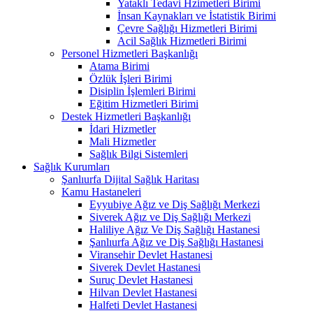
Yataklı Tedavi Hzimetleri Birimi
İnsan Kaynakları ve İstatistik Birimi
Çevre Sağlığı Hizmetleri Birimi
Acil Sağlık Hizmetleri Birimi
Personel Hizmetleri Başkanlığı
Atama Birimi
Özlük İşleri Birimi
Disiplin İşlemleri Birimi
Eğitim Hizmetleri Birimi
Destek Hizmetleri Başkanlığı
İdari Hizmetler
Mali Hizmetler
Sağlık Bilgi Sistemleri
Sağlık Kurumları
Şanlıurfa Dijital Sağlık Haritası
Kamu Hastaneleri
Eyyubiye Ağız ve Diş Sağlığı Merkezi
Siverek Ağız ve Diş Sağlığı Merkezi
Haliliye Ağız Ve Diş Sağlığı Hastanesi
Şanlıurfa Ağız ve Diş Sağlığı Hastanesi
Viransehir Devlet Hastanesi
Siverek Devlet Hastanesi
Suruç Devlet Hastanesi
Hilvan Devlet Hastanesi
Halfeti Devlet Hastanesi