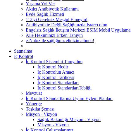
Yaşama Yol Ver
Akılcı Antibiyotik Kullanımı
Evde Sağlık Hizmeti
112'yi Gereksiz Meşgul Etmeyin!
Antibiyotikte Değil Sağlığınızda Israrcı olun
Engelsiz Sağlık İletişim Merkezi ESİM Mobil Uygulama
Aile Hekiminizi Erken Tanıyın
e-Nabız ile sağlığınız elinizin altında!
Satınalma
İç Kontrol
İç Kontrol Sistemini Tanıyalım
İç Kontrol Nedir
İç Kontrolün Amacı
İç Kontrol Tarihçesi
İç Kontrol Standartları
İç Kontrol StandartlarıTebliği
Mevzuat
İç Kontrol Standartlarına Uyum Eylem Planları
Yönerge
Teşkilat Şeması
Misyon - Vizyon
Sağlık Bakanlığı Misyon - Vizyon
Misyon - Vizyon
İç Kontrol Çalışmalarımız