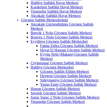
Haliliye Sağlıklı Hayat Merkezi
Karaköprü Sağlıklı Hayat Merkezi
Viranşehir Sağlıklı Hayat Merkezi
Akçakale Sağlıklı Hayat Merkezi
Göçmen Sağlığı Merkezlerimiz
Akçakale Güçlendirilmiş Göçmen Sağlığı
Merkezi
Birecik 1 Nolu Göçmen Sağlığı Merkezi
Bozova 1 Nolu Göçmen Sağlığı Merkezi
Eyyübiye Göçmen Sağlığı Merkezleri
Fatma Zehra Göçmen Sağlığı Merkezi
Hayat El Harrani Göçmen Sağlığı Merkezi
Eyyüp Nebi (Makam) Göçmen Sağlığı
Merkezi
Ceylanpınar Göçmen Sağlığı Merkezi
Haliliye Göçmen Merkezleri
Göçmen Sağlığı Eğitim Merkezi
Devteşti Göçmen Sağlığı Merkezi
Süleymaniye Göçmen Sağlığı Merkezi
Yunus Emre Göçmen Sağlık Merkezi
Harran Göçmen Sağlığı Merkezi
Siverek Göçmen Sağlığı Merkezi
Suruç Suruç 2 Nolu Göçmen Sağlığı Merkezi
Viranşehir Göçmen Sağlığı Merkezi