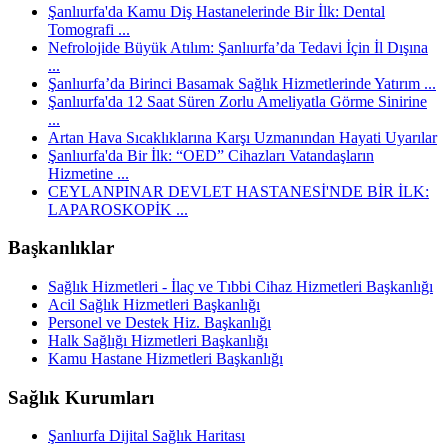
Şanlıurfa'da Kamu Diş Hastanelerinde Bir İlk: Dental
Tomografi ...
Nefrolojide Büyük Atılım: Şanlıurfa’da Tedavi İçin İl Dışına
...
Şanlıurfa’da Birinci Basamak Sağlık Hizmetlerinde Yatırım ...
Şanlıurfa'da 12 Saat Süren Zorlu Ameliyatla Görme Sinirine
...
Artan Hava Sıcaklıklarına Karşı Uzmanından Hayati Uyarılar
Şanlıurfa'da Bir İlk: “OED” Cihazları Vatandaşların
Hizmetine ...
CEYLANPINAR DEVLET HASTANESİ'NDE BİR İLK:
LAPAROSKOPİK ...
Başkanlıklar
Sağlık Hizmetleri - İlaç ve Tıbbi Cihaz Hizmetleri Başkanlığı
Acil Sağlık Hizmetleri Başkanlığı
Personel ve Destek Hiz. Başkanlığı
Halk Sağlığı Hizmetleri Başkanlığı
Kamu Hastane Hizmetleri Başkanlığı
Sağlık Kurumları
Şanlıurfa Dijital Sağlık Haritası