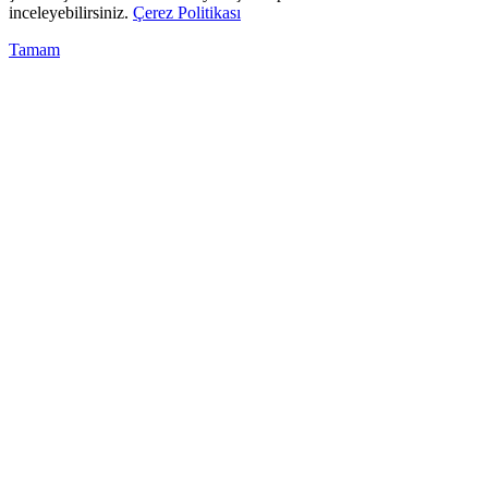
inceleyebilirsiniz.
Çerez Politikası
Tamam