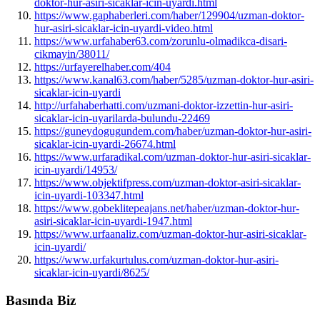
doktor-hur-asiri-sicaklar-icin-uyardi.html
https://www.gaphaberleri.com/haber/129904/uzman-doktor-
hur-asiri-sicaklar-icin-uyardi-video.html
https://www.urfahaber63.com/zorunlu-olmadikca-disari-
cikmayin/38011/
https://urfayerelhaber.com/404
https://www.kanal63.com/haber/5285/uzman-doktor-hur-asiri-
sicaklar-icin-uyardi
http://urfahaberhatti.com/uzmani-doktor-izzettin-hur-asiri-
sicaklar-icin-uyarilarda-bulundu-22469
https://guneydogugundem.com/haber/uzman-doktor-hur-asiri-
sicaklar-icin-uyardi-26674.html
https://www.urfaradikal.com/uzman-doktor-hur-asiri-sicaklar-
icin-uyardi/14953/
https://www.objektifpress.com/uzman-doktor-asiri-sicaklar-
icin-uyardi-103347.html
https://www.gobeklitepeajans.net/haber/uzman-doktor-hur-
asiri-sicaklar-icin-uyardi-1947.html
https://www.urfaanaliz.com/uzman-doktor-hur-asiri-sicaklar-
icin-uyardi/
https://www.urfakurtulus.com/uzman-doktor-hur-asiri-
sicaklar-icin-uyardi/8625/
Basında Biz