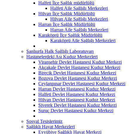
Halfeti İlçe Sağlık müdürlüğü
Halfeti Aile Sağlığı Merkezleri
Hilvan İlçe Sağlık Müdürlüğü
Hilvan Aile Sağlığı Merkezleri
Harran İlçe Sağlık Müdürlüğü
Harran Aile Sağlığı Merkezleri
Karaköprü İlçe Sağlık Müdürlüğü
Karaköprü Aile Sağlığı Merkezleri
Şanlıurfa Halk Sağlığı Laboratuvarı
Hastanelerdeki Aşı Kuduz Merkezleri
Viranşehir Devlet Hastanesi Kuduz Merkezi
Akçakale Devlet Hastanesi Kuduz Merkezi
Birecik Devlet Hastanesi Kuduz Merkezi
Bozova Devlet Hastanesi Kuduz Merkezi
Ceylanpınar Devlet Hastanesi Kuduz Merkezi
Harran Devlet Hastanesi Kuduz Merkezi
Halfeti Devlet Hastanesi Kuduz Merkezi
Hilvan Devlet Hastanesi Kuduz Merkezi
Siverek Devlet Hastanesi Kuduz Merkezi
Suruç Devlet Hastanesi Kuduz Merkezi
Sosyal Tesislerimiz
Sağlıklı Hayat Merkezleri
Eyyübiye Sağlıklı Hayat Merkezi