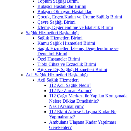
Toplum Sağlığı Birimi
Bulaşıcı Hastalıklar Birimi
Bulaşıcı Olmayan Hastalıklar
Çocuk, Ergen,Kadın ve Üreme Sağlığı Birimi
Çevre Sağlığı Birimi
İzleme, Değerlendime ve İstatistik Birimi
Sağlık Hizmetleri Başkanlığı
Sağlık Hizmetleri Birimi
Kamu Sağlık Hizmetleri Birimi
Sağlık Hizmetleri İzleme, Değerlendirme ve
Denetimi Birimi
Özel Hastaneler Birimi
Tıbbi Cihaz ve Eczacilik Birimi
Ağız ve Diş Sağlığı Hizmetleri Birimi
Acil Sağlık Hizmetleri Başkanlığı
Acil Sağlık Hizmetleri
112 Acil Sağlık Nedir?
112 Ne Zaman Aranır?
112 Çağrı Merkezi ile Yapılan Konuşmada
Nelere Dikkat Etmelisiniz?
Nasıl Aramalıyım?
112 Ekibi Adrese Ulaşana Kadar Ne
Yapmalısınız?
Ambulans Ulaşana Kadar Yapılması
Gerekenler?