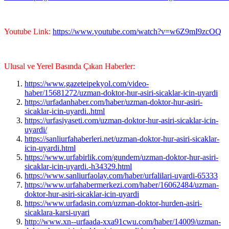
Youtube Link:
https://www.youtube.com/watch?v=w6Z9mI9zcOQ
Ulusal ve Yerel Basında Çıkan Haberler:
https://www.gazeteipekyol.com/video-
haber/15681272/uzman-doktor-hur-asiri-sicaklar-icin-uyardi
https://urfadanhaber.com/haber/uzman-doktor-hur-asiri-
sicaklar-icin-uyardi..html
https://urfasiyaseti.com/uzman-doktor-hur-asiri-sicaklar-icin-
uyardi/
https://sanliurfahaberleri.net/uzman-doktor-hur-asiri-sicaklar-
icin-uyardi.html
https://www.urfabirlik.com/gundem/uzman-doktor-hur-asiri-
sicaklar-icin-uyardi.-h34329.html
https://www.sanliurfaolay.com/haber/urfalilari-uyardi-65333
https://www.urfahabermerkezi.com/haber/16062484/uzman-
doktor-hur-asiri-sicaklar-icin-uyardi
https://www.urfadasin.com/uzman-doktor-hurden-asiri-
sicaklara-karsi-uyari
http://www.xn--urfaada-xxa91cwu.com/haber/14009/uzman-