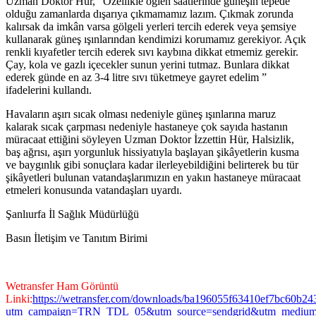
Uzman Doktor Hür, “Özellikle öğlen saatlerinde güneşin tepede
olduğu zamanlarda dışarıya çıkmamamız lazım. Çıkmak zorunda
kalırsak da imkân varsa gölgeli yerleri tercih ederek veya şemsiye
kullanarak güneş ışınlarından kendimizi korumamız gerekiyor. Açık
renkli kıyafetler tercih ederek sıvı kaybına dikkat etmemiz gerekir.
Çay, kola ve gazlı içecekler sunun yerini tutmaz. Bunlara dikkat
ederek günde en az 3-4 litre sıvı tüketmeye gayret edelim ”
ifadelerini kullandı.
Havaların aşırı sıcak olması nedeniyle güneş ışınlarına maruz
kalarak sıcak çarpması nedeniyle hastaneye çok sayıda hastanın
müracaat ettiğini söyleyen Uzman Doktor İzzettin Hür, Halsizlik,
baş ağrısı, aşırı yorgunluk hissiyatıyla başlayan şikâyetlerin kusma
ve baygınlık gibi sonuçlara kadar ilerleyebildiğini belirterek bu tür
şikâyetleri bulunan vatandaşlarımızın en yakın hastaneye müracaat
etmeleri konusunda vatandaşları uyardı.
Şanlıurfa İl Sağlık Müdürlüğü
Basın İletişim ve Tanıtım Birimi
Wetransfer Ham Görüntü
Linki:
https://wetransfer.com/downloads/ba196055f63410ef7bc60b
utm_campaign=TRN_TDL_05&utm_source=sendgrid&utm_mediu