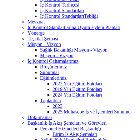
İç Kontrol Tarihçesi
İç Kontrol Standartları
İç Kontrol StandartlarıTebliği
Mevzuat
İç Kontrol Standartlarına Uyum Eylem Planları
Yönerge
Teşkilat Şeması
Misyon - Vizyon
Sağlık Bakanlığı Misyon - Vizyon
Misyon - Vizyon
İç Kontrol Çalışmalarımız
Broşürlerimiz
Sunumlar
Eğitimlerimiz
2022 Yılı Eğitim Fotoları
2019 Yılı Eğitim Fotoları
2024 Yılı Eğitim Fotoları
Toplantılar
2023
2025 Muhasebe İş ve İşlemleri Sunumu
Dokümanlar
Başkanlık İş Akış Şemeları ve Görevleri
Personel Hizmetleri Başkanlığı
Birim İş Akış Şemaları
Acil Sağlık Hizmetleri Başkanlığı