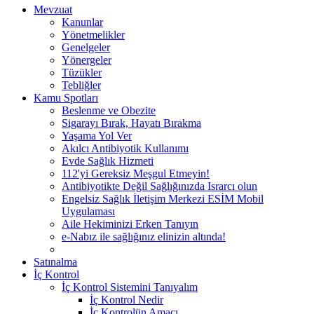
Mevzuat
Kanunlar
Yönetmelikler
Genelgeler
Yönergeler
Tüzükler
Tebliğler
Kamu Spotları
Beslenme ve Obezite
Sigarayı Bırak, Hayatı Bırakma
Yaşama Yol Ver
Akılcı Antibiyotik Kullanımı
Evde Sağlık Hizmeti
112'yi Gereksiz Meşgul Etmeyin!
Antibiyotikte Değil Sağlığınızda Israrcı olun
Engelsiz Sağlık İletişim Merkezi ESİM Mobil
Uygulaması
Aile Hekiminizi Erken Tanıyın
e-Nabız ile sağlığınız elinizin altında!
Satınalma
İç Kontrol
İç Kontrol Sistemini Tanıyalım
İç Kontrol Nedir
İç Kontrolün Amacı