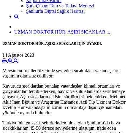
Rapor İtiraz Birimi
Şark Çıbanı Tanı ve Tedavi Merkezi
Şanlıurfa Dijital Sağlık Haritası
UZMAN DOKTOR HÜR, AŞIRI SICAKLAR ...
UZMAN DOKTOR HÜR, AŞIRI SICAKLAR İÇİN UYARDI. ​
14 Ağustos 2023
Mevsim normalleri üzerinde seyreden sıcaklıklar, vatandaşların
yaşamını olumsuz etkiliyor.
Kavurucu sıcaklardan bunalan vatandaşlar, klimalı ortamları ve
gölge alanları tercih ederken, havuz ve sulu alanlarda serinlemeye
çalışıyor. Aşırı sıcakların etkisini sürdürmesi beklenirken, Mehmet
Akif İnan Eğitim ve Araştırma Hastanesi Acil Tıp Uzmanı Doktor
İzzettin Hür vatandaşların zorunlu olmadıkça dışarı çıkmamaları
yönünde uyarıda bulundu.
Türkiye’nin en sıcak şehirlerinden birisi olan Şanlıurfa’da hava
sıcaklıklarının 45-50 derece seviyelerine ulaştığını ifade eden