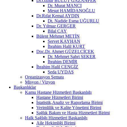
Dr.Öznur BULUT GAZANFER
Dr. Murat MANCI
Mesut HAMİDANOĞLU
Dr.Rıfat Kemal AYDIN
Dt. Nadide Esma UĞURLU
Dr. Yılmaz GERGER
Bilal ÇAY
Bülent Mehmet METİN
Servet KAYHAN
İbrahim Halil KURT
Doç.Dr. Ahmet GÜZELÇİÇEK
Dr. Mehmet Sabri ŞEKER
İbrahim DEMİR
İbrahim Halil CENGİZ
Seda UYDAŞ
Organizasyon Şeması
Misyon / Vizyon
Başkanlıklar
Kamu Hastane Hizmetleri Başkanlığı
Hastane Hizmetleri Birimi
İstatistik,Analiz ve Raporlama Birimi
Verimlilik ve Kalite Yönetimi Birimi
Sağlık Bakım ve Hasta Hizmetleri Birimi
Halk Sağlığı Hizmetleri Başkanlığı
Aile Hekimliği Birimi