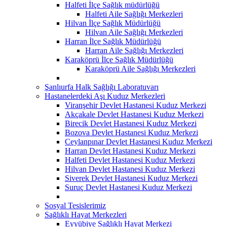
Halfeti İlçe Sağlık müdürlüğü
Halfeti Aile Sağlığı Merkezleri
Hilvan İlçe Sağlık Müdürlüğü
Hilvan Aile Sağlığı Merkezleri
Harran İlçe Sağlık Müdürlüğü
Harran Aile Sağlığı Merkezleri
Karaköprü İlçe Sağlık Müdürlüğü
Karaköprü Aile Sağlığı Merkezleri
Şanlıurfa Halk Sağlığı Laboratuvarı
Hastanelerdeki Aşı Kuduz Merkezleri
Viranşehir Devlet Hastanesi Kuduz Merkezi
Akçakale Devlet Hastanesi Kuduz Merkezi
Birecik Devlet Hastanesi Kuduz Merkezi
Bozova Devlet Hastanesi Kuduz Merkezi
Ceylanpınar Devlet Hastanesi Kuduz Merkezi
Harran Devlet Hastanesi Kuduz Merkezi
Halfeti Devlet Hastanesi Kuduz Merkezi
Hilvan Devlet Hastanesi Kuduz Merkezi
Siverek Devlet Hastanesi Kuduz Merkezi
Suruç Devlet Hastanesi Kuduz Merkezi
Sosyal Tesislerimiz
Sağlıklı Hayat Merkezleri
Eyyübiye Sağlıklı Hayat Merkezi