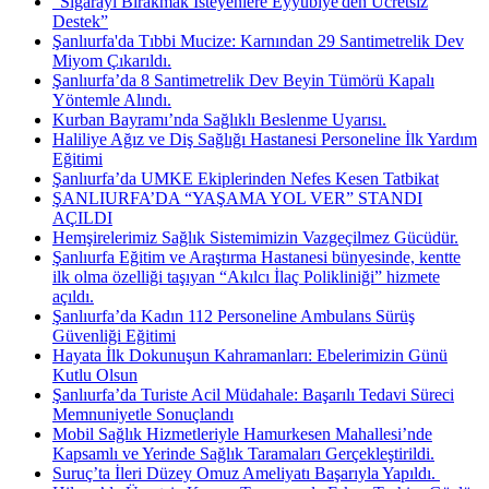
"Sigarayı Bırakmak İsteyenlere Eyyübiye'den Ücretsiz
Destek”
Şanlıurfa'da Tıbbi Mucize: Karnından 29 Santimetrelik Dev
Miyom Çıkarıldı.
Şanlıurfa’da 8 Santimetrelik Dev Beyin Tümörü Kapalı
Yöntemle Alındı.
Kurban Bayramı’nda Sağlıklı Beslenme Uyarısı.
Haliliye Ağız ve Diş Sağlığı Hastanesi Personeline İlk Yardım
Eğitimi
Şanlıurfa’da UMKE Ekiplerinden Nefes Kesen Tatbikat
ŞANLIURFA’DA “YAŞAMA YOL VER” STANDI
AÇILDI
Hemşirelerimiz Sağlık Sistemimizin Vazgeçilmez Gücüdür.
Şanlıurfa Eğitim ve Araştırma Hastanesi bünyesinde, kentte
ilk olma özelliği taşıyan “Akılcı İlaç Polikliniği” hizmete
açıldı.
Şanlıurfa’da Kadın 112 Personeline Ambulans Sürüş
Güvenliği Eğitimi
Hayata İlk Dokunuşun Kahramanları: Ebelerimizin Günü
Kutlu Olsun
Şanlıurfa’da Turiste Acil Müdahale: Başarılı Tedavi Süreci
Memnuniyetle Sonuçlandı
Mobil Sağlık Hizmetleriyle Hamurkesen Mahallesi’nde
Kapsamlı ve Yerinde Sağlık Taramaları Gerçekleştirildi.
Suruç’ta İleri Düzey Omuz Ameliyatı Başarıyla Yapıldı. ​