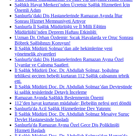
Sağlıklı Hayat Merkezi’nden Ücretsiz Sağlık Hizmetleri İçin
Önemli Adım
Şanlıurfa’daki Diş Hastanelerinde Ramazan Ayında İftar
Sonrası Hizmet Memnuniyeti Artıyor
Şanlıurfa İl Sağlık Müdürlüğü ve İl Milli Eğitim
Müdürlüğü’nden Deprem Haftası Etkinliği ​
Uzman Dr. Orhan Özdemir: Sıcak Havalarda ve Oruç Sonrası
Böbrek Sağlığınızı Koruyun!
İl Sağlık Müdürü Solmaz’dan aile hekimlerine yeni
yönetmelik ziyaretleri
Şanlıurfa’daki Diş Hastanelerinden Ramazan Ayına Özel
Uyarılar ve Çalışma Saatleri ​
İl Sağlık Müdürü Doç. Dr. Abdullah Solmaz, boğulma
tehlikesi geçiren bebeği kurtaran 112 Sağlık çalışanını tebrik
etti.
İl Sağlık Müdürü Doç. Dr. Abdullah Solmaz’dan Devteştinde
ki sağlık tesislerinde Detaylı İnceleme
Ramazan Ayında Sağlıklı Beslenmenin Önemi
112’den hayat kurtaran müdahale; Bebeğin nefesi geri döndü
Şanlıurfa'da Acil Sağlık Hizmetlerine Dev Yatırım:
İl Sağlık Müdürü Doç. Dr. Abdullah Solmaz Mesaiye Suruç
Devlet Hastanesinde başladı
Şanlıurfa'da Ramazan Ayına Özel Gece Diş Polikliniği
Hizmeti Başladı
İl Sağlık Müdürü Doç. Dr. Abdullah Solmaz'dan Harran'da