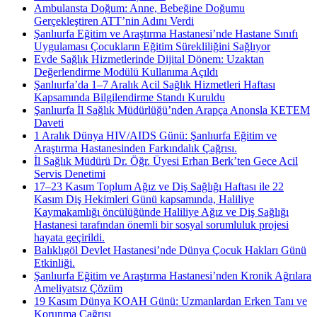
Ambulansta Doğum: Anne, Bebeğine Doğumu
Gerçekleştiren ATT’nin Adını Verdi
Şanlıurfa Eğitim ve Araştırma Hastanesi’nde Hastane Sınıfı
Uygulaması Çocukların Eğitim Sürekliliğini Sağlıyor
Evde Sağlık Hizmetlerinde Dijital Dönem: Uzaktan
Değerlendirme Modülü Kullanıma Açıldı
Şanlıurfa’da 1–7 Aralık Acil Sağlık Hizmetleri Haftası
Kapsamında Bilgilendirme Standı Kuruldu
Şanlıurfa İl Sağlık Müdürlüğü’nden Arapça Anonsla KETEM
Daveti
1 Aralık Dünya HIV/AIDS Günü: Şanlıurfa Eğitim ve
Araştırma Hastanesinden Farkındalık Çağrısı.
İl Sağlık Müdürü Dr. Öğr. Üyesi Erhan Berk’ten Gece Acil
Servis Denetimi
17–23 Kasım Toplum Ağız ve Diş Sağlığı Haftası ile 22
Kasım Diş Hekimleri Günü kapsamında, Haliliye
Kaymakamlığı öncülüğünde Haliliye Ağız ve Diş Sağlığı
Hastanesi tarafından önemli bir sosyal sorumluluk projesi
hayata geçirildi.
Balıklıgöl Devlet Hastanesi’nde Dünya Çocuk Hakları Günü
Etkinliği.
Şanlıurfa Eğitim ve Araştırma Hastanesi’nden Kronik Ağrılara
Ameliyatsız Çözüm
19 Kasım Dünya KOAH Günü: Uzmanlardan Erken Tanı ve
Korunma Çağrısı