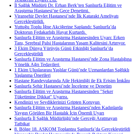
İl Sağlık Müdürü Dr. Erhan Berk’ten Şanlıurfa Eğitim ve
Araştırma Hastanesi’ne Gece Denetimi. ​
Viranşehir Devlet Hastanesi’nde İlk Katarakt Ameliyatı
Gerçekleştirildi.
Yuttuğu Toplu İğne Akciğerine Saplandı: Şanlıurfa’da
Doktorun Fedakarlığı Hayat Kurtardı. ​
Şanlıurfa Eğitim ve Araştırma Hastanesinden Uyarı: Erken
Tanı, Serebral Palsi Hastalarının Yaşam Kalitesini Artırıyor.
3 Ekim Dünya Yürüyüş Günü Etkinliği Şanlıurfa’da
Gerçekleştirildi
Şanlıurfa Eğitim ve Araştırma Hastanesi’nde Zona Hastalığına
Yönelik Ağrı Tedavileri ​
1 Ekim Uluslararası Yaşlılar Günü’nde Uzmanlardan Sağlıklı
Yaşlanma Önerileri
Hastane Randevularında Aile Hekimliği ile Ek Erişim İmkânı
Şanlıurfa Şehir Hastanesi’nde İnceleme ve Denetim
Şanlıurfa Eğitim ve Araştırma Hastanesinden "Şeker
Tüketimine Dikkat" Uyarısı.
Kendinizi ve Sevdiklerinizi Gripten Koruyun ​
Şanlıurfa Eğitim ve Araştırma Hastanesi’nden Kadınlarda
Yaygın Görülen Bir Hastalık İçin Önemli Uyarı
Şanlıurfa İl Sağlık Müdürlüğü’nde Gerçeği Aratmayan
Tatbikat
8. Bölge 18. ASKOM Toplantısı Şanlıurfa’da Gerçekleştirildi