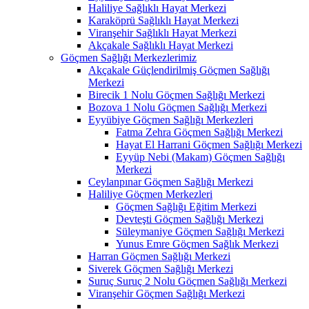
Haliliye Sağlıklı Hayat Merkezi
Karaköprü Sağlıklı Hayat Merkezi
Viranşehir Sağlıklı Hayat Merkezi
Akçakale Sağlıklı Hayat Merkezi
Göçmen Sağlığı Merkezlerimiz
Akçakale Güçlendirilmiş Göçmen Sağlığı
Merkezi
Birecik 1 Nolu Göçmen Sağlığı Merkezi
Bozova 1 Nolu Göçmen Sağlığı Merkezi
Eyyübiye Göçmen Sağlığı Merkezleri
Fatma Zehra Göçmen Sağlığı Merkezi
Hayat El Harrani Göçmen Sağlığı Merkezi
Eyyüp Nebi (Makam) Göçmen Sağlığı
Merkezi
Ceylanpınar Göçmen Sağlığı Merkezi
Haliliye Göçmen Merkezleri
Göçmen Sağlığı Eğitim Merkezi
Devteşti Göçmen Sağlığı Merkezi
Süleymaniye Göçmen Sağlığı Merkezi
Yunus Emre Göçmen Sağlık Merkezi
Harran Göçmen Sağlığı Merkezi
Siverek Göçmen Sağlığı Merkezi
Suruç Suruç 2 Nolu Göçmen Sağlığı Merkezi
Viranşehir Göçmen Sağlığı Merkezi