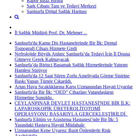
Rapor İtiraz Birimi
Şark Çıbanı Tanı ve Tedavi Merkezi
Şanlıurfa Dijital Sağlık Haritası
İl Sağlık Müdürü Prof. Dr. Mehmet ...
Şanlıurfa'da Kamu Diş Hastanelerinde Bir İlk: Dental
Tomografi Cihazı Hizmete Girdi
Nefrolojide Büyük Atılım: Şanlıurfa’da Tedavi İçin İl Dışına
Gitmeye Gerek Kalmayacak
Şanlıurfa’da Birinci Basamak Sağlık Hizmetlerinde Yatırım
Hamlesi Sürüyor
Şanlıurfa'da 12 Saat Süren Zorlu Ameliyatla Görme Sinirine
Baskı Yapan Tümör Çıkarıldı.
Artan Hava Sıcaklıklarına Karşı Uzmanından Hayati Uyarılar
Şanlıurfa'da Bir İlk: “OED” Cihazları Vatandaşların
Hizmetine Sunuldu. ​
CEYLANPINAR DEVLET HASTANESİ'NDE BİR İLK:
LAPAROSKOPİK ÜRETEROLİTOTOMİ
OPERASYONU BAŞARIYLA GERÇEKLEŞTİRİLDİ. ​
Şanlıurfa Eğitim ve Araştırma Hastanesi’nde Bir İlk: 5
Yaşındaki Hastaya Hayati Müdahale ​
Uzmanından Kene Uyarısı: Basit Önlemlerle Risk
Azaltılabilir