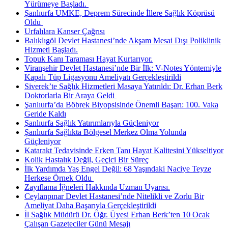
Yürümeye Başladı. ​
Şanlıurfa UMKE, Deprem Sürecinde İllere Sağlık Köprüsü
Oldu ​
Urfalılara Kanser Çağrısı
Balıklıgöl Devlet Hastanesi’nde Akşam Mesai Dışı Poliklinik
Hizmeti Başladı.
Topuk Kanı Taraması Hayat Kurtarıyor.
Viranşehir Devlet Hastanesi’nde Bir İlk: V-Notes Yöntemiyle
Kapalı Tüp Ligasyonu Ameliyatı Gerçekleştirildi
Siverek’te Sağlık Hizmetleri Masaya Yatırıldı: Dr. Erhan Berk
Doktorlarla Bir Araya Geldi ​
Şanlıurfa’da Böbrek Biyopsisinde Önemli Başarı: 100. Vaka
Geride Kaldı
Şanlıurfa Sağlık Yatırımlarıyla Güçleniyor
Şanlıurfa Sağlıkta Bölgesel Merkez Olma Yolunda
Güçleniyor
Katarakt Tedavisinde Erken Tanı Hayat Kalitesini Yükseltiyor
Kolik Hastalık Değil, Geçici Bir Süreç
İlk Yardımda Yaş Engel Değil: 68 Yaşındaki Naciye Teyze
Herkese Örnek Oldu ​
Zayıflama İğneleri Hakkında Uzman Uyarısı.
Ceylanpınar Devlet Hastanesi’nde Nitelikli ve Zorlu Bir
Ameliyat Daha Başarıyla Gerçekleştirildi
İl Sağlık Müdürü Dr. Öğr. Üyesi Erhan Berk’ten 10 Ocak
Çalışan Gazeteciler Günü Mesajı