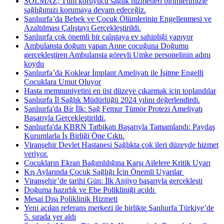
SOLMAZ; Tüm koruyucu sağlık hizmetleri birimlerimizle
sağlığımızı korumaya devam edeceğiz.
Şanlıurfa’da Bebek ve Çocuk Ölümlerinin Engellenmesi ve
Azaltılması Çalıştayı Gerçekleştirildi.
Şanlıurfa çok önemli bir çalıştaya ev sahipliği yapıyor
Ambulansta doğum yapan Anne çocuğuna Doğumu
gerçekleştiren Ambulansta görevli Umke personelinin adını
koydu
Şanlıurfa’da Koklear İmplant Ameliyatı ile İşitme Engelli
Çocuklara Umut Oluyor
Hasta memnuniyetini en üst düzeye çıkarmak için toplandılar
Şanlıurfa İl Sağlık Müdürlüğü 2024 yılını değerlendirdi.
Şanlıurfa'da Bir İlk: Sağ Femur Tümör Protezi Ameliyatı
Başarıyla Gerçekleştirildi.
Şanlıurfa'da KBRN Tatbikatı Başarıyla Tamamlandı: Paydaş
Kurumlarla İş Birliği Öne Çıktı.
Viranşehir Devlet Hastanesi Sağlıkta çok ileri düzeyde hizmet
veriyor.
Çocukların Ekran Bağımlılığına Karşı Ailelere Kritik Uyarı
Kış Aylarında Çocuk Sağlığı İçin Önemli Uyarılar ​
Viranşehir’de tarihi Gün: İlk Anjiyo başarıyla gerçekleşti
Doğuma hazırlık ve Ebe Polikliniği açıldı ​
Mesai Dışı Poliklinik Hizmeti
Yeni açılan referans merkezi ile birlikte Şanlıurfa Türkiye’de
5. sırada yer aldı