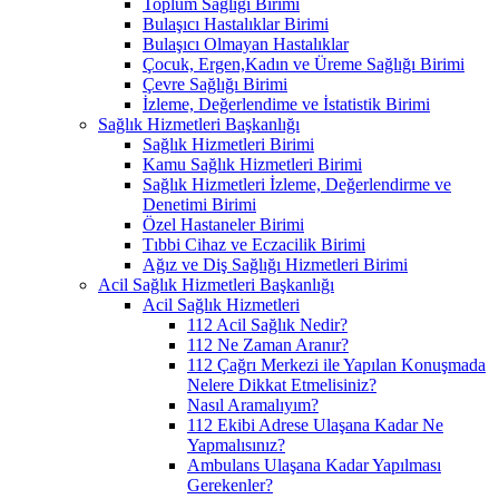
Toplum Sağlığı Birimi
Bulaşıcı Hastalıklar Birimi
Bulaşıcı Olmayan Hastalıklar
Çocuk, Ergen,Kadın ve Üreme Sağlığı Birimi
Çevre Sağlığı Birimi
İzleme, Değerlendime ve İstatistik Birimi
Sağlık Hizmetleri Başkanlığı
Sağlık Hizmetleri Birimi
Kamu Sağlık Hizmetleri Birimi
Sağlık Hizmetleri İzleme, Değerlendirme ve
Denetimi Birimi
Özel Hastaneler Birimi
Tıbbi Cihaz ve Eczacilik Birimi
Ağız ve Diş Sağlığı Hizmetleri Birimi
Acil Sağlık Hizmetleri Başkanlığı
Acil Sağlık Hizmetleri
112 Acil Sağlık Nedir?
112 Ne Zaman Aranır?
112 Çağrı Merkezi ile Yapılan Konuşmada
Nelere Dikkat Etmelisiniz?
Nasıl Aramalıyım?
112 Ekibi Adrese Ulaşana Kadar Ne
Yapmalısınız?
Ambulans Ulaşana Kadar Yapılması
Gerekenler?