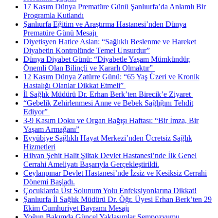
17 Kasım Dünya Prematüre Günü Şanlıurfa’da Anlamlı Bir
Programla Kutlandı
Şanlıurfa Eğitim ve Araştırma Hastanesi’nden Dünya
Prematüre Günü Mesajı ​
Diyetisyen Hatice Aslan: “Sağlıklı Beslenme ve Hareket
Diyabetin Kontrolünde Temel Unsurdur”
Dünya Diyabet Günü: “Diyabetle Yaşam Mümkündür,
Önemli Olan Bilinçli ve Kararlı Olmaktır” ​
12 Kasım Dünya Zatürre Günü: “65 Yaş Üzeri ve Kronik
Hastalığı Olanlar Dikkat Etmeli” ​
İl Sağlık Müdürü Dr. Erhan Berk’ten Birecik’e Ziyaret ​
“Gebelik Zehirlenmesi Anne ve Bebek Sağlığını Tehdit
Ediyor” ​
3-9 Kasım Doku ve Organ Bağışı Haftası: “Bir İmza, Bir
Yaşam Armağanı”
Eyyübiye Sağlıklı Hayat Merkezi’nden Ücretsiz Sağlık
Hizmetleri
Hilvan Şehit Halit Şiltak Devlet Hastanesi’nde İlk Genel
Cerrahi Ameliyatı Başarıyla Gerçekleştirildi.
Ceylanpınar Devlet Hastanesi’nde İzsiz ve Kesiksiz Cerrahi
Dönemi Başladı.
Çocuklarda Üst Solunum Yolu Enfeksiyonlarına Dikkat!
Şanlıurfa İl Sağlık Müdürü Dr. Öğr. Üyesi Erhan Berk’ten 29
Ekim Cumhuriyet Bayramı Mesajı
Yoğun Bakımda Güncel Yaklaşımlar Sempozyumu