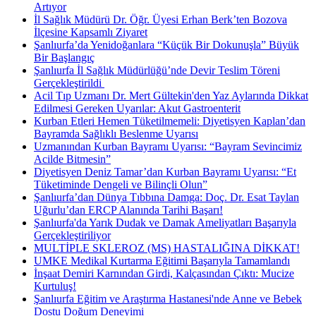
Artıyor
İl Sağlık Müdürü Dr. Öğr. Üyesi Erhan Berk’ten Bozova
İlçesine Kapsamlı Ziyaret
Şanlıurfa’da Yenidoğanlara “Küçük Bir Dokunuşla” Büyük
Bir Başlangıç
Şanlıurfa İl Sağlık Müdürlüğü’nde Devir Teslim Töreni
Gerçekleştirildi ​
Acil Tıp Uzmanı Dr. Mert Gültekin'den Yaz Aylarında Dikkat
Edilmesi Gereken Uyarılar: Akut Gastroenterit
Kurban Etleri Hemen Tüketilmemeli: Diyetisyen Kaplan’dan
Bayramda Sağlıklı Beslenme Uyarısı
Uzmanından Kurban Bayramı Uyarısı: “Bayram Sevincimiz
Acilde Bitmesin”
Diyetisyen Deniz Tamar’dan Kurban Bayramı Uyarısı: “Et
Tüketiminde Dengeli ve Bilinçli Olun”
Şanlıurfa’dan Dünya Tıbbına Damga: Doç. Dr. Esat Taylan
Uğurlu’dan ERCP Alanında Tarihi Başarı!
Şanlıurfa'da Yarık Dudak ve Damak Ameliyatları Başarıyla
Gerçekleştiriliyor
MULTİPLE SKLEROZ (MS) HASTALIĞINA DİKKAT!
UMKE Medikal Kurtarma Eğitimi Başarıyla Tamamlandı
İnşaat Demiri Karnından Girdi, Kalçasından Çıktı: Mucize
Kurtuluş!
Şanlıurfa Eğitim ve Araştırma Hastanesi'nde Anne ve Bebek
Dostu Doğum Deneyimi