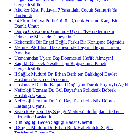
Gerçekleştirildi.
Akciğer Kisti Patlayan 7 Yaşındaki Çocuk Şanlıurfa’da
Kurtarıldı
24 Ekim Dünya Polio Günü – Çocuk Felcine Karşı Bir
Damla Umut
Dünya Osteoporoz Gününde Uyarı: “Kemiklerimizin
Erimesine Müsaade Etmeyelim” ​
Kekemelik Bir Engel Değil, Farklı Bir Konuşma Biçimidir
Mehmet Akif İnan Hastanesi’nde Başarılı Beyin Tümörü
Ameliyatı
Uzmanından Uyarı: Baş Dönmesini Hafife Almayın!
Sağlıklı Gelecek Nesiller İçin Bağışıklama Paneli
Gerçekleştirildi. ​
İl Sağlık Müdürü Dr. Erhan Berk’ten Balıklıgöl Devlet
Hastanesi’ne Gece Denetimi ​
Hastanede Bir İlk! Kalpteki Doğuştan Darlık Başarıyla Açıldı
Nefroloji Uzmanı Dr. Gül Bayat’tan Polikistik Böbrek
Hastalığı Uyarısı
Nefroloji Uzmanı Dr. Gül Bayat’tan Polikistik Böbrek
Hastalığı Uyarısı
Siverek Ağız ve Diş Sağlığı Merkezi’nde İmplant Tedavisi
Hizmetine Başlandı ​
Ruh Sağlığı Beden Sağlığı Kadar Önemli ​
İl Sağlık Müdürü Dr. Erhan Berk Halfeti’deki Sağlık
Tesislerini Ziyaret Etti.