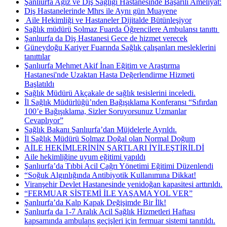
Şanlıurfa Ağız ve Diş Sağlığı Hastanesinde Başarılı Ameliyat:
Diş Hastanelerinde Mhrs ile Aynı gün Muayene
​ Aile Hekimliği ve Hastaneler Dijitalde Bütünleşiyor
Sağlık müdürü Solmaz Fuarda Öğrencilere Ambulansı tanıttı ​
Şanlıurfa da Diş Hastanesi Gece de hizmet verecek
Güneydoğu Kariyer Fuarında Sağlık çalışanları mesleklerini
tanıttılar
Şanlıurfa Mehmet Akif İnan Eğitim ve Araştırma
Hastanesi'nde Uzaktan Hasta Değerlendirme Hizmeti
Başlatıldı
Sağlık Müdürü Akçakale de sağlık tesislerini inceledi.
İl Sağlık Müdürlüğü’nden Bağışıklama Konferansı “Sıfırdan
100’e Bağışıklama, Sizler Soruyorsunuz Uzmanlar
Cevaplıyor”
Sağlık Bakanı Şanlıurfa’dan Müjdelerle Ayrıldı.
İl Sağlık Müdürü Solmaz Doğal olan Normal Doğum
AİLE HEKİMLERİNİN ŞARTLARI İYİLEŞTİRİLDİ
Aile hekimliğine uyum eğitimi yapıldı
Şanlıurfa’da Tıbbi Acil Çağrı Yönetimi Eğitimi Düzenlendi
“Soğuk Algınlığında Antibiyotik Kullanımına Dikkat!
Viranşehir Devlet Hastanesinde yenidoğan kapasitesi arttırıldı.
“FERMUAR SİSTEMİ İLE YAŞAMA YOL VER”
Şanlıurfa’da Kalp Kapak Değişimde Bir İlk!
Şanlıurfa da 1-7 Aralık Acil Sağlık Hizmetleri Haftası
kapsamında ambulans geçişleri için fermuar sistemi tanıtıldı.