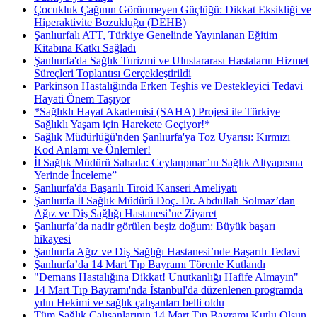
Çocukluk Çağının Görünmeyen Güçlüğü: Dikkat Eksikliği ve
Hiperaktivite Bozukluğu (DEHB)
Şanlıurfalı ATT, Türkiye Genelinde Yayınlanan Eğitim
Kitabına Katkı Sağladı
Şanlıurfa'da Sağlık Turizmi ve Uluslararası Hastaların Hizmet
Süreçleri Toplantısı Gerçekleştirildi
Parkinson Hastalığında Erken Teşhis ve Destekleyici Tedavi
Hayati Önem Taşıyor
*Sağlıklı Hayat Akademisi (SAHA) Projesi ile Türkiye
Sağlıklı Yaşam için Harekete Geçiyor!*
Sağlık Müdürlüğü'nden Şanlıurfa'ya Toz Uyarısı: Kırmızı
Kod Anlamı ve Önlemler!
İl Sağlık Müdürü Sahada: Ceylanpınar’ın Sağlık Altyapısına
Yerinde İnceleme”
Şanlıurfa'da Başarılı Tiroid Kanseri Ameliyatı
Şanlıurfa İl Sağlık Müdürü Doç. Dr. Abdullah Solmaz’dan
Ağız ve Diş Sağlığı Hastanesi’ne Ziyaret
Şanlıurfa’da nadir görülen beşiz doğum: Büyük başarı
hikayesi
Şanlıurfa Ağız ve Diş Sağlığı Hastanesi’nde Başarılı Tedavi
Şanlıurfa’da 14 Mart Tıp Bayramı Törenle Kutlandı
"Demans Hastalığına Dikkat! Unutkanlığı Hafife Almayın" ​
14 Mart Tıp Bayramı'nda İstanbul'da düzenlenen programda
yılın Hekimi ve sağlık çalışanları belli oldu
Tüm Sağlık Çalışanlarının 14 Mart Tıp Bayramı Kutlu Olsun.