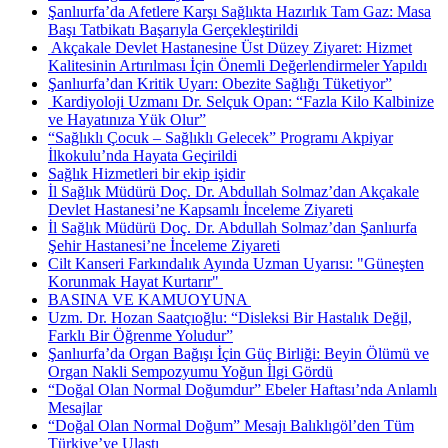
Şanlıurfa’da Afetlere Karşı Sağlıkta Hazırlık Tam Gaz: Masa
Başı Tatbikatı Başarıyla Gerçekleştirildi
​ Akçakale Devlet Hastanesine Üst Düzey Ziyaret: Hizmet
Kalitesinin Artırılması İçin Önemli Değerlendirmeler Yapıldı
Şanlıurfa’dan Kritik Uyarı: Obezite Sağlığı Tüketiyor”
​ Kardiyoloji Uzmanı Dr. Selçuk Opan: “Fazla Kilo Kalbinize
ve Hayatınıza Yük Olur”
“Sağlıklı Çocuk – Sağlıklı Gelecek” Programı Akpiyar
İlkokulu’nda Hayata Geçirildi
Sağlık Hizmetleri bir ekip işidir
İl Sağlık Müdürü Doç. Dr. Abdullah Solmaz’dan Akçakale
Devlet Hastanesi’ne Kapsamlı İnceleme Ziyareti
İl Sağlık Müdürü Doç. Dr. Abdullah Solmaz’dan Şanlıurfa
Şehir Hastanesi’ne İnceleme Ziyareti
Cilt Kanseri Farkındalık Ayında Uzman Uyarısı: "Güneşten
Korunmak Hayat Kurtarır" ​
BASINA VE KAMUOYUNA ​
Uzm. Dr. Hozan Saatçıoğlu: “Disleksi Bir Hastalık Değil,
Farklı Bir Öğrenme Yoludur”
Şanlıurfa’da Organ Bağışı İçin Güç Birliği: Beyin Ölümü ve
Organ Nakli Sempozyumu Yoğun İlgi Gördü
“Doğal Olan Normal Doğumdur” Ebeler Haftası’nda Anlamlı
Mesajlar
“Doğal Olan Normal Doğum” Mesajı Balıklıgöl’den Tüm
Türkiye’ye Ulaştı