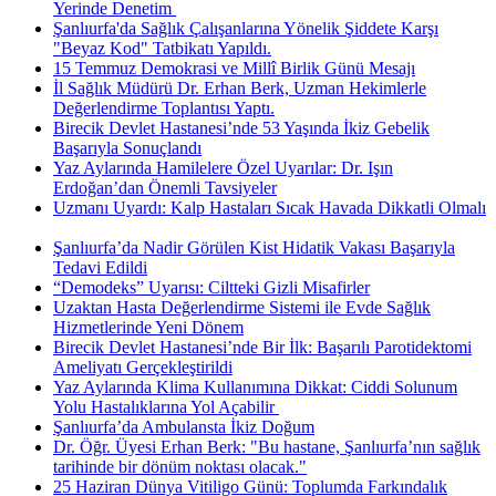
Yerinde Denetim ​
Şanlıurfa'da Sağlık Çalışanlarına Yönelik Şiddete Karşı
"Beyaz Kod" Tatbikatı Yapıldı.
15 Temmuz Demokrasi ve Millî Birlik Günü Mesajı
İl Sağlık Müdürü Dr. Erhan Berk, Uzman Hekimlerle
Değerlendirme Toplantısı Yaptı.
Birecik Devlet Hastanesi’nde 53 Yaşında İkiz Gebelik
Başarıyla Sonuçlandı
Yaz Aylarında Hamilelere Özel Uyarılar: Dr. Işın
Erdoğan’dan Önemli Tavsiyeler
Uzmanı Uyardı: Kalp Hastaları Sıcak Havada Dikkatli Olmalı
Şanlıurfa’da Nadir Görülen Kist Hidatik Vakası Başarıyla
Tedavi Edildi
“Demodeks” Uyarısı: Ciltteki Gizli Misafirler
Uzaktan Hasta Değerlendirme Sistemi ile Evde Sağlık
Hizmetlerinde Yeni Dönem
Birecik Devlet Hastanesi’nde Bir İlk: Başarılı Parotidektomi
Ameliyatı Gerçekleştirildi
Yaz Aylarında Klima Kullanımına Dikkat: Ciddi Solunum
Yolu Hastalıklarına Yol Açabilir ​
Şanlıurfa’da Ambulansta İkiz Doğum
Dr. Öğr. Üyesi Erhan Berk: "Bu hastane, Şanlıurfa’nın sağlık
tarihinde bir dönüm noktası olacak."
25 Haziran Dünya Vitiligo Günü: Toplumda Farkındalık