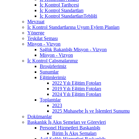
İç Kontrol Tarihçesi
İç Kontrol Standartları
İç Kontrol StandartlarıTebliği
Mevzuat
İç Kontrol Standartlarına Uyum Eylem Planları
Yönerge
Teşkilat Şeması
Misyon - Vizyon
Sağlık Bakanlığı Misyon - Vizyon
Misyon - Vizyon
İç Kontrol Çalışmalarımız
Broşürlerimiz
Sunumlar
Eğitimlerimiz
2022 Yılı Eğitim Fotoları
2019 Yılı Eğitim Fotoları
2024 Yılı Eğitim Fotoları
Toplantılar
2023
2025 Muhasebe İş ve İşlemleri Sunumu
Dokümanlar
Başkanlık İş Akış Şemeları ve Görevleri
Personel Hizmetleri Başkanlığı
Birim İş Akış Şemaları
Acil Sağlık Hizmetleri Başkanlığı