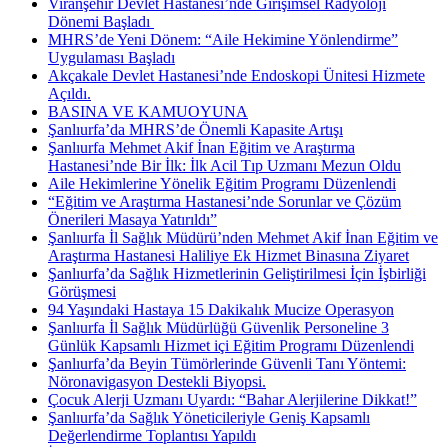
Viranşehir Devlet Hastanesi’nde Girişimsel Radyoloji
Dönemi Başladı ​
MHRS’de Yeni Dönem: “Aile Hekimine Yönlendirme”
Uygulaması Başladı
Akçakale Devlet Hastanesi’nde Endoskopi Ünitesi Hizmete
Açıldı.
BASINA VE KAMUOYUNA
Şanlıurfa’da MHRS’de Önemli Kapasite Artışı
Şanlıurfa Mehmet Akif İnan Eğitim ve Araştırma
Hastanesi’nde Bir İlk: İlk Acil Tıp Uzmanı Mezun Oldu
Aile Hekimlerine Yönelik Eğitim Programı Düzenlendi
“Eğitim ve Araştırma Hastanesi’nde Sorunlar ve Çözüm
Önerileri Masaya Yatırıldı”
Şanlıurfa İl Sağlık Müdürü’nden Mehmet Akif İnan Eğitim ve
Araştırma Hastanesi Haliliye Ek Hizmet Binasına Ziyaret
Şanlıurfa’da Sağlık Hizmetlerinin Geliştirilmesi İçin İşbirliği
Görüşmesi
94 Yaşındaki Hastaya 15 Dakikalık Mucize Operasyon
Şanlıurfa İl Sağlık Müdürlüğü Güvenlik Personeline 3
Günlük Kapsamlı Hizmet içi Eğitim Programı Düzenlendi
Şanlıurfa’da Beyin Tümörlerinde Güvenli Tanı Yöntemi:
Nöronavigasyon Destekli Biyopsi.
Çocuk Alerji Uzmanı Uyardı: “Bahar Alerjilerine Dikkat!”
Şanlıurfa’da Sağlık Yöneticileriyle Geniş Kapsamlı
Değerlendirme Toplantısı Yapıldı