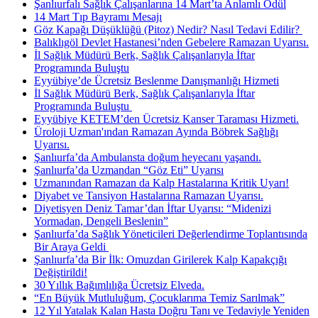
Şanlıurfalı Sağlık Çalışanlarına 14 Mart’ta Anlamlı Ödül
14 Mart Tıp Bayramı Mesajı
Göz Kapağı Düşüklüğü (Pitoz) Nedir? Nasıl Tedavi Edilir? ​
Balıklıgöl Devlet Hastanesi’nden Gebelere Ramazan Uyarısı.
İl Sağlık Müdürü Berk, Sağlık Çalışanlarıyla İftar
Programında Buluştu
Eyyübiye’de Ücretsiz Beslenme Danışmanlığı Hizmeti
İl Sağlık Müdürü Berk, Sağlık Çalışanlarıyla İftar
Programında Buluştu ​
Eyyübiye KETEM’den Ücretsiz Kanser Taraması Hizmeti.
Üroloji Uzman'ından Ramazan Ayında Böbrek Sağlığı
Uyarısı.
Şanlıurfa’da Ambulansta doğum heyecanı yaşandı.
Şanlıurfa’da Uzmandan “Göz Eti” Uyarısı
Uzmanından Ramazan da Kalp Hastalarına Kritik Uyarı!
Diyabet ve Tansiyon Hastalarına Ramazan Uyarısı.
Diyetisyen Deniz Tamar’dan İftar Uyarısı: “Midenizi
Yormadan, Dengeli Beslenin”
Şanlıurfa’da Sağlık Yöneticileri Değerlendirme Toplantısında
Bir Araya Geldi ​
Şanlıurfa’da Bir İlk: Omuzdan Girilerek Kalp Kapakçığı
Değiştirildi!
30 Yıllık Bağımlılığa Ücretsiz Elveda.
“En Büyük Mutluluğum, Çocuklarıma Temiz Sarılmak”
12 Yıl Yatalak Kalan Hasta Doğru Tanı ve Tedaviyle Yeniden