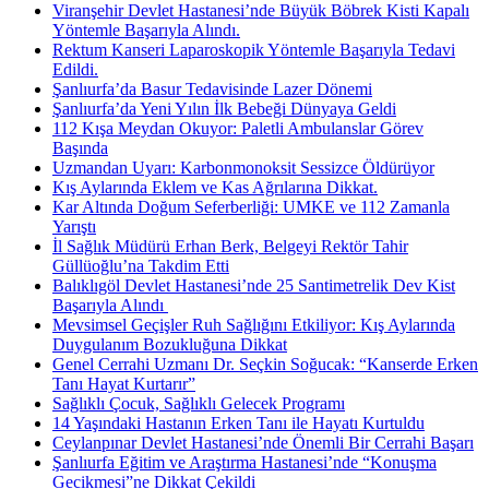
Viranşehir Devlet Hastanesi’nde Büyük Böbrek Kisti Kapalı
Yöntemle Başarıyla Alındı.
Rektum Kanseri Laparoskopik Yöntemle Başarıyla Tedavi
Edildi.
Şanlıurfa’da Basur Tedavisinde Lazer Dönemi
Şanlıurfa’da Yeni Yılın İlk Bebeği Dünyaya Geldi
112 Kışa Meydan Okuyor: Paletli Ambulanslar Görev
Başında
Uzmandan Uyarı: Karbonmonoksit Sessizce Öldürüyor
Kış Aylarında Eklem ve Kas Ağrılarına Dikkat.
Kar Altında Doğum Seferberliği: UMKE ve 112 Zamanla
Yarıştı
İl Sağlık Müdürü Erhan Berk, Belgeyi Rektör Tahir
Güllüoğlu’na Takdim Etti
Balıklıgöl Devlet Hastanesi’nde 25 Santimetrelik Dev Kist
Başarıyla Alındı ​
Mevsimsel Geçişler Ruh Sağlığını Etkiliyor: Kış Aylarında
Duygulanım Bozukluğuna Dikkat
Genel Cerrahi Uzmanı Dr. Seçkin Soğucak: “Kanserde Erken
Tanı Hayat Kurtarır”
Sağlıklı Çocuk, Sağlıklı Gelecek Programı
14 Yaşındaki Hastanın Erken Tanı ile Hayatı Kurtuldu
Ceylanpınar Devlet Hastanesi’nde Önemli Bir Cerrahi Başarı
Şanlıurfa Eğitim ve Araştırma Hastanesi’nde “Konuşma
Gecikmesi”ne Dikkat Çekildi