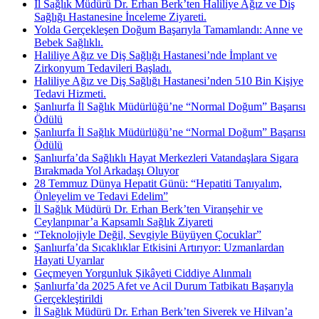
İl Sağlık Müdürü Dr. Erhan Berk’ten Haliliye Ağız ve Diş
Sağlığı Hastanesine İnceleme Ziyareti.
Yolda Gerçekleşen Doğum Başarıyla Tamamlandı: Anne ve
Bebek Sağlıklı.
Haliliye Ağız ve Diş Sağlığı Hastanesi’nde İmplant ve
Zirkonyum Tedavileri Başladı.
Haliliye Ağız ve Diş Sağlığı Hastanesi’nden 510 Bin Kişiye
Tedavi Hizmeti.
Şanlıurfa İl Sağlık Müdürlüğü’ne “Normal Doğum” Başarısı
Ödülü
Şanlıurfa İl Sağlık Müdürlüğü’ne “Normal Doğum” Başarısı
Ödülü
Şanlıurfa’da Sağlıklı Hayat Merkezleri Vatandaşlara Sigara
Bırakmada Yol Arkadaşı Oluyor
28 Temmuz Dünya Hepatit Günü: “Hepatiti Tanıyalım,
Önleyelim ve Tedavi Edelim”
İl Sağlık Müdürü Dr. Erhan Berk’ten Viranşehir ve
Ceylanpınar’a Kapsamlı Sağlık Ziyareti
“Teknolojiyle Değil, Sevgiyle Büyüyen Çocuklar”
Şanlıurfa’da Sıcaklıklar Etkisini Artırıyor: Uzmanlardan
Hayati Uyarılar
Geçmeyen Yorgunluk Şikâyeti Ciddiye Alınmalı
Şanlıurfa’da 2025 Afet ve Acil Durum Tatbikatı Başarıyla
Gerçekleştirildi
İl Sağlık Müdürü Dr. Erhan Berk’ten Siverek ve Hilvan’a