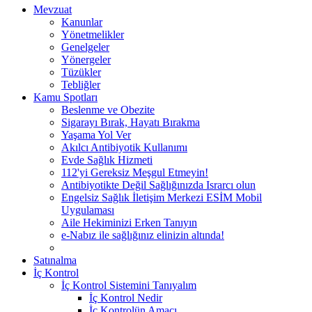
Mevzuat
Kanunlar
Yönetmelikler
Genelgeler
Yönergeler
Tüzükler
Tebliğler
Kamu Spotları
Beslenme ve Obezite
Sigarayı Bırak, Hayatı Bırakma
Yaşama Yol Ver
Akılcı Antibiyotik Kullanımı
Evde Sağlık Hizmeti
112'yi Gereksiz Meşgul Etmeyin!
Antibiyotikte Değil Sağlığınızda Israrcı olun
Engelsiz Sağlık İletişim Merkezi ESİM Mobil
Uygulaması
Aile Hekiminizi Erken Tanıyın
e-Nabız ile sağlığınız elinizin altında!
Satınalma
İç Kontrol
İç Kontrol Sistemini Tanıyalım
İç Kontrol Nedir
İç Kontrolün Amacı