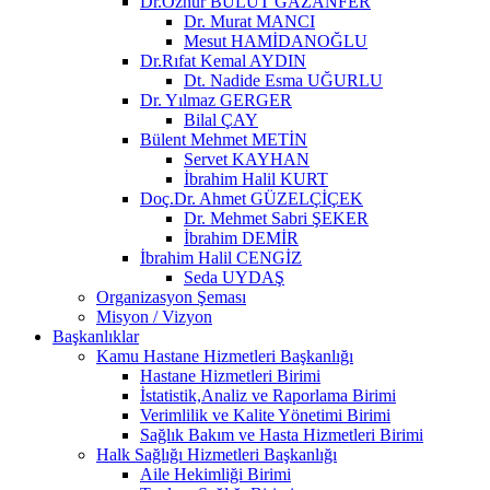
Dr.Öznur BULUT GAZANFER
Dr. Murat MANCI
Mesut HAMİDANOĞLU
Dr.Rıfat Kemal AYDIN
Dt. Nadide Esma UĞURLU
Dr. Yılmaz GERGER
Bilal ÇAY
Bülent Mehmet METİN
Servet KAYHAN
İbrahim Halil KURT
Doç.Dr. Ahmet GÜZELÇİÇEK
Dr. Mehmet Sabri ŞEKER
İbrahim DEMİR
İbrahim Halil CENGİZ
Seda UYDAŞ
Organizasyon Şeması
Misyon / Vizyon
Başkanlıklar
Kamu Hastane Hizmetleri Başkanlığı
Hastane Hizmetleri Birimi
İstatistik,Analiz ve Raporlama Birimi
Verimlilik ve Kalite Yönetimi Birimi
Sağlık Bakım ve Hasta Hizmetleri Birimi
Halk Sağlığı Hizmetleri Başkanlığı
Aile Hekimliği Birimi