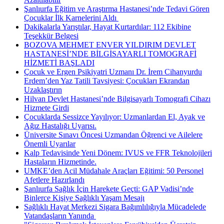
Şanlıurfa Eğitim ve Araştırma Hastanesi’nde Tedavi Gören
Çocuklar İlk Karnelerini Aldı ​
Dakikalarla Yarıştılar, Hayat Kurtardılar: 112 Ekibine
Teşekkür Belgesi
BOZOVA MEHMET ENVER YILDIRIM DEVLET
HASTANESİ’NDE BİLGİSAYARLI TOMOGRAFİ
HİZMETİ BAŞLADI
Çocuk ve Ergen Psikiyatri Uzmanı Dr. İrem Cihanyurdu
Erdem’den Yaz Tatili Tavsiyesi: Çocukları Ekrandan
Uzaklaştırın
Hilvan Devlet Hastanesi’nde Bilgisayarlı Tomografi Cihazı
Hizmete Girdi
Çocuklarda Sessizce Yayılıyor: Uzmanlardan El, Ayak ve
Ağız Hastalığı Uyarısı.
Üniversite Sınavı Öncesi Uzmandan Öğrenci ve Ailelere
Önemli Uyarılar
Kalp Tedavisinde Yeni Dönem: IVUS ve FFR Teknolojileri
Hastaların Hizmetinde.
UMKE’den Acil Müdahale Araçları Eğitimi: 50 Personel
Afetlere Hazırlandı
Şanlıurfa Sağlık İçin Harekete Geçti: GAP Vadisi’nde
Binlerce Kişiye Sağlıklı Yaşam Mesajı
Sağlıklı Hayat Merkezi Sigara Bağımlılığıyla Mücadelede
Vatandaşların Yanında ​