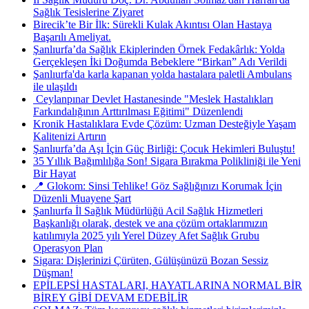
Sağlık Tesislerine Ziyaret
Birecik’te Bir İlk: Sürekli Kulak Akıntısı Olan Hastaya
Başarılı Ameliyat.
Şanlıurfa’da Sağlık Ekiplerinden Örnek Fedakârlık: Yolda
Gerçekleşen İki Doğumda Bebeklere “Birkan” Adı Verildi
Şanlıurfa'da karla kapanan yolda hastalara paletli Ambulans
ile ulaşıldı
​ Ceylanpınar Devlet Hastanesinde "Meslek Hastalıkları
Farkındalığının Arttırılması Eğitimi" Düzenlendi
Kronik Hastalıklara Evde Çözüm: Uzman Desteğiyle Yaşam
Kalitenizi Artırın
Şanlıurfa’da Aşı İçin Güç Birliği: Çocuk Hekimleri Buluştu!
35 Yıllık Bağımlılığa Son! Sigara Bırakma Polikliniği ile Yeni
Bir Hayat
📍 Glokom: Sinsi Tehlike! Göz Sağlığınızı Korumak İçin
Düzenli Muayene Şart
Şanlıurfa İl Sağlık Müdürlüğü Acil Sağlık Hizmetleri
Başkanlığı olarak, destek ve ana çözüm ortaklarımızın
katılımıyla 2025 yılı Yerel Düzey Afet Sağlık Grubu
Operasyon Plan
Sigara: Dişlerinizi Çürüten, Gülüşünüzü Bozan Sessiz
Düşman!
EPİLEPSİ HASTALARI, HAYATLARINA NORMAL BİR
BİREY GİBİ DEVAM EDEBİLİR