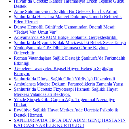
Hilvan’da Ücretsiz Kanser Taramasıyla Erken Teşhise Güçlü
Destek.
Anne Sütünün Gücü: Sağlıklı Bir Gelecek İçin İlk Adım!
Şanlıurfa’da Hastalara Manevi Dokunuş: Umuda Rehberlik
Eden Hizmet
Dünya Hemofili Günü’nde Uzmanından Önemli Mesaj:
“Tedavi Var, Umut Var”
Adıyaman’da ASKOM Bölge Toplantısı Gerçekleştirildi.
Şanlıurfa’da Biyonik Kulak Mucizesi: İki Bebek Sesle Tanıştı
Yenidoğanlarda Göz Dibi Taraması Görme Kaybını
Önleyebilir ​
Roman Vatandaşlara Sağlık Desteği: Şanlıurfa’da Farkındalık
Etkinliği.
​ Gebelere Tavsiyeler: Kişisel Hijyen Bebeğin Sağlığını
Koruyor.
Şanlıurfa’da Dünya Sağlık Günü Yürüyüşü Düzenlendi
Ambulansta Mucize Doğum: Paramediklerin Zamanla Yarışı
Şanlıurfa’da Ücretsiz Fizyoterapi Hizmeti: Sağlıklı Hayat
Merkezi Vatandaşları Bekliyor. ​
Yüzde Şimşek Gibi Çarpan Ağrı: Trigeminal Nevraljiye
Dikkat.
Eyyübiye Sağlıklı Hayat Merkezi’nde Ücretsiz Psikolojik
Destek Hizmeti.
ŞANLIURFA’DA TIPTA DEV ADIM: GENÇ HASTANIN
KALÇASI NAKİLLE KURTULDU!