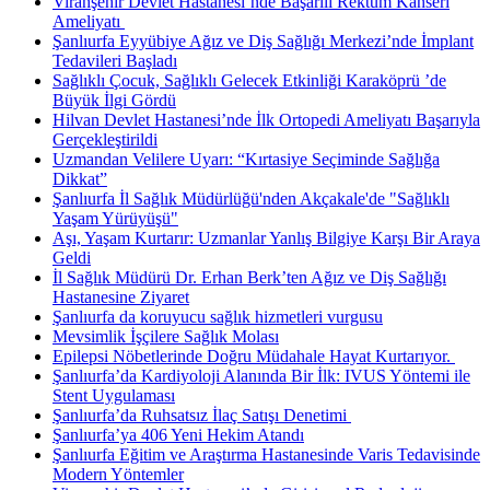
Viranşehir Devlet Hastanesi’nde Başarılı Rektum Kanseri
Ameliyatı ​
Şanlıurfa Eyyübiye Ağız ve Diş Sağlığı Merkezi’nde İmplant
Tedavileri Başladı
Sağlıklı Çocuk, Sağlıklı Gelecek Etkinliği Karaköprü ’de
Büyük İlgi Gördü
Hilvan Devlet Hastanesi’nde İlk Ortopedi Ameliyatı Başarıyla
Gerçekleştirildi
Uzmandan Velilere Uyarı: “Kırtasiye Seçiminde Sağlığa
Dikkat”
Şanlıurfa İl Sağlık Müdürlüğü'nden Akçakale'de "Sağlıklı
Yaşam Yürüyüşü"
Aşı, Yaşam Kurtarır: Uzmanlar Yanlış Bilgiye Karşı Bir Araya
Geldi
İl Sağlık Müdürü Dr. Erhan Berk’ten Ağız ve Diş Sağlığı
Hastanesine Ziyaret
Şanlıurfa da koruyucu sağlık hizmetleri vurgusu
Mevsimlik İşçilere Sağlık Molası
Epilepsi Nöbetlerinde Doğru Müdahale Hayat Kurtarıyor. ​
Şanlıurfa’da Kardiyoloji Alanında Bir İlk: IVUS Yöntemi ile
Stent Uygulaması
Şanlıurfa’da Ruhsatsız İlaç Satışı Denetimi ​
Şanlıurfa’ya 406 Yeni Hekim Atandı
Şanlıurfa Eğitim ve Araştırma Hastanesinde Varis Tedavisinde
Modern Yöntemler