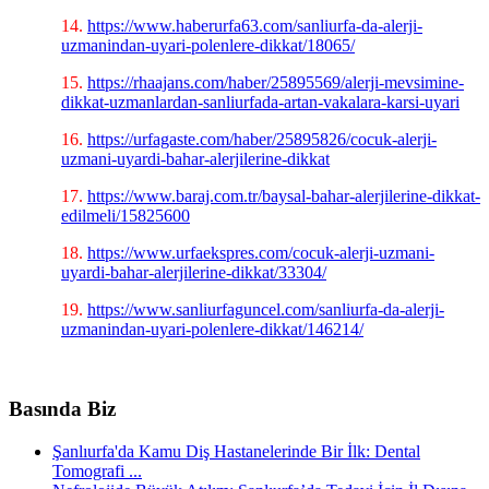
14.
https://www.haberurfa63.com/sanliurfa-da-alerji-
uzmanindan-uyari-polenlere-dikkat/18065/
15.
https://rhaajans.com/haber/25895569/alerji-mevsimine-
dikkat-uzmanlardan-sanliurfada-artan-vakalara-karsi-uyari
16.
https://urfagaste.com/haber/25895826/cocuk-alerji-
uzmani-uyardi-bahar-alerjilerine-dikkat
17.
https://www.baraj.com.tr/baysal-bahar-alerjilerine-dikkat-
edilmeli/15825600
18.
https://www.urfaekspres.com/cocuk-alerji-uzmani-
uyardi-bahar-alerjilerine-dikkat/33304/
19.
https://www.sanliurfaguncel.com/sanliurfa-da-alerji-
uzmanindan-uyari-polenlere-dikkat/146214/
Basında Biz
Şanlıurfa'da Kamu Diş Hastanelerinde Bir İlk: Dental
Tomografi ...