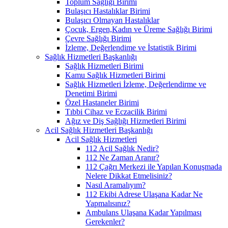
Toplum Sağlığı Birimi
Bulaşıcı Hastalıklar Birimi
Bulaşıcı Olmayan Hastalıklar
Çocuk, Ergen,Kadın ve Üreme Sağlığı Birimi
Çevre Sağlığı Birimi
İzleme, Değerlendime ve İstatistik Birimi
Sağlık Hizmetleri Başkanlığı
Sağlık Hizmetleri Birimi
Kamu Sağlık Hizmetleri Birimi
Sağlık Hizmetleri İzleme, Değerlendirme ve
Denetimi Birimi
Özel Hastaneler Birimi
Tıbbi Cihaz ve Eczacilik Birimi
Ağız ve Diş Sağlığı Hizmetleri Birimi
Acil Sağlık Hizmetleri Başkanlığı
Acil Sağlık Hizmetleri
112 Acil Sağlık Nedir?
112 Ne Zaman Aranır?
112 Çağrı Merkezi ile Yapılan Konuşmada
Nelere Dikkat Etmelisiniz?
Nasıl Aramalıyım?
112 Ekibi Adrese Ulaşana Kadar Ne
Yapmalısınız?
Ambulans Ulaşana Kadar Yapılması
Gerekenler?