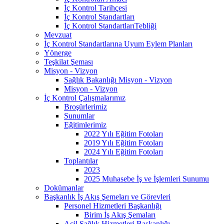
İç Kontrol Tarihçesi
İç Kontrol Standartları
İç Kontrol StandartlarıTebliği
Mevzuat
İç Kontrol Standartlarına Uyum Eylem Planları
Yönerge
Teşkilat Şeması
Misyon - Vizyon
Sağlık Bakanlığı Misyon - Vizyon
Misyon - Vizyon
İç Kontrol Çalışmalarımız
Broşürlerimiz
Sunumlar
Eğitimlerimiz
2022 Yılı Eğitim Fotoları
2019 Yılı Eğitim Fotoları
2024 Yılı Eğitim Fotoları
Toplantılar
2023
2025 Muhasebe İş ve İşlemleri Sunumu
Dokümanlar
Başkanlık İş Akış Şemeları ve Görevleri
Personel Hizmetleri Başkanlığı
Birim İş Akış Şemaları
Acil Sağlık Hizmetleri Başkanlığı