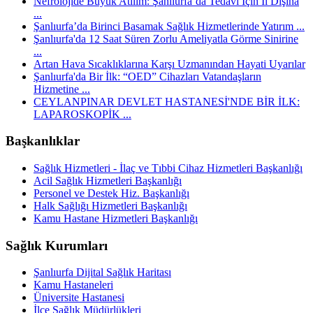
Nefrolojide Büyük Atılım: Şanlıurfa’da Tedavi İçin İl Dışına
...
Şanlıurfa’da Birinci Basamak Sağlık Hizmetlerinde Yatırım ...
Şanlıurfa'da 12 Saat Süren Zorlu Ameliyatla Görme Sinirine
...
Artan Hava Sıcaklıklarına Karşı Uzmanından Hayati Uyarılar
Şanlıurfa'da Bir İlk: “OED” Cihazları Vatandaşların
Hizmetine ...
CEYLANPINAR DEVLET HASTANESİ'NDE BİR İLK:
LAPAROSKOPİK ...
Başkanlıklar
Sağlık Hizmetleri - İlaç ve Tıbbi Cihaz Hizmetleri Başkanlığı
Acil Sağlık Hizmetleri Başkanlığı
Personel ve Destek Hiz. Başkanlığı
Halk Sağlığı Hizmetleri Başkanlığı
Kamu Hastane Hizmetleri Başkanlığı
Sağlık Kurumları
Şanlıurfa Dijital Sağlık Haritası
Kamu Hastaneleri
Üniversite Hastanesi
İlçe Sağlık Müdürlükleri