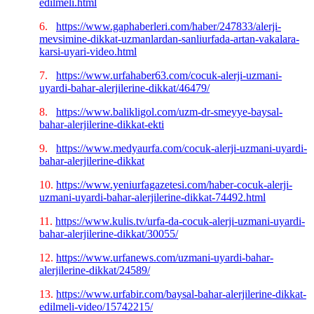
edilmeli.html
6.
https://www.gaphaberleri.com/haber/247833/alerji-
mevsimine-dikkat-uzmanlardan-sanliurfada-artan-vakalara-
karsi-uyari-video.html
7.
https://www.urfahaber63.com/cocuk-alerji-uzmani-
uyardi-bahar-alerjilerine-dikkat/46479/
8.
https://www.balikligol.com/uzm-dr-smeyye-baysal-
bahar-alerjilerine-dikkat-ekti
9.
https://www.medyaurfa.com/cocuk-alerji-uzmani-uyardi-
bahar-alerjilerine-dikkat
10.
https://www.yeniurfagazetesi.com/haber-cocuk-alerji-
uzmani-uyardi-bahar-alerjilerine-dikkat-74492.html
11.
https://www.kulis.tv/urfa-da-cocuk-alerji-uzmani-uyardi-
bahar-alerjilerine-dikkat/30055/
12.
https://www.urfanews.com/uzmani-uyardi-bahar-
alerjilerine-dikkat/24589/
13.
https://www.urfabir.com/baysal-bahar-alerjilerine-dikkat-
edilmeli-video/15742215/