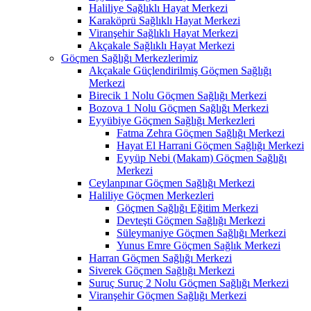
Haliliye Sağlıklı Hayat Merkezi
Karaköprü Sağlıklı Hayat Merkezi
Viranşehir Sağlıklı Hayat Merkezi
Akçakale Sağlıklı Hayat Merkezi
Göçmen Sağlığı Merkezlerimiz
Akçakale Güçlendirilmiş Göçmen Sağlığı
Merkezi
Birecik 1 Nolu Göçmen Sağlığı Merkezi
Bozova 1 Nolu Göçmen Sağlığı Merkezi
Eyyübiye Göçmen Sağlığı Merkezleri
Fatma Zehra Göçmen Sağlığı Merkezi
Hayat El Harrani Göçmen Sağlığı Merkezi
Eyyüp Nebi (Makam) Göçmen Sağlığı
Merkezi
Ceylanpınar Göçmen Sağlığı Merkezi
Haliliye Göçmen Merkezleri
Göçmen Sağlığı Eğitim Merkezi
Devteşti Göçmen Sağlığı Merkezi
Süleymaniye Göçmen Sağlığı Merkezi
Yunus Emre Göçmen Sağlık Merkezi
Harran Göçmen Sağlığı Merkezi
Siverek Göçmen Sağlığı Merkezi
Suruç Suruç 2 Nolu Göçmen Sağlığı Merkezi
Viranşehir Göçmen Sağlığı Merkezi