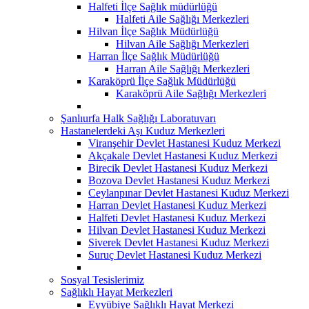
Halfeti İlçe Sağlık müdürlüğü
Halfeti Aile Sağlığı Merkezleri
Hilvan İlçe Sağlık Müdürlüğü
Hilvan Aile Sağlığı Merkezleri
Harran İlçe Sağlık Müdürlüğü
Harran Aile Sağlığı Merkezleri
Karaköprü İlçe Sağlık Müdürlüğü
Karaköprü Aile Sağlığı Merkezleri
Şanlıurfa Halk Sağlığı Laboratuvarı
Hastanelerdeki Aşı Kuduz Merkezleri
Viranşehir Devlet Hastanesi Kuduz Merkezi
Akçakale Devlet Hastanesi Kuduz Merkezi
Birecik Devlet Hastanesi Kuduz Merkezi
Bozova Devlet Hastanesi Kuduz Merkezi
Ceylanpınar Devlet Hastanesi Kuduz Merkezi
Harran Devlet Hastanesi Kuduz Merkezi
Halfeti Devlet Hastanesi Kuduz Merkezi
Hilvan Devlet Hastanesi Kuduz Merkezi
Siverek Devlet Hastanesi Kuduz Merkezi
Suruç Devlet Hastanesi Kuduz Merkezi
Sosyal Tesislerimiz
Sağlıklı Hayat Merkezleri
Eyyübiye Sağlıklı Hayat Merkezi