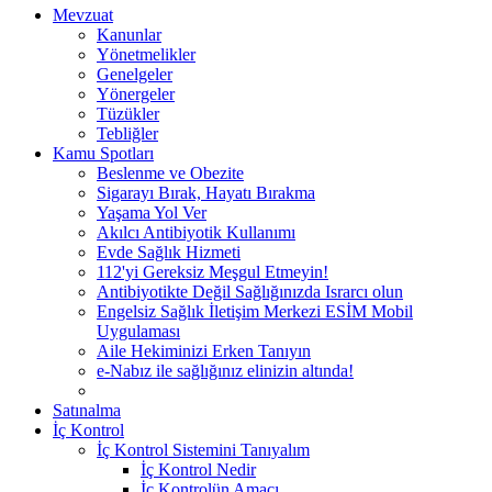
Mevzuat
Kanunlar
Yönetmelikler
Genelgeler
Yönergeler
Tüzükler
Tebliğler
Kamu Spotları
Beslenme ve Obezite
Sigarayı Bırak, Hayatı Bırakma
Yaşama Yol Ver
Akılcı Antibiyotik Kullanımı
Evde Sağlık Hizmeti
112'yi Gereksiz Meşgul Etmeyin!
Antibiyotikte Değil Sağlığınızda Israrcı olun
Engelsiz Sağlık İletişim Merkezi ESİM Mobil
Uygulaması
Aile Hekiminizi Erken Tanıyın
e-Nabız ile sağlığınız elinizin altında!
Satınalma
İç Kontrol
İç Kontrol Sistemini Tanıyalım
İç Kontrol Nedir
İç Kontrolün Amacı