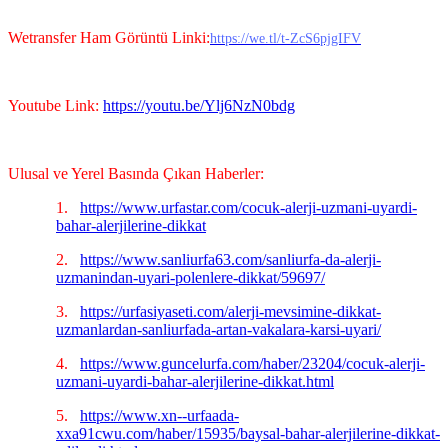
Wetransfer Ham Görüntü Linki:
https://we.tl/t-ZcS6pjgIFV
Youtube Link:
https://youtu.be/Ylj6NzN0bdg
Ulusal ve Yerel Basında Çıkan Haberler:
1.
https://www.urfastar.com/cocuk-alerji-uzmani-uyardi-
bahar-alerjilerine-dikkat
2.
https://www.sanliurfa63.com/sanliurfa-da-alerji-
uzmanindan-uyari-polenlere-dikkat/59697/
3.
https://urfasiyaseti.com/alerji-mevsimine-dikkat-
uzmanlardan-sanliurfada-artan-vakalara-karsi-uyari/
4.
https://www.guncelurfa.com/haber/23204/cocuk-alerji-
uzmani-uyardi-bahar-alerjilerine-dikkat.html
5.
https://www.xn--urfaada-
xxa91cwu.com/haber/15935/baysal-bahar-alerjilerine-dikkat-