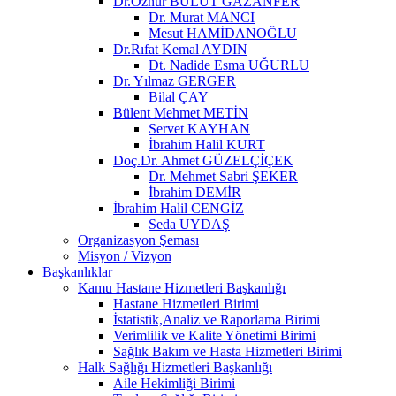
Dr.Öznur BULUT GAZANFER
Dr. Murat MANCI
Mesut HAMİDANOĞLU
Dr.Rıfat Kemal AYDIN
Dt. Nadide Esma UĞURLU
Dr. Yılmaz GERGER
Bilal ÇAY
Bülent Mehmet METİN
Servet KAYHAN
İbrahim Halil KURT
Doç.Dr. Ahmet GÜZELÇİÇEK
Dr. Mehmet Sabri ŞEKER
İbrahim DEMİR
İbrahim Halil CENGİZ
Seda UYDAŞ
Organizasyon Şeması
Misyon / Vizyon
Başkanlıklar
Kamu Hastane Hizmetleri Başkanlığı
Hastane Hizmetleri Birimi
İstatistik,Analiz ve Raporlama Birimi
Verimlilik ve Kalite Yönetimi Birimi
Sağlık Bakım ve Hasta Hizmetleri Birimi
Halk Sağlığı Hizmetleri Başkanlığı
Aile Hekimliği Birimi