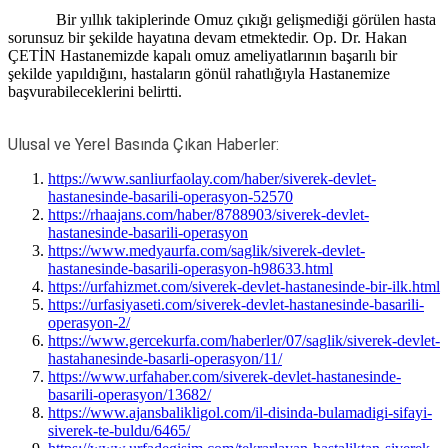
Bir yıllık takiplerinde Omuz çıkığı gelişmediği görülen hasta
sorunsuz bir şekilde hayatına devam etmektedir. Op. Dr. Hakan
ÇETİN Hastanemizde kapalı omuz ameliyatlarının başarılı bir
şekilde yapıldığını, hastaların gönül rahatlığıyla Hastanemize
başvurabileceklerini belirtti.
Ulusal ve Yerel Basında Çıkan Haberler:
https://www.sanliurfaolay.com/haber/siverek-devlet-
hastanesinde-basarili-operasyon-52570
https://rhaajans.com/haber/8788903/siverek-devlet-
hastanesinde-basarili-operasyon
https://www.medyaurfa.com/saglik/siverek-devlet-
hastanesinde-basarili-operasyon-h98633.html
https://urfahizmet.com/siverek-devlet-hastanesinde-bir-ilk.html
https://urfasiyaseti.com/siverek-devlet-hastanesinde-basarili-
operasyon-2/
https://www.gercekurfa.com/haberler/07/saglik/siverek-devlet-
hastahanesinde-basarli-operasyon/11/
https://www.urfahaber.com/siverek-devlet-hastanesinde-
basarili-operasyon/13682/
https://www.ajansbalikligol.com/il-disinda-bulamadigi-sifayi-
siverek-te-buldu/6465/