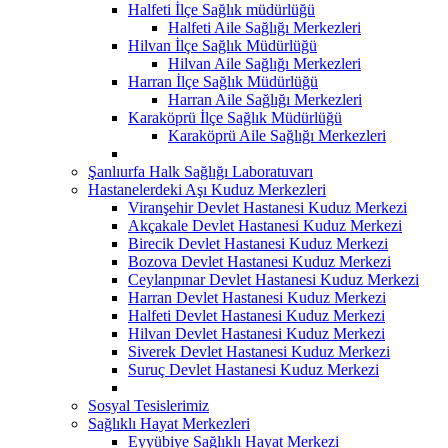
Halfeti İlçe Sağlık müdürlüğü
Halfeti Aile Sağlığı Merkezleri
Hilvan İlçe Sağlık Müdürlüğü
Hilvan Aile Sağlığı Merkezleri
Harran İlçe Sağlık Müdürlüğü
Harran Aile Sağlığı Merkezleri
Karaköprü İlçe Sağlık Müdürlüğü
Karaköprü Aile Sağlığı Merkezleri
Şanlıurfa Halk Sağlığı Laboratuvarı
Hastanelerdeki Aşı Kuduz Merkezleri
Viranşehir Devlet Hastanesi Kuduz Merkezi
Akçakale Devlet Hastanesi Kuduz Merkezi
Birecik Devlet Hastanesi Kuduz Merkezi
Bozova Devlet Hastanesi Kuduz Merkezi
Ceylanpınar Devlet Hastanesi Kuduz Merkezi
Harran Devlet Hastanesi Kuduz Merkezi
Halfeti Devlet Hastanesi Kuduz Merkezi
Hilvan Devlet Hastanesi Kuduz Merkezi
Siverek Devlet Hastanesi Kuduz Merkezi
Suruç Devlet Hastanesi Kuduz Merkezi
Sosyal Tesislerimiz
Sağlıklı Hayat Merkezleri
Eyyübiye Sağlıklı Hayat Merkezi