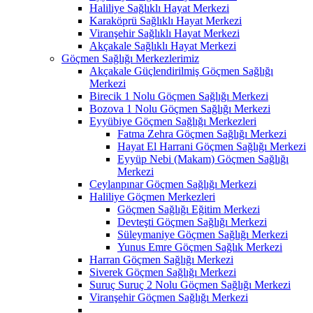
Haliliye Sağlıklı Hayat Merkezi
Karaköprü Sağlıklı Hayat Merkezi
Viranşehir Sağlıklı Hayat Merkezi
Akçakale Sağlıklı Hayat Merkezi
Göçmen Sağlığı Merkezlerimiz
Akçakale Güçlendirilmiş Göçmen Sağlığı
Merkezi
Birecik 1 Nolu Göçmen Sağlığı Merkezi
Bozova 1 Nolu Göçmen Sağlığı Merkezi
Eyyübiye Göçmen Sağlığı Merkezleri
Fatma Zehra Göçmen Sağlığı Merkezi
Hayat El Harrani Göçmen Sağlığı Merkezi
Eyyüp Nebi (Makam) Göçmen Sağlığı
Merkezi
Ceylanpınar Göçmen Sağlığı Merkezi
Haliliye Göçmen Merkezleri
Göçmen Sağlığı Eğitim Merkezi
Devteşti Göçmen Sağlığı Merkezi
Süleymaniye Göçmen Sağlığı Merkezi
Yunus Emre Göçmen Sağlık Merkezi
Harran Göçmen Sağlığı Merkezi
Siverek Göçmen Sağlığı Merkezi
Suruç Suruç 2 Nolu Göçmen Sağlığı Merkezi
Viranşehir Göçmen Sağlığı Merkezi