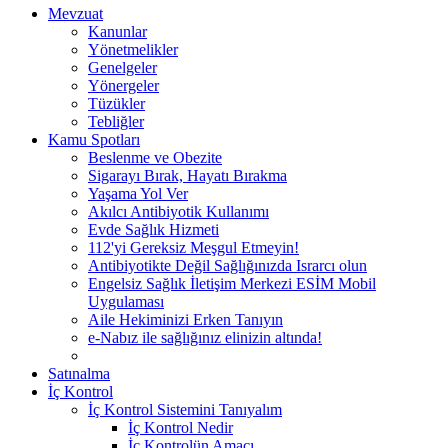
Mevzuat
Kanunlar
Yönetmelikler
Genelgeler
Yönergeler
Tüzükler
Tebliğler
Kamu Spotları
Beslenme ve Obezite
Sigarayı Bırak, Hayatı Bırakma
Yaşama Yol Ver
Akılcı Antibiyotik Kullanımı
Evde Sağlık Hizmeti
112'yi Gereksiz Meşgul Etmeyin!
Antibiyotikte Değil Sağlığınızda Israrcı olun
Engelsiz Sağlık İletişim Merkezi ESİM Mobil
Uygulaması
Aile Hekiminizi Erken Tanıyın
e-Nabız ile sağlığınız elinizin altında!
Satınalma
İç Kontrol
İç Kontrol Sistemini Tanıyalım
İç Kontrol Nedir
İç Kontrolün Amacı