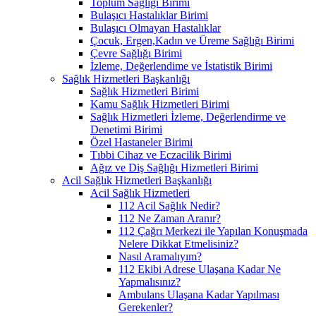
Toplum Sağlığı Birimi
Bulaşıcı Hastalıklar Birimi
Bulaşıcı Olmayan Hastalıklar
Çocuk, Ergen,Kadın ve Üreme Sağlığı Birimi
Çevre Sağlığı Birimi
İzleme, Değerlendime ve İstatistik Birimi
Sağlık Hizmetleri Başkanlığı
Sağlık Hizmetleri Birimi
Kamu Sağlık Hizmetleri Birimi
Sağlık Hizmetleri İzleme, Değerlendirme ve
Denetimi Birimi
Özel Hastaneler Birimi
Tıbbi Cihaz ve Eczacilik Birimi
Ağız ve Diş Sağlığı Hizmetleri Birimi
Acil Sağlık Hizmetleri Başkanlığı
Acil Sağlık Hizmetleri
112 Acil Sağlık Nedir?
112 Ne Zaman Aranır?
112 Çağrı Merkezi ile Yapılan Konuşmada
Nelere Dikkat Etmelisiniz?
Nasıl Aramalıyım?
112 Ekibi Adrese Ulaşana Kadar Ne
Yapmalısınız?
Ambulans Ulaşana Kadar Yapılması
Gerekenler?