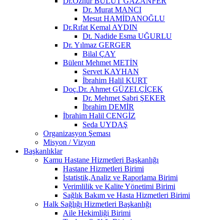
Dr.Öznur BULUT GAZANFER
Dr. Murat MANCI
Mesut HAMİDANOĞLU
Dr.Rıfat Kemal AYDIN
Dt. Nadide Esma UĞURLU
Dr. Yılmaz GERGER
Bilal ÇAY
Bülent Mehmet METİN
Servet KAYHAN
İbrahim Halil KURT
Doç.Dr. Ahmet GÜZELÇİÇEK
Dr. Mehmet Sabri ŞEKER
İbrahim DEMİR
İbrahim Halil CENGİZ
Seda UYDAŞ
Organizasyon Şeması
Misyon / Vizyon
Başkanlıklar
Kamu Hastane Hizmetleri Başkanlığı
Hastane Hizmetleri Birimi
İstatistik,Analiz ve Raporlama Birimi
Verimlilik ve Kalite Yönetimi Birimi
Sağlık Bakım ve Hasta Hizmetleri Birimi
Halk Sağlığı Hizmetleri Başkanlığı
Aile Hekimliği Birimi