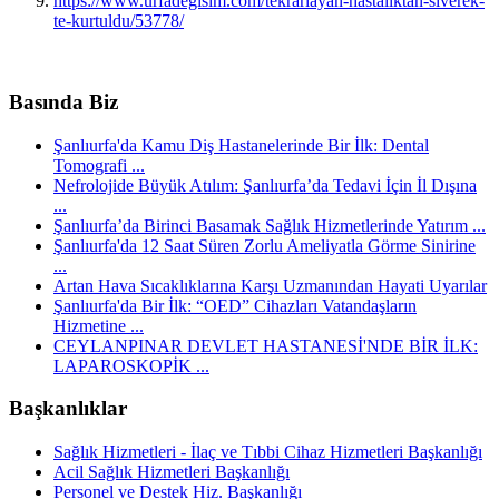
https://www.urfadegisim.com/tekrarlayan-hastaliktan-siverek-
te-kurtuldu/53778/
Basında Biz
Şanlıurfa'da Kamu Diş Hastanelerinde Bir İlk: Dental
Tomografi ...
Nefrolojide Büyük Atılım: Şanlıurfa’da Tedavi İçin İl Dışına
...
Şanlıurfa’da Birinci Basamak Sağlık Hizmetlerinde Yatırım ...
Şanlıurfa'da 12 Saat Süren Zorlu Ameliyatla Görme Sinirine
...
Artan Hava Sıcaklıklarına Karşı Uzmanından Hayati Uyarılar
Şanlıurfa'da Bir İlk: “OED” Cihazları Vatandaşların
Hizmetine ...
CEYLANPINAR DEVLET HASTANESİ'NDE BİR İLK:
LAPAROSKOPİK ...
Başkanlıklar
Sağlık Hizmetleri - İlaç ve Tıbbi Cihaz Hizmetleri Başkanlığı
Acil Sağlık Hizmetleri Başkanlığı
Personel ve Destek Hiz. Başkanlığı