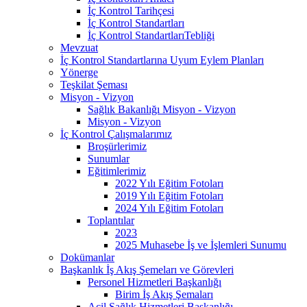
İç Kontrol Tarihçesi
İç Kontrol Standartları
İç Kontrol StandartlarıTebliği
Mevzuat
İç Kontrol Standartlarına Uyum Eylem Planları
Yönerge
Teşkilat Şeması
Misyon - Vizyon
Sağlık Bakanlığı Misyon - Vizyon
Misyon - Vizyon
İç Kontrol Çalışmalarımız
Broşürlerimiz
Sunumlar
Eğitimlerimiz
2022 Yılı Eğitim Fotoları
2019 Yılı Eğitim Fotoları
2024 Yılı Eğitim Fotoları
Toplantılar
2023
2025 Muhasebe İş ve İşlemleri Sunumu
Dokümanlar
Başkanlık İş Akış Şemeları ve Görevleri
Personel Hizmetleri Başkanlığı
Birim İş Akış Şemaları
Acil Sağlık Hizmetleri Başkanlığı