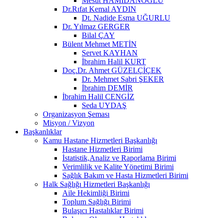
Mesut HAMİDANOĞLU
Dr.Rıfat Kemal AYDIN
Dt. Nadide Esma UĞURLU
Dr. Yılmaz GERGER
Bilal ÇAY
Bülent Mehmet METİN
Servet KAYHAN
İbrahim Halil KURT
Doç.Dr. Ahmet GÜZELÇİÇEK
Dr. Mehmet Sabri ŞEKER
İbrahim DEMİR
İbrahim Halil CENGİZ
Seda UYDAŞ
Organizasyon Şeması
Misyon / Vizyon
Başkanlıklar
Kamu Hastane Hizmetleri Başkanlığı
Hastane Hizmetleri Birimi
İstatistik,Analiz ve Raporlama Birimi
Verimlilik ve Kalite Yönetimi Birimi
Sağlık Bakım ve Hasta Hizmetleri Birimi
Halk Sağlığı Hizmetleri Başkanlığı
Aile Hekimliği Birimi
Toplum Sağlığı Birimi
Bulaşıcı Hastalıklar Birimi