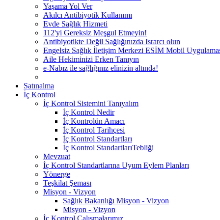
Yaşama Yol Ver
Akılcı Antibiyotik Kullanımı
Evde Sağlık Hizmeti
112'yi Gereksiz Meşgul Etmeyin!
Antibiyotikte Değil Sağlığınızda Israrcı olun
Engelsiz Sağlık İletişim Merkezi ESİM Mobil Uygulama
Aile Hekiminizi Erken Tanıyın
e-Nabız ile sağlığınız elinizin altında!
Satınalma
İç Kontrol
İç Kontrol Sistemini Tanıyalım
İç Kontrol Nedir
İç Kontrolün Amacı
İç Kontrol Tarihçesi
İç Kontrol Standartları
İç Kontrol StandartlarıTebliği
Mevzuat
İç Kontrol Standartlarına Uyum Eylem Planları
Yönerge
Teşkilat Şeması
Misyon - Vizyon
Sağlık Bakanlığı Misyon - Vizyon
Misyon - Vizyon
İç Kontrol Çalışmalarımız