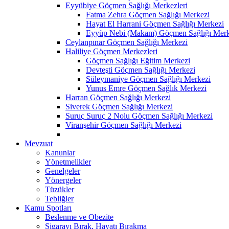
Eyyübiye Göçmen Sağlığı Merkezleri
Fatma Zehra Göçmen Sağlığı Merkezi
Hayat El Harrani Göçmen Sağlığı Merkezi
Eyyüp Nebi (Makam) Göçmen Sağlığı Merk
Ceylanpınar Göçmen Sağlığı Merkezi
Haliliye Göçmen Merkezleri
Göçmen Sağlığı Eğitim Merkezi
Devteşti Göçmen Sağlığı Merkezi
Süleymaniye Göçmen Sağlığı Merkezi
Yunus Emre Göçmen Sağlık Merkezi
Harran Göçmen Sağlığı Merkezi
Siverek Göçmen Sağlığı Merkezi
Suruç Suruç 2 Nolu Göçmen Sağlığı Merkezi
Viranşehir Göçmen Sağlığı Merkezi
Mevzuat
Kanunlar
Yönetmelikler
Genelgeler
Yönergeler
Tüzükler
Tebliğler
Kamu Spotları
Beslenme ve Obezite
Sigarayı Bırak, Hayatı Bırakma