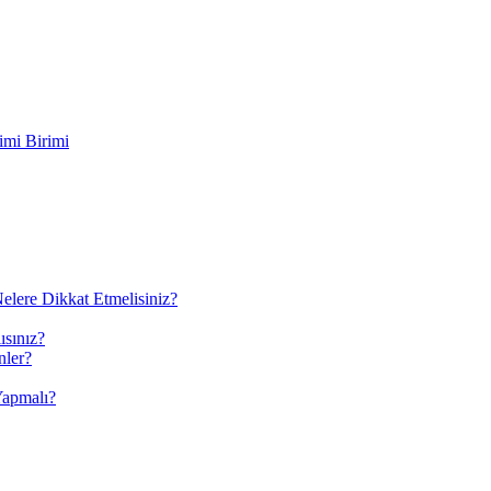
imi Birimi
elere Dikkat Etmelisiniz?
ısınız?
nler?
Yapmalı?