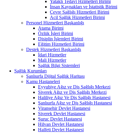
Yataklı Tedavi Hzimetleri Birimi
İnsan Kaynakları ve İstatistik Birimi
Çevre Sağlığı Hizmetleri Birimi
Acil Sağlık Hizmetleri Birimi
Personel Hizmetleri Başkanlığı
Atama Birimi
Özlük İşleri Birimi
Disiplin İşlemleri Birimi
Eğitim Hizmetleri Birimi
Destek Hizmetleri Başkanlığı
İdari Hizmetler
Mali Hizmetler
Sağlık Bilgi Sistemleri
Sağlık Kurumları
Şanlıurfa Dijital Sağlık Haritası
Kamu Hastaneleri
Eyyubiye Ağız ve Diş Sağlığı Merkezi
Siverek Ağız ve Diş Sağlığı Merkezi
Haliliye Ağız Ve Diş Sağlığı Hastanesi
Şanlıurfa Ağız ve Diş Sağlığı Hastanesi
Viransehir Devlet Hastanesi
Siverek Devlet Hastanesi
Suruç Devlet Hastanesi
Hilvan Devlet Hastanesi
Halfeti Devlet Hastanesi