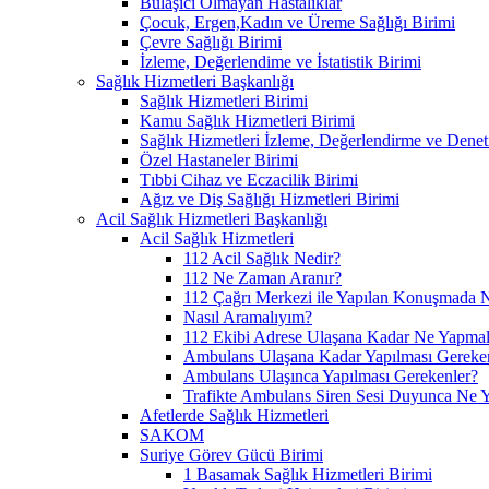
Bulaşıcı Olmayan Hastalıklar
Çocuk, Ergen,Kadın ve Üreme Sağlığı Birimi
Çevre Sağlığı Birimi
İzleme, Değerlendime ve İstatistik Birimi
Sağlık Hizmetleri Başkanlığı
Sağlık Hizmetleri Birimi
Kamu Sağlık Hizmetleri Birimi
Sağlık Hizmetleri İzleme, Değerlendirme ve Denet
Özel Hastaneler Birimi
Tıbbi Cihaz ve Eczacilik Birimi
Ağız ve Diş Sağlığı Hizmetleri Birimi
Acil Sağlık Hizmetleri Başkanlığı
Acil Sağlık Hizmetleri
112 Acil Sağlık Nedir?
112 Ne Zaman Aranır?
112 Çağrı Merkezi ile Yapılan Konuşmada N
Nasıl Aramalıyım?
112 Ekibi Adrese Ulaşana Kadar Ne Yapmal
Ambulans Ulaşana Kadar Yapılması Gereke
Ambulans Ulaşınca Yapılması Gerekenler?
Trafikte Ambulans Siren Sesi Duyunca Ne 
Afetlerde Sağlık Hizmetleri
SAKOM
Suriye Görev Gücü Birimi
1 Basamak Sağlık Hizmetleri Birimi