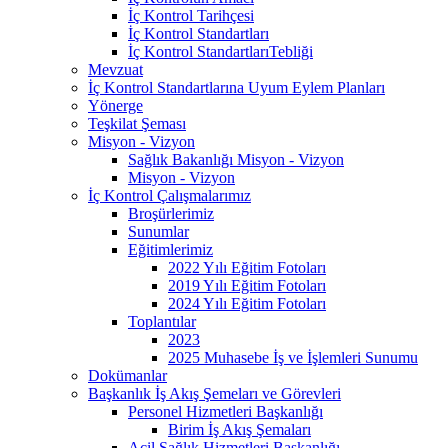
İç Kontrol Tarihçesi
İç Kontrol Standartları
İç Kontrol StandartlarıTebliği
Mevzuat
İç Kontrol Standartlarına Uyum Eylem Planları
Yönerge
Teşkilat Şeması
Misyon - Vizyon
Sağlık Bakanlığı Misyon - Vizyon
Misyon - Vizyon
İç Kontrol Çalışmalarımız
Broşürlerimiz
Sunumlar
Eğitimlerimiz
2022 Yılı Eğitim Fotoları
2019 Yılı Eğitim Fotoları
2024 Yılı Eğitim Fotoları
Toplantılar
2023
2025 Muhasebe İş ve İşlemleri Sunumu
Dokümanlar
Başkanlık İş Akış Şemeları ve Görevleri
Personel Hizmetleri Başkanlığı
Birim İş Akış Şemaları
Acil Sağlık Hizmetleri Başkanlığı