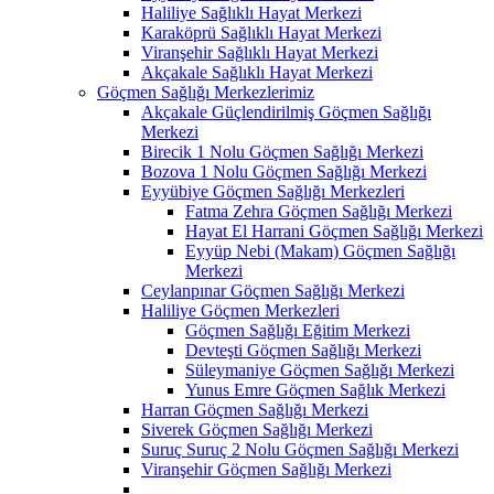
Haliliye Sağlıklı Hayat Merkezi
Karaköprü Sağlıklı Hayat Merkezi
Viranşehir Sağlıklı Hayat Merkezi
Akçakale Sağlıklı Hayat Merkezi
Göçmen Sağlığı Merkezlerimiz
Akçakale Güçlendirilmiş Göçmen Sağlığı
Merkezi
Birecik 1 Nolu Göçmen Sağlığı Merkezi
Bozova 1 Nolu Göçmen Sağlığı Merkezi
Eyyübiye Göçmen Sağlığı Merkezleri
Fatma Zehra Göçmen Sağlığı Merkezi
Hayat El Harrani Göçmen Sağlığı Merkezi
Eyyüp Nebi (Makam) Göçmen Sağlığı
Merkezi
Ceylanpınar Göçmen Sağlığı Merkezi
Haliliye Göçmen Merkezleri
Göçmen Sağlığı Eğitim Merkezi
Devteşti Göçmen Sağlığı Merkezi
Süleymaniye Göçmen Sağlığı Merkezi
Yunus Emre Göçmen Sağlık Merkezi
Harran Göçmen Sağlığı Merkezi
Siverek Göçmen Sağlığı Merkezi
Suruç Suruç 2 Nolu Göçmen Sağlığı Merkezi
Viranşehir Göçmen Sağlığı Merkezi