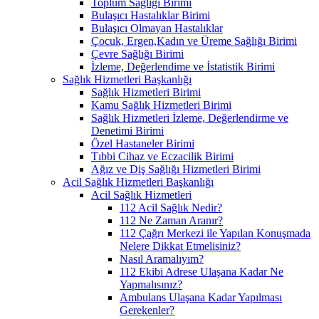
Toplum Sağlığı Birimi
Bulaşıcı Hastalıklar Birimi
Bulaşıcı Olmayan Hastalıklar
Çocuk, Ergen,Kadın ve Üreme Sağlığı Birimi
Çevre Sağlığı Birimi
İzleme, Değerlendime ve İstatistik Birimi
Sağlık Hizmetleri Başkanlığı
Sağlık Hizmetleri Birimi
Kamu Sağlık Hizmetleri Birimi
Sağlık Hizmetleri İzleme, Değerlendirme ve
Denetimi Birimi
Özel Hastaneler Birimi
Tıbbi Cihaz ve Eczacilik Birimi
Ağız ve Diş Sağlığı Hizmetleri Birimi
Acil Sağlık Hizmetleri Başkanlığı
Acil Sağlık Hizmetleri
112 Acil Sağlık Nedir?
112 Ne Zaman Aranır?
112 Çağrı Merkezi ile Yapılan Konuşmada
Nelere Dikkat Etmelisiniz?
Nasıl Aramalıyım?
112 Ekibi Adrese Ulaşana Kadar Ne
Yapmalısınız?
Ambulans Ulaşana Kadar Yapılması
Gerekenler?