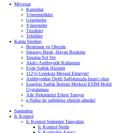
Mevzuat
Kanunlar
Yönetmelikler
Genelgeler
Yönergeler
Tüzükler
Tebliğler
Kamu Spotları
Beslenme ve Obezite
Sigarayı Bırak, Hayatı Bırakma
Yaşama Yol Ver
Akılcı Antibiyotik Kullanımı
Evde Sağlık Hizmeti
112'yi Gereksiz Meşgul Etmeyin!
Antibiyotikte Değil Sağlığınızda Israrcı olun
Engelsiz Sağlık İletişim Merkezi ESİM Mobil
Uygulaması
Aile Hekiminizi Erken Tanıyın
e-Nabız ile sağlığınız elinizin altında!
Satınalma
İç Kontrol
İç Kontrol Sistemini Tanıyalım
İç Kontrol Nedir
İç Kontrolün Amacı