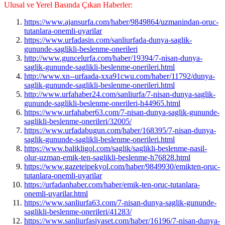
Ulusal ve Yerel Basında Çıkan Haberler:
https://www.ajansurfa.com/haber/9849864/uzmanindan-oruc-
tutanlara-onemli-uyarilar
https://www.urfadasin.com/sanliurfada-dunya-saglik-
gununde-saglikli-beslenme-onerileri
http://www.guncelurfa.com/haber/19394/7-nisan-dunya-
saglik-gununde-saglikli-beslenme-onerileri.html
http://www.xn--urfaada-xxa91cwu.com/haber/11792/dunya-
saglik-gununde-saglikli-beslenme-onerileri.html
http://www.urfahaber24.com/sanliurfa/7-nisan-dunya-saglik-
gununde-saglikli-beslenme-onerileri-h44965.html
https://www.urfahaber63.com/7-nisan-dunya-saglik-gununde-
saglikli-beslenme-onerileri/32005/
https://www.urfadabugun.com/haber/168395/7-nisan-dunya-
saglik-gununde-saglikli-beslenme-onerileri.html
https://www.balikligol.com/saglik/saglikli-beslenme-nasil-
olur-uzman-emik-ten-saglikli-beslenme-h76828.html
https://www.gazeteipekyol.com/haber/9849930/emikten-oruc-
tutanlara-onemli-uyarilar
https://urfadanhaber.com/haber/emik-ten-oruc-tutanlara-
onemli-uyarilar.html
https://www.sanliurfa63.com/7-nisan-dunya-saglik-gununde-
saglikli-beslenme-onerileri/41283/
https://www.sanliurfasiyaset.com/haber/16196/7-nisan-dunya-