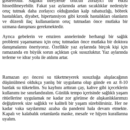
gösterebilir. Sağlıklı bireylerde orucun zorlayıcı bir etkisi
hissedilmeyebilir. Fakat yaz aylarında artan sıcaklıklar nedeniyle
oruç tutmak daha zorlayıcı olduğundan kalp rahatsızlığı, böbrek
hastalıkları, diyabet, hipertansiyon gibi kronik hastalıkları olanların
ve düzenli ilaç kullananların oruç tutmadan önce mutlaka bir
uzmana danışması gerekmektedir.
Ayrıca gebelerin ve emziren annelerinde herhangi bir sağlık
problemi yaşamaması için oruç tutmadan önce mutlaka bir doktora
danışmalarını öneriyoruz. Özellikle yaz aylarında birçok kişi için
ramazanda en büyük sorun açlıktan çok susuzluktur. Yaz aylarında
terleme ve idrar yolu ile atılımı artar.
Ramazan ayı öncesi su tüketmeyerek susuzluğa alışılacağının
düşünülmesi oldukça yanlış bir uygulama olup günde en az 8-10
bardak su tüketelim. Su kaybını arttıran çay, kahve gibi içeceklerin
kullanımı ise sınırlandıralım. Günlük tempo içerisinde sağlıklı yaşam
ritüellerine uygulamak ne kadar zor görünse de alışkanlıklarımızı
değiştirerek size sağlıklı ve kaliteli bir yaşam sürebilirsiniz. Her ne
kadar vaka sayılarımız azalsa da pandemi hala devam etmekte.
Kapalı ve kalabalık ortamlarda maske, mesafe ve hijyen kurallarına
uyalım.