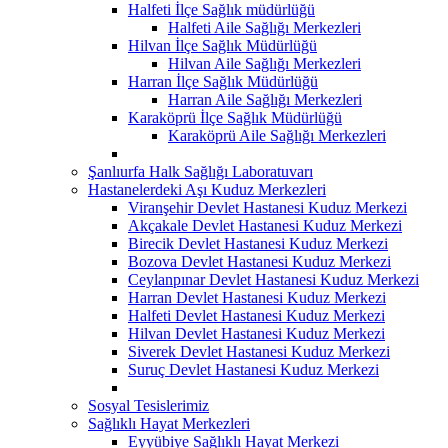
Halfeti İlçe Sağlık müdürlüğü
Halfeti Aile Sağlığı Merkezleri
Hilvan İlçe Sağlık Müdürlüğü
Hilvan Aile Sağlığı Merkezleri
Harran İlçe Sağlık Müdürlüğü
Harran Aile Sağlığı Merkezleri
Karaköprü İlçe Sağlık Müdürlüğü
Karaköprü Aile Sağlığı Merkezleri
Şanlıurfa Halk Sağlığı Laboratuvarı
Hastanelerdeki Aşı Kuduz Merkezleri
Viranşehir Devlet Hastanesi Kuduz Merkezi
Akçakale Devlet Hastanesi Kuduz Merkezi
Birecik Devlet Hastanesi Kuduz Merkezi
Bozova Devlet Hastanesi Kuduz Merkezi
Ceylanpınar Devlet Hastanesi Kuduz Merkezi
Harran Devlet Hastanesi Kuduz Merkezi
Halfeti Devlet Hastanesi Kuduz Merkezi
Hilvan Devlet Hastanesi Kuduz Merkezi
Siverek Devlet Hastanesi Kuduz Merkezi
Suruç Devlet Hastanesi Kuduz Merkezi
Sosyal Tesislerimiz
Sağlıklı Hayat Merkezleri
Eyyübiye Sağlıklı Hayat Merkezi