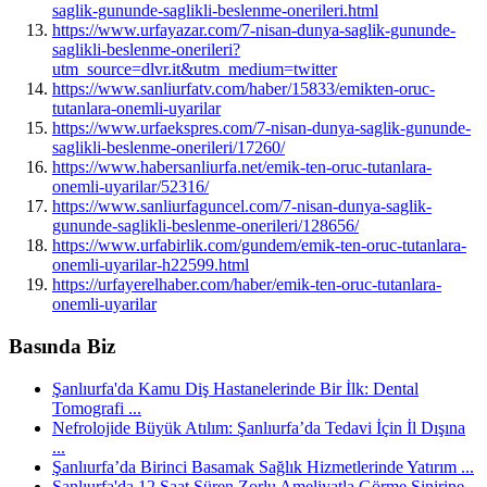
saglik-gununde-saglikli-beslenme-onerileri.html
https://www.urfayazar.com/7-nisan-dunya-saglik-gununde-
saglikli-beslenme-onerileri?
utm_source=dlvr.it&utm_medium=twitter
https://www.sanliurfatv.com/haber/15833/emikten-oruc-
tutanlara-onemli-uyarilar
https://www.urfaekspres.com/7-nisan-dunya-saglik-gununde-
saglikli-beslenme-onerileri/17260/
https://www.habersanliurfa.net/emik-ten-oruc-tutanlara-
onemli-uyarilar/52316/
https://www.sanliurfaguncel.com/7-nisan-dunya-saglik-
gununde-saglikli-beslenme-onerileri/128656/
https://www.urfabirlik.com/gundem/emik-ten-oruc-tutanlara-
onemli-uyarilar-h22599.html
https://urfayerelhaber.com/haber/emik-ten-oruc-tutanlara-
onemli-uyarilar
Basında Biz
Şanlıurfa'da Kamu Diş Hastanelerinde Bir İlk: Dental
Tomografi ...
Nefrolojide Büyük Atılım: Şanlıurfa’da Tedavi İçin İl Dışına
...
Şanlıurfa’da Birinci Basamak Sağlık Hizmetlerinde Yatırım ...
Şanlıurfa'da 12 Saat Süren Zorlu Ameliyatla Görme Sinirine