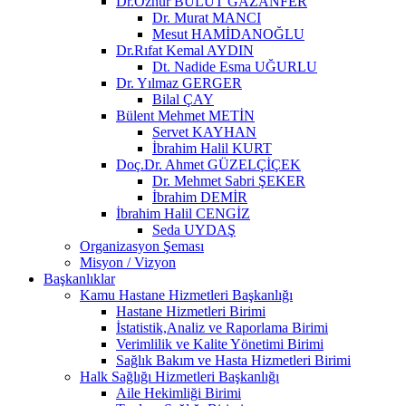
Dr.Öznur BULUT GAZANFER
Dr. Murat MANCI
Mesut HAMİDANOĞLU
Dr.Rıfat Kemal AYDIN
Dt. Nadide Esma UĞURLU
Dr. Yılmaz GERGER
Bilal ÇAY
Bülent Mehmet METİN
Servet KAYHAN
İbrahim Halil KURT
Doç.Dr. Ahmet GÜZELÇİÇEK
Dr. Mehmet Sabri ŞEKER
İbrahim DEMİR
İbrahim Halil CENGİZ
Seda UYDAŞ
Organizasyon Şeması
Misyon / Vizyon
Başkanlıklar
Kamu Hastane Hizmetleri Başkanlığı
Hastane Hizmetleri Birimi
İstatistik,Analiz ve Raporlama Birimi
Verimlilik ve Kalite Yönetimi Birimi
Sağlık Bakım ve Hasta Hizmetleri Birimi
Halk Sağlığı Hizmetleri Başkanlığı
Aile Hekimliği Birimi