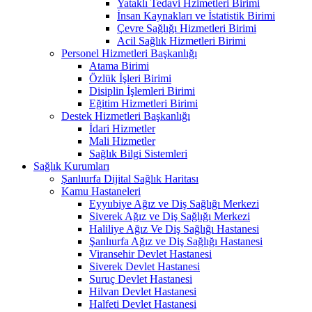
Yataklı Tedavi Hzimetleri Birimi
İnsan Kaynakları ve İstatistik Birimi
Çevre Sağlığı Hizmetleri Birimi
Acil Sağlık Hizmetleri Birimi
Personel Hizmetleri Başkanlığı
Atama Birimi
Özlük İşleri Birimi
Disiplin İşlemleri Birimi
Eğitim Hizmetleri Birimi
Destek Hizmetleri Başkanlığı
İdari Hizmetler
Mali Hizmetler
Sağlık Bilgi Sistemleri
Sağlık Kurumları
Şanlıurfa Dijital Sağlık Haritası
Kamu Hastaneleri
Eyyubiye Ağız ve Diş Sağlığı Merkezi
Siverek Ağız ve Diş Sağlığı Merkezi
Haliliye Ağız Ve Diş Sağlığı Hastanesi
Şanlıurfa Ağız ve Diş Sağlığı Hastanesi
Viransehir Devlet Hastanesi
Siverek Devlet Hastanesi
Suruç Devlet Hastanesi
Hilvan Devlet Hastanesi
Halfeti Devlet Hastanesi