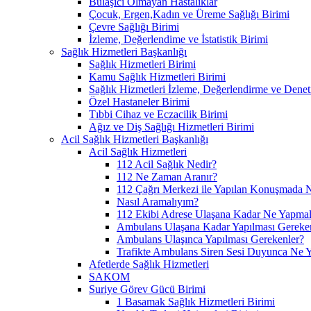
Bulaşıcı Olmayan Hastalıklar
Çocuk, Ergen,Kadın ve Üreme Sağlığı Birimi
Çevre Sağlığı Birimi
İzleme, Değerlendime ve İstatistik Birimi
Sağlık Hizmetleri Başkanlığı
Sağlık Hizmetleri Birimi
Kamu Sağlık Hizmetleri Birimi
Sağlık Hizmetleri İzleme, Değerlendirme ve Denet
Özel Hastaneler Birimi
Tıbbi Cihaz ve Eczacilik Birimi
Ağız ve Diş Sağlığı Hizmetleri Birimi
Acil Sağlık Hizmetleri Başkanlığı
Acil Sağlık Hizmetleri
112 Acil Sağlık Nedir?
112 Ne Zaman Aranır?
112 Çağrı Merkezi ile Yapılan Konuşmada N
Nasıl Aramalıyım?
112 Ekibi Adrese Ulaşana Kadar Ne Yapmal
Ambulans Ulaşana Kadar Yapılması Gereke
Ambulans Ulaşınca Yapılması Gerekenler?
Trafikte Ambulans Siren Sesi Duyunca Ne 
Afetlerde Sağlık Hizmetleri
SAKOM
Suriye Görev Gücü Birimi
1 Basamak Sağlık Hizmetleri Birimi