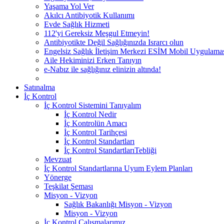
Yaşama Yol Ver
Akılcı Antibiyotik Kullanımı
Evde Sağlık Hizmeti
112'yi Gereksiz Meşgul Etmeyin!
Antibiyotikte Değil Sağlığınızda Israrcı olun
Engelsiz Sağlık İletişim Merkezi ESİM Mobil Uygulama
Aile Hekiminizi Erken Tanıyın
e-Nabız ile sağlığınız elinizin altında!
Satınalma
İç Kontrol
İç Kontrol Sistemini Tanıyalım
İç Kontrol Nedir
İç Kontrolün Amacı
İç Kontrol Tarihçesi
İç Kontrol Standartları
İç Kontrol StandartlarıTebliği
Mevzuat
İç Kontrol Standartlarına Uyum Eylem Planları
Yönerge
Teşkilat Şeması
Misyon - Vizyon
Sağlık Bakanlığı Misyon - Vizyon
Misyon - Vizyon
İç Kontrol Çalışmalarımız