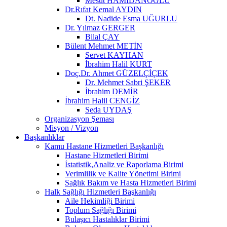
Mesut HAMİDANOĞLU
Dr.Rıfat Kemal AYDIN
Dt. Nadide Esma UĞURLU
Dr. Yılmaz GERGER
Bilal ÇAY
Bülent Mehmet METİN
Servet KAYHAN
İbrahim Halil KURT
Doç.Dr. Ahmet GÜZELÇİÇEK
Dr. Mehmet Sabri ŞEKER
İbrahim DEMİR
İbrahim Halil CENGİZ
Seda UYDAŞ
Organizasyon Şeması
Misyon / Vizyon
Başkanlıklar
Kamu Hastane Hizmetleri Başkanlığı
Hastane Hizmetleri Birimi
İstatistik,Analiz ve Raporlama Birimi
Verimlilik ve Kalite Yönetimi Birimi
Sağlık Bakım ve Hasta Hizmetleri Birimi
Halk Sağlığı Hizmetleri Başkanlığı
Aile Hekimliği Birimi
Toplum Sağlığı Birimi
Bulaşıcı Hastalıklar Birimi