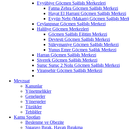
Eyyübiye Göçmen Sağlığı Merkezleri
Fatma Zehra Göçmen Sağlığı Merkezi
Hayat El Harrani Göçmen Sağlığı Merkezi
Eyyüp Nebi (Makam) Göçmen Sağlığı Merk
Ceylanpınar Göçmen Sağlığı Merkezi
Haliliye Göçmen Merkezleri
Göçmen Sağlığı Eğitim Merkezi
Devteşti Göçmen Sağlığı Merkezi
Süleymaniye Göçmen Sağlığı Merkezi
Yunus Emre Göçmen Sağlık Merkezi
Harran Göçmen Sağlığı Merkezi
Siverek Göçmen Sağlığı Merkezi
Suruç Suruç 2 Nolu Göçmen Sağlığı Merkezi
Viranşehir Göçmen Sağlığı Merkezi
Mevzuat
Kanunlar
Yönetmelikler
Genelgeler
Yönergeler
Tüzükler
Tebliğler
Kamu Spotları
Beslenme ve Obezite
Sigarayı Bırak, Hayatı Bırakma