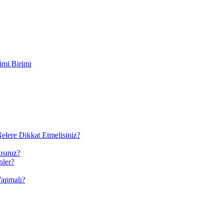
imi Birimi
elere Dikkat Etmelisiniz?
ısınız?
nler?
Yapmalı?