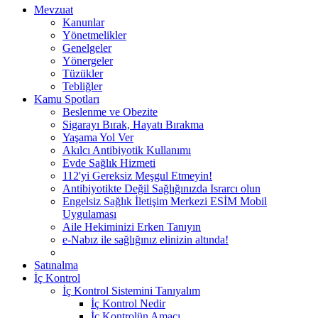
Mevzuat
Kanunlar
Yönetmelikler
Genelgeler
Yönergeler
Tüzükler
Tebliğler
Kamu Spotları
Beslenme ve Obezite
Sigarayı Bırak, Hayatı Bırakma
Yaşama Yol Ver
Akılcı Antibiyotik Kullanımı
Evde Sağlık Hizmeti
112'yi Gereksiz Meşgul Etmeyin!
Antibiyotikte Değil Sağlığınızda Israrcı olun
Engelsiz Sağlık İletişim Merkezi ESİM Mobil
Uygulaması
Aile Hekiminizi Erken Tanıyın
e-Nabız ile sağlığınız elinizin altında!
Satınalma
İç Kontrol
İç Kontrol Sistemini Tanıyalım
İç Kontrol Nedir
İç Kontrolün Amacı