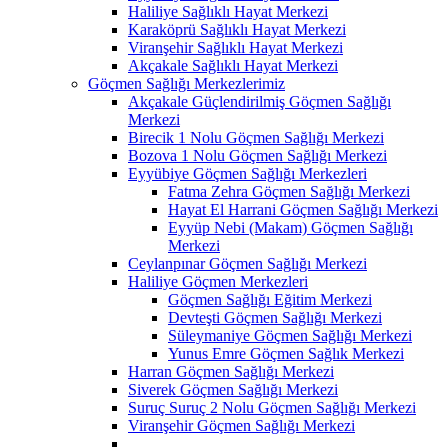
Haliliye Sağlıklı Hayat Merkezi
Karaköprü Sağlıklı Hayat Merkezi
Viranşehir Sağlıklı Hayat Merkezi
Akçakale Sağlıklı Hayat Merkezi
Göçmen Sağlığı Merkezlerimiz
Akçakale Güçlendirilmiş Göçmen Sağlığı
Merkezi
Birecik 1 Nolu Göçmen Sağlığı Merkezi
Bozova 1 Nolu Göçmen Sağlığı Merkezi
Eyyübiye Göçmen Sağlığı Merkezleri
Fatma Zehra Göçmen Sağlığı Merkezi
Hayat El Harrani Göçmen Sağlığı Merkezi
Eyyüp Nebi (Makam) Göçmen Sağlığı
Merkezi
Ceylanpınar Göçmen Sağlığı Merkezi
Haliliye Göçmen Merkezleri
Göçmen Sağlığı Eğitim Merkezi
Devteşti Göçmen Sağlığı Merkezi
Süleymaniye Göçmen Sağlığı Merkezi
Yunus Emre Göçmen Sağlık Merkezi
Harran Göçmen Sağlığı Merkezi
Siverek Göçmen Sağlığı Merkezi
Suruç Suruç 2 Nolu Göçmen Sağlığı Merkezi
Viranşehir Göçmen Sağlığı Merkezi