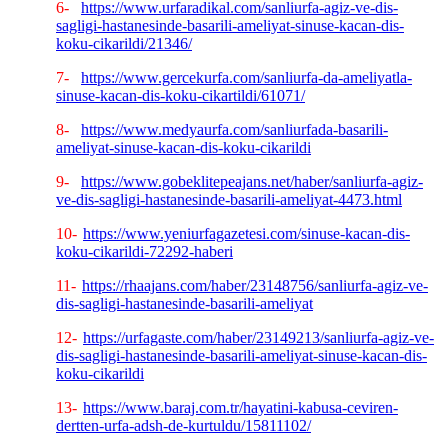
6-
https://www.urfaradikal.com/sanliurfa-agiz-ve-dis-
sagligi-hastanesinde-basarili-ameliyat-sinuse-kacan-dis-
koku-cikarildi/21346/
7-
https://www.gercekurfa.com/sanliurfa-da-ameliyatla-
sinuse-kacan-dis-koku-cikartildi/61071/
8-
https://www.medyaurfa.com/sanliurfada-basarili-
ameliyat-sinuse-kacan-dis-koku-cikarildi
9-
https://www.gobeklitepeajans.net/haber/sanliurfa-agiz-
ve-dis-sagligi-hastanesinde-basarili-ameliyat-4473.html
10-
https://www.yeniurfagazetesi.com/sinuse-kacan-dis-
koku-cikarildi-72292-haberi
11-
https://rhaajans.com/haber/23148756/sanliurfa-agiz-ve-
dis-sagligi-hastanesinde-basarili-ameliyat
12-
https://urfagaste.com/haber/23149213/sanliurfa-agiz-ve-
dis-sagligi-hastanesinde-basarili-ameliyat-sinuse-kacan-dis-
koku-cikarildi
13-
https://www.baraj.com.tr/hayatini-kabusa-ceviren-
dertten-urfa-adsh-de-kurtuldu/15811102/