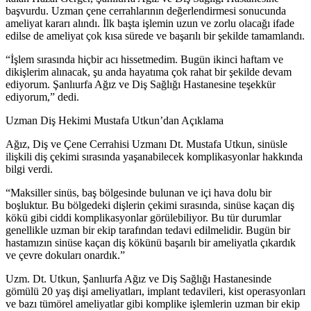
başvurdu. Uzman çene cerrahlarının değerlendirmesi sonucunda
ameliyat kararı alındı. İlk başta işlemin uzun ve zorlu olacağı ifade
edilse de ameliyat çok kısa sürede ve başarılı bir şekilde tamamlandı.
“İşlem sırasında hiçbir acı hissetmedim. Bugün ikinci haftam ve
dikişlerim alınacak, şu anda hayatıma çok rahat bir şekilde devam
ediyorum. Şanlıurfa Ağız ve Diş Sağlığı Hastanesine teşekkür
ediyorum,” dedi.
Uzman Diş Hekimi Mustafa Utkun’dan Açıklama
Ağız, Diş ve Çene Cerrahisi Uzmanı Dt. Mustafa Utkun, sinüsle
ilişkili diş çekimi sırasında yaşanabilecek komplikasyonlar hakkında
bilgi verdi.
“Maksiller sinüs, baş bölgesinde bulunan ve içi hava dolu bir
boşluktur. Bu bölgedeki dişlerin çekimi sırasında, sinüse kaçan diş
kökü gibi ciddi komplikasyonlar görülebiliyor. Bu tür durumlar
genellikle uzman bir ekip tarafından tedavi edilmelidir. Bugün bir
hastamızın sinüse kaçan diş kökünü başarılı bir ameliyatla çıkardık
ve çevre dokuları onardık.”
Uzm. Dt. Utkun, Şanlıurfa Ağız ve Diş Sağlığı Hastanesinde
gömülü 20 yaş dişi ameliyatları, implant tedavileri, kist operasyonları
ve bazı tümörel ameliyatlar gibi komplike işlemlerin uzman bir ekip