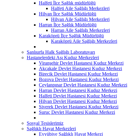
Halfeti İlçe Sağlık müdürlüğü
Halfeti Aile Sağlığı Merkezleri
Hilvan İlçe Sağlık Müdürlüğü
Hilvan Aile Sağlığı Merkezleri
Harran İlçe Sağlık Müdürlüğü
Harran Aile Sağlığı Merkezleri
Karaköprü İlçe Sağlık Müdürlüğü
Karaköprü Aile Sağlığı Merkezleri
Şanlıurfa Halk Sağlığı Laboratuvarı
Hastanelerdeki Aşı Kuduz Merkezleri
Viranşehir Devlet Hastanesi Kuduz Merkezi
Akçakale Devlet Hastanesi Kuduz Merkezi
Birecik Devlet Hastanesi Kuduz Merkezi
Bozova Devlet Hastanesi Kuduz Merkezi
Ceylanpınar Devlet Hastanesi Kuduz Merkezi
Harran Devlet Hastanesi Kuduz Merkezi
Halfeti Devlet Hastanesi Kuduz Merkezi
Hilvan Devlet Hastanesi Kuduz Merkezi
Siverek Devlet Hastanesi Kuduz Merkezi
Suruç Devlet Hastanesi Kuduz Merkezi
Sosyal Tesislerimiz
Sağlıklı Hayat Merkezleri
Eyyübiye Sağlıklı Hayat Merkezi