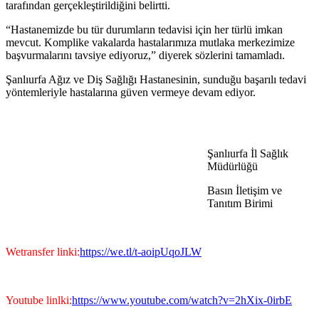
tarafından gerçekleştirildiğini belirtti.
“Hastanemizde bu tür durumların tedavisi için her türlü imkan
mevcut. Komplike vakalarda hastalarımıza mutlaka merkezimize
başvurmalarını tavsiye ediyoruz,” diyerek sözlerini tamamladı.
Şanlıurfa Ağız ve Diş Sağlığı Hastanesinin, sunduğu başarılı tedavi
yöntemleriyle hastalarına güven vermeye devam ediyor.
Şanlıurfa İl Sağlık
Müdürlüğü
Basın İletişim ve
Tanıtım Birimi
Wetransfer linki:
https://we.tl/t-aoipUqoJLW
Youtube linlki:
https://www.youtube.com/watch?v=2hXix-0irbE