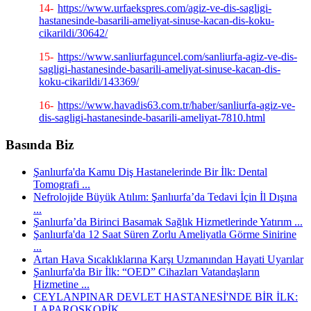
14-
https://www.urfaekspres.com/agiz-ve-dis-sagligi-
hastanesinde-basarili-ameliyat-sinuse-kacan-dis-koku-
cikarildi/30642/
15-
https://www.sanliurfaguncel.com/sanliurfa-agiz-ve-dis-
sagligi-hastanesinde-basarili-ameliyat-sinuse-kacan-dis-
koku-cikarildi/143369/
16-
https://www.havadis63.com.tr/haber/sanliurfa-agiz-ve-
dis-sagligi-hastanesinde-basarili-ameliyat-7810.html
Basında Biz
Şanlıurfa'da Kamu Diş Hastanelerinde Bir İlk: Dental
Tomografi ...
Nefrolojide Büyük Atılım: Şanlıurfa’da Tedavi İçin İl Dışına
...
Şanlıurfa’da Birinci Basamak Sağlık Hizmetlerinde Yatırım ...
Şanlıurfa'da 12 Saat Süren Zorlu Ameliyatla Görme Sinirine
...
Artan Hava Sıcaklıklarına Karşı Uzmanından Hayati Uyarılar
Şanlıurfa'da Bir İlk: “OED” Cihazları Vatandaşların
Hizmetine ...
CEYLANPINAR DEVLET HASTANESİ'NDE BİR İLK:
LAPAROSKOPİK ...