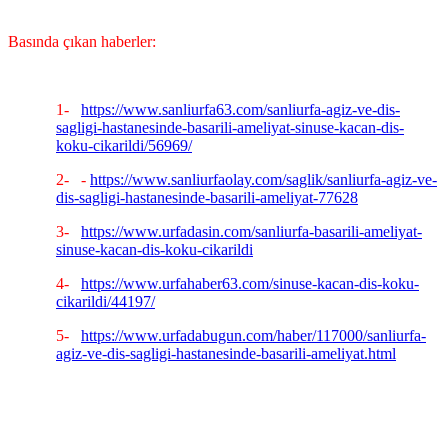
Basında çıkan haberler:
1-
https://www.sanliurfa63.com/sanliurfa-agiz-ve-dis-
sagligi-hastanesinde-basarili-ameliyat-sinuse-kacan-dis-
koku-cikarildi/56969/
2-
-
https://www.sanliurfaolay.com/saglik/sanliurfa-agiz-ve-
dis-sagligi-hastanesinde-basarili-ameliyat-77628
3-
https://www.urfadasin.com/sanliurfa-basarili-ameliyat-
sinuse-kacan-dis-koku-cikarildi
4-
https://www.urfahaber63.com/sinuse-kacan-dis-koku-
cikarildi/44197/
5-
https://www.urfadabugun.com/haber/117000/sanliurfa-
agiz-ve-dis-sagligi-hastanesinde-basarili-ameliyat.html