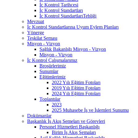
İç Kontrol Tarihçesi
İç Kontrol Standartları
İç Kontrol StandartlarıTebliği
Mevzuat
İç Kontrol Standartlarına Uyum Eylem Planları
Yönerge
Teşkilat Şeması
Misyon - Vizyon
Sağlık Bakanlığı Misyon - Vizyon
Misyon - Vizyon
İç Kontrol Çalışmalarımız
Broşürlerimiz
Sunumlar
Eğitimlerimiz
2022 Yılı Eğitim Fotoları
2019 Yılı Eğitim Fotoları
2024 Yılı Eğitim Fotoları
Toplantılar
2023
2025 Muhasebe İş ve İşlemleri Sunumu
Dokümanlar
Başkanlık İş Akış Şemeları ve Görevleri
Personel Hizmetleri Başkanlığı
Birim İş Akış Şemaları
Acil Sağlık Hizmetleri Başkanlığı