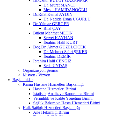
Dr.Öznur BULUT GAZANFER
Dr. Murat MANCI
Mesut HAMİDANOĞLU
Dr.Rıfat Kemal AYDIN
Dt. Nadide Esma UĞURLU
Dr. Yılmaz GERGER
Bilal ÇAY
Bülent Mehmet METİN
Servet KAYHAN
İbrahim Halil KURT
Doç.Dr. Ahmet GÜZELÇİÇEK
Dr. Mehmet Sabri ŞEKER
İbrahim DEMİR
İbrahim Halil CENGİZ
Seda UYDAŞ
Organizasyon Şeması
Misyon / Vizyon
Başkanlıklar
Kamu Hastane Hizmetleri Başkanlığı
Hastane Hizmetleri Birimi
İstatistik,Analiz ve Raporlama Birimi
Verimlilik ve Kalite Yönetimi Birimi
Sağlık Bakım ve Hasta Hizmetleri Birimi
Halk Sağlığı Hizmetleri Başkanlığı
Aile Hekimliği Birimi