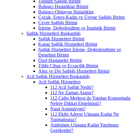
Toplum Sağlığı Birimi
Bulaşıcı Hastalıklar Birimi
Bulaşıcı Olmayan Hastalıklar
Çocuk, Ergen,Kadın ve Üreme Sağlığı Birimi
Çevre Sağlığı Birimi
İzleme, Değerlendime ve İstatistik Birimi
Sağlık Hizmetleri Başkanlığı
Sağlık Hizmetleri Birimi
Kamu Sağlık Hizmetleri Birimi
Sağlık Hizmetleri İzleme, Değerlendirme ve
Denetimi Birimi
Özel Hastaneler Birimi
Tıbbi Cihaz ve Eczacilik Birimi
Ağız ve Diş Sağlığı Hizmetleri Birimi
Acil Sağlık Hizmetleri Başkanlığı
Acil Sağlık Hizmetleri
112 Acil Sağlık Nedir?
112 Ne Zaman Aranır?
112 Çağrı Merkezi ile Yapılan Konuşmada
Nelere Dikkat Etmelisiniz?
Nasıl Aramalıyım?
112 Ekibi Adrese Ulaşana Kadar Ne
Yapmalısınız?
Ambulans Ulaşana Kadar Yapılması
Gerekenler?