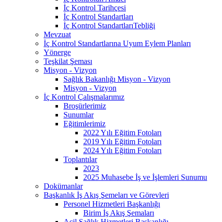
İç Kontrol Tarihçesi
İç Kontrol Standartları
İç Kontrol StandartlarıTebliği
Mevzuat
İç Kontrol Standartlarına Uyum Eylem Planları
Yönerge
Teşkilat Şeması
Misyon - Vizyon
Sağlık Bakanlığı Misyon - Vizyon
Misyon - Vizyon
İç Kontrol Çalışmalarımız
Broşürlerimiz
Sunumlar
Eğitimlerimiz
2022 Yılı Eğitim Fotoları
2019 Yılı Eğitim Fotoları
2024 Yılı Eğitim Fotoları
Toplantılar
2023
2025 Muhasebe İş ve İşlemleri Sunumu
Dokümanlar
Başkanlık İş Akış Şemeları ve Görevleri
Personel Hizmetleri Başkanlığı
Birim İş Akış Şemaları
Acil Sağlık Hizmetleri Başkanlığı