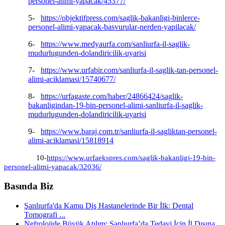
personel-alimi-yapacak/45377/
5-
https://objektifpress.com/saglik-bakanligi-binlerce-
personel-alimi-yapacak-basvurular-nerden-yapilacak/
6-
https://www.medyaurfa.com/sanliurfa-il-saglik-
mudurlugunden-dolandiricilik-uyarisi
7-
https://www.urfabir.com/sanliurfa-il-saglik-tan-personel-
alimi-aciklamasi/15740677/
8-
https://urfagaste.com/haber/24866424/saglik-
bakanligindan-19-bin-personel-alimi-sanliurfa-il-saglik-
mudurlugunden-dolandiricilik-uyarisi
9-
https://www.baraj.com.tr/sanliurfa-il-sagliktan-personel-
alimi-aciklamasi/15818914
10-
https://www.urfaekspres.com/saglik-bakanligi-19-bin-
personel-alimi-yapacak/32036/
Basında Biz
Şanlıurfa'da Kamu Diş Hastanelerinde Bir İlk: Dental
Tomografi ...
Nefrolojide Büyük Atılım: Şanlıurfa’da Tedavi İçin İl Dışına