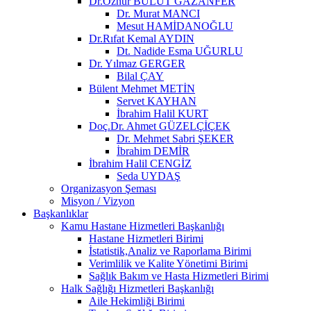
Dr.Öznur BULUT GAZANFER
Dr. Murat MANCI
Mesut HAMİDANOĞLU
Dr.Rıfat Kemal AYDIN
Dt. Nadide Esma UĞURLU
Dr. Yılmaz GERGER
Bilal ÇAY
Bülent Mehmet METİN
Servet KAYHAN
İbrahim Halil KURT
Doç.Dr. Ahmet GÜZELÇİÇEK
Dr. Mehmet Sabri ŞEKER
İbrahim DEMİR
İbrahim Halil CENGİZ
Seda UYDAŞ
Organizasyon Şeması
Misyon / Vizyon
Başkanlıklar
Kamu Hastane Hizmetleri Başkanlığı
Hastane Hizmetleri Birimi
İstatistik,Analiz ve Raporlama Birimi
Verimlilik ve Kalite Yönetimi Birimi
Sağlık Bakım ve Hasta Hizmetleri Birimi
Halk Sağlığı Hizmetleri Başkanlığı
Aile Hekimliği Birimi