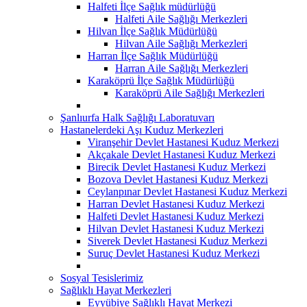
Halfeti İlçe Sağlık müdürlüğü
Halfeti Aile Sağlığı Merkezleri
Hilvan İlçe Sağlık Müdürlüğü
Hilvan Aile Sağlığı Merkezleri
Harran İlçe Sağlık Müdürlüğü
Harran Aile Sağlığı Merkezleri
Karaköprü İlçe Sağlık Müdürlüğü
Karaköprü Aile Sağlığı Merkezleri
Şanlıurfa Halk Sağlığı Laboratuvarı
Hastanelerdeki Aşı Kuduz Merkezleri
Viranşehir Devlet Hastanesi Kuduz Merkezi
Akçakale Devlet Hastanesi Kuduz Merkezi
Birecik Devlet Hastanesi Kuduz Merkezi
Bozova Devlet Hastanesi Kuduz Merkezi
Ceylanpınar Devlet Hastanesi Kuduz Merkezi
Harran Devlet Hastanesi Kuduz Merkezi
Halfeti Devlet Hastanesi Kuduz Merkezi
Hilvan Devlet Hastanesi Kuduz Merkezi
Siverek Devlet Hastanesi Kuduz Merkezi
Suruç Devlet Hastanesi Kuduz Merkezi
Sosyal Tesislerimiz
Sağlıklı Hayat Merkezleri
Eyyübiye Sağlıklı Hayat Merkezi