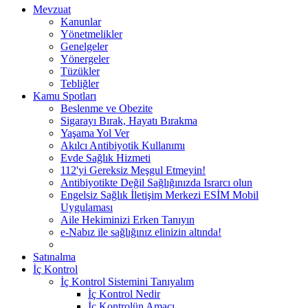
Mevzuat
Kanunlar
Yönetmelikler
Genelgeler
Yönergeler
Tüzükler
Tebliğler
Kamu Spotları
Beslenme ve Obezite
Sigarayı Bırak, Hayatı Bırakma
Yaşama Yol Ver
Akılcı Antibiyotik Kullanımı
Evde Sağlık Hizmeti
112'yi Gereksiz Meşgul Etmeyin!
Antibiyotikte Değil Sağlığınızda Israrcı olun
Engelsiz Sağlık İletişim Merkezi ESİM Mobil
Uygulaması
Aile Hekiminizi Erken Tanıyın
e-Nabız ile sağlığınız elinizin altında!
Satınalma
İç Kontrol
İç Kontrol Sistemini Tanıyalım
İç Kontrol Nedir
İç Kontrolün Amacı