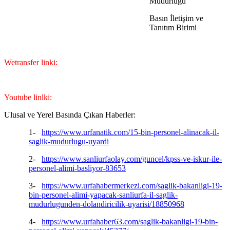
Müdürlüğü
Basın İletişim ve
Tanıtım Birimi
Wetransfer linki:
Youtube linlki:
Ulusal ve Yerel Basında Çıkan Haberler:
1-
https://www.urfanatik.com/15-bin-personel-alinacak-il-
saglik-mudurlugu-uyardi
2-
https://www.sanliurfaolay.com/guncel/kpss-ve-iskur-ile-
personel-alimi-basliyor-83653
3-
https://www.urfahabermerkezi.com/saglik-bakanligi-19-
bin-personel-alimi-yapacak-sanliurfa-il-saglik-
mudurlugunden-dolandiricilik-uyarisi/18850968
4-
https://www.urfahaber63.com/saglik-bakanligi-19-bin-