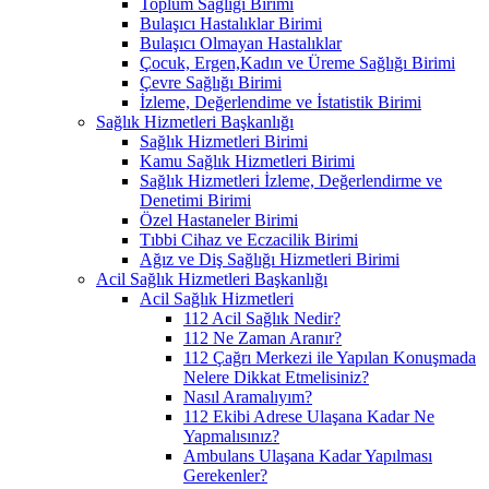
Toplum Sağlığı Birimi
Bulaşıcı Hastalıklar Birimi
Bulaşıcı Olmayan Hastalıklar
Çocuk, Ergen,Kadın ve Üreme Sağlığı Birimi
Çevre Sağlığı Birimi
İzleme, Değerlendime ve İstatistik Birimi
Sağlık Hizmetleri Başkanlığı
Sağlık Hizmetleri Birimi
Kamu Sağlık Hizmetleri Birimi
Sağlık Hizmetleri İzleme, Değerlendirme ve
Denetimi Birimi
Özel Hastaneler Birimi
Tıbbi Cihaz ve Eczacilik Birimi
Ağız ve Diş Sağlığı Hizmetleri Birimi
Acil Sağlık Hizmetleri Başkanlığı
Acil Sağlık Hizmetleri
112 Acil Sağlık Nedir?
112 Ne Zaman Aranır?
112 Çağrı Merkezi ile Yapılan Konuşmada
Nelere Dikkat Etmelisiniz?
Nasıl Aramalıyım?
112 Ekibi Adrese Ulaşana Kadar Ne
Yapmalısınız?
Ambulans Ulaşana Kadar Yapılması
Gerekenler?