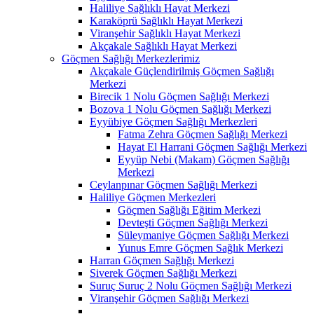
Haliliye Sağlıklı Hayat Merkezi
Karaköprü Sağlıklı Hayat Merkezi
Viranşehir Sağlıklı Hayat Merkezi
Akçakale Sağlıklı Hayat Merkezi
Göçmen Sağlığı Merkezlerimiz
Akçakale Güçlendirilmiş Göçmen Sağlığı
Merkezi
Birecik 1 Nolu Göçmen Sağlığı Merkezi
Bozova 1 Nolu Göçmen Sağlığı Merkezi
Eyyübiye Göçmen Sağlığı Merkezleri
Fatma Zehra Göçmen Sağlığı Merkezi
Hayat El Harrani Göçmen Sağlığı Merkezi
Eyyüp Nebi (Makam) Göçmen Sağlığı
Merkezi
Ceylanpınar Göçmen Sağlığı Merkezi
Haliliye Göçmen Merkezleri
Göçmen Sağlığı Eğitim Merkezi
Devteşti Göçmen Sağlığı Merkezi
Süleymaniye Göçmen Sağlığı Merkezi
Yunus Emre Göçmen Sağlık Merkezi
Harran Göçmen Sağlığı Merkezi
Siverek Göçmen Sağlığı Merkezi
Suruç Suruç 2 Nolu Göçmen Sağlığı Merkezi
Viranşehir Göçmen Sağlığı Merkezi