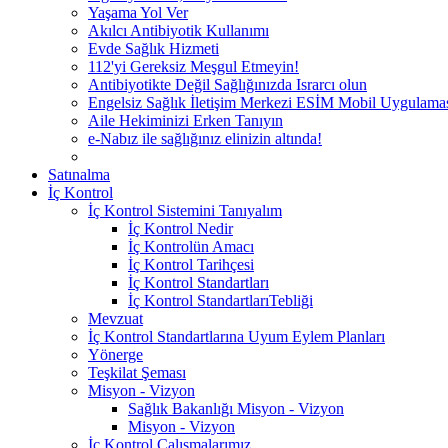
Yaşama Yol Ver
Akılcı Antibiyotik Kullanımı
Evde Sağlık Hizmeti
112'yi Gereksiz Meşgul Etmeyin!
Antibiyotikte Değil Sağlığınızda Israrcı olun
Engelsiz Sağlık İletişim Merkezi ESİM Mobil Uygulama
Aile Hekiminizi Erken Tanıyın
e-Nabız ile sağlığınız elinizin altında!
Satınalma
İç Kontrol
İç Kontrol Sistemini Tanıyalım
İç Kontrol Nedir
İç Kontrolün Amacı
İç Kontrol Tarihçesi
İç Kontrol Standartları
İç Kontrol StandartlarıTebliği
Mevzuat
İç Kontrol Standartlarına Uyum Eylem Planları
Yönerge
Teşkilat Şeması
Misyon - Vizyon
Sağlık Bakanlığı Misyon - Vizyon
Misyon - Vizyon
İç Kontrol Çalışmalarımız