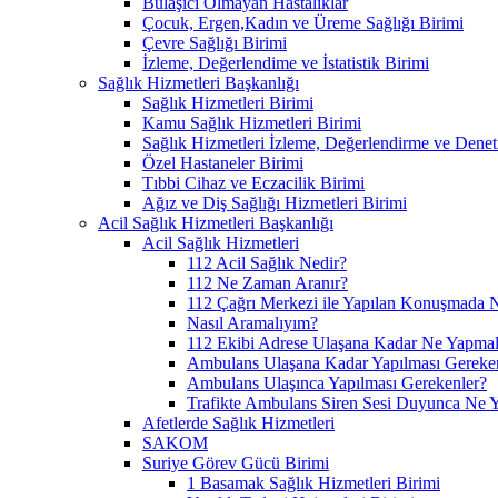
Bulaşıcı Olmayan Hastalıklar
Çocuk, Ergen,Kadın ve Üreme Sağlığı Birimi
Çevre Sağlığı Birimi
İzleme, Değerlendime ve İstatistik Birimi
Sağlık Hizmetleri Başkanlığı
Sağlık Hizmetleri Birimi
Kamu Sağlık Hizmetleri Birimi
Sağlık Hizmetleri İzleme, Değerlendirme ve Denet
Özel Hastaneler Birimi
Tıbbi Cihaz ve Eczacilik Birimi
Ağız ve Diş Sağlığı Hizmetleri Birimi
Acil Sağlık Hizmetleri Başkanlığı
Acil Sağlık Hizmetleri
112 Acil Sağlık Nedir?
112 Ne Zaman Aranır?
112 Çağrı Merkezi ile Yapılan Konuşmada N
Nasıl Aramalıyım?
112 Ekibi Adrese Ulaşana Kadar Ne Yapmal
Ambulans Ulaşana Kadar Yapılması Gereke
Ambulans Ulaşınca Yapılması Gerekenler?
Trafikte Ambulans Siren Sesi Duyunca Ne 
Afetlerde Sağlık Hizmetleri
SAKOM
Suriye Görev Gücü Birimi
1 Basamak Sağlık Hizmetleri Birimi