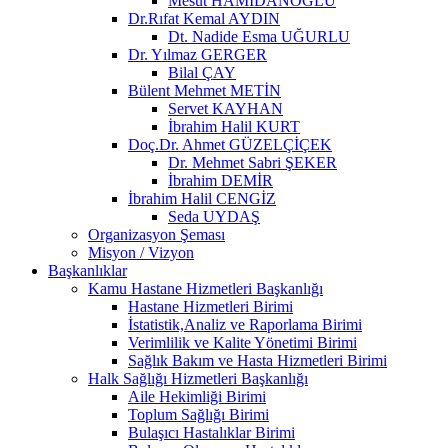
Mesut HAMİDANOĞLU
Dr.Rıfat Kemal AYDIN
Dt. Nadide Esma UĞURLU
Dr. Yılmaz GERGER
Bilal ÇAY
Bülent Mehmet METİN
Servet KAYHAN
İbrahim Halil KURT
Doç.Dr. Ahmet GÜZELÇİÇEK
Dr. Mehmet Sabri ŞEKER
İbrahim DEMİR
İbrahim Halil CENGİZ
Seda UYDAŞ
Organizasyon Şeması
Misyon / Vizyon
Başkanlıklar
Kamu Hastane Hizmetleri Başkanlığı
Hastane Hizmetleri Birimi
İstatistik,Analiz ve Raporlama Birimi
Verimlilik ve Kalite Yönetimi Birimi
Sağlık Bakım ve Hasta Hizmetleri Birimi
Halk Sağlığı Hizmetleri Başkanlığı
Aile Hekimliği Birimi
Toplum Sağlığı Birimi
Bulaşıcı Hastalıklar Birimi