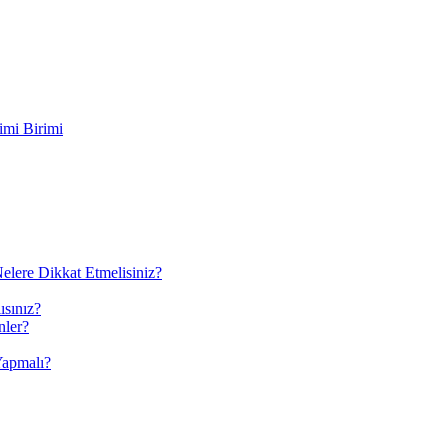
imi Birimi
elere Dikkat Etmelisiniz?
ısınız?
nler?
Yapmalı?