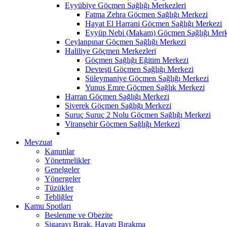
Eyyübiye Göçmen Sağlığı Merkezleri
Fatma Zehra Göçmen Sağlığı Merkezi
Hayat El Harrani Göçmen Sağlığı Merkezi
Eyyüp Nebi (Makam) Göçmen Sağlığı Merk
Ceylanpınar Göçmen Sağlığı Merkezi
Haliliye Göçmen Merkezleri
Göçmen Sağlığı Eğitim Merkezi
Devteşti Göçmen Sağlığı Merkezi
Süleymaniye Göçmen Sağlığı Merkezi
Yunus Emre Göçmen Sağlık Merkezi
Harran Göçmen Sağlığı Merkezi
Siverek Göçmen Sağlığı Merkezi
Suruç Suruç 2 Nolu Göçmen Sağlığı Merkezi
Viranşehir Göçmen Sağlığı Merkezi
Mevzuat
Kanunlar
Yönetmelikler
Genelgeler
Yönergeler
Tüzükler
Tebliğler
Kamu Spotları
Beslenme ve Obezite
Sigarayı Bırak, Hayatı Bırakma