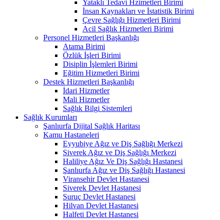
Yataklı Tedavi Hzimetleri Birimi
İnsan Kaynakları ve İstatistik Birimi
Çevre Sağlığı Hizmetleri Birimi
Acil Sağlık Hizmetleri Birimi
Personel Hizmetleri Başkanlığı
Atama Birimi
Özlük İşleri Birimi
Disiplin İşlemleri Birimi
Eğitim Hizmetleri Birimi
Destek Hizmetleri Başkanlığı
İdari Hizmetler
Mali Hizmetler
Sağlık Bilgi Sistemleri
Sağlık Kurumları
Şanlıurfa Dijital Sağlık Haritası
Kamu Hastaneleri
Eyyubiye Ağız ve Diş Sağlığı Merkezi
Siverek Ağız ve Diş Sağlığı Merkezi
Haliliye Ağız Ve Diş Sağlığı Hastanesi
Şanlıurfa Ağız ve Diş Sağlığı Hastanesi
Viransehir Devlet Hastanesi
Siverek Devlet Hastanesi
Suruç Devlet Hastanesi
Hilvan Devlet Hastanesi
Halfeti Devlet Hastanesi