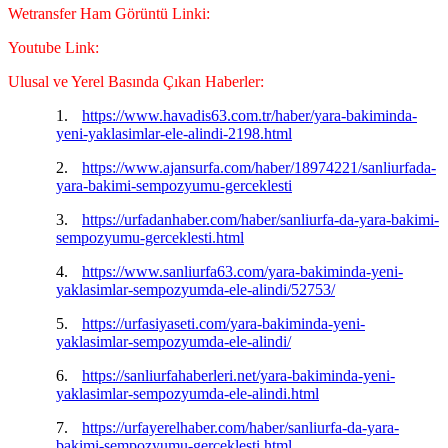
Wetransfer Ham Görüntü Linki:
Youtube Link:
Ulusal ve Yerel Basında Çıkan Haberler:
1.
https://www.havadis63.com.tr/haber/yara-bakiminda-
yeni-yaklasimlar-ele-alindi-2198.html
2.
https://www.ajansurfa.com/haber/18974221/sanliurfada-
yara-bakimi-sempozyumu-gerceklesti
3.
https://urfadanhaber.com/haber/sanliurfa-da-yara-bakimi-
sempozyumu-gerceklesti.html
4.
https://www.sanliurfa63.com/yara-bakiminda-yeni-
yaklasimlar-sempozyumda-ele-alindi/52753/
5.
https://urfasiyaseti.com/yara-bakiminda-yeni-
yaklasimlar-sempozyumda-ele-alindi/
6.
https://sanliurfahaberleri.net/yara-bakiminda-yeni-
yaklasimlar-sempozyumda-ele-alindi.html
7.
https://urfayerelhaber.com/haber/sanliurfa-da-yara-
bakimi-sempozyumu-gerceklesti.html