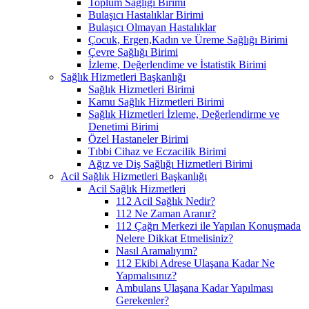
Toplum Sağlığı Birimi
Bulaşıcı Hastalıklar Birimi
Bulaşıcı Olmayan Hastalıklar
Çocuk, Ergen,Kadın ve Üreme Sağlığı Birimi
Çevre Sağlığı Birimi
İzleme, Değerlendime ve İstatistik Birimi
Sağlık Hizmetleri Başkanlığı
Sağlık Hizmetleri Birimi
Kamu Sağlık Hizmetleri Birimi
Sağlık Hizmetleri İzleme, Değerlendirme ve
Denetimi Birimi
Özel Hastaneler Birimi
Tıbbi Cihaz ve Eczacilik Birimi
Ağız ve Diş Sağlığı Hizmetleri Birimi
Acil Sağlık Hizmetleri Başkanlığı
Acil Sağlık Hizmetleri
112 Acil Sağlık Nedir?
112 Ne Zaman Aranır?
112 Çağrı Merkezi ile Yapılan Konuşmada
Nelere Dikkat Etmelisiniz?
Nasıl Aramalıyım?
112 Ekibi Adrese Ulaşana Kadar Ne
Yapmalısınız?
Ambulans Ulaşana Kadar Yapılması
Gerekenler?