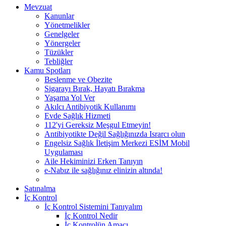
Mevzuat
Kanunlar
Yönetmelikler
Genelgeler
Yönergeler
Tüzükler
Tebliğler
Kamu Spotları
Beslenme ve Obezite
Sigarayı Bırak, Hayatı Bırakma
Yaşama Yol Ver
Akılcı Antibiyotik Kullanımı
Evde Sağlık Hizmeti
112'yi Gereksiz Meşgul Etmeyin!
Antibiyotikte Değil Sağlığınızda Israrcı olun
Engelsiz Sağlık İletişim Merkezi ESİM Mobil
Uygulaması
Aile Hekiminizi Erken Tanıyın
e-Nabız ile sağlığınız elinizin altında!
Satınalma
İç Kontrol
İç Kontrol Sistemini Tanıyalım
İç Kontrol Nedir
İç Kontrolün Amacı