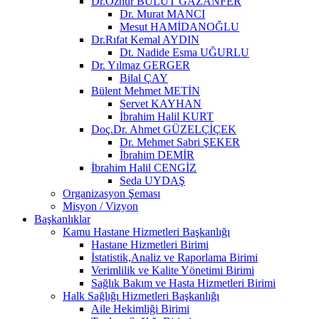
Dr.Öznur BULUT GAZANFER
Dr. Murat MANCI
Mesut HAMİDANOĞLU
Dr.Rıfat Kemal AYDIN
Dt. Nadide Esma UĞURLU
Dr. Yılmaz GERGER
Bilal ÇAY
Bülent Mehmet METİN
Servet KAYHAN
İbrahim Halil KURT
Doç.Dr. Ahmet GÜZELÇİÇEK
Dr. Mehmet Sabri ŞEKER
İbrahim DEMİR
İbrahim Halil CENGİZ
Seda UYDAŞ
Organizasyon Şeması
Misyon / Vizyon
Başkanlıklar
Kamu Hastane Hizmetleri Başkanlığı
Hastane Hizmetleri Birimi
İstatistik,Analiz ve Raporlama Birimi
Verimlilik ve Kalite Yönetimi Birimi
Sağlık Bakım ve Hasta Hizmetleri Birimi
Halk Sağlığı Hizmetleri Başkanlığı
Aile Hekimliği Birimi