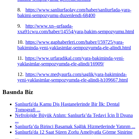
8.
https://www.sanliurfaolay.com/haber/sanliurfada-yara-
bakimi-sempozyumu-duzenlendi-68400
9.
http://www.xn--urfaada-
xxa91cwu.com/haber/14554/yara-bakim-sempozyumu.html
10.
https://www.gaphaberleri.com/haber/159725/yara-
bakiminda-yeni-yaklasimlar-sempozyumda-ele-alindi.html
11.
https://www.urfaradikal.com/yara-bakiminda-yeni-
yaklasimlar-sempozyumda-ele-alindi/16909/
12.
https://www.medyaurfa.com/saglik/yara-bakiminda-
yeni-yaklasimlar-sempozyumda-ele-alindi-h109667.html
Basında Biz
Şanlıurfa'da Kamu Diş Hastanelerinde Bir İlk: Dental
Tomografi ...
Nefrolojide Büyük Atılım: Şanlıurfa’da Tedavi İçin İl Dışına
...
Şanlıurfa’da Birinci Basamak Sağlık Hizmetlerinde Yatırım ...
Şanlıurfa'da 12 Saat Süren Zorlu Ameliyatla Görme Sinirine
...