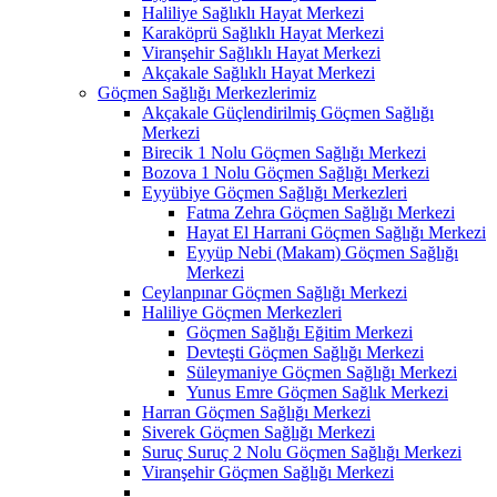
Haliliye Sağlıklı Hayat Merkezi
Karaköprü Sağlıklı Hayat Merkezi
Viranşehir Sağlıklı Hayat Merkezi
Akçakale Sağlıklı Hayat Merkezi
Göçmen Sağlığı Merkezlerimiz
Akçakale Güçlendirilmiş Göçmen Sağlığı
Merkezi
Birecik 1 Nolu Göçmen Sağlığı Merkezi
Bozova 1 Nolu Göçmen Sağlığı Merkezi
Eyyübiye Göçmen Sağlığı Merkezleri
Fatma Zehra Göçmen Sağlığı Merkezi
Hayat El Harrani Göçmen Sağlığı Merkezi
Eyyüp Nebi (Makam) Göçmen Sağlığı
Merkezi
Ceylanpınar Göçmen Sağlığı Merkezi
Haliliye Göçmen Merkezleri
Göçmen Sağlığı Eğitim Merkezi
Devteşti Göçmen Sağlığı Merkezi
Süleymaniye Göçmen Sağlığı Merkezi
Yunus Emre Göçmen Sağlık Merkezi
Harran Göçmen Sağlığı Merkezi
Siverek Göçmen Sağlığı Merkezi
Suruç Suruç 2 Nolu Göçmen Sağlığı Merkezi
Viranşehir Göçmen Sağlığı Merkezi