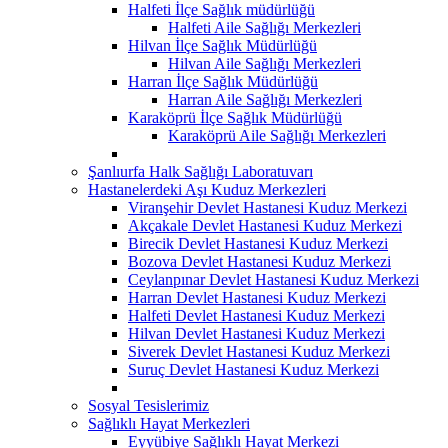
Halfeti İlçe Sağlık müdürlüğü
Halfeti Aile Sağlığı Merkezleri
Hilvan İlçe Sağlık Müdürlüğü
Hilvan Aile Sağlığı Merkezleri
Harran İlçe Sağlık Müdürlüğü
Harran Aile Sağlığı Merkezleri
Karaköprü İlçe Sağlık Müdürlüğü
Karaköprü Aile Sağlığı Merkezleri
Şanlıurfa Halk Sağlığı Laboratuvarı
Hastanelerdeki Aşı Kuduz Merkezleri
Viranşehir Devlet Hastanesi Kuduz Merkezi
Akçakale Devlet Hastanesi Kuduz Merkezi
Birecik Devlet Hastanesi Kuduz Merkezi
Bozova Devlet Hastanesi Kuduz Merkezi
Ceylanpınar Devlet Hastanesi Kuduz Merkezi
Harran Devlet Hastanesi Kuduz Merkezi
Halfeti Devlet Hastanesi Kuduz Merkezi
Hilvan Devlet Hastanesi Kuduz Merkezi
Siverek Devlet Hastanesi Kuduz Merkezi
Suruç Devlet Hastanesi Kuduz Merkezi
Sosyal Tesislerimiz
Sağlıklı Hayat Merkezleri
Eyyübiye Sağlıklı Hayat Merkezi