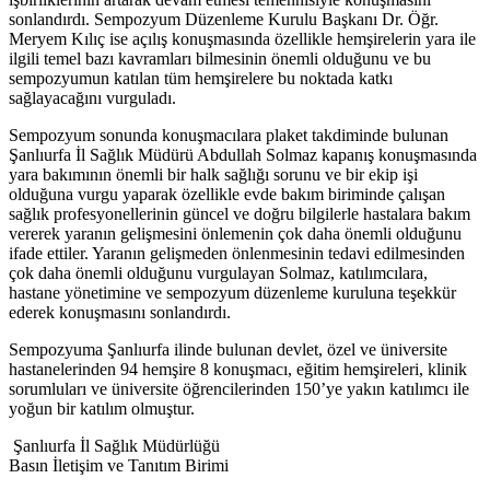
sonlandırdı. Sempozyum Düzenleme Kurulu Başkanı Dr. Öğr.
Meryem Kılıç ise açılış konuşmasında özellikle hemşirelerin yara ile
ilgili temel bazı kavramları bilmesinin önemli olduğunu ve bu
sempozyumun katılan tüm hemşirelere bu noktada katkı
sağlayacağını vurguladı.
Sempozyum sonunda konuşmacılara plaket takdiminde bulunan
Şanlıurfa İl Sağlık Müdürü Abdullah Solmaz kapanış konuşmasında
yara bakımının önemli bir halk sağlığı sorunu ve bir ekip işi
olduğuna vurgu yaparak özellikle evde bakım biriminde çalışan
sağlık profesyonellerinin güncel ve doğru bilgilerle hastalara bakım
vererek yaranın gelişmesini önlemenin çok daha önemli olduğunu
ifade ettiler. Yaranın gelişmeden önlenmesinin tedavi edilmesinden
çok daha önemli olduğunu vurgulayan Solmaz, katılımcılara,
hastane yönetimine ve sempozyum düzenleme kuruluna teşekkür
ederek konuşmasını sonlandırdı.
Sempozyuma Şanlıurfa ilinde bulunan devlet, özel ve üniversite
hastanelerinden 94 hemşire 8 konuşmacı, eğitim hemşireleri, klinik
sorumluları ve üniversite öğrencilerinden 150’ye yakın katılımcı ile
yoğun bir katılım olmuştur.
Şanlıurfa İl Sağlık Müdürlüğü
Basın İletişim ve Tanıtım Birimi