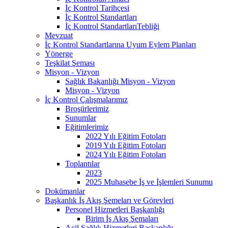
İç Kontrol Tarihçesi
İç Kontrol Standartları
İç Kontrol StandartlarıTebliği
Mevzuat
İç Kontrol Standartlarına Uyum Eylem Planları
Yönerge
Teşkilat Şeması
Misyon - Vizyon
Sağlık Bakanlığı Misyon - Vizyon
Misyon - Vizyon
İç Kontrol Çalışmalarımız
Broşürlerimiz
Sunumlar
Eğitimlerimiz
2022 Yılı Eğitim Fotoları
2019 Yılı Eğitim Fotoları
2024 Yılı Eğitim Fotoları
Toplantılar
2023
2025 Muhasebe İş ve İşlemleri Sunumu
Dokümanlar
Başkanlık İş Akış Şemeları ve Görevleri
Personel Hizmetleri Başkanlığı
Birim İş Akış Şemaları
Acil Sağlık Hizmetleri Başkanlığı