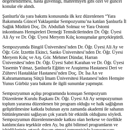
değerlendirmesi, hasta güvenliği, mahremiyeti gibi özel ve güncel
konular ele alındı.
Şanlıurfa’da yara bakımı konusunda ilk kez düzenlenen “Yara
Bakımında Güncel Yaklaşımlar Sempozyumu’na katılan Şanlıurfa İl
Sağlık Müdürü Doç. Dr. Abdullah Solmaz ve Yara Ostomi
inkontinans Hemşireleri Derneği Temsilcilerinden Dr. Öğr. Üyesi
Ali Ay ve Dr. Öğr. Üyesi Meryem Kılıç konuşmalar gerçekleştirdi.
Sempozyumda Bingöl Üniversitesi’nden Dr. Öğr. Üyesi Ali Ay ve
Öğr. Gör. İzzettin Ekinci, Sanko Üniversitesi’nden Dr. Öğr. Üyesi
Meryem Kılıç ve Arş. Gör. Mehmet Dündar, Harran
Üniversitesi’nden Dr. Öğr. Üyesi Sabri Karahan ve Dr. Öğr. Üyesi
Yasemin Yılmaz, Şanlıurfa Eğitim ve Araştırma Hastanesi Deri ve
Zührevi Hastalıklar Hastanesi’nden Doç. Dr. İsa An ve
Kahramanmaraş Sütçü İmam Üniversitesi Hastanesi’nden Hemşire
Yunus Gürbüz yara bakımı ile ilgili sunumlar yapmıştır.
Sempozyumun açılışı programında konuşan Sempozyum
Düzenleme Kurulu Başkanı Dr. Öğr. Üyesi Ali Ay sempozyumun
toplum yararına düzenlenen bir program olduğu ve halk sağlığının
geliştirilmesine katkıda bulunan aynı zamanda akademi ile sahanın
bütünleşmesini sağlayan çok yararlı bir etkinlik olduğunu söyledi.
Sempozyumun düzenlenmesinde katkısı olan herkese ve özellikle
katılımcılara teşekkür eden Ay, bu gibi bilimsel programların ve
işbirliklerinin artarak devam etmesi temennisiyle konuşmasını