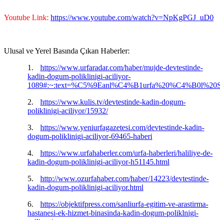
Youtube Link:
https://www.youtube.com/watch?v=NpKgPGJ_uD0
Ulusal ve Yerel Basında Çıkan Haberler:
1.
https://www.urfaradar.com/haber/mujde-devtestinde-
kadin-dogum-poliklinigi-aciliyor-
1089#:~:text=%C5%9Eanl%C4%B1urfa%20%C4%B0l%
2.
https://www.kulis.tv/devtestinde-kadin-dogum-
poliklinigi-aciliyor/15932/
3.
https://www.yeniurfagazetesi.com/devtestinde-kadin-
dogum-poliklinigi-aciliyor-69465-haberi
4.
https://www.urfahaberler.com/urfa-haberleri/haliliye-de-
kadin-dogum-poliklinigi-aciliyor-h51145.html
5.
http://www.ozurfahaber.com/haber/14223/devtestinde-
kadin-dogum-poliklinigi-aciliyor.html
6.
https://objektifpress.com/sanliurfa-egitim-ve-arastirma-
hastanesi-ek-hizmet-binasinda-kadin-dogum-poliklnigi-