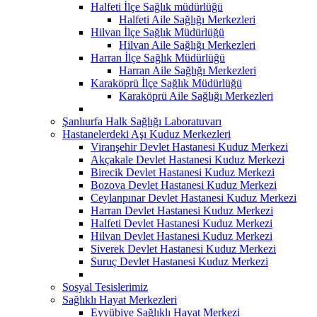
Halfeti İlçe Sağlık müdürlüğü
Halfeti Aile Sağlığı Merkezleri
Hilvan İlçe Sağlık Müdürlüğü
Hilvan Aile Sağlığı Merkezleri
Harran İlçe Sağlık Müdürlüğü
Harran Aile Sağlığı Merkezleri
Karaköprü İlçe Sağlık Müdürlüğü
Karaköprü Aile Sağlığı Merkezleri
Şanlıurfa Halk Sağlığı Laboratuvarı
Hastanelerdeki Aşı Kuduz Merkezleri
Viranşehir Devlet Hastanesi Kuduz Merkezi
Akçakale Devlet Hastanesi Kuduz Merkezi
Birecik Devlet Hastanesi Kuduz Merkezi
Bozova Devlet Hastanesi Kuduz Merkezi
Ceylanpınar Devlet Hastanesi Kuduz Merkezi
Harran Devlet Hastanesi Kuduz Merkezi
Halfeti Devlet Hastanesi Kuduz Merkezi
Hilvan Devlet Hastanesi Kuduz Merkezi
Siverek Devlet Hastanesi Kuduz Merkezi
Suruç Devlet Hastanesi Kuduz Merkezi
Sosyal Tesislerimiz
Sağlıklı Hayat Merkezleri
Eyyübiye Sağlıklı Hayat Merkezi