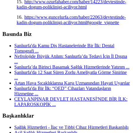
15.
http://www.ozurfahaber.com/haber/14223/devtestinde-
kadin-dogum-poliklinigi-aciliyor.html
16.
https://www.guncelurfa.com/haber/22063/devtestinde-
kadin-dogum-poliklinigi-aciliyor.html#google_vignette
Basında Biz
Şanlıurfa'da Kamu Diş Hastanelerinde Bir İlk: Dental
Tomografi ...
Nefrolojide Büyük Atılım: Şanlıurfa’da Tedavi İçin İl Dışına
...
Şanlıurfa’da Birinci Basamak Sağlık Hizmetlerinde Yatırım ...
Şanlıurfa'da 12 Saat Süren Zorlu Ameliyatla Görme Sinirine
...
Artan Hava Sıcaklıklarına Karşı Uzmanından Hayati Uyarılar
Şanlıurfa'da Bir İlk: “OED” Cihazları Vatandaşların
Hizmetine ...
CEYLANPINAR DEVLET HASTANESİ'NDE BİR İLK:
LAPAROSKOPİK ...
Başkanlıklar
Sağlık Hizmetleri - İlaç ve Tıbbi Cihaz Hizmetleri Başkanlığı
Acil Sağlık Hizmetleri Başkanlığı