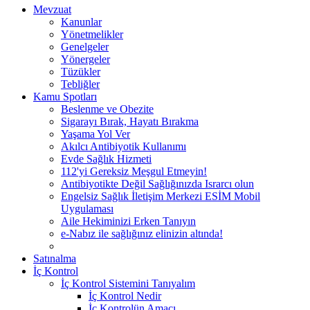
Mevzuat
Kanunlar
Yönetmelikler
Genelgeler
Yönergeler
Tüzükler
Tebliğler
Kamu Spotları
Beslenme ve Obezite
Sigarayı Bırak, Hayatı Bırakma
Yaşama Yol Ver
Akılcı Antibiyotik Kullanımı
Evde Sağlık Hizmeti
112'yi Gereksiz Meşgul Etmeyin!
Antibiyotikte Değil Sağlığınızda Israrcı olun
Engelsiz Sağlık İletişim Merkezi ESİM Mobil
Uygulaması
Aile Hekiminizi Erken Tanıyın
e-Nabız ile sağlığınız elinizin altında!
Satınalma
İç Kontrol
İç Kontrol Sistemini Tanıyalım
İç Kontrol Nedir
İç Kontrolün Amacı