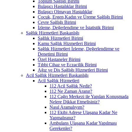
Toplum Sağlığı Birimi
Bulaşıcı Hastalıklar Birimi
Bulaşıcı Olmayan Hastalıklar
Çocuk, Ergen,Kadın ve Üreme Sağlığı Birimi
Çevre Sağlığı Birimi
İzleme, Değerlendime ve İstatistik Birimi
Sağlık Hizmetleri Başkanlığı
Sağlık Hizmetleri Birimi
Kamu Sağlık Hizmetleri Birimi
Sağlık Hizmetleri İzleme, Değerlendirme ve
Denetimi Birimi
Özel Hastaneler Birimi
Tıbbi Cihaz ve Eczacilik Birimi
Ağız ve Diş Sağlığı Hizmetleri Birimi
Acil Sağlık Hizmetleri Başkanlığı
Acil Sağlık Hizmetleri
112 Acil Sağlık Nedir?
112 Ne Zaman Aranır?
112 Çağrı Merkezi ile Yapılan Konuşmada
Nelere Dikkat Etmelisiniz?
Nasıl Aramalıyım?
112 Ekibi Adrese Ulaşana Kadar Ne
Yapmalısınız?
Ambulans Ulaşana Kadar Yapılması
Gerekenler?