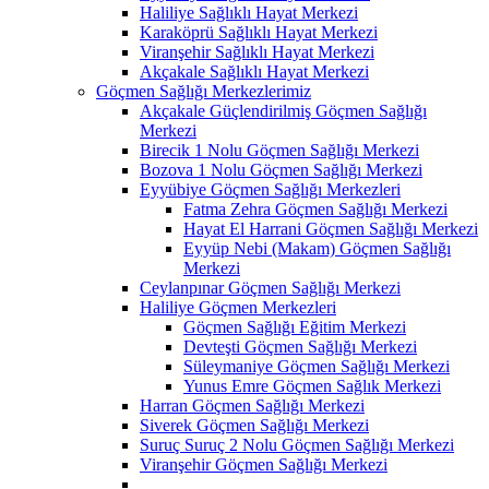
Haliliye Sağlıklı Hayat Merkezi
Karaköprü Sağlıklı Hayat Merkezi
Viranşehir Sağlıklı Hayat Merkezi
Akçakale Sağlıklı Hayat Merkezi
Göçmen Sağlığı Merkezlerimiz
Akçakale Güçlendirilmiş Göçmen Sağlığı
Merkezi
Birecik 1 Nolu Göçmen Sağlığı Merkezi
Bozova 1 Nolu Göçmen Sağlığı Merkezi
Eyyübiye Göçmen Sağlığı Merkezleri
Fatma Zehra Göçmen Sağlığı Merkezi
Hayat El Harrani Göçmen Sağlığı Merkezi
Eyyüp Nebi (Makam) Göçmen Sağlığı
Merkezi
Ceylanpınar Göçmen Sağlığı Merkezi
Haliliye Göçmen Merkezleri
Göçmen Sağlığı Eğitim Merkezi
Devteşti Göçmen Sağlığı Merkezi
Süleymaniye Göçmen Sağlığı Merkezi
Yunus Emre Göçmen Sağlık Merkezi
Harran Göçmen Sağlığı Merkezi
Siverek Göçmen Sağlığı Merkezi
Suruç Suruç 2 Nolu Göçmen Sağlığı Merkezi
Viranşehir Göçmen Sağlığı Merkezi