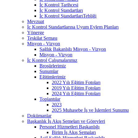
İç Kontrol Tarihçesi
İç Kontrol Standartları
İç Kontrol StandartlarıTebliği
Mevzuat
İç Kontrol Standartlarına Uyum Eylem Planları
Yönerge
Teşkilat Şeması
Misyon - Vizyon
Sağlık Bakanlığı Misyon - Vizyon
Misyon - Vizyon
İç Kontrol Çalışmalarımız
Broşürlerimiz
Sunumlar
Eğitimlerimiz
2022 Yılı Eğitim Fotoları
2019 Yılı Eğitim Fotoları
2024 Yılı Eğitim Fotoları
Toplantılar
2023
2025 Muhasebe İş ve İşlemleri Sunumu
Dokümanlar
Başkanlık İş Akış Şemeları ve Görevleri
Personel Hizmetleri Başkanlığı
Birim İş Akış Şemaları
Acil Sağlık Hizmetleri Başkanlığı