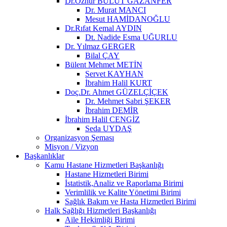
Dr.Öznur BULUT GAZANFER
Dr. Murat MANCI
Mesut HAMİDANOĞLU
Dr.Rıfat Kemal AYDIN
Dt. Nadide Esma UĞURLU
Dr. Yılmaz GERGER
Bilal ÇAY
Bülent Mehmet METİN
Servet KAYHAN
İbrahim Halil KURT
Doç.Dr. Ahmet GÜZELÇİÇEK
Dr. Mehmet Sabri ŞEKER
İbrahim DEMİR
İbrahim Halil CENGİZ
Seda UYDAŞ
Organizasyon Şeması
Misyon / Vizyon
Başkanlıklar
Kamu Hastane Hizmetleri Başkanlığı
Hastane Hizmetleri Birimi
İstatistik,Analiz ve Raporlama Birimi
Verimlilik ve Kalite Yönetimi Birimi
Sağlık Bakım ve Hasta Hizmetleri Birimi
Halk Sağlığı Hizmetleri Başkanlığı
Aile Hekimliği Birimi